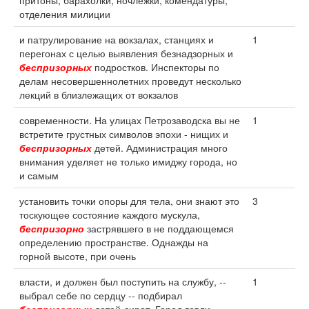
притоны, барахолки, ночлежки, комендатуры,
отделения милиции
и патрулирование на вокзалах, станциях и
1
перегонах с целью выявления безнадзорных и
беспризорных
подростков. Инспекторы по
делам несовершеннолетних проведут несколько
лекций в близлежащих от вокзалов
современности. На улицах Петрозаводска вы не
1
встретите грустных символов эпохи - нищих и
беспризорных
детей. Администрация много
внимания уделяет не только имиджу города, но
и самым
установить точки опоры для тела, они знают это
3
тоскующее состояние каждого мускула,
беспризорно
застрявшего в не поддающемся
определению пространстве. Однажды на
горной высоте, при очень
власти, и должен был поступить на службу, --
1
выбрал себе по сердцу -- подбирал