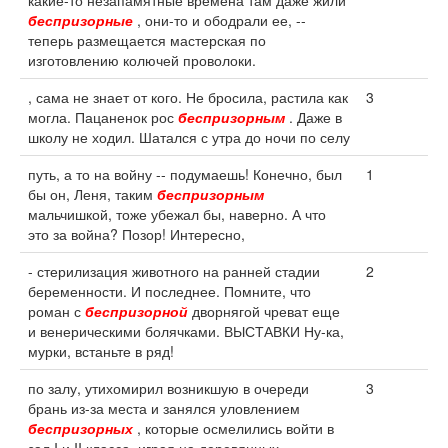
какие-то незапамятные времена там даже жили
беспризорные
, они-то и ободрали ее, --
теперь размещается мастерская по
изготовлению колючей проволоки.
, сама не знает от кого. Не бросила, растила как
3
могла. Пацаненок рос
беспризорным
. Даже в
школу не ходил. Шатался с утра до ночи по селу
путь, а то на войну -- подумаешь! Конечно, был
1
бы он, Леня, таким
беспризорным
мальчишкой, тоже убежал бы, наверно. А что
это за война? Позор! Интересно,
- стерилизация животного на ранней стадии
2
беременности. И последнее. Помните, что
роман с
беспризорной
дворнягой чреват еще
и венерическими болячками. ВЫСТАВКИ Ну-ка,
мурки, встаньте в ряд!
по залу, утихомирил возникшую в очереди
3
брань из-за места и занялся уловлением
беспризорных
, которые осмелились войти в