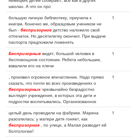
немецких детей собирают, все как в других
школах. А что он про
большую личную библиотеку, приучила к
1
книгам. Конечно же, образцовым учеником не
был -
беспризорное
детство наложило свой
отпечаток. Но десятилетку окончил. При выдаче
паспорта предложили поменять
Беспризорные
видят, большой человек в
1
беспомощном состоянии. Ребята небольшие,
взвалили его на плечи
, произвел огромное впечатление. Надо прямо
1
сказать, что почти во всех произведениях о
беспризорных
чрезвычайно безрадостно
выглядят учреждения, в которых эта дети и
подростки воспитывались. Организованное
целый день проводили на фабрике. Марина
1
разозлилась: у матери дитя гоняет, как
беспризорное
, по улице, а Малая разводит ей
болтологию!