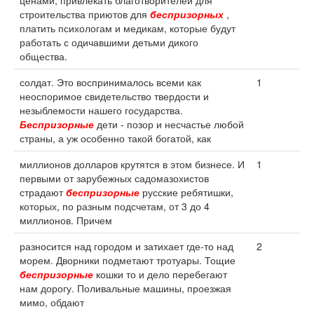
ценами, привлекать благотворителей для
строительства приютов для
беспризорных
,
платить психологам и медикам, которые будут
работать с одичавшими детьми дикого
общества.
солдат. Это воспринималось всеми как
1
неоспоримое свидетельство твердости и
незыблемости нашего государства.
Беспризорные
дети - позор и несчастье любой
страны, а уж особенно такой богатой, как
миллионов долларов крутятся в этом бизнесе. И
1
первыми от зарубежных садомазохистов
страдают
беспризорные
русские ребятишки,
которых, по разным подсчетам, от 3 до 4
миллионов. Причем
разносится над городом и затихает где-то над
2
морем. Дворники подметают тротуары. Тощие
беспризорные
кошки то и дело перебегают
нам дорогу. Поливальные машины, проезжая
мимо, обдают