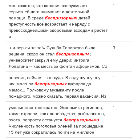
мне кажется, что колония заслуживает
1
серьезнейшего внимания и деятельной
помощи. В среде
беспризорных
детей
преступность все возрастает и наряду с
превосходнейшими здоровыми всходами растет
и
-ни-вер-си-те-те!» Судьба Топоркова была
3
решена: скоро он стал
беспризорным
;
университет закрыл ему двери: интрига
Лопатина -- как месть за фонтан афоризмов. Со
повесит, сейчас -- кто куда. В саду шу-шу, шу-
1
шу: мало ли
беспризорных
куфарок да
мамок... Полковому музыканту после
пожарного, можно сказать, первая вакансия. Из
уменьшится троекратно. Экономика регионов,
1
такие отрасли, как оленеводство, рыболовство,
охота, попросту останутся
беспризорными
.
Численность поголовья оленей за прошедшие
15 лет уже сократилась почти на миллион