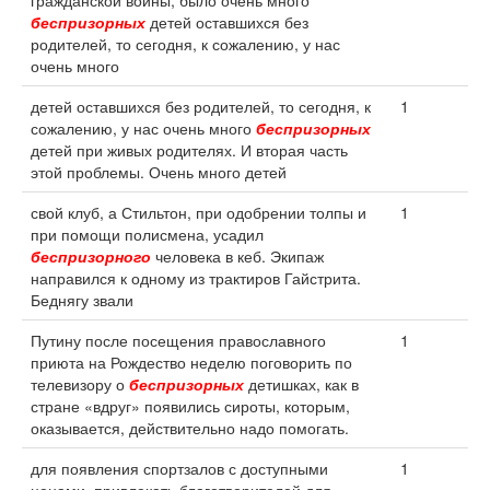
гражданской войны, было очень много
беспризорных
детей оставшихся без
родителей, то сегодня, к сожалению, у нас
очень много
детей оставшихся без родителей, то сегодня, к
1
сожалению, у нас очень много
беспризорных
детей при живых родителях. И вторая часть
этой проблемы. Очень много детей
свой клуб, а Стильтон, при одобрении толпы и
1
при помощи полисмена, усадил
беспризорного
человека в кеб. Экипаж
направился к одному из трактиров Гайстрита.
Беднягу звали
Путину после посещения православного
1
приюта на Рождество неделю поговорить по
телевизору о
беспризорных
детишках, как в
стране «вдруг» появились сироты, которым,
оказывается, действительно надо помогать.
для появления спортзалов с доступными
1