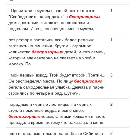
! Прочитали с мужем в вашей газете статью
1
"Свобода жить на чердаках" о
беспризорных
детях, которые скитаются по вокзалам и
подвалам. И вот, посовещавшись с мужем,
лет реформ заставили всех более реально
1
взглянуть на лишения. Кругом - огромное
количество
беспризорных
детей, много семей,
которым элементарно не хватает на хлеб и
молоко. По
, мой первый взвод. Твой будет второй. Третий...
3
Он распределял места. По лицу
беспризорно
бегала самодовольная улыбка. Девчата и парни
строились по четыре в ряд, шутили,
парадные и черные лестницы. На черных
2
стояли помойные ведра и было много
беспризорных
кошек. С этими кошками я часто
проводила время, потому что наказывали меня
еще в голодные годы, когда он был в Сибири, в
2