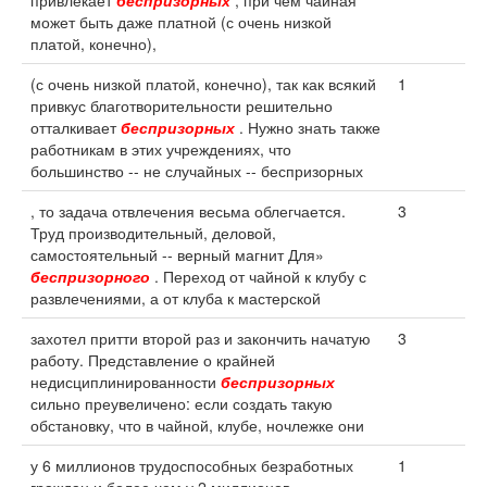
привлекает
беспризорных
, при чем чайная
может быть даже платной (с очень низкой
платой, конечно),
(с очень низкой платой, конечно), так как всякий
1
привкус благотворительности решительно
отталкивает
беспризорных
. Нужно знать также
работникам в этих учреждениях, что
большинство -- не случайных -- беспризорных
, то задача отвлечения весьма облегчается.
3
Труд производительный, деловой,
самостоятельный -- верный магнит Для»
беспризорного
. Переход от чайной к клубу с
развлечениями, а от клуба к мастерской
захотел притти второй раз и закончить начатую
3
работу. Представление о крайней
недисциплинированности
беспризорных
сильно преувеличено: если создать такую
обстановку, что в чайной, клубе, ночлежке они
у 6 миллионов трудоспособных безработных
1