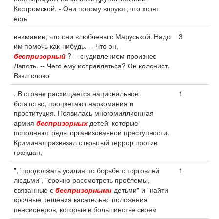
Костромской. - Они потому воруют, что хотят
есть
внимание, что они влюблены с Маруськой. Надо
3
им помочь как-нибудь. -- Что он,
беспризорный
? -- с удивлением произнес
Лапоть. -- Чего ему исправляться? Он колонист.
Взял слово
. В стране расхищается национальное
1
богатство, процветают наркомания и
проституция. Появилась многомиллионная
армия
беспризорных
детей, которые
пополняют ряды организованной преступности.
Криминал развязал открытый террор против
граждан,
", "продолжать усилия по борьбе с торговлей
1
людьми", "срочно рассмотреть проблемы,
связанные с
беспризорными
детьми" и "найти
срочные решения касательно положения
пенсионеров, которые в большинстве своем