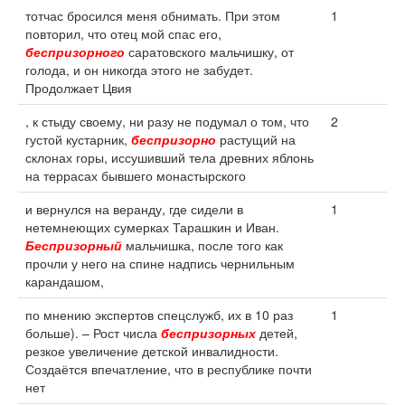
тотчас бросился меня обнимать. При этом
1
повторил, что отец мой спас его,
беспризорного
саратовского мальчишку, от
голода, и он никогда этого не забудет.
Продолжает Цвия
, к стыду своему, ни разу не подумал о том, что
2
густой кустарник,
беспризорно
растущий на
склонах горы, иссушивший тела древних яблонь
на террасах бывшего монастырского
и вернулся на веранду, где сидели в
1
нетемнеющих сумерках Тарашкин и Иван.
Беспризорный
мальчишка, после того как
прочли у него на спине надпись чернильным
карандашом,
по мнению экспертов спецслужб, их в 10 раз
1
больше). – Рост числа
беспризорных
детей,
резкое увеличение детской инвалидности.
Создаётся впечатление, что в республике почти
нет