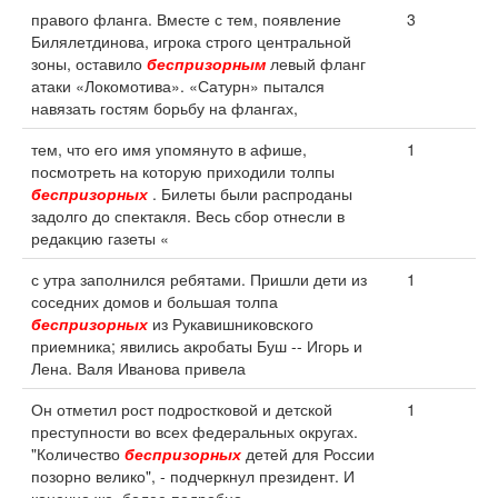
правого фланга. Вместе с тем, появление
3
Билялетдинова, игрока строго центральной
зоны, оставило
беспризорным
левый фланг
атаки «Локомотива». «Сатурн» пытался
навязать гостям борьбу на флангах,
тем, что его имя упомянуто в афише,
1
посмотреть на которую приходили толпы
беспризорных
. Билеты были распроданы
задолго до спектакля. Весь сбор отнесли в
редакцию газеты «
с утра заполнился ребятами. Пришли дети из
1
соседних домов и большая толпа
беспризорных
из Рукавишниковского
приемника; явились акробаты Буш -- Игорь и
Лена. Валя Иванова привела
Он отметил рост подростковой и детской
1
преступности во всех федеральных округах.
"Количество
беспризорных
детей для России
позорно велико", - подчеркнул президент. И