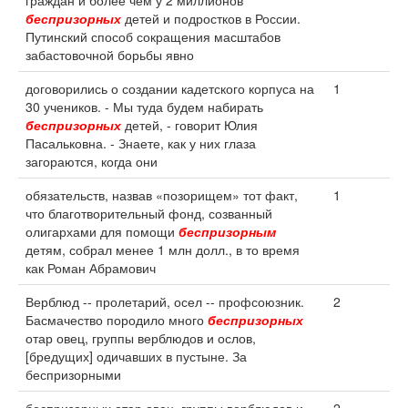
граждан и более чем у 2 миллионов
беспризорных
детей и подростков в России.
Путинский способ сокращения масштабов
забастовочной борьбы явно
договорились о создании кадетского корпуса на
1
30 учеников. - Мы туда будем набирать
беспризорных
детей, - говорит Юлия
Пасальковна. - Знаете, как у них глаза
загораются, когда они
обязательств, назвав «позорищем» тот факт,
1
что благотворительный фонд, созванный
олигархами для помощи
беспризорным
детям, собрал менее 1 млн долл., в то время
как Роман Абрамович
Верблюд -- пролетарий, осел -- профсоюзник.
2
Басмачество породило много
беспризорных
отар овец, группы верблюдов и ослов,
[бредущих] одичавших в пустыне. За
беспризорными