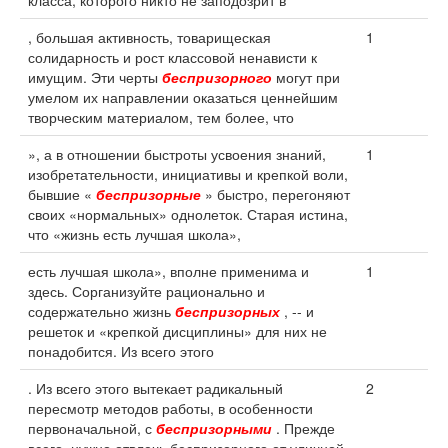
класса, которого никто не заподозрит в
, большая активность, товарищеская
1
солидарность и рост классовой ненависти к
имущим. Эти черты
беспризорного
могут при
умелом их направлении оказаться ценнейшим
творческим материалом, тем более, что
», а в отношении быстроты усвоения знаний,
1
изобретательности, инициативы и крепкой воли,
бывшие «
беспризорные
» быстро, перегоняют
своих «нормальных» однолеток. Старая истина,
что «жизнь есть лучшая школа»,
есть лучшая школа», вполне применима и
1
здесь. Сорганизуйте рационально и
содержательно жизнь
беспризорных
, -- и
решеток и «крепкой дисциплины» для них не
понадобится. Из всего этого
. Из всего этого вытекает радикальный
2
пересмотр методов работы, в особенности
первоначальной, с
беспризорными
. Прежде