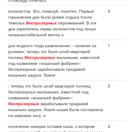
Отовсюду сочилась
колонистов. Это, пожалуй, понятно. Первые
3
горьковские дни были днями отдыха после
тяжелых
беспризорных
переживаний. В эти
дни укрепились нервы колонистов под тенью
непрезентабельной мечты о
для модного тогда развлечения -- катания на
1
роликах; теперь это было штаб-квартирой
полчищ
беспризорных
мальчишек, известной
под названием «кошачьей фабрики»:
беспризорные зарабатывали продажей
кошачьих шкурок. Ловля
; теперь это было штаб-квартирой полчищ
2
беспризорных мальчишек, известной под
названием «кошачьей фабрики»:
беспризорные
зарабатывали продажей
кошачьих шкурок. Ловля кошек была поставлена
на широкую ногу, и
попечение немцам оставив сына, о котором
3