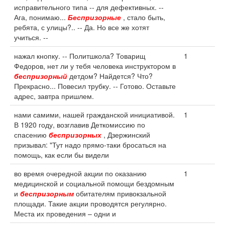
исправительного типа -- для дефективных. --
Ага, понимаю...
Беспризорные
, стало быть,
ребята, с улицы?.. -- Да. Но все же хотят
учиться. --
нажал кнопку. -- Политшкола? Товарищ
1
Федоров, нет ли у тебя человека инструктором в
беспризорный
детдом? Найдется? Что?
Прекрасно... Повесил трубку. -- Готово. Оставьте
адрес, завтра пришлем.
нами самими, нашей гражданской инициативой.
1
В 1920 году, возглавив Деткомиссию по
спасению
беспризорных
, Дзержинский
призывал: "Тут надо прямо-таки бросаться на
помощь, как если бы видели
во время очередной акции по оказанию
1
медицинской и социальной помощи бездомным
и
беспризорным
обитателям привокзальной
площади. Такие акции проводятся регулярно.
Места их проведения – одни и