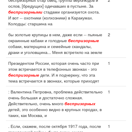
беспризорных отар овец, группы верблюдов и
2
ослов, [бредущих] одичавших в пустыне. За
беспризорными
стадами организуется охота.
И вот -- охотники (колхозники) в Каракумах.
Колодцы: старшина на
бы золотые крупицы в нем, даже если -- пьяные
2
окраинные кабаки и голодные
беспризорные
собаки, матерщина и семейные скандалы,
драки и уголовщина... Меня встретило на земле
Президентом России, которая очень часто при
1
этом встречается в телефонных звонках - это
беспризорные
дети. И я подчеркну, что эта
тема встречается в звонках, которые приходят
: Валентина Петровна, проблема действительно
1
очень большая и достаточно сложная.
Действительно, очень много
беспризорных
детей, это особенно видно в крупных городах, в
таких, как Москва, и
. Если, скажем, после октября 1917 года, после
1