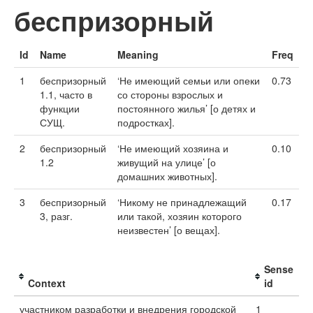
беспризорный
Id
Name
Meaning
Freq
1
беспризорный
‘Не имеющий семьи или опеки
0.73
1.1, часто в
со стороны взрослых и
функции
постоянного жилья’ [о детях и
СУЩ.
подростках].
2
беспризорный
‘Не имеющий хозяина и
0.10
1.2
живущий на улице’ [о
домашних животных].
3
беспризорный
‘Никому не принадлежащий
0.17
3, разг.
или такой, хозяин которого
неизвестен’ [о вещах].
Sense
Context
id
участником разработки и внедрения городской
1