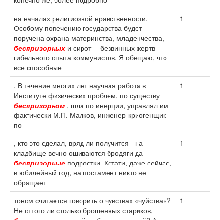
конечно же, более подробно
на началах религиозной нравственности.
1
Особому попечению государства будет
поручена охрана материнства, младенчества,
беспризорных
и сирот -- безвинных жертв
гибельного опыта коммунистов. Я обещаю, что
все способные
. В течение многих лет научная работа в
1
Институте физических проблем, по существу
беспризорном
, шла по инерции, управлял им
фактически М.П. Малков, инженер-криогенщик
по
, кто это сделал, вряд ли получится - на
1
кладбище вечно ошиваются бродяги да
беспризорные
подростки. Кстати, даже сейчас,
в юбилейный год, на постамент никто не
обращает
тоном считается говорить о чувствах «чуйства»?
1
Не оттого ли столько брошенных стариков,