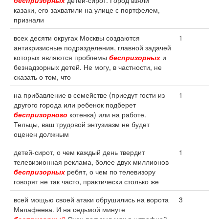
беспризорных
детей-сирот. Город взяли
казаки, его захватили на улице с портфелем,
признали
всех десяти округах Москвы создаются
1
антикризисные подразделения, главной задачей
которых являются проблемы
беспризорных
и
безнадзорных детей. Не могу, в частности, не
сказать о том, что
на прибавление в семействе (приедут гости из
1
другого города или ребенок подберет
беспризорного
котенка) или на работе.
Тельцы, ваш трудовой энтузиазм не будет
оценен должным
детей-сирот, о чем каждый день твердит
1
телевизионная реклама, более двух миллионов
беспризорных
ребят, о чем по телевизору
говорят не так часто, практически столько же
всей мощью своей атаки обрушились на ворота
3
Малафеева. И на седьмой минуте