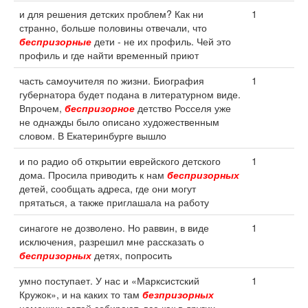
и для решения детских проблем? Как ни
1
странно, больше половины отвечали, что
беспризорные
дети - не их профиль. Чей это
профиль и где найти временный приют
часть самоучителя по жизни. Биография
1
губернатора будет подана в литературном виде.
Впрочем,
беспризорное
детство Росселя уже
не однажды было описано художественным
словом. В Екатеринбурге вышло
и по радио об открытии еврейского детского
1
дома. Просила приводить к нам
беспризорных
детей, сообщать адреса, где они могут
прятаться, а также приглашала на работу
синагоге не дозволено. Но раввин, в виде
1
исключения, разрешил мне рассказать о
беспризорных
детях, попросить
умно поступает. У нас и «Марксистский
1
Кружок», и на каких то там
безпризорных