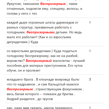
Иркутске, тамошние
беспризорные
, такие
отчаянные, подожгли ему, спящему, волосы, и
голова у него с тех
каждой дыре огромные штаты дармоедов от
1
разных структур, призванные работать с
голодными,
беспризорными
детьми. Но ведь
мало кто работает! (Как и со взрослыми
деградатами.) Куда
со взрослыми деградатами.) Куда податься
1
голодному беспризорнику, как не на разбой,
воровство?
Беспризорный
малолетка - лучший
пособник для матерых преступников. Его чуток
обучи, он и пролезет
младшего брата . В клоунаде воировца было
3
что-то надрывное , и сам Кальцатый казался
беспризорным
, странствующим фокусником ,
весь багаж которого -- помазок да бритва .
Андрей разделся , до трусов
нас, надо вам сказать, школа тюремного,
1