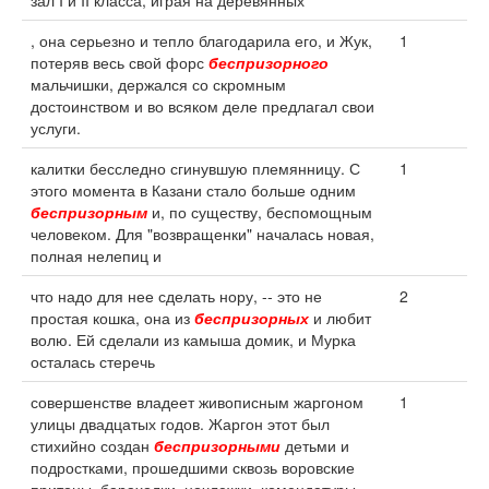
зал I и II класса, играя на деревянных
, она серьезно и тепло благодарила его, и Жук,
1
потеряв весь свой форс
беспризорного
мальчишки, держался со скромным
достоинством и во всяком деле предлагал свои
услуги.
калитки бесследно сгинувшую племянницу. С
1
этого момента в Казани стало больше одним
беспризорным
и, по существу, беспомощным
человеком. Для "возвращенки" началась новая,
полная нелепиц и
что надо для нее сделать нору, -- это не
2
простая кошка, она из
беспризорных
и любит
волю. Ей сделали из камыша домик, и Мурка
осталась стеречь
совершенстве владеет живописным жаргоном
1
улицы двадцатых годов. Жаргон этот был
стихийно создан
беспризорными
детьми и
подростками, прошедшими сквозь воровские