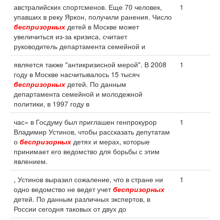
австралийских спортсменов. Еще 70 человек,
1
упавших в реку Яркон, получили ранения. Число
беспризорных
детей в Москве может
увеличиться из-за кризиса, считает
руководитель департамента семейной и
является также "антикризисной мерой". В 2008
1
году в Москве насчитывалось 15 тысяч
беспризорных
детей. По данным
департамента семейной и молодежной
политики, в 1997 году в
час» в Госдуму был приглашен генпрокурор
1
Владимир Устинов, чтобы рассказать депутатам
о
беспризорных
детях и мерах, которые
принимает его ведомство для борьбы с этим
явлением.
, Устинов выразил сожаление, что в стране ни
1
одно ведомство не ведет учет
беспризорных
детей. По данным различных экспертов, в
России сегодня таковых от двух до