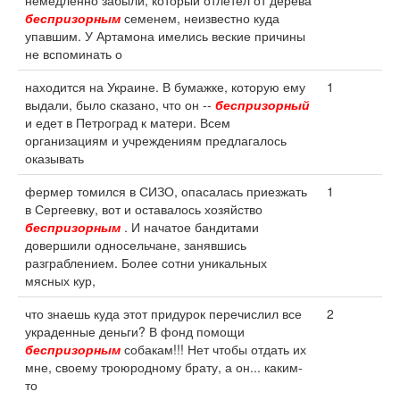
немедленно забыли, который отлетел от дерева
беспризорным
семенем, неизвестно куда
упавшим. У Артамона имелись веские причины
не вспоминать о
находится на Украине. В бумажке, которую ему
1
выдали, было сказано, что он --
беспризорный
и едет в Петроград к матери. Всем
организациям и учреждениям предлагалось
оказывать
фермер томился в СИЗО, опасалась приезжать
1
в Сергеевку, вот и оставалось хозяйство
беспризорным
. И начатое бандитами
довершили односельчане, занявшись
разграблением. Более сотни уникальных
мясных кур,
что знаешь куда этот придурок перечислил все
2
украденные деньги? В фонд помощи
беспризорным
собакам!!! Нет чтобы отдать их
мне, своему троюродному брату, а он... каким-
то