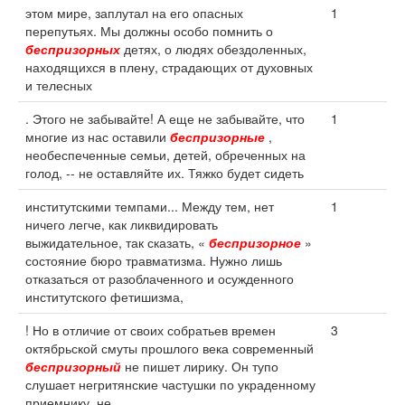
этом мире, заплутал на его опасных
1
перепутьях. Мы должны особо помнить о
беспризорных
детях, о людях обездоленных,
находящихся в плену, страдающих от духовных
и телесных
. Этого не забывайте! А еще не забывайте, что
1
многие из нас оставили
беспризорные
,
необеспеченные семьи, детей, обреченных на
голод, -- не оставляйте их. Тяжко будет сидеть
институтскими темпами... Между тем, нет
1
ничего легче, как ликвидировать
выжидательное, так сказать, «
беспризорное
»
состояние бюро травматизма. Нужно лишь
отказаться от разоблаченного и осужденного
институтского фетишизма,
! Но в отличие от своих собратьев времен
3
октябрьской смуты прошлого века современный
беспризорный
не пишет лирику. Он тупо
слушает негритянские частушки по украденному
приемнику, не