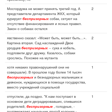
Мосгордума не может принять третий год. А
2
представители департамента ЖКХ, который
курирует
беспризорных
собак, сетуют на
отсутствие финансирования и ясных правил.
Закон о собаках остался
явственно сказал: «Может быть, может быть…».
2
Картина вторая. Сад наслаждений Двое
уродцев
беспризорных
-- сука и кобель,
подловили друг дружку. Казалось, собаки
срослись. Похожее на мутанта
хотя никаких правонарушений они не
1
совершали). В прошлом году более 14 тысяч
беспризорных
и безнадзорных мальчишек и
девчонок, нуждающихся в помощи государства,
вместо учреждений социальной
отпустили, да поздно. "К нам поступают в
1
основном дети деградировавших, спившихся
родителей,
беспризорные
, голодные, -
подтверждает начальник другой колонии -