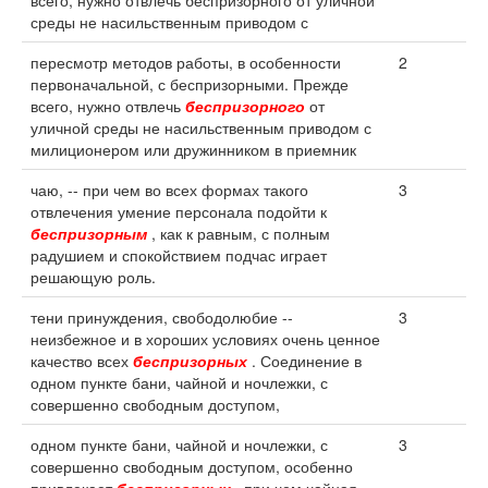
всего, нужно отвлечь беспризорного от уличной
среды не насильственным приводом с
пересмотр методов работы, в особенности
2
первоначальной, с беспризорными. Прежде
всего, нужно отвлечь
беспризорного
от
уличной среды не насильственным приводом с
милиционером или дружинником в приемник
чаю, -- при чем во всех формах такого
3
отвлечения умение персонала подойти к
беспризорным
, как к равным, с полным
радушием и спокойствием подчас играет
решающую роль.
тени принуждения, свободолюбие --
3
неизбежное и в хороших условиях очень ценное
качество всех
беспризорных
. Соединение в
одном пункте бани, чайной и ночлежки, с
совершенно свободным доступом,
одном пункте бани, чайной и ночлежки, с
3
совершенно свободным доступом, особенно