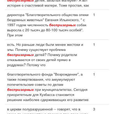
беспризорных
детей, забытых матерей? А вот
история о счастливой матери. Тоже простая, как
директора "Благотворительного общества опеки
1
бездомных животных" Евгения Ильинского, " с
1997 годом численность
беспризорных
собак
выросла с 20 тысяч до 80-100 тысяч особей".
При этом
есть. Но раньше люди были менее жестоки и
1
злы. Почему существует проблема
беспризорных
детей? Почему родители
отказываются от своих детей прямо в
роддомах? Потому что
благотворительного фонда "Возрождение", а
1
также пожертвования, что аккумулируют
попечительские советы по делам
беспризорных
при муниципалитетах. Сегодня
приоритетным для Кузбасса становится
решение наиболее сдерживающих его развитие
в церкви полуразрушенной -- говорят, что в
3