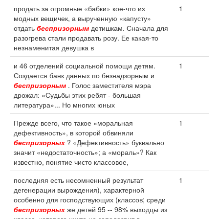
продать за огромные «бабки» кое-что из
1
модных вещичек, а вырученную «капусту»
отдать
беспризорным
детишкам. Сначала для
разогрева стали продавать розу. Ее какая-то
незнаменитая девушка в
и 46 отделений социальной помощи детям.
1
Создается банк данных по безнадзорным и
беспризорным
. Голос заместителя мэра
дрожал: «Судьбы этих ребят - большая
литература»... Но многих юных
Прежде всего, что такое «моральная
1
дефективность», в которой обвиняли
беспризорных
? «Дефективность» буквально
значит «недостаточность»; а «мораль»? Как
известно, понятие чисто классовое,
последняя есть несомненный результат
1
дегенерации вырождения), характерной
особенно для господствующих (классов; среди
беспризорных
же детей 95 -- 98% выходцы из