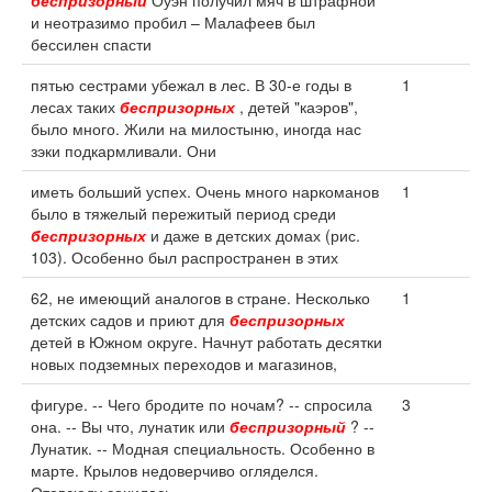
беспризорный
Оуэн получил мяч в штрафной
и неотразимо пробил – Малафеев был
бессилен спасти
пятью сестрами убежал в лес. В 30-е годы в
1
лесах таких
беспризорных
, детей "каэров",
было много. Жили на милостыню, иногда нас
зэки подкармливали. Они
иметь больший успех. Очень много наркоманов
1
было в тяжелый пережитый период среди
беспризорных
и даже в детских домах (рис.
103). Особенно был распространен в этих
62, не имеющий аналогов в стране. Несколько
1
детских садов и приют для
беспризорных
детей в Южном округе. Начнут работать десятки
новых подземных переходов и магазинов,
фигуре. -- Чего бродите по ночам? -- спросила
3
она. -- Вы что, лунатик или
беспризорный
? --
Лунатик. -- Модная специальность. Особенно в
марте. Крылов недоверчиво огляделся.