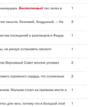
еншнауцера.
Бестолковый
пес залез в
1
 том смысле. Безликий, бездушный. -- На
2
ества посещений и разговоров и Федор
1
ы, не рискуя остановить омского
1
ом Верховный Совет вполне успевал
2
 такого огромного сердца, что солнечные
2
нков. Мальчик стоял на прежнем месте и
1
тно для чего, потому что в большой этой
1