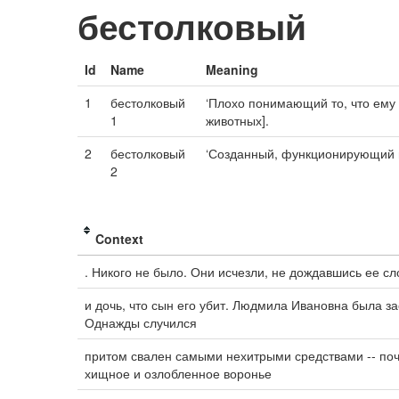
бестолковый
Id
Name
Meaning
1
бестолковый
‘Плохо понимающий то, что ему г
1
животных].
2
бестолковый
‘Созданный, функционирующий и
2
Context
. Никого не было. Они исчезли, не дождавшись ее сл
и дочь, что сын его убит. Людмила Ивановна была з
Однажды случился
притом свален самыми нехитрыми средствами -- поч
хищное и озлобленное воронье