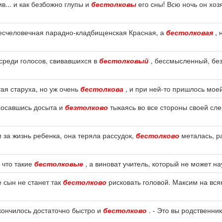
... и как безбожно глупы и
бестолковы
его сны! Всю ночь он хоз
 бесчеловечная парадно-кладбищенская Красная, а
бестолковая
, 
 среди голосов, свивавшихся в
бестолковый
, бессмысленный, бе
ая старуха, но уж очень
бестолкова
, и при ней-то пришлось моей
асосавшись досыта и
безтолково
тыкаясь во все стороны своей сл
 за жизнь ребенка, она теряла рассудок,
бестолково
металась, ра
, что такие
бестолковые
, а виноват учитель, который не может н
 сын не станет так
бестолково
рисковать головой. Максим на вся
акончилось достаточно быстро и
бестолково
. - Это вы родственни