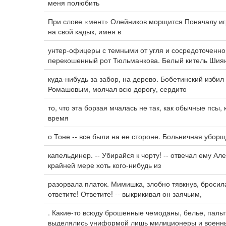
меня полюбить
При слове «мент» Олейников морщится Поначалу иг
на свой кадык, имея в
унтер-офицеры с темными от угля и сосредоточенно
перекошенный рот Тюльманкова. Белый китель Шия
куда-нибудь за забор, на дерево. Бобетинский избил
Ромашовым, молчал всю дорогу, сердито
то, что эта борзая мчалась не так, как обычные псы,
время
о Тоне -- все были на ее стороне. Больничная убор
капельдинер. -- Убирайся к чорту! -- отвечал ему А
крайней мере хоть кого-нибудь из
разорвала платок. Мимишка, злобно тявкнув, бросил
ответите! Ответите! -- выкрикивал он заячьим,
. Какие-то всюду брошенные чемоданы, белье, пальт
выделялись униформой лишь милиционеры и военн