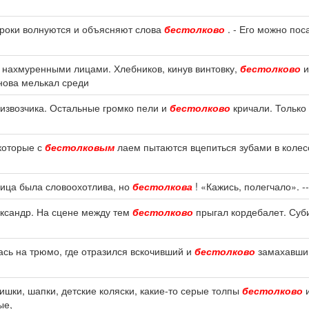
роки волнуются и объясняют слова
бестолково
. - Его можно пос
 нахмуренными лицами. Хлебников, кинув винтовку,
бестолково
и
нова мелькал среди
 извозчика. Остальные громко пели и
бестолково
кричали. Только
 которые с
бестолковым
лаем пытаются вцепиться зубами в колес
щица была словоохотлива, но
бестолкова
! «Кажись, полегчало». --
лександр. На сцене между тем
бестолково
прыгал кордебалет. Суб
ась на трюмо, где отразился вскочивший и
бестолково
замахавший
ишки, шапки, детские коляски, какие-то серые толпы
бестолково
и
ые,