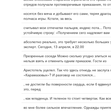
отрядов получали противоречивые приказания, то о
носятся без мяча и добывают его сами, теряя драг
полчаса игры. Кстати, за весь
считывал мои отпечатки пальцев, индекс пота... П
устойчивую строку: «Получением сего надлежит вам
абсолютно реально, это требует несколько больших
эксперт. Сегодня, 13 апреля, в 22.00
Презренные соседи Можно сколько угодно злиться н
нельзя взять и отменить одним приказом. Гости из
Аристотель уцелел. Так что здесь отнюдь не заслуга
«Карамазовых»? И разговор не состоялся...
, не достигли бы поверхности сердца, если б вдвину
это, перед
, как младенца. И теленок-то стоит четвертак. Как вс
во мне более сильное впечатление. Однажды прияте