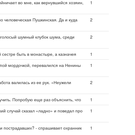
яйничает во мне, как вернувшийся хозяин,
1
но человеческая Пушкинская. Да и куда
2
зголосый шумный клубок шума, среди
2
 сестре быть в монастыре, а казначея
1
епой мордочкой, перевалился на Ненины
1
бота валилась из ее рук. «Неужели
2
аучить. Попробую еще раз объяснить, что
1
кий случай сказал «ладно» и поведал про
1
ки пострадавших? - спрашивает охранник
1