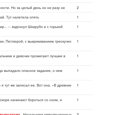
ости. Но за целый день он ни разу не
2
ай. Тут налетела опять
1
ир... -- вздохнул Шкарубо и с горькой
1
ми, Петлюрой, с выкрикиванием трескучих
1
льчики и девочки прожигают лучшие в
1
да выпадало опасное задание, о нем
1
 я тут же записал ее. Вот она. «В древние
1
скоре начинают бороться со сном, и
1
естолково
. Начальники революционных
2