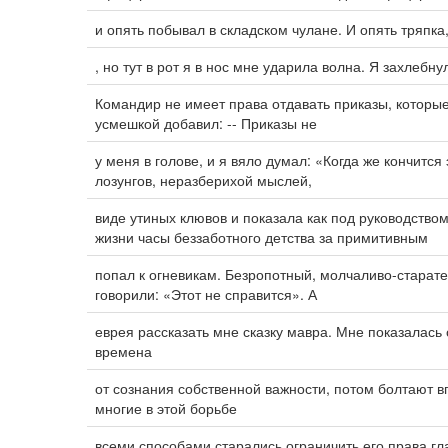
и опять побывал в складском чулане. И опять тряпка,
, но тут в рот я в нос мне ударила волна. Я захлебну
Командир не имеет права отдавать приказы, которые
усмешкой добавил: -- Приказы не
у меня в голове, и я вяло думал: «Когда же кончится
лозунгов, неразберихой мыслей,
виде утиных клювов и показала как под руководств
жизни часы беззаботного детства за примитивным
попал к огневикам. Безропотный, молчаливо-старате
говорили: «Этот не справится». А
еврея рассказать мне сказку мавра. Мне показалась
времена
от сознания собственной важности, потом болтают в
многие в этой борьбе
всеми способами старались ограничить его права 