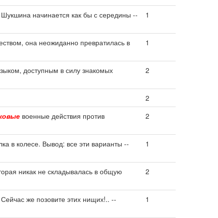
 Шукшина начинается как бы с середины --
1
еством, она неожиданно превратилась в
1
ыком, доступным в силу знакомых
2
2
ковые
военные действия против
2
ка в колесе. Вывод: все эти варианты --
1
торая никак не складывалась в общую
2
 Сейчас же позовите этих нищих!.. --
1