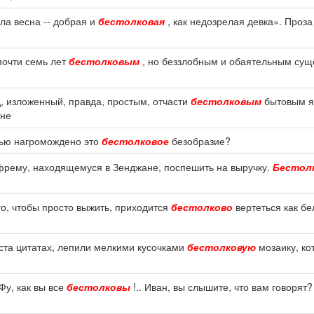
ла весна -- добрая и
бестолковая
, как недозрелая девка». Проза
почти семь лет
бестолковым
, но беззлобным и обаятельным сущ
уд, изложенный, правда, простым, отчасти
бестолковым
бытовым яз
 не
елью нагромождено это
бестолковое
безобразие?
рему, находящемуся в Зенджане, поспешить на выручку.
Бестол
ого, чтобы просто выжить, приходится
бестолково
вертеться как бел
кста цитатах, лепили мелкими кусочками
бестолковую
мозаику, ко
 Фу, как вы все
бестолковы
!.. Иван, вы слышите, что вам говорят?