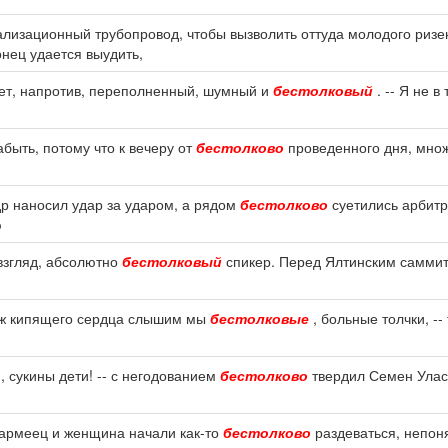
ализационный трубопровод, чтобы вызволить оттуда молодого риз
онец удается выудить,
 Нет, напротив, переполненный, шумный и
бестолковый
. -- Я не в
быть, потому что к вечеру от
бестолково
проведенного дня, множ
р наносил удар за ударом, а рядом
бестолково
суетились арбитр
ю
 взгляд, абсолютно
бестолковый
спикер. Перед Ялтинским саммит
е ж кипящего сердца слышим мы
бестолковые
, больные толчки, --
ти, сукины дети! -- с негодованием
бестолково
твердил Семен Уласе
оармеец и женщина начали как-то
бестолково
раздеваться, непоня