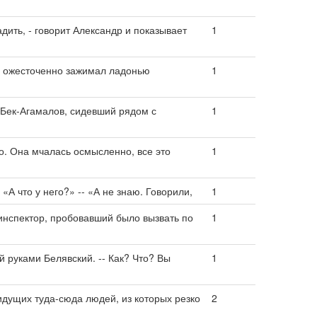
адить, - говорит Александр и показывает
1
 ожесточенно зажимал ладонью
1
 Бек-Агамалов, сидевший рядом с
1
о. Она мчалась осмысленно, все это
1
 «А что у него?» -- «А не знаю. Говорили,
1
инспектор, пробовавший было вызвать по
1
 руками Белявский. -- Как? Что? Вы
1
дущих туда-сюда людей, из которых резко
2