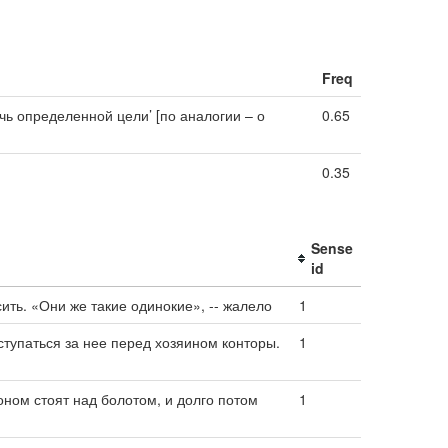
Freq
чь определенной цели’ [по аналогии – о
0.65
0.35
Sense
id
сить. «Они же такие одинокие», -- жалело
1
аступаться за нее перед хозяином конторы.
1
оном стоят над болотом, и долго потом
1