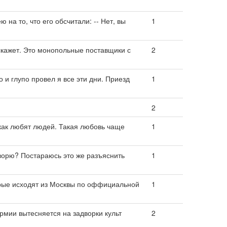
 на то, что его обсчитали: -- Нет, вы
1
сскажет. Это монопольные поставщики с
2
 и глупо провел я все эти дни. Приезд
1
2
 как любят людей. Такая любовь чаще
1
ворю? Постараюсь это же разъяснить
1
орые исходят из Москвы по оффициальной
1
мии вытесняется на задворки культ
2