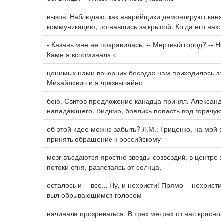
вызов. Наблюдаю, как аварийщики демонтируют кан
коммуникацию, погнавшись за крысой. Когда его нак
- Казань мне не понравилась. -- Мертвый город? --
Каме я вспоминала «
ценимых нами вечерних беседах нам приходилось за
Михайлович и я чрезвычайно
бою. Свитов предложение канадца принял. Александ
нападающего. Видимо, боялись попасть под горячу
об этой идее можно забыть? Л.М.: Гриценко, на мой
принять обращение к российскому
мозг въедаются яростно звезды созвездий; в центр
потоки огня, разлетаясь от солнца,
осталось и -- все... Ну, и нехристи! Прямо -- нехрис
выл обрывающимся голосом
начинала прозреваться. В трех метрах от нас красн