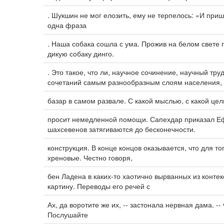
. Шукшин не мог елозить, ему не терпелось: «И приш
одна фраза
. Наша собака сошла с ума. Прожив на белом свете 
дикую собаку динго.
. Это такое, что ли, научное сочинение, научный тр
сочетаний самым разнообразным слоям населения,
базар в самом развале. С какой мыслью, с какой ц
просит немедленной помощи. Сапехдар приказал Еф
шахсевенов затягиваются до бесконечности.
конструкция. В конце концов оказывается, что для т
хреновые. Честно говоря,
бен Ладена в каких-то хаотично вырванных из конте
картину. Переводы его речей с
Ах, да воротите же их, -- застонала нервная дама. --
Послушайте