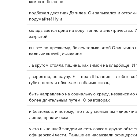
комнате было не
подбежал десятник Дягилев. Он запыхался и оттолкн
подумайте! Ну и
складывается цена на воду, тепло и электричество. 
закрытой
вы все по-прежнему, боюсь только, чтоб Олинькино 
великих князей, ожидание
, а кругом стояла тишина, как зимой на кладбище. И
, вероятно, не научу. Я -- прав Шалапин -- люблю со
губит, нежели облегчает собачью жизнь,
быть направлено на социальную среду, независимо 
более длительным путем. О разговорах
и безтолков, и потому, что получаемыя им «директи
линии, практически
у его нынешней эпидемии есть совсем другое объяс
офицерской чести. Раньше ее насаждали офицерск