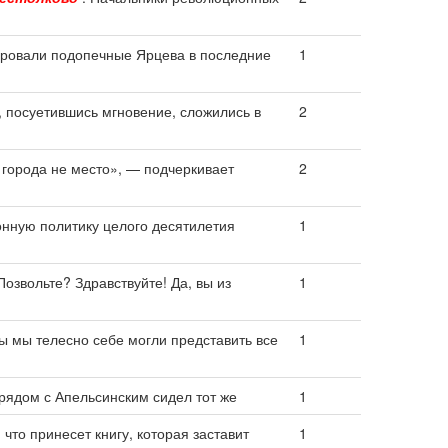
ровали подопечные Ярцева в последние
1
, посуетившись мгновение, сложились в
2
 города не место», — подчеркивает
2
нную политику целого десятилетия
1
 Позвольте? Здравствуйте! Да, вы из
1
 мы телесно себе могли представить все
1
 рядом с Апельсинским сидел тот же
1
 что принесет книгу, которая заставит
1