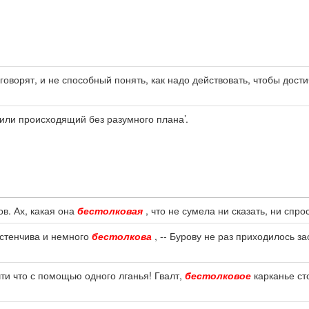
оворят, и не способный понять, как надо действовать, чтобы дости
ли происходящий без разумного плана’.
ов. Ах, какая она
бестолковая
, что не сумела ни сказать, ни спро
астенчива и немного
бестолкова
, -- Бурову не раз приходилось з
ти что с помощью одного лганья! Гвалт,
бестолковое
карканье ст