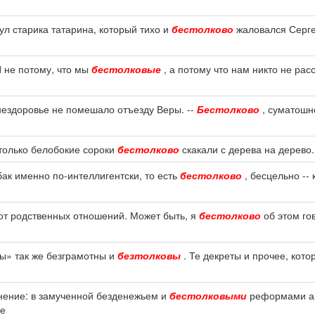
ул старика татарина, который тихо и
бестолково
жаловался Сергею
И не потому, что мы
бестолковые
, а потому что нам никто не ра
нездоровье не помешало отъезду Веры. --
Бестолково
, суматошно
 только белобокие сороки
бестолково
скакали с дерева на дерево.
бак именно по-интеллигентски, то есть
бестолково
, бесцельно --
от родственных отношений. Может быть, я
бестолково
об этом го
вы» так же безграмотны и
безтолковы
. Те декреты и прочее, кот
нение: в замученной безденежьем и
бестолковыми
реформами ар
ие