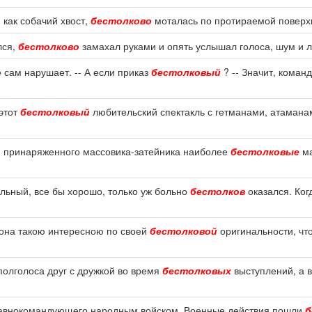
 как собачий хвост,
бестолково
моталась по протираемой поверхн
лся,
бестолково
замахал руками и опять услышал голоса, шум и л
 сам нарушает. -- А если приказ
бестолковый
? -- Значит, команд
 этот
бестолковый
любительский спектакль с гетманами, атамана
ом принаряженного массовика-затейника наиболее
бестолковые
ма
льный, все бы хорошо, только уж больно
бестолков
оказался. Ког
 она такою интересною по своей
бестолковой
оригинальности, что
полголоса друг с дружкой во время
бестолковых
выступлений, а в
главнокомандующего народным войском. Военные действия пошли
б