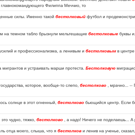
т главнокомандующего Филиппа Меччио, то
оценные силы. Именно такой
бестолковый
футбол и продемонстри
отом на темном табло брызнули мельтешащие
бестолковые
буквы и
 усилий и профессионализма, а ленивым и
бестолковым
в центре
а мигрантов и устраивать марши протеста.
Бестолковую
миграцио
 государства, которое, вообще-то слепо,
бестолково
, мрачно... --
лось солнце в этот огненный,
бестолково
бьющийся центр. Если бы
е это чудно, тяжко,
бестолково
, а надо! Ничего не поделаешь... А
ль отца моего, слыша, что я
бестолков
и ленив на ученье, сказал,