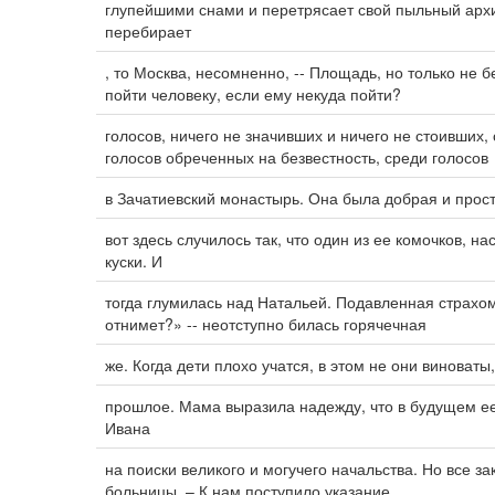
глупейшими снами и перетрясает свой пыльный архив
перебирает
, то Москва, несомненно, -- Площадь, но только не
пойти человеку, если ему некуда пойти?
голосов, ничего не значивших и ничего не стоивших,
голосов обреченных на безвестность, среди голосов
в Зачатиевский монастырь. Она была добрая и прост
вот здесь случилось так, что один из ее комочков, н
куски. И
тогда глумилась над Натальей. Подавленная страхом
отнимет?» -- неотступно билась горячечная
же. Когда дети плохо учатся, в этом не они виноваты
прошлое. Мама выразила надежду, что в будущем ее
Ивана
на поиски великого и могучего начальства. Но все з
больницы. – К нам поступило указание