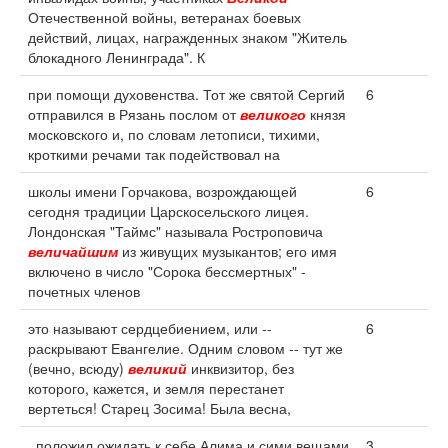
Отечественной войны, ветеранах боевых
действий, лицах, награжденных знаком "Житель
блокадного Ленинграда". К
при помощи духовенства. Тот же святой Сергий
6
отправился в Рязань послом от
великого
князя
московского и, по словам летописи, тихими,
кроткими речами так подействовал на
школы имени Горчакова, возрождающей
6
сегодня традиции Царскосельского лицея.
Лондонская "Таймс" называла Ростроповича
величайшим
из живущих музыкантов; его имя
включено в число "Сорока бессмертных" -
почетных членов
это называют сердцебиением, или --
6
раскрывают Евангелие. Одним словом -- тут же
(вечно, всюду)
великий
инквизитор, без
которого, кажется, и земля перестанет
вертеться! Старец Зосима! Была весна,
, положил ожидать к себе Алима и сими вещами
3