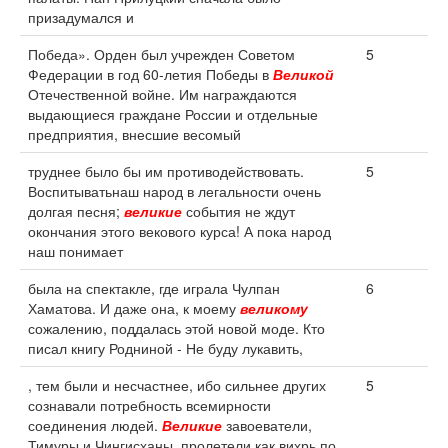
призадумался и
Победа». Орден был учрежден Советом
5
Федерации в год 60-летия Победы в
Великой
Отечественной войне. Им награждаются
выдающиеся граждане России и отдельные
предприятия, внесшие весомый
труднее было бы им противодействовать.
5
Воспитыватьнаш народ в легальности очень
долгая песня;
великие
события не ждут
окончания этого векового курса! А пока народ
наш понимает
была на спектакле, где играла Чулпан
6
Хаматова. И даже она, к моему
великому
сожалению, поддалась этой новой моде. Кто
писал книгу Родниной - Не буду лукавить,
, тем были и несчастнее, ибо сильнее других
5
сознавали потребность всемирности
соединения людей.
Великие
завоеватели,
Тимуры и Чингисханы, пролетели как вихрь по