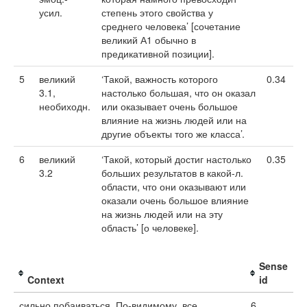
усил.
степень этого свойства у
среднего человека’ [сочетание
великий А1 обычно в
предикативной позиции].
5
великий
‘Такой, важность которого
0.34
3.1,
настолько большая, что он оказал
необиходн.
или оказывает очень большое
влияние на жизнь людей или на
другие объекты того же класса’.
6
великий
‘Такой, который достиг настолько
0.35
3.2
больших результатов в какой-л.
области, что они оказывают или
оказали очень большое влияние
на жизнь людей или на эту
область’ [о человеке].
Sense
Context
id
сильно побаиваться. По-видимому, все
6