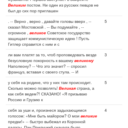
Великим
постом. Ни один из русских певцов не
был до сих пор приглашен
. -- Верно , верно , давайте головы вверх , --
5
сказал Мостовской . -- Вы подумайте , --
огромное ,
великое
Советское государство
защищает коммунистическую идею ! Пусть
Гитлер справится с ним и с
ли вам платят за то, чтоб проповедовать везде
3
безусловную покорность к вашему
великому
Наполеону? -- Что это значит? -- спросил
француз, вставая с своего стула. -- И
у себя на родине, что у них там происходит.
5
Сколько можно позволять!
Великая
страна, а
как себя ведем?! СКАЗАНО! «Я призываю
Россию и Грузию к
себя за уши и, произнеся задыхающимся
4
голосом: «Мне быть майором? О мои
великие
предки!» -- быстро выбежал из Коронной
палаты. Пан Прилуцкий сначала было