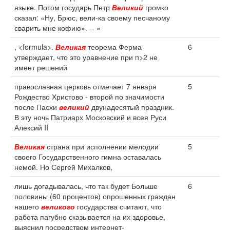
языке. Потом государь Петр
Великий
громко
сказал: «Ну, Брюс, вели-ка своему песчаному
сварить мне кофию». -- «
, <formula>.
Великая
теорема Ферма
6
утверждает, что это уравнение при n>2 не
имеет решений
православная церковь отмечает 7 января
5
Рождество Христово - второй по значимости
после Пасхи
великий
двунадесятый праздник.
В эту ночь Патриарх Московский и всея Руси
Алексий II
Великая
страна при исполнении мелодии
5
своего Государственного гимна оставалась
немой. Но Сергей Михалков,
лишь догадывалась, что так будет Больше
6
половины (60 процентов) опрошенных граждан
нашего
великого
государства считают, что
работа пагубно сказывается на их здоровье,
выяснил посредством интернет-