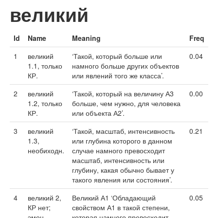
великий
Id
Name
Meaning
Freq
1
великий
‘Такой, который больше или
0.04
1.1, только
намного больше других объектов
КР.
или явлений того же класса’.
2
великий
‘Такой, который на величину А3
0.00
1.2, только
больше, чем нужно, для человека
КР.
или объекта А2’.
3
великий
‘Такой, масштаб, интенсивность
0.21
1.3,
или глубина которого в данном
необиходн.
случае намного превосходит
масштаб, интенсивность или
глубину, какая обычно бывает у
такого явления или состояния’.
4
великий 2,
Великий А1 ‘Обладающий
0.05
КР нет;
свойством А1 в такой степени,
эмоц.-
которая намного превосходит