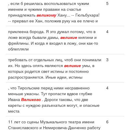
, если б решилась воспользоваться чужим
5
именем и чужими правами на счастье
принадлежать
великому
Хану... -- Гюльбухара!
-- прервал ее Хан, положив руку на ее плечо и
приклеена борода. Я это думал потому, что в
4
ложе всегда бывали дамы,
великие
княгини и
фрейлины. И когда я входил в ложу, они как-то
облепляли
требовать от отдельных лиц, чтоб они понимали
3
их. Но здесь опять являются
великие
умы, в
которых родится свет истины и постоянно
распространяется. Иные идеи, истины
, что Тирольские перед ними несравненно
4
меньше ужасны. Тут пропасти вдвое глубже
Ивана
Великого
. Дороги таковы, что две
кареты с нуждою разъехаться могут, и опасные
места
11 лет со сцены Музыкального театра имени
6
Станиславского и Немировича-Данченко работу