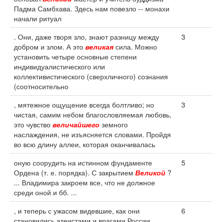
Падма Самбхава. Здесь нам повезло -- монахи
начали ритуал
. Они, даже творя зло, знают разницу между
3
добром и злом. А это
великая
сила. Можно
установить четыре основные степени
индивидуалистического или
коллективистического (сверхличного) сознания
(соотносительно
, мятежное ощущение всегда болтливо; но
3
чистая, самим небом благословляемая любовь,
это чувство
величайшего
земного
наслаждения, не изъясняется словами. Пройдя
во всю длину аллеи, которая оканчивалась
оную соорудить на истинном фундаменте
5
Ордена (т. е. порядка). С закрытием
Великой
?
... Владимира закроем все, что не должное
среди оной и бб. ...
, и теперь с ужасом видевшие, как они
6
становились атеистами и врагами России.