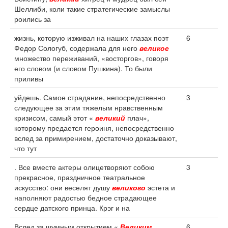
Шеллиби, коли такие стратегические замыслы
роились за
жизнь, которую изживал на наших глазах поэт
6
Федор Сологуб, содержала для него
великое
множество переживаний, «восторгов», говоря
его словом (и словом Пушкина). То были
приливы
уйдешь. Самое страдание, непосредственно
3
следующее за этим тяжелым нравственным
кризисом, самый этот «
великий
плач»,
которому предается героиня, непосредственно
вслед за примирением, достаточно доказывают,
что тут
. Все вместе актеры олицетворяют собою
3
прекрасное, праздничное театральное
искусство: они веселят душу
великого
эстета и
наполняют радостью бедное страдающее
сердце датского принца. Крэг и на
Вслед за шумным открытием «
Великим
6