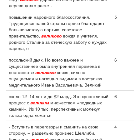
дерево долго растет.
повышении народного благосостояния.
5
Трудящиеся нашей страны горячо благодарят
большевистскую партию, советское
правительство,
великого
вождя и учителя,
родного Сталина за отеческую заботу о нуждах
народа, о
посольский дьяк. Но всего важнее и
6
существеннее была внутренняя перемена в
достоинстве
великого
князя, сильно
ощущаемая и наглядно видимая в поступках
медлительного Ивана Васильевича. Великий
около 12–14 лет и до $2 млрд. Это кропотливый
6
процесс с
великим
множеством «подводных
камней». Из 10 тыс. перспективных молекул
только одна ложится
- Вступить в переговоры и сманить на свою
4
сторону, -- раздельно произнес Шеллиби.
Воистину,
великий
хитрец и мудрец был сей