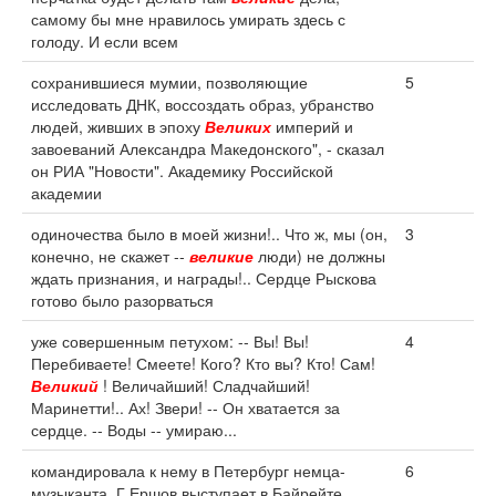
самому бы мне нравилось умирать здесь с
голоду. И если всем
сохранившиеся мумии, позволяющие
5
исследовать ДНК, воссоздать образ, убранство
людей, живших в эпоху
Великих
империй и
завоеваний Александра Македонского", - сказал
он РИА "Новости". Академику Российской
академии
одиночества было в моей жизни!.. Что ж, мы (он,
3
конечно, не скажет --
великие
люди) не должны
ждать признания, и награды!.. Сердце Рыскова
готово было разорваться
уже совершенным петухом: -- Вы! Вы!
4
Перебиваете! Смеете! Кого? Кто вы? Кто! Сам!
Великий
! Величайший! Сладчайший!
Маринетти!.. Ах! Звери! -- Он хватается за
сердце. -- Воды -- умираю...
командировала к нему в Петербург немца-
6
музыканта. Г.Ершов выступает в Байрейте