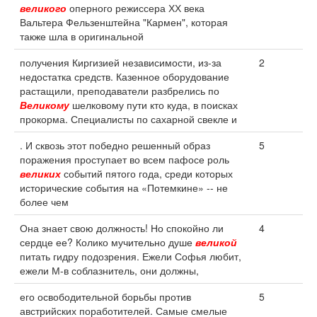
великого
оперного режиссера ХХ века
Вальтера Фельзенштейна "Кармен", которая
также шла в оригинальной
получения Киргизией независимости, из-за
2
недостатка средств. Казенное оборудование
растащили, преподаватели разбрелись по
Великому
шелковому пути кто куда, в поисках
прокорма. Специалисты по сахарной свекле и
. И сквозь этот победно решенный образ
5
поражения проступает во всем пафосе роль
великих
событий пятого года, среди которых
исторические события на «Потемкине» -- не
более чем
Она знает свою должность! Но спокойно ли
4
сердце ее? Колико мучительно душе
великой
питать гидру подозрения. Ежели Софья любит,
ежели М-в соблазнитель, они должны,
его освободительной борьбы против
5
австрийских поработителей. Самые смелые