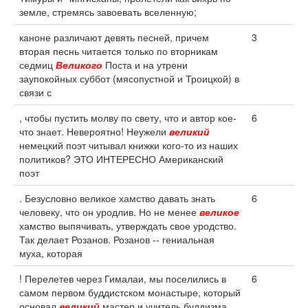
земле, стремясь завоевать вселенную;
каноне различают девять песней, причем
3
вторая песнь читается только по вторникам
седмиц
Великого
Поста и на утрени
заупокойных суббот (мясопустной и Троицкой) в
связи с
, чтобы пустить молву по свету, что и автор кое-
6
что знает. Невероятно! Неужели
великий
немецкий поэт читывал книжки кого-то из наших
политиков? ЭТО ИНТЕРЕСНО Американский
поэт
. Безусловно великое хамство давать знать
6
человеку, что он уродлив. Но не менее
великое
хамство выпячивать, утверждать свое уродство.
Так делает Розанов. Розанов -- гениальная
муха, которая
! Перелетев через Гималаи, мы поселились в
6
самом первом буддистском монастыре, который
основал
великий
мастер и учитель буддизма