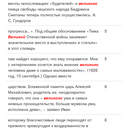
мечты чехословацких «будителей» и
великого
певца свободы чешского народа Бедржиха
Сметаны теперь полностью осуществились. А.
С. Гундоров
прогресса...». Под общим обоснованием «Тема
5
Великой
Отечественной войны занимает
значительное место в выступлениях и статьях»
в этот словарь
там найдет хорошего, что ему понравится. Мне
5
с нетерпением хочется знать мнение
великого
человека даже о самых маловажностях». (1826
год, 10 сентября.) Однако вместе
царством. Блаженной памяти царь Алексей
6
Михайлович, родитель ее, неоднократно
говорил, что она «
великого
ума и самых
нежных проницательств, больше мужеска ума,
исполнена дева», -- заявил Иван
которому благочестивые люди переходят от
6
прежнего чревоугодия к воздержанности в