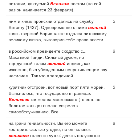
питании, диктуемой
Великим
постом (на сей
раз он начинается 23 февраля).
ним и князь пронский отдались на службу
5
Витовту (1427). Одновременно с ними
великий
князь тверской Борис также отдался литовскому
великому князю, выговорив себе право власти
в российском президенте сходство с...
6
Махатмой Ганди. Сильный духом, но
тщедушный телом
великий
индиец, как
известно, был убежденным непротивленцем злу
насилием. Так что в загадочной
курятник отстроен, вот новый порт пяти морей.
5
Выяснилось, что государство в границах
Великого
княжества московского (то есть по
Золотое кольцо) вполне созрело к
самообслуживанию. Все
на грани гениальности. Вы его можете
6
костерить сколько угодно, но он человек
великого
голевого чутья: девять полусвятых