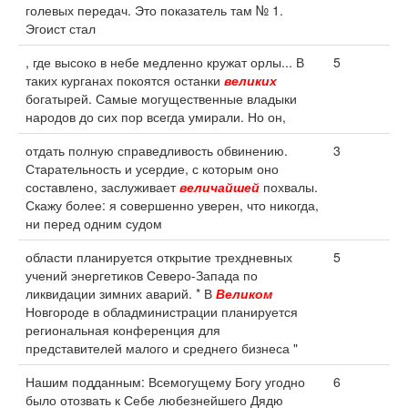
голевых передач. Это показатель там № 1.
Эгоист стал
, где высоко в небе медленно кружат орлы... В
5
таких курганах покоятся останки
великих
богатырей. Самые могущественные владыки
народов до сих пор всегда умирали. Но он,
отдать полную справедливость обвинению.
3
Старательность и усердие, с которым оно
составлено, заслуживает
величайшей
похвалы.
Скажу более: я совершенно уверен, что никогда,
ни перед одним судом
области планируется открытие трехдневных
5
учений энергетиков Северо-Запада по
ликвидации зимних аварий. * В
Великом
Новгороде в обладминистрации планируется
региональная конференция для
представителей малого и среднего бизнеса "
Нашим подданным: Всемогущему Богу угодно
6
было отозвать к Себе любезнейшего Дядю