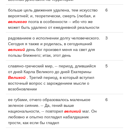
больше цель движения удалена, тем искусство
6
вероятней; и, теоретически, смерть (любая, и
великого
поэта в особенности -- ибо что же
может быть удалено от ежедневной реальности
радованием о исполнении долгу человеческого.
3
Сегодня я также и родилась, в сегодняшний
великий
день бог произвел меня на свет для
пользы ближнего; итак, этот день
славяно-греческий мир, -- период, длившийся
5
от дней Карла Великого до дней Екатерины
Великой
. Третий период, в который вступил
восточный вопрос с зарождением мысли о
возобновлении
ее губами, отчего образовалось маленькое
6
зеленое сияние. -- Да, гений выше
национальности, -- повторил
великий
маг. Он
любовно и опытно погладил набалдашник
трости, как если бы гладил