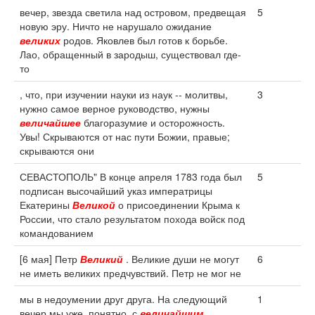
вечер, звезда светила над островом, предвещая
5
новую эру. Ничто не нарушало ожидание
великих
родов. Яковлев был готов к борьбе.
Лао, обращенный в зародыш, существовал где-
то
, что, при изучении науки из наук -- молитвы,
3
нужно самое верное руководство, нужны
величайшее
благоразумие и осторожность.
Увы! Скрываются от нас пути Божии, правые;
скрываются они
СЕВАСТОПОЛЬ" В конце апреля 1783 года был
5
подписан высочайший указ императрицы
Екатерины
Великой
о присоединении Крыма к
России, что стало результатом похода войск под
командованием
[6 мая] Петр
Великий
. Великие души не могут
6
не иметь великих предчувствий. Петр не мог не
мы в недоумении друг друга. На следующий
1
вечер мы уже, понятно, с
величайшим