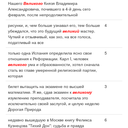
Нашего
Великого
Князя Владимира
Александровича, почившего в 4-й день сего
февраля, после непродолжительной
рисунки, и, чем больше узнавал его, тем больше
4
убеждался, что это будущий
великий
мастер.
Чуткий и отзывчивый, как эхо, на все голоса,
податливый на все
только одна Испания определила ясно свои
5
отношения к Реформации. Карл I, человек
великого
ума и образованности, хотел сначала
стать во главе умеренной религиозной партии,
которая
билет вытащить на экзамене по высшей
3
математике. Я же, сдав экзамен к
великому
изумлению преподавателя, посчитала это
исключительно своей заслугой, и целую неделю
Дорогая Природа
недавно вышедшую в Москве книгу Феликса
6
Кузнецова "Тихий Дон": судьба и правда