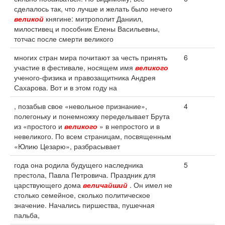
сделалось так, что лучше и желать было нечего
великой
княгине: митрополит Даниил,
милостивец и пособник Елены Васильевны,
тотчас после смерти великого
многих стран мира почитают за честь принять
6
участие в фестивале, носящем имя
великого
ученого-физика и правозащитника Андрея
Сахарова. Вот и в этом году на
, позабыв свое «невольное признание»,
4
полегоньку и понемножку переделывает Брута
из «простого и
великого
» в непростого и в
невеликого. По всем страницам, посвященным
«Юлию Цезарю», разбрасывает
года она родила будущего наследника
5
престола, Павла Петровича. Праздник для
царствующего дома
величайший
. Он имел не
столько семейное, сколько политическое
значение. Начались пиршества, пушечная
пальба,