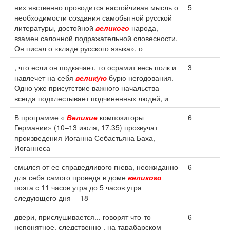
них явственно проводится настойчивая мысль о
5
необходимости создания самобытной русской
литературы, достойной
великого
народа,
взамен салонной подражательной словесности.
Он писал о «кладе русского языка», о
, что если он подкачает, то осрамит весь полк и
3
навлечет на себя
великую
бурю негодования.
Одно уже присутствие важного начальства
всегда подхлестывает подчиненных людей, и
В программе «
Великие
композиторы
6
Германии» (10–13 июля, 17.35) прозвучат
произведения Иоганна Себастьяна Баха,
Иоганнеса
смылся от ее справедливого гнева, неожиданно
6
для себя самого проведя в доме
великого
поэта с 11 часов утра до 5 часов утра
следующего дня -- 18
двери, прислушивается... говорят что-то
6
непонятное, следственно , на тарабарском