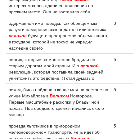
интересом вновь ждали ее появления на
прежнем месте. Она не заставила себя
одержанной ими победы. Как обрящем мы
3
разум и намерения законодателя или политика,
великое
будущего пространство объемлющаго,
в государе, которой не токмо не учредил
наследие своего
нищих, которые во множестве бродили по
5
старым дорогам моей страны. И о
великой
революции, которая поставила своей задачей
уничтожить это бедствие. Я стал думать о
веком, была найдена в конце мая на раскопе на
5
улице Михайлова в
Великом
Новгороде.
Первые масштабные раскопки у Владычной
палаты Новгородского кремля начались около
месяца
проезда льготников в пригородном
5
железнодорожном транспорте. Речь идет об
инвалидах войны, участниках
Великой