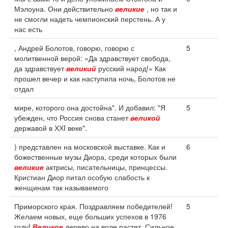
Мэлоуна. Они действительно
великие
, но так и
не смогли надеть чемпионский перстень. А у
нас есть
, Андрей Болотов, говорю, говорю с
5
молитвенной верой: «Да здравствует свобода,
да здравствует
великий
русский народ!» Как
прошел вечер и как наступила ночь, Болотов не
отдал
мире, которого она достойна". И добавил: "Я
5
убежден, что Россия снова станет
великой
державой в ХХI веке".
) представлен на московской выставке. Как и
6
божественные музы Диора, среди которых были
великие
актрисы, писательницы, принцессы.
Кристиан Диор питал особую слабость к
женщинам так называемого
Приморского края. Поздравляем победителей!
5
Желаем новых, еще больших успехов в 1976
году!
Великое
дерево на воле растет. Сильное