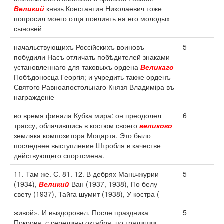
Великий
князь Константин Николаевич тоже
попросил моего отца повлиять на его молодых
сыновей
начальствующихъ Россійскихъ воиновъ
5
побудили Насъ отличать побѣдителей знаками
установленнаго для таковыхъ ордена
Великаго
Побѣдоносца Георгія; и учредить также орденъ
Святого Равноапостольнаго Князя Владиміра въ
награжденіе
во время финала Кубка мира: он преодолел
6
трассу, облачившись в костюм своего
великого
земляка композитора Моцарта. Это было
последнее выступление Штробля в качестве
действующего спортсмена.
11. Там же. С. 81. 12. В дебрях Маньчжурии
5
(1934),
Великий
Ван (1937, 1938), По белу
свету (1937), Тайга шумит (1938), У костра (
живой». И выздоровел. После праздника
5
Покрова, с середины октября, по традиции