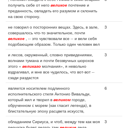
получить себе от него
великое
почтение и
преданность, овладеть его разумом и склонить
на свою сторону.
не говорил о посторонних вещах. Здесь, в зале,
3
совершалось что-то значительное, почти
великое
, -- это чувствовали все -- и вели себя
подобающим образом. Только один человек вел
и лесов, окруженный, словно привидениями,
3
волнами тумана и почти беззвучных шорохов
этого «
великаго
молчания», я невольно
вздрагивал, и мне все чудилось, что вот-вот --
сзади раздастся
является носителем подлинного
6
исполнительского стиля Антонио Вивальди,
который жил и творил в
великом
городе,
обрученном с морем (как гласит легенда), в
блистательную эпоху расцвета искусств,
обладанием Сириуса, и чтоб, между тем как моя
3
перчатка будет делать там
великие
дела,