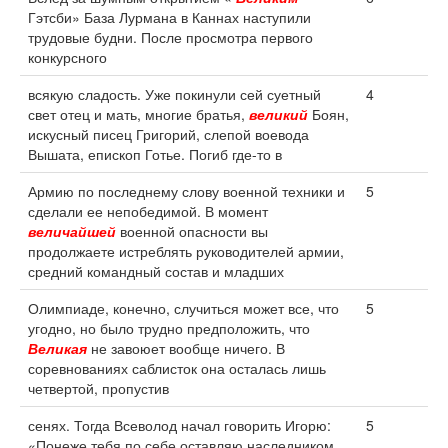
Гэтсби» База Лурмана в Каннах наступили
трудовые будни. После просмотра первого
конкурсного
всякую сладость. Уже покинули сей суетный
4
свет отец и мать, многие братья,
великий
Боян,
искусный писец Григорий, слепой воевода
Вышата, епископ Готье. Погиб где-то в
Армию по последнему слову военной техники и
5
сделали ее непобедимой. В момент
величайшей
военной опасности вы
продолжаете истреблять руководителей армии,
средний командный состав и младших
Олимпиаде, конечно, случиться может все, что
5
угодно, но было трудно предположить, что
Великая
не завоюет вообще ничего. В
соревнованиях саблисток она осталась лишь
четвертой, пропустив
сенях. Тогда Всеволод начал говорить Игорю:
5
«Понеже тебя по себе оставляю наследником