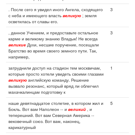
. После сего я увидел иного Ангела, сходящего
3
с неба и имеющего власть
великую
; земля
осветилась от славы его.
, данное Учением, и предоставьте остальное
3
карме и великому знанию Владык! Не всегда
великие
Духи, несшие поручение, посещали
Братство во время своего земного пути. Так,
например,
затруднили доступ на стадион тем москвичам,
1
которые просто хотели увидеть своими глазами
великую
английскую команду. Решение
вызвало резонанс, который вряд ли облегчил
махачкалинцам подготовку к
наше девятнадцатое столетие, в котором жил и
5
Бокль. Вот вам Наполеон -- и
великий
, и
теперешний. Вот вам Северная Америка --
вековечный союз. Вот вам, наконец,
карикатурный