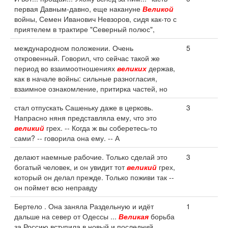
первая Давным-давно, еще накануне
Великой
войны, Семен Иванович Невзоров, сидя как-то с
приятелем в трактире "Северный полюс",
международном положении. Очень
5
откровенный. Говорил, что сейчас такой же
период во взаимоотношениях
великих
держав,
как в начале войны: сильные разногласия,
взаимное ознакомление, притирка частей, но
стал отпускать Сашеньку даже в церковь.
3
Напрасно няня представляла ему, что это
великий
грех. -- Когда ж вы соберетесь-то
сами? -- говорила она ему. -- А
делают наемные рабочие. Только сделай это
3
богатый человек, и он увидит тот
великий
грех,
который он делал прежде. Только поживи так --
он поймет всю неправду
Бертело . Она заняла Раздельную и идёт
1
дальше на север от Одессы ...
Великая
борьба
за Россию вступила в новый и последний