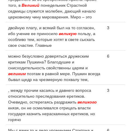
того, в
Великий
понедельник Страстной
седмицы служится молебен, дающий начало
церковному чину мироварения. Миро – это
двойную плату, и всякий был на то согласен,
3
ибо учение ее приносило
великую
пользу, а
особливо тем, которые хотят в свете сыскать
свое счастие. Главные
можно безусловно доверяться дружеским
6
критикам Пушкина? Благодушие и
снисходительность свойственны царям и
великим
поэтам в равной мере. Пушкин всегда
бывал щедр на чрезмерную похвалу тем,
, между прочим касаясь и давнего вопроса
3
относительно преследования еретиков.
Очевидно, остерегаясь раздражить
великого
князя, он не осмеливался отрицать власти
государя казнить нераскаянных еретиков, но
горячо
Мы с вами то и дело упоминаем Стоктона и
6