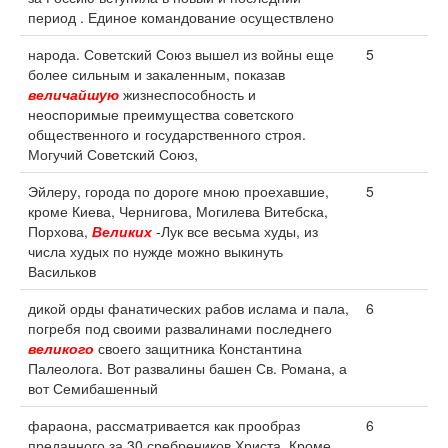
период . Единое командование осуществлено
народа. Советский Союз вышел из войны еще
5
более сильным и закаленным, показав
величайшую
жизнеспособность и
неоспоримые преимущества советского
общественного и государственного строя.
Могучий Советский Союз,
Эйлеру, города по дороге мною проехавшие,
5
кроме Киева, Чернигова, Могилева Витебска,
Порхова,
Великих
-Лук все весьма худы, из
числа худых по нужде можно выкинуть
Васильков
дикой орды фанатических рабов ислама и пала,
6
погребя под своими развалинами последнего
великого
своего защитника Константина
Палеолога. Вот развалины башен Св. Романа, а
вот Семибашенный
фараона, рассматривается как прообраз
6
преданного за 30 сребреников Христа. Кроме