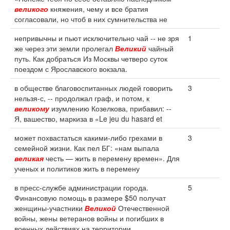
великого
княжения, чему и все братия
согласовали, но чтоб в них сумнительства не
непривычны и пьют исключительно чай -- не зря
1
же через эти земли пролегал
Великий
чайный
путь. Как добраться Из Москвы четверо суток
поездом с Ярославского вокзала.
в обществе благовоспитанных людей говорить
3
нельзя-с, -- продолжал граф, и потом, к
великому
изумлению Козелкова, прибавил: --
Я, вашество, маркиза в «Le jeu du hasard et
может похвастаться какими-либо грехами в
3
семейной жизни. Как пел БГ: «нам выпала
великая
честь — жить в перемену времен». Для
ученых и политиков жить в перемену
в пресс-службе администрации города.
5
Финансовую помощь в размере $50 получат
женщины-участники
Великой
Отечественной
войны, жены ветеранов войны и погибших в
военных действиях на территории