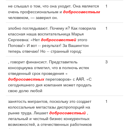
не слышал о том, что она уходит. Она является
1
очень профессиональным и
добросовестным
человеком, — заверил он.
злобно поглядывают. Почему я? Как говорила
1
классная наша воспитательница Марья
Сергеевна: «Нет
добросовестней
этого
Попова!» И вот -- результат! За Вашингтон
теперь отвечаю! Но -- странный город:
, говорит финансист. Представитель
3
консорциума отметил, что в полночь истек
отведенный срок проведения «
добросовестных
переговоров» с AAR. «С
сегодняшнего дня компания может продать
свою долю любой
занятость мигрантов, поскольку это создает
1
колоссальные метастазы диспропорций на
рынке труда. Лишает
добросовестный
,
легальный и честный бизнес конкурентных
возможностей, а отечественных работников