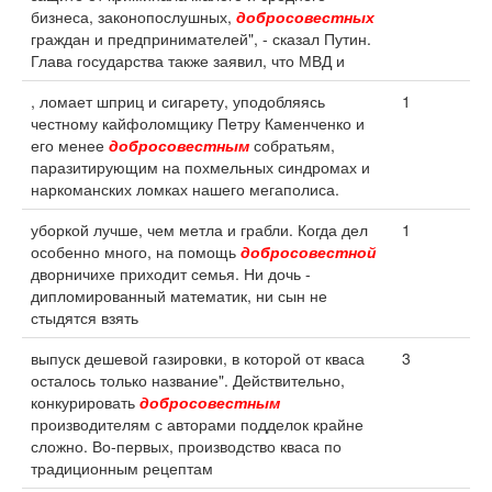
бизнеса, законопослушных,
добросовестных
граждан и предпринимателей", - сказал Путин.
Глава государства также заявил, что МВД и
, ломает шприц и сигарету, уподобляясь
1
честному кайфоломщику Петру Каменченко и
его менее
добросовестным
собратьям,
паразитирующим на похмельных синдромах и
наркоманских ломках нашего мегаполиса.
уборкой лучше, чем метла и грабли. Когда дел
1
особенно много, на помощь
добросовестной
дворничихе приходит семья. Ни дочь -
дипломированный математик, ни сын не
стыдятся взять
выпуск дешевой газировки, в которой от кваса
3
осталось только название". Действительно,
конкурировать
добросовестным
производителям с авторами подделок крайне
сложно. Во-первых, производство кваса по
традиционным рецептам