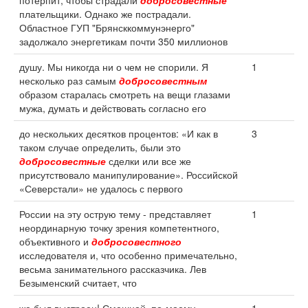
потерпит, чтобы страдали
добросовестные
плательщики. Однако же пострадали.
Областное ГУП "Брянсккоммунэнерго"
задолжало энергетикам почти 350 миллионов
душу. Мы никогда ни о чем не спорили. Я
1
несколько раз самым
добросовестным
образом старалась смотреть на вещи глазами
мужа, думать и действовать согласно его
до нескольких десятков процентов: «И как в
3
таком случае определить, были это
добросовестные
сделки или все же
присутствовало манипулирование». Российской
«Северстали» не удалось с первого
России на эту острую тему - представляет
1
неординарную точку зрения компетентного,
объективного и
добросовестного
исследователя и, что особенно примечательно,
весьма занимательного рассказчика. Лев
Безыменский считает, что