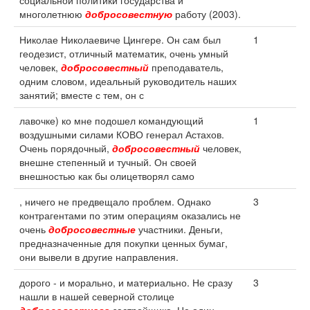
социальной политики государства и
многолетнюю
добросовестную
работу (2003).
Николае Николаевиче Цингере. Он сам был
1
геодезист, отличный математик, очень умный
человек,
добросовестный
преподаватель,
одним словом, идеальный руководитель наших
занятий; вместе с тем, он с
лавочке) ко мне подошел командующий
1
воздушными силами КОВО генерал Астахов.
Очень порядочный,
добросовестный
человек,
внешне степенный и тучный. Он своей
внешностью как бы олицетворял само
, ничего не предвещало проблем. Однако
3
контрагентами по этим операциям оказались не
очень
добросовестные
участники. Деньги,
предназначенные для покупки ценных бумаг,
они вывели в другие направления.
дорого - и морально, и материально. Не сразу
3
нашли в нашей северной столице