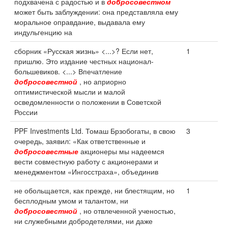
подхвачена с радостью и в
добросовестном
может быть заблуждении: она представляла ему
моральное оправдание, выдавала ему
индульгенцию на
сборник «Русская жизнь» <...>? Если нет,
1
пришлю. Это издание честных национал-
большевиков. <...> Впечатление
добросовестной
, но априорно
оптимистической мысли и малой
осведомленности о положении в Советской
России
PPF Investments Ltd. Томаш Брзобогаты, в свою
3
очередь, заявил: «Как ответственные и
добросовестные
акционеры мы надеемся
вести совместную работу с акционерами и
менеджментом «Ингосстраха», объединив
не обольщается, как прежде, ни блестящим, но
1
бесплодным умом и талантом, ни
добросовестной
, но отвлеченной ученостью,
ни служебными добродетелями, ни даже