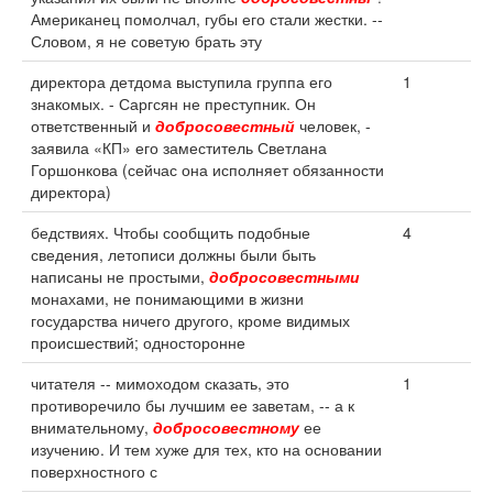
Американец помолчал, губы его стали жестки. --
Словом, я не советую брать эту
директора детдома выступила группа его
1
знакомых. - Саргсян не преступник. Он
ответственный и
добросовестный
человек, -
заявила «КП» его заместитель Светлана
Горшонкова (сейчас она исполняет обязанности
директора)
бедствиях. Чтобы сообщить подобные
4
сведения, летописи должны были быть
написаны не простыми,
добросовестными
монахами, не понимающими в жизни
государства ничего другого, кроме видимых
происшествий; односторонне
читателя -- мимоходом сказать, это
1
противоречило бы лучшим ее заветам, -- а к
внимательному,
добросовестному
ее
изучению. И тем хуже для тех, кто на основании
поверхностного с