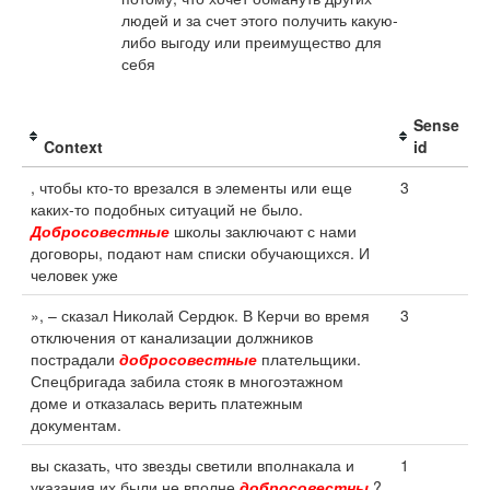
людей и за счет этого получить какую-
либо выгоду или преимущество для
себя
Sense
Context
id
, чтобы кто-то врезался в элементы или еще
3
каких-то подобных ситуаций не было.
Добросовестные
школы заключают с нами
договоры, подают нам списки обучающихся. И
человек уже
», – сказал Николай Сердюк. В Керчи во время
3
отключения от канализации должников
пострадали
добросовестные
плательщики.
Спецбригада забила стояк в многоэтажном
доме и отказалась верить платежным
документам.
вы сказать, что звезды светили вполнакала и
1
указания их были не вполне
добросовестны
?