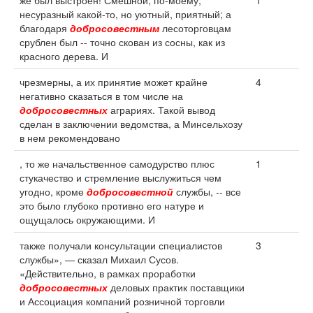
же был выстроен! Смешной, по-моему,
1
несуразный какой-то, но уютный, приятный; а
благодаря
добросовестным
лесоторговцам
срублен был -- точно скован из сосны, как из
красного дерева. И
чрезмерны, а их принятие может крайне
4
негативно сказаться в том числе на
добросовестных
аграриях. Такой вывод
сделан в заключении ведомства, а Минсельхозу
в нем рекомендовано
, то же начальственное самодурство плюс
1
стукачество и стремление выслужиться чем
угодно, кроме
добросовестной
службы, -- все
это было глубоко противно его натуре и
ощущалось окружающими. И
также получали консультации специалистов
3
службы», — сказал Михаил Сусов.
«Действительно, в рамках проработки
добросовестных
деловых практик поставщики
и Ассоциация компаний розничной торговли