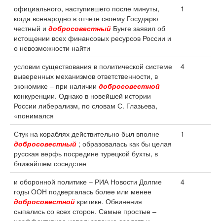
официального, наступившего после минуты,
1
когда всенародно в отчете своему Государю
честный и
добросовестный
Бунге заявил об
истощении всех финансовых ресурсов России и
о невозможности найти
условии существования в политической системе
4
выверенных механизмов ответственности, в
экономике – при наличии
добросовестной
конкуренции. Однако в новейшей истории
России либерализм, по словам С. Глазьева,
«понимался
Стук на кораблях действительно был вполне
1
добросовестный
; образовалась как бы целая
русская верфь посредине турецкой бухты, в
ближайшем соседстве
и оборонной политике – РИА Новости Долгие
4
годы ООН подвергалась более или менее
добросовестной
критике. Обвинения
сыпались со всех сторон. Самые простые –