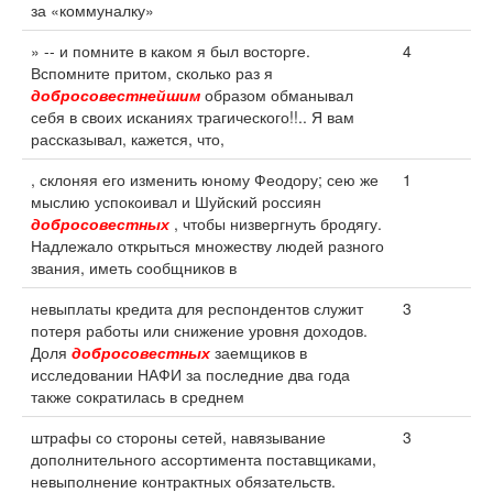
за «коммуналку»
» -- и помните в каком я был восторге.
4
Вспомните притом, сколько раз я
добросовестнейшим
образом обманывал
себя в своих исканиях трагического!!.. Я вам
рассказывал, кажется, что,
, склоняя его изменить юному Феодору; сею же
1
мыслию успокоивал и Шуйский россиян
добросовестных
, чтобы низвергнуть бродягу.
Надлежало открыться множеству людей разного
звания, иметь сообщников в
невыплаты кредита для респондентов служит
3
потеря работы или снижение уровня доходов.
Доля
добросовестных
заемщиков в
исследовании НАФИ за последние два года
также сократилась в среднем
штрафы со стороны сетей, навязывание
3
дополнительного ассортимента поставщиками,
невыполнение контрактных обязательств.