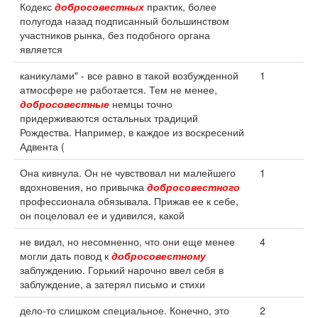
Кодекс
добросовестных
практик, более
полугода назад подписанный большинством
участников рынка, без подобного органа
является
каникулами" - все равно в такой возбужденной
1
атмосфере не работается. Тем не менее,
добросовестные
немцы точно
придерживаются остальных традиций
Рождества. Например, в каждое из воскресений
Адвента (
Она кивнула. Он не чувствовал ни малейшего
1
вдохновения, но привычка
добросовестного
профессионала обязывала. Прижав ее к себе,
он поцеловал ее и удивился, какой
не видал, но несомненно, что они еще менее
4
могли дать повод к
добросовестному
заблуждению. Горький нарочно ввел себя в
заблуждение, а затерял письмо и стихи
дело-то слишком специальное. Конечно, это
2