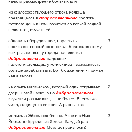
начали рассмотрение больных для
Из философствующего отрока Колюша
1
превращался в
добросовестного
зоолога ,
готового день и ночь возиться со всякой водной
нечистью , изучать её ,
обновить оборудование, нарастить
3
производственный потенциал. Благодаря этому
выигрывают все: у города появляется
добросовестный
надежный
налогоплательщик, у коллектива - возможность
больше зарабатывать. Вот бюджетники - прямая
наша забота.
на опыте магическом, который один открывает
2
дверь к этой науке, а на
добросовестном
изучении разных книг, -- не более. Я, сколько
умел, защищал значение Агриппы, так
мелькала Эйфелева башня. А если в Нью-
2
Йорке, то Бруклинский мост. Каждый раз
добросовестный
Мейлах произносит: