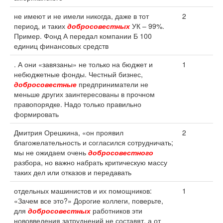
не имеют и не имели никогда, даже в тот
2
период, и таких
добросовестных
УК – 99%.
Пример. Фонд А передал компании Б 100
единиц финансовых средств
. А они «завязаны» не только на бюджет и
1
небюджетные фонды. Честный бизнес,
добросовестные
предприниматели не
меньше других заинтересованы в прочном
правопорядке. Надо только правильно
формировать
Дмитрия Орешкина, «он проявил
2
благожелательность и согласился сотрудничать;
мы не ожидаем очень
добросовестного
разбора, но важно набрать критическую массу
таких дел или отказов и передавать
отдельных машинистов и их помощников:
1
«Зачем все это?» Дорогие коллеги, поверьте,
для
добросовестных
работников эти
нововведения затруднений не составят, а от