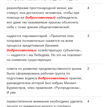
разнообразие простонародной жизни; как
4
стимул, она достаточно человечна, чтобы при
помощи ее
добросовестный
наблюдатель
мог даже так называемые курьезы объяснить
себе с точки зрения общечеловеческой.
надеется парламентарий. «Принятие этих
3
поправок положительно скажется на всем
процессе кредитования банками
добросовестных
хозяйствующих субъектов»,
— надеется г-жа Лебедева. Но это не повлияет
на снижение существующих
совета по развитию продовольственного рынка
2
была сформирована рабочая группа по
подготовке кодекса
добросовестных
практик,
руководителем которой был избран Михаил
Бурмистров, член правления «Руспродсоюза».
И уже
первостепенное внимание необходимо уделить
4
защите от криминала малого и среднего