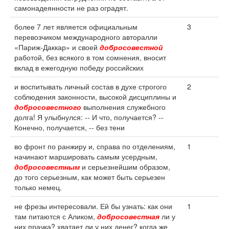
самонадеянности не раз оградят.
более 7 лет является официальным
3
перевозчиком международного авторалли
«Париж-Даккар» и своей
добросовестной
работой, без всякого в том сомнения, вносит
вклад в ежегодную победу российских
и воспитывать личный состав в духе строгого
2
соблюдения законности, высокой дисциплины и
добросовестного
выполнения служебного
долга! Я улыбнулся: -- И что, получается? --
Конечно, получается, -- без тени
во фронт по ранжиру и, справа по отделениям,
1
начинают маршировать самым усердным,
добросовестным
и серьезнейшим образом,
до того серьезным, как может быть серьезен
только немец.
не фрезы интересовали. Ей бы узнать: как они
1
там питаются с Аликом,
добросовестная
ли у
них прачка? хватает ли у них денег? когда же