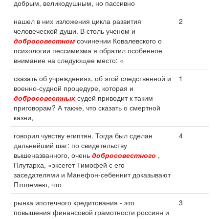
добрым, великодушным, но пассивно
нашел в них изложения цикла развития
2
человеческой души. В столь ученом и
добросовестном
сочинении Ковалевского о
психологии пессимизма я обратил особенное
внимание на следующее место: «
сказать об учреждениях, об этой следственной и
1
военно-судной процедуре, которая и
добросовестных
судей приводит к таким
приговорам? А также, что сказать о смертной
казни,
говорил чувству египтян. Тогда был сделан
4
дальнейший шаг: по свидетельству
вышеназванного, очень
добросовестного
,
Плутарха, «эксегет Тимофей с его
заседателями и Манефон-себеннит доказывают
Птолемею, что
рынка ипотечного кредитования - это
3
повышения финансовой грамотности россиян и