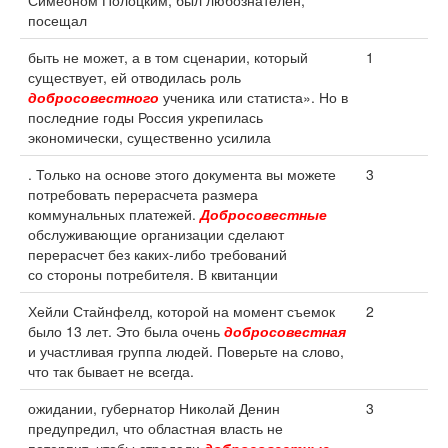
Симеоном Полоцким, был любознателен,
посещал
быть не может, а в том сценарии, который
1
существует, ей отводилась роль
добросовестного
ученика или статиста». Но в
последние годы Россия укрепилась
экономически, существенно усилила
. Только на основе этого документа вы можете
3
потребовать перерасчета размера
коммунальных платежей.
Добросовестные
обслуживающие организации сделают
перерасчет без каких-либо требований
со стороны потребителя. В квитанции
Хейли Стайнфелд, которой на момент съемок
2
было 13 лет. Это была очень
добросовестная
и участливая группа людей. Поверьте на слово,
что так бывает не всегда.
ожидании, губернатор Николай Денин
3
предупредил, что областная власть не