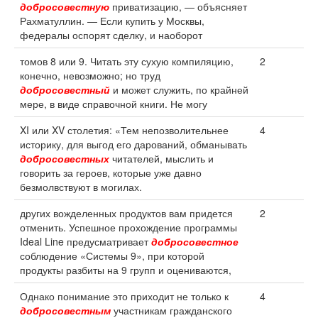
добросовестную
приватизацию, — объясняет
Рахматуллин. — Если купить у Москвы,
федералы оспорят сделку, и наоборот
томов 8 или 9. Читать эту сухую компиляцию,
2
конечно, невозможно; но труд
добросовестный
и может служить, по крайней
мере, в виде справочной книги. Не могу
XI или XV столетия: «Тем непозволительнее
4
историку, для выгод его дарований, обманывать
добросовестных
читателей, мыслить и
говорить за героев, которые уже давно
безмолвствуют в могилах.
других вожделенных продуктов вам придется
2
отменить. Успешное прохождение программы
Ideal Line предусматривает
добросовестное
соблюдение «Системы 9», при которой
продукты разбиты на 9 групп и оцениваются,
Однако понимание это приходит не только к
4
добросовестным
участникам гражданского