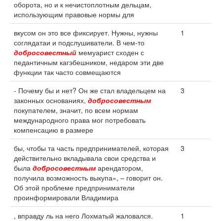
оборота, но и к нечистоплотным дельцам,
использующим правовые нормы для
вкусом он это все фиксирует. Нужны, нужны
1
соглядатаи и подслушиватели. В чем-то
добросовестный
мемуарист сходен с
педантичным кагэбешником, недаром эти две
функции так часто совмещаются
- Почему бы и нет? Он же стал владельцем на
3
законных основаниях,
добросовестным
покупателем, значит, по всем нормам
международного права мог потребовать
компенсацию в размере
бы, чтобы та часть предпринимателей, которая
3
действительно вкладывала свои средства и
была
добросовестным
арендатором,
получила возможность выкупа», – говорит он.
Об этой проблеме предприниматели
проинформировали Владимира
, вправду ль на него Лохматый жаловался.
1