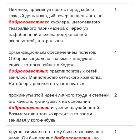
Никодим, привыкнув видеть перед собою
1
каждый день и каждый вечер пьяненького, но
добросовестного
суфлера, щеголеватого
театрального парикмахера с чересчур
нафабренной и слегка подкрашенной
эспаньолкой, театральных
организационным обеспечением полетов.
4
Отбором социально значимых продуктов,
список которых войдет в Кодекс
добросовестных
практик торговых сетей,
занялось Министерство сельского хозяйства.
Ритейлеры решили не участвовать в
проникнуты этой идеей личного труда и степени
2
его качеств, критикуемых на основании
добросовестного
изучения случайностей.
Возьмем один только кредит: в то время,
занимая у кого-нибудь
другое занимало его: ему было явно скучно с
1
нами. Он был вполне
добросовестен
, но