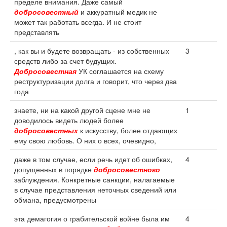
пределе внимания. Даже самый
добросовестный
и аккуратный медик не
может так работать всегда. И не стоит
представлять
, как вы и будете возвращать - из собственных
3
средств либо за счет будущих.
Добросовестная
УК соглашается на схему
реструктуризации долга и говорит, что через два
года
знаете, ни на какой другой сцене мне не
1
доводилось видеть людей более
добросовестных
к искусству, более отдающих
ему свою любовь. О них о всех, очевидно,
даже в том случае, если речь идет об ошибках,
4
допущенных в порядке
добросовестного
заблуждения. Конкретные санкции, налагаемые
в случае представления неточных сведений или
обмана, предусмотрены
эта демагогия о грабительской войне была им
4