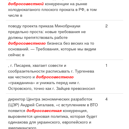
добросовестной
конкуренции на рынке
холоднокатаного плоского проката в РФ, в том
числе в
поводу проекта приказа Минобрнауки
2
предельно проста: новые требования не
должны препятствовать работе
добросовестного
бизнеса без веских на то
оснований. — Требования, которые мы видим
сейчас в
, г. Писарев, хватает совести и
1
сообразительности расписывать г. Тургенева
как честного и
добросовестного
«гражданина» и унижать перед ним г.
Островского, точно как г. Зайцев превозносил
директор Центра экономических разработок
4
(ЦЭР) Андрей Сигалаев, «с вступлением в ВТО
появится
добросовестная
конкуренция,
выровняется ценовая политика, которая будет
одинакова для украинского, европейского и
американского