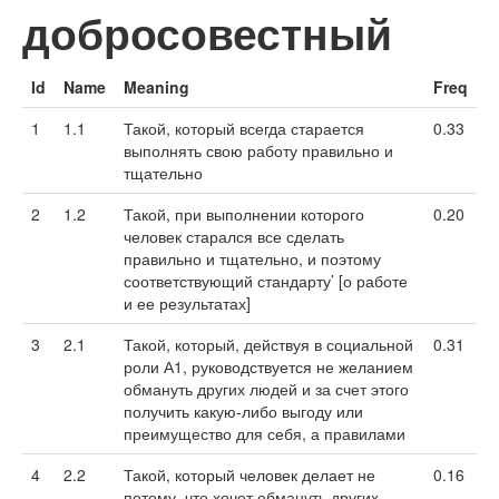
добросовестный
Id
Name
Meaning
Freq
1
1.1
Такой, который всегда старается
0.33
выполнять свою работу правильно и
тщательно
2
1.2
Такой, при выполнении которого
0.20
человек старался все сделать
правильно и тщательно, и поэтому
соответствующий стандарту’ [о работе
и ее результатах]
3
2.1
Такой, который, действуя в социальной
0.31
роли А1, руководствуется не желанием
обмануть других людей и за счет этого
получить какую-либо выгоду или
преимущество для себя, а правилами
4
2.2
Такой, который человек делает не
0.16
потому, что хочет обмануть других