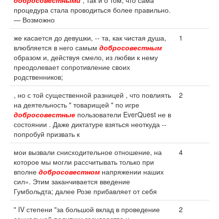
добросовестными
, так и о том, что сама
процедура стала проводиться более правильно.
— Возможно
же касается до девушки, -- та, как чистая душа,
1
влюбляется в него самым
добросовестным
образом и, действуя смело, из любви к нему
преодолевает сопротивление своих
родственников;
, но с той существенной разницей , что повлиять
2
на деятельность " товарищей " по игре
добросовестные
пользователи EverQuest не в
состоянии . Даже диктатуре взяться неоткуда --
попробуй призвать к
мои вызвали снисходительное отношение, на
4
которое мы могли рассчитывать только при
вполне
добросовестном
напряжении наших
сил». Этим заканчивается введение
Гумбольдта; далее Розе прибавляет от себя
" IV степени "за большой вклад в проведение
2