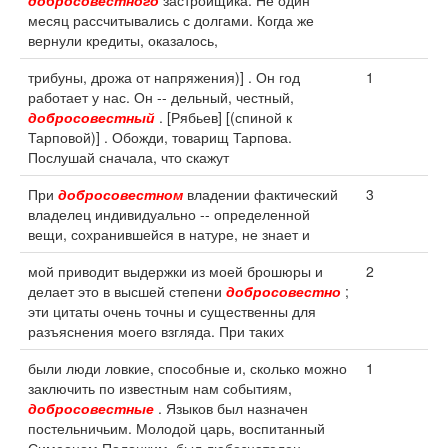
добросовестного
застройщика. Не один
месяц рассчитывались с долгами. Когда же
вернули кредиты, оказалось,
трибуны, дрожа от напряжения)] . Он год
1
работает у нас. Он -- дельный, честный,
добросовестный
. [Рябьев] [(спиной к
Тарповой)] . Обожди, товарищ Тарпова.
Послушай сначала, что скажут
При
добросовестном
владении фактический
3
владелец индивидуально -- определенной
вещи, сохранившейся в натуре, не знает и
мой приводит выдержки из моей брошюры и
2
делает это в высшей степени
добросовестно
;
эти цитаты очень точны и существенны для
разъяснения моего взгляда. При таких
были люди ловкие, способные и, сколько можно
1
заключить по известным нам событиям,
добросовестные
. Языков был назначен
постельничьим. Молодой царь, воспитанный