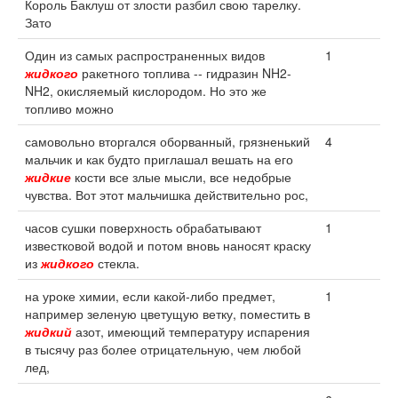
Король Баклуш от злости разбил свою тарелку.
Зато
Один из самых распространенных видов
1
жидкого
ракетного топлива -- гидразин NH2-
NH2, окисляемый кислородом. Но это же
топливо можно
самовольно вторгался оборванный, грязненький
4
мальчик и как будто приглашал вешать на его
жидкие
кости все злые мысли, все недобрые
чувства. Вот этот мальчишка действительно рос,
часов сушки поверхность обрабатывают
1
известковой водой и потом вновь наносят краску
из
жидкого
стекла.
на уроке химии, если какой-либо предмет,
1
например зеленую цветущую ветку, поместить в
жидкий
азот, имеющий температуру испарения
в тысячу раз более отрицательную, чем любой
лед,