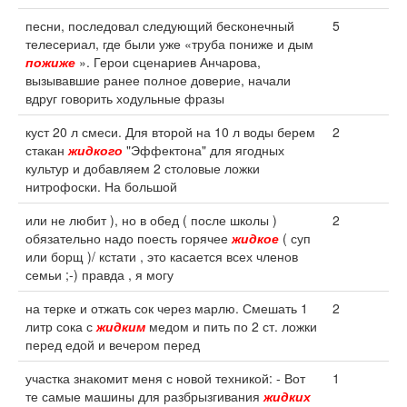
песни, последовал следующий бесконечный
5
телесериал, где были уже «труба пониже и дым
пожиже
». Герои сценариев Анчарова,
вызывавшие ранее полное доверие, начали
вдруг говорить ходульные фразы
куст 20 л смеси. Для второй на 10 л воды берем
2
стакан
жидкого
"Эффектона" для ягодных
культур и добавляем 2 столовые ложки
нитрофоски. На большой
или не любит ), но в обед ( после школы )
2
обязательно надо поесть горячее
жидкое
( суп
или борщ )/ кстати , это касается всех членов
семьи ;-) правда , я могу
на терке и отжать сок через марлю. Смешать 1
2
литр сока с
жидким
медом и пить по 2 ст. ложки
перед едой и вечером перед
участка знакомит меня с новой техникой: - Вот
1
те самые машины для разбрызгивания
жидких