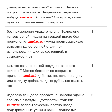
, интересно, может быть? -- сказал Петькин
6
матрос с усиками. -- Непременно ведь что-
нибудь
жидкое
. А, братва? Смотрите, какая
пузатая. Кому не лень проверить?
без применения жидкого чугуна. Технология
1
конвертерной плавки на твердой шихте без
применения
жидкого
чугуна предусматривает
выплавку качественной стали при
использовании шихты, состоящей, в
зависимости от
так, что своих стражей государство снова
1
«кинет»? Можно бесконечно спорить о
причинах
жидкой
добавки, но, если офицеру
или солдату добавили даже рубль, кто скажет,
что
издалека то и дело бросает на Ваксона эдакие
6
свойские взгляды. Одутловатый толстяк,
жидкие
волосы зачесаны плотно назад,
подстриженные усики и баки -- полностью