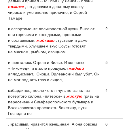
дальний прицел -- МГИМО, у Ленки -- планы
пожиже
, но девочки к девятому классу
чирикали уже вполне прилично, и Сергей
Тамаре
в ассортименте великопостной кухни Бывают
2
они горячими и холодными, простыми
и составными,
жидкими
, густыми и даже
твердыми. Улучшаем вкус Соусы готовят
на мясном, рыбном, овощном
и шептались Отрош и Вилье. И кончился
5
«Никомед», и в зале прошумел
жидкий
аплодисмент. Юноша Орлеанский был убит. Он
не мог поднять глаз и сидел,
кабардинец, после чего я чуть не выпал из
4
потертого салона «пятерки» в
жидкую
грязь на
пересечении Симферопольского бульвара и
Балаклавского проспекта. Воистину, пути
Господни не
, красивый, нравится женщинам. А она совсем
6