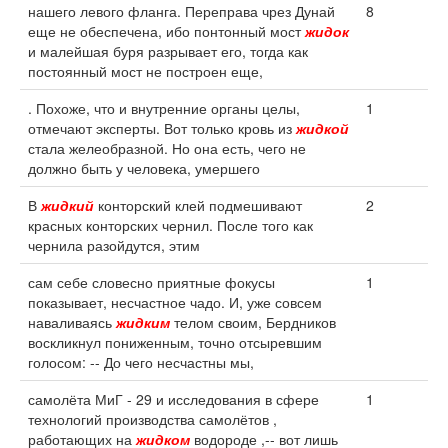
нашего левого фланга. Переправа чрез Дунай
8
еще не обеспечена, ибо понтонный мост
жидок
и малейшая буря разрывает его, тогда как
постоянный мост не построен еще,
. Похоже, что и внутренние органы целы,
1
отмечают эксперты. Вот только кровь из
жидкой
стала желеобразной. Но она есть, чего не
должно быть у человека, умершего
В
жидкий
конторский клей подмешивают
2
красных конторских чернил. После того как
чернила разойдутся, этим
сам себе словесно приятные фокусы
1
показывает, несчастное чадо. И, уже совсем
наваливаясь
жидким
телом своим, Бердников
воскликнул пониженным, точно отсыревшим
голосом: -- До чего несчастны мы,
самолёта МиГ - 29 и исследования в сфере
1
технологий производства самолётов ,
работающих на
жидком
водороде ,-- вот лишь