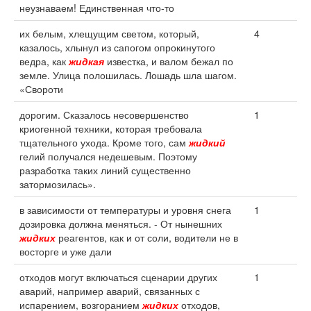
неузнаваем! Единственная что-то
их белым, хлещущим светом, который,
4
казалось, хлынул из сапогом опрокинутого
ведра, как
жидкая
известка, и валом бежал по
земле. Улица полошилась. Лошадь шла шагом.
«Свороти
дорогим. Сказалось несовершенство
1
криогенной техники, которая требовала
тщательного ухода. Кроме того, сам
жидкий
гелий получался недешевым. Поэтому
разработка таких линий существенно
затормозилась».
в зависимости от температуры и уровня снега
1
дозировка должна меняться. - От нынешних
жидких
реагентов, как и от соли, водители не в
восторге и уже дали
отходов могут включаться сценарии других
1
аварий, например аварий, связанных с
испарением, возгоранием
жидких
отходов,