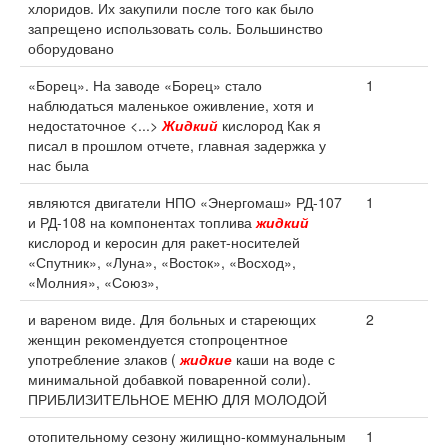
хлоридов. Их закупили после того как было
запрещено использовать соль. Большинство
оборудовано
«Борец». На заводе «Борец» стало
1
наблюдаться маленькое оживление, хотя и
недостаточное <...>
Жидкий
кислород Как я
писал в прошлом отчете, главная задержка у
нас была
являются двигатели НПО «Энергомаш» РД-107
1
и РД-108 на компонентах топлива
жидкий
кислород и керосин для ракет-носителей
«Спутник», «Луна», «Восток», «Восход»,
«Молния», «Союз»,
и вареном виде. Для больных и стареющих
2
женщин рекомендуется стопроцентное
употребление злаков (
жидкие
каши на воде с
минимальной добавкой поваренной соли).
ПРИБЛИЗИТЕЛЬНОЕ МЕНЮ ДЛЯ МОЛОДОЙ
отопительному сезону жилищно-коммунальным
1