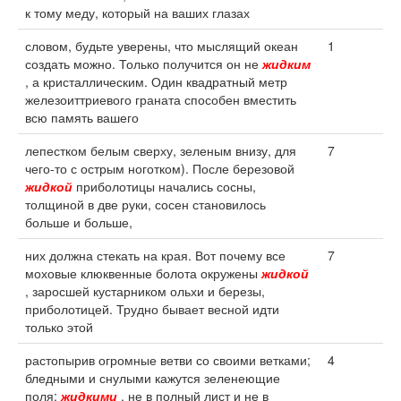
к тому меду, который на ваших глазах
словом, будьте уверены, что мыслящий океан
1
создать можно. Только получится он не
жидким
, а кристаллическим. Один квадратный метр
железоиттриевого граната способен вместить
всю память вашего
лепестком белым сверху, зеленым внизу, для
7
чего-то с острым ноготком). После березовой
жидкой
приболотицы начались сосны,
толщиной в две руки, сосен становилось
больше и больше,
них должна стекать на края. Вот почему все
7
моховые клюквенные болота окружены
жидкой
, заросшей кустарником ольхи и березы,
приболотицей. Трудно бывает весной идти
только этой
растопырив огромные ветви со своими ветками;
4
бледными и снулыми кажутся зеленеющие
поля;
жидкими
, не в полный лист и не в