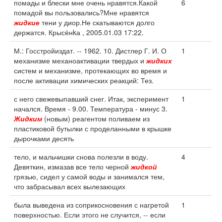
помады и блески мне очень нравятся.Какой
6
помадой вы пользовались?Мне нравятся
жидкие
тени у диор.Не скатываются долго
держатся. Крысёнkа , 2005.01.03 17:22.
М.: Госстройиздат. -- 1962. 10. Дистлер Г. И. О
1
механизме механоактивации твердых и
жидких
систем и механизме, протекающих во время и
после активации химических реакций: Тез.
с него свежевыпавший снег. Итак, эксперимент
1
начался. Время - 9.00. Температура - минус 3.
Жидким
(новым) реагентом поливаем из
пластиковой бутылки с проделанными в крышке
дырочками десять
тело, и мальчишки снова полезли в воду.
4
Девяткин, измазав все тело черной
жидкой
грязью, сидел у самой воды и занимался тем,
что забрасывал всех вылезающих
была выведена из соприкосновения с нагретой
1
поверхностью. Если этого не случится, -- если