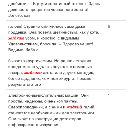
дробинки. -- В ртути золотистый оттенок. Здесь
девяносто процентов червонного золота!
Золото, как
голове! Странно смягчилась сама даже
6
поддевка. Она повела щетинистым, как у кота,
жидким
усом, и коротко, с видимым
Удовольствием, бросила: -- Здорово чешет!
Видимо, баба с
бывает хирургическим. На ранних стадиях
1
иногда можно удалять опухоли с помощью
лазера,
жидкого
азота или других методик,
более щадящих, чем нож хирурга. Похоже,
результаты этого
электронно-вычислительных машин. Они
1
просты, надежны, очень компактны.
Сверхпроводники, а с ними и
жидкий
гелий,
становятся необходимыми для электроники.
Они входят в конструкции детекторов
инфракрасного излучения,