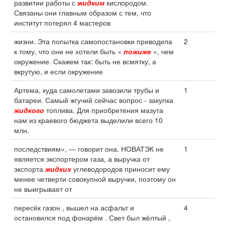
развитии работы с
жидким
кислородом.
Связаны они главным образом с тем, что
институт потерял 4 мастеров
жизни. Эта попытка самопостановки приводила
2
к тому, что они не хотели быть «
пожиже
», чем
окружение. Скажем так: быть не всмятку, а
вкрутую, и если окружение
Артема, куда самолетами завозили трубы и
1
батареи. Самый жгучий сейчас вопрос - закупка
жидкого
топлива. Для приобретения мазута
нам из краевого бюджета выделили всего 10
млн.
последствиям», — говорит она. НОВАТЭК не
1
является экспортером газа, а выручка от
экспорта
жидких
углеводородов приносит ему
менее четверти совокупной выручки, поэтому он
не выигрывает от
пересёк газон , вышел на асфальт и
4
остановился под фонарём . Свет был жёлтый ,