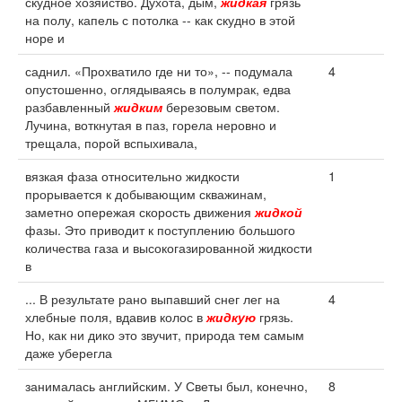
скудное хозяйство. Духота, дым,
жидкая
грязь
на полу, капель с потолка -- как скудно в этой
норе и
саднил. «Прохватило где ни то», -- подумала
4
опустошенно, оглядываясь в полумрак, едва
разбавленный
жидким
березовым светом.
Лучина, воткнутая в паз, горела неровно и
трещала, порой вспыхивала,
вязкая фаза относительно жидкости
1
прорывается к добывающим скважинам,
заметно опережая скорость движения
жидкой
фазы. Это приводит к поступлению большого
количества газа и высокогазированной жидкости
в
... В результате рано выпавший снег лег на
4
хлебные поля, вдавив колос в
жидкую
грязь.
Но, как ни дико это звучит, природа тем самым
даже уберегла
занималась английским. У Светы был, конечно,
8