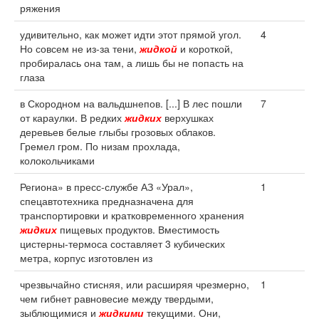
ряжения
удивительно, как может идти этот прямой угол.
4
Но совсем не из-за тени,
жидкой
и короткой,
пробиралась она там, а лишь бы не попасть на
глаза
в Скородном на вальдшнепов. [...] В лес пошли
7
от караулки. В редких
жидких
верхушках
деревьев белые глыбы грозовых облаков.
Гремел гром. По низам прохлада,
колокольчиками
Региона» в пресс-службе АЗ «Урал»,
1
спецавтотехника предназначена для
транспортировки и кратковременного хранения
жидких
пищевых продуктов. Вместимость
цистерны-термоса составляет 3 кубических
метра, корпус изготовлен из
чрезвычайно стисняя, или расширяя чрезмерно,
1
чем гибнет равновесие между твердыми,
зыблющимися и
жидкими
текущими. Они,