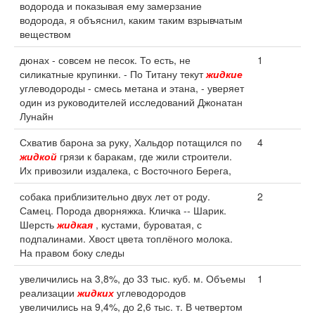
водорода и показывая ему замерзание
водорода, я объяснил, каким таким взрывчатым
веществом
дюнах - совсем не песок. То есть, не
1
силикатные крупинки. - По Титану текут
жидкие
углеводороды - смесь метана и этана, - уверяет
один из руководителей исследований Джонатан
Лунайн
Схватив барона за руку, Хальдор потащился по
4
жидкой
грязи к баракам, где жили строители.
Их привозили издалека, с Восточного Берега,
собака приблизительно двух лет от роду.
2
Самец. Порода дворняжка. Кличка -- Шарик.
Шерсть
жидкая
, кустами, буроватая, с
подпалинами. Хвост цвета топлёного молока.
На правом боку следы
увеличились на 3,8%, до 33 тыс. куб. м. Объемы
1
реализации
жидких
углеводородов
увеличились на 9,4%, до 2,6 тыс. т. В четвертом