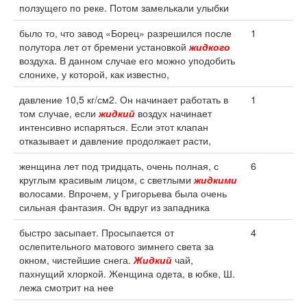
ползущего по реке. Потом замелькали улыбки
было то, что завод «Борец» разрешился после
1
полутора лет от бремени установкой
жидкого
воздуха. В данном случае его можно уподобить
слонихе, у которой, как известно,
давление 10,5 кг/см2. Он начинает работать в
1
том случае, если
жидкий
воздух начинает
интенсивно испаряться. Если этот клапан
отказывает и давление продолжает расти,
женщина лет под тридцать, очень полная, с
6
круглым красивым лицом, с светлыми
жидкими
волосами. Впрочем, у Григорьева была очень
сильная фантазия. Он вдруг из западника
быстро засыпает. Просыпается от
4
ослепительного матового зимнего света за
окном, чистейшие снега.
Жидкий
чай,
пахнущий хлоркой. Женщина одета, в юбке, Ш.
лежа смотрит на нее