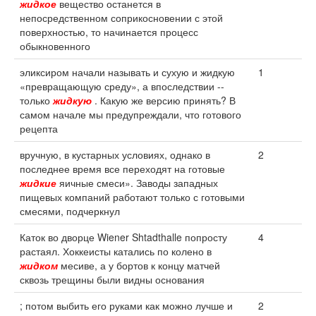
жидкое
вещество останется в
непосредственном соприкосновении с этой
поверхностью, то начинается процесс
обыкновенного
эликсиром начали называть и сухую и жидкую
1
«превращающую среду», а впоследствии --
только
жидкую
. Какую же версию принять? В
самом начале мы предупреждали, что готового
рецепта
вручную, в кустарных условиях, однако в
2
последнее время все переходят на готовые
жидкие
яичные смеси». Заводы западных
пищевых компаний работают только с готовыми
смесями, подчеркнул
Каток во дворце Wiener Shtadthalle попросту
4
растаял. Хоккеисты катались по колено в
жидком
месиве, а у бортов к концу матчей
сквозь трещины были видны основания
; потом выбить его руками как можно лучше и
2