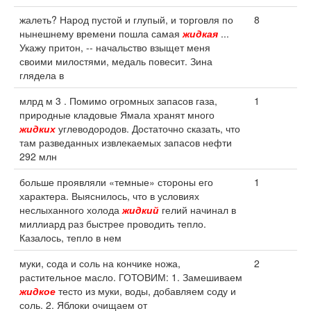
жалеть? Народ пустой и глупый, и торговля по
8
нынешнему времени пошла самая
жидкая
...
Укажу притон, -- начальство взыщет меня
своими милостями, медаль повесит. Зина
глядела в
млрд м 3 . Помимо огромных запасов газа,
1
природные кладовые Ямала хранят много
жидких
углеводородов. Достаточно сказать, что
там разведанных извлекаемых запасов нефти
292 млн
больше проявляли «темные» стороны его
1
характера. Выяснилось, что в условиях
неслыханного холода
жидкий
гелий начинал в
миллиард раз быстрее проводить тепло.
Казалось, тепло в нем
муки, сода и соль на кончике ножа,
2
растительное масло. ГОТОВИМ: 1. Замешиваем
жидкое
тесто из муки, воды, добавляем соду и
соль. 2. Яблоки очищаем от