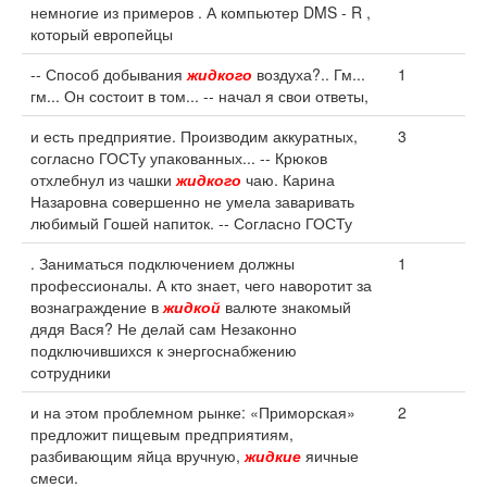
немногие из примеров . А компьютер DMS - R ,
который европейцы
-- Способ добывания
жидкого
воздуха?.. Гм...
1
гм... Он состоит в том... -- начал я свои ответы,
и есть предприятие. Производим аккуратных,
3
согласно ГОСТу упакованных... -- Крюков
отхлебнул из чашки
жидкого
чаю. Карина
Назаровна совершенно не умела заваривать
любимый Гошей напиток. -- Согласно ГОСТу
. Заниматься подключением должны
1
профессионалы. А кто знает, чего наворотит за
вознаграждение в
жидкой
валюте знакомый
дядя Вася? Не делай сам Незаконно
подключившихся к энергоснабжению
сотрудники
и на этом проблемном рынке: «Приморская»
2
предложит пищевым предприятиям,
разбивающим яйца вручную,
жидкие
яичные
смеси.