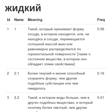
жидкий
Id
Name
Meaning
Freq
1
1
Такой, который принимает форму
0.56
сосуда, в котором находится, или, не
находясь в сосуде, перемещается
сплошной массой вниз или
равномерно распределяется по
горизонтальной поверхности’ [также о
состоянии вещества, в котором оно
обладает этими свойствами]
2
2.1
Более текучий и менее способный
0.16
сохранять форму, чем другие
подобные субстанции или чем
ожидалось
3
2.2
Такой, в котором воды больше, чем в
0.01
других подобных веществах, и который
поэтому более светлый, чем другие