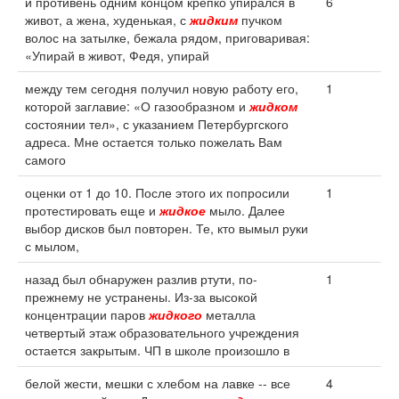
и противень одним концом крепко упирался в
6
живот, а жена, худенькая, с
жидким
пучком
волос на затылке, бежала рядом, приговаривая:
«Упирай в живот, Федя, упирай
между тем сегодня получил новую работу его,
1
которой заглавие: «О газообразном и
жидком
состоянии тел», с указанием Петербургского
адреса. Мне остается только пожелать Вам
самого
оценки от 1 до 10. После этого их попросили
1
протестировать еще и
жидкое
мыло. Далее
выбор дисков был повторен. Те, кто вымыл руки
с мылом,
назад был обнаружен разлив ртути, по-
1
прежнему не устранены. Из-за высокой
концентрации паров
жидкого
металла
четвертый этаж образовательного учреждения
остается закрытым. ЧП в школе произошло в
белой жести, мешки с хлебом на лавке -- все
4