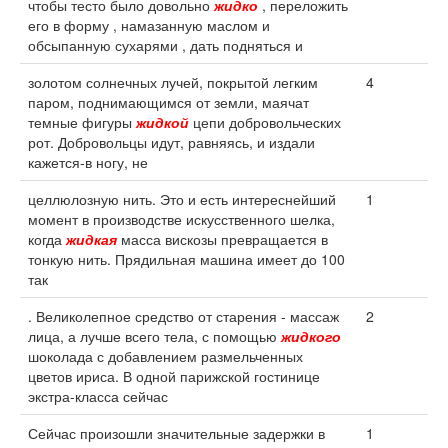
чтобы тесто было довольно
жидко
, переложить
его в форму , намазанную маслом и
обсыпанную сухарями , дать подняться и
золотом солнечных лучей, покрытой легким
4
паром, поднимающимся от земли, маячат
темные фигуры
жидкой
цепи добровольческих
рот. Добровольцы идут, равняясь, и издали
кажется-в ногу, не
целлюлозную нить. Это и есть интереснейший
1
момент в производстве искусственного шелка,
когда
жидкая
масса вискозы превращается в
тонкую нить. Прядильная машина имеет до 100
так
. Великолепное средство от старения - массаж
2
лица, а лучше всего тела, с помощью
жидкого
шоколада с добавлением размельченных
цветов ириса. В одной парижской гостинице
экстра-класса сейчас
Сейчас произошли значительные задержки в
1