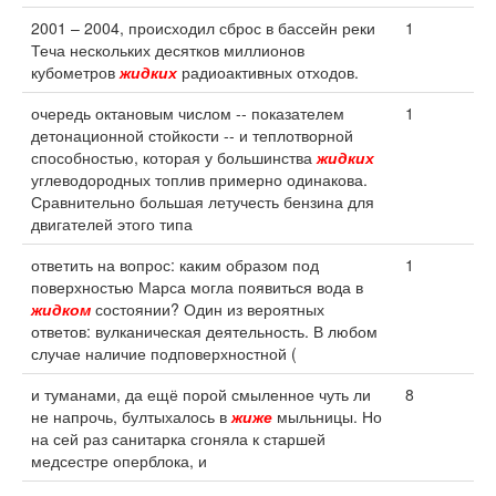
2001 – 2004, происходил сброс в бассейн реки
1
Теча нескольких десятков миллионов
кубометров
жидких
радиоактивных отходов.
очередь октановым числом -- показателем
1
детонационной стойкости -- и теплотворной
способностью, которая у большинства
жидких
углеводородных топлив примерно одинакова.
Сравнительно большая летучесть бензина для
двигателей этого типа
ответить на вопрос: каким образом под
1
поверхностью Марса могла появиться вода в
жидком
состоянии? Один из вероятных
ответов: вулканическая деятельность. В любом
случае наличие подповерхностной (
и туманами, да ещё порой смыленное чуть ли
8
не напрочь, бултыхалось в
жиже
мыльницы. Но
на сей раз санитарка сгоняла к старшей
медсестре оперблока, и