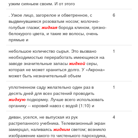
узким сияньем своим. И от этого
. Узкое лицо, загорелое и обветренное, с
6
выдвинувшимся розоватым носом; молочно-
голубые глазки;
жидкая
борода клином, грязно-
белокурого цвета, и такие же волосы, очень
прямые и
небольшое количество сырья. Это вызвано
1
необходимостью переработать имеющиеся на
заводе значительные запасы
жидкой
серы,
которая не может храниться долго. У «Акрона»
может быть незначительный объем
уплотненном саду желательно один раз в
1
десять дней для всех растений проводить
жидкую
подкормку. Лучше всего использовать
органику -- коровий навоз с водой (1:10) и
диван, уселся, не выпуская из рук
4
растрепанного учебника. Телевизионный экран
замерцал, наливаясь
жидким
светом; возникло
изображение какого-то чистенького пароходика,