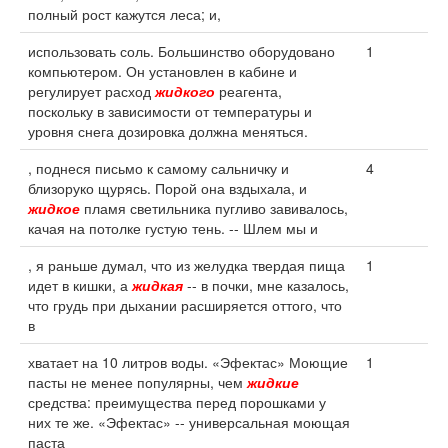
полный рост кажутся леса; и,
использовать соль. Большинство оборудовано
1
компьютером. Он установлен в кабине и
регулирует расход
жидкого
реагента,
поскольку в зависимости от температуры и
уровня снега дозировка должна меняться.
, поднеся письмо к самому сальничку и
4
близоруко щурясь. Порой она вздыхала, и
жидкое
пламя светильника пугливо завивалось,
качая на потолке густую тень. -- Шлем мы и
, я раньше думал, что из желудка твердая пища
1
идет в кишки, а
жидкая
-- в почки, мне казалось,
что грудь при дыхании расширяется оттого, что
в
хватает на 10 литров воды. «Эфектас» Моющие
1
пасты не менее популярны, чем
жидкие
средства: преимущества перед порошками у
них те же. «Эфектас» -- универсальная моющая
паста