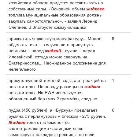
хозяйствам области придется рассчитывать на
собственные силы. «Основной объем
жидкого
топлива муниципальные образования должны
закупать самостоятельно», - заявил Леонид
Слепнев. В Златоусте коммунальщики
прихватить черкесскую мануфактуру... Можно
8
обделать тихо -- в случае чего припугнуть
ножиком -- народ
жидкий
; лучше -- перед
Иловайской; оттуда можно свернуть на
Екатеринослав... Неожиданное осложнение для
нелегального
присутствующей тяжелой воды, а от реакций на
1
поглотителях. По поводу разницы на
жидких
поглотителях. На PWR используется
обогащенный бор (мах 2 грамм/кг), след-но
пудра (450 рублей), а «Буржуа» предлагает
6
румяна с перламутровым блеском - 275 рублей.
Жидкие
тени от «Люмене» со
светоотражающими частицами легко
замаскируют накладные ресницы, но если