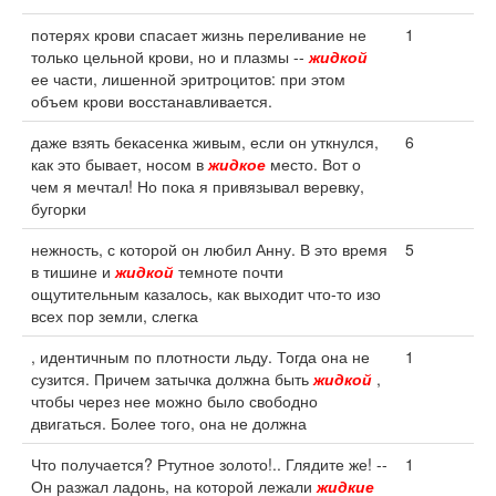
потерях крови спасает жизнь переливание не
1
только цельной крови, но и плазмы --
жидкой
ее части, лишенной эритроцитов: при этом
объем крови восстанавливается.
даже взять бекасенка живым, если он уткнулся,
6
как это бывает, носом в
жидкое
место. Вот о
чем я мечтал! Но пока я привязывал веревку,
бугорки
нежность, с которой он любил Анну. В это время
5
в тишине и
жидкой
темноте почти
ощутительным казалось, как выходит что-то изо
всех пор земли, слегка
, идентичным по плотности льду. Тогда она не
1
сузится. Причем затычка должна быть
жидкой
,
чтобы через нее можно было свободно
двигаться. Более того, она не должна
Что получается? Ртутное золото!.. Глядите же! --
1
Он разжал ладонь, на которой лежали
жидкие