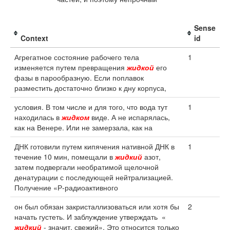
Sense
Context
id
Агрегатное состояние рабочего тела
1
изменяется путем превращения
жидкой
его
фазы в парообразную. Если поплавок
разместить достаточно близко к дну корпуса,
условия. В том числе и для того, что вода тут
1
находилась в
жидком
виде. А не испарялась,
как на Венере. Или не замерзала, как на
ДНК готовили путем кипячения нативной ДНК в
1
течение 10 мин, помещали в
жидкий
азот,
затем подвергали необратимой щелочной
денатурации с последующей нейтрализацией.
Получение «Р-радиоактивного
он был обязан закристаллизоваться или хотя бы
2
начать густеть. И заблуждение утверждать «
жидкий
- значит, свежий». Это относится только