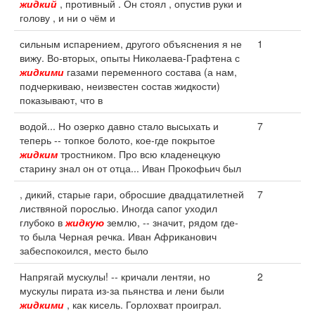
жидкий
, противный . Он стоял , опустив руки и
голову , и ни о чём и
сильным испарением, другого объяснения я не
1
вижу. Во-вторых, опыты Николаева-Графтена с
жидкими
газами переменного состава (а нам,
подчеркиваю, неизвестен состав жидкости)
показывают, что в
водой... Но озерко давно стало высыхать и
7
теперь -- топкое болото, кое-где покрытое
жидким
тростником. Про всю кладенецкую
старину знал он от отца... Иван Прокофьич был
, дикий, старые гари, обросшие двадцатилетней
7
листвяной порослью. Иногда сапог уходил
глубоко в
жидкую
землю, -- значит, рядом где-
то была Черная речка. Иван Африканович
забеспокоился, место было
Напрягай мускулы! -- кричали лентяи, но
2
мускулы пирата из-за пьянства и лени были
жидкими
, как кисель. Горлохват проиграл.