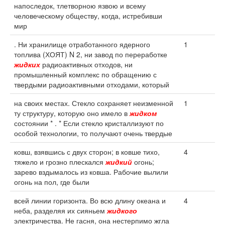
напоследок, тлетворною язвою и всему
человеческому обществу, когда, истребивши
мир
. Ни хранилище отработанного ядерного
1
топлива (ХОЯТ) N 2, ни завод по переработке
жидких
радиоактивных отходов, ни
промышленный комплекс по обращению с
твердыми радиоактивными отходами, который
на своих местах. Стекло сохраняет неизменной
1
ту структуру, которую оно имело в
жидком
состоянии * . * Если стекло кристаллизуют по
особой технологии, то получают очень твердые
ковш, взявшись с двух сторон; в ковше тихо,
4
тяжело и грозно плескался
жидкий
огонь;
зарево вздымалось из ковша. Рабочие вылили
огонь на пол, где были
всей линии горизонта. Во всю длину океана и
4
неба, разделяя их сияньем
жидкого
электричества. Не гасня, она нестерпимо жгла