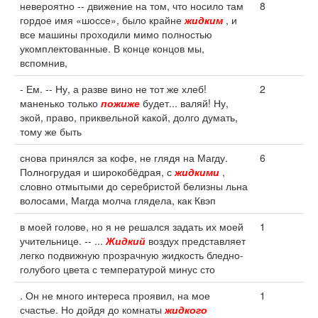
невероятно -- движение на том, что носило там
8
гордое имя «шоссе», было крайне
жидким
, и
все машины проходили мимо полностью
укомплектованные. В конце концов мы,
вспомнив,
- Ем. -- Ну, а разве вино не тот же хлеб!
2
маненько только
пожиже
будет... валяй! Ну,
экой, право, приквельной какой, долго думать,
тому же быть
снова принялся за кофе, не глядя на Магду.
6
Полногрудая и широкобёдрая, с
жидкими
,
словно отмытыми до серебристой белизны льна
волосами, Магда молча глядела, как Квэп
в моей голове, но я не решался задать их моей
1
учительнице. -- ...
Жидкий
воздух представляет
легко подвижную прозрачную жидкость бледно-
голубого цвета с температурой минус сто
. Он не много интереса проявил, на мое
1
счастье. Но дойдя до комнаты
жидкого