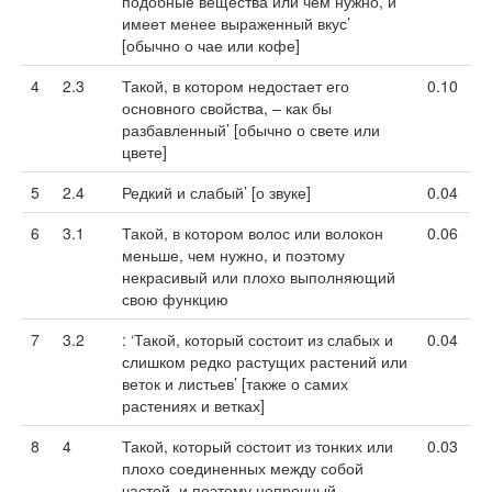
подобные вещества или чем нужно, и
имеет менее выраженный вкус’
[обычно о чае или кофе]
4
2.3
Такой, в котором недостает его
0.10
основного свойства, – как бы
разбавленный’ [обычно о свете или
цвете]
5
2.4
Редкий и слабый’ [о звуке]
0.04
6
3.1
Такой, в котором волос или волокон
0.06
меньше, чем нужно, и поэтому
некрасивый или плохо выполняющий
свою функцию
7
3.2
: ‘Такой, который состоит из слабых и
0.04
слишком редко растущих растений или
веток и листьев’ [также о самих
растениях и ветках]
8
4
Такой, который состоит из тонких или
0.03
плохо соединенных между собой
частей, и поэтому непрочный