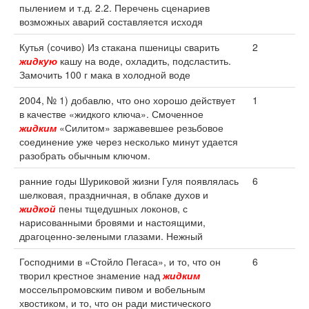
пылением и т.д. 2.2. Перечень сценариев
возможных аварий составляется исходя
Кутья (сочиво) Из стакана пшеницы сварить
2
жидкую
кашу на воде, охладить, подсластить.
Замочить 100 г мака в холодной воде
2004, № 1) добавлю, что оно хорошо действует
1
в качестве «жидкого ключа». Смоченное
жидким
«Силитом» заржавевшее резьбовое
соединение уже через несколько минут удается
разобрать обычным ключом.
ранние годы Шуриковой жизни Гуля появлялась
6
шелковая, праздничная, в облаке духов и
жидкой
пены тщедушных локонов, с
нарисованными бровями и настоящими,
драгоценно-зелеными глазами. Нежный
Господними в «Стойло Пегаса», и то, что он
6
творил крестное знамение над
жидким
моссельпромовским пивом и вобельным
хвостиком, и то, что он ради мистического