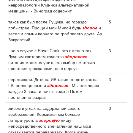
невропатологии Клиники альтернативной
медицины: - Виноград содержит
таков как был после Рущука, но гораздо
5
побыстрее. Прощай мой Милой будь
здоров
и
весел и помни вернаго по гроб твоего друга. Ар.
Закревский
, но в случае с Royal Canin это именно так.
3
Лучшим критерием качества
здорового
питания может служить его выбор не только
простыми гражданами, но в первую
переживали. Дети на ИВ такие же дети как на
3
ГВ, полноценные и
здоровые
. Мы ели через
каждые 2 часа, и ночью тоже :) Потом
постепенно разрыв
живем в углах на содержании своего
3
воображения. Кормимся мы больше
литературой, а
здоровую
пищу
непосредственного впечатления наш мозг
отказывается переваривать. Когда жизнь