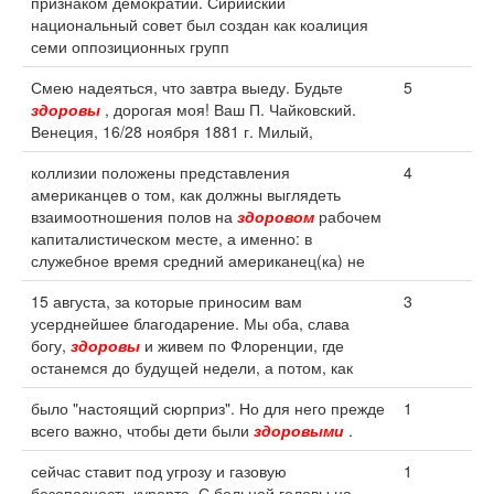
признаком демократии. Сирийский
национальный совет был создан как коалиция
семи оппозиционных групп
Смею надеяться, что завтра выеду. Будьте
5
здоровы
, дорогая моя! Ваш П. Чайковский.
Венеция, 16/28 ноября 1881 г. Милый,
коллизии положены представления
4
американцев о том, как должны выглядеть
взаимоотношения полов на
здоровом
рабочем
капиталистическом месте, а именно: в
служебное время средний американец(ка) не
15 августа, за которые приносим вам
3
усерднейшее благодарение. Мы оба, слава
богу,
здоровы
и живем по Флоренции, где
останемся до будущей недели, а потом, как
было "настоящий сюрприз". Но для него прежде
1
всего важно, чтобы дети были
здоровыми
.
сейчас ставит под угрозу и газовую
1
безопасность курорта. С больной головы на