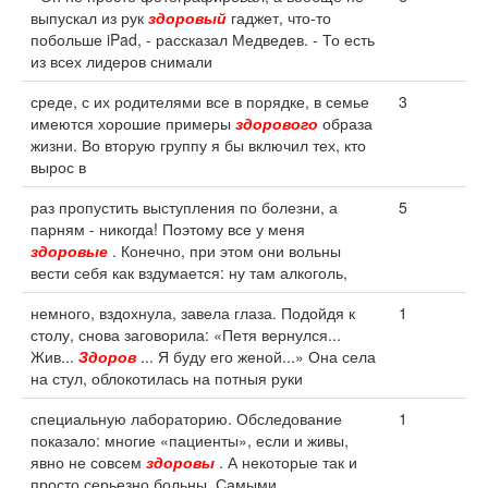
выпускал из рук
здоровый
гаджет, что-то
побольше iPad, - рассказал Медведев. - То есть
из всех лидеров снимали
среде, с их родителями все в порядке, в семье
3
имеются хорошие примеры
здорового
образа
жизни. Во вторую группу я бы включил тех, кто
вырос в
раз пропустить выступления по болезни, а
5
парням - никогда! Поэтому все у меня
здоровые
. Конечно, при этом они вольны
вести себя как вздумается: ну там алкоголь,
немного, вздохнула, завела глаза. Подойдя к
1
столу, снова заговорила: «Петя вернулся...
Жив...
Здоров
... Я буду его женой...» Она села
на стул, облокотилась на потныя руки
специальную лабораторию. Обследование
1
показало: многие «пациенты», если и живы,
явно не совсем
здоровы
. А некоторые так и
просто серьезно больны. Самыми