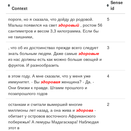
Sense
Context
id
пороге, но я сказала, что дойду до родовой.
5
Малыш появился на свет
здоровый
, ростом 56
сантиметров и весом 3,3 килограмма. Если бы
не гаишники,
, что об их достоинствах прежде всего следует
3
знать больным людям. Даже самые
здоровые
из нас должны есть как можно больше овощей и
фруктов. И разнообразить
в этом году. А мне сказали, что у меня уже
4
иммунитет. - Вы
здоровая
женщина? - Да. -
Они близки к правде. Штамм прошлого и
позапрошлого годов
останкам и считали вымершей многие
2
миллионы лет назад, а она жива и
здорова
-
обитает у островов восточного Африканского
побережья! А лемуры Мадагаскара! Наблюдая
этот в