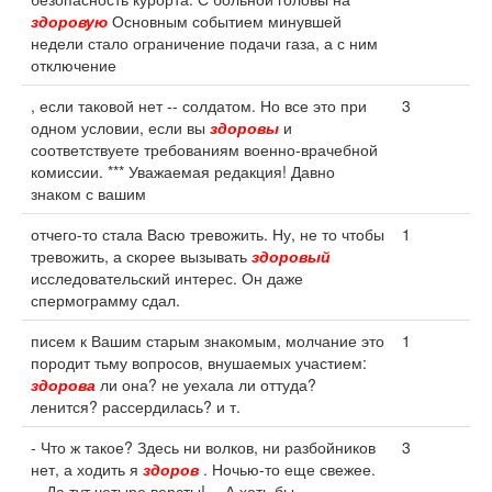
здоровую
Основным событием минувшей
недели стало ограничение подачи газа, а с ним
отключение
, если таковой нет -- солдатом. Но все это при
3
одном условии, если вы
здоровы
и
соответствуете требованиям военно-врачебной
комиссии. *** Уважаемая редакция! Давно
знаком с вашим
отчего-то стала Васю тревожить. Ну, не то чтобы
1
тревожить, а скорее вызывать
здоровый
исследовательский интерес. Он даже
спермограмму сдал.
писем к Вашим старым знакомым, молчание это
1
породит тьму вопросов, внушаемых участием:
здорова
ли она? не уехала ли оттуда?
ленится? рассердилась? и т.
- Что ж такое? Здесь ни волков, ни разбойников
3
нет, а ходить я
здоров
. Ночью-то еще свежее.
-- Да тут четыре версты! -- А хоть бы