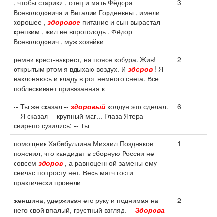
, чтобы старики , отец и мать Фёдора
3
Всеволодовича и Виталии Гордеевны , имели
хорошее ,
здоровое
питание и сын вырастал
крепким , жил не впроголодь . Фёдор
Всеволодович , муж хозяйки
ремни крест-накрест, на поясе кобура. Жив!
2
открытым ртом я вдыхаю воздух. И
здоров
! Я
наклоняюсь и кладу в рот немного снега. Все
поблескивает привязанная к
-- Ты же сказал --
здоровый
колдун это сделал.
6
-- Я сказал -- крупный маг... Глаза Ятера
свирепо сузились: -- Ты
помощник Хабибуллина Михаил Поздняков
1
пояснил, что кандидат в сборную России не
совсем
здоров
, а равноценной замены ему
сейчас попросту нет. Весь матч гости
практически провели
женщина, удерживая его руку и поднимая на
2
него свой впалый, грустный взгляд. --
Здорова