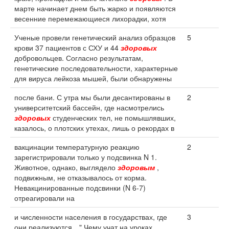
марте начинает днем быть жарко и появляются
весенние перемежающиеся лихорадки, хотя
Ученые провели генетический анализ образцов
5
крови 37 пациентов с СХУ и 44
здоровых
добровольцев. Согласно результатам,
генетические последовательности, характерные
для вируса лейкоза мышей, были обнаружены
после бани. С утра мы были десантированы в
2
университетский бассейн, где насмотрелись
здоровых
студенческих тел, не помышлявших,
казалось, о плотских утехах, лишь о рекордах в
вакцинации температурную реакцию
2
зарегистрировали только у подсвинка N 1.
Животное, однако, выглядело
здоровым
,
подвижным, не отказывалось от корма.
Невакцинированные подсвинки (N 6-7)
отреагировали на
и численности населения в государствах, где
3
они реализуются…" Чему учат на уроках