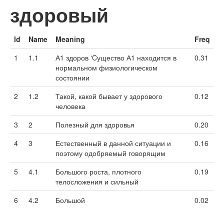
здоровый
Id
Name
Meaning
Freq
1
1.1
А1 здоров ‘Cущество А1 находится в
0.31
нормальном физиологическом
состоянии
2
1.2
Такой, какой бывает у здорового
0.12
человека
3
2
Полезный для здоровья
0.20
4
3
Естественный в данной ситуации и
0.16
поэтому одобряемый говорящим
5
4.1
Большого роста, плотного
0.19
телосложения и сильный
6
4.2
Большой
0.02