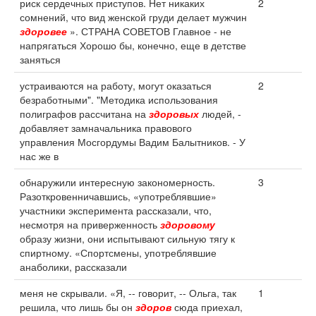
риск сердечных приступов. Нет никаких
2
сомнений, что вид женской груди делает мужчин
здоровее
». СТРАНА СОВЕТОВ Главное - не
напрягаться Хорошо бы, конечно, еще в детстве
заняться
устраиваются на работу, могут оказаться
2
безработными". "Методика использования
полиграфов рассчитана на
здоровых
людей, -
добавляет замначальника правового
управления Мосгордумы Вадим Балытников. - У
нас же в
обнаружили интересную закономерность.
3
Разоткровенничавшись, «употреблявшие»
участники эксперимента рассказали, что,
несмотря на приверженность
здоровому
образу жизни, они испытывают сильную тягу к
спиртному. «Спортсмены, употреблявшие
анаболики, рассказали
меня не скрывали. «Я, -- говорит, -- Ольга, так
1
решила, что лишь бы он
здоров
сюда приехал,