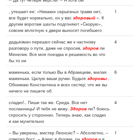
, утешает ее: «Никаких серьезных травм нет,
1
все будет нормально, он у вас
здоровый
». К
другим воротам шахты подгоняют «Cкорую»,
совсем вплотную к двери выносят погибшего
дадьязмач перешел сейчас же к частному
4
разговору о пути, даже не спросив,
здоров
ли
Менелик. Вся моя поездка и решимость во что
бы то ни
маменька, если только Вы в Абрамцеве, милая
6
маменька. Цалую ваши ручки. Будьте
здоровы
.
Обнимаю Константина и всех сестер; что же вы
ничего не пишете об
сладко!.. Пиши так же. Среда. Все нет
4
посланницы! И тебя не вижу.
Здоров
ли? боюсь
спросить у сторонних. Теперь знаю, как сладко
и как мучительно
– Вы уверены, мистер Леонсис? – Абсолютно, –
1
ответил босс. – Алекс в форме, он
здоров
и в