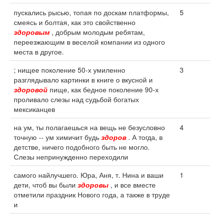
пускались рысью, топая по доскам платформы,
5
смеясь и болтая, как это свойственно
здоровым
, добрым молодым ребятам,
переезжающим в веселой компании из одного
места в другое.
; нищее поколение 50-х умиленно
3
разглядывало картинки в книге о вкусной и
здоровой
пище, как бедное поколение 90-х
проливало слезы над судьбой богатых
мексиканцев
на ум, ты полагаешься на вещь не безусловно
4
точную -- ум химичит будь
здоров
. А тогда, в
детстве, ничего подобного быть не могло.
Слезы непринужденно переходили
самого найлучшего. Юра, Аня, т. Нина и ваши
1
дети, чтоб вы были
здоровы
, и все вместе
отметили праздник Нового года, а также в труде
и