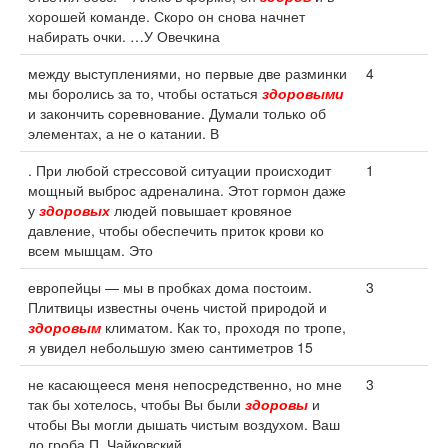
хорошей команде. Скоро он снова начнет
набирать очки. …У Овечкина
между выступлениями, но первые две разминки
4
мы боролись за то, чтобы остаться
здоровыми
и закончить соревнование. Думали только об
элементах, а не о катании. В
. При любой стрессовой ситуации происходит
1
мощный выброс адреналина. Этот гормон даже
у
здоровых
людей повышает кровяное
давление, чтобы обеспечить приток крови ко
всем мышцам. Это
европейцы — мы в пробках дома постоим.
3
Плитвицы известны очень чистой природой и
здоровым
климатом. Как то, проходя по тропе,
я увидел небольшую змею сантиметров 15
не касающееся меня непосредственно, но мне
3
так бы хотелось, чтобы Вы были
здоровы
и
чтобы Вы могли дышать чистым воздухом. Ваш
до гроба П. Чайковский.