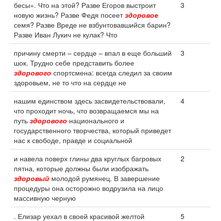
бесы». Что на этой? Разве Егоров выстроит
3
новую жизнь? Разве Федя посеет
здоровое
семя? Разве Вреде не взбунтовавшийся барин?
Разве Иван Лукич не кулак? Что
причину смерти – сердце – впал в еще больший
3
шок. Трудно себе представить более
здорового
спортсмена: всегда следил за своим
здоровьем, не то что на сердце не
нашим единством здесь засвидетельствовали,
4
что проходит ночь, что возвращаемся мы на
путь
здорового
национального и
государственного творчества, который приведет
нас к свободе, правде и социальной
и навела поверх глины два круглых багровых
2
пятна, которые должны были изображать
здоровый
молодой румянец. В завершение
процедуры она осторожно водрузила на лицо
массивную черную
. Елизар уехал в своей красивой желтой
5