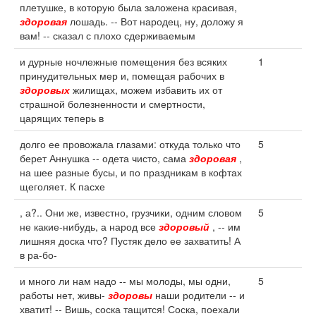
плетушке, в которую была заложена красивая,
здоровая
лошадь. -- Вот народец, ну, доложу я
вам! -- сказал с плохо сдерживаемым
и дурные ночлежные помещения без всяких
1
принудительных мер и, помещая рабочих в
здоровых
жилищах, можем избавить их от
страшной болезненности и смертности,
царящих теперь в
долго ее провожала глазами: откуда только что
5
берет Аннушка -- одета чисто, сама
здоровая
,
на шее разные бусы, и по праздникам в кофтах
щеголяет. К пасхе
, а?.. Они же, известно, грузчики, одним словом
5
не какие-нибудь, а народ все
здоровый
, -- им
лишняя доска что? Пустяк дело ее захватить! А
в ра-бо-
и много ли нам надо -- мы молоды, мы одни,
5
работы нет, живы-
здоровы
наши родители -- и
хватит! -- Вишь, соска тащится! Соска, поехали