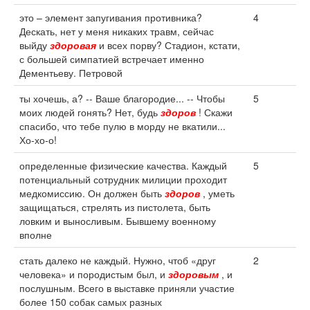
это – элемент запугивания противника?
4
Дескать, нет у меня никаких травм, сейчас
выйду
здоровая
и всех порву? Стадион, кстати,
с большей симпатией встречает именно
Дементьеву. Петровой
ты хочешь, а? -- Ваше благородие... -- Чтобы
5
моих людей гонять? Нет, будь
здоров
! Скажи
спасибо, что тебе пулю в морду не вкатили...
Хо-хо-о!
определенные физические качества. Каждый
5
потенциальный сотрудник милиции проходит
медкомиссию. Он должен быть
здоров
, уметь
защищаться, стрелять из пистолета, быть
ловким и выносливым. Бывшему военному
вполне
стать далеко не каждый. Нужно, чтоб «друг
2
человека» и породистым был, и
здоровым
, и
послушным. Всего в выставке приняли участие
более 150 собак самых разных