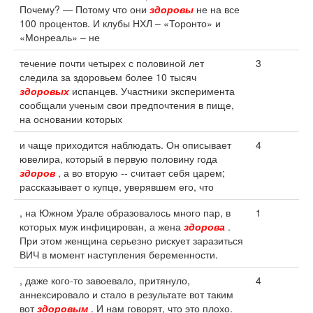
Почему? — Потому что они
здоровы
не на все
100 процентов. И клубы НХЛ – «Торонто» и
«Монреаль» – не
течение почти четырех с половиной лет
3
следила за здоровьем более 10 тысяч
здоровых
испанцев. Участники эксперимента
сообщали ученым свои предпочтения в пище,
на основании которых
и чаще приходится наблюдать. Он описывает
4
ювелира, который в первую половину года
здоров
, а во вторую -- считает себя царем;
рассказывает о купце, уверявшем его, что
, на Южном Урале образовалось много пар, в
1
которых муж инфицирован, а жена
здорова
.
При этом женщина серьезно рискует заразиться
ВИЧ в момент наступления беременности.
, даже кого-то завоевало, притянуло,
4
аннексировало и стало в результате вот таким
вот
здоровым
. И нам говорят, что это плохо.