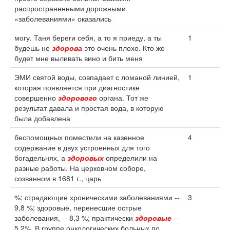
распространенными дорожными
«заболеваниями» оказались
могу. Таня береги себя, а то я приеду, а ты
1
будешь не
здорова
это очень плохо. Кто же
будет мне выливать вино и бить меня
ЭМИ святой воды, совпадает с ломаной линией,
1
которая появляется при диагностике
совершенно
здорового
органа. Тот же
результат давала и простая вода, в которую
была добавлена
беспомощных поместили на казенное
4
содержание в двух устроенных для того
богадельнях, а
здоровых
определили на
разные работы. На церковном соборе,
созванном в 1681 г., царь
%; страдающие хроническими заболеваниями --
3
9,8 %; здоровые, перенесшие острые
заболевания, -- 8,3 %; практически
здоровые
--
5,2%. В группе онкологических больных по