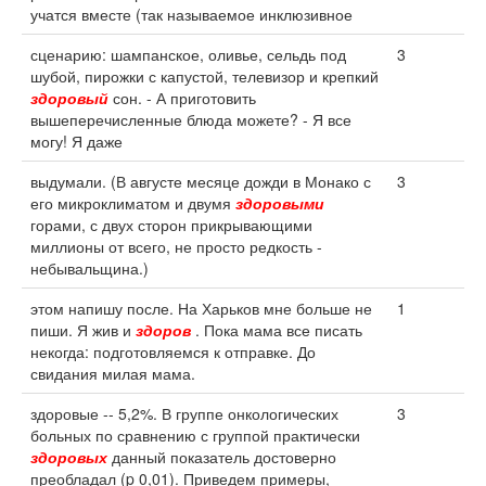
учатся вместе (так называемое инклюзивное
сценарию: шампанское, оливье, сельдь под
3
шубой, пирожки с капустой, телевизор и крепкий
здоровый
сон. - А приготовить
вышеперечисленные блюда можете? - Я все
могу! Я даже
выдумали. (В августе месяце дожди в Монако с
3
его микроклиматом и двумя
здоровыми
горами, с двух сторон прикрывающими
миллионы от всего, не просто редкость -
небывальщина.)
этом напишу после. На Харьков мне больше не
1
пиши. Я жив и
здоров
. Пока мама все писать
некогда: подготовляемся к отправке. До
свидания милая мама.
здоровые -- 5,2%. В группе онкологических
3
больных по сравнению с группой практически
здоровых
данный показатель достоверно
преобладал (p 0,01). Приведем примеры,