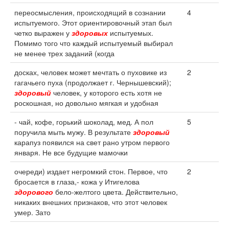
переосмысления, происходящий в сознании
4
испытуемого. Этот ориентировочный этап был
четко выражен у
здоровых
испытуемых.
Помимо того что каждый испытуемый выбирал
не менее трех заданий (когда
досках, человек может мечтать о пуховике из
2
гагачьего пуха (продолжает г. Чернышевский);
здоровый
человек, у которого есть хотя не
роскошная, но довольно мягкая и удобная
- чай, кофе, горький шоколад, мед. А пол
5
поручила мыть мужу. В результате
здоровый
карапуз появился на свет рано утром первого
января. Не все будущие мамочки
очереди) издает негромкий стон. Первое, что
2
бросается в глаза,- кожа у Итигелова
здорового
бело-желтого цвета. Действительно,
никаких внешних признаков, что этот человек
умер. Зато