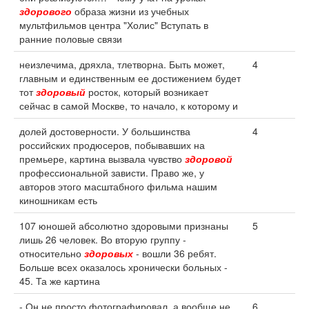
здорового
образа жизни из учебных
мультфильмов центра "Холис" Вступать в
ранние половые связи
неизлечима, дряхла, тлетворна. Быть может,
4
главным и единственным ее достижением будет
тот
здоровый
росток, который возникает
сейчас в самой Москве, то начало, к которому и
долей достоверности. У большинства
4
российских продюсеров, побывавших на
премьере, картина вызвала чувство
здоровой
профессиональной зависти. Право же, у
авторов этого масштабного фильма нашим
киношникам есть
107 юношей абсолютно здоровыми признаны
5
лишь 26 человек. Во вторую группу -
относительно
здоровых
- вошли 36 ребят.
Больше всех оказалось хронически больных -
45. Та же картина
- Он не просто фотографировал, а вообще не
6