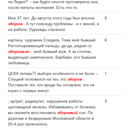
ли Лидия? -- как будто нехотя проговорила она,
после минуты молчания. Есть что-то
Мне 37 лет. До августа этого года был вполне
5
здоров
. А тут повсюду проблемы - и с женой, и
на работе. Однажды случился
картину, художник Следков. Тоже мой бывший.
6
Растопыривающий пальцы, да-да, рядом со
здоровым
-- мой бывший муж. А за столом,
выдающая шампанское, Барбара, его бывшая
любовница.
ЦСКА теперь?) выбора особенного и не было –
1
Слуцкий положился на тех, кто
здоров
.
Поставили тех, кто вроде бы посвежее, кто не
играл с первых минут
, артрит, радикулит, нарушение работы
3
щитовидной железы. Избавившись от болезни,
вы сможете восстановить
здоровый
сон. По
дорогам и бездорожью Московской области в
25-й раз промчалось