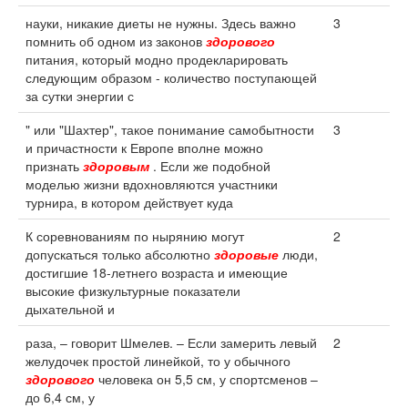
науки, никакие диеты не нужны. Здесь важно
3
помнить об одном из законов
здорового
питания, который модно продекларировать
следующим образом - количество поступающей
за сутки энергии с
" или "Шахтер", такое понимание самобытности
3
и причастности к Европе вполне можно
признать
здоровым
. Если же подобной
моделью жизни вдохновляются участники
турнира, в котором действует куда
К соревнованиям по нырянию могут
2
допускаться только абсолютно
здоровые
люди,
достигшие 18-летнего возраста и имеющие
высокие физкультурные показатели
дыхательной и
раза, – говорит Шмелев. – Если замерить левый
2
желудочек простой линейкой, то у обычного
здорового
человека он 5,5 см, у спортсменов –
до 6,4 см, у