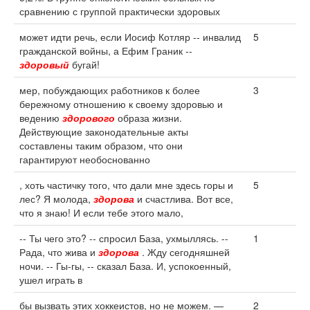
сравнению с группой практически здоровых
может идти речь, если Иосиф Котляр -- инвалид
5
гражданской войны, а Ефим Граник --
здоровый
бугай!
мер, побуждающих работников к более
3
бережному отношению к своему здоровью и
ведению
здорового
образа жизни.
Действующие законодательные акты
составлены таким образом, что они
гарантируют необоснованно
, хоть частичку того, что дали мне здесь горы и
5
лес? Я молода,
здорова
и счастлива. Вот все,
что я знаю! И если тебе этого мало,
-- Ты чего это? -- спросил База, ухмыллясь. --
1
Рада, что жива и
здорова
. Жду сегодняшней
ночи. -- Гы-гы, -- сказал База. И, успокоенный,
ушел играть в
бы вызвать этих хоккеистов, но не можем. —
2