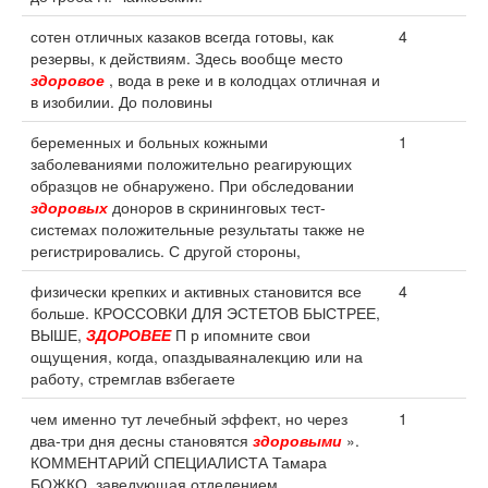
сотен отличных казаков всегда готовы, как
4
резервы, к действиям. Здесь вообще место
здоровое
, вода в реке и в колодцах отличная и
в изобилии. До половины
беременных и больных кожными
1
заболеваниями положительно реагирующих
образцов не обнаружено. При обследовании
здоровых
доноров в скрининговых тест-
системах положительные результаты также не
регистрировались. С другой стороны,
физически крепких и активных становится все
4
больше. КРОССОВКИ ДЛЯ ЭСТЕТОВ БЫСТРЕЕ,
ВЫШЕ,
ЗДОРОВЕЕ
П р ипомните свои
ощущения, когда, опаздываяналекцию или на
работу, стремглав взбегаете
чем именно тут лечебный эффект, но через
1
два-три дня десны становятся
здоровыми
».
КОММЕНТАРИЙ СПЕЦИАЛИСТА Тамара
БОЖКО, заведующая отделением