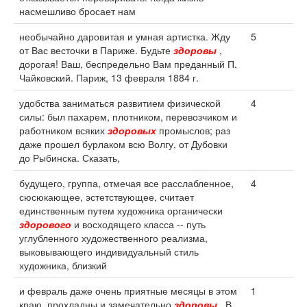
насмешливо бросает нам
необычайно даровитая и умная артистка. Жду
5
от Вас весточки в Париже. Будьте
здоровы
,
дорогая! Ваш, беспредельно Вам преданный П.
Чайковский. Париж, 13 февраля 1884 г.
удобства заниматься развитием физической
4
силы: был пахарем, плотником, перевозчиком и
работником всяких
здоровых
промыслов; раз
даже прошел бурлаком всю Волгу, от Дубовки
до Рыбинска. Сказать,
будущего, группа, отмечая все расслабленное,
4
сюсюкающее, эстетствующее, считает
единственным путем художника органически
здорового
и восходящего класса -- путь
углубленного художественного реализма,
выковывающего индивидуальный стиль
художника, близкий
и февраль даже очень приятные месяцы в этом
1
краю, прохладны и замечательно
здоровы
. В