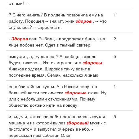
с нами! --
? С чего начать? В полдень позвонила ему на
1
работу. Подошел -- значит, жив-
здоров
. -- Что
случилось? -- спросила я.
-
Здоров
ваш Рыбкин, - продолжает Анна, - на
2
лице побоев нет. Одет в темный свитер.
выпустит, а, журналист? А вообще, тяжело
5
будет, тяжело… Из тех игроков, что
здоровы
,
Анюков подсдал, Широков тачку возит в
последнее время, Семак, насколько я знаю,
ее в ближайшие кусты. А в России живут по
1
большей части психически
здоровые
люди. Ну
или с небольшими отклонениями. Почему
общество должно идти на поводу
и видели, как возле ребят остановилась крутая
5
машина и из которой вылез
здоровый
мужик с
пистолетом и выпустил очередь в небо, -
пересказал нам события Олег