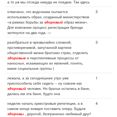
а то уж мы отсюда никуда не поедем. Так здесь
отмечено, что водочники пытаются
3
использовать образ, созданный министерством
«в рамках борьбы за
здоровый
образ жизни».
Для компании процесс регистрации бренда
затянулся на два года. —
разобраться в чрезвычайно сложной,
3
противоречивой, запутанной картине
общественной жизни братских стран, отделить
здоровые
и перспективные процессы от
наносных, искажающих их явлений, понять,
какие социальные группы (
лежала, а за сегодняшнее утро уже
1
приспособила себя сидеть -- ну совсем как
здоровый
человек. Но братья остались в бане,
далась им эта баня, будто она
неделю начать оркестровые репетиции, а в
4
самом конце января поставить оперу. Будьте
здоровы
, дорогой, безгранично любимый друг!