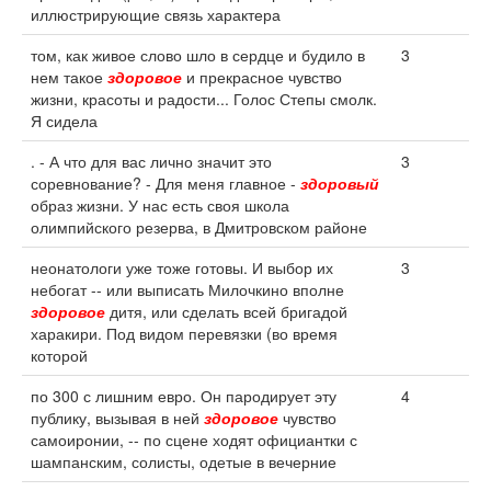
иллюстрирующие связь характера
том, как живое слово шло в сердце и будило в
3
нем такое
здоровое
и прекрасное чувство
жизни, красоты и радости... Голос Степы смолк.
Я сидела
. - А что для вас лично значит это
3
соревнование? - Для меня главное -
здоровый
образ жизни. У нас есть своя школа
олимпийского резерва, в Дмитровском районе
неонатологи уже тоже готовы. И выбор их
3
небогат -- или выписать Милочкино вполне
здоровое
дитя, или сделать всей бригадой
харакири. Под видом перевязки (во время
которой
по 300 с лишним евро. Он пародирует эту
4
публику, вызывая в ней
здоровое
чувство
самоиронии, -- по сцене ходят официантки с
шампанским, солисты, одетые в вечерние