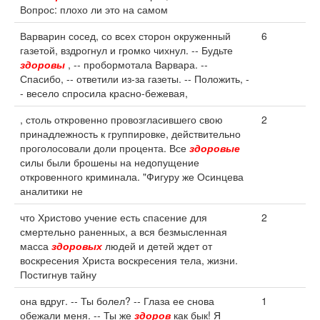
Вопрос: плохо ли это на самом
Варварин сосед, со всех сторон окруженный
6
газетой, вздрогнул и громко чихнул. -- Будьте
здоровы
, -- пробормотала Варвара. --
Спасибо, -- ответили из-за газеты. -- Положить, -
- весело спросила красно-бежевая,
, столь откровенно провозгласившего свою
2
принадлежность к группировке, действительно
проголосовали доли процента. Все
здоровые
силы были брошены на недопущение
откровенного криминала. "Фигуру же Осинцева
аналитики не
что Христово учение есть спасение для
2
смертельно раненных, а вся безмысленная
масса
здоровых
людей и детей ждет от
воскресения Христа воскресения тела, жизни.
Постигнув тайну
она вдруг. -- Ты болел? -- Глаза ее снова
1
обежали меня. -- Ты же
здоров
как бык! Я