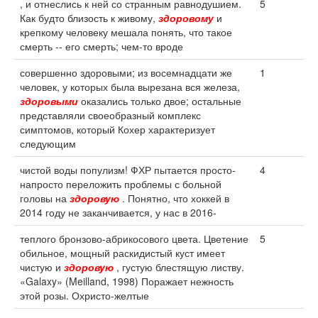
, и отнеслись к ней со странным равнодушием.
5
Как будто близость к живому,
здоровому
и
крепкому человеку мешала понять, что такое
смерть -- его смерть; чем-то вроде
совершенно здоровыми; из восемнадцати же
1
человек, у которых была вырезана вся железа,
здоровыми
оказались только двое; остальные
представляли своеобразный комплекс
симптомов, который Кохер характеризует
следующим
чистой воды популизм! ФХР пытается просто-
4
напросто переложить проблемы с больной
головы на
здоровую
. Понятно, что хоккей в
2014 году не заканчивается, у нас в 2016-
теплого бронзово-абрикосового цвета. Цветение
5
обильное, мощный раскидистый куст имеет
чистую и
здоровую
, густую блестящую листву.
«Galaxy» (Meilland, 1998) Поражает нежность
этой розы. Охристо-желтые