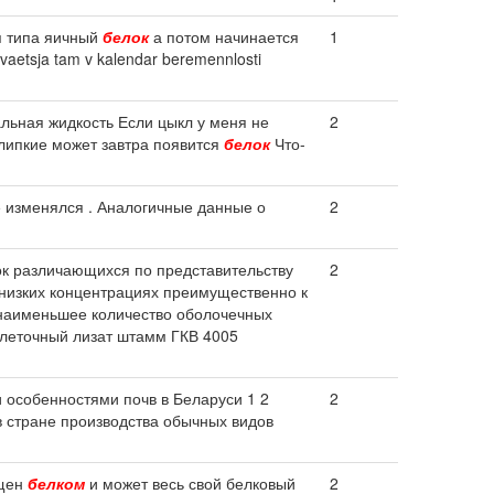
ся типа яичный
белок
а потом начинается
1
yvaetsja tam v kalendar beremennlosti
альная жидкость Если цыкл у меня не
2
 липкие может завтра появится
белок
Что-
е изменялся . Аналогичные данные о
2
ок различающихся по представительству
2
 низких концентрациях преимущественно к
наименьшее количество оболочечных
клеточный лизат штамм ГКВ 4005
 особенностями почв в Беларуси 1 2
2
 стране производства обычных видов
ыщен
белком
и может весь свой белковый
2