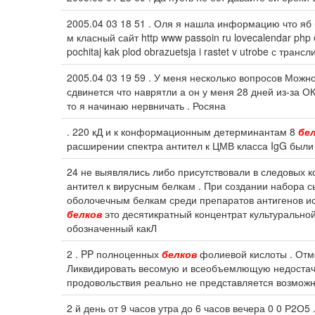
2005.04 03 18 51 . Оля я нашла информацию что яб 
м класный сайт http www passoin ru lovecalendar php es
pochitaj kak plod obrazuetsja i rastet v utrobe с транс
2005.04 03 19 59 . У меня несколько вопросов Можн
сдвинется что наврятли а он у меня 28 дней из-за О
то я начинаю нервничать . Росяна
. 220 кД и к конформационным детерминантам 8
бе
расширении спектра антител к ЦМВ класса IgG были
24 не выявлялись либо присутствовали в следовых 
антител к вирусным белкам . При создании набора 
оболочечным белкам среди препаратов антигенов и
белков
это десятикратный концентрат культурально
обозначенный какЛ
2 . PP полноценных
белков
фолиевой кислоты . Отме
Ликвидировать весомую и всеобъемлющую недостачу
продовольствия реально не представляется возмож
2 й день от 9 часов утра до 6 часов вечера 0 0 Р2О