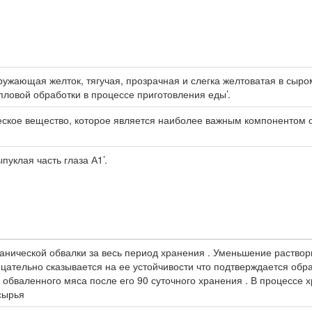
кружающая желток, тягучая, прозрачная и слегка желтоватая в сыр
епловой обработки в процессе приготовления еды’.
еское вещество, которое является наиболее важным компонентом 
пуклая часть глаза А1’.
еханической обвалки за весь период хранения . Уменьшение раст
ицательно сказывается на ее устойчивости что подтверждается об
 обваленного мяса после его 90 суточного хранения . В процесс
сырья