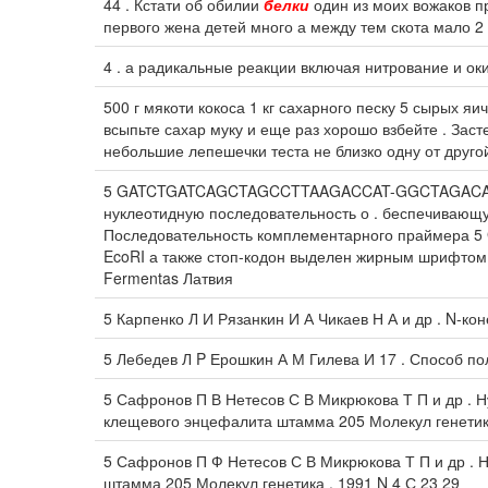
44 . Кстати об обилии
белки
один из моих вожаков п
первого жена детей много а между тем скота мало 2 
4 . а радикальные реакции включая нитрование и о
500 г мякоти кокоса 1 кг сахарного песку 5 сырых я
всыпьте сахар муку и еще раз хорошо взбейте . За
небольшие лепешечки теста не близко одну от друго
5 GATCTGATCAGCTAGCCTTAAGACCAT-GGCTAGACAAGGTA
нуклеотидную последовательность о . беспечиваю
Последовательность комплементарного праймера 
EcoRI а также стоп-кодон выделен жирным шрифтом
Fermentas Латвия
5 Карпенко Л И Рязанкин И А Чикаев Н А и др . N-ко
5 Лебедев Л P Ерошкин А М Гилева И 17 . Способ п
5 Сафронов П В Нетесов С В Микрюкова Т П и др . 
клещевого энцефалита штамма 205 Молекул генетик
5 Сафронов П Ф Нетесов С В Микрюкова Т П и др . 
штамма 205 Молекул генетика . 1991 N 4 С 23 29