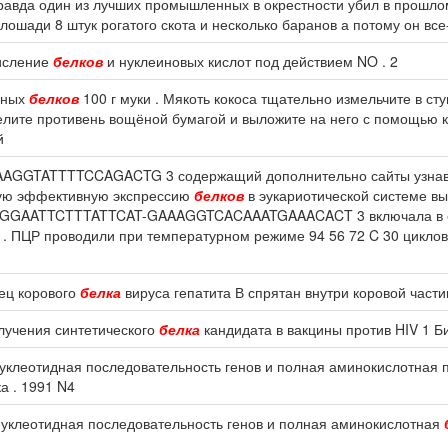
равда один из лучших промышленных в окрестности убил в прошлом 
лошади 8 штук рогатого скота и несколько баранов а потому он все
кисление
белков
и нуклеиновых кислот под действием NO . 2
ичных
белков
100 г муки . Мякоть кокоса тщательно измельчите в ст
стелите противень вощёной бумагой и выложите на него с помощью
й
TTTTCCAGACTG 3 содержащий дополнительно сайты узнавания 
щую эффективную экспрессию
белков
в эукариотической системе 
5 GGAATTCTTTATTCAT-GAAAGGTCACAAATGAAACACT 3 включала в себ
 . ПЦР проводили при температурном режиме 94 56 72 C 30 цикло
нец корового
белка
вируса гепатита В спрятан внутри коровой части
олучения синтетического
белка
кандидата в вакцины против HIV 1 Би
Нуклеотидная последовательность генов и полная аминокислотная
а . 1991 N4
Нуклеотидная последовательность генов и полная аминокислотная