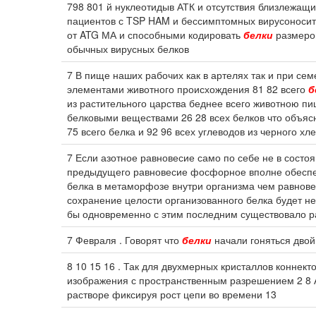
798 801 й нуклеотидыв АТК и отсутствия близлежащи
пациентов с TSP HAM и бессимптомных вирусоносит
от ATG МА и способными кодировать
белки
размером
обычных вирусных белков
7 В пище наших рабочих как в артелях так и при с
элементами животного происхождения 81 82 всего
б
из растительного царства беднее всего животною п
белковыми веществами 26 28 всех белков что объясн
75 всего белка и 92 96 всех углеводов из черного хл
7 Если азотное равновесие само по себе не в состо
предыдущего равновесие фосфорное вполне обеспечи
белка в метаморфозе внутри организма чем равнове
сохранение целости организованного белка будет не
бы одновременно с этим последним существовало р
7 Февраля . Говорят что
белки
начали гоняться двой
8 10 15 16 . Так для двухмерных кристаллов коннек
изображения с пространственным разрешением 2 8 А
растворе фиксируя рост цепи во времени 13