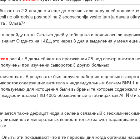
бывает за 2 3 дня до о и еще до месячных за пару дней появляет
li ne otkroetsja posmotri na 2 soobschenija vyshe tam ja davala otkr
лита . Ольга74
о я перейду на ты Сколько дней у тебя цыкл и появилась ли цирвик
К значит О где-то на 14ДЦ это через 3 дня а выделения у меня ещё
лков
рис 4 г В дальнейшем на протяжении 28 нед спектр антител н
 получены при изучении сывороток 3 других больных
количествах . В результате был получен набор истощенных сыворот
сывороток содержащих антитела к индивидуальным белкам ВИЧ 1 в
спользуемых для истощения были выбраны те которые содержали 
й жидкости штамм ГКВ 4005 обозначенный в таблицах как АГ N 6 и 
чается также дефицит йода и селена связанный с геохимическими
 витаминов и минеральных веществ только за счет наращивания в
ным
5 . Опыты эти показывают что в те периоды дня когда организм нас