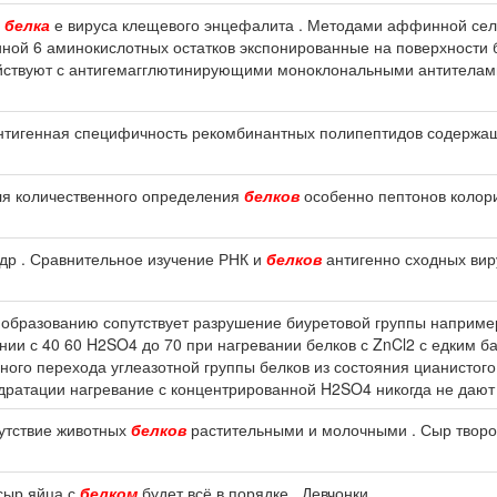
ы
белка
е вируса клещевого энцефалита . Методами аффинной сел
ой 6 аминокислотных остатков экспонированные на поверхности ба
ствуют с антигемагглютинирующими моноклональными антителами
. Антигенная специфичность рекомбинантных полипептидов содерж
ля количественного определения
белков
особенно пептонов колори
др . Сравнительное изучение РНК и
белков
антигенно сходных вир
 образованию сопутствует разрушение биуретовой группы например
ии с 40 60 H2SO4 до 70 при нагревании белков с ZnCl2 с едким бар
ного перехода углеазотной группы белков из состояния цианистого
дратации нагревание с концентрированной H2SO4 никогда не дают
сутствие животных
белков
растительными и молочными . Сыр творог
 сыр яйца с
белком
будет всё в порядке . Девчонки