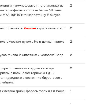
екции и иммуноферментного анализа из
2
ктериофагов в составе белка pill были
 МКА 10Н10 к гликопротеину Е вируса
ащих фрагменты
белков
вируса гепатита Е
2
метрическим путем . Но я должен прямо
2
усов гриппа А животных и человека Вопр
2
 при сплавлении с едким кали при
2
итом в папиновом горшке и т д . 2
 ангидридного в состояние биуретовое .
 лейцина
 сметана грибы фасоль горох и т п Ваша
1
1