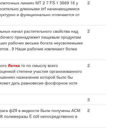
клеточных линиях МТ 2 7 FS 1 3669 16 у
2
носительно длинными orf начинающимися
труктурно и функционально отличаются от
ьных начал растительного свойства над
2
рабочего принадлежит пищевым продуктам
аших рабочих весьма богата неусвояемыми
ктов . 9 Наши рабочие извлекают более
ного
белка
то по смыслу всего
2
оценкой степени участия организованного
ношениях назначение которой было бы
я может дать равновесие фосфорное хотя
3
ага ф29 в жидкости были получены АСМ
2
К полимеразы E coli непосредственно в