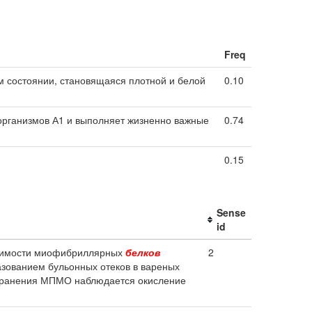
Freq
ом состоянии, становящаяся плотной и белой
0.10
организмов А1 и выполняет жизненно важные
0.74
0.15
Sense
id
воримости миофибриллярных
белков
2
разованием бульонных отеков в вареных
е хранения МПМО наблюдается окисление