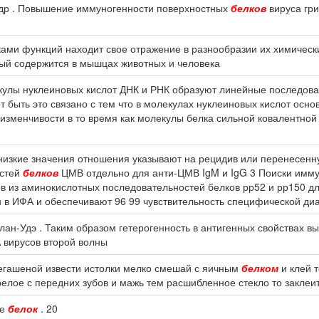
и др . Повышение иммуногенности поверхностных
белков
вируса гри
ми функций находит свое отражение в разнообразии их химически
рый содержится в мышцах животных и человека
кулы нуклеиновых кислот ДНК и РНК образуют линейные последова
т быть это связано с тем что в молекулах нуклеиновых кислот осн
 изменчивости в то время как молекулы белка сильной ковалентно
 низкие значения отношения указывают на рецидив или перенесенн
астей
белков
ЦМВ отдельно для анти-ЦМВ IgM и IgG 3 Поиски имм
в из аминокислотных последовательностей белков рр52 и рр150 дл
 в ИФА и обеспечивают 96 99 чувствительность специфической ди
ан-Удэ . Таким образом гетерогенность в антигенных свойствах в
А вирусов второй волны
негашеной извести истолки мелко смешай с яичным
белком
и клей т
орелое с передних зубов и мажь тем расшибленное стекло то заклеи
че
белок
. 20