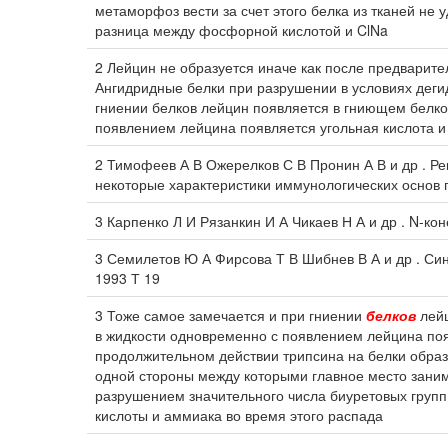
метаморфоз вести за счет этого белка из тканей н
разница между фосфорной кислотой и ClNa
2 Лейцин не образуется иначе как после предварит
Ангидридные белки при разрушении в условиях деги
гниении белков лейцин появляется в гниющем белков
появлением лейцина появляется угольная кислота и
2 Тимофеев А В Ожерелков С В Пронин А В и др . 
некоторые характеристики иммунологических основ п
3 Карпенко Л И Рязанкин И А Чикаев Н А и др . N-ко
3 Семилетов Ю А Фирсова Т В Шибнев В А и др . Син
1993 Т 19
3 Тоже самое замечается и при гниении
белков
лейц
в жидкости одновременно с появлением лейцина поя
продолжительном действии трипсина на белки образ
одной стороны между которыми главное место заним
разрушением значительного числа биуретовых групп
кислоты и аммиака во время этого распада