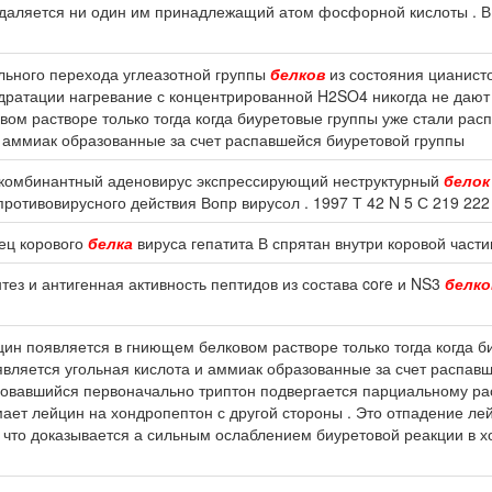
е удаляется ни один им принадлежащий атом фосфорной кислоты . В
ельного перехода углеазотной группы
белков
из состояния цианисто
дратации нагревание с концентрированной H2SO4 никогда не дают 
ом растворе только тогда когда биуретовые группы уже стали рас
 аммиак образованные за счет распавшейся биуретовой группы
Рекомбинантный аденовирус экспрессирующий неструктурный
белок
ротивовирусного действия Вопр вирусол . 1997 Т 42 N 5 С 219 222
нец корового
белка
вируса гепатита В спрятан внутри коровой части
тез и антигенная активность пептидов из состава core и NS3
белко
ин появляется в гниющем белковом растворе только тогда когда б
вляется угольная кислота и аммиак образованные за счет распавш
овавшийся первоначально триптон подвергается парциальному рас
ает лейцин на хондропептон с другой стороны . Это отпадение ле
 что доказывается а сильным ослаблением биуретовой реакции в х