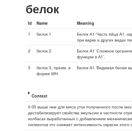
белок
Id
Name
Meaning
1
белок 1
Белок А1 ‘Часть яйца А1, о
при варке и других видах т
2
белок 2
Белок А1 ‘Сложное органич
функции в А1’.
3
белок 3, преим. в
Белок А1 ‘Видимая белая вы
форме МН.
Context
0 05 выше чем для мяса уток полученного после м
дестабилизирует свойства эмульсии в частности отр
колбасах выработанных с добавлением механически
пигментов что снижает интенсивность окраски этого 