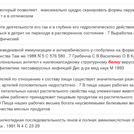
е который позволяет . максимально щедро сканировать формы окр
т е в оптическом
те деятельности его так и в глубине его гидролитического действи
ся в детрит не переходя в растворенное состояние . 7 Выработка
ифический
е ежедневной иммунизации и антирабического у-глобулина на фор
тва Там же 1988 N 5 С 576 580 . 7 Грибенча С В Василенко О В
клональных антител к нуклеокапсидному структурному
белку
вируса
филактики лиссавирусных инфекций Дис д-ра мед наук М 1993
телей по отношению к составу пищи существует значительная ра
 артелей положительно недостаточно . 7 В пище наших рабочих ка
питательных начал растительного свойства над элементами живот
пайке рабочего принадлежит пищевым продуктам из растительного
 8 Пища наших рабочих весьма богата неусвояемыми белковыми вещ
ичества мясных продуктов
Нуклеотидная последовательность генов и полная аминокислотная 
 . 1991 N 4 С 23 29