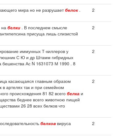
ужающего мира но не разрушает
белок
.
2
я на
белки
. В последнем смысле
2
 антипепсина присуща лишь слизистой
мирование иммунных Т-киллеров у
2
 Клюшник С Ю и др Штамм гибридных
 бешенства Ас N 1631073 М 1990 . 8
зница касающаяся главным образом
2
к в артелях так и при семейном
ного происхождения 81 82 всего
белка
и
 царства беднее всего животною пищей
ествами 26 28 всех белков что
последовательность
белков
вируса
2