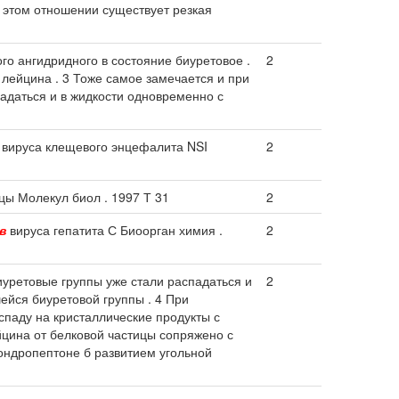
 этом отношении существует резкая
го ангидридного в состояние биуретовое .
2
лейцина . 3 Тоже самое замечается и при
падаться и в жидкости одновременно с
вируса клещевого энцефалита NSI
2
цы Молекул биол . 1997 Т 31
2
в
вируса гепатита С Биоорган химия .
2
иуретовые группы уже стали распадаться и
2
ейся биуретовой группы . 4 При
паду на кристаллические продукты с
йцина от белковой частицы сопряжено с
ондропептоне б развитием угольной