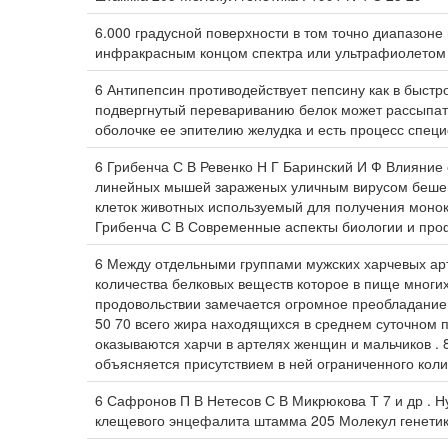
6.000 градусной поверхности в том точно диапазон
инфракрасным концом спектра или ультрафиолетом 
6 Антипепсин противодействует пепсину как в быстро
подвергнутый перевариванию белок может рассыпать
оболочке ее эпителию желудка и есть процесс спец
6 Грибенча С В Ревенко Н Г Баринский И Ф Влияни
линейных мышей зараженых уличным вирусом бешенс
клеток животных используемый для получения моно
Грибенча С В Современные аспекты биологии и про
6 Между отдельными группами мужских харчевых ар
количества белковых веществ которое в пище многих
продовольствии замечается огромное преобладание 
50 70 всего жира находящихся в среднем суточном 
оказываются харчи в артелях женщин и мальчиков .
объясняется присутствием в ней ограниченного кол
6 Сафронов П В Нетесов С В Микрюкова Т 7 и др . 
клещевого энцефалита штамма 205 Молекул генетика