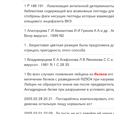
1 P 188 191 . Локализация антигенной детерминант
библиотеки содержащей все возможные пептиды длин
отобраны фаги несущие пептиды которые взаимодей
клещевого энцефалита ВКЭ
1 Алаторцева Г И Амиантова И И Гринев А А и др 
Вопр вирусол . 1999 N2
1 . Биуретовая цветная реакция была предложена д
отрицать пригодность этого способа
1 Владимирцева Е А Агафонова Л В Ямникова С С и 
вирусол . 1981 N 1 С 28 35
1 Во всех случаях появления лейцина из
белков
его
кипячении белков с разведенной H2SO4 при нагреван
Лейцин не образуется иначе как после предваритель
Ангидридные белки при разрушении в условиях деги
2005.02 28 20 21 . Постарайтесь компенсировать от
девочка остальную пищу нормально ест
2005.03 01 23 09 . Да пусть не ест давайте ей орехи