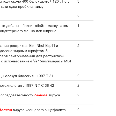
году около 400 белок другой 120 . Но у
3
-таки едва пробился зиму
2
упке добавьте белки взбейте массу затем
1
 кондитерского мешка или шприца
рестриктаз Bell-Nhel-BspTI и
2
выделено жирным шрифтом 8
я сайт узнавания для рестриктазы
в с использованием Vеnt-полимеразы МВТ
цы олекул биология . 1997 Т 31
2
отехнология . 1997 N 7 С 38 42
2
 последовательность
белков
вируса
2
белков
вируса клещевого энцефалита
2