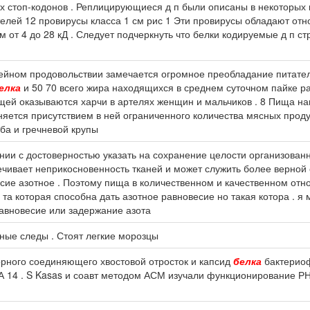
х стоп-кодонов . Реплицирующиеся д п были описаны в некоторых 
елей 12 провирусы класса 1 см рис 1 Эти провирусы обладают от
 от 4 до 28 кД . Следует подчеркнуть что белки кодируемые д п с
емейном продовольствии замечается огромное преобладание питател
елка
и 50 70 всего жира находящихся в среднем суточном пайке 
ищей оказываются харчи в артелях женщин и мальчиков . 8 Пища н
яется присутствием в ней ограниченного количества мясных проду
еба и гречневой крупы
янии с достоверностью указать на сохранение целости организован
вает неприкосновенность тканей и может служить более верной 
сие азотное . Поэтому пища в количественном и качественном от
 та которая способна дать азотное равновесие но такая котора . 
авновесие или задержание азота
ные следы . Стоят легкие морозцы
торного соединяющего хвостовой отросток и капсид
белка
бактериоф
 14 . S Kasas и соавт методом АСМ изучали функционирование РН