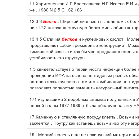
11 Харитоненков И Г Ярославцева Н Г Исаева Е И 
же . 1986 N 2 5 С 162 166
12.3 3
Белки
. Широкий диапазон выполняемых белка
рис 12.2 показана структура белка миоглобина кото
13.4 5 Отличия
белков
и нуклеиновых кислот . Моле
представляют собой трехмерные конструкции . Може
химической связью и как бы уже предрасположены к
устойчивость его структуры
1 5 свидетельствует о первичности инфекции более
проведении ИФА на основе пептидов из разных обл
авторов к заключению о том что комбинации пептидо
позволяют полностью заменить натуральный антиген
171 изучившими 2 подобных штамма полученных в Ул
первой волны 1977 1989 гг была обнаружена . и у Н
17 Каменную и стеклянную посуду клеить . Возьми 
заклеятся . Поутру как встанешь возьми изо рту наг
19 . Мелкий тюлень еще не покинувший матери ина