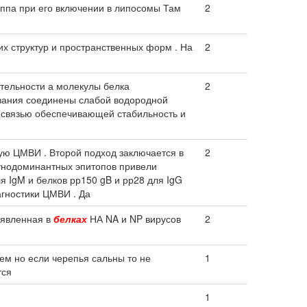
ппа при его включении в липосомы Там
2
х структур и пространственных форм . На
2
тельности а молекулы белка
2
ования соединены слабой водородной
й связью обеспечивающей стабильность и
ую ЦМВИ . Второй подход заключается в
2
унодоминантных эпитопов привели
я IgM и белков рр150 gB и рр28 для IgG
агностики ЦМВИ . Да
ыявленная в
белках
НА NA и NP вирусов
2
ем но если черепья сальны то не
1
тся
1