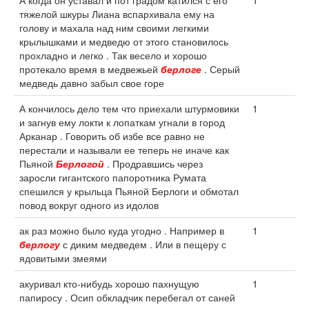
А когда он уставал и пот градом катился с его
1
тяжелой шкуры Лиана вспархивала ему на
голову и махала над ним своими легкими
крылышками и медведю от этого становилось
прохладно и легко . Так весело и хорошо
протекало время в медвежьей
берлоге
. Серый
медведь давно забыл свое горе
А кончилось дело тем что приехали штурмовики
1
и загнув ему локти к лопаткам угнали в город
Арканар . Говорить об избе все равно не
перестали и называли ее теперь не иначе как
Пьяной
Берлогой
. Продравшись через
заросли гигантского папоротника Румата
спешился у крыльца Пьяной Берлоги и обмотал
повод вокруг одного из идолов
ак раз можно было куда угодно . Например в
1
берлогу
с диким медведем . Или в пещеру с
ядовитыми змеями
акуривал кто-нибудь хорошо пахнущую
1
папиросу . Осип обкладчик перебегал от саней