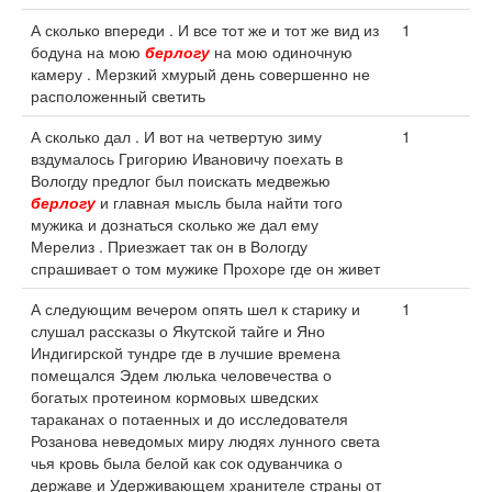
А сколько впереди . И все тот же и тот же вид из
1
бодуна на мою
берлогу
на мою одиночную
камеру . Мерзкий хмурый день совершенно не
расположенный светить
А сколько дал . И вот на четвертую зиму
1
вздумалось Григорию Ивановичу поехать в
Вологду предлог был поискать медвежью
берлогу
и главная мысль была найти того
мужика и дознаться сколько же дал ему
Мерелиз . Приезжает так он в Вологду
спрашивает о том мужике Прохоре где он живет
А следующим вечером опять шел к старику и
1
слушал рассказы о Якутской тайге и Яно
Индигирской тундре где в лучшие времена
помещался Эдем люлька человечества о
богатых протеином кормовых шведских
тараканах о потаенных и до исследователя
Розанова неведомых миру людях лунного света
чья кровь была белой как сок одуванчика о
державе и Удерживающем хранителе страны от