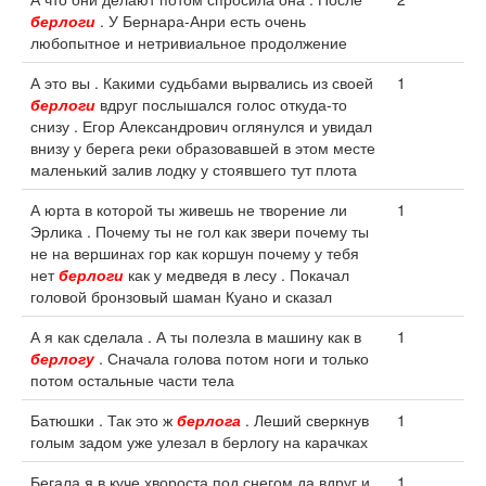
берлоги
. У Бернара-Анри есть очень
любопытное и нетривиальное продолжение
А это вы . Какими судьбами вырвались из своей
1
берлоги
вдруг послышался голос откуда-то
снизу . Егор Александрович оглянулся и увидал
внизу у берега реки образовавшей в этом месте
маленький залив лодку у стоявшего тут плота
А юрта в которой ты живешь не творение ли
1
Эрлика . Почему ты не гол как звери почему ты
не на вершинах гор как коршун почему у тебя
нет
берлоги
как у медведя в лесу . Покачал
головой бронзовый шаман Куано и сказал
А я как сделала . А ты полезла в машину как в
1
берлогу
. Сначала голова потом ноги и только
потом остальные части тела
Батюшки . Так это ж
берлога
. Леший сверкнув
1
голым задом уже улезал в берлогу на карачках
Бегала я в куче хвороста под снегом да вдруг и
1