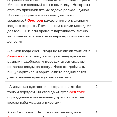
Минюсте и зеленый свет в политику . Новоросы
открыто признали что их задача раскол Единой
России программа-минимум увести из
медвежьей
берлоги
каждого пятого максимум
каждого второго . Помня о том какими методами
деятели ЕР гнали процент партийности можно
не сомневаться массовой перевербовки они не
допустят
А зимой когда снег . Люди не медведи таиться в
1
берлогах
всю зиму не могут и вынуждены по
разным надобностям передвигаться снаружи
оставляя следы на снегу . Надо же добывать
пищу жарить ее и варить отчего поднимается
дым в зимнее время ух как заметный
. А иные так одеваются прекрасно и любят
2
тонкий порядочный стол да живут в
берлоге
оправдываясь пословицей дурного тона . не
красна изба углами а пирогами
А как без снега . Нет пока снег не пойдет в
1