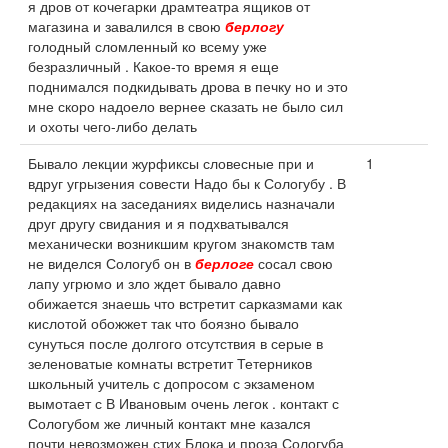
я дров от кочегарки драмтеатра ящиков от
магазина и завалился в свою
берлогу
голодный сломленный ко всему уже
безразличный . Какое-то время я еще
поднимался подкидывать дрова в печку но и это
мне скоро надоело вернее сказать не было сил
и охоты чего-либо делать
Бывало лекции журфиксы словесные при и
1
вдруг угрызения совести Надо бы к Сологубу . В
редакциях на заседаниях виделись назначали
друг другу свидания и я подхватывался
механически возникшим кругом знакомств там
не виделся Сологуб он в
берлоге
сосал свою
лапу угрюмо и зло ждет бывало давно
обижается знаешь что встретит сарказмами как
кислотой обожжет так что боязно бывало
сунуться после долгого отсутствия в серые в
зеленоватые комнаты встретит Тетерников
школьный учитель с допросом с экзаменом
вымотает с В Ивановым очень легок . контакт с
Сологубом же личный контакт мне казался
почти невозможен стих Блока и проза Сологуба