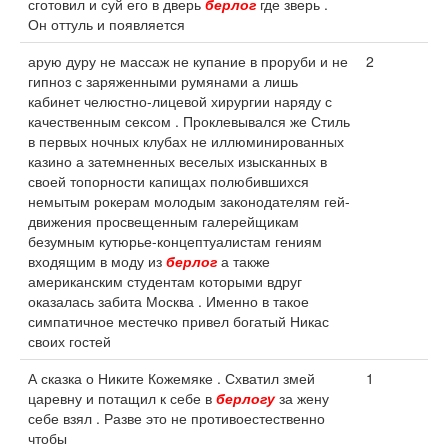
сготовил и суй его в дверь
берлог
где зверь .
Он оттуль и появляется
арую дуру не массаж не купание в проруби и не
2
гипноз с заряженными румянами а лишь
кабинет челюстно-лицевой хирургии наряду с
качественным сексом . Проклевывался же Стиль
в первых ночных клубах не иллюминированных
казино а затемненных веселых изысканных в
своей топорности капищах полюбившихся
немытым рокерам молодым законодателям гей-
движения просвещенным галерейщикам
безумным кутюрье-концептуалистам гениям
входящим в моду из
берлог
а также
американским студентам которыми вдруг
оказалась забита Москва . Именно в такое
симпатичное местечко привел богатый Никас
своих гостей
А сказка о Никите Кожемяке . Схватил змей
1
царевну и потащил к себе в
берлогу
за жену
себе взял . Разве это не противоестественно
чтобы