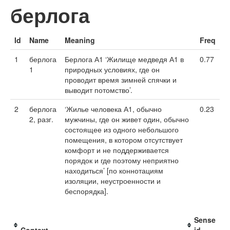
берлога
Id
Name
Meaning
Freq
1
берлога
Берлога А1 ‘Жилище медведя А1 в
0.77
1
природных условиях, где он
проводит время зимней спячки и
выводит потомство’.
2
берлога
‘Жилье человека А1, обычно
0.23
2, разг.
мужчины, где он живет один, обычно
состоящее из одного небольшого
помещения, в котором отсутствует
комфорт и не поддерживается
порядок и где поэтому неприятно
находиться’ [по коннотациям
изоляции, неустроенности и
беспорядка].
Sense