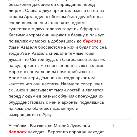
беззакония дающем ей оправдание перед
лицом . Слова о двух архонтах тьмы и света из
страны Арка один с обликом быка другой орла
соединяясь же они становятся одним
существом о двух головах зовут их Африра и
Кастимон утром они ныряют в бездну и плывут
по великому морю а добравшись до
берлоги
Узы и Азазеля бросаются на них и будят ото сна
тогда Уза и Азазель спешат в темные горы
думая что Святой будь он благословен зовет их
на суд архонты же вновь переплывают великое
море и с наступлением ночи прибывают к
Нааме матери демонов но когда архонтам
кажется что они настигли Нааму та совершает
ск . ачок в шестьдесят тысяч локтей и является
перед людьми в разных обличиях понуждая их
блудодействовать с ней а архонты поднявшись
на крыльях облетают вселенную и
возвращаются в Арку
А собаки . Вы сказали Матвей Лукич они
1
берлогу
находят . Берлог по порошке находят