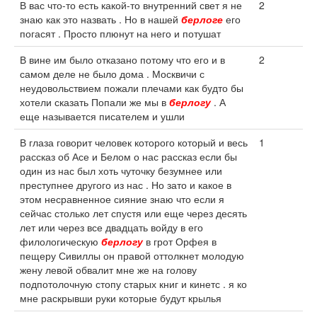
В вас что-то есть какой-то внутренний свет я не
2
знаю как это назвать . Но в нашей
берлоге
его
погасят . Просто плюнут на него и потушат
В вине им было отказано потому что его и в
2
самом деле не было дома . Москвичи с
неудовольствием пожали плечами как будто бы
хотели сказать Попали же мы в
берлогу
. А
еще называется писателем и ушли
В глаза говорит человек которого который и весь
1
рассказ об Асе и Белом о нас рассказ если бы
один из нас был хоть чуточку безумнее или
преступнее другого из нас . Но зато и какое в
этом несравненное сияние знаю что если я
сейчас столько лет спустя или еще через десять
лет или через все двадцать войду в его
филологическую
берлогу
в грот Орфея в
пещеру Сивиллы он правой оттолкнет молодую
жену левой обвалит мне же на голову
подпотолочную стопу старых книг и кинетс . я ко
мне раскрывши руки которые будут крылья