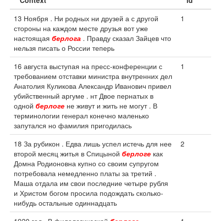
Context
id
13 Ноября . Ни родных ни друзей а с другой
1
стороны на каждом месте друзья вот уже
настоящая
берлога
. Правду сказал Зайцев что
нельзя писать о России теперь
16 августа выступая на пресс-конференции с
1
требованием отставки министра внутренних дел
Анатолия Куликова Александр Иванович привел
убийственный аргуме . нт Двое пернатых в
одной
берлоге
не живут и жить не могут . В
терминологии генерал конечно маленько
запутался но фамилия пригодилась
18 За рубикон . Едва лишь успел истечь для нее
2
второй месяц житья в Спицыной
берлоге
как
Домна Родионовна купно со своим супругом
потребовала немедленно платы за третий .
Маша отдала им свои последние четыре рубля
и Христом богом просила подождать сколько-
нибудь остальные одиннадцать