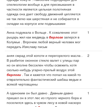
спелеологии вообще а для пресмыкания в
частности является цельная полотняная
одежда она дает свободу движений цепляется
не так легко как шерстяная и не собирается в
складки на корпусе или подмышками
Анна подумала о Вольце . К сожалению этот
1
рыцарь жил как медведь в
берлоге
заперся в
Колумье . Впрочем любой верный человек мог
передать Изяславу письм
аняя смрад этой копоти и перегорелого масла .
2
В разбитое оконное стекло валит с улицы пар
но он вполне бессилен чтобы освежить хотя
сколько-нибудь угарно-прелый воздух этой
берлоги
. Так и кажется что попал на какой-то
отвратительно фантастический шабаш ведьм и
всякой чертовщины
А одиноким он был давно . Давным-давно
1
пришел он в этот лес из глухого черного бора и
поселился здесь в чужом лесу в новой наскоро