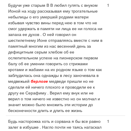
Будучи уже старым В В любил гулять с внуком
1
Ионой на ходу рассказывая ему трогательные
небылицы о его умершей родами матери
избывая чувство вины перед нею в том что не
смог удержать в памяти ни лица ее ни голоса ни
запаха ее духов . О ней говорил он
шестилетнему Ионе отправляясь вместе с ним в
памятный многим из нас весенний день за
дефицитным серым хлебом об ее
ослепительном успехе на пионерском первом
балу об ее умении говорить со стрижами
кротами и жабами на их родном языке о том как
заблудилась она однажды в лесу заночевала в
медвежьей
берлоге
медведи пришли но не
сделали ей ничего плохого и проводили ее к
другу ее Серафиму . Верил ему внук или не
верил о том ничего не известно но он молчал и
значит можно было множить эти истории до
бесконечности длить и длить ее жизнь
Будь насторожка хоть и сорвана я бы все равно
1
залег в избушке . Нагло почти не таясь натаскал