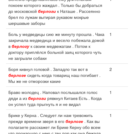
покоем которого жаждал . Только бы добраться
до московской
берлоги
к Наташе . Рассеянно
брел по лужам вытирая рукавом мокрые
шершавые заборы
Боль у медведицы сию же минуту прошла . Чака
1
закричала медведица и весело побежала домой
в
берлогу
к своим медвежатам . Потом к
доктору приплёлся больной заяц которого чуть
не загрызли собаки
Боря кивнул головой . Западло так вот в
2
берлоге
сидеть когда товарищ наш погибает .
Мы же не отморозки какие
Браво молодец . Наповал послышался голос
1
дяди а из
берлоги
рявкнул Китаев Есть . Когда
он успел туда прыгнуть я и не видал
Брике у Керна . Следует ли нам тревожить
1
прежде времени зверя в его
берлоге
. Как вы
полагаете расскажет ли Брике Керну обо всем
что произошло с нею с тех пор как она бежала