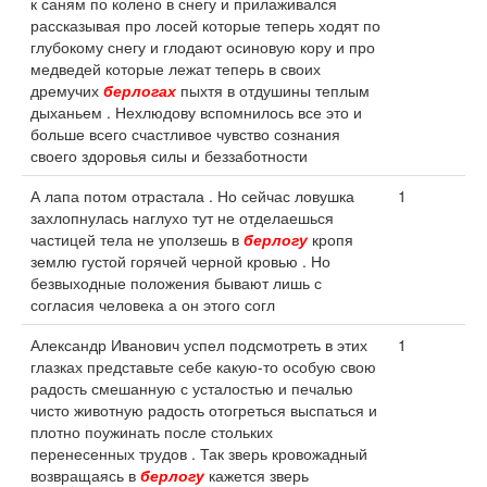
к саням по колено в снегу и прилаживался
рассказывая про лосей которые теперь ходят по
глубокому снегу и глодают осиновую кору и про
медведей которые лежат теперь в своих
дремучих
берлогах
пыхтя в отдушины теплым
дыханьем . Нехлюдову вспомнилось все это и
больше всего счастливое чувство сознания
своего здоровья силы и беззаботности
А лапа потом отрастала . Но сейчас ловушка
1
захлопнулась наглухо тут не отделаешься
частицей тела не уползешь в
берлогу
кропя
землю густой горячей черной кровью . Но
безвыходные положения бывают лишь с
согласия человека а он этого согл
Александр Иванович успел подсмотреть в этих
1
глазках представьте себе какую-то особую свою
радость смешанную с усталостью и печалью
чисто животную радость отогреться выспаться и
плотно поужинать после стольких
перенесенных трудов . Так зверь кровожадный
возвращаясь в
берлогу
кажется зверь