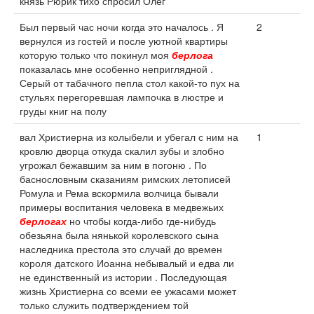
князь Рюрик тихо спросил Олег
Был первый час ночи когда это началось . Я
2
вернулся из гостей и после уютной квартиры
которую только что покинул моя
берлога
показалась мне особенно неприглядной .
Серый от табачного пепла стол какой-то пух на
стульях перегоревшая лампочка в люстре и
груды книг на полу
вал Христиерна из колыбели и убегал с ним на
1
кровлю дворца откуда скалил зубы и злобно
угрожал бежавшим за ним в погоню . По
баснословным сказаниям римских летописей
Ромула и Рема вскормила волчица бывали
примеры воспитания человека в медвежьих
берлогах
но чтобы когда-либо где-нибудь
обезьяна была нянькой королевского сына
наследника престола это случай до времен
короля датского Иоанна небывалый и едва ли
не единственный из истории . Последующая
жизнь Христиерна со всеми ее ужасами может
только служить подтверждением той