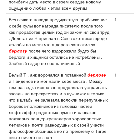
погибели дать место в своем сердце новому
ощущению любви к этим всем другим
Без всякого повода предчувствую приближение
1
к себе хулы вот награда писателю после того
как проработав целый год он закончил свой труд
. Делегат из Н прислал в Союз охотников вроде
жалобы на меня что я дорого заплатил за
берлогу
после чего вздорожали будто бы
берлоги и хищники остались не истреблены .
Злобный вздор но очень типичный
Белый Т . анк ворочался в потаенной
берлоге
1
и Найденов не мог найти себе места . Между
тем разведка исправно продолжала устраивать
засады на перекрестках и в нужниках и только
что в штабы не залезала волокли перепуганных
боровов-полковников из тыловых частей
люфтваффе радостных румын и словаков
поджарых панцер-гренадеров хорохористых
летчиков и почти равнодушных к своей участи
философов-обозников но по прежнему о Тигре
никто ничего не знал