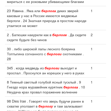
мириться с ее роковыми убивающими благами
23 Язвина . Яма или
берлога
диких зверей
1
каковыи у нас в России имеются медвежьи
берлоги . 24 Знатная природа в простом народе
утаитися не может
2 . Батюшки накурили как в
берлоге
. Да сидите
2
сидите будьте без чинов
30 . либо широкой лапы лесного боярина
1
Топтыгина согнанного с
берлоги
охотниками .
28
345 . когда медведь из
берлоги
выходит и
1
проспал . Проснулся ан корешок у него в руках
8 Темный светлый голубой ясный тусклый . 9
1
Гнездо нора муравейник курятник
берлога
. 10
Неудача крах провал поражение волнение
98 Dies Irae . Говорят что зверь будучи ранен в
1
схватке уползает в
берлогу
и там зализывает