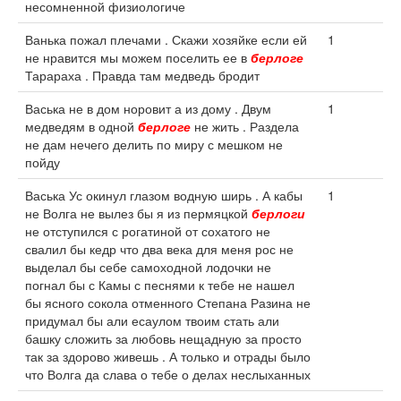
несомненной физиологиче
Ванька пожал плечами . Скажи хозяйке если ей
1
не нравится мы можем поселить ее в
берлоге
Тарараха . Правда там медведь бродит
Васька не в дом норовит а из дому . Двум
1
медведям в одной
берлоге
не жить . Раздела
не дам нечего делить по миру с мешком не
пойду
Васька Ус окинул глазом водную ширь . А кабы
1
не Волга не вылез бы я из пермяцкой
берлоги
не отступился с рогатиной от сохатого не
свалил бы кедр что два века для меня рос не
выделал бы себе самоходной лодочки не
погнал бы с Камы с песнями к тебе не нашел
бы ясного сокола отменного Степана Разина не
придумал бы али есаулом твоим стать али
башку сложить за любовь нещадную за просто
так за здорово живешь . А только и отрады было
что Волга да слава о тебе о делах неслыханных