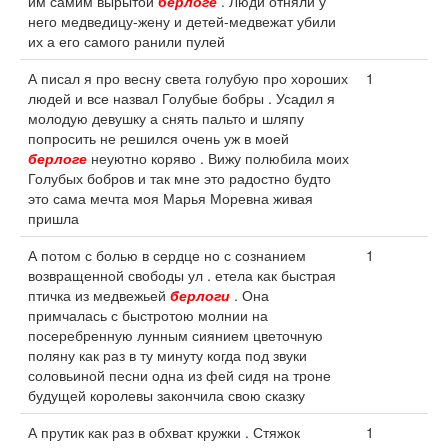
им самим вырытой
берлоге
. Люди отняли у
него медведицу-жену и детей-медвежат убили
их а его самого ранили пулей
А писал я про весну света голубую про хороших
1
людей и все назвал Голубые бобры . Усадил я
молодую девушку а снять пальто и шляпу
попросить не решился очень уж в моей
берлоге
неуютно коряво . Вижу полюбила моих
Голубых бобров и так мне это радостно будто
это сама мечта моя Марья Моревна живая
пришла
А потом с болью в сердце но с сознанием
1
возвращенной свободы ул . етела как быстрая
птичка из медвежьей
берлоги
. Она
примчалась с быстротою молнии на
посеребренную лунным сиянием цветочную
поляну как раз в ту минуту когда под звуки
соловьиной песни одна из фей сидя на троне
будущей королевы закончила свою сказку
А прутик как раз в обхват кружки . Стяжок
1