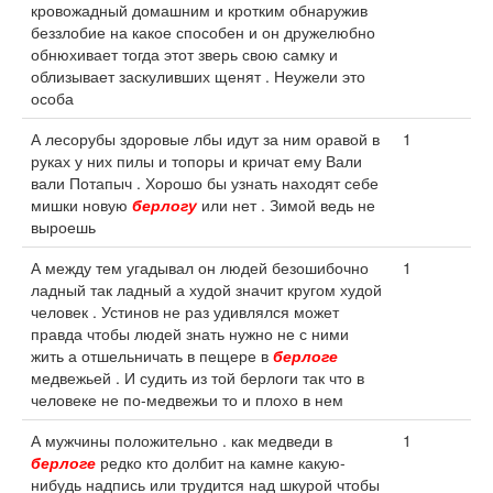
кровожадный домашним и кротким обнаружив
беззлобие на какое способен и он дружелюбно
обнюхивает тогда этот зверь свою самку и
облизывает заскуливших щенят . Неужели это
особа
А лесорубы здоровые лбы идут за ним оравой в
1
руках у них пилы и топоры и кричат ему Вали
вали Потапыч . Хорошо бы узнать находят себе
мишки новую
берлогу
или нет . Зимой ведь не
выроешь
А между тем угадывал он людей безошибочно
1
ладный так ладный а худой значит кругом худой
человек . Устинов не раз удивлялся может
правда чтобы людей знать нужно не с ними
жить а отшельничать в пещере в
берлоге
медвежьей . И судить из той берлоги так что в
человеке не по-медвежьи то и плохо в нем
А мужчины положительно . как медведи в
1
берлоге
редко кто долбит на камне какую-
нибудь надпись или трудится над шкурой чтобы