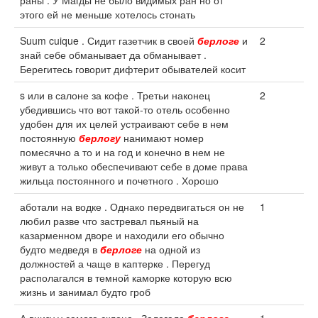
раны . У Магды не было видимых ран но от
этого ей не меньше хотелось стонать
Suum cuique . Сидит газетчик в своей
берлоге
и
2
знай себе обманывает да обманывает .
Берегитесь говорит дифтерит обывателей косит
s или в салоне за кофе . Третьи наконец
2
убедившись что вот такой-то отель особенно
удобен для их целей устраивают себе в нем
постоянную
берлогу
нанимают номер
помесячно а то и на год и конечно в нем не
живут а только обеспечивают себе в доме права
жильца постоянного и почетного . Хорошо
аботали на водке . Однако передвигаться он не
1
любил разве что застревал пьяный на
казарменном дворе и находили его обычно
будто медведя в
берлоге
на одной из
должностей а чаще в каптерке . Перегуд
располагался в темной каморке которую всю
жизнь и занимал будто гроб