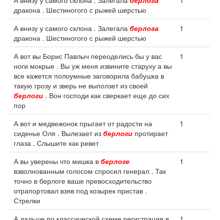
А внизу у самого склона . Залегала
берлога
1
дракона . Шестиногого с рыжей шерстью
А внизу у самого склона . Залегала
берлога
1
дракона . Шестиногого с рыжей шерстью
А вот вы Борис Павлыч переоделись бы у вас
1
ноги мокрые . Вы уж меня извините старуху а вы
все кажется полоумные заговорила бабушка в
такую грозу и зверь не выползет из своей
берлоги
. Вон господи как сверкает еще до сих
пор
А вот и медвежонок прыгает от радости на
1
сиденье Оля . Вылезает из
берлоги
протирает
глаза . Слышите как ревет
А вы уверены что мишка в
берлоге
1
взволнованным голосом спросил генерал . Так
точно в берлоге ваше превосходительство
отрапортовал взяв под козырек пристав .
Стрелки
А дальше по классической схеме регистрация в
1