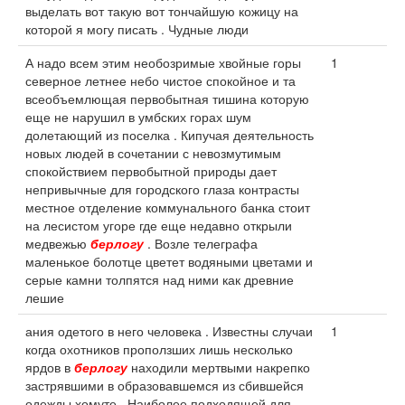
выделать вот такую вот тончайшую кожицу на
которой я могу писать . Чудные люди
А надо всем этим необозримые хвойные горы
1
северное летнее небо чистое спокойное и та
всеобъемлющая первобытная тишина которую
еще не нарушил в умбских горах шум
долетающий из поселка . Кипучая деятельность
новых людей в сочетании с невозмутимым
спокойствием первобытной природы дает
непривычные для городского глаза контрасты
местное отделение коммунального банка стоит
на лесистом угоре где еще недавно открыли
медвежью
берлогу
. Возле телеграфа
маленькое болотце цветет водяными цветами и
серые камни толпятся над ними как древние
лешие
ания одетого в него человека . Известны случаи
1
когда охотников проползших лишь несколько
ярдов в
берлогу
находили мертвыми накрепко
застрявшими в образовавшемся из сбившейся
одежды хомуте . Наиболее подходящей для