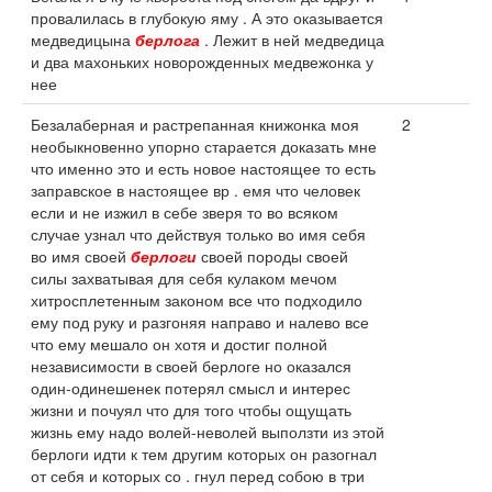
провалилась в глубокую яму . А это оказывается
медведицына
берлога
. Лежит в ней медведица
и два махоньких новорожденных медвежонка у
нее
Безалаберная и растрепанная книжонка моя
2
необыкновенно упорно старается доказать мне
что именно это и есть новое настоящее то есть
заправское в настоящее вр . емя что человек
если и не изжил в себе зверя то во всяком
случае узнал что действуя только во имя себя
во имя своей
берлоги
своей породы своей
силы захватывая для себя кулаком мечом
хитросплетенным законом все что подходило
ему под руку и разгоняя направо и налево все
что ему мешало он хотя и достиг полной
независимости в своей берлоге но оказался
один-одинешенек потерял смысл и интерес
жизни и почуял что для того чтобы ощущать
жизнь ему надо волей-неволей выползти из этой
берлоги идти к тем другим которых он разогнал
от себя и которых со . гнул перед собою в три