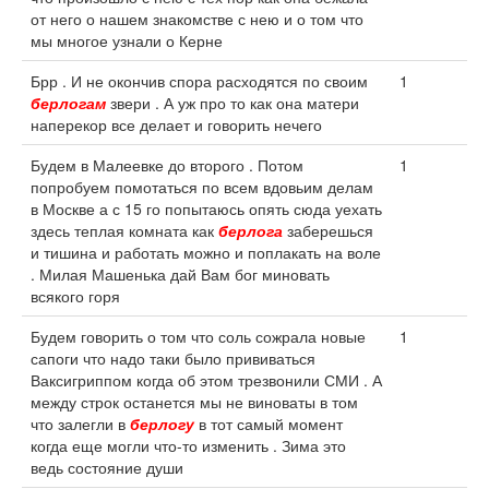
от него о нашем знакомстве с нею и о том что
мы многое узнали о Керне
Брр . И не окончив спора расходятся по своим
1
берлогам
звери . А уж про то как она матери
наперекор все делает и говорить нечего
Будем в Малеевке до второго . Потом
1
попробуем помотаться по всем вдовьим делам
в Москве а с 15 го попытаюсь опять сюда уехать
здесь теплая комната как
берлога
заберешься
и тишина и работать можно и поплакать на воле
. Милая Машенька дай Вам бог миновать
всякого горя
Будем говорить о том что соль сожрала новые
1
сапоги что надо таки было прививаться
Ваксигриппом когда об этом трезвонили СМИ . А
между строк останется мы не виноваты в том
что залегли в
берлогу
в тот самый момент
когда еще могли что-то изменить . Зима это
ведь состояние души