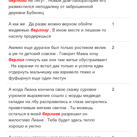
берлоги
не лягут . Новый дом-лаборатория его
разместился неподалеку от заброшенной
деревни Бубенец
А как же . Да разве можно верхом обойти
1
медвежью
берлогу
. В ином месте и пешком-то
насилу продерешься
Акимко еще дурачок был только ростиком велик
2
а ум-то детский совсем . Говорит Мама хочу
берлог
глянуть как они там житье обустраивают
. На карачки-то встал дак только и успела едва
отдернуть мальчишку как взревело тяжко и
фуфырнул еще один пестун
А когда Лиана кончила свою сказку суровое
2
угрюмое выражение сошло с морды медведя
складки на лбу расправились и глаза загорелись
приветливым мягким светом . Ты можешь
остаться в моей
берлоге
разрешил он
милостиво Лиане . Тебе будет здесь тепло
хорошо и уютно