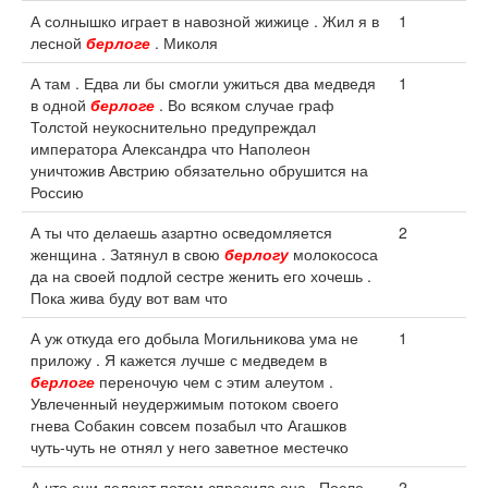
А солнышко играет в навозной жижице . Жил я в
1
лесной
берлоге
. Миколя
А там . Едва ли бы смогли ужиться два медведя
1
в одной
берлоге
. Во всяком случае граф
Толстой неукоснительно предупреждал
императора Александра что Наполеон
уничтожив Австрию обязательно обрушится на
Россию
А ты что делаешь азартно осведомляется
2
женщина . Затянул в свою
берлогу
молокососа
да на своей подлой сестре женить его хочешь .
Пока жива буду вот вам что
А уж откуда его добыла Могильникова ума не
1
приложу . Я кажется лучше с медведем в
берлоге
переночую чем с этим алеутом .
Увлеченный неудержимым потоком своего
гнева Собакин совсем позабыл что Агашков
чуть-чуть не отнял у него заветное местечко
А что они делают потом спросила она . После
2