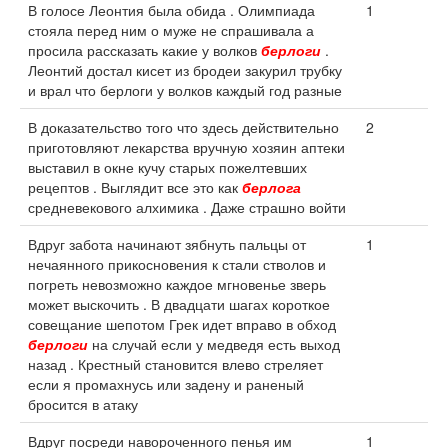
В голосе Леонтия была обида . Олимпиада
1
стояла перед ним о муже не спрашивала а
просила рассказать какие у волков
берлоги
.
Леонтий достал кисет из бродеи закурил трубку
и врал что берлоги у волков каждый год разные
В доказательство того что здесь действительно
2
приготовляют лекарства вручную хозяин аптеки
выставил в окне кучу старых пожелтевших
рецептов . Выглядит все это как
берлога
средневекового алхимика . Даже страшно войти
Вдруг забота начинают зябнуть пальцы от
1
нечаянного прикосновения к стали стволов и
погреть невозможно каждое мгновенье зверь
может выскочить . В двадцати шагах короткое
совещание шепотом Грек идет вправо в обход
берлоги
на случай если у медведя есть выход
назад . Крестный становится влево стреляет
если я промахнусь или задену и раненый
бросится в атаку
Вдруг посреди навороченного пенья им
1