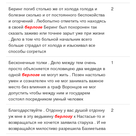
Беринг погиб столько же от холода голода и
2
болезни сколько и от постоянного беспокойства
и огорчений . Любопытно отметить что находясь
в своей
берлоге
Беринг был похоронен так
сказать заживо или точнее зарыт уже при жизни
. Дело в том что больной начальник всего
больше страдал от холода и изыскивал все
способы согреться
Бесконечные толки . Дело между тем очень
1
просто объясняется пословицею два медведя в
одной
берлоге
не могут жить . Позен настолько
умен и сознателен что не мог занимать важное
место без влияния а граф Воронцов не мог
допустить чтобы между ним и государем
состоял посредником умный человек
Благодарствуйте . Отдохну у вас душой отдохну
2
уж мне в эту ведьмину
берлогу
к Настасье-то и
возвращаться не хочется заявила старуха . И не
возвращайся милостиво разрешила Бахметьева