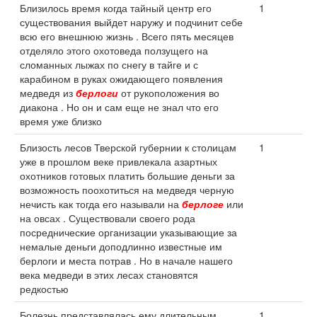
Близилось время когда тайный центр его
1
существования выйдет наружу и подчинит себе
всю его внешнюю жизнь . Всего пять месяцев
отделяло этого охотоведа ползущего на
сломанных лыжах по снегу в тайге и с
карабином в руках ожидающего появления
медведя из
берлоги
от рукоположения во
диакона . Но он и сам еще не знал что его
время уже близко
Близость лесов Тверской губернии к столицам
1
уже в прошлом веке привлекала азартных
охотников готовых платить большие деньги за
возможность поохотиться на медведя черную
нечисть как тогда его называли на
берлоге
или
на овсах . Существовали своего рода
посреднические организации указывающие за
немалые деньги доподлинно известные им
берлоги и места потрав . Но в начале нашего
века медведи в этих лесах становятся
редкостью
Болезнь представлялась ему длительным
1