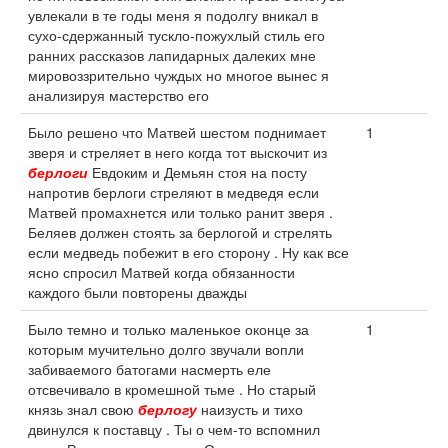
увлекали в те годы меня я подолгу вникал в
сухо-сдержанный тускло-пожухлый стиль его
ранних рассказов лапидарных далеких мне
мировоззрительно чуждых но многое вынес я
анализируя мастерство его
Было решено что Матвей шестом поднимает
1
зверя и стреляет в него когда тот выскочит из
берлоги
Евдоким и Демьян стоя на посту
напротив берлоги стреляют в медведя если
Матвей промахнется или только ранит зверя .
Беляев должен стоять за берлогой и стрелять
если медведь побежит в его сторону . Ну как все
ясно спросил Матвей когда обязанности
каждого были повторены дважды
Было темно и только маленькое оконце за
1
которым мучительно долго звучали вопли
забиваемого батогами насмерть еле
отсвечивало в кромешной тьме . Но старый
князь знал свою
берлогу
наизусть и тихо
двинулся к поставцу . Ты о чем-то вспомнил