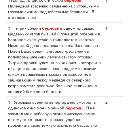
1920 год . В филологической
берлоге
1
Нилендера встречаю священника с страшными
глазами синими поднебесными безднами . Я
эти глаза знаю
1 . Тигрик облаял
берлогу
в одном из самых
1
медвежьих углов бывшей Олонецкой губернии в
Каргопольском уезде в тринадцатом квартале
Нименской дачи недалеко от села Завондошье .
Павел Васильевич Григорьев крестьянин и
полупромышленник легким свистом отозвал
Тигрика продвинулся на лыжах очень осторожно
в чаще и на полянке с очень редкими тонкими
елками привычным глазом под выворотнем
защищающим лежку медведя от северного
ветра заметил довольно большое величиной в
хороший блин чело берлоги
1 . Угрюмый осенний вечер мрачно смотрел в
2
одинокое окно моей мрачной
берлоги
. Я не
зажигал мою рублевую экономическую лампу
потому что в темноте гораздо удобнее
проклинать свою темную жизнь или бессильно