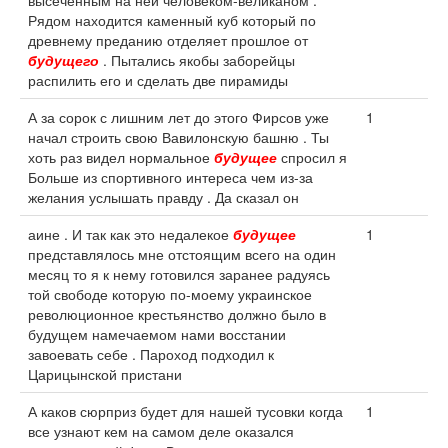
высеченным на ней человеком-великаном .
Рядом находится каменный куб который по
древнему преданию отделяет прошлое от
будущего
. Пытались якобы заборейцы
распилить его и сделать две пирамиды
А за сорок с лишним лет до этого Фирсов уже
1
начал строить свою Вавилонскую башню . Ты
хоть раз видел нормальное
будущее
спросил я
Больше из спортивного интереса чем из-за
желания услышать правду . Да сказал он
аине . И так как это недалекое
будущее
1
представлялось мне отстоящим всего на один
месяц то я к нему готовился заранее радуясь
той свободе которую по-моему украинское
революционное крестьянство должно было в
будущем намечаемом нами восстании
завоевать себе . Пароход подходил к
Царицынской пристани
А каков сюрприз будет для нашей тусовки когда
1
все узнают кем на самом деле оказался