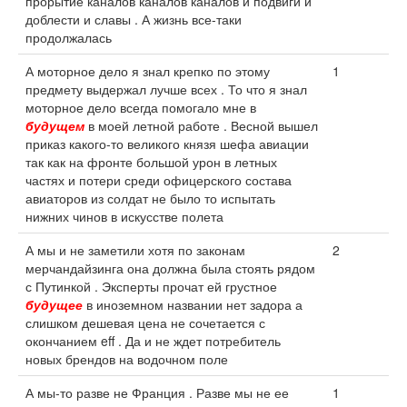
прорытие каналов каналов каналов и подвиги и
доблести и славы . А жизнь все-таки
продолжалась
А моторное дело я знал крепко по этому
1
предмету выдержал лучше всех . То что я знал
моторное дело всегда помогало мне в
будущем
в моей летной работе . Весной вышел
приказ какого-то великого князя шефа авиации
так как на фронте большой урон в летных
частях и потери среди офицерского состава
авиаторов из солдат не было то испытать
нижних чинов в искусстве полета
А мы и не заметили хотя по законам
2
мерчандайзинга она должна была стоять рядом
с Путинкой . Эксперты прочат ей грустное
будущее
в иноземном названии нет задора а
слишком дешевая цена не сочетается с
окончанием eff . Да и не ждет потребитель
новых брендов на водочном поле
А мы-то разве не Франция . Разве мы не ее
1