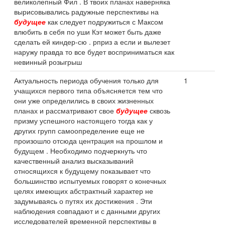
великолепный Фил . В твоих планах наверняка
вырисовывались радужные перспективы на
будущее
как следует подружиться с Максом
влюбить в себя по уши Кэт может быть даже
сделать ей киндер-сю . рприз а если и вылезет
наружу правда то все будет восприниматься как
невинный розыгрыш
Актуальность периода обучения только для
1
учащихся первого типа объясняется тем что
они уже определились в своих жизненных
планах и рассматривают свое
будущее
сквозь
призму успешного настоящего тогда как у
других групп самоопределение еще не
произошло отсюда центрация на прошлом и
будущем . Необходимо подчеркнуть что
качественный анализ высказываний
относящихся к будущему показывает что
большинство испытуемых говорят о конечных
целях имеющих абстрактный характер не
задумываясь о путях их достижения . Эти
наблюдения совпадают и с данными других
исследователей временной перспективы в