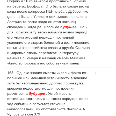
Софию и 16 го вечером простилась с Горьким
на берегах Босфора . Это была та самая весна
когда после конгресса ПЕН-клуба в Дубровнике
где она была с Уэллсом они вместе поехали в
Австрию та весна когда он стал наконец
свободен и когда решилось ее
будущее
. Но и
для Горького в ту весну начался новый период
его жизни русский период и последний
усиление его старых болезней и возникновение
новых и всероссийская слава и дружба Сталина
и мировые планы переписать литературу
начиная с Гомера и наконец смерть Максима
убийство Кирова и его собственный конец
163 . Однако знания высоты чисел и факта их
1
большей или меньшей устойчивости в течение
хотя бы неопределенно долгого промежутка
времени недостаточно для построения
расчетов на
будущее
. Устойчивость
статистического числа не закон определяющий
ход событий а результат стечения
многообразнейших обстоятельств Лексис А А
Чупров цит соч 379