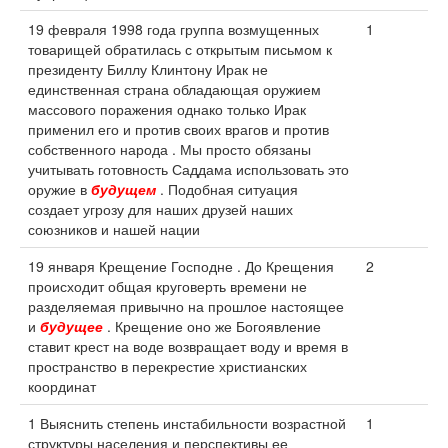
19 февраля 1998 года группа возмущенных
1
товарищей обратилась с открытым письмом к
президенту Биллу Клинтону Ирак не
единственная страна обладающая оружием
массового поражения однако только Ирак
применил его и против своих врагов и против
собственного народа . Мы просто обязаны
учитывать готовность Саддама использовать это
оружие в
будущем
. Подобная ситуация
создает угрозу для наших друзей наших
союзников и нашей нации
19 января Крещение Господне . До Крещения
2
происходит общая круговерть времени не
разделяемая привычно на прошлое настоящее
и
будущее
. Крещение оно же Богоявление
ставит крест на воде возвращает воду и время в
пространство в перекрестие христианских
координат
1 Выяснить степень инстабильности возрастной
1
структуры населения и перспективы ее