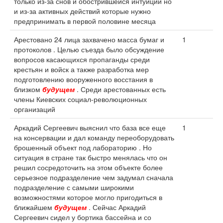
только из-за снов и обострившейся интуиции но
и из-за активных действий которые нужно
предпринимать в первой половине месяца
Арестовано 24 лица захвачено масса бумаг и
1
протоколов . Целью съезда было обсуждение
вопросов касающихся пропаганды среди
крестьян и войск а также разработка мер
подготовлению вооруженного восстания в
близком
будущем
. Среди арестованных есть
члены Киевских социал-революционных
организаций
Аркадий Сергеевич выяснил что база все еще
1
на консервации и дал команду переоборудовать
брошенный объект под лабораторию . Но
ситуация в стране так быстро менялась что он
решил сосредоточить на этом объекте более
серьезное подразделение чем задумал сначала
подразделение с самыми широкими
возможностями которое могло пригодиться в
ближайшем
будущем
. Сейчас Аркадий
Сергеевич сидел у бортика бассейна и со