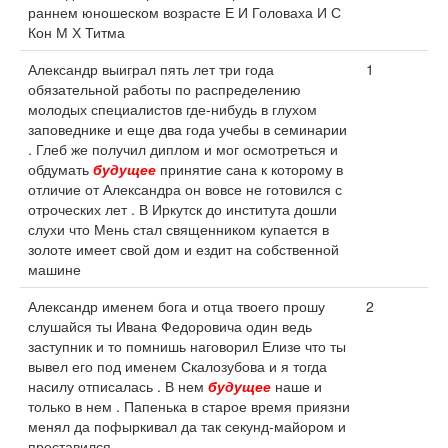
раннем юношеском возрасте Е И Головаха И С
Кон М Х Титма
Александр выиграл пять лет три года
1
обязательной работы по распределению
молодых специалистов где-нибудь в глухом
заповеднике и еще два года учебы в семинарии
. Глеб же получил диплом и мог осмотреться и
обдумать
будущее
принятие сана к которому в
отличие от Александра он вовсе не готовился с
отроческих лет . В Иркутск до института дошли
слухи что Мень стал священником купается в
золоте имеет свой дом и ездит на собственной
машине
Александр именем бога и отца твоего прошу
2
слушайся ты Ивана Федоровича один ведь
заступник и то помнишь наговорил Елизе что ты
вывел его под именем Скалозубова и я тогда
насилу отписалась . В нем
будущее
наше и
только в нем . Папенька в старое время приязни
менял да пофыркивал да так секунд-майором и
преставился