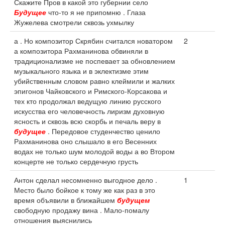
Скажите Пров в какой это губернии село
Будущее
что-то я не припомню . Глаза
Жужелева смотрели сквозь ухмылку
а . Но композитор Скрябин считался новатором
2
а композитора Рахманинова обвиняли в
традиционализме не поспевает за обновлением
музыкального языка и в эклектизме этим
убийственным словом равно клеймили и жалких
эпигонов Чайковского и Римского-Корсакова и
тех кто продолжал ведущую линию русского
искусства его человечность лиризм духовную
ясность и сквозь всю скорбь и печаль веру в
будущее
. Передовое студенчество ценило
Рахманинова оно слышало в его Весенних
водах не только шум молодой воды а во Втором
концерте не только сердечную грусть
Антон сделал несомненно выгодное дело .
1
Место было бойкое к тому же как раз в это
время объявили в ближайшем
будущем
свободную продажу вина . Мало-помалу
отношения выяснились