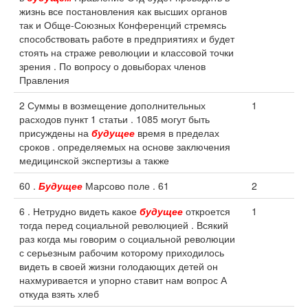
жизнь все постановления как высших органов
так и Обще-Союзных Конференций стремясь
способствовать работе в предприятиях и будет
стоять на страже революции и классовой точки
зрения . По вопросу о довыборах членов
Правления
2 Суммы в возмещение дополнительных
1
расходов пункт 1 статьи . 1085 могут быть
присуждены на
будущее
время в пределах
сроков . определяемых на основе заключения
медицинской экспертизы а также
60 .
Будущее
Марсово поле . 61
2
6 . Нетрудно видеть какое
будущее
откроется
1
тогда перед социальной революцией . Всякий
раз когда мы говорим о социальной революции
с серьезным рабочим которому приходилось
видеть в своей жизни голодающих детей он
нахмуривается и упорно ставит нам вопрос А
откуда взять хлеб