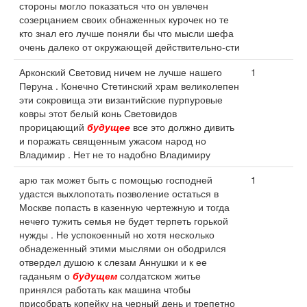
стороны могло показаться что он увлечен
созерцанием своих обнаженных курочек но те
кто знал его лучше поняли бы что мысли шефа
очень далеко от окружающей действительно-сти
Арконский Световид ничем не лучше нашего
1
Перуна . Конечно Стетинский храм великолепен
эти сокровища эти византийские пурпуровые
ковры этот белый конь Световидов
прорицающий
будущее
все это должно дивить
и поражать священным ужасом народ но
Владимир . Нет не то надобно Владимиру
арю так может быть с помощью господней
1
удастся выхлопотать позволение остаться в
Москве попасть в казенную чертежную и тогда
нечего тужить семья не будет терпеть горькой
нужды . Не успокоенный но хотя несколько
обнадеженный этими мыслями он ободрился
отвердел душою к слезам Аннушки и к ее
гаданьям о
будущем
солдатском житье
принялся работать как машина чтобы
присобрать копейку на черный день и трепетно