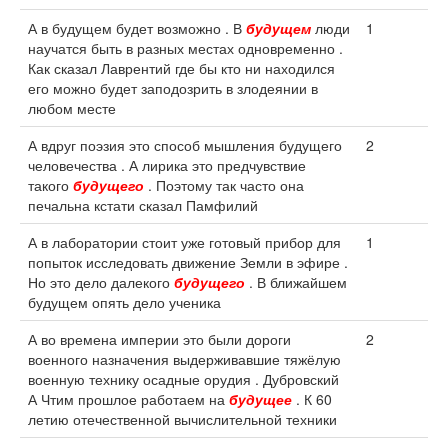
А в будущем будет возможно . В
будущем
люди
1
научатся быть в разных местах одновременно .
Как сказал Лаврентий где бы кто ни находился
его можно будет заподозрить в злодеянии в
любом месте
А вдруг поэзия это способ мышления будущего
2
человечества . А лирика это предчувствие
такого
будущего
. Поэтому так часто она
печальна кстати сказал Памфилий
А в лаборатории стоит уже готовый прибор для
1
попыток исследовать движение Земли в эфире .
Но это дело далекого
будущего
. В ближайшем
будущем опять дело ученика
А во времена империи это были дороги
2
военного назначения выдерживавшие тяжёлую
военную технику осадные орудия . Дубровский
А Чтим прошлое работаем на
будущее
. К 60
летию отечественной вычислительной техники