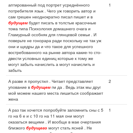
аптированный под портрет усреднённого
1
потребителя язык . Чего уж говорить автор и
сам грешен неоднократно писал пишет и в
будущем
будет писать в толстые красочные
тома типа Психология домашнего очага и
Гламурный особняк для глянцевой семьи . И
поверьте не гонорара ради поскольку не так уж
они и щедры да и что такое для успешного
востребованного на рынке автора какие-то сто-
двести условных единиц которые к тому же
могут забыть начислить а могут начислить и
забыть
А разве я пропустил . Читает представляет
2
упование в
будущем
гм да . Ведь этак мы друг
мой можем нашего места лишиться соображает
жена
А раз так хочется попробуйте запомнить сны с 5
1
го на 6 е и с 10 го на 11 мая они могут
оказаться вещими . И вообще в мае очертания
близкого
будущего
могут стать ясней . Не