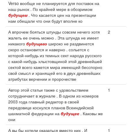
Verso вообще не планируется для поставок на
наш рынок . По крайней мере в обозримом
будущем
. Что касается цен на презентации
нам обещали что они будут вполне ко
А впрочем бояться штунды совсем нечего хотя
2
жалеть ее очень можно . Эта штунда не имеет
никакого
будущего
широко не раздвинется
скоро остановится и наверно . сольется с
которой-нибудь из темных сект народа русского
с какой-нибудь хлыстовщиной этой древнейшей
сектой всего кажется мира имеющей бесспорно
свой смысл и хранящей его в двух древнейших
атрибутах верчении и пророчестве
Автор этой статьи также с удовольствием
1
сотрудничает в журнале . В одном из номеров
2003 года главный редактор в своей
передовице коснулся планов Всеиндийской
шахматной федерации на
будущее
. Каковы же
они
А вы бы хотели оказаться вместо них . И
1