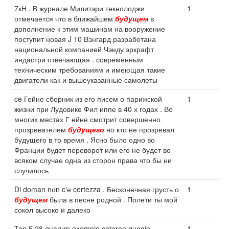
7кН . В журнале Милитэри текнолоджи
1
отмечается что в ближайшем
будущем
в
дополнение к этим машинам на вооружение
поступит новая J 10 Вэнгард разработана
национальной компанией Чэнду эркрафт
индастри отвечающая . современным
техническим требованиям и имеющая такие
двигатели как и вышеуказанные самолеты
ce Гейне сборник из его писем о парижской
1
жизни при Лудовике Фил иппе в 40 х годах . Во
многих местах Г ейне смотрит совершенно
прозревателем
будущего
но кто не прозревал
будущего в то время . Ясно было одно во
Франции будет переворот или его не будет во
всяком случае одна из сторон права что бы ни
случилось
Di doman nоn c'е certezza . Бесконечная грусть о
1
будущем
была в песне родной . Полети ты мой
сокол высоко и далеко
Top 5 28 quarum exempio ceterae quoqie
1