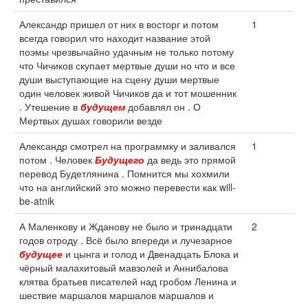
Александр пришел от них в восторг и потом
1
всегда говорил что находит название этой
поэмы чрезвычайно удачным не только потому
что Чичиков скупает мертвые души но что и все
души выступающие на сцену души мертвые
один человек живой Чичиков да и тот мошенник
. Утешение в
будущем
добавлял он . О
Мертвых душах говорили везде
Александр смотрел на программку и заливался
1
потом . Человек
Будущего
да ведь это прямой
перевод Будетлянина . Помнится мы хохмили
что на английский это можно перевести как will-
be-atnik
А Маленкову и Жданову не было и тринадцати
2
годов отроду . Всё было впереди и лучезарное
будущее
и цынга и голод и Двенадцать Блока и
чёрный малахитовый мавзолей и Аннибалова
клятва братьев писателей над гробом Ленина и
шествие маршалов маршалов маршалов и