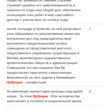
общество занимается самыми слабыми
отражает уровень его цивилизованности и
гуманности тогда наш общий долг обеспечить
интеграцию этих ребят в мир счастливого
детства с учетом всех их особых нужд
асной площади устройство на ней рельсового
1
узла образовано по распоряжению министра
внутренних дел под председательством
московского градоначальника особое
совещание из представителей местного
общественного управления существующих в
Москве архитектурных художественных
археологических обществ и администрации .
Совещание это как слышало Нов Вр
предполагает приступить к выполнению
возложенной на него задачи в ближайшем
будущем
. неизвестный
Ассимиляция примат идеи культуры над идеей
2
нации . За этим
будущее
. Или человечество
закостенеет и погибнет в национальной жизни