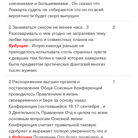
союзниками и большевиками . Он сказал что
Локкарта судить не собираются что он по всей
вероятности будет скоро выпущен
2 Заниматься сексом не менее часа . 3
2
Разговаривать о чем угодно не затрагивая тему
любви прошлого и совместных планов на
будущее
. Игорю никогда раньше не
приходилось испытывать столь странных чувств
к девушке тем более к такой которая наверняка
была предметом эротических фантазий многих
тысяч мужчин
2 Распоряжение высших органов и
1
постановления Обще-Союзных Конференций
проводилось Правлением в жизнь
своевременно и беря за основу наказ
Конференции состоявшейся 16 17 сентября . и
3 Деятельность Правления Отд в целом по всем
основным вопросам Союзной жизни
Конференция считает правильной таковую
одобряет и выражает полную уверенность что и
в
будущем
Правление Отд будет проводить в