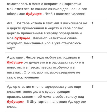
всмотрелась в меня с неприятной зоркостью
мой ответ что-то важное означал для нее на все
обозримое
будущее
. Чтобы нашелся человек
Ага . Вот тебе хотела в этот миг я восклицала не
1
о церкви принесенной в жертву о себе словно
церковь принесенная в жертву определяла и
мое
будущее
. Какие-то невнятные слова
откуда-то вычитанные ибо я уже становлюсь
жерт
А дальше . Чехов ведь любил заглядывать в
1
будущее
он делал это и в рассказах своих и в
повестях и в пьесах пьесах особенно и в
письмах . Это письмо письмо-завещание не
стало исключением
Адлер ответил мне по-адлеровски у вас еще
1
слишком много дела с существующим
правительством чтоб ломать себе . голову над
будущим
. В Штутгарте я напомнил Адлеру эти
слова