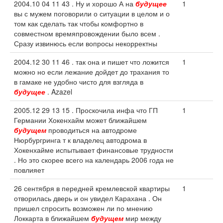
2004.10 04 11 43 . Ну и хорошо А на
будущее
1
вы с мужем поговорили о ситуации в целом и о
том как сделать так чтобы комфортно в
совместном времяпровождении было всем .
Сразу извинюсь если вопросы некорректны
2004.12 30 11 46 . так она и пишет что ложится
1
можно но если лежание дойдет до трахания то
в гамаке не удобно чисто для взгляда в
будущее
. Azazel
2005.12 29 13 15 . Проскочила инфа что ГП
1
Германии Хокенхайм может ближайшем
будущем
проводиться на автодроме
Нюрбургринга т к владелец автодрома в
Хокенхайме испытывает финансовые трудности
. Но это скорее всего на календарь 2006 года не
повлияет
26 сентября в передней кремлевской квартиры
1
отворилась дверь и он увидел Карахана . Он
пришел спросить возможен ли по мнению
Локкарта в ближайшем
будущем
мир между