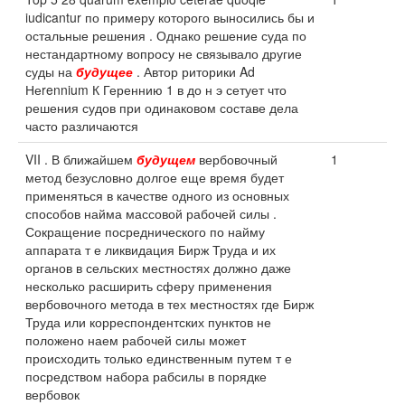
iudicantur по примеру которого выносились бы и
остальные решения . Однако решение суда по
нестандартному вопросу не связывало другие
суды на
будущее
. Автор риторики Ad
Неrennium К Гереннию 1 в до н э сетует что
решения судов при одинаковом составе дела
часто различаются
VII . В ближайшем
будущем
вербовочный
1
метод безусловно долгое еще время будет
применяться в качестве одного из основных
способов найма массовой рабочей силы .
Сокращение посреднического по найму
аппарата т е ликвидация Бирж Труда и их
органов в сельских местностях должно даже
несколько расширить сферу применения
вербовочного метода в тех местностях где Бирж
Труда или корреспондентских пунктов не
положено наем рабочей силы может
происходить только единственным путем т е
посредством набора рабсилы в порядке
вербовок