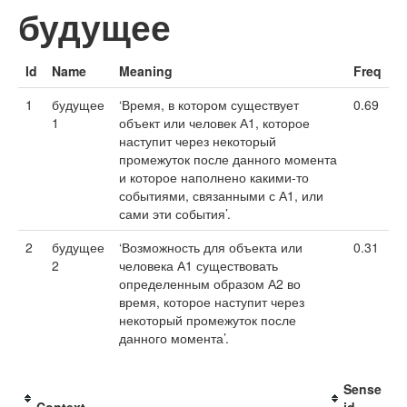
будущее
Id
Name
Meaning
Freq
1
будущее
‘Время, в котором существует
0.69
1
объект или человек А1, которое
наступит через некоторый
промежуток после данного момента
и которое наполнено какими-то
событиями, связанными с А1, или
сами эти события’.
2
будущее
‘Возможность для объекта или
0.31
2
человека А1 существовать
определенным образом А2 во
время, которое наступит через
некоторый промежуток после
данного момента’.
Sense