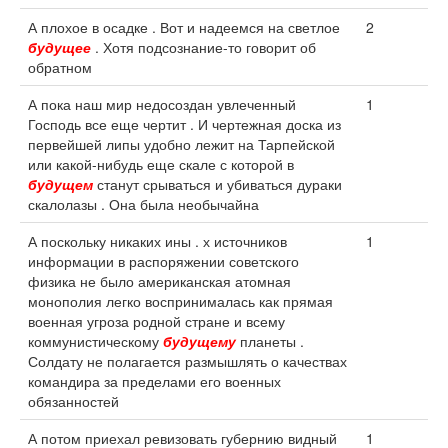
А плохое в осадке . Вот и надеемся на светлое
2
будущее
. Хотя подсознание-то говорит об
обратном
А пока наш мир недосоздан увлеченный
1
Господь все еще чертит . И чертежная доска из
первейшей липы удобно лежит на Тарпейской
или какой-нибудь еще скале с которой в
будущем
станут срываться и убиваться дураки
скалолазы . Она была необычайна
А поскольку никаких ины . х источников
1
информации в распоряжении советского
физика не было американская атомная
монополия легко воспринималась как прямая
военная угроза родной стране и всему
коммунистическому
будущему
планеты .
Солдату не полагается размышлять о качествах
командира за пределами его военных
обязанностей
А потом приехал ревизовать губернию видный
1