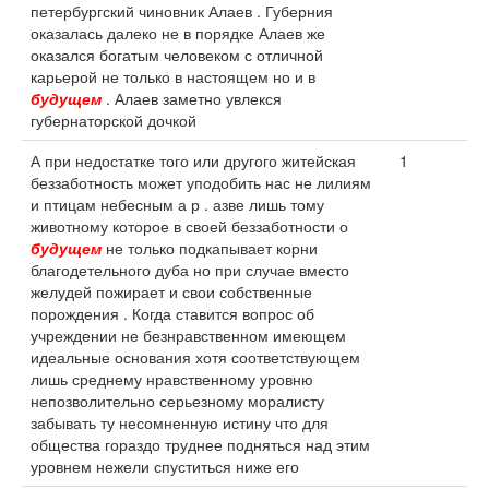
петербургский чиновник Алаев . Губерния
оказалась далеко не в порядке Алаев же
оказался богатым человеком с отличной
карьерой не только в настоящем но и в
будущем
. Алаев заметно увлекся
губернаторской дочкой
А при недостатке того или другого житейская
1
беззаботность может уподобить нас не лилиям
и птицам небесным а р . азве лишь тому
животному которое в своей беззаботности о
будущем
не только подкапывает корни
благодетельного дуба но при случае вместо
желудей пожирает и свои собственные
порождения . Когда ставится вопрос об
учреждении не безнравственном имеющем
идеальные основания хотя соответствующем
лишь среднему нравственному уровню
непозволительно серьезному моралисту
забывать ту несомненную истину что для
общества гораздо труднее подняться над этим
уровнем нежели спуститься ниже его