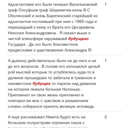
Адъютантами его были генерал Васильковский
1
граф Олсуфьев граф Шереметев князь В С
Оболенский и князь Барятинский старейший из
адъютантов состоявший при нем с 1865 года и
перешедший к нему от Брата его Цесаревича
Николая Александровича . Я сказал выше о
чистой атмосфере окружавшей
будущего
Государя . Да это было благовестное
предисловие к царствованию Александра III
А дьякону действительно было не до него и не
1
до его вопросов . В голове его копошился целый
рой мыслей которые то углублялись куда-то в
далекое прошедшее то забегали в туманное и
неизвестное
будущее
то парили над диваном
на котором лежала больная Натонька .
Припомнил он свою жизнь припомнил и
повторил ее всю с чувством и разумением
словно собирался принять великую исповедь
А еще рассказывал Никита будто есть на
2
Кольском полуострове огромная скала с