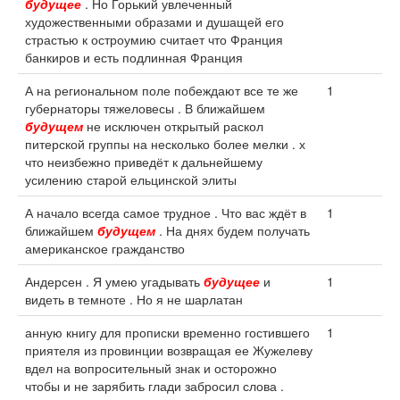
будущее
. Но Горький увлеченный
художественными образами и душащей его
страстью к остроумию считает что Франция
банкиров и есть подлинная Франция
А на региональном поле побеждают все те же
1
губернаторы тяжеловесы . В ближайшем
будущем
не исключен открытый раскол
питерской группы на несколько более мелки . х
что неизбежно приведёт к дальнейшему
усилению старой ельцинской элиты
А начало всегда самое трудное . Что вас ждёт в
1
ближайшем
будущем
. На днях будем получать
американское гражданство
Андерсен . Я умею угадывать
будущее
и
1
видеть в темноте . Но я не шарлатан
анную книгу для прописки временно гостившего
1
приятеля из провинции возвращая ее Жужелеву
вдел на вопросительный знак и осторожно
чтобы и не зарябить глади забросил слова .