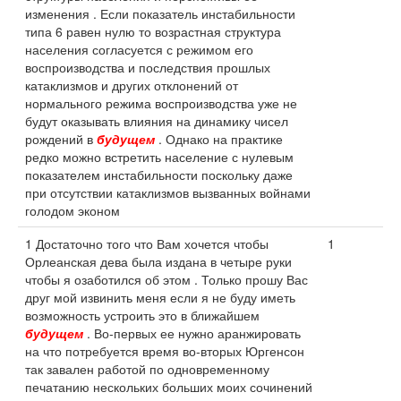
изменения . Если показатель инстабильности
типа 6 равен нулю то возрастная структура
населения согласуется с режимом его
воспроизводства и последствия прошлых
катаклизмов и других отклонений от
нормального режима воспроизводства уже не
будут оказывать влияния на динамику чисел
рождений в
будущем
. Однако на практике
редко можно встретить население с нулевым
показателем инстабильности поскольку даже
при отсутствии катаклизмов вызванных войнами
голодом эконом
1 Достаточно того что Вам хочется чтобы
1
Орлеанская дева была издана в четыре руки
чтобы я озаботился об этом . Только прошу Вас
друг мой извинить меня если я не буду иметь
возможность устроить это в ближайшем
будущем
. Во-первых ее нужно аранжировать
на что потребуется время во-вторых Юргенсон
так завален работой по одновременному
печатанию нескольких больших моих сочинений