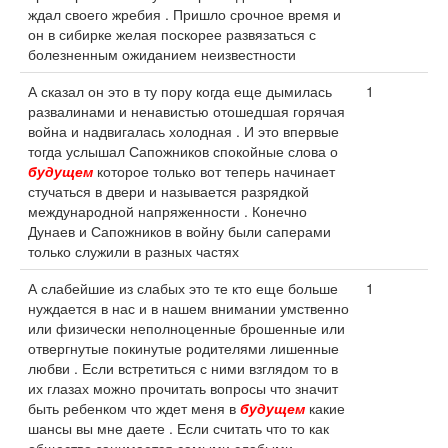
ждал своего жребия . Пришло срочное время и
он в сибирке желая поскорее развязаться с
болезненным ожиданием неизвестности
А сказал он это в ту пору когда еще дымилась
1
развалинами и ненавистью отошедшая горячая
война и надвигалась холодная . И это впервые
тогда услышал Сапожников спокойные слова о
будущем
которое только вот теперь начинает
стучаться в двери и называется разрядкой
международной напряженности . Конечно
Дунаев и Сапожников в войну были саперами
только служили в разных частях
А слабейшие из слабых это те кто еще больше
1
нуждается в нас и в нашем внимании умственно
или физически неполноценные брошенные или
отвергнутые покинутые родителями лишенные
любви . Если встретиться с ними взглядом то в
их глазах можно прочитать вопросы что значит
быть ребенком что ждет меня в
будущем
какие
шансы вы мне даете . Если считать что то как