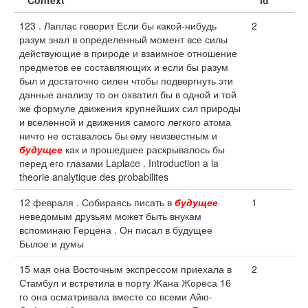
Context
id
123 . Лаплас говорит Если бы какой-нибудь
2
разум знал в определенный момент все силы
действующие в природе и взаимное отношение
предметов ее составляющих и если бы разум
был и достаточно силен чтобы подвергнуть эти
данные анализу то он охватил бы в одной и той
же формуле движения крупнейших сил природы
и вселенной и движения самого легкого атома
ничто не оставалось бы ему неизвестным и
будущее
как и прошедшее раскрывалось бы
перед его глазами Laplace . Introduction a la
theorie analytique des probabilites
12 февраля . Собираясь писать в
будущее
1
неведомым друзьям может быть внукам
вспоминаю Герцена . Он писал в будущее
Былое и думы
15 мая она Восточным экспрессом приехала в
2
Стамбул и встретила в порту Жана Жореса 16
го она осматривала вместе со всеми Айю-