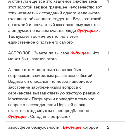
А стоит ли еще все это хваленое счастье весь
1
этот золотой век все грядущее человечество вот
этих незаметных страданий одного маленького
голодного обиженного студента . Ведь вот какой
он жалкий и несчастный как плохо ему живется
а он думает о вашем счастье люди
будущего
.
Так думает так мечтает точно в этом
единственное счастье его самого
АСТРОЛОГ . Знаете ли вы свое
будущее
. Что
1
может быть важнее этого
А также о том насколько владыка был
1
встревожен возможным развитием событий .
Видимо он опасался что новое напористое
заострение зарубежниками вопроса о
сергианстве вызвав ответную жёсткую реакцию
Московской Патриархии приведёт к тому что
вопрос о воссоединении Церквей снова
окажется отодвинутым в неопредёленное
будущее
. Сегодня в ретроспек
атмосфере бездуховности .
Будущее
которое
2