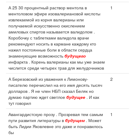
А 25 30 процентный раствор ментола в
1
ментоловом эфире изовалериановой кислоты
извлекаемой из корня валерианы или
получаемой искусственно окислением
амиловых спиртов называется валидолом .
Коробочку с таблетками валидола врачи
рекомендуют носить в кармане каждому кто
нажил постоянные боли в области сердца
знаменующие возможность
будущего
инфаркта . Корень валерианы как мы уже знаем
числится среди четырех трав для желудочников
А Березовский из уважения к Лимонову-
2
писателю перечислил на его имя десять тысяч
долларов . Я не член НБП сказал Беляк но
думаю партию ждет светлое
будущее
. И как
тут говорил
Авангардистскую прозу . Прозревая тем самым
1
пути развития литературы в
будущем
. Может
быть Лидии Яковлевне это даже и понравилось
бы