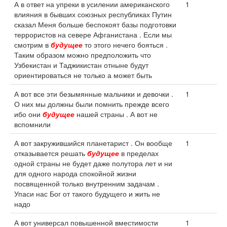
А в ответ на упреки в усилении американского
1
влияния в бывших союзных республиках Путин
сказал Меня больше беспокоят базы подготовки
террористов на севере Афганистана . Если мы
смотрим в
будущее
то этого нечего бояться .
Таким образом можно предположить что
Узбекистан и Таджикистан отныне будут
ориентироваться не только а может быть
А вот все эти безымянные мальчики и девочки .
1
О них мы должны были помнить прежде всего
ибо они
будущее
нашей страны . А вот не
вспомнили
А вот закружившийся планетарист . Он вообще
1
отказывается решать
будущее
в пределах
одной страны не будет даже полутора лет и ни
для одного народа спокойной жизни
посвященной только внутренним задачам .
Упаси нас Бог от такого будущего и жить не
надо
А вот универсал повышенной вместимости
1