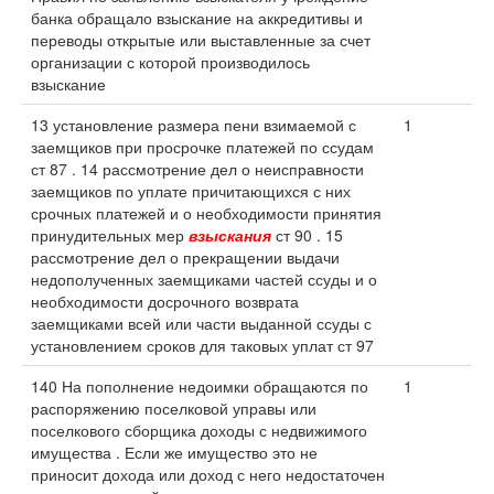
банка обращало взыскание на аккредитивы и
переводы открытые или выставленные за счет
организации с которой производилось
взыскание
13 установление размера пени взимаемой с
1
заемщиков при просрочке платежей по ссудам
ст 87 . 14 рассмотрение дел о неисправности
заемщиков по уплате причитающихся с них
срочных платежей и о необходимости принятия
принудительных мер
взыскания
ст 90 . 15
рассмотрение дел о прекращении выдачи
недополученных заемщиками частей ссуды и о
необходимости досрочного возврата
заемщиками всей или части выданной ссуды с
установлением сроков для таковых уплат ст 97
140 На пополнение недоимки обращаются по
1
распоряжению поселковой управы или
поселкового сборщика доходы с недвижимого
имущества . Если же имущество это не
приносит дохода или доход с него недостаточен