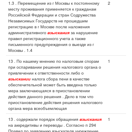
1.3 . Перемещение из г Москвы к постоянному
2
месту проживания применяется к гражданам
Российской Федерации и стран Содружества
Независимых Государств не прошедшим
регистрацию в г Москве после наложения
административного
взыскания
за нарушение
правил регистрационного учета а также
письменного предупреждения о выезде из г
Москвы . 1.4
13 . По нашему мнению по налоговым спорам
1
при оспаривании решения налогового органа о
привлечении к ответственности либо о
взыскании
налога сбора пени в качестве
обеспечительной может быть введена только
мера заключающаяся в приостановлении
действия данного решения . Дело в том что
приостановление действия решения налогового
органа мера всеобъемлющая
13 . содержали порядок обращения
взыскания
1
на аккредитивы и переводы . Согласно п 294
Правил по заявлению взыскателя учреждение