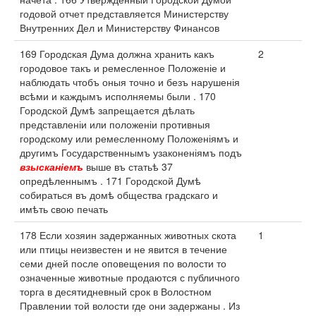
годовой отчет представляется Министерству
Внутренних Дел и Министерству Финансов
169 Городская Дума должна хранить какъ
2
городовое такъ и ремесленное Положеніе и
наблюдать чтобъ оныя точно и безъ нарушенія
всѣми и каждымъ исполняемы были . 170
Городской Думѣ запрещается дѣлать
представленіи или положеніи противныя
городскому или ремесленному Положеніямъ и
другимъ Государственнымъ узаконеніямъ подъ
взысканіемъ
выше въ статьѣ 37
опредѣленнымъ . 171 Городской Думѣ
собираться въ домѣ общества градскаго и
имѣть свою печать
178 Если хозяин задержанных животных скота
1
или птицы неизвестен и не явится в течение
семи дней после оповещения по волости то
означенные животные продаются с публичного
торга в десятидневный срок в Волостном
Правлении той волости где они задержаны . Из