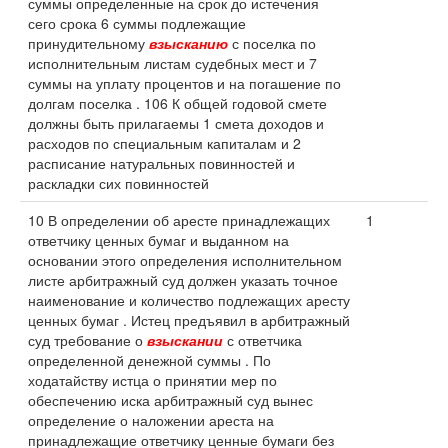
суммы определенные на срок до истечения
сего срока 6 суммы подлежащие
принудительному
взысканию
с поселка по
исполнительным листам судебных мест и 7
суммы на уплату процентов и на погашение по
долгам поселка . 106 К общей годовой смете
должны быть прилагаемы 1 смета доходов и
расходов по специальным капиталам и 2
расписание натуральных повинностей и
раскладки сих повинностей
10 В определении об аресте принадлежащих
1
ответчику ценных бумаг и выданном на
основании этого определения исполнительном
листе арбитражный суд должен указать точное
наименование и количество подлежащих аресту
ценных бумаг . Истец предъявил в арбитражный
суд требование о
взыскании
с ответчика
определенной денежной суммы . По
ходатайству истца о принятии мер по
обеспечению иска арбитражный суд вынес
определение о наложении ареста на
принадлежащие ответчику ценные бумаги без