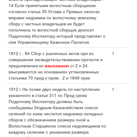
14 Если принятыми волостным сборщиком
согласно статье 35 Устава о Прямых налогах
мерами недоимка по волостному земскому
сбору с частных владельцев не будет
пополнена то волостной сборщик доносит
Податному Инспектору который представляет о
сем Управляющему Казенною Палатою
1912 г . 94 Сбор с различных актов при их
1
совершении засвидетельствовании протесте и
предъявлении ко
взысканию
ст 2 п 24
взыскиваются на основаниях установленных
статьями 70 прид к прим . 2 и 1649 прик
1912 г Не позже двух недель по наступлении
1
указанного в статье 311 по Прод срока
Податному Инспектору должны быть
сообщаемы Уездным Казначейством список
селений по коим числится недоимка окладных
сборов с обозначением размера оной а
Волостным Старшиною список недоимщиков по
каждому селению с указанием размера