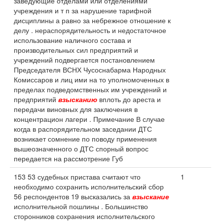
заведующие отделами или отделениями
учреждения и т п за нарушение тарифной
дисциплины а равно за небрежное отношение к
делу . нераспорядительность и недостаточное
использование наличного состава и
производительных сил предприятий и
учреждений подвергается постановлением
Председателя ВСНХ Чусоснабарма Народных
Комиссаров и лиц ими на то уполномоченных в
пределах подведомственных им учреждений и
предприятий
взысканию
вплоть до ареста и
передачи виновных для заключения в
концентрацион лагери . Примечание В случае
когда в распорядительном заседании ДТС
возникает сомнение по поводу применения
вышеозначенного о ДТС спорный вопрос
передается на рассмотрение Губ
153 53 судебных пристава считают что
1
необходимо сохранить исполнительский сбор
56 респондентов 19 высказались за
взыскание
исполнительной пошлины . Большинство
сторонников сохранения исполнительского