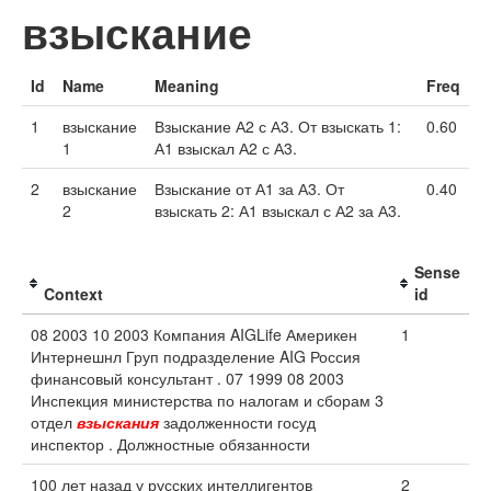
взыскание
Id
Name
Meaning
Freq
1
взыскание
Взыскание А2 с А3. От взыскать 1:
0.60
1
А1 взыскал А2 с А3.
2
взыскание
Взыскание от А1 за А3. От
0.40
2
взыскать 2: А1 взыскал с А2 за А3.
Sense
Context
id
08 2003 10 2003 Компания AIGLife Америкен
1
Интернешнл Груп подразделение AIG Россия
финансовый консультант . 07 1999 08 2003
Инспекция министерства по налогам и сборам 3
отдел
взыскания
задолженности госуд
инспектор . Должностные обязанности
100 лет назад у русских интеллигентов
2