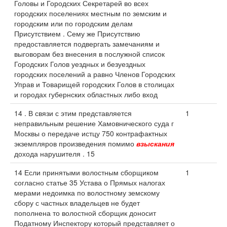
Головы и Городских Секретарей во всех
городских поселениях местным по земским и
городским или по городским делам
Присутствием . Сему же Присутствию
предоставляется подвергать замечаниям и
выговорам без внесения в послужной список
Городских Голов уездных и безуездных
городских поселений а равно Членов Городских
Управ и Товарищей городских Голов в столицах
и городах губернских областных либо вход
14 . В связи с этим представляется
1
неправильным решение Хамовнического суда г
Москвы о передаче истцу 750 контрафактных
экземпляров произведения помимо
взыскания
дохода нарушителя . 15
14 Если принятыми волостным сборщиком
1
согласно статье 35 Устава о Прямых налогах
мерами недоимка по волостному земскому
сбору с частных владельцев не будет
пополнена то волостной сборщик доносит
Податному Инспектору который представляет о