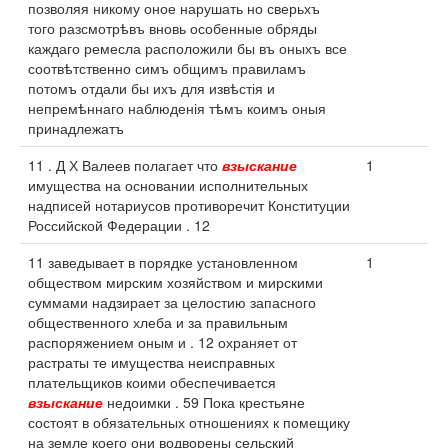
позволяя никому оное нарушать но сверьхъ
того разсмотрѣвъ вновь особенные обряды
каждаго ремесла расположили бы въ оныхъ все
соотвѣтственно симъ общимъ правиламъ
потомъ отдали бы ихъ для извѣстія и
непремѣннаго наблюденія тѣмъ коимъ оныя
принадлежатъ
11 . Д Х Валеев полагает что
взыскание
1
имущества на основании исполнительных
надписей нотариусов противоречит Конституции
Российской Федерации . 12
11 заведывает в порядке установленном
1
обществом мирским хозяйством и мирскими
суммами надзирает за целостию запасного
общественного хлеба и за правильным
распоряжением оным и . 12 охраняет от
растраты те имущества неисправных
плательщиков коими обеспечивается
взыскание
недоимки . 59 Пока крестьяне
состоят в обязательных отношениях к помещику
на земле коего они водворены сельский