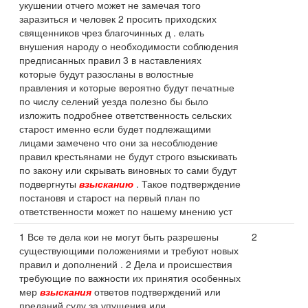
укушении отчего может не замечая того
заразиться и человек 2 просить приходских
священников чрез благочинных д . елать
внушения народу о необходимости соблюдения
предписанных правил 3 в наставлениях
которые будут разосланы в волостные
правления и которые вероятно будут печатные
по числу селений уезда полезно бы было
изложить подробнее ответственность сельских
старост именно если будет подлежащими
лицами замечено что они за несоблюдение
правил крестьянами не будут строго взыскивать
по закону или скрывать виновных то сами будут
подвергнуты
взысканию
. Такое подтверждение
постановя и старост на первый план по
ответственности может по нашему мнению уст
1 Все те дела кои не могут быть разрешены
2
существующими положениями и требуют новых
правил и дополнений . 2 Дела и происшествия
требующие по важности их принятия особенных
мер
взыскания
ответов подтверждений или
преданий суду за упущения или