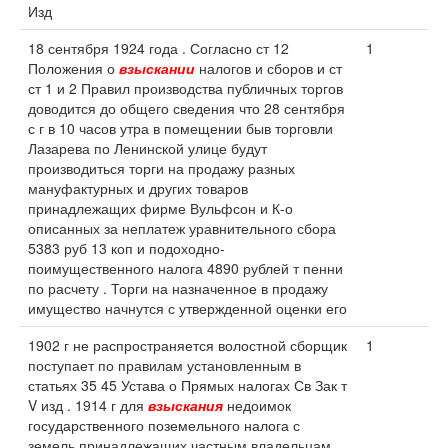
Изд
18 сентября 1924 года . Согласно ст 12
1
Положения о
взыскании
налогов и сборов и ст
ст 1 и 2 Правил производства публичных торгов
доводится до общего сведения что 28 сентября
с г в 10 часов утра в помещении быв торговли
Лазарева по Ленинской улице будут
производиться торги на продажу разных
мануфактурных и других товаров
принадлежащих фирме Вульфсон и К-о
описанных за неплатеж уравнительного сбора
5383 руб 13 коп и подоходно-
поимущественного налога 4890 рублей т пенни
по расчету . Торги на назначенное в продажу
имущество начнутся с утвержденной оценки его
1902 г не распространяется волостной сборщик
1
поступает по правилам установленным в
статьях 35 45 Устава о Прямых налогах Св Зак т
V изд . 1914 г для
взыскания
недоимок
государственного поземельного налога с
земель принадлежащих частным владельцам .