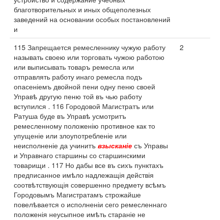
благотворительных и иных общеполезных
заведений на основании особых постановлений
и
115 Запрещается ремесленнику чужую работу
2
называть своею или торговать чужою работою
или выписывать товаръ ремесла или
отправлять работу инаго ремесла подъ
опасеніемъ двойной пени одну пеню своей
Управѣ другую пеню той въ чью работу
вступился . 116 Городовой Магистратъ или
Ратуша буде въ Управѣ усмотритъ
ремесленному положенію противное как то
упущеніе или злоупотребленіе или
неисполненіе да учинитъ
взысканіе
съ Управы
и Управнаго старшины со старшинскими
товарищи . 117 Но дабы все въ сихъ пунктахъ
предписанное имѣло надлежащія действія
соотвѣтствующія совершенно предмету всѣмъ
Городовымъ Магистратамъ строжайше
повелѣвается о исполненіи сего ремесленнаго
положенія неусыпное имѣть стараніе не