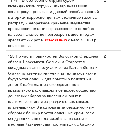
11 ХII . Вчера военно-окружн судом
2
интендантский поручик Винтер вызвавший
сенаторскую ревизию и давший разоблачающий
материал корреспондентам столичных газет за
растрату и небрежное хранение имущества
превышение власти выразившееся в жалобах
на свое начальство приговорен к шести годам
арестантских рот и
взысканию
с него 41 169 р .
неизвестный
123 По части повинностей Волостной Старшина
2
обязан 1 рассылать Сельским Старостам
окладные листы получаемые из Казначейства и
бланки платежных книжек или тех знаков какие
будут установлены для пометы о получении
денег 2 наблюдать за своевременно и
правильною раскладкою в сельских обществах
денежных сборов за внесением оных в
платежные книги и за раздачею сих книжек
плательщикам 3 наблюдать за бездоимочным
сбором с башкир в установленные сроки всех
следующих с них платежей и за взносом в
местные Казначейства поступивших с башкир