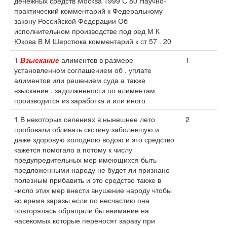
денежных средств Москва 1999 С 80 Научно-
практический комментарий к Федеральному
закону Российской Федерации Об
исполнительном производстве под ред М К
Юкова В М Шерстюка комментарий к ст 57 . 20
1
Взыскание
алиментов в размере
1
установленном соглашением об . уплате
алиментов или решением суда а также
взыскание . задолженности по алиментам
производится из заработка и или иного
1 В некоторых селениях в нынешнее лето
2
пробовали обливать скотину заболевшую и
даже здоровую холодною водою и это средство
кажется помогало а потому к числу
предупредительных мер имеющихся быть
предложенными народу не будет ли признано
полезным прибавить и это средство также в
число этих мер внести внушение народу чтобы
во время заразы если по несчастию она
повторялась обращали бы внимание на
насекомых которые переносят заразу при