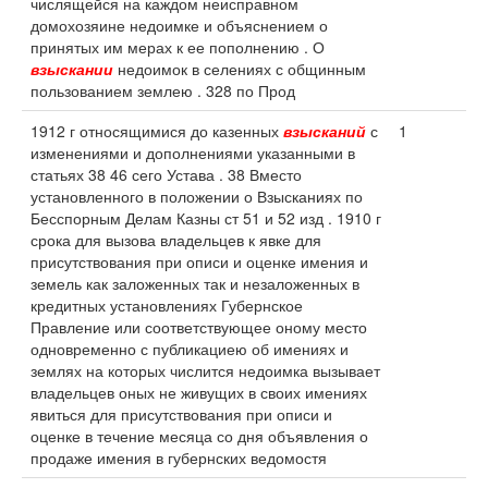
числящейся на каждом неисправном
домохозяине недоимке и объяснением о
принятых им мерах к ее пополнению . О
взыскании
недоимок в селениях с общинным
пользованием землею . 328 по Прод
1912 г относящимися до казенных
взысканий
с
1
изменениями и дополнениями указанными в
статьях 38 46 сего Устава . 38 Вместо
установленного в положении о Взысканиях по
Бесспорным Делам Казны ст 51 и 52 изд . 1910 г
срока для вызова владельцев к явке для
присутствования при описи и оценке имения и
земель как заложенных так и незаложенных в
кредитных установлениях Губернское
Правление или соответствующее оному место
одновременно с публикациею об имениях и
землях на которых числится недоимка вызывает
владельцев оных не живущих в своих имениях
явиться для присутствования при описи и
оценке в течение месяца со дня объявления о
продаже имения в губернских ведомостя