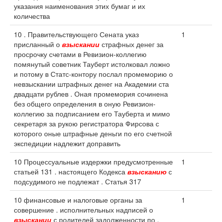
указания наименования этих бумаг и их
количества
10 . Правительствующего Сената указ
1
присланный о
взыскании
страфных денег за
просрочку счетами в Ревизион-коллегию
помянутый советник Тауберт истолковал ложно
и потому в Статс-контору послал промеморию о
невзыскании штрафных денег на Академии ста
двадцати рублев . Оная промемория сочинена
без общего определения в оную Ревизион-
коллегию за подписанием его Тауберта и мимо
секретаря за рукою регистратора Фирсова с
которого оные штрафные деньги по его счетной
экспедиции надлежит доправить
10 Процессуальные издержки предусмотренные
1
статьей 131 . настоящего Кодекса
взысканию
с
подсудимого не подлежат . Статья 317
10 финансовые и налоговые органы за
1
совершение . исполнительных надписей о
взыскании
с родителей задолженности по .