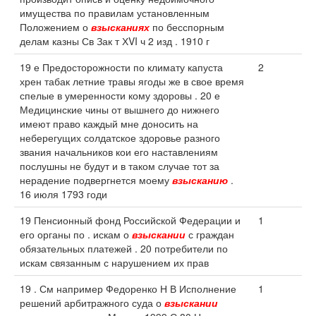
имущества по правилам установленным
Положением о
взысканиях
по бесспорным
делам казны Св Зак т ХVI ч 2 изд . 1910 г
19 е Предосторожности по климату капуста
2
хрен табак летние травы ягоды же в свое время
спелые в умеренности кому здоровы . 20 е
Медицинские чины от вышнего до нижнего
имеют право каждый мне доносить на
неберегущих солдатское здоровье разного
звания начальников кои его наставлениям
послушны не будут и в таком случае тот за
нерадение подвергнется моему
взысканию
.
16 июля 1793 годи
19 Пенсионный фонд Российской Федерации и
1
его органы по . искам о
взыскании
с граждан
обязательных платежей . 20 потребители по
искам связанным с нарушением их прав
19 . См например Федоренко Н В Исполнение
1
решений арбитражного суда о
взыскании