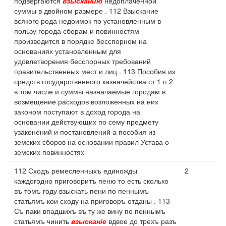
подвергаются
взысканию
недоплаченной
суммы в двойном размере . 112 Взыскание
всякого рода недоимок по установленным в
пользу города сборам и повинностям
производится в порядке бесспорном на
основаниях установленным для
удовлетворения бесспорных требований
правительственных мест и лиц . 113 Пособия из
средств государственного казначейства ст 1 п 2
в том числе и суммы назначаемые городам в
возмещение расходов возложенных на них
законом поступают в доход города на
основании действующих по сему предмету
узаконений и постановлений а пособия из
земских сборов на основании правил Устава о
земских повинностях
112 Сходъ ремесленныхъ единожды
2
каждогодно приговоритъ пеню то есть сколько
въ томъ году взыскать пени по пеннымъ
статьямъ кои сходу на приговоръ отданы . 113
Съ паки впадшихъ въ ту же вину по пеннымъ
статьямъ чинить
взысканіе
вдвое до трехъ разъ