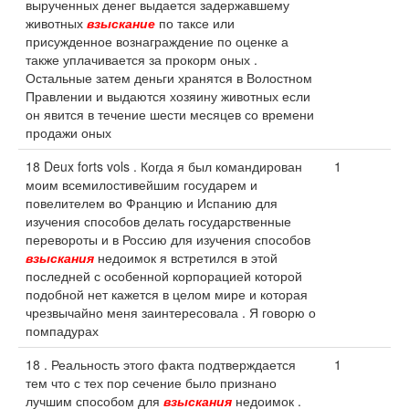
вырученных денег выдается задержавшему
животных
взыскание
по таксе или
присужденное вознаграждение по оценке а
также уплачивается за прокорм оных .
Остальные затем деньги хранятся в Волостном
Правлении и выдаются хозяину животных если
он явится в течение шести месяцев со времени
продажи оных
18 Deux forts vols . Когда я был командирован
1
моим всемилостивейшим государем и
повелителем во Францию и Испанию для
изучения способов делать государственные
перевороты и в Россию для изучения способов
взыскания
недоимок я встретился в этой
последней с особенной корпорацией которой
подобной нет кажется в целом мире и которая
чрезвычайно меня заинтересовала . Я говорю о
помпадурах
18 . Реальность этого факта подтверждается
1
тем что с тех пор сечение было признано
лучшим способом для
взыскания
недоимок .