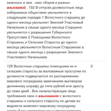
казенных и зем . ских сборов и разных
взысканий
. 152 В отпуски должностные лица
избираемые обществом увольняются в
следующем порядке 1 Волостного старшину до
одного месяца увольняет Земский Участковый
Начальник а свыше одного месяца Старшина
увольняется с разрешения Губернского
Присутствия 2 Помощники Волостного
Старшины и Сельские Старосты до одного
месяца увольняются Волостным Старшиною а
свыше одного месяца с разрешения Земского
Участкового Начальника
125 Волостные старшины помощники их и
2
сельские старосты за маловажные проступки по
должности подвергаются по распоряжению
мирового посредника замечаниям выговорам
денежному штрафу до пяти рублей или аресту
до семи дней . Все начальствующие лица
требования свои о
взысканиях
с волостного
старшины и сельского старосты по делам их
ведомств заявляют мировому посреднику
который по удостоверении в справедливости