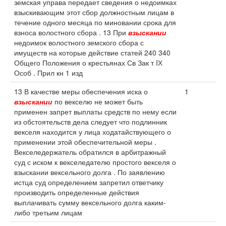
земская управа передает сведения о недоимках
взыскивающим этот сбор должностным лицам в
течение одного месяца по миновании срока для
взноса волостного сбора . 13 При
взыскании
недоимок волостного земского сбора с
имуществ на которые действие статей 240 340
Общего Положения о крестьянах Св Зак т IХ
Особ . Прил кн 1 изд
13 В качестве меры обеспечения иска о
1
взыскании
по векселю не может быть
применен запрет выплаты средств по нему если
из обстоятельств дела следует что подлинник
векселя находится у лица ходатайствующего о
применении этой обеспечительной меры .
Векселедержатель обратился в арбитражный
суд с иском к векселедателю простого векселя о
взыскании вексельного долга . По заявлению
истца суд определением запретил ответчику
производить определенные действия
выплачивать сумму вексельного долга каким-
либо третьим лицам