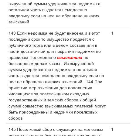
вырученной суммы удерживается недоимка а
остальная часть выдается немедленно
владельцу если на нее не обращено никаких
взысканий
143 Если недоимка не будет внесена и в этот
1
последний срок то имущество продается с
публичного торга или в целом составе или в
части достаточной для покрытия недоимки по
правилам Положения о
взысканиях
по
бесспорным делам казны . Из вырученной
суммы удерживается недоимка а остальная
часть выдается немедленно владельцу если на
нее не обращено никаких взысканий . 144 При
принятии мер взыскания для пополнения
числящихся за плательщиком окладных
государственных и земских сборов к общей
сумме совместно взыскиваемых платежей могут
быть присоединены и недоимки поселковых
сборов
145 Поселковый сбор с служащих на железных
1
дорогах за постройки на участках отведенных