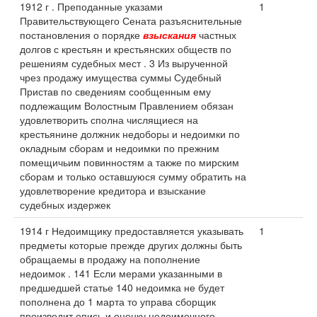
1912 г . Преподанные указами
1
Правительствующего Сената разъяснительные
постановления о порядке
взыскания
частных
долгов с крестьян и крестьянских обществ по
решениям судебных мест . 3 Из вырученной
чрез продажу имущества суммы Судебный
Пристав по сведениям сообщенным ему
подлежащим Волостным Правлением обязан
удовлетворить сполна числящиеся на
крестьянине должник недоборы и недоимки по
окладным сборам и недоимки по прежним
помещичьим повинностям а также по мирским
сборам и только оставшуюся сумму обратить на
удовлетворение кредитора и взыскание
судебных издержек
1914 г Недоимщику предоставляется указывать
1
предметы которые прежде других должны быть
обращаемы в продажу на пополнение
недоимок . 141 Если мерами указанными в
предшедшей статье 140 недоимка не будет
пополнена до 1 марта то управа сборщик
производит опись и оценку недоимочного