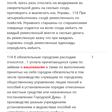
послѣ трехъ разъ отослать на воздержаніе въ
смирительной домъ на сколько сходъ
приговоритъ и выключить изъ Управы . 114 При
четыремѣсячномъ сходѣ ремесленныхъ по
повѣсткѣ Управнаго старшины со старшинскими
товарищи отдается на волю схода имѣетъ ли
каждый ремесленный внести и сколько денегъ
въ ремесленную казну что при каждомъ
годовомъ сходѣ ремесленные единожды
опредѣлить имѣютъ
114 К обязательным городским расходам
1
относятся . 1 уплата причитающихся сумм по
займам и
взысканиям
а также по выполнению
принятых на себя городом обязательств в том
числе производство служащим по городскому
общественному управлению лицам пенсий и
пособий в установленном порядке отнесенных
на местные средства или назначенных по
постановлению Городской Думы . 2
производство разным учреждениям
установлениям и ведомствам пособий на
устройство и содержание учебных