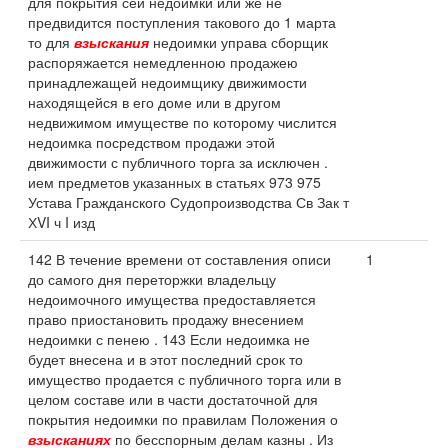
для покрытия сей недоимки или же не
предвидится поступления такового до 1 марта
то для
взыскания
недоимки управа сборщик
распоряжается немедленною продажею
принадлежащей недоимщику движимости
находящейся в его доме или в другом
недвижимом имуществе по которому числится
недоимка посредством продажи этой
движимости с публичного торга за исключен .
ием предметов указанных в статьях 973 975
Устава Гражданского Судопроизводства Св Зак т
ХVI ч I изд
142 В течение времени от составления описи
1
до самого дня переторжки владельцу
недоимочного имущества предоставляется
право приостановить продажу внесением
недоимки с пенею . 143 Если недоимка не
будет внесена и в этот последний срок то
имущество продается с публичного торга или в
целом составе или в части достаточной для
покрытия недоимки по правилам Положения о
взысканиях
по бесспорным делам казны . Из