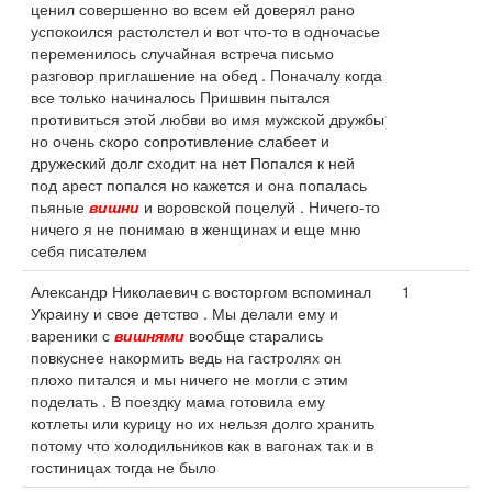
ценил совершенно во всем ей доверял рано
успокоился растолстел и вот что-то в одночасье
переменилось случайная встреча письмо
разговор приглашение на обед . Поначалу когда
все только начиналось Пришвин пытался
противиться этой любви во имя мужской дружбы
но очень скоро сопротивление слабеет и
дружеский долг сходит на нет Попался к ней
под арест попался но кажется и она попалась
пьяные
вишни
и воровской поцелуй . Ничего-то
ничего я не понимаю в женщинах и еще мню
себя писателем
Александр Николаевич с восторгом вспоминал
1
Украину и свое детство . Мы делали ему и
вареники с
вишнями
вообще старались
повкуснее накормить ведь на гастролях он
плохо питался и мы ничего не могли с этим
поделать . В поездку мама готовила ему
котлеты или курицу но их нельзя долго хранить
потому что холодильников как в вагонах так и в
гостиницах тогда не было