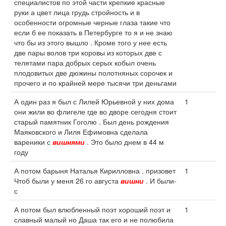
специалистов по этой части крепкие красные
руки а цвет лица грудь стройность и в
особенности огромные черные глаза такие что
если б ее показать в Петербурге то я и не знаю
что бы из этого вышло . Кроме того у нее есть
две пары волов три коровы из которых две с
телятами пара добрых серых кобыл очень
плодовитых две дюжины полотняных сорочек и
прочего и по крайней мере тысячи три деньгами
А один раз я был с Лилей Юрьевной у них дома
1
они жили во флигеле где во дворе сегодня стоит
старый памятник Гоголю . Был день рождения
Маяковского и Лиля Ефимовна сделала
вареники с
вишнями
. Это было днем в 44 м
году
А потом барыня Наталья Кирилловна . призовет
1
Чтоб были у меня 26 го августа
вишни
. И были-
с
А потом был влюбленный поэт хороший поэт и
1
славный малый но Даша так его и не полюбила