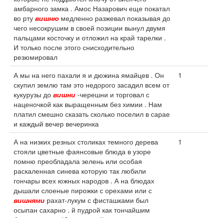
амбарного замка . Амос Назарович еще покатал
во рту
вишню
медленно разжевал показывая до
чего несокрушим в своей позиции вынул двумя
пальцами косточку и отложил на край тарелки .
И только после этого снисходительно
резюмировал
А мы на него пахали я и дюжина ямайцев . Он
1
скупил землю там это недорого засадил всем от
кукурузы до
вишни
-черешни и торговал с
наценочкой как выращенным без химии . Нам
платил смешно сказать сколько поселил в сарае
и каждый вечер вечеринка
А на низких резных столиках темного дерева
1
стояли цветные фаянсовые блюда в узоре
помню преобладала зелень или особая
раскаленная синева которую так любили
гончары всех южных народов . А на блюдах
дышали слоеные пирожки с орехами или с
вишнями
рахат-лукум с фисташками был
осыпан сахарно . й пудрой как тончайшим