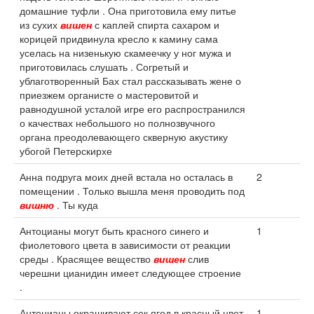
домашние туфли . Она приготовила ему питье
из сухих
вишен
с каплей спирта сахаром и
корицей придвинула кресло к камину сама
уселась на низенькую скамеечку у ног мужа и
приготовилась слушать . Согретый и
ублаготворенный Бах стал рассказывать жене о
приезжем органисте о мастеровитой и
равнодушной усталой игре его распространился
о качествах небольшого но полнозвучного
органа преодолевающего скверную акустику
убогой Петерскирхе
Анна подруга моих дней встала но осталась в
2
помещении . Только вышла меня проводить под
вишню
. Ты куда
Антоцианы могут быть красного синего и
1
фиолетового цвета в зависимости от реакции
среды . Красящее вещество
вишен
слив
черешни цианидин имеет следующее строение
.
Антоцианы окрашивают сок ягод в красный цвет
1