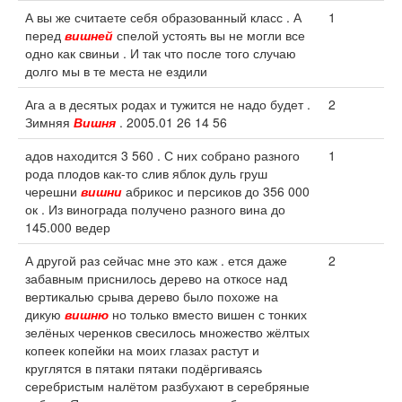
А вы же считаете себя образованный класс . А
1
перед
вишней
спелой устоять вы не могли все
одно как свиньи . И так что после того случаю
долго мы в те места не ездили
Ага а в десятых родах и тужится не надо будет .
2
Зимняя
Вишня
. 2005.01 26 14 56
адов находится 3 560 . С них собрано разного
1
рода плодов как-то слив яблок дуль груш
черешни
вишни
абрикос и персиков до 356 000
ок . Из винограда получено разного вина до
145.000 ведер
А другой раз сейчас мне это каж . ется даже
2
забавным приснилось дерево на откосе над
вертикалью срыва дерево было похоже на
дикую
вишню
но только вместо вишен с тонких
зелёных черенков свесилось множество жёлтых
копеек копейки на моих глазах растут и
круглятся в пятаки пятаки подёргиваясь
серебристым налётом разбухают в серебряные