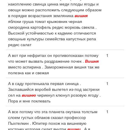
накоплению свинца цинка меди плоды ягоды и
овощи можно расположить следующим образом
в порядке возрастания земляника
вишня
яблоки груша томат крыжовник черная
смородина картофель редис морковь свекла .
Высокой устойчивостью к кадмию отличаются
овощные культуры семейства капустных репа
редис салат
А вот при нефритах он противопоказан потому
1
что может вызвать раздражение почек .
Вишня
вместо аспирина . Замороженная вишня так же
полезна как и свежая
А в саду протенькала первая синица .
1
Заспавшийся воробей вылетел из-под застрехи
сел на
вишню
чирикнул клюнул розовую ягоду .
Пора и мне поклевать
А все потому что эта планета окутана толстым
1
слоем густых облаков сказал профессор
Пыхтелкин . Юпитер похож на вишневую
косточку которая сидит внутри
вишни
. А я