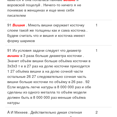
воровской поцелуй . Ничего-то ничего я не
понимаю в женщинах и еще мню себя
писателем
91
Вишня
. Мякоть вишни окружает косточку
1
слоем такой же толщины как и сама косточка .
Будем считать что и вишня и косточка имеют
форму шариков
91 Из условия задачи следует что диаметр
1
вишни
в 3 раза больше диаметра косточки .
Значит объём вишни больше объёма косточки в
3x3x3 т е в 27 раз на долю косточки приходится
1 27 объёма вишни а на долю сочной части
остальные 26 27 следовательно сочная часть
вишни больше косточки по объёму в 26 раз . 92
Если модель легче натуры в 8 000 000 раз и обе
сделаны из одного металла то объём модели
должен быть в 8 000 000 раз меньше объёма
натуры
A И Михеев . Действительно дикая степная
2