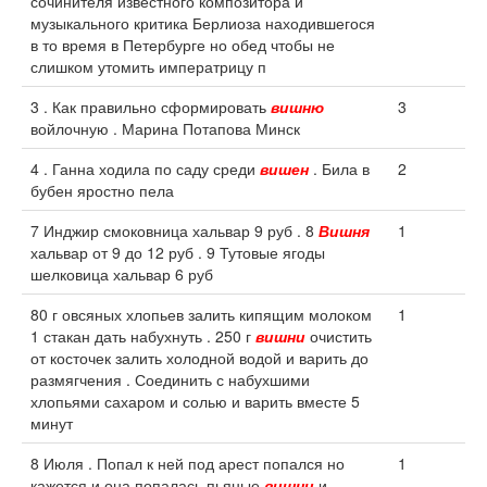
сочинителя известного композитора и
музыкального критика Берлиоза находившегося
в то время в Петербурге но обед чтобы не
слишком утомить императрицу п
3 . Как правильно сформировать
вишню
3
войлочную . Марина Потапова Минск
4 . Ганна ходила по саду среди
вишен
. Била в
2
бубен яростно пела
7 Инджир смоковница хальвар 9 руб . 8
Вишня
1
хальвар от 9 до 12 руб . 9 Тутовые ягоды
шелковица хальвар 6 руб
80 г овсяных хлопьев залить кипящим молоком
1
1 стакан дать набухнуть . 250 г
вишни
очистить
от косточек залить холодной водой и варить до
размягчения . Соединить с набухшими
хлопьями сахаром и солью и варить вместе 5
минут
8 Июля . Попал к ней под арест попался но
1
кажется и она попалась пьяные
вишни
и