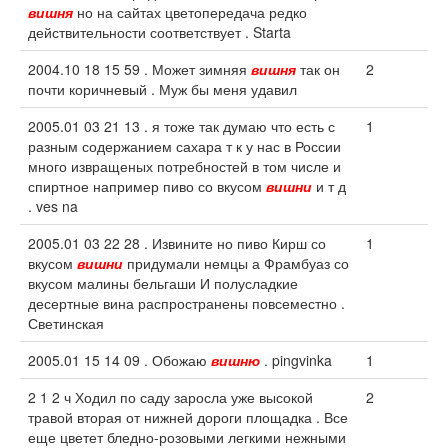
вишня
но на сайтах цветопередача редко
действительности соответствует . Starta
2004.10 18 15 59 . Может зимняя
вишня
так он
2
почти коричневый . Муж бы меня удавил
2005.01 03 21 13 . я тоже так думаю что есть с
1
разным содержанием сахара т к у нас в России
много извращеных потребностей в том числе и
спиртное например пиво со вкусом
вишни
и т д
. ves na
2005.01 03 22 28 . Извините но пиво Кирш со
1
вкусом
вишни
придумали немцы а Фрамбуаз со
вкусом малины бельгаши И полусладкие
десертные вина распространены повсеместно .
Светинская
2005.01 15 14 09 . Обожаю
вишню
. pingvinka
1
2 1 2 ч Ходил по саду заросла уже высокой
2
травой вторая от нижней дороги площадка . Все
еще цветет бледно-розовыми легкими нежными