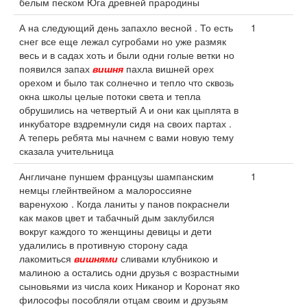
белым песком Юга древней прародины
А на следующий день запахло весной . То есть
1
снег все еще лежал сугробами но уже размяк
весь и в садах хоть и были одни голые ветки но
появился запах
вишня
пахла вишней орех
орехом и было так солнечно и тепло что сквозь
окна школы целые потоки света и тепла
обрушились на четвертый А и они как цыплята в
инкубаторе вздремнули сидя на своих партах .
А теперь ребята мы начнем с вами новую тему
сказала учительница
Англичане пуншем французы шампанским
1
немцы глейнтвейном а малороссияне
варенухою . Когда ланиты у панов покраснели
как маков цвет и табачный дым заклубился
вокруг каждого то женщины девицы и дети
удалились в противную сторону сада
лакомиться
вишнями
сливами клубникою и
малиною а остались одни друзья с возрастными
сыновьями из числа коих Никанор и Коронат яко
философы пособляли отцам своим и друзьям