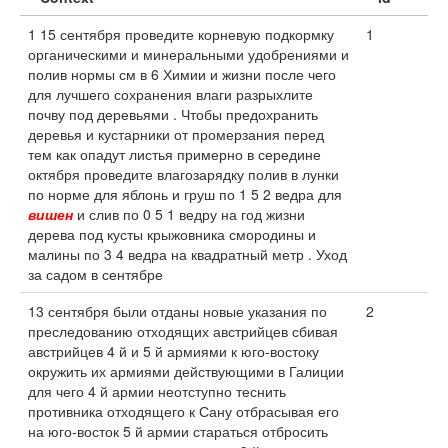
1 15 сентября проведите корневую подкормку
1
органическими и минеральными удобрениями и
полив нормы см в 6 Химии и жизни после чего
для лучшего сохранения влаги разрыхлите
почву под деревьями . Чтобы предохранить
деревья и кустарники от промерзания перед
тем как опадут листья примерно в середине
октября проведите влагозарядку полив в лунки
по норме для яблонь и груш по 1 5 2 ведра для
вишен
и слив по 0 5 1 ведру на год жизни
дерева под кусты крыжовника смородины и
малины по 3 4 ведра на квадратный метр . Уход
за садом в сентябре
13 сентября были отданы новые указания по
2
преследованию отходящих австрийцев сбивая
австрийцев 4 й и 5 й армиями к юго-востоку
окружить их армиями действующими в Галиции
для чего 4 й армии неотступно теснить
противника отходящего к Сану отбрасывая его
на юго-восток 5 й армии стараться отбросить