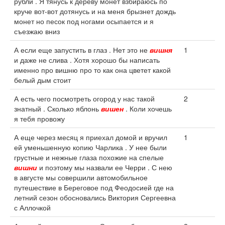
рубли . Я тянусь к дереву монет взбираюсь по
круче вот-вот дотянусь и на меня брызнет дождь
монет но песок под ногами осыпается и я
съезжаю вниз
А если еще запустить в глаз . Нет это не
вишня
1
и даже не слива . Хотя хорошо бы написать
именно про вишню про то как она цветет какой
белый дым стоит
А есть чего посмотреть огород у нас такой
2
знатный . Сколько яблонь
вишен
. Коли хочешь
я тебя провожу
А еще через месяц я приехал домой и вручил
1
ей уменьшенную копию Чарлика . У нее были
грустные и нежные глаза похожие на спелые
вишни
и поэтому мы назвали ее Черри . С нею
в августе мы совершили автомобильное
путешествие в Береговое под Феодосией где на
летний сезон обосновались Виктория Сергеевна
с Аллочкой