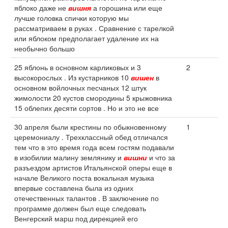
яблоко даже не
вишня
а горошина или еще
лучше головка спички которую мы
рассматриваем в руках . Сравнение с тарелкой
или яблоком предполагает удаление их на
необычно большо
25 яблонь в основном карликовых и 3
2
высокорослых . Из кустарников 10
вишен
в
основном войлочных песчаных 12 штук
жимолости 20 кустов смородины 5 крыжовника
15 облепих десяти сортов . Но и это не все
30 апреля были крестины по обыкновенному
1
церемониалу . Трехклассный обед отличался
тем что в это время года всем гостям подавали
в изобилии малину землянику и
вишни
и что за
разъездом артистов Итальянской оперы еще в
начале Великого поста вокальная музыка
впервые составлена была из одних
отечественных талантов . В заключение по
программе должен был еще следовать
Венгерский марш под дирекцией его