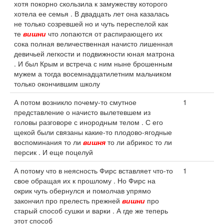
хотя покорно скользила к замужеству которого
хотела ее семья . В двадцать лет она казалась
не только созревшей но и чуть переспелой как
те
вишни
что лопаются от распирающего их
сока полная величественная начисто лишенная
девичьей легкости и подвижности юная матрона
. И был Крым и встреча с ним ныне брошенным
мужем а тогда восемнадцатилетним мальчиком
только окончившим школу
А потом возникло почему-то смутное
1
представление о начисто вылетевшем из
головы разговоре с инородным телом . С его
щекой были связаны какие-то плодово-ягодные
воспоминания то ли
вишня
то ли абрикос то ли
персик . И еще поцелуй
А потому что в неясность Фирс вставляет что-то
1
свое обращая их к прошлому . Но Фирс на
окрик чуть обернулся и помолчав упрямо
закончил про прелесть прежней
вишни
про
старый способ сушки и варки . А где же теперь
этот способ