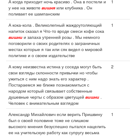
А когда приходит ночь красиво . Она в постели и
1
у нее на животе
вишня
или клубника . Он
поливает ее шампанским
А кока-кола . Великолепный жаждоутоляющий
1
напиток сказал я Что-то вроде смеси кофе сока
вишни
и запаха утренней розы . Мы немного
поговорили о своих родителях о заграничных
местах которые я так или сяк видел о мировой
политике и о своем издательстве
А кому неизвестна истина у соседа могут быть
2
свои взгляды склонности привычки но чтобы
ужиться с ним надо знать его характер .
Постараемся же ближе познакомиться с
народом который связывает собственные
душевные черты с образом цветущей
вишни
.
Человек с внимательным взглядом
Александр Михайлович если верить Пришвину
1
был о своей половине тоже не слишком
высокого мнения безуспешно пытался нацелить
ее на учительскую работу как супругу весьма