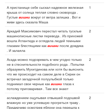
А пристанище себе сыскал надежное железная
1
крыша от солнца теплая словно сковорода .
Густые
вишни
вокруг от ветра затишка . Вот и
живи здесь сказала Маша
Аркадий Максимович перестал читать тусклые
2
машинописные листки перевода . Из прихожей
вошла Атлантида и оглядела людей темными
глазами блестящими как
вишни
после дождика
. И залаяла
Асада можно подозревать в чем угодно только
2
не в стеснительности подобного рода . Попытки
образумить Мухитдинова или хотя бы выяснить
что же происходит на самом деле в Сирии он
встречал загадочной полуулыбкой только
поднимал свои черные как
вишни
глаза к
потолку приговаривая . Там все знают
аслаждением ощупывая отвыкшей подошвой
2
влажную но уже успевшую прогреться траву .
Придирчиво осмотрев яблони она перешла к