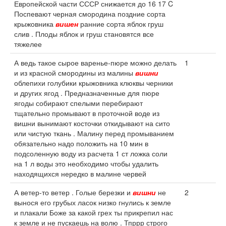
Европейской части СССР снижается до 16 17 C
Поспевают черная смородина поздние сорта
крыжовника
вишен
ранние сорта яблок груш
слив . Плоды яблок и груш становятся все
тяжелее
А ведь такое сырое варенье-пюре можно делать
1
и из красной смородины из малины
вишни
облепихи голубики крыжовника клюквы черники
и других ягод . Предназначенные для пюре
ягоды собирают спелыми перебирают
тщательно промывают в проточной воде из
вишни вынимают косточки откидывают на сито
или чистую ткань . Малину перед промыванием
обязательно надо положить на 10 мин в
подсоленную воду из расчета 1 ст ложка соли
на 1 л воды это необходимо чтобы удалить
находящихся нередко в малине червей
А ветер-то ветер . Голые березки и
вишни
не
2
вынося его грубых ласок низко гнулись к земле
и плакали Боже за какой грех ты прикрепил нас
к земле и не пускаешь на волю . Тпррр строго