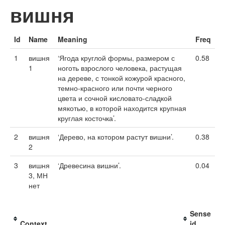
вишня
Id
Name
Meaning
Freq
1
вишня
‘Ягода круглой формы, размером с
0.58
1
ноготь взрослого человека, растущая
на дереве, с тонкой кожурой красного,
темно-красного или почти черного
цвета и сочной кисловато-сладкой
мякотью, в которой находится крупная
круглая косточка’.
2
вишня
‘Дерево, на котором растут вишни’.
0.38
2
3
вишня
‘Древесина вишни’.
0.04
3, МН
нет
Sense
Context
id