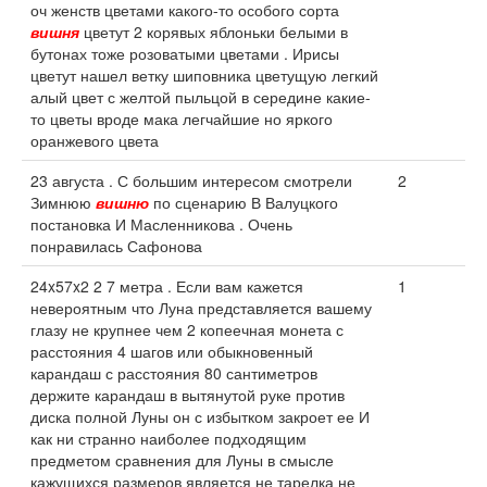
оч женств цветами какого-то особого сорта
вишня
цветут 2 корявых яблоньки белыми в
бутонах тоже розоватыми цветами . Ирисы
цветут нашел ветку шиповника цветущую легкий
алый цвет с желтой пыльцой в середине какие-
то цветы вроде мака легчайшие но яркого
оранжевого цвета
23 августа . С большим интересом смотрели
2
Зимнюю
вишню
по сценарию В Валуцкого
постановка И Масленникова . Очень
понравилась Сафонова
24x57x2 2 7 метра . Если вам кажется
1
невероятным что Луна представляется вашему
глазу не крупнее чем 2 копеечная монета с
расстояния 4 шагов или обыкновенный
карандаш с расстояния 80 сантиметров
держите карандаш в вытянутой руке против
диска полной Луны он с избытком закроет ее И
как ни странно наиболее подходящим
предметом сравнения для Луны в смысле
кажущихся размеров является не тарелка не