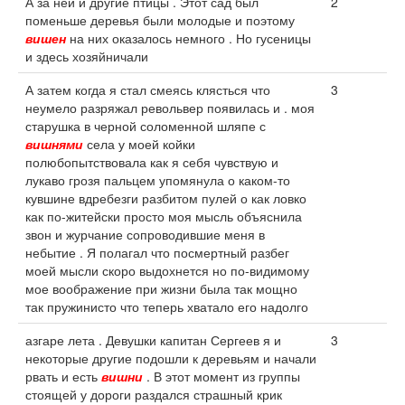
А за ней и другие птицы . Этот сад был
2
поменьше деревья были молодые и поэтому
вишен
на них оказалось немного . Но гусеницы
и здесь хозяйничали
А затем когда я стал смеясь клясться что
3
неумело разряжал револьвер появилась и . моя
старушка в черной соломенной шляпе с
вишнями
села у моей койки
полюбопытствовала как я себя чувствую и
лукаво грозя пальцем упомянула о каком-то
кувшине вдребезги разбитом пулей о как ловко
как по-житейски просто моя мысль объяснила
звон и журчание сопроводившие меня в
небытие . Я полагал что посмертный разбег
моей мысли скоро выдохнется но по-видимому
мое воображение при жизни была так мощно
так пружинисто что теперь хватало его надолго
азгаре лета . Девушки капитан Сергеев я и
3
некоторые другие подошли к деревьям и начали
рвать и есть
вишни
. В этот момент из группы
стоящей у дороги раздался страшный крик