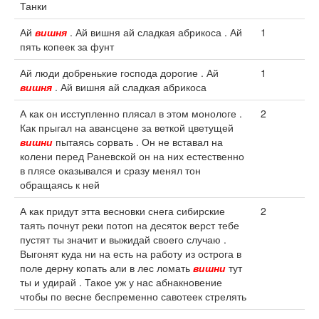
Танки
Ай
вишня
. Ай вишня ай сладкая абрикоса . Ай
1
пять копеек за фунт
Ай люди добренькие господа дорогие . Ай
1
вишня
. Ай вишня ай сладкая абрикоса
А как он исступленно плясал в этом монологе .
2
Как прыгал на авансцене за веткой цветущей
вишни
пытаясь сорвать . Он не вставал на
колени перед Раневской он на них естественно
в плясе оказывался и сразу менял тон
обращаясь к ней
А как придут этта весновки снега сибирские
2
таять почнут реки потоп на десяток верст тебе
пустят ты значит и выжидай своего случаю .
Выгонят куда ни на есть на работу из острога в
поле дерну копать али в лес ломать
вишни
тут
ты и удирай . Такое уж у нас абнакновение
чтобы по весне беспременно савотеек стрелять