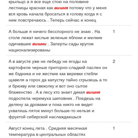
крыльцо а я все еще стою на половине
лестницы красная как
вишня
потому что у меня
вся кровь начала бросаться в голову когда я с
ним повстречаюсь . Теперь сейчас и конец
А больше я ничего бесспорного не знаю . На
1
столе лежат кислые зеленые яблоки и мелкие
одичавшие
вишни
. Заперты сады кругом
национализированы
А в августе уже не лебеду не ягоды на
2
картофеле черные приторно-сладкий паслен он
же бздника и не жесткие как веревки стебли
щавеля а горох да капустку тайно сгрызешь а то
и брюкву или свеколку и вот оно сытое
блаженство . А в лесу кто знает дикая
вишня
подоспела черемуха шиповник . Поедешь на
деляну за дровами и пока никто не видит
ухватишь пяток минут больше-то нельзя и
фруктой сибирской наслаждаешься
Август конец лета . Средняя месячная
1
температура в центральных областях