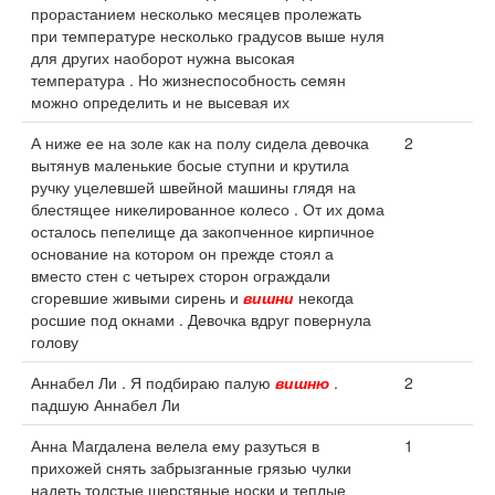
прорастанием несколько месяцев пролежать
при температуре несколько градусов выше нуля
для других наоборот нужна высокая
температура . Но жизнеспособность семян
можно определить и не высевая их
А ниже ее на золе как на полу сидела девочка
2
вытянув маленькие босые ступни и крутила
ручку уцелевшей швейной машины глядя на
блестящее никелированное колесо . От их дома
осталось пепелище да закопченное кирпичное
основание на котором он прежде стоял а
вместо стен с четырех сторон ограждали
сгоревшие живыми сирень и
вишни
некогда
росшие под окнами . Девочка вдруг повернула
голову
Аннабел Ли . Я подбираю палую
вишню
.
2
падшую Аннабел Ли
Анна Магдалена велела ему разуться в
1
прихожей снять забрызганные грязью чулки
надеть толстые шерстяные носки и теплые