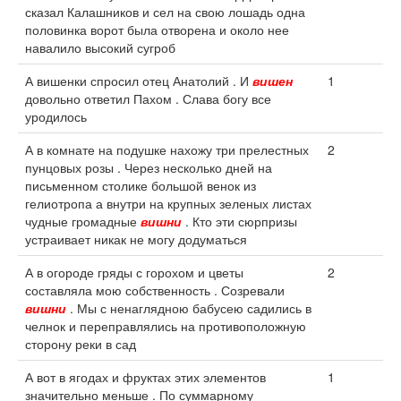
сказал Калашников и сел на свою лошадь одна
половинка ворот была отворена и около нее
навалило высокий сугроб
А вишенки спросил отец Анатолий . И
вишен
1
довольно ответил Пахом . Слава богу все
уродилось
А в комнате на подушке нахожу три прелестных
2
пунцовых розы . Через несколько дней на
письменном столике большой венок из
гелиотропа а внутри на крупных зеленых листах
чудные громадные
вишни
. Кто эти сюрпризы
устраивает никак не могу додуматься
А в огороде гряды с горохом и цветы
2
составляла мою собственность . Созревали
вишни
. Мы с ненаглядною бабусею садились в
челнок и переправлялись на противоположную
сторону реки в сад
А вот в ягодах и фруктах этих элементов
1
значительно меньше . По суммарному