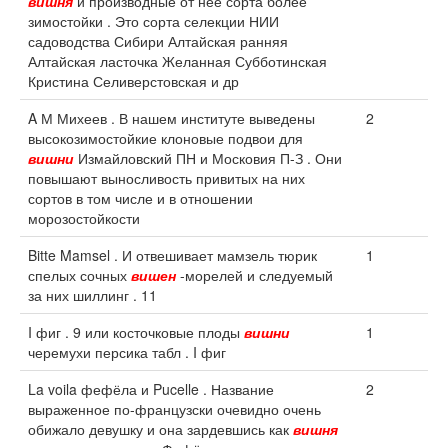
вишня
и производные от нее сорта более
зимостойки . Это сорта селекции НИИ
садоводства Сибири Алтайская ранняя
Алтайская ласточка Желанная Субботинская
Кристина Селиверстовская и др
A М Михеев . В нашем институте выведены
2
высокозимостойкие клоновые подвои для
вишни
Измайловский ПН и Московия П-З . Они
повышают выносливость привитых на них
сортов в том числе и в отношении
морозостойкости
Bitte Mamsel . И отвешивает мамзель тюрик
1
спелых сочных
вишен
-морелей и следуемый
за них шиллинг . 11
I фиг . 9 или косточковые плоды
вишни
1
черемухи персика табл . I фиг
La voila фефёла и Pucelle . Название
2
выраженное по-французски очевидно очень
обижало девушку и она зардевшись как
вишня