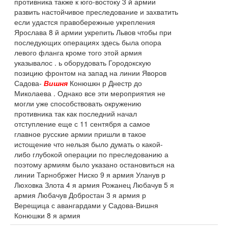
противника также к юго-востоку 3 й армии
развить настойчивое преследование и захватить
если удастся правобережные укрепления
Ярослава 8 й армии укрепить Львов чтобы при
последующих операциях здесь была опора
левого фланга кроме того этой армия
указывалос . ь оборудовать Городокскую
позицию фронтом на запад на линии Яворов
Садова-
Вишня
Конюшкн р Днестр до
Миколаева . Однако все эти мероприятия не
могли уже способствовать окружению
противника так как последний начал
отступление еще с 11 сентября а самое
главное русские армии пришли в такое
истощение что нельзя было думать о какой-
либо глубокой операции по преследованию а
поэтому армиям было указано остановиться на
линии Тарнобржег Ниско 9 я армия Уланув р
Люховка Злота 4 я армия Рожанец Любачув 5 я
армия Любачув Добростан 3 я армия р
Верещица с авангардами у Садова-Вишня
Конюшки 8 я армия