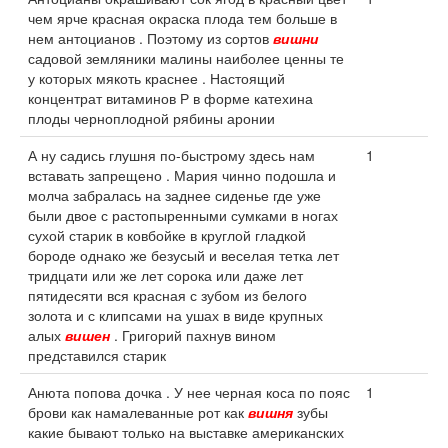
чем ярче красная окраска плода тем больше в
нем антоцианов . Поэтому из сортов
вишни
садовой земляники малины наиболее ценны те
у которых мякоть краснее . Настоящий
концентрат витаминов Р в форме катехина
плоды черноплодной рябины аронии
А ну садись глушня по-быстрому здесь нам
1
вставать запрещено . Мария чинно подошла и
молча забралась на заднее сиденье где уже
были двое с растопыренными сумками в ногах
сухой старик в ковбойке в круглой гладкой
бороде однако же безусый и веселая тетка лет
тридцати или же лет сорока или даже лет
пятидесяти вся красная с зубом из белого
золота и с клипсами на ушах в виде крупных
алых
вишен
. Григорий пахнув вином
представился старик
Анюта попова дочка . У нее черная коса по пояс
1
брови как намалеванные рот как
вишня
зубы
какие бывают только на выставке американских