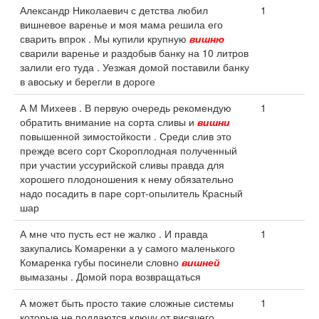
Александр Николаевич с детства любил
1
вишневое варенье и моя мама решила его
сварить впрок . Мы купили крупную
вишню
сварили варенье и раздобыв банку на 10 литров
залили его туда . Уезжая домой поставили банку
в авоську и берегли в дороге
А М Михеев . В первую очередь рекомендую
1
обратить внимание на сорта сливы и
вишни
повышенной зимостойкости . Среди слив это
прежде всего сорт Скороплодная полученный
при участии уссурийской сливы правда для
хорошего плодоношения к нему обязательно
надо посадить в паре сорт-опылитель Красный
шар
А мне что пусть ест не жалко . И правда
1
закупались Комаренки а у самого маленького
Комаренка губы посинели словно
вишней
вымазаны . Домой пора возвращаться
А может быть просто такие сложные системы
1
которые не поддаются ключу от висячего