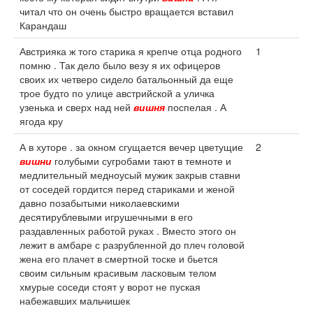
читал что он очень быстро вращается вставил
Карандаш
Австрияка ж того старика я крепче отца родного
1
помню . Так дело было везу я их офицеров
своих их четверо сидело батальонный да еще
трое будто по улице австрийской а уличка
узенька и сверх над ней
вишня
поспелая . А
ягода кру
А в хуторе . за окном сгущается вечер цветущие
2
вишни
голубыми сугробами тают в темноте и
медлительный медноусый мужик закрыв ставни
от соседей гордится перед стариками и женой
давно позабытыми николаевскими
десятирублевыми игрушечными в его
раздавленных работой руках . Вместо этого он
лежит в амбаре с разрубленной до плеч головой
жена его плачет в смертной тоске и бьется
своим сильным красивым ласковым телом
хмурые соседи стоят у ворот не пуская
набежавших мальчишек