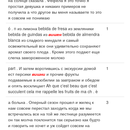
на солнце сказала . Фефёла я это точно я
простая девушка и никаких примеров не
получила а что другое вы меня называете то это
я совсем не понимаю
ó . n из лимона bebida de fresa из земляники
1
bebida de guindas из
вишен
bebida de almendra
blanca из сладкого миндаля и самый
освежительный все они удивительно сохраняют
аромат своего плода . Кроме этого подают еще
слегка замороженное молоко
part . И затем воротившись с экскурсии домой
1
ест персики
вишни
и прочие фрукты
подаваемые в изобилии за завтраком и обедом
и опять восклицает Ah que c'est beau que c'est
succulent cela me rappelle les fruits de ma ch . è
а больна . Оперный сезон прошел и жилец к
3
нам совсем перестал заходить когда же мы
встречались все на той же лестнице разумеется
он так молча поклонится так серьезно как будто
и говорить не хочет и уж сойдет совсем на