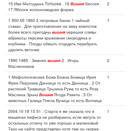
15 Ива Матсудана Tortuosa . 16
Вишня
Бессея .
2
17 Яблоня колонновидная форма
1 900 65 1860 2 литровые банки 1 чайный
1
стакан . Для приготовления на зиму компотов
более всего пригодны
вишня
черешня сливы
абрикосы персики крыжовник смородина и
клубника . Плоды обмыть отцедить перебрать
удалить веточки
1990 1985 . Зимняя
вишня
2 . Игорь
2
Масленников
1 Мифологические Божа Божна Божица Ирия
1
Фрея Перуника Данница то есть Денница . 2 От
растений Травница Трьнина Ружа то есть Роза
Маслина Зрьна
Вишня
Ягода Ракита . 3 От
животных Галица Пчела Вучица то есть Волчица
2004.10 18 15 51 . Старта я же сказала что в
1
машинах нифига не разбираюсь если жигуль от
остальных отличу то уже хорошо а малиновый
Тахо на сайте представлен хотя там он скорее