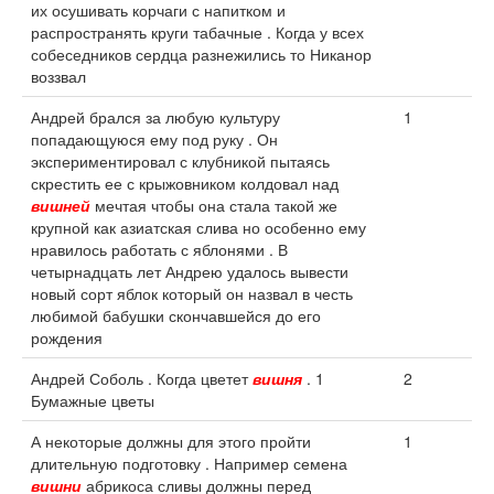
их осушивать корчаги с напитком и
распространять круги табачные . Когда у всех
собеседников сердца разнежились то Никанор
воззвал
Андрей брался за любую культуру
1
попадающуюся ему под руку . Он
экспериментировал с клубникой пытаясь
скрестить ее с крыжовником колдовал над
вишней
мечтая чтобы она стала такой же
крупной как азиатская слива но особенно ему
нравилось работать с яблонями . В
четырнадцать лет Андрею удалось вывести
новый сорт яблок который он назвал в честь
любимой бабушки скончавшейся до его
рождения
Андрей Соболь . Когда цветет
вишня
. 1
2
Бумажные цветы
А некоторые должны для этого пройти
1
длительную подготовку . Например семена
вишни
абрикоса сливы должны перед