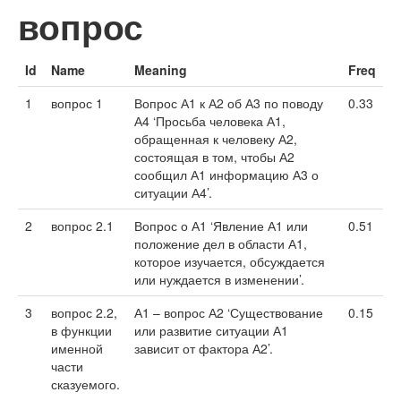
вопрос
Id
Name
Meaning
Freq
1
вопрос 1
Вопрос А1 к А2 об А3 по поводу
0.33
А4 ‘Просьба человека А1,
обращенная к человеку А2,
состоящая в том, чтобы А2
сообщил А1 информацию А3 о
ситуации А4’.
2
вопрос 2.1
Вопрос о А1 ‘Явление А1 или
0.51
положение дел в области А1,
которое изучается, обсуждается
или нуждается в изменении’.
3
вопрос 2.2,
А1 – вопрос А2 ‘Существование
0.15
в функции
или развитие ситуации А1
именной
зависит от фактора А2’.
части
сказуемого.