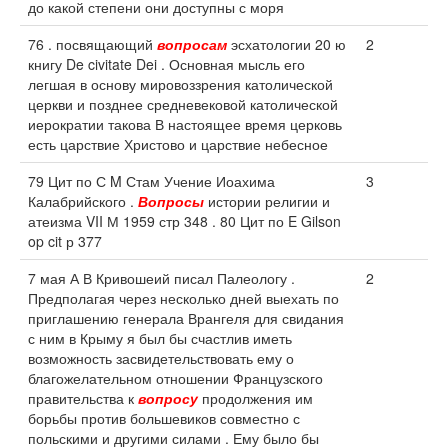
до какой степени они доступны с моря
76 . посвящающий
вопросам
эсхатологии 20 ю
2
книгу De civitate Dei . Основная мысль его
легшая в основу мировоззрения католической
церкви и позднее средневековой католической
иерократии такова В настоящее время церковь
есть царствие Христово и царствие небесное
79 Цит по С M Стам Учение Иоахима
3
Калабрийского .
Вопросы
истории религии и
атеизма VII М 1959 стр 348 . 80 Цит по E Gilson
op cit р 377
7 мая А В Кривошеий писал Палеологу .
2
Предполагая через несколько дней выехать по
приглашению генерала Врангеля для свидания
с ним в Крыму я был бы счастлив иметь
возможность засвидетельствовать ему о
благожелательном отношении Французского
правительства к
вопросу
продолжения им
борьбы против большевиков совместно с
польскими и другими силами . Ему было бы