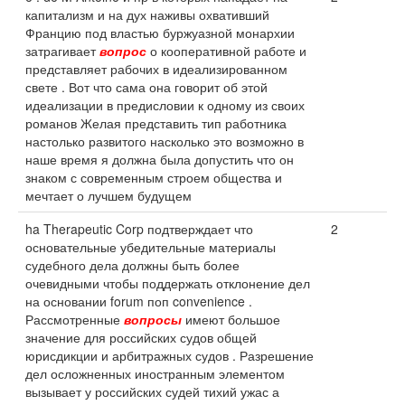
капитализм и на дух наживы охвативший
Францию под властью буржуазной монархии
затрагивает
вопрос
о кооперативной работе и
представляет рабочих в идеализированном
свете . Вот что сама она говорит об этой
идеализации в предисловии к одному из своих
романов Желая представить тип работника
настолько развитого насколько это возможно в
наше время я должна была допустить что он
знаком с современным строем общества и
мечтает о лучшем будущем
ha Therapeutic Corp подтверждает что
2
основательные убедительные материалы
судебного дела должны быть более
очевидными чтобы поддержать отклонение дел
на основании forum поп convenience .
Рассмотренные
вопросы
имеют большое
значение для российских судов общей
юрисдикции и арбитражных судов . Разрешение
дел осложненных иностранным элементом
вызывает у российских судей тихий ужас а