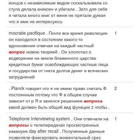
концов с независимым видом соскальзывала со
стула делала книксен и убегала . Зато для себя
я читала много книг от меня не прятали думая
что я ими не интересуюсь
mocratie pacifique . Почти все время революции
1
он находился в состоянии какого-то
вдохновения отвечая на каждый частный
вопрос
новою теорией . Он хлопотал о
водворении на земле блаженного царства
кредитных бумаг освобождающих частные лица
и государства от гнета долгов денег и всяческих
затруднений
. Planck говорит что я не имею право считать Ф
2
постоянным потому что Ф в общем случае
зависит от р Я и занялся решением
вопроса
какой должен быть общий вид функции z чтобы .
Telephone Interviewing system . Они отвечали на
1
вопросы
о телепередачах просмотренных
накануне day after recall . Полученные данные
позволяли фиксировать моментальный срез