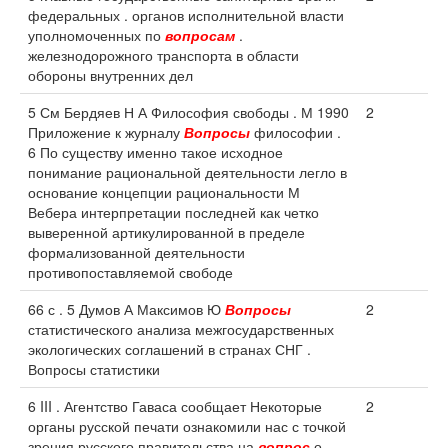
федеральных . органов исполнительной власти
уполномоченных по
вопросам
.
железнодорожного транспорта в области
обороны внутренних дел
5 См Бердяев Н А Философия свободы . М 1990
2
Приложение к журналу
Вопросы
философии .
6 По существу именно такое исходное
понимание рациональной деятельности легло в
основание концепции рациональности М
Вебера интерпретации последней как четко
выверенной артикулированной в пределе
формализованной деятельности
противопоставляемой свободе
66 с . 5 Думов А Максимов Ю
Вопросы
2
статистического анализа межгосударственных
экологических соглашений в странах СНГ .
Вопросы статистики
6 III . Агентство Гаваса сообщает Некоторые
2
органы русской печати ознакомили нас с точкой
зрения русского правительства на
вопрос
о