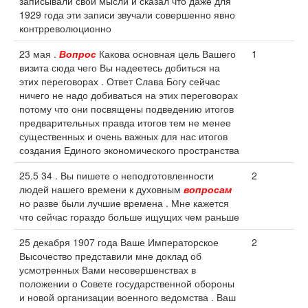
записывали свои мысли и сказал что даже для
1929 года эти записи звучали совершенно явно
контрреволюционно
23 мая .
Вопрос
Какова основная цель Вашего
1
визита сюда чего Вы надеетесь добиться на
этих переговорах . Ответ Слава Богу сейчас
ничего не надо добиваться на этих переговорах
потому что они посвящены подведению итогов
предварительных правда итогов тем не менее
существенных и очень важных для нас итогов
создания Единого экономического пространства
25.5 34 . Вы пишете о неподготовленности
2
людей нашего времени к духовным
вопросам
но разве были лучшие времена . Мне кажется
что сейчас гораздо больше ищущих чем раньше
25 декабря 1907 года Ваше Императорское
2
Высочество представили мне доклад об
усмотренных Вами несовершенствах в
положении о Совете государственной обороны
и новой организации военного ведомства . Ваш