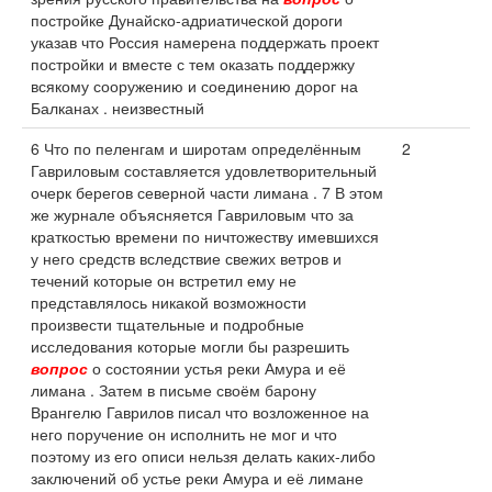
постройке Дунайско-адриатической дороги
указав что Россия намерена поддержать проект
постройки и вместе с тем оказать поддержку
всякому сооружению и соединению дорог на
Балканах . неизвестный
6 Что по пеленгам и широтам определённым
2
Гавриловым составляется удовлетворительный
очерк берегов северной части лимана . 7 В этом
же журнале объясняется Гавриловым что за
краткостью времени по ничтожеству имевшихся
у него средств вследствие свежих ветров и
течений которые он встретил ему не
представлялось никакой возможности
произвести тщательные и подробные
исследования которые могли бы разрешить
вопрос
о состоянии устья реки Амура и её
лимана . Затем в письме своём барону
Врангелю Гаврилов писал что возложенное на
него поручение он исполнить не мог и что
поэтому из его описи нельзя делать каких-либо
заключений об устье реки Амура и её лимане