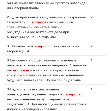
они не привозят в Москву ни Русского инвалида
ни Северной почты
2 судьи присяжные народные или арбитражные
2
заседатели о .
вопросах
возникавших в
совещательной комнате в связи с .
обсуждением обстоятельств дела при
вынесении решения суда или
3 . Волнует тебя
вопрос
оставят ли тебя на
2
второй год . 4
3 Как сочетать общественные и рыночные
1
интересы в телевизионном вещании . Ответы на
эти
вопросы
мы заложили в предложенных
конкурсной комиссии вещательных концепциях
будущего телеканала . Но мы пошли дальше
3 Педагог вправе с разрешения
1
председательствующего задавать .
вопросы
несовершеннолетнему потерпевшему
свидетелю . 4 При необходимости для участия в
допросе несовершеннолетних