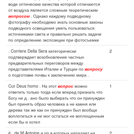
воде оптические качества которой отличаются
от воздуха является сложным теоретическим
вопросом
. Однако каждому подводному
фотографу необходимо знать основные законы
подводного освещения уметь пользоваться
источниками света и правильно решать задачи
по определению экспозиции при фотосъемке
. Corriere Della Sera категорически
2
подтверждает возобновление частных
предварительных переговоров между
представителями Италии и Турции по
вопросу
о подготовке почвы к заключению мира .
Cur Deus homo . На этот
вопрос
можно
1
ответить только тогда если вперед признать что
Богу не д . ано было выбирать что он принужден
был принять образ человека а не камня или
дерева так же как он принужден был вообще
воплотиться и не мог остаться не воплощенным
если бы и хотел
é . de M Antoine и пр в которых нападает на
2