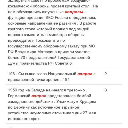
экспертный совет по проблемам воздушно-
космической обороны провел круглый стол . На
нем обсуждались актуальные
вопросы
функционирования ВКО России определялись
основные направления ее развития . В работе
круглого стола который прошел под эгидой
первого заместителя министра обороны
председателя Госкомитета по
государственному оборонному заказу при МО
РФ Владимира Матюхина приняли участие
более 70 представителей Государственной
Думы правительства РФ Совета б
193 . См выше глава Национальный
вопрос
с
2
нравственной точки зрения . 194
1959 год на Западе начинался тревожно .
3
Германский
вопрос
представлялся бомбой
замедленного действия . Ультиматум Хрущева
по Берлину как включенное взрывное
устройство неумолимо отсчитывал дни 27 мая
истекал его срок