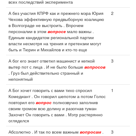
всех последствий эксперимента
А без участия КПРФ как и прежнего мэра Юрия
2
Чехова эффективную предвыборную коалицию
в Волгограде не выстроить . Впрочем
персоналии в этом
вопросе
мало важны .
Единым кандидатом региональной партии
власти несмотря на трения и претензии могут
быть и Тюрин и Михайлов и кто-то еще
А бог его знает ответил машинист и кепкой
3
вытер пот с лица . И не было больше
вопросов
. Груз был действительно странный и
непонятный
А Бог хочет говорить с вами тихо спросил
1
Комедиант . Он говорил шепотом а потом Голос
повторил его
вопрос
полнозвучно заполнив
своим громом всю долину и разогнав туман
Захочет Он говорить с вами . Мэтр растерянно
огляделся
Абсолютно . И так по всем важным
вопросам
.
3