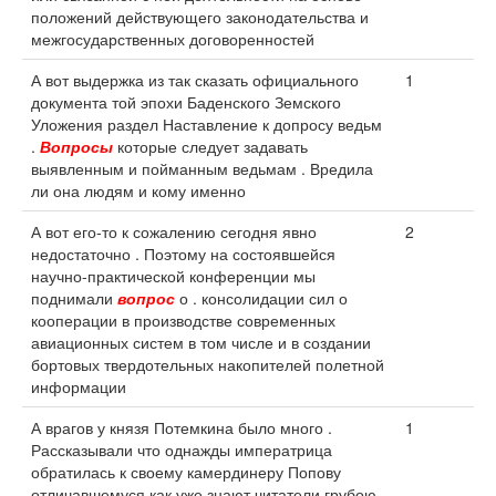
положений действующего законодательства и
межгосударственных договоренностей
А вот выдержка из так сказать официального
1
документа той эпохи Баденского Земского
Уложения раздел Наставление к допросу ведьм
.
Вопросы
которые следует задавать
выявленным и пойманным ведьмам . Вредила
ли она людям и кому именно
А вот его-то к сожалению сегодня явно
2
недостаточно . Поэтому на состоявшейся
научно-практической конференции мы
поднимали
вопрос
о . консолидации сил о
кооперации в производстве современных
авиационных систем в том числе и в создании
бортовых твердотельных накопителей полетной
информации
А врагов у князя Потемкина было много .
1
Рассказывали что однажды императрица
обратилась к своему камердинеру Попову
отличавшемуся как уже знают читатели грубою