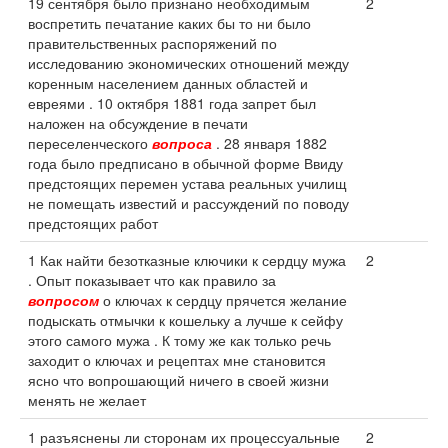
19 сентября было признано необходимым
2
воспретить печатание каких бы то ни было
правительственных распоряжений по
исследованию экономических отношений между
коренным населением данных областей и
евреями . 10 октября 1881 года запрет был
наложен на обсуждение в печати
переселенческого
вопроса
. 28 января 1882
года было предписано в обычной форме Ввиду
предстоящих перемен устава реальных училищ
не помещать известий и рассуждений по поводу
предстоящих работ
1 Как найти безотказные ключики к сердцу мужа
2
. Опыт показывает что как правило за
вопросом
о ключах к сердцу прячется желание
подыскать отмычки к кошельку а лучше к сейфу
этого самого мужа . К тому же как только речь
заходит о ключах и рецептах мне становится
ясно что вопрошающий ничего в своей жизни
менять не желает
1 разъяснены ли сторонам их процессуальные
2