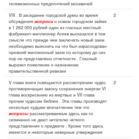
телевизионных предпочтений москвичей
VIII . В заседании городской думы во время
2
обсуждения
вопроса
о новом городском займе
в 1 262 000 рублей один из гласных местный
фабрикант-миллионер Асеев высказался в том
смысле что прежде чем заключать новый заем
необходимо выяснить на что был израсходован
прежний миллионный заем по которому до сих
пор не представлено отчетности . Гласный
выразил пожелание о назначении
правительственной ревизии
V глава книги псвящается рассмотрению чудес
2
противоречащих закону сохранения энергии VI
глава воскресению из мертвых и VII глава
прочим чудесам библии . Эти главы производят
несколько худшее впечатление тем что
вопросы
рассматриваемые здесь как-то
скомканно не дают читателю четкого
представления о предмете . Кроме того здесь
имеются и некоторые неверные утверждения