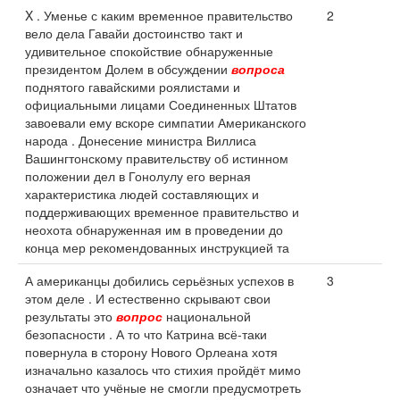
X . Уменье с каким временное правительство
2
вело дела Гавайи достоинство такт и
удивительное спокойствие обнаруженные
президентом Долем в обсуждении
вопроса
поднятого гавайскими роялистами и
официальными лицами Соединенных Штатов
завоевали ему вскоре симпатии Американского
народа . Донесение министра Виллиса
Вашингтонскому правительству об истинном
положении дел в Гонолулу его верная
характеристика людей составляющих и
поддерживающих временное правительство и
неохота обнаруженная им в проведении до
конца мер рекомендованных инструкцией та
А американцы добились серьёзных успехов в
3
этом деле . И естественно скрывают свои
результаты это
вопрос
национальной
безопасности . А то что Катрина всё-таки
повернула в сторону Нового Орлеана хотя
изначально казалось что стихия пройдёт мимо
означает что учёные не смогли предусмотреть