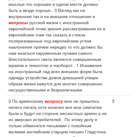
мыслью что хорошее в одном месте должно
быть и везде хорошо . 3 Взгляд как на
внутренние так и на внешние отношения и
вопросы
русской жизни с иностранной
европейской точки зрения рассматривание их в
европейские очки так сказать в стекла
поляризованные под европейским углом
наклонения причем нередко то что должно бы
нам казаться окруженным лучами самого
блистательного света является совершенным
мраком и темнотою и наоборот . 1 Искажения
на иностранный лад всех внешних форм быта
одежды устройства домов домашней утвари
образа жизни кажутся для многих совершенно
несущественными и безразличными
2 По армянскому
вопросу
мне не пришлось
3
ничего писать хотя конечно все мои симпатии
были и будут на стороне несчастных армян а не
их зверских истребителей . По этому делу я
только обменялся письмами с покойным
великим английским старцем письмо Гладстона