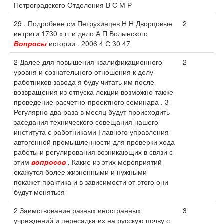
Петроградского Отделения В С М Р
29 . Подробнее см Петрухинцев Н Н Дворцовые
2
интриги 1730 х гг и дело А П Волынского
Вопросы
истории . 2006 4 С 30 47
2 Далее для повышения квалификационного
2
уровня и сознательного отношения к делу
работников завода я буду читать им после
возвращения из отпуска лекции возможно также
проведение расчетно-проектного семинара . 3
Регулярно два раза в месяц будут происходить
заседания технического совещания нашего
института с работниками Главного управления
автогенной промышленности для проверки хода
работы и регулирования возникающих в связи с
этим
вопросов
. Какие из этих мероприятий
окажутся более жизненными и нужными
покажет практика и в зависимости от этого они
будут меняться
2 Заимствование разных иностранных
3
учреждений и пересадка их на русскую почву с