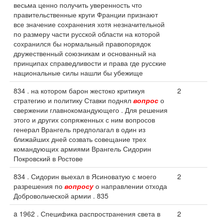
весьма ценно получить уверенность что
правительственные круги Франции признают
все значение сохранения хотя незначительной
по размеру части русской области на которой
сохранился бы нормальный правопорядок
дружественный союзникам и основанный на
принципах справедливости и права где русские
национальные силы нашли бы убежище
834 . на котором барон жестоко критикуя
2
стратегию и политику Ставки поднял
вопрос
о
свержении главнокомандующего . Для решения
этого и других сопряженных с ним вопросов
генерал Врангель предполагал в один из
ближайших дней созвать совещание трех
командующих армиями Врангель Сидорин
Покровский в Ростове
834 . Сидорин выехал в Ясиноватую с моего
2
разрешения по
вопросу
о направлении отхода
Добровольческой армии . 835
a 1962 . Специфика распространения света в
2