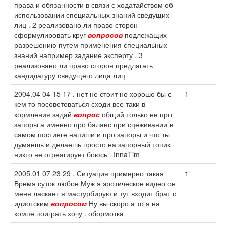
права и обязанности в связи с ходатайством об
использовании специальных знаний сведущих
лиц . 2 реализовано ли право сторон
сформулировать круг
вопросов
подлежащих
разрешению путем применения специальных
знаний например задание эксперту . 3
реализовано ли право сторон предлагать
кандидатуру сведущего лица лиц
2004.04 04 15 17 . нет не стоит но хорошо бы с
1
кем то посоветоваться сходи все таки в
кормления задай
вопрос
общий только не про
запоры а именно про баланс при сцеживании в
самом постинге напиши и про запоры и что ты
думаешь и делаешь просто на запорный топик
никто не отреагирует боюсь . InnaTim
2005.01 07 23 29 . Ситуация примерно такая
1
Время суток любое Муж я эротическое видео он
меня ласкает я мастурбирую и тут входит брат с
идиотским
вопросом
Ну вы скоро а то я на
компе поиграть хочу . обормотка