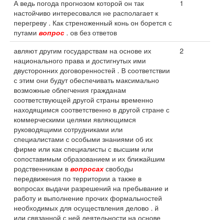
А ведь погода прогнозом которой он так
1
настойчиво интересовался не располагает к
перегреву . Как стреноженный конь он борется с
путами
вопрос
. ов без ответов
авляют другим государствам на основе их
2
национального права и достигнутых ими
двусторонних договоренностей . В соответствии
с этим они будут обеспечивать максимально
возможные облегчения гражданам
соответствующей другой страны временно
находящимся соответственно в другой стране с
коммерческими целями являющимся
руководящими сотрудниками или
специалистами с особыми знаниями об их
фирме или как специалисты с высшим или
сопоставимым образованием и их ближайшим
родственникам в
вопросах
свободы
передвижения по территории а также в
вопросах выдачи разрешений на пребывание и
работу и выполнение прочих формальностей
необходимых для осуществления делово . й
или связанной с ней деятельности на основе