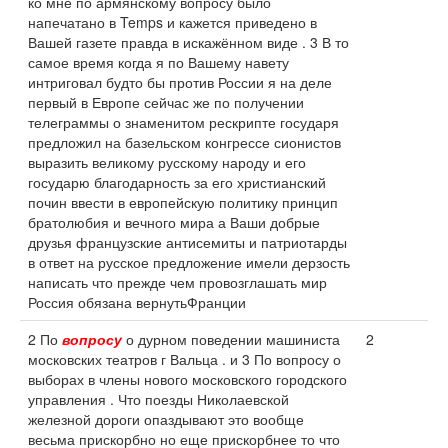
ко мне по армянскому вопросу было
напечатано в Temps и кажется приведено в
Вашей газете правда в искажённом виде . 3 В то
самое время когда я по Вашему навету
интриговал будто бы против России я на деле
первый в Европе сейчас же по получении
телеграммы о знаменитом рескрипте государя
предложил на базельском конгрессе сионистов
выразить великому русскому народу и его
государю благодарность за его христианский
почин ввести в европейскую политику принцип
братолюбия и вечного мира а Ваши добрые
друзья французские антисемиты и патриотарды
в ответ на русское предложение имели дерзость
написать что прежде чем провозглашать мир
Россия обязана вернутьФранции
2 По
вопросу
о дурном поведении машиниста
2
московских театров г Вальца . и 3 По вопросу о
выборах в члены нового московского городского
управления . Что поезды Николаевской
железной дороги опаздывают это вообще
весьма прискорбно но еще прискорбнее то что