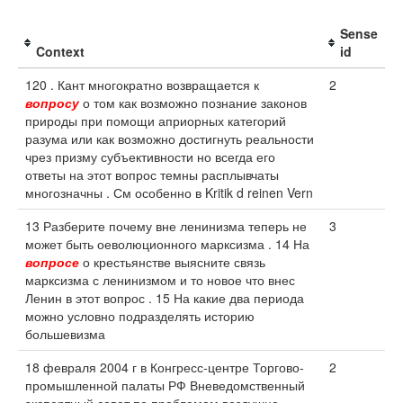
Sense
Context
id
120 . Кант многократно возвращается к
2
вопросу
о том как возможно познание законов
природы при помощи априорных категорий
разума или как возможно достигнуть реальности
чрез призму субъективности но всегда его
ответы на этот вопрос темны расплывчаты
многозначны . См особенно в Kritik d reinen Vern
13 Разберите почему вне ленинизма теперь не
3
может быть оеволюционного марксизма . 14 На
вопросе
о крестьянстве выясните связь
марксизма с ленинизмом и то новое что внес
Ленин в этот вопрос . 15 На какие два периода
можно условно подразделять историю
большевизма
18 февраля 2004 г в Конгресс-центре Торгово-
2
промышленной палаты РФ Вневедомственный