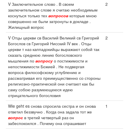
V Заключительное слово . В своем
2
заключительном слове я считаю необходимым
коснуться только тех
вопросов
которые мною
совершенно не были затронуты в докладе .
Жилищный вопрос
V Отцы церкви св Василий Великий св Григорий
2
Богослов св Григорий Нисский IV век . Отцы
церкви т наз каппадокийцы выражают собой так
сказать среднюю линию богословского
мышления по
вопросу
о постижимости и
непостижимости Божией . Не подвергая
вопроса философскому углублению и
рассматривая его преимущественно со стороны
религиозно-практической они считают как бы
саму собою разумеющеюся идею
отрицательного богословия
Wie geht es снова спросила сестра и он снова
1
ответил беззвучно . Когда она задала тот же
вопрос
в третий четвертый раз он
забеспокоился . Почему она спрашивает