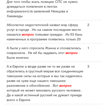
Для того чтобы знать позицию СПС не нужно
дожидаться появления в лентах
информагентств заявлений Немцова и
Хакамады
Абсолютно недостаточной назвал мэр сферу
2
услуг в городе . Но на самом последнем месте
оказался
вопрос
помывки граждан . Из 53 бань
намеченных в программе появились только 20
А были у него спросила Жанна и спохватилась
1
покраснела . Не ей бы задавать этот
вопрос
.
Были конечно
А в Европе а везде разве не то же разве не
3
обратились в грустный мираж все соединяющие
тамошние силы на которые и мы так надеялись
разве не хуже еще нашего тамошнее
разложение и обособление . Вот
вопрос
который не может миновать русского человека .
Да и какой истинный русский не думает прежде
всего о Европе