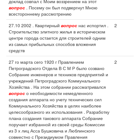
доклад совпал с Моим воззрением на этот
вопрос
. Посему он был подвергнут Мною
всестороннему рассмотрению
27.10 2002 . Квартирный
вопрос
нас испортил .
2
Строительство элитного жилья в историческом
центре города остается для строителей одним
из самых прибыльных способов вложения
средств
27 го марта сего 1920 г Правлением
2
Петроградского Отдела В С М Р было созвано
Собрание инженеров и техников предприятий и
учреждений Петроградского Коммунального
Хозяйства . На этом собрании рассматривался
вопрос
о необходимости немедленного
создания аппарата но учету технических сил
Коммунального Хозяйства в целях наиболее
целесообразного их использования . Разработку
плана создания такового аппарата Собрание
поручает избранной из своей среды Комиссии
из 3 х лиц Асса Бушковича и Люблинского
совместно с Президиумом Правления