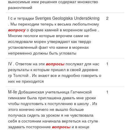
выносимые ими решения содержат множество
разночтений
I c и тетрадки Sveriges Geologiska Undersökning
2
. Мы переходим теперь к весьма любопытному
вопросу
о форме камней в моренном щебне .
Многие геологи которые впрочем сами не
исследовали морен утверждают как твердо
установленный факт что камни в моренах
непременно должны быть угловаты
IV . Ответом на эти
вопросы
послужат для нас
1
результаты к которым пришел в своей деревне
гр Толстой . Их знают все и подробно говорить о
них не приходится
M-lle Добашинская учительница Гатчинской
1
гимназии была приглашена давать мне уроки
чтобы подготовить к поступлению в школу . Из
этого конечно ничего не вышло больше
получаса сидеть за уроком я не чувствовала
себя в состоянии начинала вертеться на стуле
задавать посторонние
вопросы
и в конце