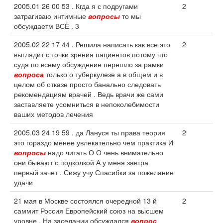
2005.01 26 00 53 . Кгда я с подругами
2
затрагиваю интимные
вопросы
то мы
обсуждаетм ВСЁ . 3
2005.02 22 17 44 . Решила написать как все это
2
выглядит с точки зрения пациентов потому что
судя по всему обсуждение перешло за рамки
вопроса
только о туберкулезе а в общем и в
целом об отказе просто банально следовать
рекомендациям врачей . Ведь врачи же сами
заставляете усомниться в непоколебимости
ваших методов лечения
2005.03 24 19 59 . да Лануся ты права теория
2
это гораздо менее увлекательно чем практика И
вопросы
надо читать О О чень внимательно
они бывают с подколкой А у меня завтра
первый зачет . Сижу учу Спасибки за пожелание
удачи
21 мая в Москве состоялся очередной 13 й
2
саммит Россия Европейский союз на высшем
уровне . На заседании обсуждался
вопрос