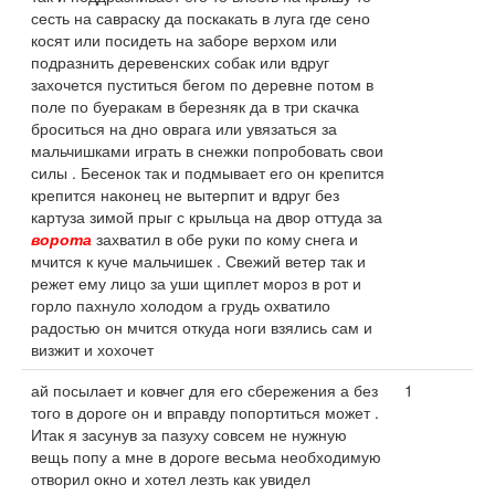
сесть на савраску да поскакать в луга где сено
косят или посидеть на заборе верхом или
подразнить деревенских собак или вдруг
захочется пуститься бегом по деревне потом в
поле по буеракам в березняк да в три скачка
броситься на дно оврага или увязаться за
мальчишками играть в снежки попробовать свои
силы . Бесенок так и подмывает его он крепится
крепится наконец не вытерпит и вдруг без
картуза зимой прыг с крыльца на двор оттуда за
ворота
захватил в обе руки по кому снега и
мчится к куче мальчишек . Свежий ветер так и
режет ему лицо за уши щиплет мороз в рот и
горло пахнуло холодом а грудь охватило
радостью он мчится откуда ноги взялись сам и
визжит и хохочет
ай посылает и ковчег для его сбережения а без
1
того в дороге он и вправду попортиться может .
Итак я засунув за пазуху совсем не нужную
вещь попу а мне в дороге весьма необходимую
отворил окно и хотел лезть как увидел