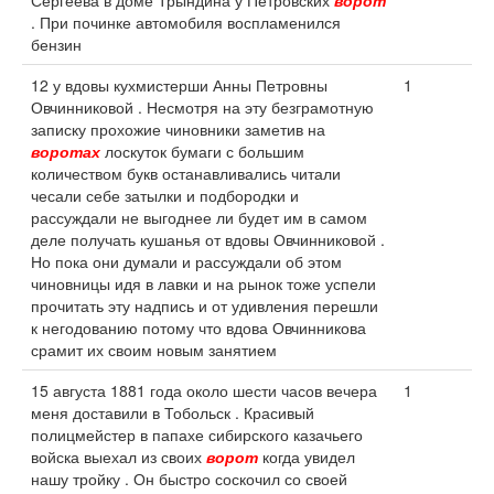
Сергеева в доме Трындина у Петровских
ворот
. При починке автомобиля воспламенился
бензин
12 у вдовы кухмистерши Анны Петровны
1
Овчинниковой . Несмотря на эту безграмотную
записку прохожие чиновники заметив на
воротах
лоскуток бумаги с большим
количеством букв останавливались читали
чесали себе затылки и подбородки и
рассуждали не выгоднее ли будет им в самом
деле получать кушанья от вдовы Овчинниковой .
Но пока они думали и рассуждали об этом
чиновницы идя в лавки и на рынок тоже успели
прочитать эту надпись и от удивления перешли
к негодованию потому что вдова Овчинникова
срамит их своим новым занятием
15 августа 1881 года около шести часов вечера
1
меня доставили в Тобольск . Красивый
полицмейстер в папахе сибирского казачьего
войска выехал из своих
ворот
когда увидел
нашу тройку . Он быстро соскочил со своей