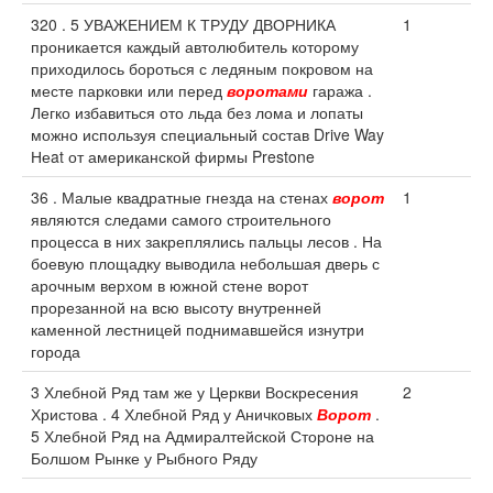
320 . 5 УВАЖЕНИЕМ К ТРУДУ ДВОРНИКА
1
проникается каждый автолюбитель которому
приходилось бороться с ледяным покровом на
месте парковки или перед
воротами
гаража .
Легко избавиться ото льда без лома и лопаты
можно используя специальный состав Drive Way
Неat от американской фирмы Prestone
36 . Малые квадратные гнезда на стенах
ворот
1
являются следами самого строительного
процесса в них закреплялись пальцы лесов . На
боевую площадку выводила небольшая дверь с
арочным верхом в южной стене ворот
прорезанной на всю высоту внутренней
каменной лестницей поднимавшейся изнутри
города
3 Хлебной Ряд там же у Церкви Воскресения
2
Христова . 4 Хлебной Ряд у Аничковых
Ворот
.
5 Хлебной Ряд на Адмиралтейской Стороне на
Болшом Рынке у Рыбного Ряду