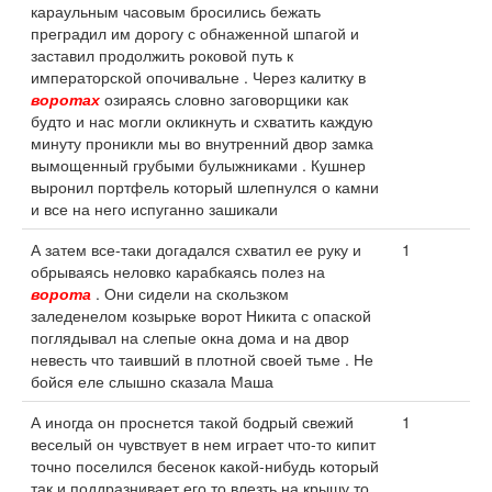
караульным часовым бросились бежать
преградил им дорогу с обнаженной шпагой и
заставил продолжить роковой путь к
императорской опочивальне . Через калитку в
воротах
озираясь словно заговорщики как
будто и нас могли окликнуть и схватить каждую
минуту проникли мы во внутренний двор замка
вымощенный грубыми булыжниками . Кушнер
выронил портфель который шлепнулся о камни
и все на него испуганно зашикали
А затем все-таки догадался схватил ее руку и
1
обрываясь неловко карабкаясь полез на
ворота
. Они сидели на скользком
заледенелом козырьке ворот Никита с опаской
поглядывал на слепые окна дома и на двор
невесть что таивший в плотной своей тьме . Не
бойся еле слышно сказала Маша
А иногда он проснется такой бодрый свежий
1
веселый он чувствует в нем играет что-то кипит
точно поселился бесенок какой-нибудь который
так и поддразнивает его то влезть на крышу то