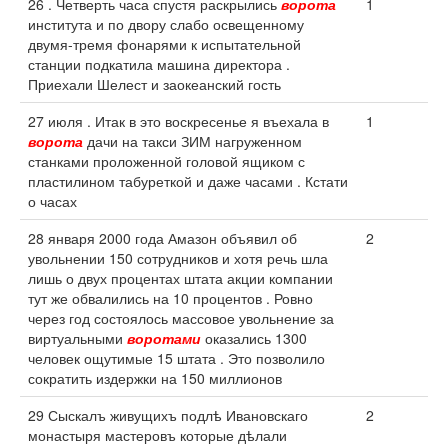
26 . Четверть часа спустя раскрылись
ворота
1
института и по двору слабо освещенному
двумя-тремя фонарями к испытательной
станции подкатила машина директора .
Приехали Шелест и заокеанский гость
27 июля . Итак в это воскресенье я въехала в
1
ворота
дачи на такси ЗИМ нагруженном
станками проложенной головой ящиком с
пластилином табуреткой и даже часами . Кстати
о часах
28 января 2000 года Амазон объявил об
2
увольнении 150 сотрудников и хотя речь шла
лишь о двух процентах штата акции компании
тут же обвалились на 10 процентов . Ровно
через год состоялось массовое увольнение за
виртуальными
воротами
оказались 1300
человек ощутимые 15 штата . Это позволило
сократить издержки на 150 миллионов
29 Сыскалъ живущихъ подлѣ Ивановскаго
2
монастыря мастеровъ которые дѣлали