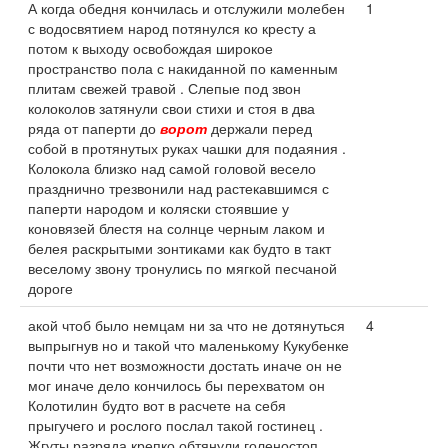
А когда обедня кончилась и отслужили молебен
1
с водосвятием народ потянулся ко кресту а
потом к выходу освобождая широкое
пространство пола с накиданной по каменным
плитам свежей травой . Слепые под звон
колоколов затянули свои стихи и стоя в два
ряда от паперти до
ворот
держали перед
собой в протянутых руках чашки для подаяния .
Колокола близко над самой головой весело
празднично трезвонили над растекавшимся с
паперти народом и коляски стоявшие у
коновязей блестя на солнце черным лаком и
белея раскрытыми зонтиками как будто в такт
веселому звону тронулись по мягкой песчаной
дороге
акой чтоб было немцам ни за что не дотянуться
4
выпрыгнув но и такой что маленькому Кукубенке
почти что нет возможности достать иначе он не
мог иначе дело кончилось бы перехватом он
Колотилин будто вот в расчете на себя
прыгучего и рослого послал такой гостинец .
Жгуты разряда крепко обтянули голеностоп