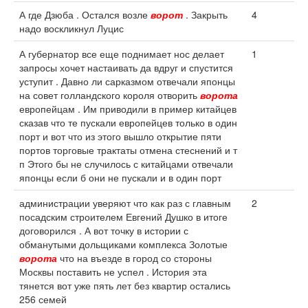
А где Дзюба . Остался возле
ворот
. Закрыть
4
надо воскликнул Луцис
А губернатор все еще поднимает нос делает
1
запросы хочет настаивать да вдруг и спустится
уступит . Давно ли сарказмом отвечали японцы
на совет голландского короля отворить
ворота
европейцам . Им приводили в пример китайцев
сказав что те пускали европейцев только в один
порт и вот что из этого вышло открытие пяти
портов торговые трактаты отмена стеснений и т
п Этого бы не случилось с китайцами отвечали
японцы если б они не пускали и в один порт
администрации уверяют что как раз с главным
2
посадским строителем Евгений Душко в итоге
договорился . А вот точку в истории с
обманутыми дольщиками комплекса Золотые
ворота
что на въезде в город со стороны
Москвы поставить не успел . История эта
тянется вот уже пять лет без квартир остались
256 семей