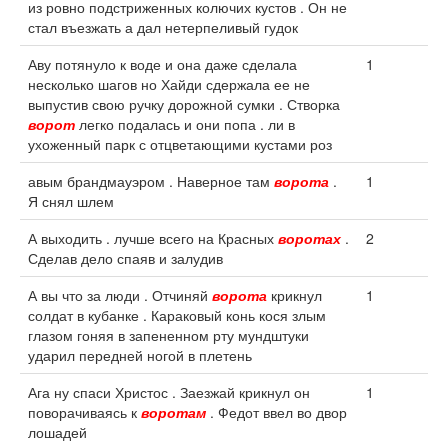
из ровно подстриженных колючих кустов . Он не
стал въезжать а дал нетерпеливый гудок
Аву потянуло к воде и она даже сделала
1
несколько шагов но Хайди сдержала ее не
выпустив свою ручку дорожной сумки . Створка
ворот
легко подалась и они попа . ли в
ухоженный парк с отцветающими кустами роз
авым брандмауэром . Наверное там
ворота
.
1
Я снял шлем
А выходить . лучше всего на Красных
воротах
.
2
Сделав дело спаяв и залудив
А вы что за люди . Отчиняй
ворота
крикнул
1
солдат в кубанке . Караковый конь кося злым
глазом гоняя в запененном рту мундштуки
ударил передней ногой в плетень
Ага ну спаси Христос . Заезжай крикнул он
1
поворачиваясь к
воротам
. Федот ввел во двор
лошадей