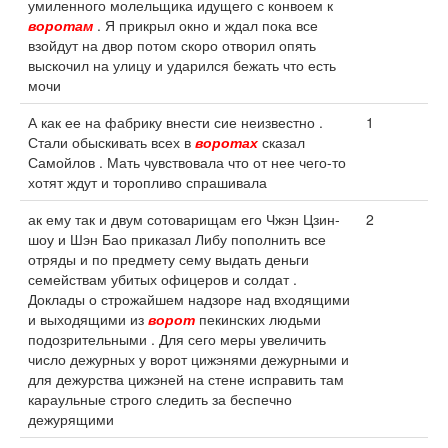
умиленного молельщика идущего с конвоем к
воротам
. Я прикрыл окно и ждал пока все
взойдут на двор потом скоро отворил опять
выскочил на улицу и ударился бежать что есть
мочи
А как ее на фабрику внести сие неизвестно .
1
Стали обыскивать всех в
воротах
сказал
Самойлов . Мать чувствовала что от нее чего-то
хотят ждут и торопливо спрашивала
ак ему так и двум сотоварищам его Чжэн Цзин-
2
шоу и Шэн Бао приказал Либу пополнить все
отряды и по предмету сему выдать деньги
семействам убитых офицеров и солдат .
Доклады о строжайшем надзоре над входящими
и выходящими из
ворот
пекинских людьми
подозрительными . Для сего меры увеличить
число дежурных у ворот цижэнями дежурными и
для дежурства цижэней на стене исправить там
караульные строго следить за беспечно
дежурящими