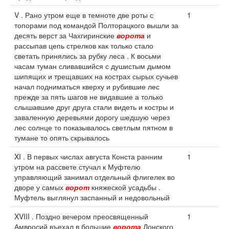
V . Рано утром еще в темноте две роты с
1
топорами под командой Полторацкого вышли за
десять верст за Чахгиринские
ворота
и
рассыпав цепь стрелков как только стало
светать принялись за рубку леса . К восьми
часам туман сливавшийся с душистым дымом
шипящих и трещавших на кострах сырых сучьев
начал подниматься кверху и рубившие лес
прежде за пять шагов не видавшие а только
слышавшие друг друга стали видеть и костры и
заваленную деревьями дорогу шедшую через
лес солнце то показывалось светлым пятном в
тумане то опять скрывалось
XI . В первых числах августа Конста ранним
1
утром на рассвете стучал к Муфтелю
управляющий занимал отдельный флигелек во
дворе у самых
ворот
княжеской усадьбы .
Муфтель выглянул заспанный и недовольный
XVIII . Поздно вечером преосвященный
1
Амвросий въехал в большие
ворота
Донского