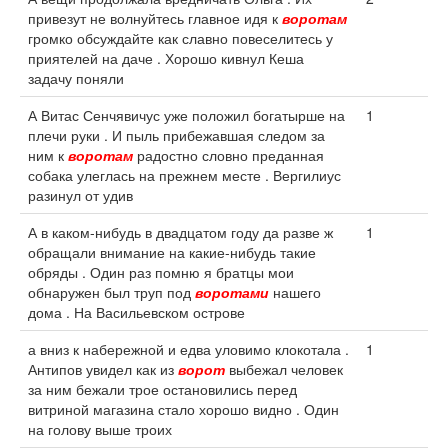
привезут не волнуйтесь главное идя к
воротам
громко обсуждайте как славно повеселитесь у
приятелей на даче . Хорошо кивнул Кеша
задачу поняли
А Витас Сенчявичус уже положил богатырше на
1
плечи руки . И пыль прибежавшая следом за
ним к
воротам
радостно словно преданная
собака улеглась на прежнем месте . Вергилиус
разинул от удив
А в каком-нибудь в двадцатом году да разве ж
1
обращали внимание на какие-нибудь такие
обряды . Один раз помню я братцы мои
обнаружен был труп под
воротами
нашего
дома . На Васильевском острове
а вниз к набережной и едва уловимо клокотала .
1
Антипов увидел как из
ворот
выбежал человек
за ним бежали трое остановились перед
витриной магазина стало хорошо видно . Один
на голову выше троих