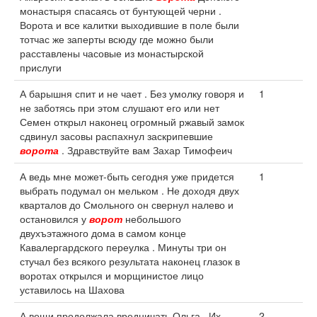
монастыря спасаясь от бунтующей черни .
Ворота и все калитки выходившие в поле были
тотчас же заперты всюду где можно были
расставлены часовые из монастырской
прислуги
А барышня спит и не чает . Без умолку говоря и
1
не заботясь при этом слушают его или нет
Семен открыл наконец огромный ржавый замок
сдвинул засовы распахнул заскрипевшие
ворота
. Здравствуйте вам Захар Тимофеич
А ведь мне может-быть сегодня уже придется
1
выбрать подумал он мельком . Не доходя двух
кварталов до Смольного он свернул налево и
остановился у
ворот
небольшого
двухъэтажного дома в самом конце
Кавалергардского переулка . Минуты три он
стучал без всякого результата наконец глазок в
воротах открылся и морщинистое лицо
уставилось на Шахова
А вещи продолжала вредничать Ольга . Их
2