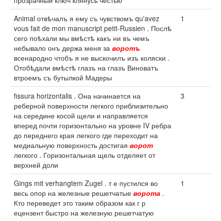
прозрачный ключ клянусь честью
Animal отвѣчалъ я ему съ чувствомъ qu'avez
1
vous fait de mon manuscript petit-Russien . Послѣ
сего поѣхали мы вмѣстѣ какъ ни въ чемъ
небывало онъ держа меня за
воротъ
всенародно чтобъ я не выскочилъ изъ коляски .
Отобѣдали вмѣстѣ глазъ на глазъ Виноватъ
втроемъ съ бутылкой Мадеры
fissura horizontalis . Она начинается на
3
реберной поверхности легкого приблизительно
на середине косой щели и направляется
вперед почти горизонтально на уровне IV ребра
до переднего края легкого где переходит на
медиальную поверхность достигая
ворот
легкого . Горизонтальная щель отделяет от
верхней доли
Gings mit verhangtem Zugel . т е пустился во
1
весь опор на железные решетчатые
ворота
.
Кто переведет это таким образом как г р
ецензент быстро на железную решетчатую