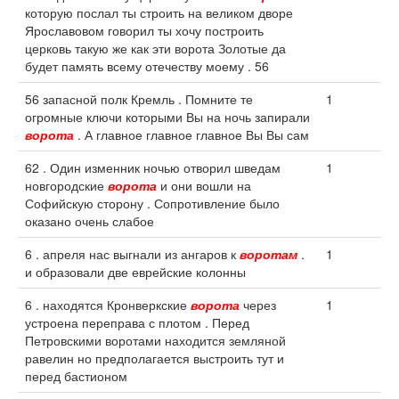
которую послал ты строить на великом дворе
Ярославовом говорил ты хочу построить
церковь такую же как эти ворота Золотые да
будет память всему отечеству моему . 56
56 запасной полк Кремль . Помните те
1
огромные ключи которыми Вы на ночь запирали
ворота
. А главное главное главное Вы Вы сам
62 . Один изменник ночью отворил шведам
1
новгородские
ворота
и они вошли на
Софийскую сторону . Сопротивление было
оказано очень слабое
6 . апреля нас выгнали из ангаров к
воротам
.
1
и образовали две еврейские колонны
6 . находятся Кронверкские
ворота
через
1
устроена переправа с плотом . Перед
Петровскими воротами находится земляной
равелин но предполагается выстроить тут и
перед бастионом