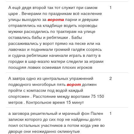
А ещё дядя второй так тот служит при самом
1
царе . Вечерами по праздникам всё население
улицы выходило за
ворота
парни и девушки
отправлялись на кладбище водить хороводы
мужики расходились по трактирам на улице
оставались бабы и ребятишки . Бабы
рассаживались у ворот прямо на песке или на
лавочках и поднимали громкий галдёж ссорясь
и судача ребятишки начинали играть в лапту в
городки в шар-мазло матери следили за играми
поощряя ловких осмеивая плохих игроков
А завтра одно из центральных упражнений
2
подводного многоборья пять
ворот
должен
пройти с компасом под водой каждый
спортсмен . Расстояние между воротами 75 150
метров . Контрольное время 15 минут
а заговора решительный и мрачный фон Пален
1
записки которого до сих пор не найдены долго
поил остальных участников а потом когда уже во
дворце они неожиданно окликнутые