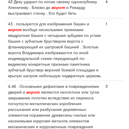
42 Деку ударил по ногам своему одноклубнику
4
Аленичеву . Близко до
ворот
и Рикарду
выстраивает стенку . Кто будет бить
43 . пользуются для изображения башен и
1
ворот
вообще несколькими приемами
квадратная башня с четырьмя зубцами по углам
башня с зубчатым бруствером ворота с
фланкирующей их шатровой башней . Золотые
ворота Владимира изображаются по иной
индивидуальной схеме передающей по-
видимому конкретные признаки памятника
зубчатый бруствер верхней боевой площадки и
крытую шатром небольшую надвратную церковь
4.46 . Основными дефектами в повреждениями
3
дверей и
ворот
являются неплотное или тугое
закрывание полотен вследствие их перекоса
погнутости металлических коробления
рассыхания или разбухание деревянных
элементов поражение древесины гнилью или
насекомыми коррозия металла элементов
механические и коррозионные повреждения