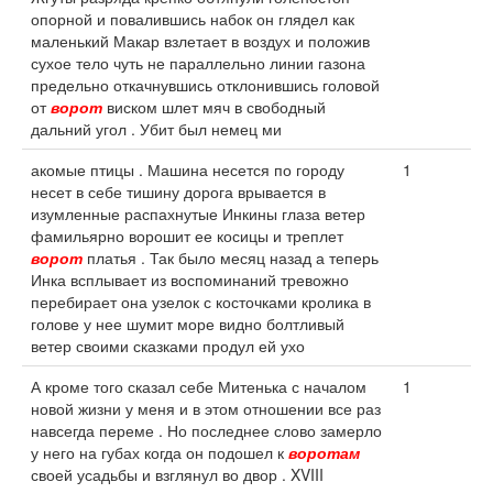
опорной и повалившись набок он глядел как
маленький Макар взлетает в воздух и положив
сухое тело чуть не параллельно линии газона
предельно откачнувшись отклонившись головой
от
ворот
виском шлет мяч в свободный
дальний угол . Убит был немец ми
акомые птицы . Машина несется по городу
1
несет в себе тишину дорога врывается в
изумленные распахнутые Инкины глаза ветер
фамильярно ворошит ее косицы и треплет
ворот
платья . Так было месяц назад а теперь
Инка всплывает из воспоминаний тревожно
перебирает она узелок с косточками кролика в
голове у нее шумит море видно болтливый
ветер своими сказками продул ей ухо
А кроме того сказал себе Митенька с началом
1
новой жизни у меня и в этом отношении все раз
навсегда переме . Но последнее слово замерло
у него на губах когда он подошел к
воротам
своей усадьбы и взглянул во двор . XVIII