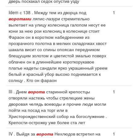
дверь поскакал седок опустив узду
Idem с 138 . Между тем из дворца под
1
воротами
ляпис-лазури стремительно
вылетает на улицу колесница галопом несут ее
кони за нею рои колесниц в колеснице стоит
Фараон он в коротком набедреннике из
прозрачного полотна в мелких складочках хвост
шакала висит со спины опоясан передником
блещущим золотом и цветистой эмалью поверх
облачен он в длиннейшее короткорукавое
платье надеты сандали ярко украшенный уреем
белый и красный убор высоко поднимается к
солнцу . Кто он фараон
III . Днем
ворота
старинной крепостцы
1
отворяли настежь чтобы стрелецкие жены
дворовая челядь воеводы и прочие люди могли
пойти на посад на торг или в
Христорождественский собор на богослужение .
Крепости-острожку уже более ста лет
IV . Выйдя за
ворота
Нехлюдов встретил на
1