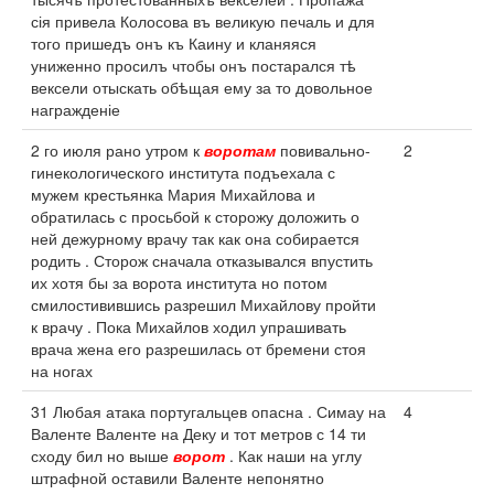
сія привела Колосова въ великую печаль и для
того пришедъ онъ къ Каину и кланяяся
униженно просилъ чтобы онъ постарался тѣ
вексели отыскать обѣщая ему за то довольное
награжденіе
2 го июля рано утром к
воротам
повивально-
2
гинекологического института подъехала с
мужем крестьянка Мария Михайлова и
обратилась с просьбой к сторожу доложить о
ней дежурному врачу так как она собирается
родить . Сторож сначала отказывался впустить
их хотя бы за ворота института но потом
смилостивившись разрешил Михайлову пройти
к врачу . Пока Михайлов ходил упрашивать
врача жена его разрешилась от бремени стоя
на ногах
31 Любая атака португальцев опасна . Симау на
4
Валенте Валенте на Деку и тот метров с 14 ти
сходу бил но выше
ворот
. Как наши на углу
штрафной оставили Валенте непонятно