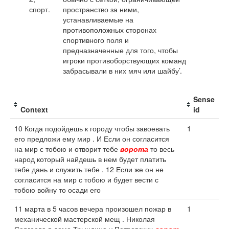
спорт.
пространство за ними,
устанавливаемые на
противоположных сторонах
спортивного поля и
предназначенные для того, чтобы
игроки противоборствующих команд
забрасывали в них мяч или шайбу’.
Sense
Context
id
10 Когда подойдешь к городу чтобы завоевать
1
его предложи ему мир . И Если он согласится
на мир с тобою и отворит тебе
ворота
то весь
народ который найдешь в нем будет платить
тебе дань и служить тебе . 12 Если же он не
согласится на мир с тобою и будет вести с
тобою войну то осади его
11 марта в 5 часов вечера произошел пожар в
1
механической мастерской мещ . Николая