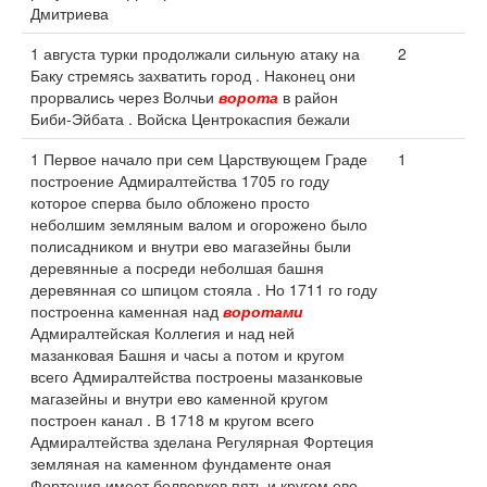
Дмитриева
1 августа турки продолжали сильную атаку на
2
Баку стремясь захватить город . Наконец они
прорвались через Волчьи
ворота
в район
Биби-Эйбата . Войска Центрокаспия бежали
1 Первое начало при сем Царствующем Граде
1
построение Адмиралтейства 1705 го году
которое сперва было обложено просто
неболшим земляным валом и огорожено было
полисадником и внутри ево магазейны были
деревянные а посреди неболшая башня
деревянная со шпицом стояла . Но 1711 го году
построенна каменная над
воротами
Адмиралтейская Коллегия и над ней
мазанковая Башня и часы а потом и кругом
всего Адмиралтейства построены мазанковые
магазейны и внутри ево каменной кругом
построен канал . В 1718 м кругом всего
Адмиралтейства зделана Регулярная Фортеция
земляная на каменном фундаменте оная
Фортеция имеет болверков пять и кругом ево