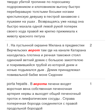
твердо убитой тропинке по поросшему
подорожником и клоповником выгону быстро
перебиравшую толстыми босыми ногами
крестьянскую девушку в пестрой занавеске с
пушками на ушах . Возвращаясь уже назад она
быстро махала одной левой рукой поперек
своего хода правой же крепко прижимала к
животу красного петуха
I . На пустынной окраине Милана в предместии
2
Верчельских
ворот
там где на канале Катарана
находилась плотина и речная таможня стоял
одинокий ветхий домик с большою закоптелою
и покривившейся трубой из которой днем и
ночью подымался дым . Домик принадлежал
повивальной бабке моне Сидонии
porta hepatis . В
ворота
печени входят
1
воротная вена собственная печеночная
артерия нервы а выходят общий печеночный
проток и лимфатические сосуды . Справа
поперечная борозда соединяется с правой
продольной бороздой