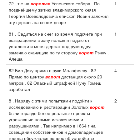
72 . т е на
воротах
Успенского собора . По
1
позднейшему житию владимирского князя
Георгия Всеволодовича епископ Иоанн заложил
эту церковь на своем дворе
81 . Садиться на снег во время подсчета при
1
возвращении в зону нельзя я падаю от
усталости и меня держат под руки вдруг
замечаю скачущую по ту сторону
ворот
Рэнку .
Алеша
82 Бил Деку прямо в руки Малафееву . 82
4
Прямо по центру
ворот
дистанция около 20
метров . 82 Опасный штрафной Нуну Гомеш
заработал
8 . Наряду с этими попытками подойти к
2
исследованию и реставрации Золотых
ворот
были гораздо более реальные проекты
угрожавшие новыми искажениями и
разрушениями . Так например в 1864 г на
совещании собственников и домовладельцев
города обсуждался вопрос об устройстве