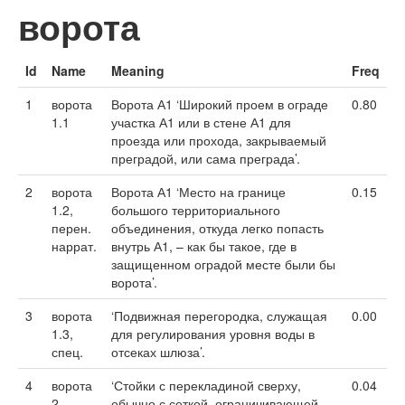
ворота
Id
Name
Meaning
Freq
1
ворота
Ворота А1 ‘Широкий проем в ограде
0.80
1.1
участка А1 или в стене А1 для
проезда или прохода, закрываемый
преградой, или сама преграда’.
2
ворота
Ворота А1 ‘Место на границе
0.15
1.2,
большого территориального
перен.
объединения, откуда легко попасть
наррат.
внутрь А1, – как бы такое, где в
защищенном оградой месте были бы
ворота’.
3
ворота
‘Подвижная перегородка, служащая
0.00
1.3,
для регулирования уровня воды в
спец.
отсеках шлюза’.
4
ворота
‘Стойки с перекладиной сверху,
0.04
2,
обычно с сеткой, ограничивающей