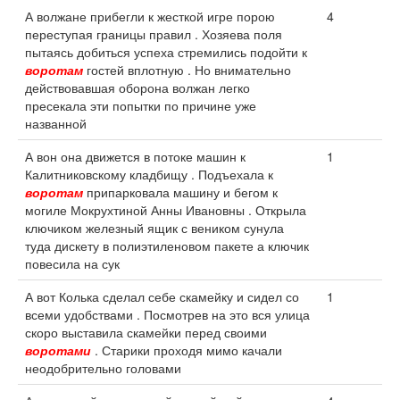
А волжане прибегли к жесткой игре порою
4
переступая границы правил . Хозяева поля
пытаясь добиться успеха стремились подойти к
воротам
гостей вплотную . Но внимательно
действовавшая оборона волжан легко
пресекала эти попытки по причине уже
названной
А вон она движется в потоке машин к
1
Калитниковскому кладбищу . Подъехала к
воротам
припарковала машину и бегом к
могиле Мокрухтиной Анны Ивановны . Открыла
ключиком железный ящик с веником сунула
туда дискету в полиэтиленовом пакете а ключик
повесила на сук
А вот Колька сделал себе скамейку и сидел со
1
всеми удобствами . Посмотрев на это вся улица
скоро выставила скамейки перед своими
воротами
. Старики проходя мимо качали
неодобрительно головами