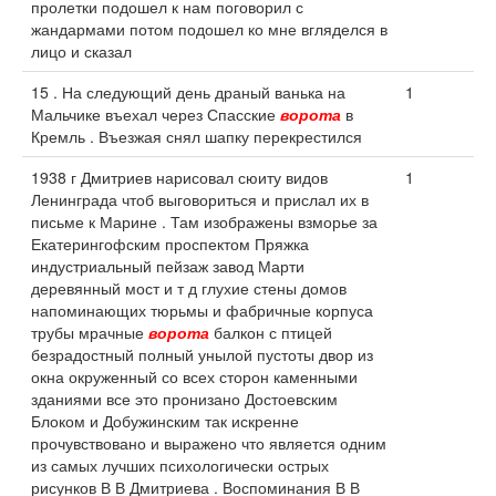
пролетки подошел к нам поговорил с
жандармами потом подошел ко мне вгляделся в
лицо и сказал
15 . На следующий день драный ванька на
1
Мальчике въехал через Спасские
ворота
в
Кремль . Въезжая снял шапку перекрестился
1938 г Дмитриев нарисовал сюиту видов
1
Ленинграда чтоб выговориться и прислал их в
письме к Марине . Там изображены взморье за
Екатерингофским проспектом Пряжка
индустриальный пейзаж завод Марти
деревянный мост и т д глухие стены домов
напоминающих тюрьмы и фабричные корпуса
трубы мрачные
ворота
балкон с птицей
безрадостный полный унылой пустоты двор из
окна окруженный со всех сторон каменными
зданиями все это пронизано Достоевским
Блоком и Добужинским так искренне
прочувствовано и выражено что является одним
из самых лучших психологически острых
рисунков В В Дмитриева . Воспоминания В В