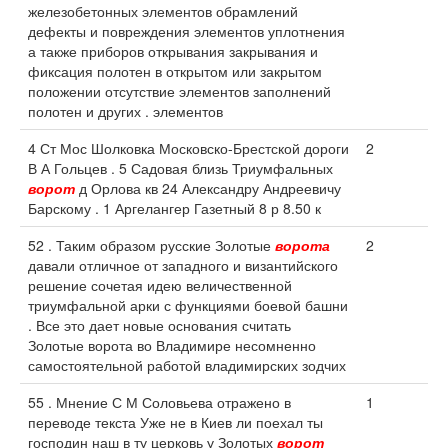
железобетонных элементов обрамлений
дефекты и повреждения элементов уплотнения
а также приборов открывания закрывания и
фиксация полотен в открытом или закрытом
положении отсутствие элементов заполнений
полотен и других . элементов
4 Ст Мос Шолковка Московско-Брестской дороги
2
В А Гольцев . 5 Садовая близь Триумфальных
ворот
д Орлова кв 24 Александру Андреевичу
Барскому . 1 Аргелангер Газетный 8 р 8.50 к
52 . Таким образом русские Золотые
ворота
2
давали отличное от западного и византийского
решение сочетая идею величественной
триумфальной арки с функциями боевой башни
. Все это дает новые основания считать
Золотые ворота во Владимире несомненно
самостоятельной работой владимирских зодчих
55 . Мнение С М Соловьева отражено в
1
переводе текста Уже не в Киев ли поехал ты
господин наш в ту церковь у Золотых
ворот