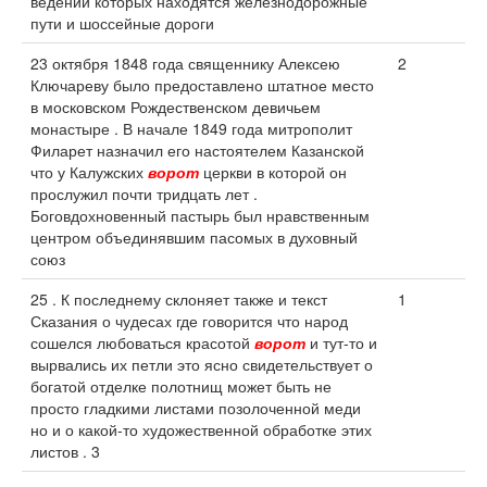
ведении которых находятся железнодорожные
пути и шоссейные дороги
23 октября 1848 года священнику Алексею
2
Ключареву было предоставлено штатное место
в московском Рождественском девичьем
монастыре . В начале 1849 года митрополит
Филарет назначил его настоятелем Казанской
что у Калужских
ворот
церкви в которой он
прослужил почти тридцать лет .
Боговдохновенный пастырь был нравственным
центром объединявшим пасомых в духовный
союз
25 . К последнему склоняет также и текст
1
Сказания о чудесах где говорится что народ
сошелся любоваться красотой
ворот
и тут-то и
вырвались их петли это ясно свидетельствует о
богатой отделке полотнищ может быть не
просто гладкими листами позолоченной меди
но и о какой-то художественной обработке этих
листов . 3