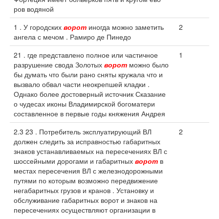
ров водяной
1 . У городских
ворот
иногда можно заметить
2
ангела с мечом . Рамиро де Пинедо
21 . где представлено полное или частичное
1
разрушение свода Золотых
ворот
можно было
бы думать что были рано сняты кружала что и
вызвало обвал части неокрепшей кладки .
Однако более достоверный источник Сказание
о чудесах иконы Владимирской богоматери
составленное в первые годы княжения Андрея
2.3 23 . Потребитель эксплуатирующий ВЛ
2
должен следить за исправностью габаритных
знаков устанавливаемых на пересечениях ВЛ с
шоссейными дорогами и габаритных
ворот
в
местах пересечения ВЛ с железнодорожными
путями по которым возможно передвижение
негабаритных грузов и кранов . Установку и
обслуживание габаритных ворот и знаков на
пересечениях осуществляют организации в