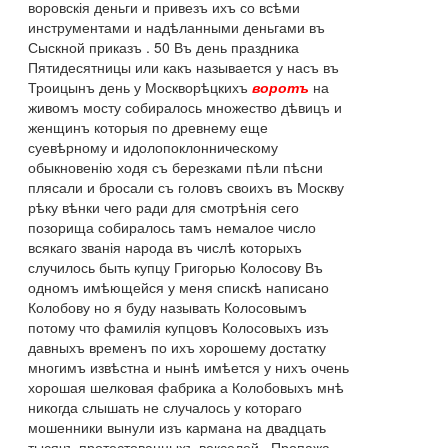
воровскія деньги и привезъ ихъ со всѣми
инструментами и надѣланными деньгами въ
Сыскной приказъ . 50 Въ день праздника
Пятидесятницы или какъ называется у насъ въ
Троицынъ день у Москворѣцкихъ
воротъ
на
живомъ мосту собиралось множество дѣвицъ и
женщинъ которыя по древнему еще
суевѣрному и идолопоклонническому
обыкновенію ходя съ березками пѣли пѣсни
плясали и бросали съ головъ своихъ въ Москву
рѣку вѣнки чего ради для смотрѣнія сего
позорища собиралось тамъ немалое число
всякаго званія народа въ числѣ которыхъ
случилось быть купцу Григорью Колосову Въ
одномъ имѣющейся у меня спискѣ написано
Колобову но я буду называть Колосовымъ
потому что фамилія купцовъ Колосовыхъ изъ
давныхъ временъ по ихъ хорошему достатку
многимъ извѣстна и нынѣ имѣется у нихъ очень
хорошая шелковая фабрика а Колобовыхъ мнѣ
никогда слышать не случалось у котораго
мошенники вынули изъ кармана на двадцать
тысячъ протестованныхъ векселей . Пропажа