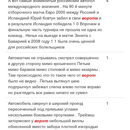
А вот самый знаменитый российский автогол
4
международного значения . На 90 й минуте
отборочного матча Евро 2000 между Россией и
Исландией Юрий Ковтун забил в свои
ворота
и
в результате Исландия победила 1 0 Впрочем в
финальную часть турнира не прошла ни одна из
команд . Ничья на выезде в матче Зенита с
Баварией в 2008 году 1 1 была очень ценной
для российских болельщиков
Автоматчик не отрываясь смотрел совершенно
1
в другую сторону мимо крошечного Петьки
мимо бараков мимо столовой и мимо казармы .
Там происходило что-то такое чего от
ворот
было не видно . Петька вытянул шею
подпрыгнул забежал слегка влево потом вправо
но разглядеть все равно ничего не сумел
Автомобиль свернул в широкий проезд
1
пересеченный под прямыми углами
несколькими боковыми проулками . Трейзиш
затормозил у
ворот
небольшой виллы
обнесенной вместо забора плотной изгородью