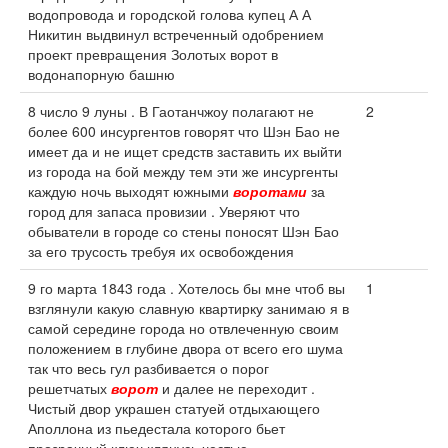
водопровода и городской голова купец А А
Никитин выдвинул встреченный одобрением
проект превращения Золотых ворот в
водонапорную башню
8 число 9 луны . В Гаотанчжоу полагают не
2
более 600 инсургентов говорят что Шэн Бао не
имеет да и не ищет средств заставить их выйти
из города на бой между тем эти же инсургенты
каждую ночь выходят южными
воротами
за
город для запаса провизии . Уверяют что
обыватели в городе со стены поносят Шэн Бао
за его трусость требуя их освобождения
9 го марта 1843 года . Хотелось бы мне чтоб вы
1
взглянули какую славную квартирку занимаю я в
самой середине города но отвлеченную своим
положением в глубине двора от всего его шума
так что весь гул разбивается о порог
решетчатых
ворот
и далее не переходит .
Чистый двор украшен статуей отдыхающего
Аполлона из пьедестала которого бьет