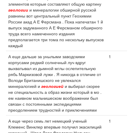
элементов которые составляют общую картину
геологии
и минералогии обширной русской
равнины вот центральный пункт Геохимии
России акад А Е Ферсмана . Пока напечатан 1 й
выпуск задуманного А Е Ферсманом обширного
труда всего намеченного издания
предполагается три тома по нескольку выпусков
каждый
А еще дальше за унылыми заводскими
1
корпусами редкий солнечный луч вдруг
выхватывал из дымной мглы ослепительную
рябь Маркизовой лужи . Я никогда в отличие от
Володи Британишского не увлекался
минералогией и
геологией
и выбирал скорее
не специальность а образ жизни который в мо .
ем наивном мальчишеском воображении был
связан с постоянными экспедициями
преодолением трудностей и приключениями
А еще через семь лет немецкий ученый
1
Клеменс Винклер впервые получил экасилиций
германий . Швед Ларс Фредерик Нильсон