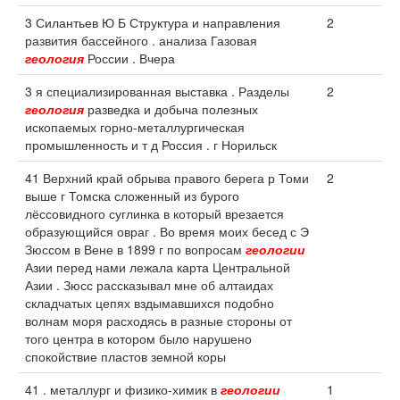
3 Силантьев Ю Б Структура и направления
2
развития бассейного . анализа Газовая
геология
России . Вчера
3 я специализированная выставка . Разделы
2
геология
разведка и добыча полезных
ископаемых горно-металлургическая
промышленность и т д Россия . г Норильск
41 Верхний край обрыва правого берега р Томи
2
выше г Томска сложенный из бурого
лёссовидного суглинка в который врезается
образующийся овраг . Во время моих бесед с Э
Зюссом в Вене в 1899 г по вопросам
геологии
Азии перед нами лежала карта Центральной
Азии . Зюсс рассказывал мне об алтаидах
складчатых цепях вздымавшихся подобно
волнам моря расходясь в разные стороны от
того центра в котором было нарушено
спокойствие пластов земной коры
41 . металлург и физико-химик в
геологии
1