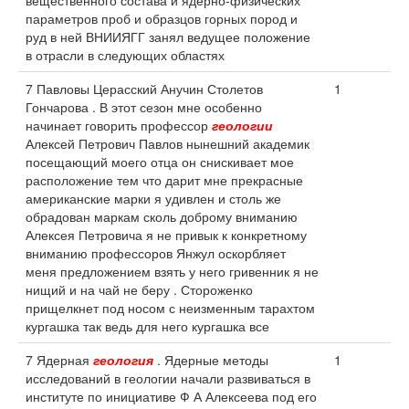
вещественного состава и ядерно-физических
параметров проб и образцов горных пород и
руд в ней ВНИИЯГГ занял ведущее положение
в отрасли в следующих областях
7 Павловы Церасский Анучин Столетов
1
Гончарова . В этот сезон мне особенно
начинает говорить профессор
геологии
Алексей Петрович Павлов нынешний академик
посещающий моего отца он снискивает мое
расположение тем что дарит мне прекрасные
американские марки я удивлен и столь же
обрадован маркам сколь доброму вниманию
Алексея Петровича я не привык к конкретному
вниманию профессоров Янжул оскорбляет
меня предложением взять у него гривенник я не
нищий и на чай не беру . Стороженко
прищелкнет под носом с неизменным тарахтом
кургашка так ведь для него кургашка все
7 Ядерная
геология
. Ядерные методы
1
исследований в геологии начали развиваться в
институте по инициативе Ф А Алексеева под его