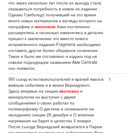
что через несколько лет после их выхода стала
сказываться потребность в новом их издании .
Однако Гумбольдт получивший на это время
много новых материалов и взгляды которого на
географию и
геологию
Азии постепенно
расширялись и несколько изменялись в деталях
пришел к заключению что вместо нового
исправленного издания Fragmens необходимо
составить другое более обширное сочинение .
Такое и было им составлено и издано под не
совсем подходящим названием Asie Centrale
оно появилос
VIII съезд естествоиспытателей и врачей явился
1
важным событием и в жизни Вернадского .
Здесь впервые на секции
геологии
и
минералогии он выступил с двумя
сообщениями о своих работах по
полиморфизму О дистене и силиманите на
заседаниях секции 25 декабря и О влиянии
нагревания на барит и целестин 3 января .
После съезда Вернадский возвратился в Париж
где продолжал заниматься в лабораториях Фуке