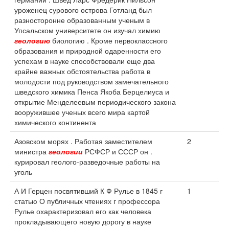
уроженец сурового острова Готланд был
разносторонне образованным ученым в
Упсальском университете он изучал химию
геологию
биологию . Кроме первоклассного
образования и природной одаренности его
успехам в науке способствовали еще два
крайне важных обстоятельства работа в
молодости под руководством замечательного
шведского химика Пенса Якоба Берцелиуса и
открытие Менделеевым периодического закона
вооружившее ученых всего мира картой
химического континента
Азовском морях . Работая заместителем
2
министра
геологии
РСФСР и СССР он .
курировал геолого-разведочные работы на
уголь
А И Герцен посвятивший К Ф Рулье в 1845 г
1
статью О публичных чтениях г профессора
Рулье охарактеризовал его как человека
прокладывающего новую дорогу в науке