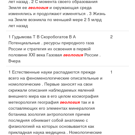
лет назад . 2 С момента своего образования
Земля ее
геология
и окружающая среда
изменялись и продолжают изменяться . 3 Жизнь
на Земле возникла по меньшей мере 2 5 млрд
лет назад
1 Гудымова Т В Скоробогатов В А
2
Потенциальные . ресурсы природного газа
России и стратегия их освоения в первой
половине XXI века Газовая
геология
России .
Вчера
1 Естественные науки распадаются прежде
1
всего на феноменологические описательные и
номологические . Первые заносят на свои
скрижали описания наблюдаемых явлений
внешнего мира как в его целом космография
метеорология география
геология
так и в
составляющих его элементах минералогия
ботаника зоология антропология причем
последняя обнимает собой анатомию с
физиологией на которых основывается как
прикладная наука медицина . Номологические