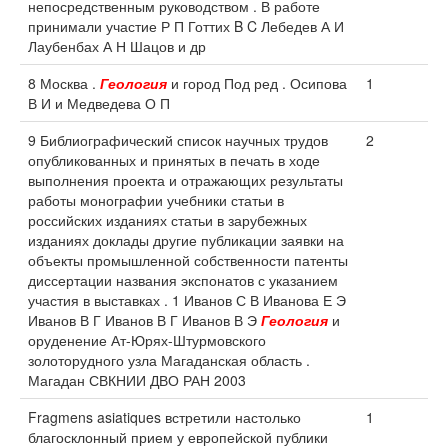
непосредственным руководством . В работе
принимали участие Р П Готтих B C Лебедев А И
Лаубенбах А Н Шацов и др
8 Москва .
Геология
и город Под ред . Осипова
1
В И и Медведева О П
9 Библиографический список научных трудов
2
опубликованных и принятых в печать в ходе
выполнения проекта и отражающих результаты
работы монографии учебники статьи в
российских изданиях статьи в зарубежных
изданиях доклады другие публикации заявки на
объекты промышленной собственности патенты
диссертации названия экспонатов с указанием
участия в выставках . 1 Иванов С В Иванова Е Э
Иванов В Г Иванов В Г Иванов В Э
Геология
и
оруденение Ат-Юрях-Штурмовского
золоторудного узла Магаданская область .
Магадан СВКНИИ ДВО РАН 2003
Fragmens asiatiques встретили настолько
1
благосклонный прием у европейской публики