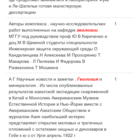
и Ле-Шателье готовя магистерскую
диссертацию
Авторы комплекса . научно-исследовательских
1
работ выполненных на кафедре
геологии
МГГУ под руководством проф Ю В Кириченко и
доц М В Щекиной студенты специальности
Инженерная защита окружающей среды О
Кандалинцева Н Алексеева М Прохоренко Т
Макарова . Л Пиляева И Федорова В
Размахнина Т Мошкина
А Г Научные новости и заметки .
Геология
и
1
минералогия . Из числа опубликованных
результатов азиатской экспедиции снаряженной
в Китай и Монголию Американским Музеем
Естественной Истории в Нью-Йорке вместе с
Американским Азиатским Обществом и
журналом Азия наибольший интерес
представляет открытие меловых и третичных
отложений с остатками хищных и динозавров в
Гоби к ю-з от Урги апрель 1922 г