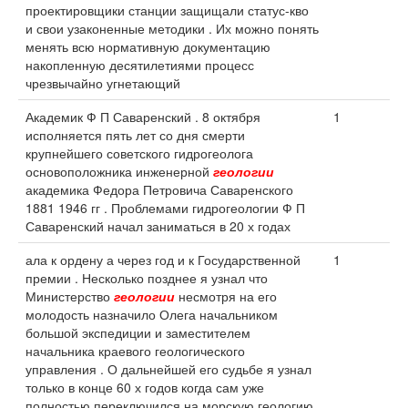
проектировщики станции защищали статус-кво
и свои узаконенные методики . Их можно понять
менять всю нормативную документацию
накопленную десятилетиями процесс
чрезвычайно угнетающий
Академик Ф П Саваренский . 8 октября
1
исполняется пять лет со дня смерти
крупнейшего советского гидрогеолога
основоположника инженерной
геологии
академика Федора Петровича Саваренского
1881 1946 гг . Проблемами гидрогеологии Ф П
Саваренский начал заниматься в 20 х годах
ала к ордену а через год и к Государственной
1
премии . Несколько позднее я узнал что
Министерство
геологии
несмотря на его
молодость назначило Олега начальником
большой экспедиции и заместителем
начальника краевого геологического
управления . О дальнейшей его судьбе я узнал
только в конце 60 х годов когда сам уже
полностью переключился на морскую геологию