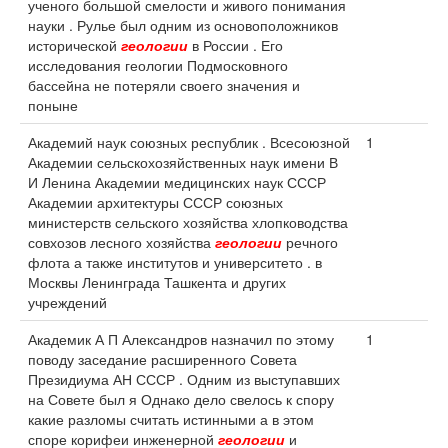
ученого большой смелости и живого понимания
науки . Рулье был одним из основоположников
исторической
геологии
в России . Его
исследования геологии Подмосковного
бассейна не потеряли своего значения и
поныне
Академий наук союзных республик . Всесоюзной
1
Академии сельскохозяйственных наук имени В
И Ленина Академии медицинских наук СССР
Академии архитектуры СССР союзных
министерств сельского хозяйства хлопководства
совхозов лесного хозяйства
геологии
речного
флота а также институтов и университето . в
Москвы Ленинграда Ташкента и других
учреждений
Академик А П Александров назначил по этому
1
поводу заседание расширенного Совета
Президиума АН СССР . Одним из выступавших
на Совете был я Однако дело свелось к спору
какие разломы считать истинными а в этом
споре корифеи инженерной
геологии
и