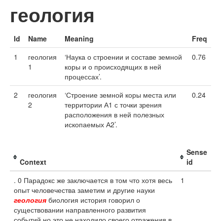
геология
Id
Name
Meaning
Freq
1
геология
‘Наука о строении и составе земной
0.76
1
коры и о происходящих в ней
процессах’.
2
геология
‘Строение земной коры места или
0.24
2
территории А1 с точки зрения
расположения в ней полезных
ископаемых А2’.
Sense
Context
id
. 0 Парадокс же заключается в том что хотя весь
1
опыт человечества заметим и другие науки
геология
биология история говорил о
существовании направленного развития
событий но это не находило своего отражения в