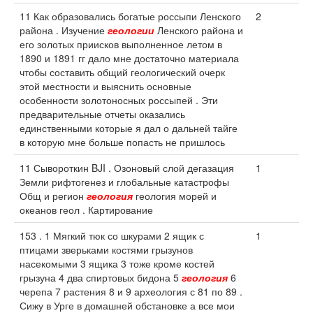
11 Как образовались богатые россыпи Ленского
2
района . Изучение
геологии
Ленского района и
его золотых приисков выполненное летом в
1890 и 1891 гг дало мне достаточно материала
чтобы составить общий геологический очерк
этой местности и выяснить основные
особенности золотоносных россыпей . Эти
предварительные отчеты оказались
единственными которые я дал о дальней тайге
в которую мне больше попасть не пришлось
11 Сывороткин BJI . Озоновый слой дегазация
1
Земли рифтогенез и глобальные катастрофы
Общ и регион
геология
геология морей и
океанов геол . Картирование
153 . 1 Мягкий тюк со шкурами 2 ящик с
1
птицами зверьками костями грызунов
насекомыми 3 ящика 3 тоже кроме костей
грызуна 4 два спиртовых бидона 5
геология
6
черепа 7 растения 8 и 9 археология с 81 по 89 .
Сижу в Урге в домашней обстановке а все мои