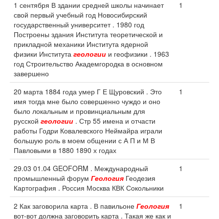
1 сентября В здании средней школы начинает
1
свой первый учебный год Новосибирский
государственный университет . 1980 год
Построены здания Института теоретической и
прикладной механики Института ядерной
физики Института
геологии
и геофизики . 1963
год Строительство Академгородка в основном
завершено
20 марта 1884 года умер Г Е Щуровский . Это
1
имя тогда мне было совершенно чуждо и оно
было локальным и провинциальным для
русской
геологии
. Стр 55 имена и отчасти
работы Годри Ковалевского Неймайра играли
большую роль в моем общении с А П и М В
Павловыми в 1880 1890 х годах
29.03 01.04 GEOFORM . Международный
1
промышленный форум
Геология
Геодезия
Картография . Россия Москва КВК Сокольники
2 Как заговорила карта . В павильоне
Геология
1
вот-вот должна заговорить карта . Такая же как и