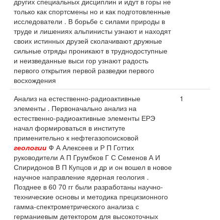
других специальных дисциплин и идут в горы не
только как спортсмены но и как подготовленные
исследователи . В борьбе с силами природы в
труде и лишениях альпинисты узнают и находят
своих истинных друзей сколачивают дружные
сильные отряды проникают в труднодоступные
и неизведанные выси гор узнают радость
первого открытия первой разведки первого
восхождения
Анализ на естественно-радиоактивные
1
элементы . Первоначально анализ на
естественно-радиоактивные элементы ЕРЭ
начал формироваться в институте
применительно к нефтегазопоисковой
геологии
Ф А Алексеев и Р П Готтих
руководители А П Грумбков Г С Семенов А И
Спиридонов В П Купцов и др и он вошел в новое
научное направление ядерная геология .
Позднее в 60 70 гг были разработаны научно-
технические основы и методика прецизионного
гамма-спектрометрического анализа с
германиевым детектором для высокоточных