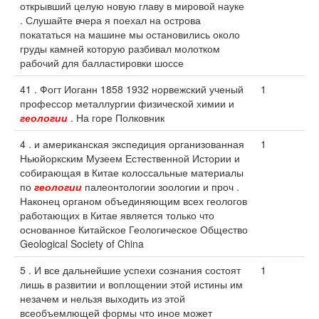
открывший целую новую главу в мировой науке
. Слушайте вчера я поехал на острова
покататься на машине мы остановились около
груды камней которую разбивал молотком
рабочий для балластировки шоссе
41 . Фогт Иоганн 1858 1932 норвежский ученый
1
профессор металлургии физической химии и
геологии
. На горе Полковник
4 . и американская экспедиция организованная
1
Ньюйоркским Музеем Естественной Истории и
собирающая в Китае колоссальные материалы
по
геологии
палеонтологии зоологии и проч .
Наконец органом объединяющим всех геологов
работающих в Китае является только что
основанное Китайское Геологическое Общество
Geological Society of China
5 . И все дальнейшие успехи сознания состоят
1
лишь в развитии и воплощении этой истины им
незачем и нельзя выходить из этой
всеобъемлющей формы что иное может