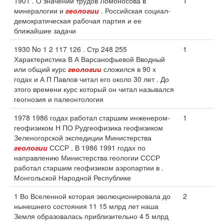
1901 . О значении трудов Ломоносова в
1
минералогии и
геологии
. Российская социал-
демократическая рабочая партия и ее
ближайшие задачи
1930 No 1 2 117 126 . Стр 248 255
1
Характеристика В А Варсанофьевой Вводный
или общий курс
геологии
сложился в 90 х
годах и А П Павлов читал его около 30 лет . До
этого времени курс который он читал назывался
геогнозия и палеонтология
1978 1986 годах работал старшим инженером-
1
геофизиком Н ПО Рудгеофизика геофизиком
Зеленогорской экспедиции Министерства
геологии
СССР . В 1986 1991 годах по
направлению Министерства геологии СССР
работал старшим геофизиком аэропартии в .
Монгольской Народной Республике
1 Во Вселенной которая эволюционировала до
2
нынешнего состояния 11 15 млрд лет наша
Земля образовалась приблизительно 4 5 млрд