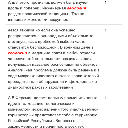
А для этого противник должен быть изучен
1
вдоль и поперек . Инженерная
геология
раздел практической медицины . Только
шприцы и молоточки покрупнее
ается техника но если она успешно
1
расправляется с однородными объектами то
столкнувшись с проблемой выбора часто
становится беспомощной . В военном деле в
геологии
в медицине почти в любой отрасли
человеческой деятельности возникла задача
получившая название распознавание объектов .
Аналогичная проблема должна быть решена и в
ходе микроскопического анализа крови который
проводится для обнаружения инфекционных и
диагностики раковых заболеваний
А Е Ферсман делает попытку применить новые
1
идеи к толкованию геологических и
минералогических явлений того участка земной
коры который представляет собою территорию
Российской Республики . Вопросы о
закономерности и причинности всех тех