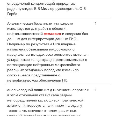
определений концентраций природных
радионуклидов В В Миллер руководитель О В
Горба
Аналитическая база института широко
1
используется для работ в области .
нефтегазопоисковой
геологии
и создания баз
данных для интерпретации данных ГИС .
Например по результатам НРА впервые
накоплена объективная информация о
парциальных вкладах всех элементов включая
ультранизкие концентрации редкоземельных в
поглощающие нейтронные макросвойства
реальных осадочных пород что изменило
сложившееся представление о
петрофизическом обеспечении НК
анал холодной пищи и т д гигиенист напротив и
1
в этом отношении ставит себе задачи
непосредственно касающиеся практической
жизни он интересуется влиянием на отдачу
теплоты человеческим телом различных
материй употребляемых для изготовления