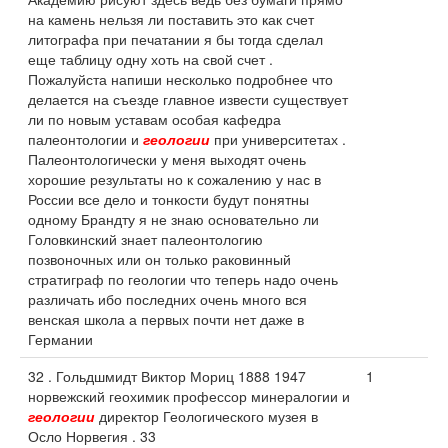
на камень нельзя ли поставить это как счет
литографа при печатании я бы тогда сделал
еще таблицу одну хоть на свой счет .
Пожалуйста напиши несколько подробнее что
делается на съезде главное извести существует
ли по новым уставам особая кафедра
палеонтологии и
геологии
при университетах .
Палеонтологически у меня выходят очень
хорошие результаты но к сожалению у нас в
России все дело и тонкости будут понятны
одному Брандту я не знаю основательно ли
Головкинский знает палеонтологию
позвоночных или он только раковинный
стратиграф по геологии что теперь надо очень
различать ибо последних очень много вся
венская школа а первых почти нет даже в
Германии
32 . Гольдшмидт Виктор Мориц 1888 1947
1
норвежский геохимик профессор минералогии и
геологии
директор Геологического музея в
Осло Норвегия . 33