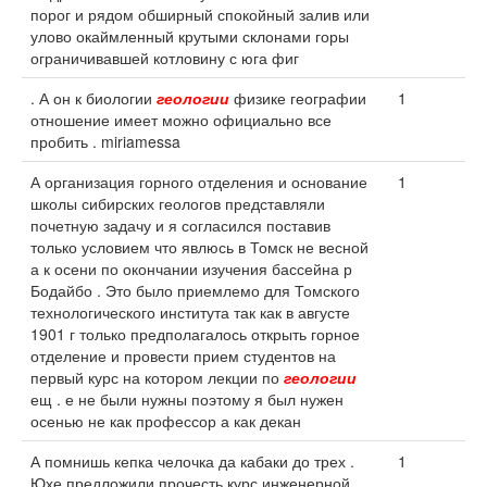
порог и рядом обширный спокойный залив или
улово окаймленный крутыми склонами горы
ограничивавшей котловину с юга фиг
. А он к биологии
геологии
физике географии
1
отношение имеет можно официально все
пробить . miriamessa
А организация горного отделения и основание
1
школы сибирских геологов представляли
почетную задачу и я согласился поставив
только условием что явлюсь в Томск не весной
а к осени по окончании изучения бассейна р
Бодайбо . Это было приемлемо для Томского
технологического института так как в августе
1901 г только предполагалось открыть горное
отделение и провести прием студентов на
первый курс на котором лекции по
геологии
ещ . е не были нужны поэтому я был нужен
осенью не как профессор а как декан
А помнишь кепка челочка да кабаки до трех .
1
Юхе предложили прочесть курс инженерной