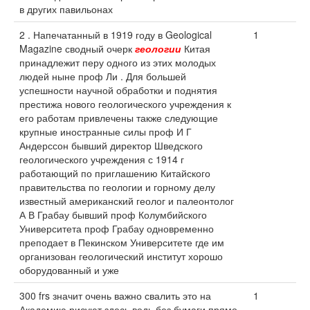
в других павильонах
2 . Напечатанный в 1919 году в Geological
1
Magazine сводный очерк
геологии
Китая
принадлежит перу одного из этих молодых
людей ныне проф Ли . Для большей
успешности научной обработки и поднятия
престижа нового геологического учреждения к
его работам привлечены также следующие
крупные иностранные силы проф И Г
Андерссон бывший директор Шведского
геологического учреждения с 1914 г
работающий по приглашению Китайского
правительства по геологии и горному делу
известный американский геолог и палеонтолог
А В Грабау бывший проф Колумбийского
Университета проф Грабау одновременно
преподает в Пекинском Университете где им
организован геологический институт хорошо
оборудованный и уже
300 frs значит очень важно свалить это на
1
Академию рисуют здесь ведь без бумаги прямо