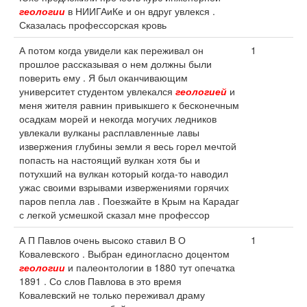
геологии
в НИИГАиКе и он вдруг увлекся .
Сказалась профессорская кровь
А потом когда увидели как переживал он
1
прошлое рассказывая о нем должны были
поверить ему . Я был оканчивающим
университет студентом увлекался
геологией
и
меня жителя равнин привыкшего к бесконечным
осадкам морей и некогда могучих ледников
увлекали вулканы расплавленные лавы
извержения глубины земли я весь горел мечтой
попасть на настоящий вулкан хотя бы и
потухший на вулкан который когда-то наводил
ужас своими взрывами извержениями горячих
паров пепла лав . Поезжайте в Крым на Карадаг
с легкой усмешкой сказал мне профессор
А П Павлов очень высоко ставил В О
1
Ковалевского . Выбран единогласно доцентом
геологии
и палеонтологии в 1880 тут опечатка
1891 . Со слов Павлова в это время
Ковалевский не только переживал драму