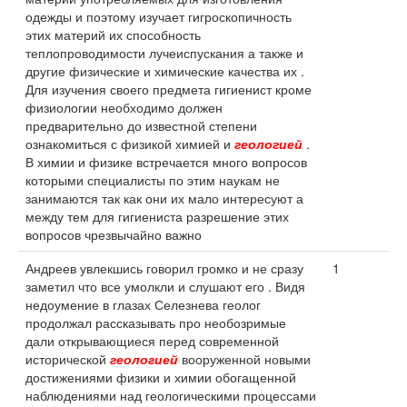
одежды и поэтому изучает гигроскопичность
этих материй их способность
теплопроводимости лучеиспускания а также и
другие физические и химические качества их .
Для изучения своего предмета гигиенист кроме
физиологии необходимо должен
предварительно до известной степени
ознакомиться с физикой химией и
геологией
.
В химии и физике встречается много вопросов
которыми специалисты по этим наукам не
занимаются так как они их мало интересуют а
между тем для гигиениста разрешение этих
вопросов чрезвычайно важно
Андреев увлекшись говорил громко и не сразу
1
заметил что все умолкли и слушают его . Видя
недоумение в глазах Селезнева геолог
продолжал рассказывать про необозримые
дали открывающиеся перед современной
исторической
геологией
вооруженной новыми
достижениями физики и химии обогащенной
наблюдениями над геологическими процессами