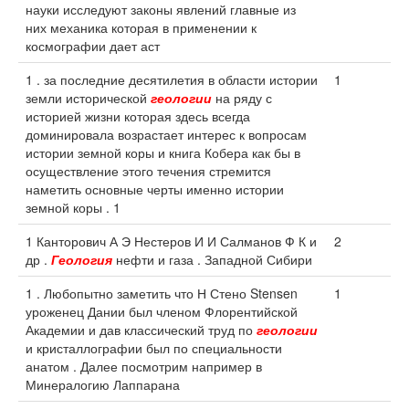
науки исследуют законы явлений главные из
них механика которая в применении к
космографии дает аст
1 . за последние десятилетия в области истории
1
земли исторической
геологии
на ряду с
историей жизни которая здесь всегда
доминировала возрастает интерес к вопросам
истории земной коры и книга Кобера как бы в
осуществление этого течения стремится
наметить основные черты именно истории
земной коры . 1
1 Канторович А Э Нестеров И И Салманов Ф К и
2
др .
Геология
нефти и газа . Западной Сибири
1 . Любопытно заметить что Н Стено Stensen
1
уроженец Дании был членом Флорентийской
Академии и дав классический труд по
геологии
и кристаллографии был по специальности
анатом . Далее посмотрим например в
Минералогию Лаппарана