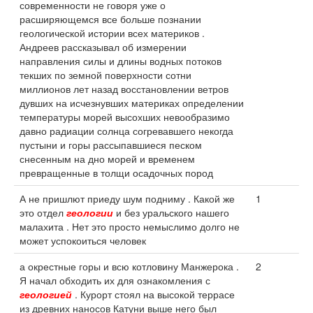
современности не говоря уже о
расширяющемся все больше познании
геологической истории всех материков .
Андреев рассказывал об измерении
направления силы и длины водных потоков
текших по земной поверхности сотни
миллионов лет назад восстановлении ветров
дувших на исчезнувших материках определении
температуры морей высохших невообразимо
давно радиации солнца согревавшего некогда
пустыни и горы рассыпавшиеся песком
снесенным на дно морей и временем
превращенные в толщи осадочных пород
А не пришлют приеду шум подниму . Какой же
1
это отдел
геологии
и без уральского нашего
малахита . Нет это просто немыслимо долго не
может успокоиться человек
а окрестные горы и всю котловину Манжерока .
2
Я начал обходить их для ознакомления с
геологией
. Курорт стоял на высокой террасе
из древних наносов Катуни выше него был