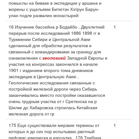
помыслы на биваке в экспедиции у аршана и
морены с ущельями Битютэн Хэтрун Барун-
улан подле развалин монастырей
16 Изучение бассейна р Бодайбо . Двухлетний
1
перерыв после исследований 1886 1898 гг в
Туркмении Сибири и Центральной Азии
сделанный для обработки результатов и
связанный с командировками за границу для
ознакомления с
геологией
Западной Европы и
участия на конгрессах закончился в начале
1901 г изданием второго тома дневников
экспедиции в Центральную Азию .
Геологические исследования связанные с
постройкой железной дороги через Сибирь
заканчивались вместо постройки оказавшегося
очень трудным участка от г Сретенска на р
Шилке до Хабаровска строилась Китайская
железная дорога от гр
175 Еще существовали мерзкие термины от
1
которых я до сих пор испытываю рвотный
рефлекс юмореска и изошутка . 176 Трибуна