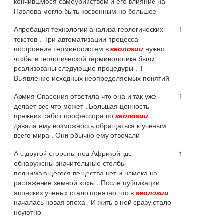
кончившуюся самоубийством и его влияние на
Павлова могло быть косвенным но большое
Апробация технологии анализа геологических
1
текстов . При автоматизации процесса
построения терминосистем в
геологии
нужно
чтобы в геологической терминологике были
реализованы следующие процедуры . 1
Выявление исходных неопределяемых понятий
Армия Спасения ответила что она и так уже
1
делает вес что может . Большая ценность
прежних работ профессора по
геологии
давала ему возможность обращаться к ученым
всего мира . Они обычно ему отвечали
А с другой стороны под Африкой где
1
обнаружены значительные столбы
поднимающегося вещества нет и намека на
растяжение земной коры . После публикации
японских ученых стало понятно что в
геологии
началась новая эпоха . И жить в ней сразу стало
неуютно