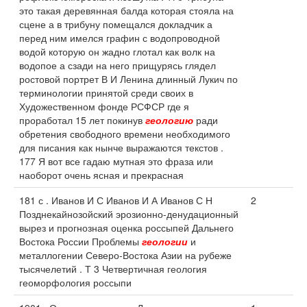
это такая деревянная балда которая стояла на
сцене а в трибуну помещался докладчик а
перед ним имелся графин с водопроводной
водой которую он жадно глотал как волк на
водопое а сзади на него прищурясь глядел
ростовой портрет В И Ленина длинный Лукич по
терминологии принятой среди своих в
Художественном фонде РСФСР где я
проработал 15 лет покинув
геологию
ради
обретения свободного времени необходимого
для писания как нынче выражаются текстов .
177 Я вот все гадаю мутная это фраза или
наоборот очень ясная и прекрасная
181 с . Иванов И С Иванов И А Иванов С Н
2
Позднекайнозойский эрозионно-денудационный
вырез и прогнозная оценка россыпей Дальнего
Востока России Проблемы
геологии
и
металлогении Северо-Востока Азии на рубеже
тысячелетий . Т 3 Четвертичная геология
геоморфология россыпи