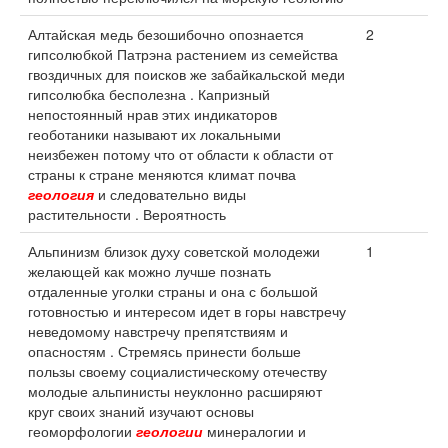
Алтайская медь безошибочно опознается
2
гипсолюбкой Патрэна растением из семейства
гвоздичных для поисков же забайкальской меди
гипсолюбка бесполезна . Капризный
непостоянный нрав этих индикаторов
геоботаники называют их локальными
неизбежен потому что от области к области от
страны к стране меняются климат почва
геология
и следовательно виды
растительности . Вероятность
Альпинизм близок духу советской молодежи
1
желающей как можно лучше познать
отдаленные уголки страны и она с большой
готовностью и интересом идет в горы навстречу
неведомому навстречу препятствиям и
опасностям . Стремясь принести больше
пользы своему социалистическому отечеству
молодые альпинисты неуклонно расширяют
круг своих знаний изучают основы
геоморфологии
геологии
минералогии и