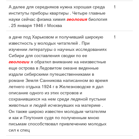
А далее для середняков нужна хорошая среда
1
институты приборы квартиры . Четыре главные
науки сейчас физика химия
геология
биология
. 25 января 1946 г Москва
а даче под Харьковом и получивший широкую
1
известность у молодых читателей . При
изучении литературы о научных исследованиях
Сибири для составления сводки по ее
геологии
я обратил внимание на неизвестные
еще острова в Ледовитом океане виденные
издали сибирскими путешественниками в
романе Земля Санникова написанном во время
летнего отдыха 1924 г в Железноводске я дал
описание одного из этих островов и
сохранившихся на нем среди ледяной пустыни
животных и людей исчезнувших на материке .
Он также широко известен молодым читателям
и как и Плутония судя по полученным мною
письмам способствовал привлечению молодых
сил к спец