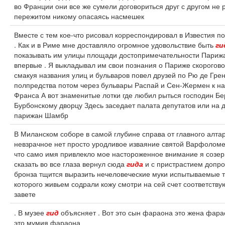
во Франции они все же сумели договориться друг с другом не 
пережитом никому опасаясь насмешек
Вместе с тем кое-что рисовал корреспондировал в Известия п
. Как и в Риме мне доставляло огромное удовольствие быть
ги
показывать им улицы площади достопримечательности Парижа
впервые . Я выкладывал им свои познания о Париже скорогово
смакуя названия улиц и бульваров повел друзей по Рю де Гре
полпредства потом через бульвары Распай и Сен-Жермен к н
Франса А вот знаменитые лотки где любил рыться господин Бе
Бурбонскому дворцу Здесь заседает палата депутатов или на 
парижан Шамбр
В Миланском соборе в самой глубине справа от главного алта
невзрачное нет просто уродливое изваяние святой Варфоломе
что само имя привлекло мое настороженное внимание я созерц
сказать во все глаза вернул сюда
гида
и с пристрастием допро
бронза тщится выразить нечеловеческие муки испытываемые 
которого живьем содрали кожу смотри на сей счет соответств
завете
. В музее
гид
объясняет . Вот это сын фараона это жена фара
это мумия фараона