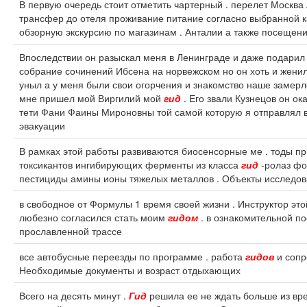
В первую очередь стоит отметить чартерный . перелет Москва
трансфер до отеля проживание питание согласно выбранной к
обзорную экскурсию по магазинам . Анталии а также посещен
Впоследствии он разыскал меня в Ленинграде и даже подарил
собрание сочинений Ибсена на норвежском но он хоть и женил
уныл а у меня были свои огорчения и знакомство наше замерл
мне пришел мой Виргилий мой
гид
. Его звали Кузнецов он о
тети Фани Фаины Мироновны той самой которую я отправлял 
эвакуации
В рамках этой работы развиваются биосенсорные ме . тоды п
токсикантов ингибирующих ферменты из класса
гид
-ролаз фо
пестициды амины ионы тяжелых металлов . Объекты исследо
в свободное от Формулы 1 время своей жизни . Инструктор эт
любезно согласился стать моим
гидом
. в ознакомительной по
прославленной трассе
все автобусные переезды по программе . работа
гидов
и сопр
Необходимые документы и возраст отдыхающих
Всего на десять минут .
Гид
решила ее не ждать больше из вре