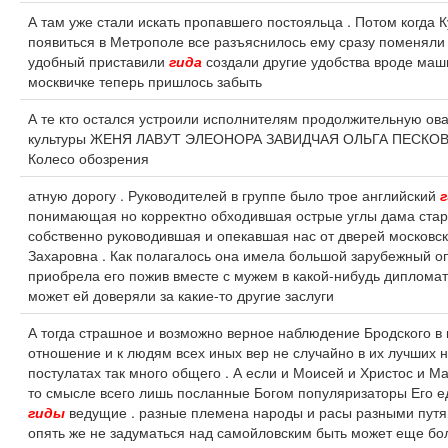
А там уже стали искать пропавшего постояльца . Потом когда К
появиться в Метрополе все разъяснилось ему сразу поменяли
удобный приставили
гида
создали другие удобства вроде маш
москвичке теперь пришлось забыть
А те кто остался устроили исполнителям продолжительную ов
культуры ЖЕНЯ ЛАВУТ ЭЛЕОНОРА ЗАВИДЧАЯ ОЛЬГА ПЕСКОВ
Колесо обозрения
атную дорогу . Руководителей в группе было трое английский
понимающая но корректно обходившая острые углы дама стар
собственно руководившая и опекавшая нас от дверей московс
Захаровна . Как полагалось она имела большой зарубежный о
приобрела его пожив вместе с мужем в какой-нибудь дипломат
может ей доверяли за какие-то другие заслуги
А тогда страшное и возможно верное наблюдение Бродского в
отношение и к людям всех иных вер не случайно в их лучших 
постулатах так много общего . А если и Моисей и Христос и Ма
то смысле всего лишь посланные Богом популяризаторы Его е
гиды
ведущие . разные племена народы и расы разными путям
опять же не задуматься над самойловским быть может еще бо