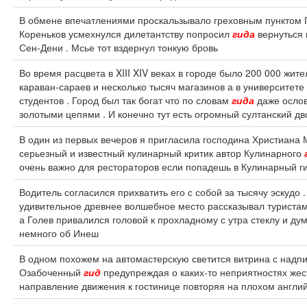
В обмене впечатлениями проскальзывало греховным пунктом П
Кореньков усмехнулся дилетантству попросил
гида
вернуться 
Сен-Дени . Мсье тот вздернул тонкую бровь
Во время расцвета в XIII XIV веках в городе было 200 000 жит
караван-сараев и несколько тысяч магазинов а в университете
студентов . Город был так богат что по словам
гида
даже ослов
золотыми цепями . И конечно тут есть огромный султанский д
В один из первых вечеров я пригласила господина Христиана 
серьезный и известный кулинарный критик автор Кулинарного
очень важно для рестораторов если попадешь в Кулинарный ги
Водитель согласился прихватить его с собой за тысячу эскудо 
удивительное древнее волшебное место рассказывал туриста
а Голев привалился головой к прохладному с утра стеклу и дум
немного об Инеш
В одном похожем на автомастерскую светится витрина с надпис
Озабоченный
гид
предупреждая о каких-то неприятностях же
направление движения к гостинице повторяя на плохом английс