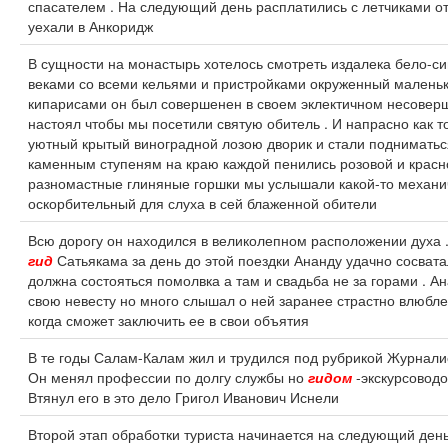
спасателем . На следующий день расплатились с летчиками о
уехали в Анкоридж
В сущности на монастырь хотелось смотреть издалека бело-с
веками со всеми кельями и пристройками окруженный маленьк
кипарисами он был совершенен в своем эклектичном несовер
настоял чтобы мы посетили святую обитель . И напрасно как т
уютный крытый виноградной лозою дворик и стали поднимать
каменным ступеням на краю каждой пенились розовой и красн
разномастные глиняные горшки мы услышали какой-то механи
оскорбительный для слуха в сей блаженной обители
Всю дорогу он находился в великолепном расположении духа 
гид
Сатьякама за день до этой поездки Ананду удачно сосват
должна состояться помолвка а там и свадьба не за горами . А
свою невесту но много слышал о ней заранее страстно влюбле
когда сможет заключить ее в свои объятия
В те годы Салам-Калам жил и трудился под рубрикой Журнали
Он менял профессии по долгу службы но
гидом
-экскурсоводо
Втянул его в это дело Григол Иванович Иснели
Второй этап обработки туриста начинается на следующий день