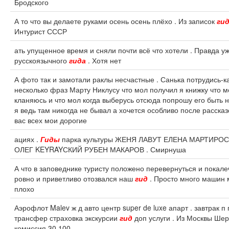
Бродского
А то что вы делаете руками осень осень плёхо . Из записок
ги
Интурист СССР
ать упущенное время и сняли почти всё что хотели . Правда 
русскоязычного
гида
. Хотя нет
А фото так и замотали раклы несчастные . Санька потрудись-ка
несколько фраз Марту Никлусу что мол получил я книжку что 
кланяюсь и что мол когда выберусь отсюда попрошу его быть
я ведь там никогда не бывал а хочется особливо после расск
вас всех мои дорогие
ациях .
Гиды
парка культуры ЖЕНЯ ЛАВУТ ЕЛЕНА МАРТИРО
ОЛЕГ KEYRAYСКИЙ РУБЕН МАКАРОВ . Смирнуша
А что в заповеднике туристу положено перевернуться и покалеч
ровно и приветливо отозвался наш
гид
. Просто много машин 
плохо
Аэрофлот Malev ж д авто центр super de luxe апарт . завтрак п
трансфер страховка экскурсии
гид
доп услуги . Из Москвы Шер
комиссия 30 100