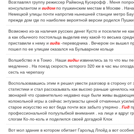
Возглавлял группу режиссер Раймонд Кусерофф . Меня попро
консультантом и
гидом
по пушкинским местам в Москве . Нач
Немецкой улицы почти напротив нынешней станции метро Ба
прежде дом где по наиболее вероятной версии родился Пушки
Возможно из-за наличия русских денег Кусто и поселили не ка
а как обычного постояльца выделив ему какой-то весьма средн
приставили к нему и
гида
-переводчика . Вечером он вышел п
пошел по ее улицам оказался на Бульварном кольце
Волшебство я в Токио . Наши
гиды
извинились за то что мы п
медленно . На поезд скорость которого 320 км в час мы опоз
сесть на черепаху
Воспользовавшись этим я решил увести разговор в сторону от
статистики и стал рассказывать как высоко раньше ценилось на
звонарей что сравнительно недавно еще были живы выдающи
колокольной игры а сейчас энтузиасты ценой отчаянных усили
старое искусство но вот беда почти все забыто утеряно .
Гид
п
профессиональной полуулыбкой внимания . на лице и вдруг г
слогам Ко-ло-коль и поделился своей догадкой Клок
Вот мол здание в котором обитает Гарольд Ллойд а вот особня