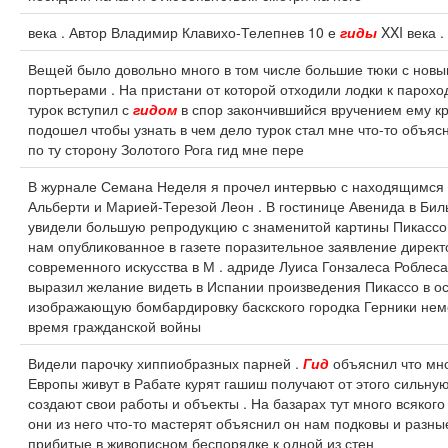
века . Автор Владимир Клавихо-Телепнев 10 е
гиды
XXI века 
Вещей было довольно много в том числе большие тюки с нов
портьерами . На пристани от которой отходили лодки к пароход
турок вступил с
гидом
в спор закончившийся вручением ему кр
подошел чтобы узнать в чем дело турок стал мне что-то объяс
по ту сторону Золотого Рога гид мне пере
В журнале Семана Неделя я прочел интервью с находящимся
Альберти и Марией-Терезой Леон . В гостинице Авенида в Би
увидели большую репродукцию с знаменитой картины Пикассо
нам опубликованное в газете поразительное заявление директ
современного искусства в М . адриде Луиса Гонзалеса Роблес
выразил желание видеть в Испании произведения Пикассо в ос
изображающую бомбардировку баскского городка Герники нем
время гражданской войны
Видели парочку хиппиобразных парней .
Гид
объяснил что мно
Европы живут в Рабате курят гашиш получают от этого сильну
создают свои работы и объекты . На базарах тут много всяког
они из него что-то мастерят объяснил он нам подковы и разн
прибитые в живописном беспорядке к одной из стен