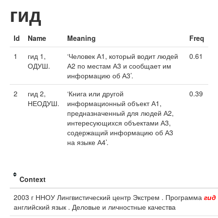
гид
Id
Name
Meaning
Freq
1
гид 1,
‘Человек А1, который водит людей
0.61
ОДУШ.
А2 по местам А3 и сообщает им
информацию об А3’.
2
гид 2,
‘Книга или другой
0.39
НЕОДУШ.
информационный объект А1,
предназначенный для людей А2,
интересующихся объектами А3,
содержащий информацию об А3
на языке А4’.
Context
2003 г ННОУ Лингвистический центр Экстрем . Программа
гид
английский язык . Деловые и личностные качества