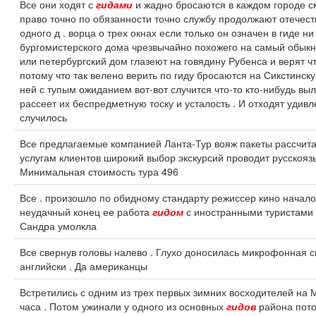
Все они ходят с
гидами
и жадно бросаются в каждом городе с
право точно по обязанности точно службу продолжают отечест
одного д . ворца о трех окнах если только он означен в гиде ни
бургомистерского дома чрезвычайно похожего на самый обык
или петербургский дом глазеют на говядину Рубенса и верят чт
потому что так велено верить по гиду бросаются на Сикстинск
ней с тупым ожиданием вот-вот случится что-то кто-нибудь выл
рассеет их беспредметную тоску и усталость . И отходят удивл
случилось
Все предлагаемые компанией Ланта-Тур вояж пакеты рассчитан
услугам клиентов широкий выбор экскурсий проводит русскоя
Минимальная стоимость тура 496
Все . произошло по обидному стандарту режиссер кино начал
неудачный конец ее работа
гидом
с иностранными туристами 
Сандра умолкла
Все свернув головы налево . Глухо доносилась микрофонная 
английски . Да американцы
Встретились с одним из трех первых зимних восходителей на 
часа . Потом ужинали у одного из основных
гидов
района пото