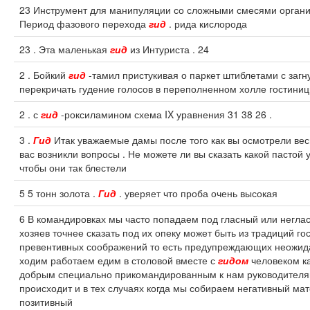
23 Инструмент для манипуляции со сложными смесями органич
Период фазового перехода
гид
. рида кислорода
23 . Эта маленькая
гид
из Интуриста . 24
2 . Бойкий
гид
-тамил пристукивая о паркет штиблетами с заг
перекричать гудение голосов в переполненном холле гостини
2 . с
гид
-роксиламином схема IX уравнения 31 38 26 .
3 .
Гид
Итак уважаемые дамы после того как вы осмотрели вес
вас возникли вопросы . Не можете ли вы сказать какой пастой 
чтобы они так блестели
5 5 тонн золота .
Гид
. уверяет что проба очень высокая
6 В командировках мы часто попадаем под гласный или негла
хозяев точнее сказать под их опеку может быть из традиций го
превентивных соображений то есть предупреждающих неожид
ходим работаем едим в столовой вместе с
гидом
человеком к
добрым специально прикомандированным к нам руководителям
происходит и в тех случаях когда мы собираем негативный мате
позитивный