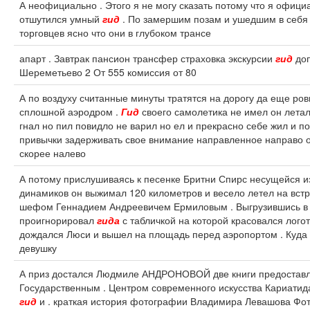
А неофициально . Этого я не могу сказать потому что я офици
отшутился умный
гид
. По замершим позам и ушедшим в себя 
торговцев ясно что они в глубоком трансе
апарт . Завтрак пансион трансфер страховка экскурсии
гид
доп
Шереметьево 2 От 555 комиссия от 80
А по воздуху считанные минуты тратятся на дорогу да еще р
сплошной аэродром .
Гид
своего самолетика не имел он летал
гнал но пил повидло не варил но ел и прекрасно себе жил и п
привычки задерживать свое внимание направленное направо 
скорее налево
А потому прислушиваясь к песенке Бритни Спирс несущейся 
динамиков он выжимал 120 километров и весело летел на вст
шефом Геннадием Андреевичем Ермиловым . Выгрузившись в
проигнорировал
гида
с табличкой на которой красовался лого
дождался Люси и вышел на площадь перед аэропортом . Куда 
девушку
А приз достался Людмиле АНДРОНОВОЙ две книги предостав
Государственным . Центром современного искусства Кариатид
гид
и . краткая история фотографии Владимира Левашова Фо