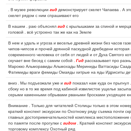
. В музее революции
гид
демонстрирует скелет Чапаева . А эт
скелет рядом с ним спрашивают его
В нашем . раю объяснял
гид
с крылышками за спиной и мер
головой . всё устроено так же как на Земле
В нем и удаль и угроза и веселье древней жизни без часов газ
чипов-чипсов и прочей дрянной паскудной дребедени которая 
современного человека от себя от людей и от Духа Святого кот
скучает вне бесед с самим собой .
Гид
рассказывает про разн
Марокко Альморавиды Альмохады Мериниды Ваттасиды Саади
Фатимиды враги фемиды Омаяды хитрые на яды Идриситы дет
вниз . Мы подъезжали уже и
гид
показал нам куда он прыгнул 
сбоку но в то же время под кабиной извилистое ущелье засыпа
серыми каменными обрывами рваными бросками уходящее кн
Внимание . Только для читателей Столицы только в этом номе
краткий конспект экскурсии по Охотному ряду съемка почти ск
главных достопримечательностей комплекса местоположение 
по памяти после прогулки с
гидом
. Краткий конспект экскурс
торговому комплексу Охотный ряд