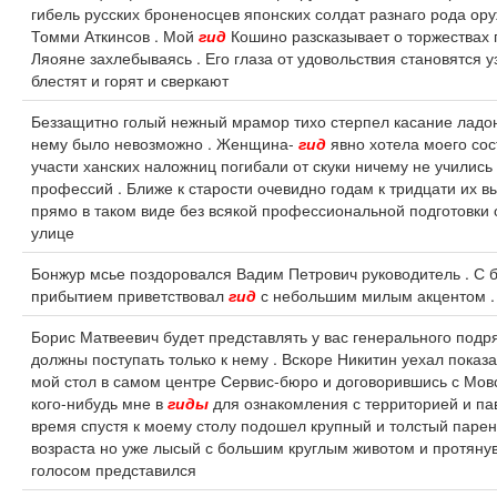
гибель русских броненосцев японских солдат разнаго рода ору
Томми Аткинсов . Мой
гид
Кошино разсказывает о торжествах 
Ляояне захлебываясь . Его глаза от удовольствия становятся 
блестят и горят и сверкают
Беззащитно голый нежный мрамор тихо стерпел касание ладон
нему было невозможно . Женщина-
гид
явно хотела моего сос
участи ханских наложниц погибали от скуки ничему не училис
профессий . Ближе к старости очевидно годам к тридцати их вы
прямо в таком виде без всякой профессиональной подготовки 
улице
Бонжур мсье поздоровался Вадим Петрович руководитель . С 
прибытием приветствовал
гид
с небольшим милым акцентом .
Борис Матвеевич будет представлять у вас генерального подря
должны поступать только к нему . Вскоре Никитин уехал показ
мой стол в самом центре Сервис-бюро и договорившись с Мов
кого-нибудь мне в
гиды
для ознакомления с территорией и па
время спустя к моему столу подошел крупный и толстый паре
возраста но уже лысый с большим круглым животом и протяну
голосом представился