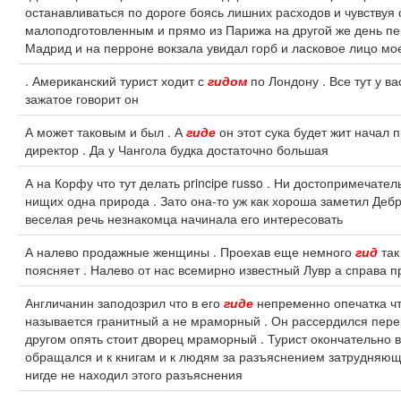
останавливаться по дороге боясь лишних расходов и чувствуя
малоподготовленным и прямо из Парижа на другой же день п
Мадрид и на перроне вокзала увидал горб и ласковое лицо мо
. Американский турист ходит с
гидом
по Лондону . Все тут у в
зажатое говорит он
А может таковым и был . А
гиде
он этот сука будет жит начал 
директор . Да у Чангола будка достаточно большая
А на Корфу что тут делать principe russo . Ни достопримечате
нищих одна природа . Зато она-то уж как хороша заметил Деб
веселая речь незнакомца начинала его интересовать
А налево продажные женщины . Проехав еще немного
гид
так
поясняет . Налево от нас всемирно известный Лувр а справа
Англичанин заподозрил что в его
гиде
непременно опечатка чт
называется гранитный а не мраморный . Он рассердился пере
другом опять стоит дворец мраморный . Турист окончательно 
обращался и к книгам и к людям за разъяснением затрудняющ
нигде не находил этого разъяснения