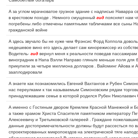
А за углом мрачноватое грузное здание с надписью Наварра 
в крестовом походе . Немного смущенный
гид
поясняет нам чт
погребены либо отмечены памятными табличками все сыны На
гражданской войне
А здесь звучало бы не хуже чем Фрэнсис Форд Коппола довол
недешевое вино его здесь делает сам кинорежиссер из собстве
Водитель-
гид
вернул меня к реальности поведав пассажирам 
виноградник в Напа Вэлли Направо гляньте меньше поля для 
прикупили за четыре миллиона долларов . Вайоминг Айова и 
зааплодировали
А знаете как познакомились Евгений Вахтангов и Рубен Симон
нас переулками к так называемым Симоновским рядам торговы
принадлежавшим семье в которой родился Рубен Николаевич
А именно с Гостиным двором Кремлем Красной Манежной и 
а также храмом Христа Спасителя памятником императору Пе
Алексеевичу и Третьяковской галереей . Граждане пожелавши
данные достопримечательности должны будут рассесться по 
спроектированных микропоездов на электрической тяге наподо
обслуживают посетителей Выставки достижений народного хозя