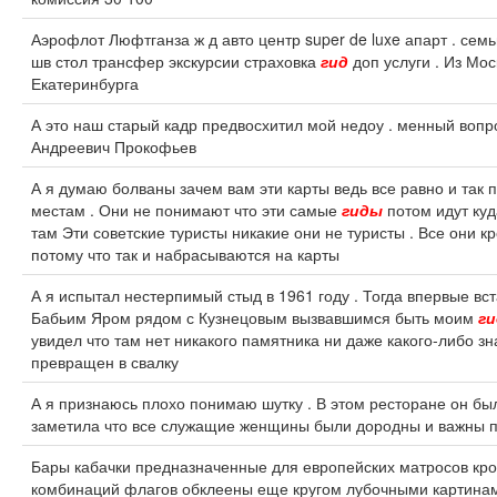
Аэрофлот Люфтганза ж д авто центр super de luxe апарт . семь
шв стол трансфер экскурсии страховка
гид
доп услуги . Из Мо
Екатеринбурга
А это наш старый кадр предвосхитил мой недоу . менный воп
Андреевич Прокофьев
А я думаю болваны зачем вам эти карты ведь все равно и так 
местам . Они не понимают что эти самые
гиды
потом идут куд
там Эти советские туристы никакие они не туристы . Все они к
потому что так и набрасываются на карты
А я испытал нестерпимый стыд в 1961 году . Тогда впервые вс
Бабьим Яром рядом с Кузнецовым вызвавшимся быть моим
г
увидел что там нет никакого памятника ни даже какого-либо зн
превращен в свалку
А я признаюсь плохо понимаю шутку . В этом ресторане он б
заметила что все служащие женщины были дородны и важны п
Бары кабачки предназначенные для европейских матросов кро
комбинаций флагов обклеены еще кругом лубочными картин