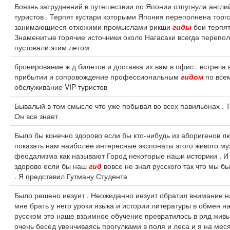
Боязнь затруднений в путешествии по Японии отпугнула англи
туристов . Терпят кустари которыми Япония переполнена торг
занимающиеся отхожими промыслами рикши
гиды
бои терпят
Знаменитые горячие источники около Нагасаки всегда переп
пустовали этим летом
бронирование ж д билетов и доставка их вам в офис . встреча
прибытии и сопровождение профессиональным
гидом
по всем
обслуживание VIP-туристов
Бывалый в том смысле что уже побывал во всех павильонах . 
Он все знает
Было бы конечно здорово если бы кто-нибудь из аборигенов л
показать нам наиболее интересные экспонаты этого живого му
феодализма как называют Город некоторые наши историки . И
здорово если бы наш
гид
вовсе не знал русского так что мы б
. Я представил Гутману Студента
Было решено иезуит . Неожиданно иезуит обратил внимание 
мне брать у него уроки языка и истории литературы в обмен н
русском это наше взаимное обучение превратилось в ряд жив
очень бесед увенчиваясь прогулками в поля и леса и я на мес