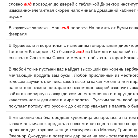
словно
гид
проводил до дверей с табличкой Директор институт
изысканно-элегантная скорее напоминала домашний кабинет 
вкусом
В кружечке записка . Наш
гид
перевел На память от Бумы ваше
февраля
В Куршевеле я встретился с нынешним генеральным директ
Гастоном Катьяром . Он бывший
гид
из Шамони и хороший лыж
слышал о Советском Союзе и мечтает побывать в горах Кавказ
В любой точке пустыни вас найдет высохший как корень верб
мечтающий продать вам бусы . Любой присланный из местног
голосом заучки-отличника какой высоты какая колонна или пи
на нее тонн камня постарается как можно скорей закончить экс
зайти в ювелирную лавку где хозяин естественно его друг детст
качественное и дешевое в мире золото . Русским же он вообщ
покупает потому что русских до сих пор уважает в память о б
В мгновение ока благородная художница испарилась и на том 
глазам англичанок предстала совсем иная сцена вполне совр
проводил для группки женщин экскурсию по Малому Трианону 
Элеонор Джоурден и потеряли дар речи на весь остаток врем