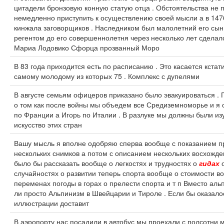
цитадели бронзовую конную статую отца . Обстоятельства не 
немедленно приступить к осуществлению своей мысли а в 14
кинжала заговорщиков . Наследником был малолетний его сын
регентом до его совершеннолетня через несколько лет сделал
Мариа Лодовико Сфорца прозванный Моро
В 83 года приходится есть по расписанию . Это касается кстат
самому молодому из которых 75 . Комплекс с дупелями
В августе семьям офицеров приказано было эвакуироваться .
о том как после войны мы объедем все Средиземноморье и я
по Франции а Игорь по Италии . В разлуке мы должны были из
искусство этих стран
Вашу мысль я вполне одобряю сперва вообще с показанием п
нескольких снимков а потом с описанием нескольких восхожде
было бы рассказать вообще о легкостях и трудностях о
гидах
о
случайностях о развитии теперь спорта вообще о стоимости в
переменах погоды в горах о прелести спорта и т п Вместо аль
ли просто Альпинизм в Швейцарии и Тироле . Если бы оказало
иллюстрации доставит
В аэропорту нас посадили в автобус мы проехали с полсотни 