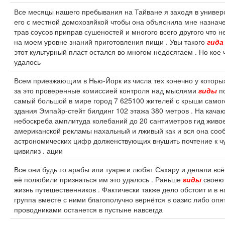
Все месяцы нашего пребывания на Тайване я заходя в универ
его с местной домохозяйкой чтобы она объяснила мне назнач
трав соусов приправ сушеностей и многого всего другого что 
на моем уровне знаний приготовления пищи . Увы такого
гида
этот культурный пласт остался во многом недосягаем . Но кое 
удалось
Всем приезжающим в Нью-Йорк из числа тех конечно у которых
за это проверенные комиссией контроля над мыслями
гиды
по
самый большой в мире город 7 625100 жителей с крыши самог
здания Эмпайр-стейт билдинг 102 этажа 380 метров . На кача
небоскреба амплитуда колебаний до 20 сантиметров гид жив
американской рекламы нахальный и лживый как и вся она соо
астрономических цифр долженствующих внушить почтение к ч
цивилиз . ации
Все они будь то арабы или туареги любят Сахару и делали вс
её полюбили признаться им это удалось . Раньше
гиды
своею 
жизнь путешественников . Фактически также дело обстоит и в 
группа вместе с ними благополучно вернётся в оазис либо опя
проводниками останется в пустыне навсегда