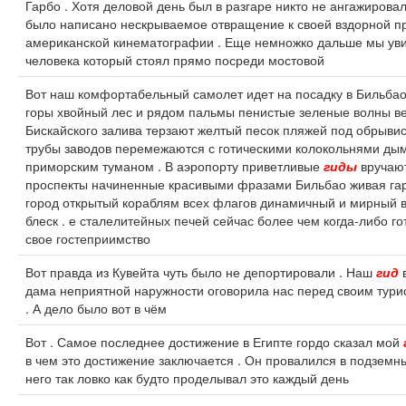
Гарбо . Хотя деловой день был в разгаре никто не ангажирова
было написано нескрываемое отвращение к своей вздорной п
американской кинематографии . Еще немножко дальше мы ув
человека который стоял прямо посреди мостовой
Вот наш комфортабельный самолет идет на посадку в Бильба
горы хвойный лес и рядом пальмы пенистые зеленые волны в
Бискайского залива терзают желтый песок пляжей под обрыви
трубы заводов перемежаются с готическими колокольнями дым
приморским туманом . В аэропорту приветливые
гиды
вручаю
проспекты начиненные красивыми фразами Бильбао живая га
город открытый кораблям всех флагов динамичный и мирный 
блеск . е сталелитейных печей сейчас более чем когда-либо г
свое гостеприимство
Вот правда из Кувейта чуть было не депортировали . Наш
гид
в
дама неприятной наружности оговорила нас перед своим тури
. А дело было вот в чём
Вот . Самое последнее достижение в Египте гордо сказал мой
в чем это достижение заключается . Он провалился в подземн
него так ловко как будто проделывал это каждый день