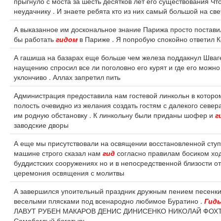
прыгнуло с моста за шесть десятков лет его существования Чт
неудачнику . И знаете ребята кто из них самый большой на св
А выказанное им доскональное знание Парижа просто поставил
бы работать
гидом
в Париже . Я попробую спокойно ответил 
А гашиша на базарах еще больше чем железа поддакнул Шваг
наущению спросил все ли поголовно его курят и где его можно 
уклончиво . Аллах запретил пить
Администрация предоставила нам гостевой линкольн в котор
полость очевидно из желания создать гостям с далекого севе
им родную обстановку . К линкольну были приданы шофер и
г
заводские дворы
А еще мы присутствовали на освящении восстановленной ступы
машине строго сказал нам
гид
согласно правилам босиком ход
буддистских сооружениях но и в непосредственной близости от
церемония освящения с молитвы
А завершился упоительный праздник дружным пением песенки
веселыми плясками под всенародно любимое Буратино .
Гид
ЛАВУТ РУБЕН МАКАРОВ ДЕНИС ДИНИСЕНКО НИКОЛАЙ ФОХТ
Самобеглый богатырь