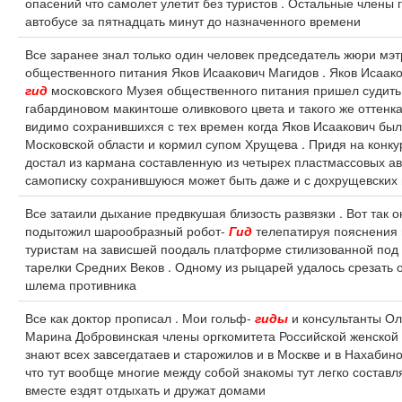
опасений что самолет улетит без туристов . Остальные члены 
автобусе за пятнадцать минут до назначенного времени
Все заранее знал только один человек председатель жюри мэт
общественного питания Яков Исаакович Магидов . Яков Исаак
гид
московского Музея общественного питания пришел судить
габардиновом макинтоше оливкового цвета и такого же оттен
видимо сохранившихся с тех времен когда Яков Исаакович бы
Московской области и кормил супом Хрущева . Придя на конку
достал из кармана составленную из четырех пластмассовых а
самописку сохранившуюся может быть даже и с дохрущевских
Все затаили дыхание предвкушая близость развязки . Вот так 
подытожил шарообразный робот-
Гид
телепатируя пояснения
туристам на зависшей поодаль платформе стилизованной по
тарелки Средних Веков . Одному из рыцарей удалось срезать 
шлема противника
Все как доктор прописал . Мои гольф-
гиды
и консультанты Ол
Марина Добровинская члены оргкомитета Российской женско
знают всех завсегдатаев и старожилов и в Москве и в Нахабин
что тут вообще многие между собой знакомы тут легко состав
вместе ездят отдыхать и дружат домами