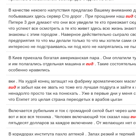
В качестве некоего напутствия предлагаю Вашему вниманию д
побывавших здесь сервер Сто дорог . При прощании наш
гид
с
Питере 3 дня думают что они все увидели те кто приезжает с
что успеют все осмотреть а те кто живет здесь всю жизнь знаю
знакомы с этим городом . Наверное действительно сыграло св
предприятия то что мы делали только то что мы хотели сами с
интересно не подстраиваясь ни под кого не напрягались не пы
В Киев приехала богатая американская пара . Они оплатили ту
и им полагались отдельная машина и
гид
. Такие состоятельн
особенно нравились
вки . На худой конец затащат на фабрику ароматических масел
гид
и забыл как ее звать но тоже его лучшая подруга и зайти к
ненадолго просто так на понюхать . Уже в первые дни у меня 
что Египет это целая страна переодетых в арабов цыган
Включается рубильник и ток с громадной силой бьет через шл
вот и все вся техника . Человек включающий ток сказал наш
ги
пятьдесят долларов за каждое включение . От желающих нет 
В коридорах института пахло аптекой . Запах резкий и терпкий 