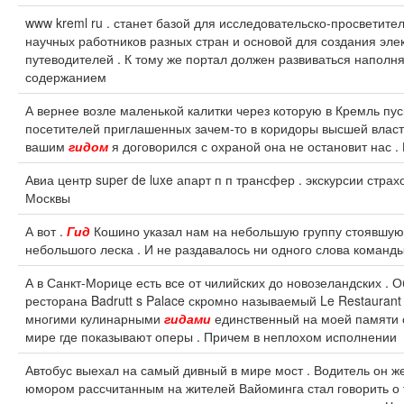
www kreml ru . станет базой для исследовательско-просветите
научных работников разных стран и основой для создания эл
путеводителей . К тому же портал должен развиваться наполн
содержанием
А вернее возле маленькой калитки через которую в Кремль пу
посетителей приглашенных зачем-то в коридоры высшей власти
вашим
гидом
я договорился с охраной она не остановит нас .
Авиа центр super de luxe апарт п п трансфер . экскурсии стра
Москвы
А вот .
Гид
Кошино указал нам на небольшую группу стоявшую
небольшого леска . И не раздавалось ни одного слова команд
А в Санкт-Морице есть все от чилийских до новозеландских . 
ресторана Badrutt s Palace скромно называемый Le Restaurant
многими кулинарными
гидами
единственный на моей памяти 
мире где показывают оперы . Причем в неплохом исполнении
Автобус выехал на самый дивный в мире мост . Водитель он ж
юмором рассчитанным на жителей Вайоминга стал говорить о 