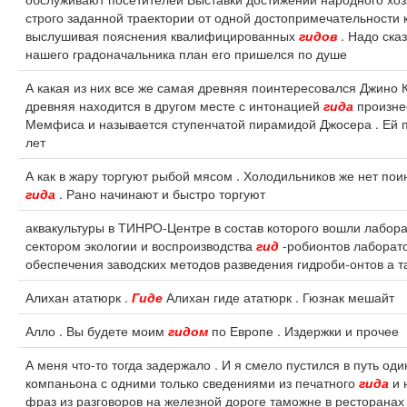
строго заданной траектории от одной достопримечательности 
выслушивая пояснения квалифицированных
гидов
. Надо ска
нашего градоначальника план его пришелся по душе
А какая из них все же самая древняя поинтересовался Джино 
древняя находится в другом месте с интонацией
гида
произне
Мемфиса и называется ступенчатой пирамидой Джосера . Ей 
лет
А как в жару торгуют рыбой мясом . Холодильников же нет по
гида
. Рано начинают и быстро торгуют
аквакультуры в ТИНРО-Центре в состав которого вошли лабора
сектором экологии и воспроизводства
гид
-робионтов лаборато
обеспечения заводских методов разведения гидроби-онтов а т
Алихан ататюрк .
Гиде
Алихан гиде ататюрк . Гюзнак мешайт
Алло . Вы будете моим
гидом
по Европе . Издержки и прочее
А меня что-то тогда задержало . И я смело пустился в путь оди
компаньона с одними только сведениями из печатного
гида
и 
фраз из разговоров на железной дороге таможне в ресторанах 