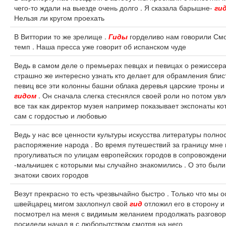
чего-то ждали на выезде очень долго . Я сказала барышне-
ги
Нельзя ли кругом проехать
В Виттории то же зрелище .
Гиды
горделиво нам говорили Смо
темп . Наша пресса уже говорит об испанском чуде
Ведь в самом деле о премьерах певцах и певицах о режиссера
страшно же интересно узнать кто делает для обрамления блис
певиц все эти колонны башни облака деревья царские троны и 
гидом
. Он сначала слегка стеснялся своей роли но потом ув
все так как директор музея например показывает экспонаты к
сам с гордостью и любовью
Ведь у нас все ценности культуры искусства литературы полно
распоряжение народа . Во время путешествий за границу мне 
прогуливаться по улицам европейских городов в сопровожде
-мальчишек с которыми мы случайно знакомились . О это были
знатоки своих городов
Везут прекрасно то есть чрезвычайно быстро . Только что мы о
швейцарец мигом захлопнул свой
гид
отложил его в сторону 
посмотрел на меня с видимым желанием продолжать разговор 
посидели начал я с любопытством смотря на него