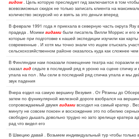
гидом
. Цель которую преследует гид заключается в том чтоб
всевозможных скидок не только записать клиента на максима
количество экскурсий но и взять за это деньги вперед
В феврале 1991 года я приехала в северную часть округа Язу 
прадеда . Моими
гидами
были писатель Вилли Моррис и его 
которые при подготовке к нашей экспедиции изучили как карты
современные . И хотя мы точно знали что ищем отыскать участ
сельскохозяйственном районе оказалось куда как сложнее чем
В Финляндии нам показали помещение театра нас поразили его
сказал
гид
сядьте в последний ряд я уроню на сцене спичку и
упала на пол . Мы сели в последний ряд спичка упала и мы д
звук падения
Вчера ездил на самую вершину Везувия . От Peзины до Обсер
затем по фуникулярной железной дороге взобрался на вершин
сопровождаемый двумя
гидами
всходил на самый кратер . Ве
минуту не совсем покоен и восхождение это по обилию серн
свободно дышать довольно трудно но зато зрелище кратера ад
рад что видел его
В Швецию давай . Возьмем индивидуальный тур чтобы только 