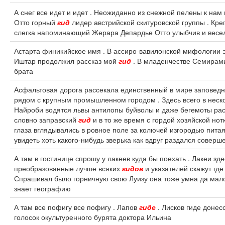
А снег все идет и идет . Неожиданно из снежной пелены к нам 
Отто горный
гид
лидер австрийской скитуровской группы . Кр
слегка напоминающий Жерара Депардье Отто улыбчив и весе
Астарта финикийское имя . В ассиро-вавилонской мифологии 
Иштар продолжил рассказ мой
гид
. В младенчестве Семирам
брата
Асфальтовая дорога рассекала единственный в мире заповед
рядом с крупным промышленном городом . Здесь всего в неск
Найроби водятся львы антилопы буйволы и даже бегемоты ра
словно заправский
гид
и в то же время с гордой хозяйской нотк
глаза вглядывались в ровное поле за колючей изгородью пита
увидеть хоть какого-нибудь зверька как вдруг раздался совер
А там в гостинице спрошу у лакеев куда бы поехать . Лакеи зд
преобразованные лучше всяких
гидов
и указателей скажут где
Спрашивал было горничную свою Луизу она тоже умна да мал
знает географию
А там все пофигу все пофигу . Лапов
гиде
. Лисков гиде донес
голосок окультуренного бурята доктора Ильина