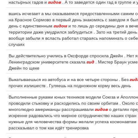
настырных гадов и
гидов
. А то заведется один гад в группе и
вшись исчезает а мы оказываемся предоставленными самим се
на Красное Сормово в первый день знакомясь с заводом я был
день с единственным
гидом
и то лишь до середины дня а вече
территории даже умудрился заблудиться . Зато на третий ден
вообще забыли я всласть работал стараясь напоминать о себе
случаях
Вы действительно учились в Оксфорде спросила Джейн . Нет я
Ленинградском университете сказала
гид
. Мистер Браун усме
Джейн по щеке
Выкатываешься из автобуса и на все четыре стороны . Без
гид
прочих излишеств . Гуляешь на подножном корму весь день
Выполненные руками юных техников модели Союза и Аполлон
проводили стыковку и расходились по своим орбитам . Около 
многолюдно американцы расспрашивали
гидов
о деталях пре
искренне радовались что мирное сотрудничество наших стран
нужные для человечества формы желали успеха космонавтам 
рассказывал о том как идёт тренировка