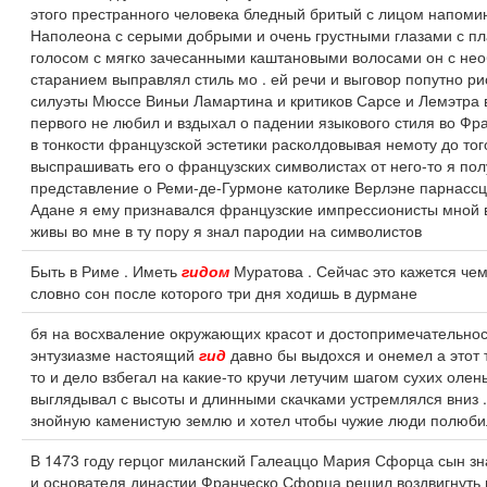
этого престранного человека бледный бритый с лицом напо
Наполеона с серыми добрыми и очень грустными глазами с п
голосом с мягко зачесанными каштановыми волосами он с не
старанием выправлял стиль мо . ей речи и выговор попутно р
силуэты Мюссе Виньи Ламартина и критиков Сарсе и Лемэтра 
первого не любил и вздыхал о падении языкового стиля во Фр
в тонкости французской эстетики расколдовывая немоту до тог
выспрашивать его о французских символистах от него-то я по
представление о Реми-де-Гурмоне католике Верлэне парнассц
Адане я ему признавался французские импрессионисты мной 
живы во мне в ту пору я знал пародии на символистов
Быть в Риме . Иметь
гидом
Муратова . Сейчас это кажется че
словно сон после которого три дня ходишь в дурмане
бя на восхваление окружающих красот и достопримечательнос
энтузиазме настоящий
гид
давно бы выдохся и онемел а этот 
то и дело взбегал на какие-то кручи летучим шагом сухих олень
выглядывал с высоты и длинными скачками устремлялся вниз 
знойную каменистую землю и хотел чтобы чужие люди полюби
В 1473 году герцог миланский Галеаццо Мария Сфорца сын зн
и основателя династии Франческо Сфорца решил воздвигнуть 