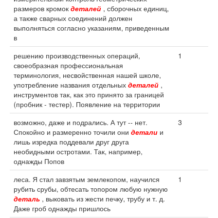
размеров кромок
деталей
, сборочных единиц,
а также сварных соединений должен
выполняться согласно указаниям, приведенным
в
решению производственных операций,
1
своеобразная профессиональная
терминология, несвойственная нашей школе,
употребление названия отдельных
деталей
,
инструментов так, как это принято за границей
(пробник - тестер). Появление на территории
возможно, даже и подрались. А тут -- нет.
3
Спокойно и размеренно точили они
детали
и
лишь изредка поддевали друг друга
необидными остротами. Так, например,
однажды Попов
леса. Я стал завзятым землекопом, научился
1
рубить срубы, обтесать топором любую нужную
деталь
, выковать из жести печку, трубу и т. д.
Даже гроб однажды пришлось