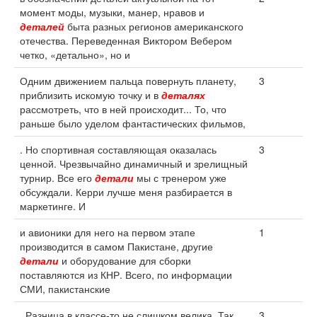
момент моды, музыки, манер, нравов и
деталей
быта разных регионов американского
отечества. Переведенная Виктором Вебером
четко, «детально», но и
Одним движением пальца повернуть планету,
3
приблизить искомую точку и в
деталях
рассмотреть, что в ней происходит... То, что
раньше было уделом фантастических фильмов,
. Но спортивная составляющая оказалась
3
ценной. Чрезвычайно динамичный и зрелищный
турнир. Все его
детали
мы с тренером уже
обсуждали. Керри лучше меня разбирается в
маркетинге. И
и авионики для него на первом этапе
1
производится в самом Пакистане, другие
детали
и оборудование для сборки
поставляются из КНР. Всего, по информации
СМИ, пакистанские
. Разница в классе-то не слишком велика. Так
3