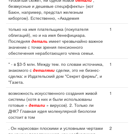
«Избитый сюжет, ни одной новой
детали
,
безвкусные и дешевые спецэффекты» (кот
Баюн, например, предстал железным
киборгом). Естественно, «Академия
только на имя плательщика (покупателя
1
облигаций), но и на имя бенефициара.
Последняя
деталь
имеет чрезвычайно важное
значение с точки зрения пенсионного
обеспечения неработающего члена семьи.
" - в $3-5 млн. Между тем. по словам источника,
1
знакомого с
деталями
сделки, это не бизнес-
сделка: и Издательский дом "Секрет фирмы", и
"Газета.
возможность искусственного создания живой
1
системы (хотя в них и были использованы
готовые «
детали
» вирусов). 2. Только ли
ДНК? Главная идея молекулярной биологии
состоит в том
. Он нарисован плоскими и условными чертами
2