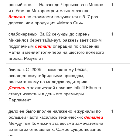
российское. — На заводе Чернышева в Москве
1
и в Уфе на Моторостроительном заводе
детали
по стоимости получаются в 5–7 раз
дороже, чем продукция «Мотор Сич»
слабонервных! За 62 секунды до сирены
1
Михайлов берет тайм-аут, разжевывает своим
подопечным
детали
операции по спасению
матча и меняет голкипера на шестого полевого
игрока. Результат
близка к CT200h — компактному Lexus,
1
оснащенному гибридными приводом,
рассчитанному на молодую аудиторию.
Детали
о технической начинке Infiniti Etherea
станут известны в день его премьеры.
Парламент
дело ее было вполне налажено и журналы по
1
большей части касались технических
деталей
.
Между тем Комиссия эта весьма замечательна
во многих отношениях. Самое существование
ее