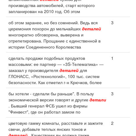
производства автомобилей, старт которого
запланирован на 2010 год. Об этом
об этом заранее, но без сомнений. Ведь вся
3
церемония похорон до мельчайших
деталей
многократно обговорена, выверена и
отрепетирована. Прощание с единственной в
истории Соединенного Королевства
сделать продажи подобных продуктов
1
массовыми: ее партнер — «3S-Телематика» —
заказал у производителя
деталей
для
ГЛОНАСС, «Ростехнологий», 100 тыс. систем
безопасности. Как отметил г-н Крючков, более
бы хотели - сделали бы раньше". В пользу
3
экономической версии говорят и другие
детали
. Бывший генерал ФСБ ушел из фирмы
"Финвест", где он работал замом по
цветовую гамму комнаты, расставьте и зажгите
2
свечи, добавьте теплых янских тонов и
деталей
. Качествами ян должна также