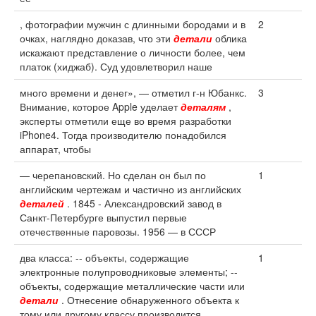
, фотографии мужчин с длинными бородами и в
2
очках, наглядно доказав, что эти
детали
облика
искажают представление о личности более, чем
платок (хиджаб). Суд удовлетворил наше
много времени и денег», — отметил г‑н Юбанкс.
3
Внимание, которое Apple уделает
деталям
,
эксперты отметили еще во время разработки
iPhone4. Тогда производителю понадобился
аппарат, чтобы
— черепановский. Но сделан он был по
1
английским чертежам и частично из английских
деталей
. 1845 - Александровский завод в
Санкт-Петербурге выпустил первые
отечественные паровозы. 1956 — в СССР
два класса: -- объекты, содержащие
1
электронные полупроводниковые элементы; --
объекты, содержащие металлические части или
детали
. Отнесение обнаруженного объекта к
тому или другому классу производится