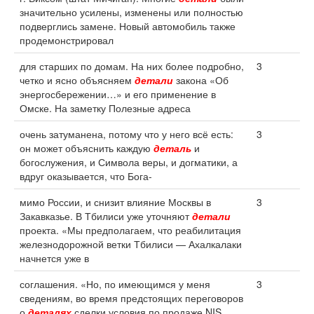
значительно усилены, изменены или полностью
подверглись замене. Новый автомобиль также
продемонстрировал
для старших по домам. На них более подробно,
3
четко и ясно объясняем
детали
закона «Об
энергосбережении…» и его применение в
Омске. На заметку Полезные адреса
очень затуманена, потому что у него всё есть:
3
он может объяснить каждую
деталь
и
богослужения, и Символа веры, и догматики, а
вдруг оказывается, что Бога-
мимо России, и снизит влияние Москвы в
3
Закавказье. В Тбилиси уже уточняют
детали
проекта. «Мы предполагаем, что реабилитация
железнодорожной ветки Тбилиси — Ахалкалаки
начнется уже в
соглашения. «Но, по имеющимся у меня
3
сведениям, во время предстоящих переговоров
о
деталях
сделки условия по продаже NIS