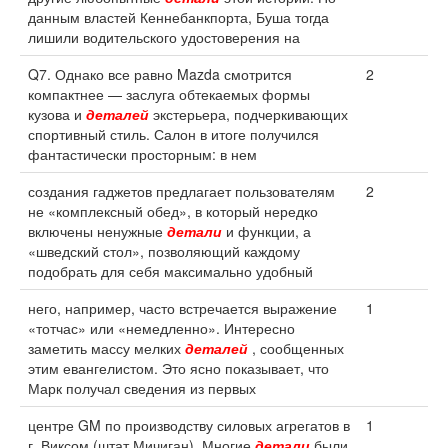
данным властей Кеннебанкпорта, Буша тогда
лишили водительского удостоверения на
Q7. Однако все равно Mazda смотрится
2
компактнее — заслуга обтекаемых формы
кузова и
деталей
экстерьера, подчеркивающих
спортивный стиль. Салон в итоге получился
фантастически просторным: в нем
создания гаджетов предлагает пользователям
2
не «комплексный обед», в который нередко
включены ненужные
детали
и функции, а
«шведский стол», позволяющий каждому
подобрать для себя максимально удобный
него, например, часто встречается выражение
1
«тотчас» или «немедленно». Интересно
заметить массу мелких
деталей
, сообщенных
этим евангелистом. Это ясно показывает, что
Марк получал сведения из первых
центре GM по производству силовых агрегатов в
1
г. Виксом (штат Мичиган). Многие
детали
были