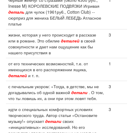
черный жемчуг со стразами (около 4300 руб.,
1
Inesse M) КОРОЛЕВСКИЕ ПОДВЯЗКИ Игривая
деталь
для чулок (1961ру6., Cotton Club) --
сюрприз для жениха БЕЛЫЙ ЛЕБЕДЬ Атласное
платье
жизни, которая у него происходит в рассказе
3
или в романе. Это обилие
деталей
в своей
совокупности и дает нам ощущение как бы
нашего присутствия в
от его технических возможностей, т.е. от
1
имеющихся в его распоряжении ящика,
деталей
и т. п.
с печальным укором: «Тогда, в детстве, мы не
3
догадывались об одной важной
детали
. О том,
что ты ловишь их, а они при этом ловят тебя.
идти о специальных комфортных условиях
3
творческого труда. Автор статьи «Остановите
музыку!» опускает
детали
своих
«инициативных» исследований. Но его