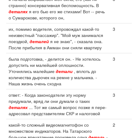
странно) консервативная беспомощность. В
деталях
я его бью его же стихами! Вот -- речь
о Сумарокове, которого он,
их, помимо водителя, сопровождал какой-то
3
неизвестный "пассажир". "Мой муж занимался
поездкой,
деталей
я не знаю", - сказала она.
После прибытия в Амман они сняли квартиру
была подготовка, - делится он. - Не хотелось
3
допустить ни малейшей оплошности.
Уточнялись малейшие
детали
, вплоть до
количества дырочек на ремне у мальчика. -
Наша жизнь очень сходна
ответ: - Когда законодатели эту норму
3
придумали, вряд ли они думали о таких
деталях
... Тот же самый вопрос позже я пере-
адресовал представителям СКР и налоговой
какой-то сложный видеомагнитофон со
2
множеством индикаторов. На Татарского
большое впечатление произвела одна
деталь
-