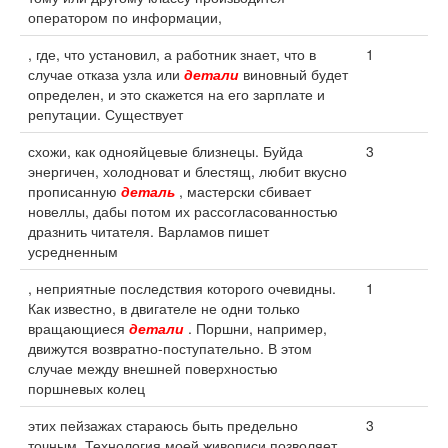
оператором по информации,
, где, что установил, а работник знает, что в
1
случае отказа узла или
детали
виновный будет
определен, и это скажется на его зарплате и
репутации. Существует
схожи, как однояйцевые близнецы. Буйда
3
энергичен, холодноват и блестящ, любит вкусно
прописанную
деталь
, мастерски сбивает
новеллы, дабы потом их рассогласованностью
дразнить читателя. Варламов пишет
усредненным
, неприятные последствия которого очевидны.
1
Как известно, в двигателе не одни только
вращающиеся
детали
. Поршни, например,
движутся возвратно-поступательно. В этом
случае между внешней поверхностью
поршневых колец
этих пейзажах стараюсь быть предельно
3
точным. Технология моей живописи позволяет