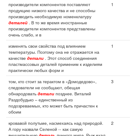
производители компонентов поставляют
1
продукцию низкого качества и не способны
производить необходимую номенклатуру
деталей
. В то же время иностранные
производители компонентов представлены
очень слабо, и в
изменять свои свойства под влиянием
1
температуры. Поэтому она не отражается на
качестве
детали
. Этот способ соединения
пластмассовых деталей применим к изделиям
практически любых форм и
том, кто стоит за терактом в «Домодедово»,
3
следователи не сообщают, обещая
обнародовать
детали
позднее. Виталий
Раздобудько – единственный из
подозреваемых, кто может быть причастен к
обоим
кровавой полутьме, насмехаясь над природой.
2
А гору назвали Селеной -- как самую
внушительную
деталь
лунного мира. Рыж ехал