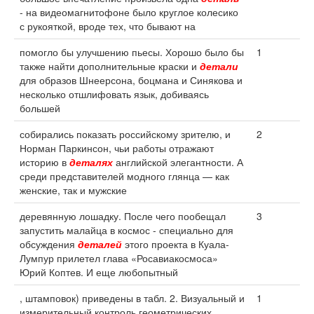
- на видеомагнитофоне было круглое колесико
с рукояткой, вроде тех, что бывают на
помогло бы улучшению пьесы. Хорошо было бы
1
также найти дополнительные краски и
детали
для образов Шнеерсона, боцмана и Синякова и
несколько отшлифовать язык, добиваясь
большей
собирались показать российскому зрителю, и
2
Норман Паркинсон, чьи работы отражают
историю в
деталях
английской элегантности. А
среди представителей модного глянца — как
женские, так и мужские
деревянную лошадку. После чего пообещал
3
запустить малайца в космос - специально для
обсуждения
деталей
этого проекта в Куала-
Лумпур прилетел глава «Росавиакосмоса»
Юрий Коптев. И еще любопытный
, штамповок) приведены в табл. 2. Визуальный и
1
измерительный контроль геометрических