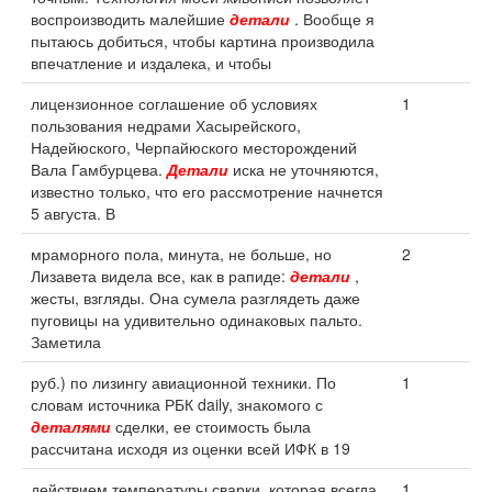
воспроизводить малейшие
детали
. Вообще я
пытаюсь добиться, чтобы картина производила
впечатление и издалека, и чтобы
лицензионное соглашение об условиях
1
пользования недрами Хасырейского,
Надейюского, Черпайюского месторождений
Вала Гамбурцева.
Детали
иска не уточняются,
известно только, что его рассмотрение начнется
5 августа. В
мраморного пола, минута, не больше, но
2
Лизавета видела все, как в рапиде:
детали
,
жесты, взгляды. Она сумела разглядеть даже
пуговицы на удивительно одинаковых пальто.
Заметила
руб.) по лизингу авиационной техники. По
1
словам источника РБК daily, знакомого с
деталями
сделки, ее стоимость была
рассчитана исходя из оценки всей ИФК в 19
действием температуры сварки, которая всегда
1