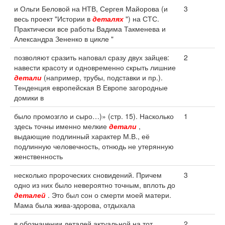
и Ольги Беловой на НТВ, Сергея Майорова (и
3
весь проект "Истории в
деталях
") на СТС.
Практически все работы Вадима Такменева и
Александра Зененко в цикле "
позволяют сразить наповал сразу двух зайцев:
2
навести красоту и одновременно скрыть лишние
детали
(например, трубы, подставки и пр.).
Тенденция европейская В Европе загородные
домики в
было промозгло и сыро…)» (стр. 15). Насколько
1
здесь точны именно мелкие
детали
,
выдающие подлинный характер М.В., её
подлинную человечность, отнюдь не утерянную
женственность
несколько пророческих сновидений. Причем
3
одно из них было невероятно точным, вплоть до
деталей
. Это был сон о смерти моей матери.
Мама была жива-здорова, отдыхала
в обозначении деталей актуальной на тот
2