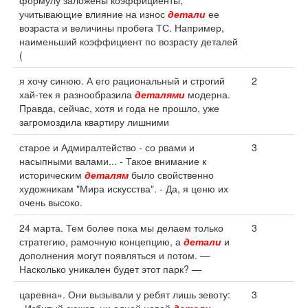
формулу заложены коэффициенты,
учитывающие влияние на износ
детали
ее
возраста и величины пробега ТС. Например,
наименьший коэффициент по возрасту деталей
(
я хочу синюю. А его рациональный и строгий
2
хай-тек я разнообразила
деталями
модерна.
Правда, сейчас, хотя и года не прошло, уже
загромоздила квартиру лишними
старое и Адмиралтейство - со рвами и
3
насыпными валами... - Такое внимание к
историческим
деталям
было свойственно
художникам "Мира искусства". - Да, я ценю их
очень высоко.
24 марта. Тем более пока мы делаем только
3
стратегию, рамочную концепцию, а
детали
и
дополнения могут появляться и потом. —
Насколько уникален будет этот парк? —
царевна». Они вызывали у ребят лишь зевоту:
3