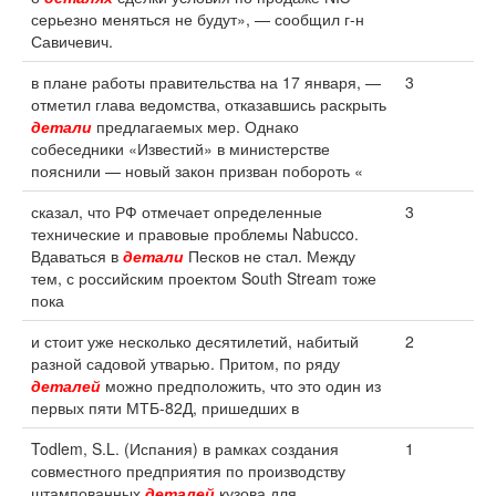
серьезно меняться не будут», — сообщил г-н
Савичевич.
в плане работы правительства на 17 января, —
3
отметил глава ведомства, отказавшись раскрыть
детали
предлагаемых мер. Однако
собеседники «Известий» в министерстве
пояснили — новый закон призван побороть «
сказал, что РФ отмечает определенные
3
технические и правовые проблемы Nabucco.
Вдаваться в
детали
Песков не стал. Между
тем, с российским проектом South Stream тоже
пока
и стоит уже несколько десятилетий, набитый
2
разной садовой утварью. Притом, по ряду
деталей
можно предположить, что это один из
первых пяти МТБ-82Д, пришедших в
Todlem, S.L. (Испания) в рамках создания
1
совместного предприятия по производству
штампованных
деталей
кузова для