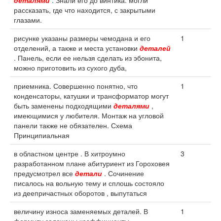
деталями
. Знали его до винтика: могли
рассказать, где что находится, с закрытыми
глазами.
рисунке указаны размеры чемодана и его
1
отделений, а также и места установки
деталей
. Панель, если ее нельзя сделать из эбонита,
можно приготовить из сухого дуба,
приемника. Совершенно понятно, что
1
конденсаторы, катушки и трансформатор могут
быть заменены подходящими
деталями
,
имеющимися у любителя. Монтаж на угловой
панели также не обязателен. Схема
Принципиальная
в областном центре . В хитроумно
3
разработанном плане абитуриент из Гороховея
предусмотрел все
детали
. Сочинение
писалось на вольную тему и сплошь состояло
из деепричастных оборотов , выпутаться
величину износа заменяемых деталей. В
1