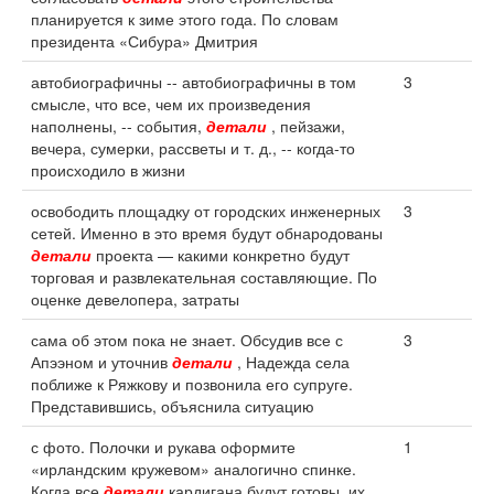
планируется к зиме этого года. По словам
президента «Сибура» Дмитрия
автобиографичны -- автобиографичны в том
3
смысле, что все, чем их произведения
наполнены, -- события,
детали
, пейзажи,
вечера, сумерки, рассветы и т. д., -- когда-то
происходило в жизни
освободить площадку от городских инженерных
3
сетей. Именно в это время будут обнародованы
детали
проекта — какими конкретно будут
торговая и развлекательная составляющие. По
оценке девелопера, затраты
сама об этом пока не знает. Обсудив все с
3
Апээном и уточнив
детали
, Надежда села
поближе к Ряжкову и позвонила его супруге.
Представившись, объяснила ситуацию
с фото. Полочки и рукава оформите
1
«ирландским кружевом» аналогично спинке.
Когда все
детали
кардигана будут готовы, их