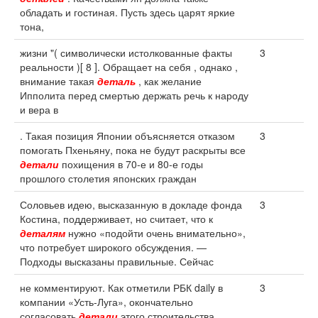
обладать и гостиная. Пусть здесь царят яркие
тона,
жизни "( символически истолкованные факты
3
реальности )[ 8 ]. Обращает на себя , однако ,
внимание такая
деталь
, как желание
Ипполита перед смертью держать речь к народу
и вера в
. Такая позиция Японии объясняется отказом
3
помогать Пхеньяну, пока не будут раскрыты все
детали
похищения в 70-е и 80-е годы
прошлого столетия японских граждан
Соловьев идею, высказанную в докладе фонда
3
Костина, поддерживает, но считает, что к
деталям
нужно «подойти очень внимательно»,
что потребует широкого обсуждения. —
Подходы высказаны правильные. Сейчас
не комментируют. Как отметили РБК daily в
3
компании «Усть-Луга», окончательно
согласовать
детали
этого строительства