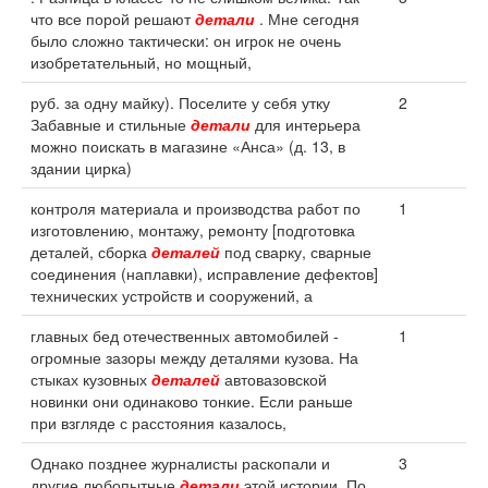
что все порой решают
детали
. Мне сегодня
было сложно тактически: он игрок не очень
изобретательный, но мощный,
руб. за одну майку). Поселите у себя утку
2
Забавные и стильные
детали
для интерьера
можно поискать в магазине «Анса» (д. 13, в
здании цирка)
контроля материала и производства работ по
1
изготовлению, монтажу, ремонту [подготовка
деталей, сборка
деталей
под сварку, сварные
соединения (наплавки), исправление дефектов]
технических устройств и сооружений, а
главных бед отечественных автомобилей -
1
огромные зазоры между деталями кузова. На
стыках кузовных
деталей
автовазовской
новинки они одинаково тонкие. Если раньше
при взгляде с расстояния казалось,
Однако позднее журналисты раскопали и
3
другие любопытные
детали
этой истории. По