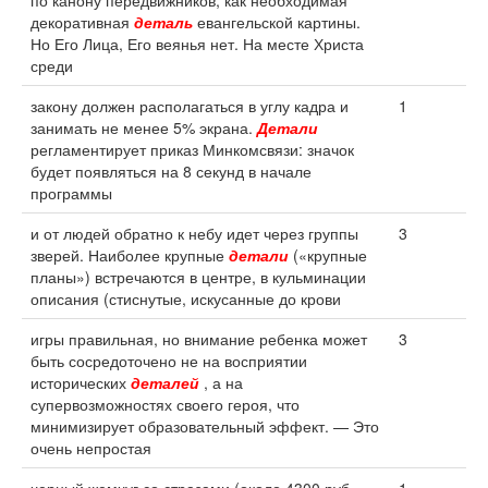
по канону передвижников, как необходимая
декоративная
деталь
евангельской картины.
Но Его Лица, Его веянья нет. На месте Христа
среди
закону должен располагаться в углу кадра и
1
занимать не менее 5% экрана.
Детали
регламентирует приказ Минкомсвязи: значок
будет появляться на 8 секунд в начале
программы
и от людей обратно к небу идет через группы
3
зверей. Наиболее крупные
детали
(«крупные
планы») встречаются в центре, в кульминации
описания (стиснутые, искусанные до крови
игры правильная, но внимание ребенка может
3
быть сосредоточено не на восприятии
исторических
деталей
, а на
супервозможностях своего героя, что
минимизирует образовательный эффект. — Это
очень непростая