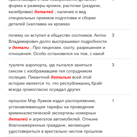
форма и размеры кромок, расточки (раздачи,
калибровки)
деталей
; наличие и вид
специальных приемов подготовки и сборки
деталей (наплавка на кромках
почему он вступил в общество охотников. Антон
3
Владимирович долго выспрашивал подробности
и
детали
. Про лицензии, охоту, разрешения и
отношения. Особо остановился на том, с какой
туалете аэропорта, где пытался заняться
3
сексом с изображавшим гея сотрудником
полиции. Пикантной
деталью
всей этой
истории является то, что республиканец Крэйг
всегда громогласно осуждал других
прошлое Мэр Лужков издал распоряжение,
1
устанавливающее тарифы на проведение
криминалистической экспертизы номерных
деталей
и агрегатов автомобилей. Отныне
благонамеренные граждане, желающие
удостовериться в кристально чистом прошлом