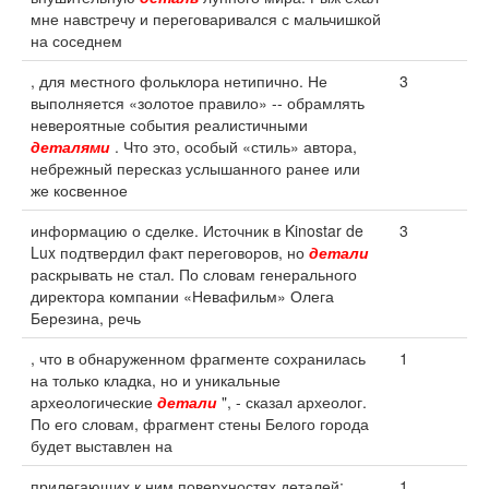
мне навстречу и переговаривался с мальчишкой
на соседнем
, для местного фольклора нетипично. Не
3
выполняется «золотое правило» -- обрамлять
невероятные события реалистичными
деталями
. Что это, особый «стиль» автора,
небрежный пересказ услышанного ранее или
же косвенное
информацию о сделке. Источник в Kinostar de
3
Lux подтвердил факт переговоров, но
детали
раскрывать не стал. По словам генерального
директора компании «Невафильм» Олега
Березина, речь
, что в обнаруженном фрагменте сохранилась
1
на только кладка, но и уникальные
археологические
детали
", - сказал археолог.
По его словам, фрагмент стены Белого города
будет выставлен на
прилегающих к ним поверхностях деталей;
1