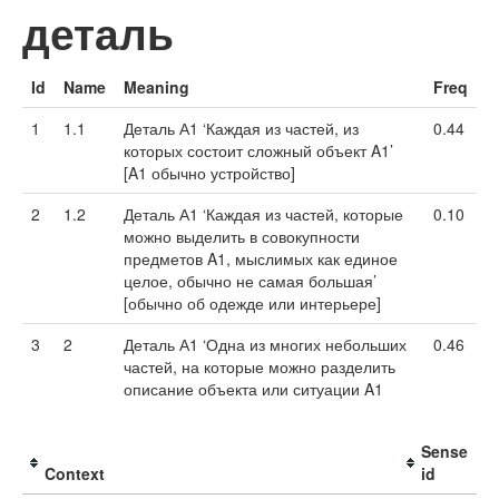
деталь
Id
Name
Meaning
Freq
1
1.1
Деталь А1 ‘Каждая из частей, из
0.44
которых состоит сложный объект A1’
[A1 обычно устройство]
2
1.2
Деталь А1 ‘Каждая из частей, которые
0.10
можно выделить в совокупности
предметов A1, мыслимых как единое
целое, обычно не самая большая’
[обычно об одежде или интерьере]
3
2
Деталь А1 ‘Одна из многих небольших
0.46
частей, на которые можно разделить
описание объекта или ситуации A1
Sense
Context
id