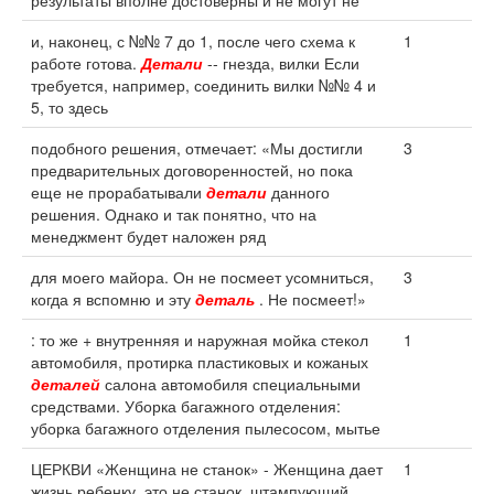
результаты вполне достоверны и не могут не
и, наконец, с №№ 7 до 1, после чего схема к
1
работе готова.
Детали
-- гнезда, вилки Если
требуется, например, соединить вилки №№ 4 и
5, то здесь
подобного решения, отмечает: «Мы достигли
3
предварительных договоренностей, но пока
еще не прорабатывали
детали
данного
решения. Однако и так понятно, что на
менеджмент будет наложен ряд
для моего майора. Он не посмеет усомниться,
3
когда я вспомню и эту
деталь
. Не посмеет!»
: то же + внутренняя и наружная мойка стекол
1
автомобиля, протирка пластиковых и кожаных
деталей
салона автомобиля специальными
средствами. Уборка багажного отделения:
уборка багажного отделения пылесосом, мытье
ЦЕРКВИ «Женщина не станок» - Женщина дает
1
жизнь ребенку, это не станок, штампующий