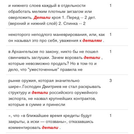
и нижнего слоев каждый в отдельности
1
обработать мелким плотным зигзагом или
оверложить.
Детали
кроя 1. Перед -- 2 дет.
(верхний и нижний слой) 2. Спинка -- 2
некоторого неподлого маневрирования, или, как
1
он называл это про себя, уважения к
деталям
.
в Архангельске по закону, никто бы не пошел
1
свинчивать заглушки. Зачем воровать
детали
,
которые невозможно продать? Но в том-то и
дело, что "ужесточенные" правила не
рынке оружия, которая значительно
3
шире».Господин Дмитриев не стал раскрывать
структуру и
детали
российского оружейного
экспорта, не назвал крупнейших контрактов,
которые в сумме и принесли
», что «в ближайшее время кредиты будут
1
закрыты, а иски — отозваны», отказавшись
комментировать
детали
.