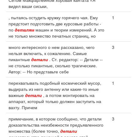
Сетом Макфарлейном хоровая кантата «Я
видел ваши сиськи,
, пытаясь остудить кружку горячего чая. Ему
1
предстоит подготовить две курсовые работы -
по
деталям
машин и теории измерений. А это
не только множество печатных страниц, но
много интересного о нем рассказано, чего
3
нельзя включить, к сожалению. Самые
пикантные
детали
. Ст. редактор: -- Детали --
не столько пикантные, сколько трагические.
Автор: -- Но представьте себе
перехватывать подобный космический мусор,
1
выдирать из него антенну или какие-то иные
важные
детали
, а потом монтировать на
аппарат, который только должен заступить на
вахту. Причем
примечание, в котором сообщено, что детали
3
доказательства неизбежности предъявленного
множества (более точно,
детали