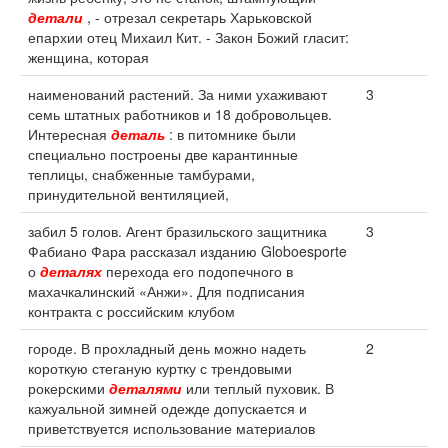
детали
, - отрезал секретарь Харьковской
епархии отец Михаил Кит. - Закон Божий гласит:
женщина, которая
наименований растений. За ними ухаживают
3
семь штатных работников и 18 добровольцев.
Интересная
деталь
: в питомнике были
специально построены две карантинные
теплицы, снабженные тамбурами,
принудительной вентиляцией,
забил 5 голов. Агент бразильского защитника
3
Фабиано Фара рассказал изданию Globoesporte
о
деталях
перехода его подопечного в
махачкалинский «Анжи». Для подписания
контракта с российским клубом
городе. В прохладный день можно надеть
2
короткую стеганую куртку с трендовыми
рокерскими
деталями
или теплый пуховик. В
кажуальной зимней одежде допускается и
приветствуется использование материалов