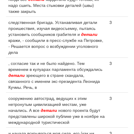
надо сшить. Места стыковки деталей (швы)
также закрыть
следственная бригада. Устанавливая детали
3
проишествия, изучая видеосъемку, пытаясь
установить сообщников грабителя и
детали
кражи, - сообщили в пресс-службе на Петровке,
- Решается вопрос о возбуждении уголовного
дела
, согласие так и не было найдено. Тем
3
временем в кулуарах парламента обсуждались
детали
зреющего в стране скандала,
связанного с именем экс-президента Леонида
Кучмы. Речь, в
сооружению автострад, ведущих к этим
3
нетронутым цивилизацией местам, уже
начались. А все
детали
нового проекта будут
представлены широкой публике уже в ноябре на
международной туристической
и начала вскрываться моя сила, его (как ни
3