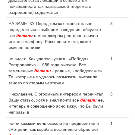
доказательства лежащей в основе этой
неизбежности так называемой теоремы о
разрежении) содержатся
НА ЗАМЕТКУ Перед тем как окончательно
3
определиться с выбором заведения, обсудите
все
детали
с менеджером ресторана лично
или по телефону. Расспросите его, какие
именно напитки
не видел. Как удалось узнать, «Победа»
1
Ростроповича - 1959 года выпуска. Все
замененные
детали
- родные, «победовские».
Те, которые не удалось разыскать, выточили
заново по старым чертежам
Николаевич. С огромным интересом перечитал
3
Вашу статью, хотя и знал почти все
детали
ее,
и теперь я совершенно ясно вижу, что Вы были
неправы в
почти каждый день бывали на предприятии и
1
смотрели, как корабль постепенно обрастает