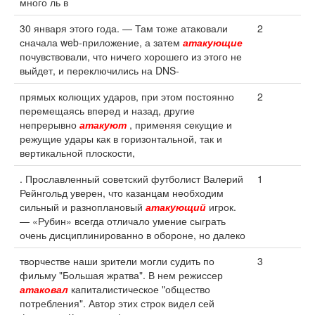
много ль в
30 января этого года. — Там тоже атаковали
2
сначала web-приложение, а затем
атакующие
почувствовали, что ничего хорошего из этого не
выйдет, и переключились на DNS-
прямых колющих ударов, при этом постоянно
2
перемещаясь вперед и назад, другие
непрерывно
атакуют
, применяя секущие и
режущие удары как в горизонтальной, так и
вертикальной плоскости,
. Прославленный советский футболист Валерий
1
Рейнгольд уверен, что казанцам необходим
сильный и разноплановый
атакующий
игрок.
— «Рубин» всегда отличало умение сыграть
очень дисциплинированно в обороне, но далеко
творчестве наши зрители могли судить по
3
фильму "Большая жратва". В нем режиссер
атаковал
капиталистическое "общество
потребления". Автор этих строк видел сей