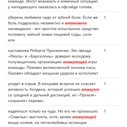
команде. Могут возникать и комичные ситуации:
у нападающего оказалась в офсайде голова,
уберечь любимое чадо от зубной боли. Если же
1
боль подкралась незаметно и
атаковала
неожиданно - вот простое испытанное средство:
половину чайной ложки пищевой соды, соли
или
наставника Роберта Просинечки. Экс-звезда
1
«Реала» и «Барселоны» доверил молодому
полузащитнику организацию
атакующей
игры
команды. Помимо великолепной техники паса,
Лазович обладает мощным ударом и исполняет
уходят в отрыв. В концовке встречи не спасает
1
активность Холдена, который успешно
атакует
со средней и дальней дистанций, но «Проком»
сохраняет перевес.
надеяться только на чудо. Но его не произошло.
1
«Севилья» выстояла, хотя, кроме
атакующей
мощи хозяев, на теплолюбивых испанцев