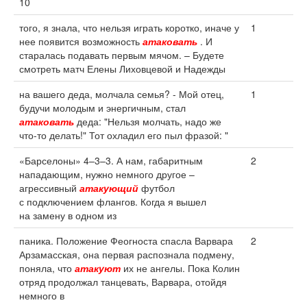
10
того, я знала, что нельзя играть коротко, иначе у
1
нее появится возможность
атаковать
. И
старалась подавать первым мячом. – Будете
смотреть матч Елены Лиховцевой и Надежды
на вашего деда, молчала семья? - Мой отец,
1
будучи молодым и энергичным, стал
атаковать
деда: "Нельзя молчать, надо же
что-то делать!" Тот охладил его пыл фразой: "
«Барселоны» 4–3–3. А нам, габаритным
2
нападающим, нужно немного другое –
агрессивный
атакующий
футбол
с подключением флангов. Когда я вышел
на замену в одном из
паника. Положение Феогноста спасла Варвара
2
Арзамасская, она первая распознала подмену,
поняла, что
атакуют
их не ангелы. Пока Колин
отряд продолжал танцевать, Варвара, отойдя
немного в