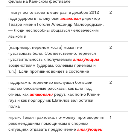
фильм на Каннском фестивале
, могут использовать еще раз: в декабре 2012
2
года ударом в голову был
атакован
директор
Театра имени Гоголя Александр Малобродский.
— Люди неспособны общаться человеческим
языком и
(например, перелом кости) может не
2
чувствовать боли. Соответственно, теряется
чувствительность к получаемым
атакующим
воздействиям (ударам, болевым приемам и
т.п.). Если противник войдет в состояние
подарками, терпеливо выслушал большей
2
частью бессвязные рассказы, как шли под
огнем, как
атаковали
редут, как погиб Клейн-
гауз и как подпоручик Шатилов вел остатки
полка
игры». Такая трактовка, по-моему, противоречит
1
рекомендациям помощникам в спорных
ситуациях отдавать предпочтение
атакующей