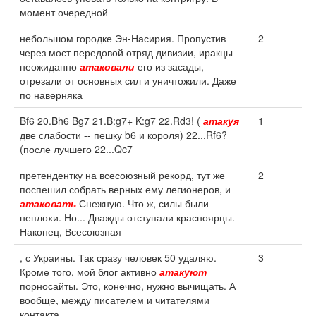
момент очередной
небольшом городке Эн-Насирия. Пропустив
2
через мост передовой отряд дивизии, иракцы
неожиданно
атаковали
его из засады,
отрезали от основных сил и уничтожили. Даже
по наверняка
Bf6 20.Bh6 Bg7 21.B:g7+ K:g7 22.Rd3! (
атакуя
1
две слабости -- пешку b6 и короля) 22...Rf6?
(после лучшего 22...Qc7
претендентку на всесоюзный рекорд, тут же
2
поспешил собрать верных ему легионеров, и
атаковать
Снежную. Что ж, силы были
неплохи. Но... Дважды отступали красноярцы.
Наконец, Всесоюзная
, с Украины. Так сразу человек 50 удаляю.
3
Кроме того, мой блог активно
атакуют
порносайты. Это, конечно, нужно вычищать. А
вообще, между писателем и читателями
контакта