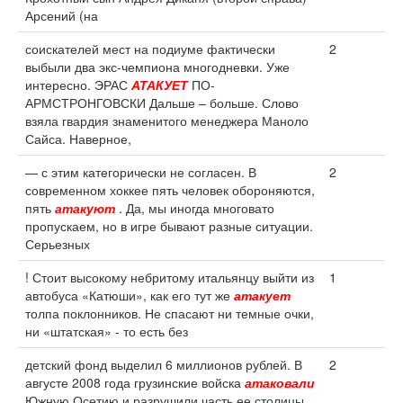
Арсений (на
соискателей мест на подиуме фактически
2
выбыли два экс-чемпиона многодневки. Уже
интересно. ЭРАС
АТАКУЕТ
ПО-
АРМСТРОНГОВСКИ Дальше – больше. Слово
взяла гвардия знаменитого менеджера Маноло
Сайса. Наверное,
— с этим категорически не согласен. В
2
современном хоккее пять человек обороняются,
пять
атакуют
. Да, мы иногда многовато
пропускаем, но в игре бывают разные ситуации.
Серьезных
! Стоит высокому небритому итальянцу выйти из
1
автобуса «Катюши», как его тут же
атакует
толпа поклонников. Не спасают ни темные очки,
ни «штатская» - то есть без
детский фонд выделил 6 миллионов рублей. В
2
августе 2008 года грузинские войска
атаковали
Южную Осетию и разрушили часть ее столицы