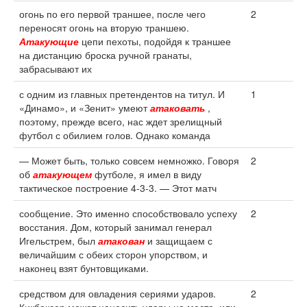
огонь по его первой траншее, после чего
2
переносят огонь на вторую траншею.
Атакующие
цепи пехоты, подойдя к траншее
на дистанцию броска ручной гранаты,
забрасывают их
с одним из главных претендентов на титул. И
1
«Динамо», и «Зенит» умеют
атаковать
,
поэтому, прежде всего, нас ждет зрелищный
футбол с обилием голов. Однако команда
— Может быть, только совсем немножко. Говоря
2
об
атакующем
футболе, я имел в виду
тактическое построение 4-3-3. — Этот матч
сообщение. Это именно способствовало успеху
2
восстания. Дом, который занимал генерал
Игельстрем, был
атакован
и защищаем с
величайшим с обеих сторон упорством, и
наконец взят бунтовщиками.
средством для овладения сериями ударов.
2