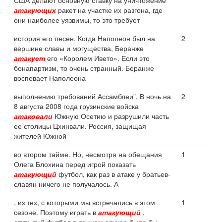
США делают основную ставку на уничтожение
атакующих
ракет на участке их разгона, где
они наиболее уязвимы, то это требует
история его песен. Когда Наполеон был на
2
вершине славы и могущества, Беранже
атакует
его «Королем Ивето». Если это
бонапартизм, то очень странный. Беранже
воспевает Наполеона
выполнению требований Ассамблеи". В ночь на
2
8 августа 2008 года грузинские войска
атаковали
Южную Осетию и разрушили часть
ее столицы Цхинвали. Россия, защищая
жителей Южной
во втором тайме. Но, несмотря на обещания
1
Олега Блохина перед игрой показать
атакующий
футбол, как раз в атаке у братьев-
славян ничего не получалось. А
, из тех, с которыми мы встречались в этом
1
сезоне. Поэтому играть в
атакующий
,