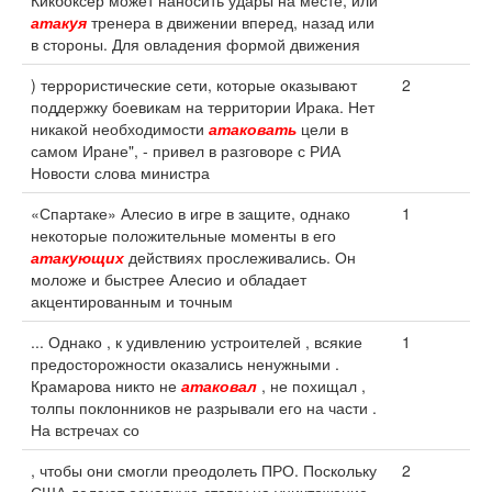
Кикбоксер может наносить удары на месте, или
атакуя
тренера в движении вперед, назад или
в стороны. Для овладения формой движения
) террористические сети, которые оказывают
2
поддержку боевикам на территории Ирака. Нет
никакой необходимости
атаковать
цели в
самом Иране", - привел в разговоре с РИА
Новости слова министра
«Спартаке» Алесио в игре в защите, однако
1
некоторые положительные моменты в его
атакующих
действиях прослеживались. Он
моложе и быстрее Алесио и обладает
акцентированным и точным
... Однако , к удивлению устроителей , всякие
1
предосторожности оказались ненужными .
Крамарова никто не
атаковал
, не похищал ,
толпы поклонников не разрывали его на части .
На встречах со
, чтобы они смогли преодолеть ПРО. Поскольку
2