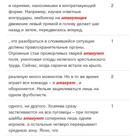
и сериями, наносимыми в контратакующей
2
форме. Например, изучая ответные
контрудары, кикбоксер на
атакующее
движение левый прямой в голову делает шаг
назад и затем, передвигаясь вперед,
, что разобраться в сложившейся ситуации
1
должны правоохранительные органы.
Огромные стаи прожорливых тварей
атакуют
поля, уничтожая плоды нелегкого крестьянского
труда. Сейчас, когда саранча встала на крыло,
реализую много моментов. Но в то же время
2
играет вся команда – и
атакует
, и
обороняется. Нельзя зацикливаться лишь на
одном футболисте.
одного, ни другого. Хозяева сразу
1
застегиваются на все пуговицы – при потере
шайбы
атакуют
соперника лишь одним
игроком, а остальные четверо перекрывают
среднюю зону. Ясно, что