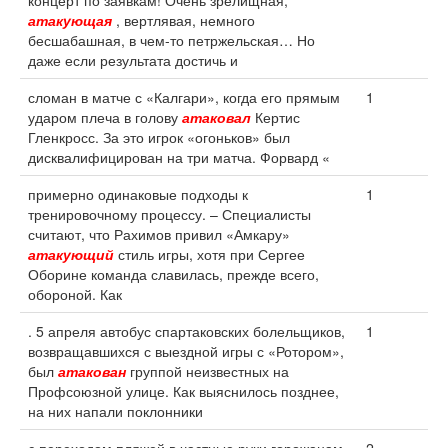
концерт по заявкам! Очень зрелищная,
атакующая
, вертлявая, немного
бесшабашная, в чем-то петржельская… Но
даже если результата достичь и
сломан в матче с «Калгари», когда его прямым
1
ударом плеча в голову
атаковал
Кертис
Гленкросс. За это игрок «огоньков» был
дисквалифицирован на три матча. Форвард «
примерно одинаковые подходы к
1
тренировочному процессу. – Специалисты
считают, что Рахимов привил «Амкару»
атакующий
стиль игры, хотя при Сергее
Оборине команда славилась, прежде всего,
обороной. Как
. 5 апреля автобус спартаковских болельщиков,
1
возвращавшихся с выездной игры с «Ротором»,
был
атакован
группой неизвестных на
Профсоюзной улице. Как выяснилось позднее,
на них напали поклонники