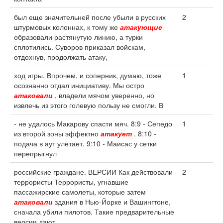
был еще значительней после убыли в русских
2
штурмовых колоннах, к тому же
атакующие
образовали растянутую линию, а турки
сплотились. Суворов приказал войскам,
отдохнув, продолжать атаку,
ход игры. Впрочем, и соперник, думаю, тоже
1
осознанно отдал инициативу. Мы остро
атаковали
, владели мячом уверенно, но
извлечь из этого голевую пользу не смогли. В
- не удалось Макарову спасти мяч. 8:9 - Сепедо
1
из второй зоны эффектно
атакует
. 8:10 -
подача в аут улетает. 9:10 - Маисас у сетки
перепрыгнул
российские граждане. ВЕРСИИ Как действовали
2
террористы Террористы, угнавшие
пассажирские самолеты, которые затем
атаковали
здания в Нью-Йорке и Вашингтоне,
сначала убили пилотов. Такие предварительные
версии дают