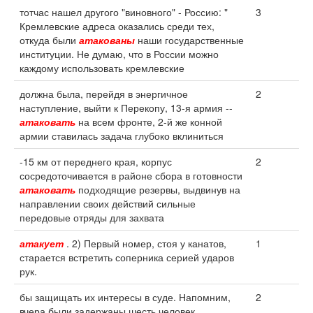
тотчас нашел другого "виновного" - Россию: "
3
Кремлевские адреса оказались среди тех,
откуда были
атакованы
наши государственные
институции. Не думаю, что в России можно
каждому использовать кремлевские
должна была, перейдя в энергичное
2
наступление, выйти к Перекопу, 13-я армия --
атаковать
на всем фронте, 2-й же конной
армии ставилась задача глубоко вклиниться
-15 км от переднего края, корпус
2
сосредоточивается в районе сбора в готовности
атаковать
подходящие резервы, выдвинув на
направлении своих действий сильные
передовые отряды для захвата
атакует
. 2) Первый номер, стоя у канатов,
1
старается встретить соперника серией ударов
рук.
бы защищать их интересы в суде. Напомним,
2
вчера были задержаны шесть человек,