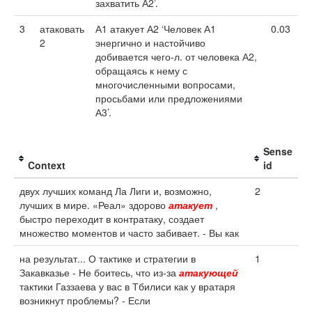
захватить А2’.
3
атаковать
А1 атакует А2 ‘Человек А1
0.03
2
энергично и настойчиво
добивается чего-л. от человека А2,
обращаясь к нему с
многочисленными вопросами,
просьбами или предложениями
А3’.
Sense
Context
id
двух лучших команд Ла Лиги и, возможно,
2
лучших в мире. «Реал» здорово
атакует
,
быстро переходит в контратаку, создает
множество моментов и часто забивает. - Вы как
на результат... О тактике и стратегии в
1
Закавказье - Не боитесь, что из-за
атакующей
тактики Газзаева у вас в Тбилиси как у вратаря
возникнут проблемы? - Если