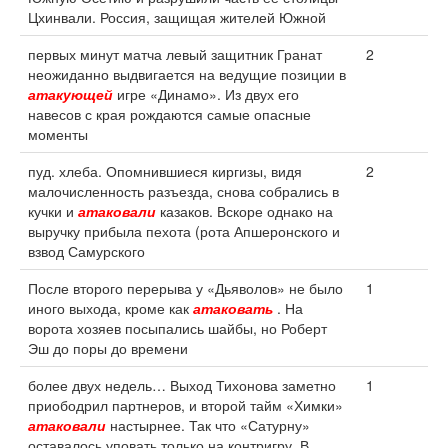
Цхинвали. Россия, защищая жителей Южной
первых минут матча левый защитник Гранат
2
неожиданно выдвигается на ведущие позиции в
атакующей
игре «Динамо». Из двух его
навесов с края рождаются самые опасные
моменты
пуд. хлеба. Опомнившиеся киргизы, видя
2
малочисленность разъезда, снова собрались в
кучки и
атаковали
казаков. Вскоре однако на
выручку прибыла пехота (рота Апшеронского и
взвод Самурского
После второго перерыва у «Дьяволов» не было
1
иного выхода, кроме как
атаковать
. На
ворота хозяев посыпались шайбы, но Роберт
Эш до поры до времени
более двух недель… Выход Тихонова заметно
1
приободрил партнеров, и второй тайм «Химки»
атаковали
настырнее. Так что «Сатурну»
оставалось уповать только на контригру. В