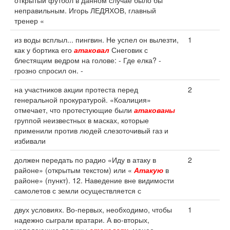
открытый футбол в данном случае было бы
неправильным. Игорь ЛЕДЯХОВ, главный
тренер «
из воды всплыл... пингвин. Не успел он вылезти,
1
как у бортика его
атаковал
Снеговик с
блестящим ведром на голове: - Где елка? -
грозно спросил он. -
на участников акции протеста перед
2
генеральной прокуратурой. «Коалиция»
отмечает, что протестующие были
атакованы
группой неизвестных в масках, которые
применили против людей слезоточивый газ и
избивали
должен передать по радио «Иду в атаку в
2
районе» (открытым текстом) или «
Атакую
в
районе» (пункт). 12. Наведение вне видимости
самолетов с земли осуществляется с
двух условиях. Во-первых, необходимо, чтобы
1
надежно сыграли вратари. А во-вторых,