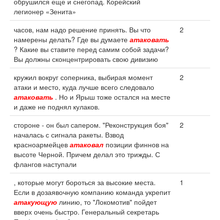
обрушился еще и снегопад. Корейский
легионер «Зенита»
часов, нам надо решение принять. Вы что
2
намерены делать? Где вы думаете
атаковать
? Какие вы ставите перед самим собой задачи?
Вы должны сконцентрировать свою дивизию
кружил вокруг соперника, выбирая момент
2
атаки и место, куда лучше всего следовало
атаковать
. Но и Ярыш тоже остался на месте
и даже не поднял кулаков.
стороне - он был сапером. "Реконструкция боя"
2
началась с сигнала ракеты. Взвод
красноармейцев
атаковал
позиции финнов на
высоте Черной. Причем делал это трижды. С
флангов наступали
, которые могут бороться за высокие места.
1
Если в дозаявочную компанию команда укрепит
атакующую
линию, то "Локомотив" пойдет
вверх очень быстро. Генеральный секретарь