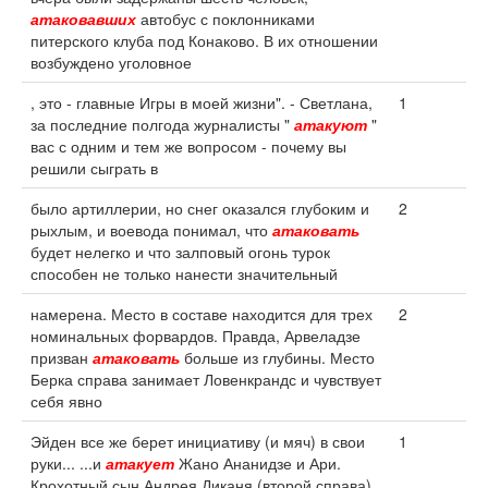
атаковавших
автобус с поклонниками
питерского клуба под Конаково. В их отношении
возбуждено уголовное
, это - главные Игры в моей жизни". - Светлана,
1
за последние полгода журналисты "
атакуют
"
вас с одним и тем же вопросом - почему вы
решили сыграть в
было артиллерии, но снег оказался глубоким и
2
рыхлым, и воевода понимал, что
атаковать
будет нелегко и что залповый огонь турок
способен не только нанести значительный
намерена. Место в составе находится для трех
2
номинальных форвардов. Правда, Арвеладзе
призван
атаковать
больше из глубины. Место
Берка справа занимает Ловенкрандс и чувствует
себя явно
Эйден все же берет инициативу (и мяч) в свои
1
руки... ...и
атакует
Жано Ананидзе и Ари.
Крохотный сын Андрея Диканя (второй справа)