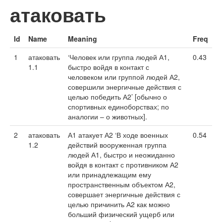
атаковать
Id
Name
Meaning
Freq
1
атаковать
‘Человек или группа людей А1,
0.43
1.1
быстро войдя в контакт с
человеком или группой людей А2,
совершили энергичные действия с
целью победить А2’ [обычно о
спортивных единоборствах; по
аналогии – о животных].
2
атаковать
А1 атакует А2 ‘В ходе военных
0.54
1.2
действий вооруженная группа
людей А1, быстро и неожиданно
войдя в контакт с противником А2
или принадлежащим ему
пространственным объектом А2,
совершает энергичные действия с
целью причинить А2 как можно
больший физический ущерб или