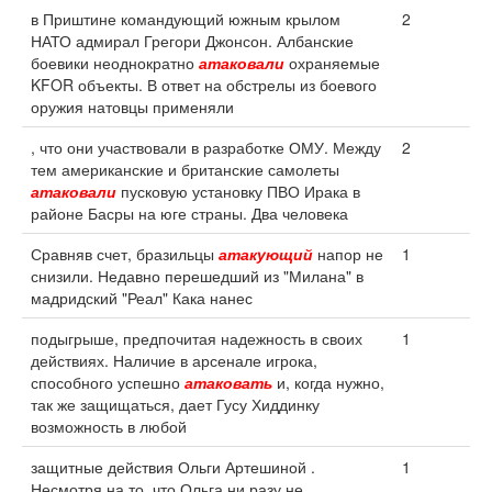
в Приштине командующий южным крылом
2
НАТО адмирал Грегори Джонсон. Албанские
боевики неоднократно
атаковали
охраняемые
KFOR объекты. В ответ на обстрелы из боевого
оружия натовцы применяли
, что они участвовали в разработке ОМУ. Между
2
тем американские и британские самолеты
атаковали
пусковую установку ПВО Ирака в
районе Басры на юге страны. Два человека
Сравняв счет, бразильцы
атакующий
напор не
1
снизили. Недавно перешедший из "Милана" в
мадридский "Реал" Кака нанес
подыгрыше, предпочитая надежность в своих
1
действиях. Наличие в арсенале игрока,
способного успешно
атаковать
и, когда нужно,
так же защищаться, дает Гусу Хиддинку
возможность в любой
защитные действия Ольги Артешиной .
1
Несмотря на то, что Ольга ни разу не