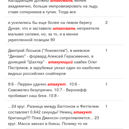
нападающие должны
атаковать
менее
академично, больше импровизировать на льду,
ставя соперников в тупик. Тогда все
и усилились бы еще более на левом берегу
2
Дуная, что и заставило
атаковать
неприятеля
малыми силами, но, за то, и в менее
укрепленной позиции 90
Дмитрий Лоськов ("Локомотив"), в киевское
1
"Динамо" - форвард Алексей Герасименко, в
донецкий "Шахтер" -
атакующий
хавбек Олег
Пестряков, в зарубежье уехал один из наиболее
видных российских снайперов
9:6 - Перрен удачно
атакует
. 10:6 -
1
Сивожелез безупречен. 10:7 - Верхоефф
пробивает наш блок. 10:8 -
.. 24 круг. Разница между Баттоном и Феттелем
1
составляет 0,642 секунды! Немец
атакует
британца!!!! Пока Дженсон сопротивляется... 23
круг. Масса заехал в боксы. Почему-то не