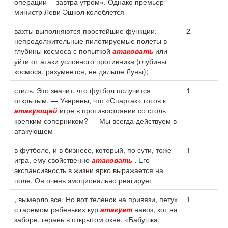
операции -- завтра утром». Однако премьер-
министр Леви Эшкол колеблется
вахты выполняются простейшие функции:
2
непродолжительные пилотируемые полеты в
глубины космоса с попыткой
атаковать
или
уйти от атаки условного противника (глубины
космоса, разумеется, не дальше Луны);
стиль. Это значит, что футбол получится
1
открытым. — Уверены, что «Спартак» готов к
атакующей
игре в противостоянии со столь
крепким соперником? — Мы всегда действуем в
атакующем
в футболе, и в бизнесе, который, по сути, тоже
1
игра, ему свойственно
атаковать
. Его
экспансивность в жизни ярко выражается на
поле. Он очень эмоционально реагирует
, вымерло все. Но вот теленок на привязи, петух
1
с гаремом рябеньких кур
атакует
навоз, кот на
заборе, герань в открытом окне. «Бабушка,