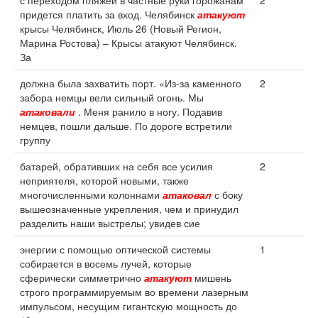
с переходом пляжей в частные руки горожанам
2
придется платить за вход. Челябинск
атакуют
крысы Челябинск, Июль 26 (Новый Регион,
Марина Ростова) – Крысы атакуют Челябинск.
За
должна была захватить порт. «Из-за каменного
2
забора немцы вели сильный огонь. Мы
атаковали
. Меня ранило в ногу. Подавив
немцев, пошли дальше. По дороге встретили
группу
батарей, обративших на себя все усилия
2
неприятеля, которой новыми, также
многочисленными колоннами
атаковал
с боку
вышеозначенные укрепления, чем и принудил
разделить наши выстрелы; увидев сие
энергии с помощью оптической системы
1
собирается в восемь лучей, которые
сферически симметрично
атакуют
мишень
строго программируемым во времени лазерным
импульсом, несущим гигантскую мощность до