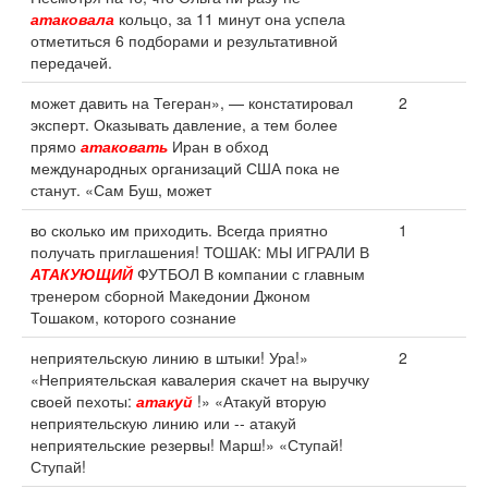
атаковала
кольцо, за 11 минут она успела
отметиться 6 подборами и результативной
передачей.
может давить на Тегеран», — констатировал
2
эксперт. Оказывать давление, а тем более
прямо
атаковать
Иран в обход
международных организаций США пока не
станут. «Сам Буш, может
во сколько им приходить. Всегда приятно
1
получать приглашения! ТОШАК: МЫ ИГРАЛИ В
АТАКУЮЩИЙ
ФУТБОЛ В компании с главным
тренером сборной Македонии Джоном
Тошаком, которого сознание
неприятельскую линию в штыки! Ура!»
2
«Неприятельская кавалерия скачет на выручку
своей пехоты:
атакуй
!» «Атакуй вторую
неприятельскую линию или -- атакуй
неприятельские резервы! Марш!» «Ступай!
Ступай!