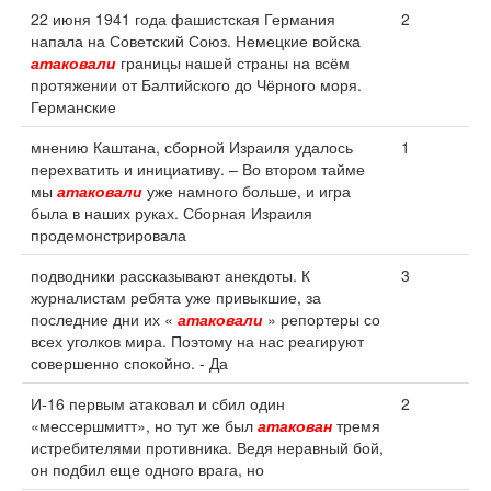
22 июня 1941 года фашистская Германия
2
напала на Советский Союз. Немецкие войска
атаковали
границы нашей страны на всём
протяжении от Балтийского до Чёрного моря.
Германские
мнению Каштана, сборной Израиля удалось
1
перехватить и инициативу. – Во втором тайме
мы
атаковали
уже намного больше, и игра
была в наших руках. Сборная Израиля
продемонстрировала
подводники рассказывают анекдоты. К
3
журналистам ребята уже привыкшие, за
последние дни их «
атаковали
» репортеры со
всех уголков мира. Поэтому на нас реагируют
совершенно спокойно. - Да
И-16 первым атаковал и сбил один
2
«мессершмитт», но тут же был
атакован
тремя
истребителями противника. Ведя неравный бой,
он подбил еще одного врага, но