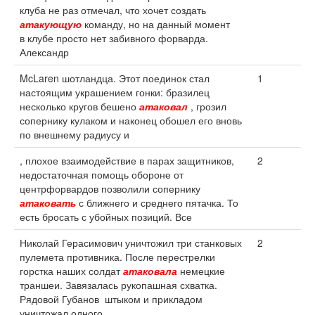
клуба не раз отмечал, что хочет создать
атакующую
команду, но на данный момент
в клубе просто нет забивного форварда.
Александр
McLaren шотландца. Этот поединок стал
1
настоящим украшением гонки: бразилец
несколько кругов бешено
атаковал
, грозил
сопернику кулаком и наконец обошел его вновь
по внешнему радиусу и
, плохое взаимодействие в парах защитников,
2
недостаточная помощь обороне от
центрфорвардов позволили сопернику
атаковать
с ближнего и среднего пятачка. То
есть бросать с убойных позиций. Все
Николай Герасимович уничтожил три станковых
2
пулемета противника. После перестрелки
горстка наших солдат
атаковала
немецкие
траншеи. Завязалась рукопашная схватка.
Рядовой Губанов штыком и прикладом
уничтожал одного