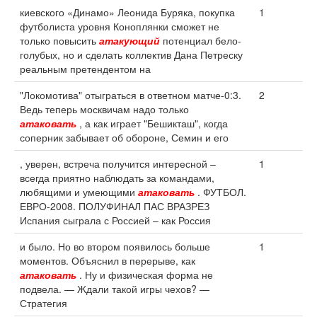
киевского «Динамо» Леонида Буряка, покупка
1
футболиста уровня Коноплянки сможет не
только повысить
атакующий
потенциал бело-
голубых, но и сделать коллектив Дана Петреску
реальным претендентом на
"Локомотива" отыграться в ответном матче-0:3.
2
Ведь теперь москвичам надо только
атаковать
, а как играет "Бешикташ", когда
соперник забывает об обороне, Семин и его
, уверен, встреча получится интересной –
1
всегда приятно наблюдать за командами,
любящими и умеющими
атаковать
. ФУТБОЛ.
ЕВРО-2008. ПОЛУФИНАЛ ПАС ВРАЗРЕЗ
Испания сыграла с Россией – как Россия
и было. Но во втором появилось больше
1
моментов. Объяснил в перерыве, как
атаковать
. Ну и физическая форма не
подвела. — Ждали такой игры чехов? —
Стратегия