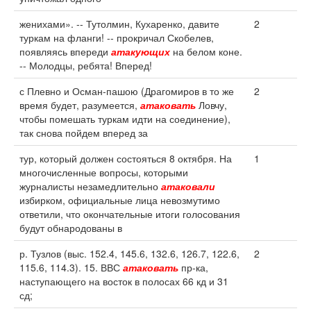
женихами». -- Тутолмин, Кухаренко, давите
2
туркам на фланги! -- прокричал Скобелев,
появляясь впереди
атакующих
на белом коне.
-- Молодцы, ребята! Вперед!
с Плевно и Осман-пашою (Драгомиров в то же
2
время будет, разумеется,
атаковать
Ловчу,
чтобы помешать туркам идти на соединение),
так снова пойдем вперед за
тур, который должен состояться 8 октября. На
1
многочисленные вопросы, которыми
журналисты незамедлительно
атаковали
избирком, официальные лица невозмутимо
ответили, что окончательные итоги голосования
будут обнародованы в
р. Тузлов (выс. 152.4, 145.6, 132.6, 126.7, 122.6,
2
115.6, 114.3). 15. ВВС
атаковать
пр-ка,
наступающего на восток в полосах 66 кд и 31
сд;