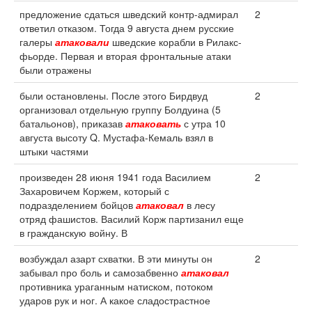
предложение сдаться шведский контр-адмирал
2
ответил отказом. Тогда 9 августа днем русские
галеры
атаковали
шведские корабли в Рилакс-
фьорде. Первая и вторая фронтальные атаки
были отражены
были остановлены. После этого Бирдвуд
2
организовал отдельную группу Болдуина (5
батальонов), приказав
атаковать
с утра 10
августа высоту Q. Мустафа-Кемаль взял в
штыки частями
произведен 28 июня 1941 года Василием
2
Захаровичем Коржем, который с
подразделением бойцов
атаковал
в лесу
отряд фашистов. Василий Корж партизанил еще
в гражданскую войну. В
возбуждал азарт схватки. В эти минуты он
2
забывал про боль и самозабвенно
атаковал
противника ураганным натиском, потоком
ударов рук и ног. А какое сладострастное