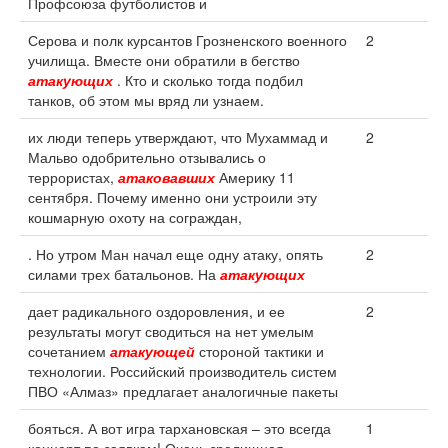
Профсоюза футболистов и
Серова и полк курсантов Грозненского военного
2
училища. Вместе они обратили в бегство
атакующих
. Кто и сколько тогда подбил
танков, об этом мы вряд ли узнаем.
их люди теперь утверждают, что Мухаммад и
2
Мальво одобрительно отзывались о
террористах,
атаковавших
Америку 11
сентября. Почему именно они устроили эту
кошмарную охоту на сограждан,
. Но утром Ман начал еще одну атаку, опять
2
силами трех батальонов. На
атакующих
дает радикального оздоровления, и ее
2
результаты могут сводиться на нет умелым
сочетанием
атакующей
стороной тактики и
технологии. Российский производитель систем
ПВО «Алмаз» предлагает аналогичные пакеты
бояться. А вот игра тархановская – это всегда
1