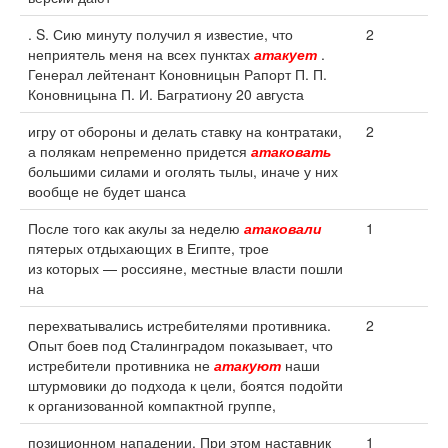
. S. Сию минуту получил я известие, что
2
неприятель меня на всех пунктах
атакует
.
Генерал лейтенант Коновницын Рапорт П. П.
Коновницына П. И. Багратиону 20 августа
игру от обороны и делать ставку на контратаки,
2
а полякам непременно придется
атаковать
большими силами и оголять тылы, иначе у них
вообще не будет шанса
После того как акулы за неделю
атаковали
1
пятерых отдыхающих в Египте, трое
из которых — россияне, местные власти пошли
на
перехватывались истребителями противника.
2
Опыт боев под Сталинградом показывает, что
истребители противника не
атакуют
наши
штурмовики до подхода к цели, боятся подойти
к организованной компактной группе,
позиционном нападении. При этом наставник
1