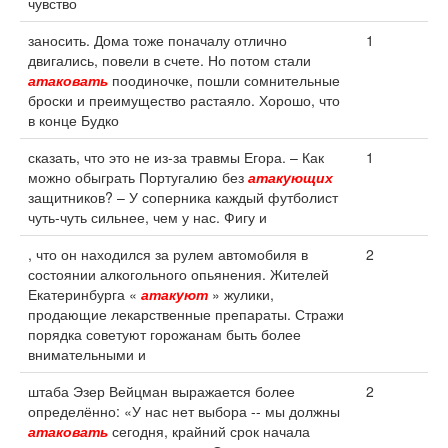
чувство
заносить. Дома тоже поначалу отлично
1
двигались, повели в счете. Но потом стали
атаковать
поодиночке, пошли сомнительные
броски и преимущество растаяло. Хорошо, что
в конце Будко
сказать, что это не из-за травмы Егора. – Как
1
можно обыграть Португалию без
атакующих
защитников? – У соперника каждый футболист
чуть-чуть сильнее, чем у нас. Фигу и
, что он находился за рулем автомобиля в
2
состоянии алкогольного опьянения. Жителей
Екатеринбурга «
атакуют
» жулики,
продающие лекарственные препараты. Стражи
порядка советуют горожанам быть более
внимательными и
штаба Эзер Вейцман выражается более
2
определённо: «У нас нет выбора -- мы должны
атаковать
сегодня, крайний срок начала