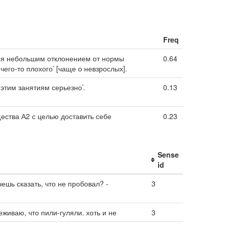
Freq
ется небольшим отклонением от нормы
0.64
его-то плохого’ [чаще о невзрослых].
этим занятиям серьезно’.
0.13
щества А2 с целью доставить себе
0.23
Sense
id
чешь сказать, что не пробовал? -
3
еживаю, что пили-гуляли. хоть и не
3