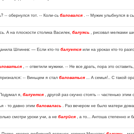
 -- обернулся тот. -- Коли-сь
баловался
. -- Мужик улыбнулся в 
сь. А на плоскости столика Василек,
балуясь
, рисовал мелками ши
 Данила Шпинев: — Если кто-то
балуется
или на уроках кто-то разг
аловаться
, -- ответили мужики. -- Не все драть, пора это оставить,
, признался: -- Виньцем я стал
баловаться
... А семья!.. С такой о
 Подумал я,
балуется
, другой раз скучно стоять -- частенько этим 
ья - то давно этим
баловалась
. Раз вечером не было матери дома
Только смотри уроки учи, а не
балуйся
, а то... Антоша степенно и 
. Петро, крепко любивший детишек, кормил Мишатку;
балуясь
, ма