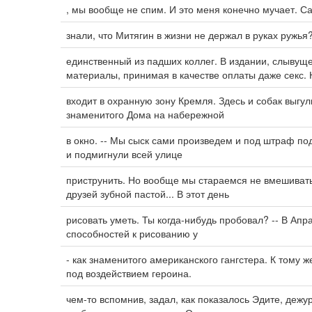
, мы вообще не спим. И это меня конечно мучает. С
знали, что Митягин в жизни не держал в руках ружья?
единственный из падших коллег. В издании, слывущ
материалы, принимая в качестве оплаты даже секс. 
входит в охранную зону Кремля. Здесь и собак выг
знаменитого Дома на набережной
в окно. -- Мы сыск сами произведем и под штраф по
и подмигнули всей улице
приструнить. Но вообще мы стараемся не вмешивать
друзей зубной пастой... В этот день
рисовать уметь. Ты когда-нибудь пробовал? -- В Апр
способностей к рисованию у
- как знаменитого американского гангстера. К тому ж
под воздействием героина.
чем-то вспомнив, задал, как показалось Эдите, дежур