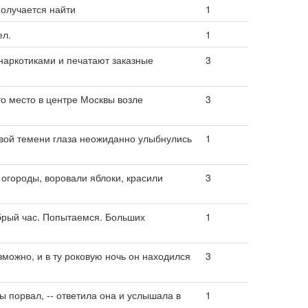
 получается найти
1
ел.
1
наркотиками и печатают заказные
3
то место в центре Москвы возле
3
овой темени глаза неожиданно улыбнулись
1
 огороды, воровали яблоки, красили
3
добрый час. Попытаемся. Больших
1
можно, и в ту роковую ночь он находился
3
ы порвал, -- ответила она и услышала в
1