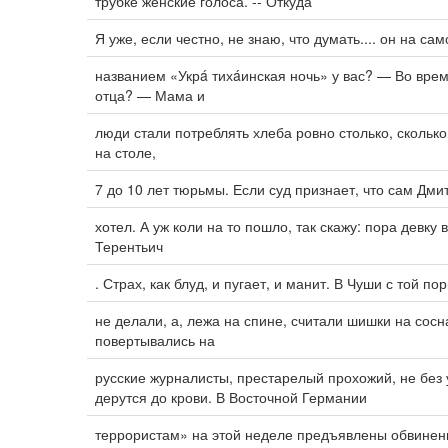
трубке женские голоса. -- Откуда
Я уже, если честно, не знаю, что думать.... он на с
названием «Укрá тихáинская ночь» у вас? — Во вре
отца? — Мама и
люди стали потреблять хлеба ровно столько, скольк
на столе,
7 до 10 лет тюрьмы. Если суд признает, что сам Дм
хотел. А уж коли на то пошло, так скажу: пора девку
Терентьич
. Страх, как блуд, и пугает, и манит. В Чуши с той по
не делали, а, лежа на спине, считали шишки на сос
повертывались на
русские журналисты, престарелый прохожий, не без 
дерутся до крови. В Восточной Германии
террористам» на этой неделе предъявлены обвинен