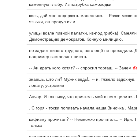
каменную глыбу. Из патрубка самоходки
кось, дай мне подержать маненечко. -- Разве можешь?
язычки, он продул их и
улицы возле пивной палатки, из-под грибка). Смеяли
Демонстрацию демократов. Конную милицию.
не задает ничего трудного, чего ещё не проходили.
например заставляет писать
-- Аи драть кого хотят? -- спросил торгаш. -- Зачем
б
знаешь, што ли? Мужик ведь!.. -- и, тяжело вздохнув
лопату, устремив
Анчар. И так вижу, что приятель мой в него целится.
. С горя - тоски попивать начала наша Зиночка . Мар
кафизму прочитал? -- Немножко прочитал... -- Иди. 
только
аккуратно черпал ложкой пропитанную маслом кашу