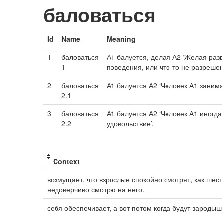
баловаться
Id
Name
Meaning
1
баловаться
А1 балуется, делая А2 ‘Желая раз
1
поведения, или что-то не разрешен
2
баловаться
А1 балуется А2 ‘Человек А1 заним
2.1
3
баловаться
А1 балуется А2 ‘Человек А1 иногда
2.2
удовольствие’.
Context
возмущает, что взрослые спокойно смотрят, как шес
недоверчиво смотрю на него.
себя обеспечивает, а вот потом когда будут зародыш 