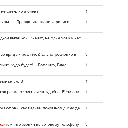
 не съел, но я очень
1
ойны. — Правда, что вы не хоронили
1
кой выпечкой. Значит, не один хлеб у нас
3
во вряд ли повлияет: за употребление в
3
ьше, худо будет! -- Батюшка, Влас
1
ачинается. В
1
ков разместились очень удобно. Если они
1
умают они, как видите, по-разному. Иногда
1
ся
тем, что звонил по сотовому телефону
3