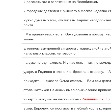
и рассказывал о заложенных на Челябинском
и городских деятелей с бывшего в Москве недавно с
нужно думать о том, что писать. Барлас неодобрител
пойти
. Мы принимаемся есть. Юрка доволен и потому, не
можно
влиянием выкуренной сигареты с марихуаной (в это
начальных классов, не говоря о
на руке не одинаковые. И у нас есть -- так, по молод
ударила Родиона в плечо и отбросила в сторону. -- А
приходить, -- сказала Ольга смеясь. -- Вам там дела
стола Патрикей Семеныч имел обыкновение припеча
2) картошечку мы не пелкичипсами
баловались
! 3)
в хор. Впрочем, он поступал в учебный хор, в котор