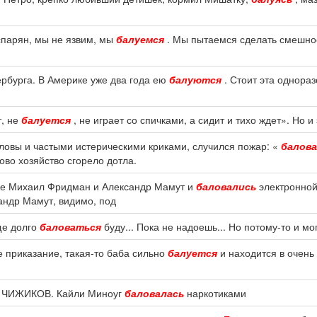
спарян, мы не язвим, мы
балуемся
. Мы пытаемся сделать смешно
ербурга. В Америке уже два года ею
балуются
. Стоит эта однора
т, не
балуется
, не играет со спичками, а сидит и тихо ждет». Но и
ловы и частыми истерическими криками, случился пожар: «
балова
во хозяйство сгорело дотла.
ые Михаил Фридман и Александр Мамут и
баловались
электронной
андр Мамут, видимо, под
ще долго
баловаться
буду... Пока не надоешь... Но потому-то и мо
е приказание, такая-то баба сильно
балуется
и находится в очень
сим ЧИЖИКОВ. Кайли Миноуг
баловалась
наркотиками