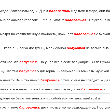
ъезда. Завтракали одни. Днем
баловались
с детьми в море, они ба
ьно покачивал головой: -- Женя, хватит
баловаться
. Неужели я в
смотря на хозяйственную важность, начинает
баловаться
с вилкой
й школе они легко доступны, марихуаной
балуются
не только быв
ости кое-кто
балуется
. Но у нас все в селе верующие. 30 лет убий
 ну, кто там
балуется
у цистерны! -- закричал из темноты мужской г
ть нечего. Вы и так вечно
балуетесь
с тем, с чем не следует. -- Да
тывать все нераспитые бутылки, «чтобы люди не
баловались
».
 дождя не былоТоптыжик взял с собой зонтик-талисман! вот! а
ом хотя тоже
баловались
дети, но все же не развращались. Поступи