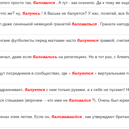
этого просто так,
баловался
. А тут - как осенило. Да к тому же ещ
 что же? ну,
балуюсь
! А Васька не балуется? У нас, почитай, все 
чал даже синенькой немецкой гранатой
баловаться
. Граната напод
анские футболисты перед матчами часто
балуются
травкой, считая
ричал, даже если
баловались
на репетициях. Но в тот раз, с Алев
ут посредников в сообществах, где «
балуются
» виртуальными по
аздразнивает,
балуется
с ним только руками, а к себе не пускает! 
ся стишками (впрочем -- кто ими не
баловался
?). Очень был юрки
менах этим летом. Если он,
баловавшийся
, как утверждают британ