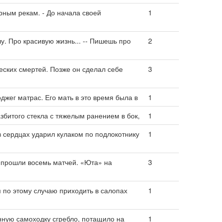
рным рекам. - До начала своей
1
у. Про красивую жизнь... -- Пишешь про
2
еских смертей. Позже он сделал себе
3
джег матрас. Его мать в это время была в
1
азбитого стекла с тяжелым ранением в бок,
1
в сердцах ударил кулаком по подлокотнику
1
 прошли восемь матчей. «Юта» на
3
м по этому случаю приходить в салопах
1
нную самоходку сгребло, потащило на
1