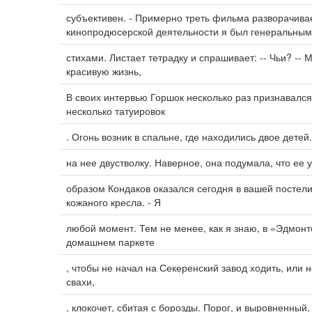
субъективен. - Примерно треть фильма разворачивае
кинопродюсерской деятельности я был генеральным
стихами. Листает тетрадку и спрашивает: -- Чьи? -- 
красивую жизнь,
В своих интервью Горшок несколько раз признавался,
несколько татуировок
. Огонь возник в спальне, где находились двое дете
на нее двустволку. Наверное, она подумала, что ее 
образом Кондаков оказался сегодня в вашей постел
кожаного кресла. - Я
любой момент. Тем не менее, как я знаю, в «Эдмон
домашнем паркете
, чтобы не начал на Секеренский завод ходить, или
свахи,
, клокочет, сбитая с борозды. Порог, и выровненный