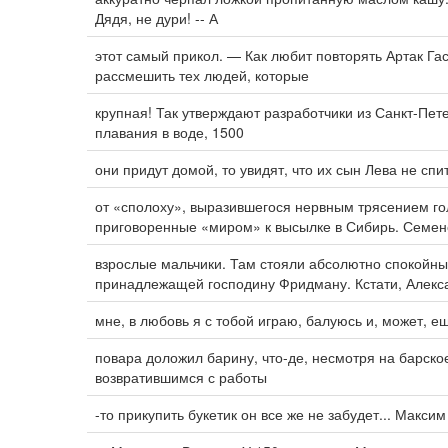
Дядя, не дури! -- А
этот самый прикол. — Как любит повторять Артак Га
рассмешить тех людей, которые
крупная! Так утверждают разработчики из Санкт-Пет
плавания в воде, 1500
они придут домой, то увидят, что их сын Лева не спи
от «сполоху», выразившегося нервным трясением го
приговоренные «миром» к высылке в Сибирь. Семено
взрослые мальчики. Там стояли абсолютно спокойн
принадлежащей господину Фридману. Кстати, Алекс
мне, в любовь я с тобой играю, балуюсь и, может, е
повара доложил барину, что-де, несмотря на барско
возвратившимся с работы
-то прикупить букетик он все же не забудет... Мак