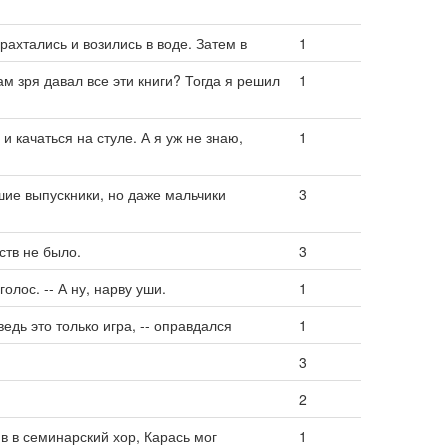
рахтались и возились в воде. Затем в
1
ам зря давал все эти книги? Тогда я решил
1
 и качаться на стуле. А я уж не знаю,
1
шие выпускники, но даже мальчики
3
ств не было.
3
олос. -- А ну, нарву уши.
1
 ведь это только игра, -- оправдался
1
3
2
в в семинарский хор, Карась мог
1