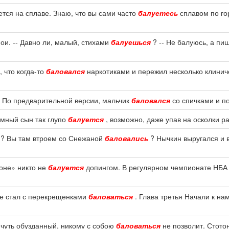
тся на сплаве. Знаю, что вы сами часто
балуетесь
сплавом по го
Мои. -- Давно ли, малый, стихами
балуешься
? -- Не балуюсь, а пиш
 что когда-то
баловался
наркотиками и пережил несколько клинич
й. По предварительной версии, мальчик
баловался
со спичками и по
умный сын так глупо
балуется
, возможно, даже упав на осколки р
и? Вы там втроем со Снежаной
баловались
? Нычкин выругался и 
тоне» никто не
балуется
допингом. В регулярном чемпионате НБА
 не стал с перекрещенками
баловаться
. Глава третья Начали к на
, чуть обузданный, никому с собою
баловаться
не позволит. Стото