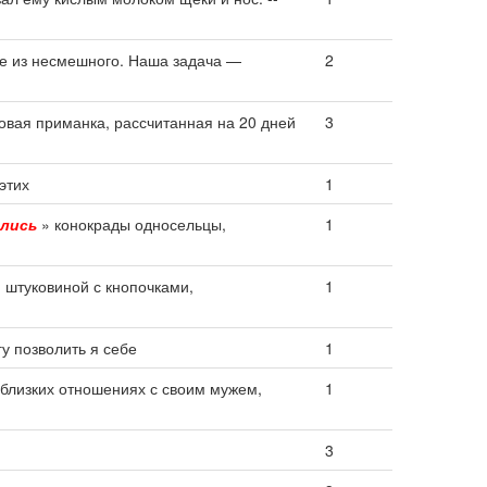
е из несмешного. Наша задача —
2
зовая приманка, рассчитанная на 20 дней
3
 этих
1
лись
» конокрады односельцы,
1
 штуковиной с кнопочками,
1
гу позволить я себе
1
 близких отношениях с своим мужем,
1
3