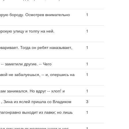
сырую бороду. Осмотрев внимательно
1
рокую улицу и толпу на ней.
1
оваривает. Тогда он ребят наказывает,
1
 -- заметили другие. -- Чего
1
равой не забалуешься, -- и, опершись на
1
сам занимался. Но вдруг -- хлоп! и
1
 , Зина из яслей пришла со Владиком
3
благонравно выходит из лавки; но лишь
1
зал ему кислым молоком щеки и нос. --
1