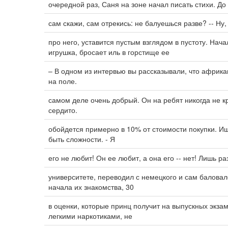
очередной раз, Саня на зоне начал писать стихи. До 
сам скажи, сам отрекись: не балуешься разве? -- Ну,
про него, уставится пустым взглядом в пустоту. На
игрушка, бросает иль в горстище ее
– В одном из интервью вы рассказывали, что африк
на поле.
самом деле очень добрый. Он на ребят никогда не к
сердито.
обойдется примерно в 10% от стоимости покупки. Ищ
быть сложности. - Я
его не любит! Он ее любит, а она его -- нет! Лишь р
университете, переводил с немецкого и сам баловал
начала их знакомства, 30
в оценки, которые принц получит на выпускных экза
легкими наркотиками, не