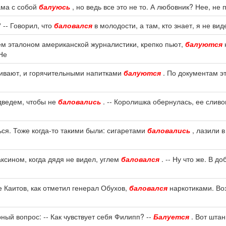
ама с собой
балуюсь
, но ведь все это не то. А любовник? Нее, не
 -- Говорил, что
баловался
в молодости, а там, кто знает, я не вид
ем эталоном американской журналистики, крепко пьют,
балуются
Не
уливают, и горячительными напитками
балуются
. По документам э
дведем, чтобы не
баловались
. -- Королишка обернулась, ее слив
ся. Тоже когда-то такими были: сигаретами
баловались
, лазили в
аксином, когда дядя не видел, углем
баловался
. -- Ну что же. В 
е Каитов, как отметил генерал Обухов,
баловался
наркотиками. Воз
ный вопрос: -- Как чувствует себя Филипп? --
Балуется
. Вот штан