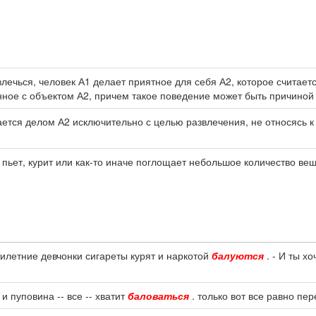
влечься, человек А1 делает приятное для себя А2, которое счита
ное с объектом А2, причем такое поведение может быть причиной ч
ается делом А2 исключительно с целью развлечения, не относясь к 
 пьет, курит или как-то иначе поглощает небольшое количество ве
тилетние девчонки сигареты курят и наркотой
балуются
. - И ты хо
и пуповина -- все -- хватит
баловаться
. только вот все равно пер