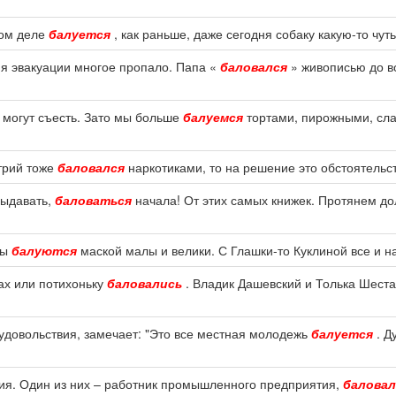
амом деле
балуется
, как раньше, даже сегодня собаку какую-то чуть
мя эвакуации многое пропало. Папа «
баловался
» живописью до в
о могут съесть. Зато мы больше
балуемся
тортами, пирожными, слад
итрий тоже
баловался
наркотиками, то на решение это обстоятельст
 выдавать,
баловаться
начала! От этих самых книжек. Протянем дол
ры
балуются
маской малы и велики. С Глашки-то Куклиной все и н
нах или потихоньку
баловались
. Владик Дашевский и Толька Шеста
удовольствия, замечает: "Это все местная молодежь
балуется
. Д
ия. Один из них – работник промышленного предприятия,
баловал