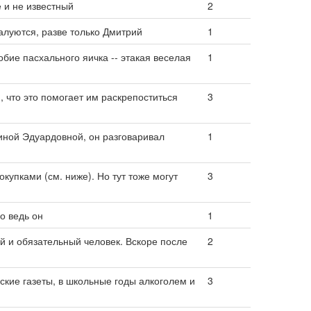
е и не известный
2
балуются, разве только Дмитрий
1
обие пасхального яичка -- этакая веселая
1
, что это помогает им раскрепоститься
3
тиной Эдуардовной, он разговаривал
1
купками (см. ниже). Но тут тоже могут
3
Но ведь он
1
й и обязательный человек. Вскоре после
2
ские газеты, в школьные годы алкоголем и
3