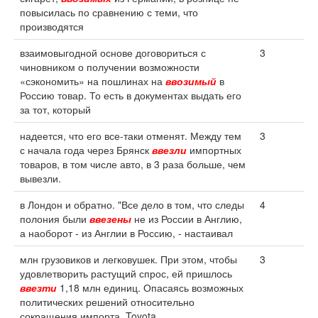
повысилась по сравнению с теми, что
производятся
взаимовыгодной основе договориться с
3
чиновником о получении возможности
«сэкономить» на пошлинах на
ввозимый
в
Россию товар. То есть в документах выдать его
за тот, который
надеется, что его все-таки отменят. Между тем
3
с начала года через Брянск
ввезли
импортных
товаров, в том числе авто, в 3 раза больше, чем
вывезли.
в Лондон и обратно. "Все дело в том, что следы
4
полония были
ввезены
не из России в Англию,
а наоборот - из Англии в Россию, - настаивал
млн грузовиков и легковушек. При этом, чтобы
3
удовлетворить растущий спрос, ей пришлось
ввезти
1,18 млн единиц. Опасаясь возможных
политических решений относительно
сокращения импорта, Toyota