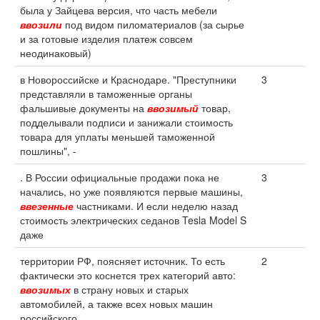
была у Зайцева версия, что часть мебели
ввозили
под видом пиломатериалов (за сырье
и за готовые изделия платеж совсем
неодинаковый)
в Новороссийске и Краснодаре. "Преступники
3
представляли в таможенные органы
фальшивые документы на
ввозимый
товар,
подделывали подписи и занижали стоимость
товара для уплаты меньшей таможенной
пошлины", -
. В России официальные продажи пока не
3
начались, но уже появляются первые машины,
ввезенные
частниками. И если неделю назад
стоимость электрических седанов Tesla Model S
даже
территории РФ, поясняет источник. То есть
2
фактически это коснется трех категорий авто:
ввозимых
в страну новых и старых
автомобилей, а также всех новых машин
российского