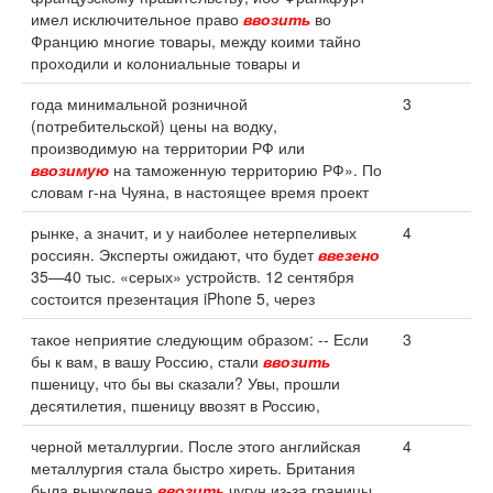
имел исключительное право
ввозить
во
Францию многие товары, между коими тайно
проходили и колониальные товары и
года минимальной розничной
3
(потребительской) цены на водку,
производимую на территории РФ или
ввозимую
на таможенную территорию РФ». По
словам г-на Чуяна, в настоящее время проект
рынке, а значит, и у наиболее нетерпеливых
4
россиян. Эксперты ожидают, что будет
ввезено
35—40 тыс. «серых» устройств. 12 сентября
состоится презентация iPhone 5, через
такое неприятие следующим образом: -- Если
3
бы к вам, в вашу Россию, стали
ввозить
пшеницу, что бы вы сказали? Увы, прошли
десятилетия, пшеницу ввозят в Россию,
черной металлургии. После этого английская
4
металлургия стала быстро хиреть. Британия
была вынуждена
ввозить
чугун из-за границы,