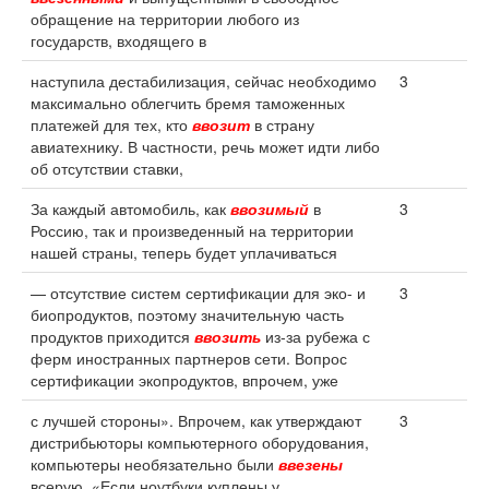
обращение на территории любого из
государств, входящего в
наступила дестабилизация, сейчас необходимо
3
максимально облегчить бремя таможенных
платежей для тех, кто
ввозит
в страну
авиатехнику. В частности, речь может идти либо
об отсутствии ставки,
За каждый автомобиль, как
ввозимый
в
3
Россию, так и произведенный на территории
нашей страны, теперь будет уплачиваться
— отсутствие систем сертификации для эко- и
3
биопродуктов, поэтому значительную часть
продуктов приходится
ввозить
из-за рубежа с
ферм иностранных партнеров сети. Вопрос
сертификации экопродуктов, впрочем, уже
с лучшей стороны». Впрочем, как утверждают
3
дистрибьюторы компьютерного оборудования,
компьютеры необязательно были
ввезены
всерую. «Если ноутбуки куплены у