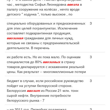
час , методистка Софья Леонидовна
ввезла
в
палату сооружение на колёсах , нечто вроде
детского " ходунка ", только высокое , по
специально оборудованных и предназначенных
3
для этих целей погранпунктах. Исключение
составляет подкарантинная продукция,
ввозимая
гражданами для личных нужд,
которые не связаны с предпринимательской
деятельности. В перечень
их работе есть. Но их пока мало. По оценкам
3
специалистов до 80%
ввозимых
в страну
товаров декларируется с искажением реальной
цены. Как результат -- многомиллионные потери
бюджет в случае, если российское руководство
3
пойдет на уступки белорусской стороне.
Белоруссия
ввозит
из России 21 млн. тонн
сырой нефти. Внутренние потребности
белорусского рынка - 7
– на 2011 год. Петербург поддержал
3