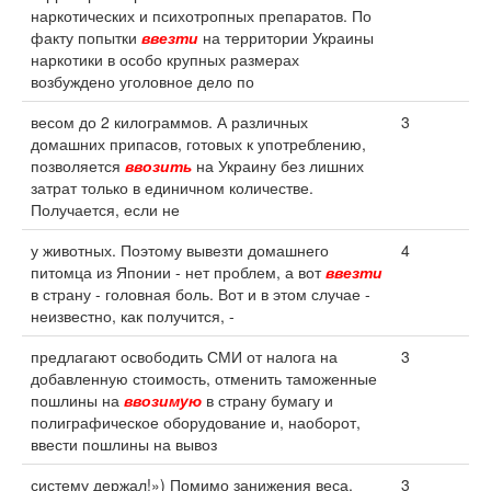
наркотических и психотропных препаратов. По
факту попытки
ввезти
на территории Украины
наркотики в особо крупных размерах
возбуждено уголовное дело по
весом до 2 килограммов. А различных
3
домашних припасов, готовых к употреблению,
позволяется
ввозить
на Украину без лишних
затрат только в единичном количестве.
Получается, если не
у животных. Поэтому вывезти домашнего
4
питомца из Японии - нет проблем, а вот
ввезти
в страну - головная боль. Вот и в этом случае -
неизвестно, как получится, -
предлагают освободить СМИ от налога на
3
добавленную стоимость, отменить таможенные
пошлины на
ввозимую
в страну бумагу и
полиграфическое оборудование и, наоборот,
ввести пошлины на вывоз
систему держал!») Помимо занижения веса,
3