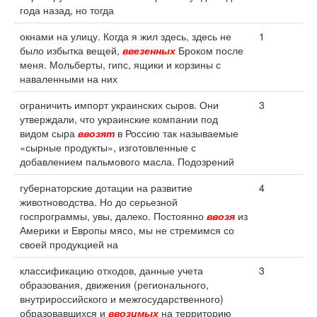
года назад, но тогда
окнами на улицу. Когда я жил здесь, здесь не
1
было избытка вещей,
ввезенных
Броком после
меня. Мольберты, гипс, ящики и корзины с
наваленными на них
ограничить импорт украинских сыров. Они
3
утверждали, что украинские компании под
видом сыра
ввозят
в Россию так называемые
«сырные продукты», изготовленные с
добавлением пальмового масла. Подозрений
губернаторские дотации на развитие
4
животноводства. Но до серьезной
госпрограммы, увы, далеко. Постоянно
ввозя
из
Америки и Европы мясо, мы не стремимся со
своей продукцией на
классификацию отходов, данные учета
3
образования, движения (регионального,
внутрироссийского и межгосударственного)
образовавшихся и
ввозимых
на территорию