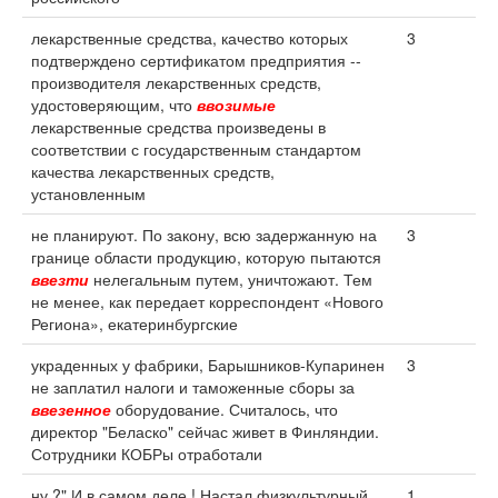
лекарственные средства, качество которых
3
подтверждено сертификатом предприятия --
производителя лекарственных средств,
удостоверяющим, что
ввозимые
лекарственные средства произведены в
соответствии с государственным стандартом
качества лекарственных средств,
установленным
не планируют. По закону, всю задержанную на
3
границе области продукцию, которую пытаются
ввезти
нелегальным путем, уничтожают. Тем
не менее, как передает корреспондент «Нового
Региона», екатеринбургские
украденных у фабрики, Барышников-Купаринен
3
не заплатил налоги и таможенные сборы за
ввезенное
оборудование. Считалось, что
директор "Беласко" сейчас живет в Финляндии.
Сотрудники КОБРы отработали
ну ?" И в самом деле ! Настал физкультурный
1