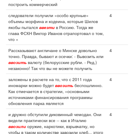
построить коммерческий
следователи получили «особо крупные»
4
объемы морфина и кодеина, которые Шилов
якобы пытался
ввезти
в Россию. Тогда же
глава ФСКН Виктор Иванов отрапортовал о том,
что «
Рассказывают англичане о Минске довольно
4
точно. Правда, бывают и осечки: - Вывозить или
ввозить
валюту (белорусские рубли. - Ред.)
незаконно! Так что вы не можете получить
заложены в расчете на то, что с 2011 года
4
иномарки можно будет
ввозить
беспошлинно.
Как отмечается в стратегии, «основными
источниками финансирования программы
обновления парка является
и дружно обступили диковинный чемодан. Они
4
видели практически все -- как в Италию
ввозили
оружие, наркотики, взрывчатку, но
чтобы в таком количестве завозили хлеб... этого