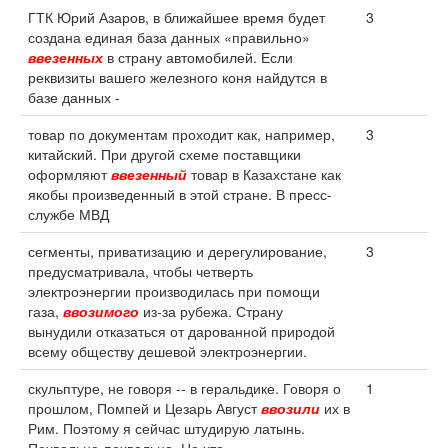
ГТК Юрий Азаров, в ближайшее время будет
3
создана единая база данных «правильно»
ввезенных
в страну автомобилей. Если
реквизиты вашего железного коня найдутся в
базе данных -
товар по документам проходит как, например,
3
китайский. При другой схеме поставщики
оформляют
ввезенный
товар в Казахстане как
якобы произведенный в этой стране. В пресс-
службе МВД
сегменты, приватизацию и дерегулирование,
3
предусматривала, чтобы четверть
электроэнергии производилась при помощи
газа,
ввозимого
из-за рубежа. Страну
вынудили отказаться от дарованной природой
всему обществу дешевой электроэнергии.
скульптуре, не говоря -- в геральдике. Говоря о
1
прошлом, Помпей и Цезарь Август
ввозили
их в
Рим. Поэтому я сейчас штудирую латынь.