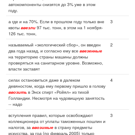
автокомпоненты снизятся до 3% уже в этом
году.
а где и на 70%. Если в прошлом году только вне
3
квоты
ввезли
97 тыс. тонн, в этом на 1 ноября-
126 тыс. тонн,
называемый «экологический сбор», он введен
2
два года назад, и согласно ему все
ввезенные
на территорию страны машины должны
проверяться на санитарном уровне. Возможно,
власти заставят
силах остановиться даже в далеком
4
девяностом, когда ему первому пришло в голову
ввозить
в Энск спирт «Ройял» из тихой
Голландии. Несмотря на чудовищную занятость
-- надо
вступления правил, которые освобождают
3
коллекционера от уплаты таможенных пошлин и
налогов, за
ввозимые
в страну предметы
искусства, за год (по февраль 2005) только