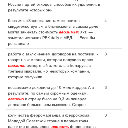
России партий отходов, способов их удаления, в
результате которых они
Клязьме. «Задержание таможенников
4
свидетельствует, что бизнесмены в самом деле
могли занижать стоимость
ввозимых
яхт, —
заметил источник РБК daily в МВД. — Если бы
речь шла о
работа с заключением договоров на поставки, -
3
говорят в компании, которая получила право
ввозить
импортный алкоголь в Беларусь в
третьем квартале. - У некоторых компаний,
которые получили
пессимизме доходили до 10 миллиардов. А в
3
результате, по самым скромным оценкам,
ввезено
в страну было на 0,3 миллиарда
долларов больше, чем вывезено. Скорее
количества ферромарганца и феррохрома.
3
Молодой Советской стране в первые годы
развития приходилось
ввозить
ферросплавы