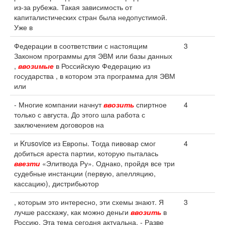
из-за рубежа. Такая зависимость от
капиталистических стран была недопустимой.
Уже в
Федерации в соответствии с настоящим
3
Законом программы для ЭВМ или базы данных
,
ввозимые
в Российскую Федерацию из
государства , в котором эта программа для ЭВМ
или
- Многие компании начнут
ввозить
спиртное
4
только с августа. До этого шла работа с
заключением договоров на
и Krusovice из Европы. Тогда пивовар смог
4
добиться ареста партии, которую пыталась
ввезти
«Элитвода Ру». Однако, пройдя все три
судебные инстанции (первую, апелляцию,
кассацию), дистрибьютор
, которым это интересно, эти схемы знают. Я
3
лучше расскажу, как можно деньги
ввозить
в
Россию. Эта тема сегодня актуальна. - Разве