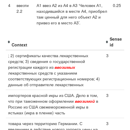
4
ввезти
А1 ввез А2 из А4 в А3 ‘Человек А1,
0.25
2.2
находившийся в месте А4, приобрел
там ценный для него объект А2 и
привез его в место А3’.
Sense
Context
id
; 2) сертификаты качества лекарственных
3
средств; 3) сведения о государственной
регистрации каждого из
ввозимых
лекарственных средств с указанием
соответствующих регистрационных номеров; 4)
данные об отправителе лекарственных
импортеров красной икры из США. Дело в том,
3
что при таможенном оформлении
ввозимой
в
Россию из США свежемороженной икры в
ястыках (икра в пленке) часть
товара через территорию Германии. С
3
введением в действие нового запрета цены на