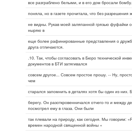
все разграблено белыми, и в его дом бросали бомбу
поняла, но в газете прочитала, что без разрешения
не видны. Рукав моей заляпанной грязью фуфайки о
ныряю в
еще более рафинированные представления о дружбе
друга отличаются.
.10. Так, чтобы согласовать в Бюро технической инв
документов в БТИ затягивался
совсем другое... Совсем простое прошу. -- Ну, прост
чем
старался запомнить в деталях хотя бы один из них.
берегу. Он разоткровенничался отчего-то и между 
посмотрел ему в глаза. Они были
так плевали на природу, как сегодня. Мы говорим: 
времен народной священной войны «