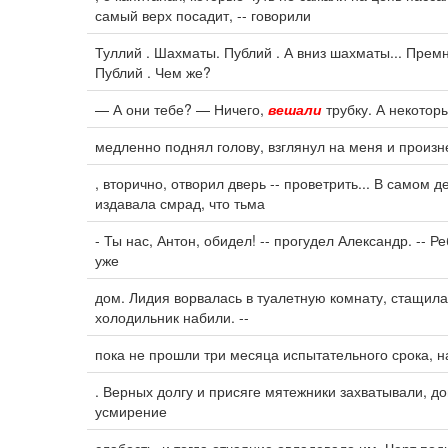
самый верх посадит, -- говорили
Туллий . Шахматы. Публий . А вниз шахматы... Премн
Публий . Чем же?
— А они тебе? — Ничего,
вешали
трубку. А некотор
медленно поднял голову, взглянул на меня и произн
, вторично, отворил дверь -- проветрить... В самом 
издавала смрад, что тьма
- Ты нас, Антон, обидел! -- прогудел Александр. -- Р
уже
дом. Лидия ворвалась в туалетную комнату, стащила
холодильник набили. --
пока не прошли три месяца испытательного срока, 
. Верных долгу и присяге мятежники захватывали, до
усмирение