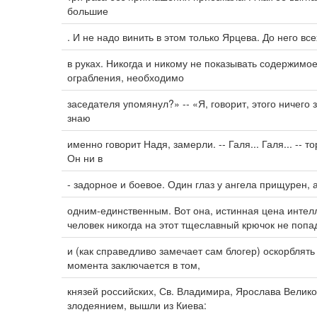
большие
. И не надо винить в этом только Ярцева. До него вс
в руках. Никогда и никому не показывать содержимо
ограбления, необходимо
заседателя упомянул?» -- «Я, говорит, этого ничего 
знаю
именно говорит Надя, замерли. -- Галя... Галя... -- 
Он ни в
- задорное и боевое. Один глаз у ангела прищурен, 
одним-единственным. Вот она, истинная цена интел
человек никогда на этот тщеславный крючок не попа
и (как справедливо замечает сам блогер) оскорблять
момента заключается в том,
князей российских, Св. Владимира, Ярослава Велико
злодеянием, вышли из Киева: