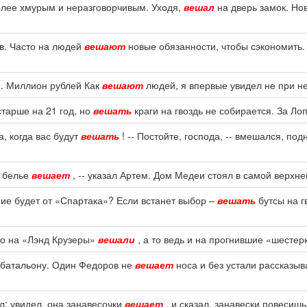
олее хмурым и неразговорчивым. Уходя,
вешал
на дверь замок. Но
ов. Часто на людей
вешают
новые обязанности, чтобы сэкономить
 3. Миллион рублей Как
вешают
людей, я впервые увидел не при не
тарше на 21 год, но
вешать
краги на гвоздь не собирается. За Л
, когда вас будут
вешать
! -- Постойте, господа, -- вмешался, по
я белье
вешает
, -- указал Артем. Дом Медеи стоял в самой верхне
ие будет от «Спартака»? Если встанет выбор –
вешать
бутсы на г
ко на «Лэнд Крузеры»
вешали
, а то ведь и на прогнившие «шестерк
о батальону. Один Федоров не
вешает
носа и без устали рассказыв
л: увидел, она занавесочки
вешает
, и сказал, занавески повесишь