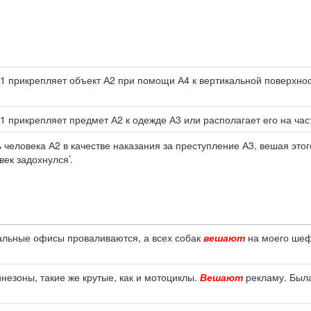
1 прикрепляет объект А2 при помощи А4 к вертикальной поверхност
1 прикрепляет предмет А2 к одежде А3 или располагает его на части
ь человека А2 в качестве наказания за преступление А3, вешая это
век задохнулся’.
нальные офисы проваливаются, а всех собак
вешают
на моего шефа
езоны, такие же крутые, как и мотоциклы.
Вешают
рекламу. Была