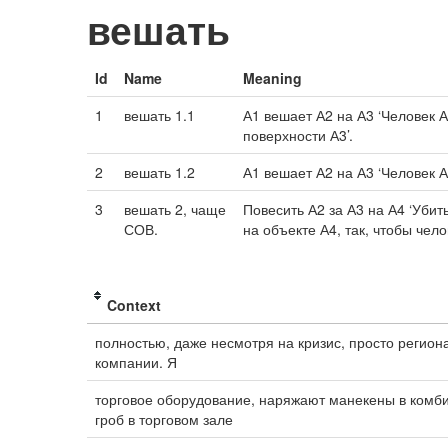
вешать
Id
Name
Meaning
1
вешать 1.1
А1 вешает А2 на А3 ‘Человек А
поверхности А3’.
2
вешать 1.2
А1 вешает А2 на А3 ‘Человек А
3
вешать 2, чаще
Повесить А2 за А3 на А4 ‘Убит
СОВ.
на объекте А4, так, чтобы чело
Context
полностью, даже несмотря на кризис, просто регио
компании. Я
торговое оборудование, наряжают манекены в комбин
гроб в торговом зале