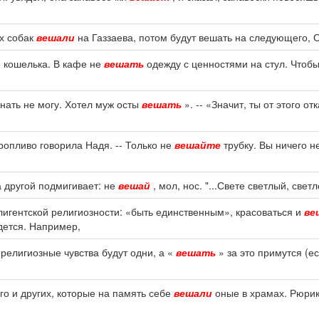
ех собак
вешали
на Газзаева, потом будут вешать на следующего, 
е кошелька. В кафе не
вешать
одежду с ценностями на стул. Чтобы
знать не могу. Хотел муж осты
вешать
». -- «Значит, ты от этого о
торопливо говорила Надя. -- Только не
вешайте
трубку. Вы ничего н
а другой подмигивает: не
вешай
, мол, нос. "...Свете светлый, свет
лигентской религиозности: «быть единственным», красоваться и
ве
дется. Например,
 религиозные чувства будут одни, а «
вешать
» за это примутся (е
го и других, которые на память себе
вешали
оные в храмах. Рюрик