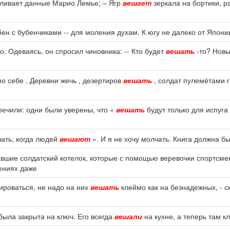
 сливает данные Марио Лемье; – Ягр
вешает
зеркала на бортики, ра
ен с бубенчиками -- для моления духам. К югу не далеко от Япони
о. Одеваясь, он спросил чиновника: -- Кто будет
вешать
-то? Новы
по себе . Деревни жечь , дезертиров
вешать
, солдат пулемётами гн
ечили: одни были уверены, что «
вешать
будут только для испуга
чать, когда людей
вешают
». И я не хочу молчать. Книга должна б
вшие солдатский котелок, которые с помощью веревочки спортсм
ениях даже
ироваться, не надо на них
вешать
клеймо как на безнадежных, - с
была закрыта на ключ. Его всегда
вешали
на кухне, а теперь там к