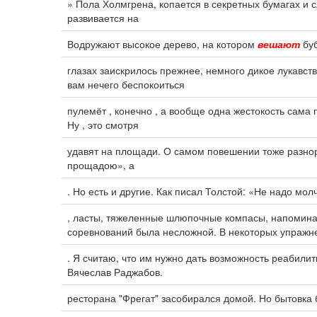
» Пола Холмгрена, копается в секретных бумагах и
развивается на
Водружают высокое дерево, на котором
вешают
буб
глазах заискрилось прежнее, немного дикое лукавств
вам нечего беспокоиться
пулемёт , конечно , а вообще одна жестокость сама 
Ну , это смотря
удавят на площади. О самом повешении тоже разнор
прощадою», а
. Но есть и другие. Как писал Толстой: «Не надо мол
, ласты, тяжеленные шлюпочные компасы, напомина
соревнований была несложной. В некоторых упражн
. Я считаю, что им нужно дать возможность реабилит
Вячеслав Раджабов.
ресторана "Фрегат" засобирался домой. Но бытовка 