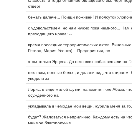
слабость, и тогда отчаяние овладевало им. Черт по
отверг
бежать далече... Поищи поживей! И полсуток хлопоч
с удовольствием, но нам нужно пока немного... Нам 
преходящего нрава: --
время последних террористических актов. Виновных 
Регион, Мария Усенко) – Предприятия, по
этом только Ярцева. До него всех собак вешали на Г
них тазы, полные белья, и делали вид, что стираем.
уводили за
Лорис, в виде милой шутки, напомнил г-же Абаза, ч
осужденного на
укладывала в чемодан мои вещи, журила меня за то,
будет? Жаловаться неприлично! Каждому есть на чт
мнимое благополучие