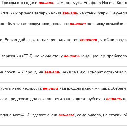
. Трижды его водили
вешать
за моего мужа Епифана Иовича Ковтюх
 жилищных органов теперь нельзя
вешать
на стены ковры. Неужели
на обматывает вокруг шеи, рюкзачок
вешает
на спинку скамейки. -
. Есть индийцы, которые тряпочки на рот
вешают
, чтоб ни разу 
ентаризации (БТИ), на какую стену
вешать
кондиционер, требовало
ое проси. -- Я прошу не
вешать
меня за шею! Гонорат остановил ра
 Буряты явно неспроста
вешали
над входом в свои жилища обереги 
делом предложил для сохранности заповедника публично
вешать
на
«Родина-мать». И издевательски
вешаем
, сама видела, на столично