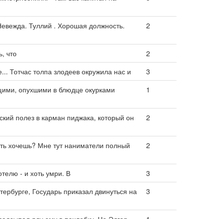
 Невежда. Туллий . Хорошая должность.
2
, что
2
ее... Тотчас толпа злодеев окружила нас и
3
щими, опухшими в блюдце окурками
1
ский полез в карман пиджака, который он
2
сть хочешь? Мне тут наниматели полный
2
отелю - и хоть умри. В
3
етербурге, Государь приказал двинуться на
3