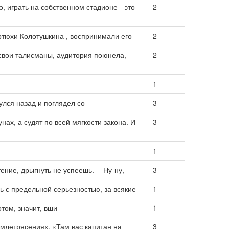
 играть на собственном стадионе - это
2
 Артюхи Колотушкина , воспринимали его
2
вои талисманы, аудитория поюнела,
2
1
нулся назад и поглядел со
3
нах, а судят по всей мягкости закона. И
3
1
ение, дрыгнуть не успеешь. -- Ну-ну,
3
ь с предельной серьезностью, за всякие
1
отом, значит, вши
1
млетрясениях. «Там вас капитан на
3