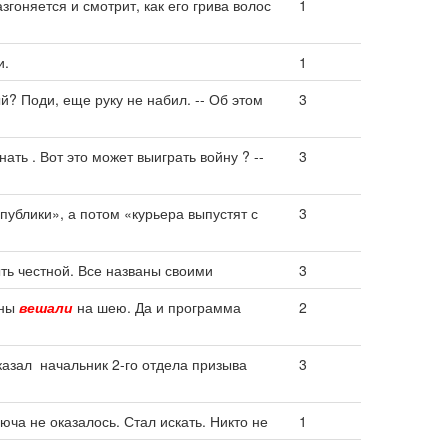
згоняется и смотрит, как его грива волос
1
и.
1
й? Поди, еще руку не набил. -- Об этом
3
ать . Вот это может выиграть войну ? --
3
 публики», а потом «курьера выпустят с
3
ыть честной. Все названы своими
3
ены
вешали
на шею. Да и программа
2
казал начальник 2-го отдела призыва
3
люча не оказалось. Стал искать. Никто не
1