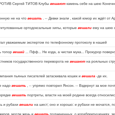
. ПРОТИВ Сергей ТИТОВ Клубы
вешают
камень себе на шею Конечно,
фонную не на что
вешать
. -- Девки знали , какой юмор их ждёт от
 титулованные ортодоксальные хипы, которые
вешали
ему на шею с
 стал уважаемым экспертом по телефонному протоколу в нашей
ть топор
вешай
... Пфф... Не езда, а чистая мука... Прокурор повер
астников государственного переворота не
вешают
на рояльных стру
компания пьяных писателей затаскивала кошек и
вешала
-де их.
не надо
вешать
, -- упрямо повторил Янсон. -- Вздернут за мое почт
порядке
вешать
портреты, власти на моей родине всегда относилис
сь и рубахи
вешали
на шест; оно и хорошо: и рубахи не мочатся, п
ажиров, могли жечь и
вешать
подчиненных, о кораблекрушениях, зе