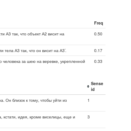
Freq
и А3 так, что объект А2 висит на
0.50
 тела А3 так, что он висит на А3’.
0.17
го человека за шею на веревке, укрепленной
0.33
Sense
id
. Он близок к тому, чтобы уйти из
1
, кстати, идея, кроме виселицы, еще и
3