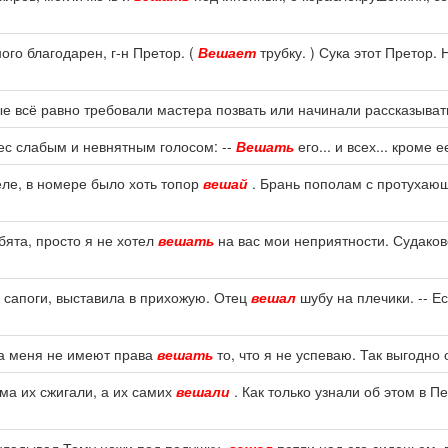
ого благодарен, г-н Претор. (
Вешает
трубку. ) Сука этот Претор.
ые всё равно требовали мастера позвать или начинали рассказывать
ес слабым и невнятным голосом: --
Вешать
его... и всех... кроме 
деле, в номере было хоть топор
вешай
. Брань пополам с протухаю
ебята, просто я не хотел
вешать
на вас мои неприятности. Судаков
 сапоги, выставила в прихожую. Отец
вешал
шубу на плечики. -- Е
на меня не имеют права
вешать
то, что я не успеваю. Так выгодно 
ма их сжигали, а их самих
вешали
. Как только узнали об этом в П