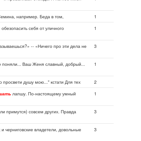
Семина, например. Беда в том,
1
 обезопасить себя от уличного
1
тказываешься?» -- «Ничего про эти дела не
3
е поняли... Ваш Женя славный, добрый...
1
ло просвети душу мою..." кстати Для тех
2
шать
лапшу. По-настоящему умный
1
сли примутся) совсем других. Правда
3
 и черниговские владетели, довольные
3