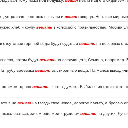
дкладывал Тому ножи под подушку,
вешал
петли над его сиденьем, 
ет, устраивая шест около крыши и
вешая
скворца. Но такие мирные
нужно хлеб и крупу
вешать
в колхозах с правильностью. Москва ул
в отсутствии горячей воды будут судить и
вешать
на позорных сто
аззаева, потом будут
вешать
на следующего, Семина, например. Б
 На трубу змеевика
вешали
выстиранные вещи. На манеж выходили 
то он имеет право
вешать
, кого вздумает. Выбился из кожи также 
 что я не
вешаю
на гвоздь свое новое, дорогое пальто, а бросаю его
о пожаловаться, зачем еще мои «грузила»
вешать
на других. Лучш