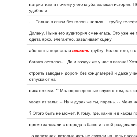
патриотизм и почему у его клуба великая история
удобно и
. -- Только в связи без головы нельзя -- трубку теле
Дилану. Ныне его аудитория сменилась. Это уже не
одета ярко, элегантно, заваливает сцену
абоненты перестали
вешать
трубку. Более того, я
багажа осталось... Да и воздух же у нас в вагоне! Хо
строить заводы и дороги без концлагерей и даже уч
отпускают на
писателями. ** Малопроверенные слухи о том, как 
уводя из залы: -- Ну и дурак же ты, парень. -- Меня 
? Этого быть не может. К тому, где, какие и в каком 
прямо залезали с огорода в баню и в ней раздевали
, о капитанах, которые чуть не сажали на цепь пасс