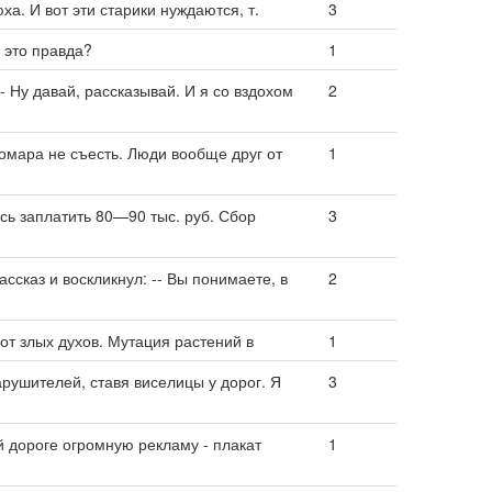
а. И вот эти старики нуждаются, т.
3
 это правда?
1
- Ну давай, рассказывай. И я со вздохом
2
комара не съесть. Люди вообще друг от
1
сь заплатить 80—90 тыс. руб. Сбор
3
ссказ и воскликнул: -- Вы понимаете, в
2
от злых духов. Мутация растений в
1
рушителей, ставя виселицы у дорог. Я
3
й дороге огромную рекламу - плакат
1