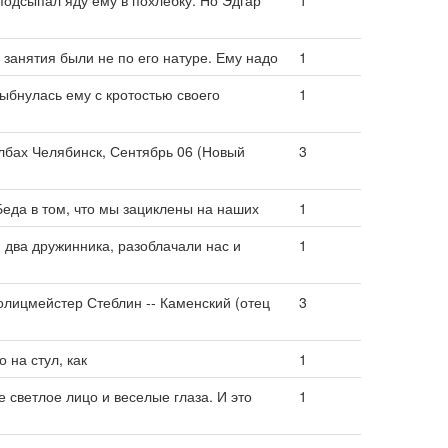
подсыпал яду ему в похлебку. Но Эдгар
1
 занятия были не по его натуре. Ему надо
1
ыбнулась ему с кротостью своего
1
лбах Челябинск, Сентябрь 06 (Новый
3
еда в том, что мы зациклены на наших
1
два дружинника, разоблачали нас и
1
полицмейстер Стеблин -- Каменский (отец
3
 на стул, как
1
е светлое лицо и веселые глаза. И это
1