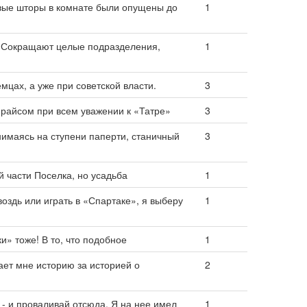
вые шторы в комнате были опущены до
1
. Сокращают целые подразделения,
1
мцах, а уже при советской власти.
3
опрайсом при всем уважении к «Татре»
3
днимаясь на ступени паперти, станичный
3
й части Поселка, но усадьба
1
воздь или играть в «Спартаке», я выберу
1
и» тоже! В то, что подобное
1
ает мне историю за историей о
2
 - и проваливай отсюда. Я на нее имел
1