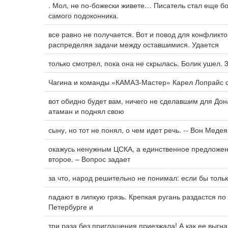
. Мол, не по-божески живете… Писатель стал еще б
самого подоконника.
все равно не получается. Вот и повод для конфликт
распределяя задачи между оставшимися. Удается
только смотрел, пока она не скрылась. Болик ушел.
Чагина и команды «КАМАЗ-Мастер» Карел Лопрайс с
вот обидно будет вам, ничего не сделавшим для Дона
атаман и поднял свою
сыну, но тот не понял, о чем идет речь. -- Вон Меде
окажусь ненужным ЦСКА, а единственное предложен
второе. – Вопрос задает
за что, народ решительно не понимал: если бы толь
падают в липкую грязь. Крепкая ругань раздастся п
Петербурге и
три раза без приглашения приезжала! А как ее выгна