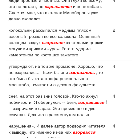
люди простые и честные. Они глухи ко всему,
4
что не летает, не
взрывается
и не погибает.
Сдается мне, что в стенах Минобороны уже
давно окопался
колокольни рассыпался медным плясом
2
веселый трезвон во все колокола. Осиянный
солнцем воздух
взорвался
за стенами церкви
могучими криками «ура». Регент ударил
камертоном по костяшке зажатого
утверждают, на той же промзоне. Хорошо, что
4
не взорвались. - Если бы они
взорвались
, то
это была бы катастрофа регионального
масштаба,- считает и.о.декана факультета
снег, на этот раз вниз головой. Кто-то ахнул
4
поблизости. Я обернулся. -- Беги,
взорвешься
!
-- закричали в сарае. Это произошло в две
секунды. Девочка в расстегнутом пальто
нарушения». И далее автор подводил читателя
4
к выводу, что именно из-за них
взорвался