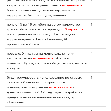
расставлены точки над "и" в ключевых вопросах
1
- стреляли ли танки днем, отчего
взорвалась
бомба, почему не тушили пожар, ушли ли
террористы, был ли штурм, мешали
ночь с 15 на 16 октября на сотом километре
1
трассы Челябинск – Екатеринбург.
Взорвался
магистральный газопровод. Как передает
корреспондент «Нового Региона», ЧП
произошло в 2 часа
повезло. У них там на лодке ракета то ли
4
застряла, то ли
взорвалась
. А этот их
главком... Куроедов, тот вообще говорит, что все
в ажуре.
будут регулировать использование не старых
1
стальных баллонов, а современных
полимерных, которые не
взрываются
и
дольше служат. В 2012 году будет разработан
предварительный национальный стандарт
«Баллоны