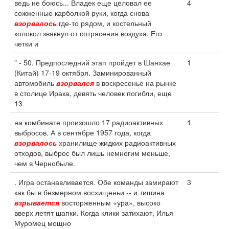
ведь не боюсь... Владек еще целовал ее
4
сожженные карболкой руки, когда снова
взорвалось
где-то рядом, и костельный
колокол звякнул от сотрясения воздуха. Его
четки и
" - 50. Предпоследний этап пройдет в Шанхае
1
(Китай) 17-19 октября. Заминированный
автомобиль
взорвался
в воскресенье на рынке
в столице Ирака, девять человек погибли, еще
13
на комбинате произошло 17 радиоактивных
1
выбросов. А в сентябре 1957 года, когда
взорвалось
хранилище жидких радиоактивных
отходов, выброс был лишь немногим меньше,
чем в Чернобыле.
. Игра останавливается. Обе команды замирают
3
как бы в безмерном восхищеньи -- и тишина
взрывается
восторженным «ура», высоко
вверх летят шапки. Когда клики затихают, Илья
Муромец мощно