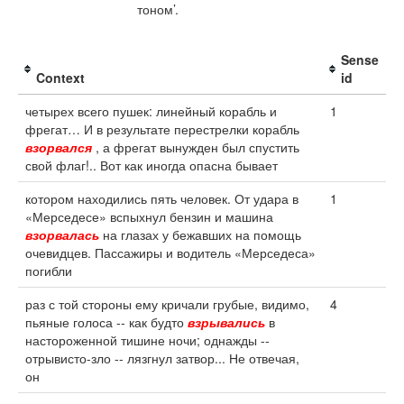
тоном’.
Sense
Context
id
четырех всего пушек: линейный корабль и
1
фрегат… И в результате перестрелки корабль
взорвался
, а фрегат вынужден был спустить
свой флаг!.. Вот как иногда опасна бывает
котором находились пять человек. От удара в
1
«Мерседесе» вспыхнул бензин и машина
взорвалась
на глазах у бежавших на помощь
очевидцев. Пассажиры и водитель «Мерседеса»
погибли
раз с той стороны ему кричали грубые, видимо,
4
пьяные голоса -- как будто
взрывались
в
настороженной тишине ночи; однажды --
отрывисто-зло -- лязгнул затвор... Не отвечая,
он