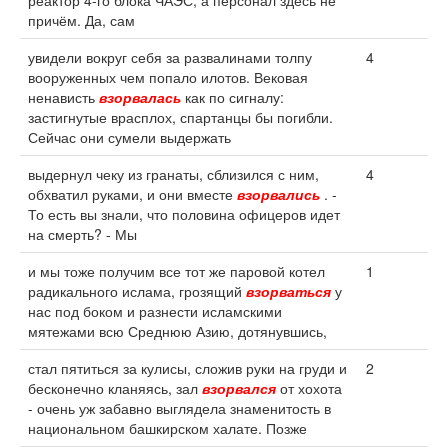
реактор 4-го блока ЧАЭС, а персонал здесь не
причём. Да, сам
увидели вокруг себя за развалинами толпу
4
вооруженных чем попало илотов. Вековая
ненависть
взорвалась
как по сигналу:
застигнутые врасплох, спартанцы бы погибли.
Сейчас они сумели выдержать
выдернул чеку из гранаты, сблизился с ним,
4
обхватил руками, и они вместе
взорвались
. -
То есть вы знали, что половина офицеров идет
на смерть? - Мы
и мы тоже получим все тот же паровой котел
1
радикального ислама, грозящий
взорваться
у
нас под боком и разнести исламскими
мятежами всю Среднюю Азию, дотянувшись,
стал пятиться за кулисы, сложив руки на груди и
2
бесконечно кланяясь, зал
взорвался
от хохота
- очень уж забавно выглядела знаменитость в
национальном башкирском халате. Позже