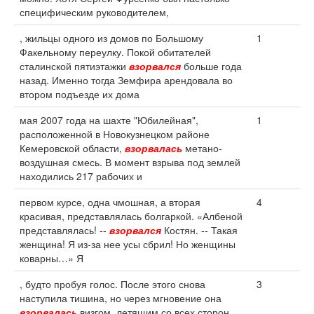
специфическим руководителем,
, жильцы одного из домов по Большому
1
Факельному переулку. Покой обитателей
сталинской пятиэтажки
взорвался
больше года
назад. Именно тогда Земфира арендовала во
втором подъезде их дома
мая 2007 года на шахте "Юбилейная",
1
расположенной в Новокузнецком районе
Кемеровской области,
взорвалась
метано-
воздушная смесь. В момент взрыва под землей
находились 217 рабочих и
первом курсе, одна чмошная, а вторая
4
красивая, представлялась болгаркой. «Албеной
представлялась! --
взорвался
Костян. -- Такая
женщина! Я из-за нее усы сбрил! Но женщины
коварны…» Я
, будто пробуя голос. После этого снова
3
наступила тишина, но через мгновение она
взорвалась
визгом, летящим со всех сторон.