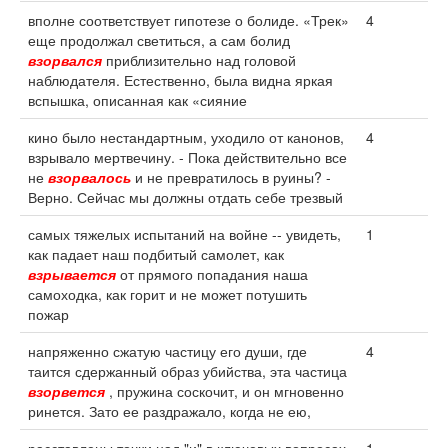
вполне соответствует гипотезе о болиде. «Трек»
4
еще продолжал светиться, а сам болид
взорвался
приблизительно над головой
наблюдателя. Естественно, была видна яркая
вспышка, описанная как «сияние
кино было нестандартным, уходило от канонов,
4
взрывало мертвечину. - Пока действительно все
не
взорвалось
и не превратилось в руины? -
Верно. Сейчас мы должны отдать себе трезвый
самых тяжелых испытаний на войне -- увидеть,
1
как падает наш подбитый самолет, как
взрывается
от прямого попадания наша
самоходка, как горит и не может потушить
пожар
напряженно сжатую частицу его души, где
4
таится сдержанный образ убийства, эта частица
взорвется
, пружина соскочит, и он мгновенно
ринется. Зато ее раздражало, когда не ею,