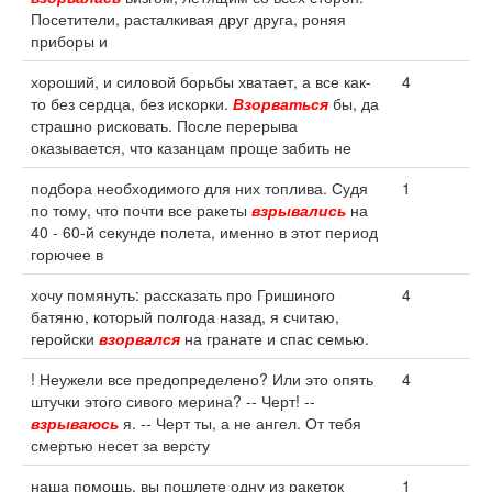
Посетители, расталкивая друг друга, роняя
приборы и
хороший, и силовой борьбы хватает, а все как-
4
то без сердца, без искорки.
Взорваться
бы, да
страшно рисковать. После перерыва
оказывается, что казанцам проще забить не
подбора необходимого для них топлива. Судя
1
по тому, что почти все ракеты
взрывались
на
40 - 60-й секунде полета, именно в этот период
горючее в
хочу помянуть: рассказать про Гришиного
4
батяню, который полгода назад, я считаю,
геройски
взорвался
на гранате и спас семью.
! Неужели все предопределено? Или это опять
4
штучки этого сивого мерина? -- Черт! --
взрываюсь
я. -- Черт ты, а не ангел. От тебя
смертью несет за версту
наша помощь, вы пошлете одну из ракеток
1