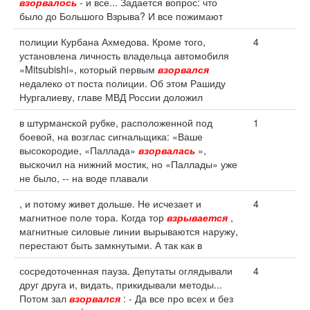
взорвалось
- и все... Задается вопрос: что
было до Большого Взрыва? И все пожимают
полиции Курбана Ахмедова. Кроме того,
4
установлена личность владельца автомобиля
«Mitsubishi», который первым
взорвался
недалеко от поста полиции. Об этом Рашиду
Нургалиеву, главе МВД России доложил
в штурманской рубке, расположенной под
1
боевой, на возглас сигнальщика: «Ваше
высокородие, «Паллада»
взорвалась
»,
выскочил на нижний мостик, но «Паллады» уже
не было, -- на воде плавали
, и потому живет дольше. Не исчезает и
4
магнитное поле тора. Когда тор
взрывается
,
магнитные силовые линии вырываются наружу,
перестают быть замкнутыми. А так как в
сосредоточенная пауза. Депутаты оглядывали
4
друг друга и, видать, прикидывали методы...
Потом зал
взорвался
: - Да все про всех и без