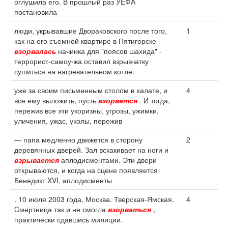
оглушила его. В прошлый раз УЕФА
постановила
люди, укрывавшие Двораковского после того,
1
как на его съемной квартире в Пятигорске
взорвалась
начинка для "поясов шахида" -
террорист-самоучка оставил взрывчатку
сушиться на нагревательном котле.
уже за своим письменным столом в халате, и
4
все ему выложить, пусть
взорвется
. И тогда,
пережив все эти укоризны, угрозы, ужимки,
уличения, ужас, уколы, пережив
— папа медленно движется в сторону
2
деревянных дверей. Зал вскакивает на ноги и
взрывается
аплодисментами. Эти двери
открываются, и когда на сцене появляется
Бенедикт XVI, аплодисменты
. 10 июля 2003 года, Москва. Тверская-Ямская.
4
Cмертница так и не смогла
взорваться
,
практически сдавшись милиции.