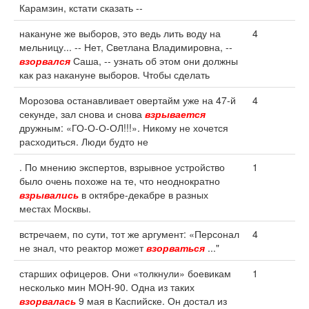
Карамзин, кстати сказать --
накануне же выборов, это ведь лить воду на
4
мельницу... -- Нет, Светлана Владимировна, --
взорвался
Саша, -- узнать об этом они должны
как раз накануне выборов. Чтобы сделать
Морозова останавливает овертайм уже на 47-й
4
секунде, зал снова и снова
взрывается
дружным: «ГО-О-О-ОЛ!!!». Никому не хочется
расходиться. Люди будто не
. По мнению экспертов, взрывное устройство
1
было очень похоже на те, что неоднократно
взрывались
в октябре-декабре в разных
местах Москвы.
встречаем, по сути, тот же аргумент: «Персонал
4
не знал, что реактор может
взорваться
..."
старших офицеров. Они «толкнули» боевикам
1
несколько мин МОН-90. Одна из таких
взорвалась
9 мая в Каспийске. Он достал из