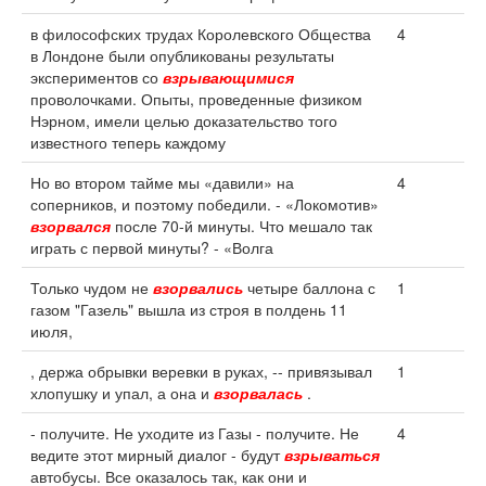
в философских трудах Королевского Общества
4
в Лондоне были опубликованы результаты
экспериментов со
взрывающимися
проволочками. Опыты, проведенные физиком
Нэрном, имели целью доказательство того
известного теперь каждому
Но во втором тайме мы «давили» на
4
соперников, и поэтому победили. - «Локомотив»
взорвался
после 70-й минуты. Что мешало так
играть с первой минуты? - «Волга
Только чудом не
взорвались
четыре баллона с
1
газом "Газель" вышла из строя в полдень 11
июля,
, держа обрывки веревки в руках, -- привязывал
1
хлопушку и упал, а она и
взорвалась
.
- получите. Не уходите из Газы - получите. Не
4
ведите этот мирный диалог - будут
взрываться
автобусы. Все оказалось так, как они и