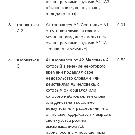
очень громкими звуками А2’ [А2
обычно крики, хохот, свист,
аплодисменты].
3
взорваться
А1 взорвался А2 ‘Состояние А1
0.01
2.2
отсутствия звуков в каком-л.
месте неожиданно сменилось
очень громкими звуками А2’ [А1
– тишина, молчание].
4
взорваться
А1 взорвался от А2 ‘Человека А1,
0.53
3
который в течение некоторого
времени подавлял свое
недовольство словами или
действиями А2 человека, с
которым он общался или
которого наблюдал, эти слова
или действия так сильно
возмутили или рассердили, что
он не смог сдержаться и выразил
свои чувства резким
высказыванием А3,
произнесенным повышенным