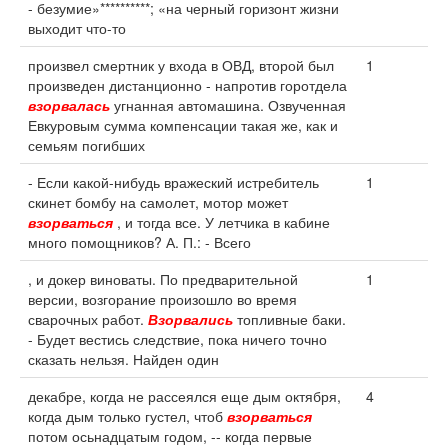
- безумие»**********; «на черный горизонт жизни
выходит что-то
произвел смертник у входа в ОВД, второй был
1
произведен дистанционно - напротив горотдела
взорвалась
угнанная автомашина. Озвученная
Евкуровым сумма компенсации такая же, как и
семьям погибших
- Если какой-нибудь вражеский истребитель
1
скинет бомбу на самолет, мотор может
взорваться
, и тогда все. У летчика в кабине
много помощников? А. П.: - Всего
, и докер виноваты. По предварительной
1
версии, возгорание произошло во время
сварочных работ.
Взорвались
топливные баки.
- Будет вестись следствие, пока ничего точно
сказать нельзя. Найден один
декабре, когда не рассеялся еще дым октября,
4
когда дым только густел, чтоб
взорваться
потом осьнадцатым годом, -- когда первые