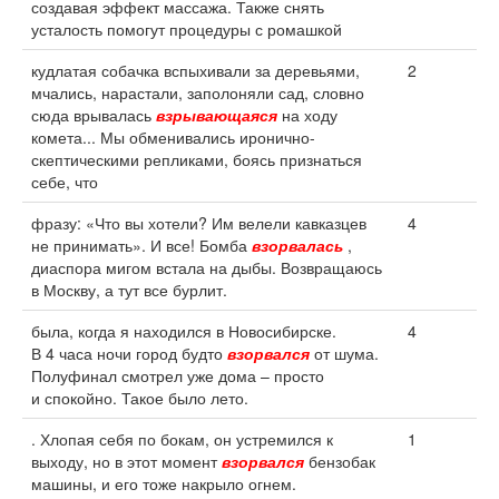
создавая эффект массажа. Также снять
усталость помогут процедуры с ромашкой
кудлатая собачка вспыхивали за деревьями,
2
мчались, нарастали, заполоняли сад, словно
сюда врывалась
взрывающаяся
на ходу
комета... Мы обменивались иронично-
скептическими репликами, боясь признаться
себе, что
фразу: «Что вы хотели? Им велели кавказцев
4
не принимать». И все! Бомба
взорвалась
,
диаспора мигом встала на дыбы. Возвращаюсь
в Москву, а тут все бурлит.
была, когда я находился в Новосибирске.
4
В 4 часа ночи город будто
взорвался
от шума.
Полуфинал смотрел уже дома – просто
и спокойно. Такое было лето.
. Хлопая себя по бокам, он устремился к
1
выходу, но в этот момент
взорвался
бензобак
машины, и его тоже накрыло огнем.