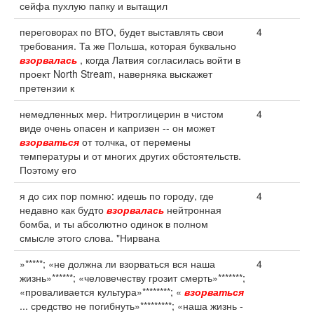
сейфа пухлую папку и вытащил
переговорах по ВТО, будет выставлять свои
4
требования. Та же Польша, которая буквально
взорвалась
, когда Латвия согласилась войти в
проект North Stream, наверняка выскажет
претензии к
немедленных мер. Нитроглицерин в чистом
4
виде очень опасен и капризен -- он может
взорваться
от толчка, от перемены
температуры и от многих других обстоятельств.
Поэтому его
я до сих пор помню: идешь по городу, где
4
недавно как будто
взорвалась
нейтронная
бомба, и ты абсолютно одинок в полном
смысле этого слова. "Нирвана
»*****; «не должна ли взорваться вся наша
4
жизнь»******; «человечеству грозит смерть»*******;
«проваливается культура»********; «
взорваться
... средство не погибнуть»*********; «наша жизнь -