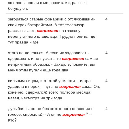
эшелоны пошли с мешочниками, развозя
бегущую с
загораться старые фонарики с отслужившими
4
свой срок батарейками. А тот телевизор,
рассказывают,
взорвался
на глазах у
перепуганного владельца. Трудно понять, где
тут правда и где
этого не денешься. А если их задавливать,
4
сдерживать и не пускать, то
взорвется
самым
неприятным образом. - Захар, вспомните, вы
меня этим пугали еще года два
сильным лицом, и от этой усмешки -- искра
4
ударила в порох -- чуть не
взорвался
сам... Он,
конечно, сдержался: всего полтора месяца
назад, несмотря на три года
, улыбаясь, но не без некоторого опасения в
4
голосе, спросила: -- А он не
взорвется
? --
Кто?