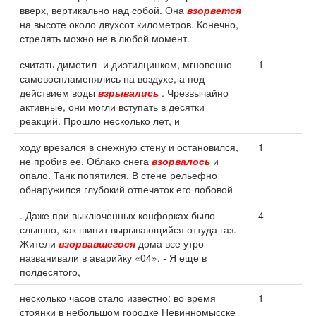
вверх, вертикально над собой. Она
взорвется
на высоте около двухсот километров. Конечно,
стрелять можно не в любой момент.
считать диметил- и диэтилцинком, мгновенно
1
самовоспламенялись на воздухе, а под
действием воды
взрывались
. Чрезвычайно
активные, они могли вступать в десятки
реакций. Прошло несколько лет, и
ходу врезался в снежную стену и остановился,
1
не пробив ее. Облако снега
взорвалось
и
опало. Танк попятился. В стене рельефно
обнаружился глубокий отпечаток его лобовой
. Даже при выключенных конфорках было
4
слышно, как шипит вырывающийся оттуда газ.
Жители
взорвавшегося
дома все утро
названивали в аварийку «04». - Я еще в
полдесятого,
несколько часов стало известно: во время
1
стоянки в небольшом городке Невинномысске