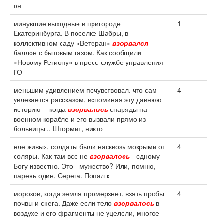
он
минувшие выходные в пригороде
1
Екатеринбурга. В поселке Шабры, в
коллективном саду «Ветеран»
взорвался
баллон с бытовым газом. Как сообщили
«Новому Региону» в пресс-службе управления
ГО
меньшим удивлением почувствовал, что сам
4
увлекается рассказом, вспоминая эту давнюю
историю -- когда
взорвались
снаряды на
военном корабле и его вызвали прямо из
больницы... Штормит, никто
еле живых, солдаты были насквозь мокрыми от
4
соляры. Как там все не
взорвалось
- одному
Богу известно. Это - мужество? Или, помню,
парень один, Серега. Попал к
морозов, когда земля промерзнет, взять пробы
4
почвы и снега. Даже если тело
взорвалось
в
воздухе и его фрагменты не уцелели, многое