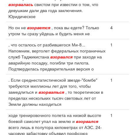
взорвалась
свистом при известии о том, что
девушкам дали два года заключения.
Юридическое
Но он не
взорвется
, пока вы едете? Только
4
утром ты сразу уйдешь и будить меня не
, что осталось от разбившегося Ми-8...
1
Напомним, вертолет федеральных пограничных
служб Таджикистана
взорвался
при заходе на
аварийную посадку, погибли три пилота.
Подтвердилась предварительная версия о
. Если среднестатистической звезде-"бомбе"
1
требуются миллионы лет для того, чтобы
замедлиться и
взорваться
, то теоретически в
пределах нескольких тысяч световых лет от
Земли должны находиться
ходе тренировочного полета на низкой высоте
1
боевой самолет упал на землю и
взорвался
всего лишь в полутора километрах от АЭС. 24-
часовую забастовку объявил профсоюз