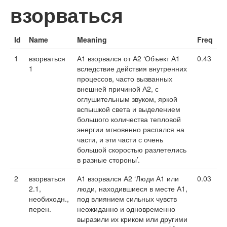
взорваться
Id
Name
Meaning
Freq
1
взорваться
А1 взорвался от А2 ‘Объект А1
0.43
1
вследствие действия внутренних
процессов, часто вызванных
внешней причиной А2, с
оглушительным звуком, яркой
вспышкой света и выделением
большого количества тепловой
энергии мгновенно распался на
части, и эти части с очень
большой скоростью разлетелись
в разные стороны’.
2
взорваться
А1 взорвался А2 ‘Люди А1 или
0.03
2.1,
люди, находившиеся в месте А1,
необиходн.,
под влиянием сильных чувств
перен.
неожиданно и одновременно
выразили их криком или другими