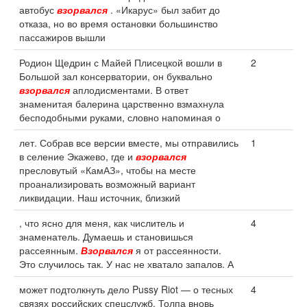
автобус
взорвался
. «Икарус» был забит до
отказа, но во время остановки большинство
пассажиров вышли
Родион Щедрин с Майей Плисецкой вошли в
2
Большой зал консерватории, он буквально
взорвался
аплодисментами. В ответ
знаменитая балерина царственно взмахнула
бесподобными руками, словно напоминая о
лет. Собрав все версии вместе, мы отправились
1
в селение Экажево, где и
взорвался
пресловутый «КамАЗ», чтобы на месте
проанализировать возможный вариант
ликвидации. Наш источник, близкий
, что ясно для меня, как числитель и
4
знаменатель. Думаешь и становишься
рассеянным.
Взорвался
я от рассеянности.
Это случилось так. У нас не хватало запалов. А
может подтолкнуть дело Pussy Riot — о тесных
4
связях российских спецслужб. Толпа вновь