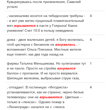
Кувыркнувшись после приземления, Савелий
устало
, насмешливо косится на тибидохские трибуны -
4
- и вот уже метко пущенный пламягасительный
мяч
взрывается
в пасти у Гоярына! Какое
унижение! Счет 10:0 в пользу невидимок.
дома - двое маленьких детей, я Богу молилась,
4
чтоб цистерна с бензином не
взорвалась
, -
вспоминает Ольга Плюхина. Местные жители
еще помнят, как два года назад на
фирмы Татьяна Меньшикова. Но хулиганами тут
1
и не пахло. Просто на стройке
взорвался
баллон с пропаном. И не просто взорвался.
Шипящая железяка, выбрасывая струю газа,
, отпадает. В гостиницах «Интуриста»
4
устанавливаются, как ни странно, черно-белые
телевизоры: они не
взрываются
. Цветные --
только в «люксах». Однако пожар в
«Ленинграде» начался не с «люкса