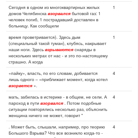
Сегодня в одном из многоквартирных жилых
1
домов Челябинска
взорвался
бытовой газ: 1
человек погиб, 1 пострадавший доставлен в
больницу. Как сообщили
время проветривается). Здесь дым
1
(специальный такой туман), клубясь, накрывает
наши ноги. Здесь
взрываются
снаряды в
нескольких метрах от нас - и это по-настоящему
страшно. А когда
«пайку», власть, по его словам, добивается
4
лишь одного – «приближает момент, когда котел
взорвется
».
мать, забилась в истерике - в общем, не сели. А
4
пароход в пути
взорвался
. Потом подобные
ситуации повторялись несколько раз, объяснить
женщина ничего не может, говорит "
. Может быть, слышали, например, про теорию
4
Большого Взрыва? Что все возникло когда-то -