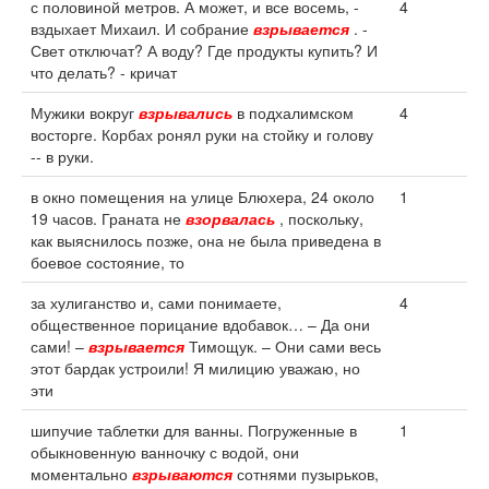
с половиной метров. А может, и все восемь, -
4
вздыхает Михаил. И собрание
взрывается
. -
Свет отключат? А воду? Где продукты купить? И
что делать? - кричат
Мужики вокруг
взрывались
в подхалимском
4
восторге. Корбах ронял руки на стойку и голову
-- в руки.
в окно помещения на улице Блюхера, 24 около
1
19 часов. Граната не
взорвалась
, поскольку,
как выяснилось позже, она не была приведена в
боевое состояние, то
за хулиганство и, сами понимаете,
4
общественное порицание вдобавок… – Да они
сами! –
взрывается
Тимощук. – Они сами весь
этот бардак устроили! Я милицию уважаю, но
эти
шипучие таблетки для ванны. Погруженные в
1
обыкновенную ванночку с водой, они
моментально
взрываются
сотнями пузырьков,