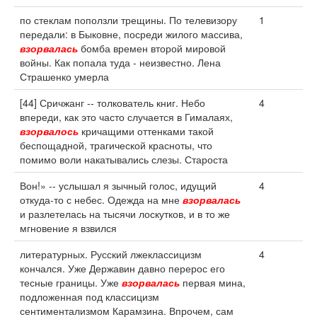
по стеклам поползли трещины. По телевизору
1
передали: в Быковне, посреди жилого массива,
взорвалась
бомба времен второй мировой
войны. Как попала туда - неизвестно. Лена
Страшенко умерла
[44] Сричжанг -- толкователь книг. Небо
4
впереди, как это часто случается в Гималаях,
взорвалось
кричащими оттенками такой
беспощадной, трагической красноты, что
помимо воли накатывались слезы. Староста
Вон!» -- услышал я зычный голос, идущий
4
откуда-то с небес. Одежда на мне
взорвалась
и разлетелась на тысячи лоскутков, и в то же
мгновение я взвился
литературных. Русский лжеклассицизм
4
кончался. Уже Державин давно перерос его
тесные границы. Уже
взорвалась
первая мина,
подложенная под классицизм
сентиментализмом Карамзина. Впрочем, сам