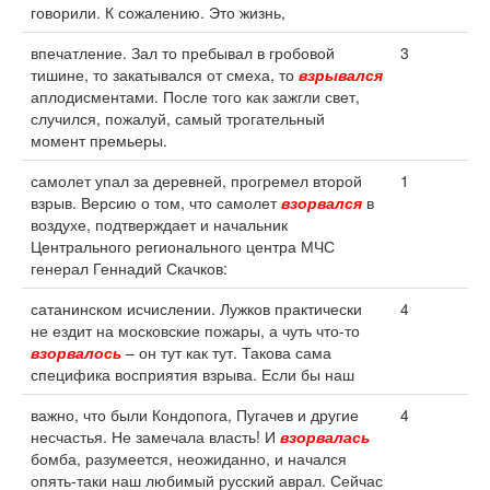
говорили. К сожалению. Это жизнь,
впечатление. Зал то пребывал в гробовой
3
тишине, то закатывался от смеха, то
взрывался
аплодисментами. После того как зажгли свет,
случился, пожалуй, самый трогательный
момент премьеры.
самолет упал за деревней, прогремел второй
1
взрыв. Версию о том, что самолет
взорвался
в
воздухе, подтверждает и начальник
Центрального регионального центра МЧС
генерал Геннадий Скачков:
сатанинском исчислении. Лужков практически
4
не ездит на московские пожары, а чуть что-то
взорвалось
– он тут как тут. Такова сама
специфика восприятия взрыва. Если бы наш
важно, что были Кондопога, Пугачев и другие
4
несчастья. Не замечала власть! И
взорвалась
бомба, разумеется, неожиданно, и начался
опять-таки наш любимый русский аврал. Сейчас