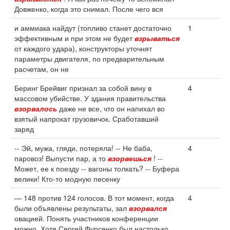
Довженко, когда это снимал. После чего вся
и аммиака найдут (топливо станет достаточно
1
эффективным и при этом не будет
взрываться
от каждого удара), конструкторы уточнят
параметры двигателя, по предварительным
расчетам, он не
Беринг Брейвиг признал за собой вину в
4
массовом убийстве. У здания правительства
взорвалось
даже не все, что он напихал во
взятый напрокат грузовичок. Сработавший
заряд
-- Эй, мужа, гляди, потеряла! -- Не баба,
4
паровоз! Выпусти пар, а то
взорвешься
! --
Может, ее к поезду -- вагоны толкать? -- Буфера
велики! Кто-то модную песенку
— 148 против 124 голосов. В тот момент, когда
4
были объявлены результаты, зал
взорвался
овацией. Понять участников конференции
можно. Хотя Сергей Фурсенко был настолько