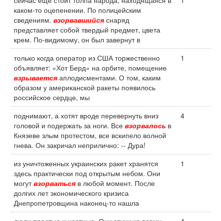
сейчас еще стоит толпа народа, находящаяся в
1
каком-то оцепенении. По полицейским
сведениям.
взорвавшийся
снаряд
представляет собой твердый предмет, цвета
крем. По-видимому, он был завернут в
только когда оператор из США торжественно
1
объявляет: «Хот Берд» на орбите, помещение
взрывается
аплодисментами. О том, каким
образом у американской ракеты появилось
российское сердце, мы
поднимают, а хотят вроде перевернуть вниз
4
головой и подержать за ноги. Все
взорвалось
в
Князеве злым протестом, все вскипело волной
гнева. Он закричал неприлично: -- Дура!
из уничтоженных украинских ракет хранятся
1
здесь практически под открытым небом. Они
могут
взорваться
в любой момент. После
долгих лет экономического кризиса
Днепропетровщина наконец-то нашла