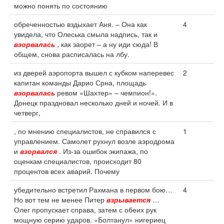
можно понять по состоянию
обреченностью вздыхает Аня. – Она как
4
увидела, что Олеська смыла надпись, так и
взорвалась
, как заорет – а ну иди сюда! В
общем, снова расписалась на лбу.
из дверей аэропорта вышел с кубком наперевес
2
капитан команды Дарио Срна, площадь
взорвалась
ревом «Шахтер» – чемпион!».
Донецк праздновал несколько дней и ночей. И в
четверг,
, по мнению специалистов, не справился с
1
управлением. Самолет рухнул возле аэродрома
и
взорвался
. Из-за ошибок экипажа, по
оценкам специалистов, происходит 80
процентов всех аварий. Почему
убедительно встретил Рахмана в первом бою…
4
Но вот тем не менее Питер
взрывается
…
Олег пропускает справа, затем с обеих рук
мощную серию ударов. «Болтанул» нигериец