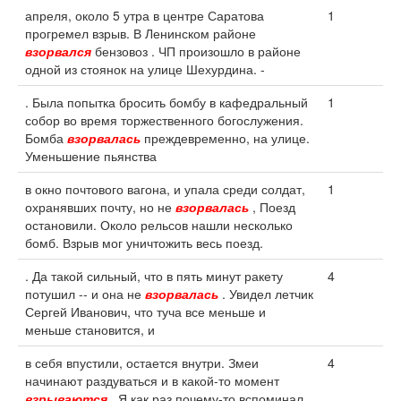
апреля, около 5 утра в центре Саратова
1
прогремел взрыв. В Ленинском районе
взорвался
бензовоз . ЧП произошло в районе
одной из стоянок на улице Шехурдина. -
. Была попытка бросить бомбу в кафедральный
1
собор во время торжественного богослужения.
Бомба
взорвалась
преждевременно, на улице.
Уменьшение пьянства
в окно почтового вагона, и упала среди солдат,
1
охранявших почту, но не
взорвалась
, Поезд
остановили. Около рельсов нашли несколько
бомб. Взрыв мог уничтожить весь поезд.
. Да такой сильный, что в пять минут ракету
4
потушил -- и она не
взорвалась
. Увидел летчик
Сергей Иванович, что туча все меньше и
меньше становится, и
в себя впустили, остается внутри. Змеи
4
начинают раздуваться и в какой-то момент
взрываются
. Я как раз почему-то вспоминал