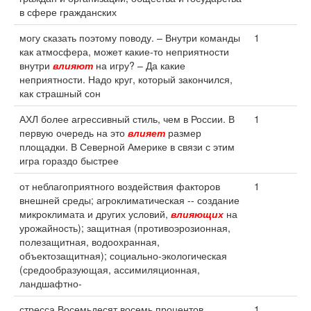
в сфере гражданских
могу сказать поэтому поводу. – Внутри команды
1
как атмосфера, может какие-то неприятности
внутри
влияют
на игру? – Да какие
неприятности. Надо круг, который закончился,
как страшный сон
АХЛ более агрессивный стиль, чем в России. В
1
первую очередь на это
влияет
размер
площадки. В Северной Америке в связи с этим
игра гораздо быстрее
от неблагоприятного воздействия факторов
1
внешней среды; агроклиматическая -- создание
микроклимата и других условий,
влияющих
на
урожайность); защитная (противоэрозионная,
полезащитная, водоохранная,
объектозащитная); социально-экологическая
(средообразующая, ассимиляционная,
ландшафтно-
стресса Восемьдесят восемь процентов
1