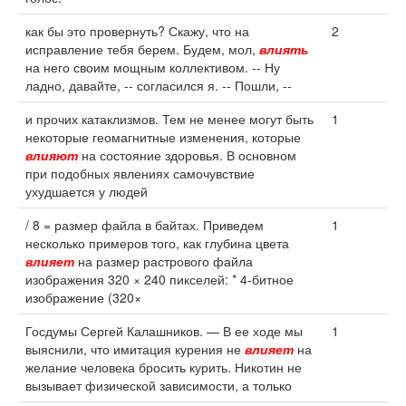
как бы это провернуть? Скажу, что на
2
исправление тебя берем. Будем, мол,
влиять
на него своим мощным коллективом. -- Ну
ладно, давайте, -- согласился я. -- Пошли, --
и прочих катаклизмов. Тем не менее могут быть
1
некоторые геомагнитные изменения, которые
влияют
на состояние здоровья. В основном
при подобных явлениях самочувствие
ухудшается у людей
/ 8 = размер файла в байтах. Приведем
1
несколько примеров того, как глубина цвета
влияет
на размер растрового файла
изображения 320 × 240 пикселей: * 4-битное
изображение (320×
Госдумы Сергей Калашников. — В ее ходе мы
1
выяснили, что имитация курения не
влияет
на
желание человека бросить курить. Никотин не
вызывает физической зависимости, а только