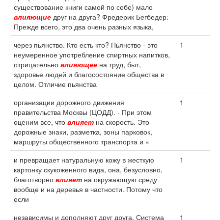
существование книги самой по себе) мало
влияющие
друг на друга? Фредерик Бегбедер:
Прежде всего, это два очень разных языка,
через пьянство. Кто есть кто? Пьянство - это
1
неумеренное употребление спиртных напитков,
отрицательно
влияющее
на труд, быт,
здоровье людей и благосостояние общества в
целом. Отличие пьянства
организации дорожного движения
1
правительства Москвы (ЦОДД). - При этом
оценим все, что
влияет
на скорость. Это
дорожные знаки, разметка, зоны парковок,
маршруты общественного транспорта и «
и превращает натуральную кожу в жесткую
1
картонку скукоженного вида, она, безусловно,
благотворно
влияет
на окружающую среду
вообще и на деревья в частности. Потому что
если
независимы и дополняют друг друга. Система
1