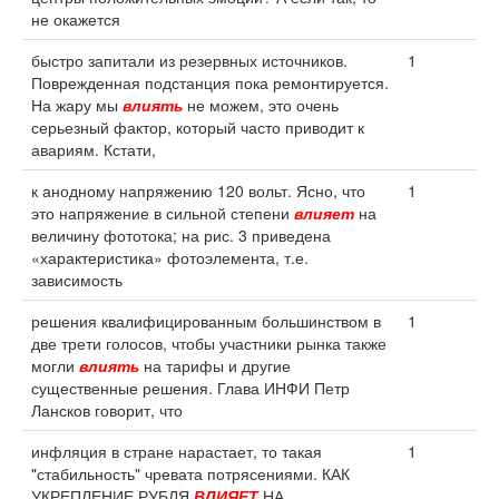
не окажется
быстро запитали из резервных источников.
1
Поврежденная подстанция пока ремонтируется.
На жару мы
влиять
не можем, это очень
серьезный фактор, который часто приводит к
авариям. Кстати,
к анодному напряжению 120 вольт. Ясно, что
1
это напряжение в сильной степени
влияет
на
величину фототока; на рис. 3 приведена
«характеристика» фотоэлемента, т.е.
зависимость
решения квалифицированным большинством в
1
две трети голосов, чтобы участники рынка также
могли
влиять
на тарифы и другие
существенные решения. Глава ИНФИ Петр
Лансков говорит, что
инфляция в стране нарастает, то такая
1
"стабильность" чревата потрясениями. КАК
УКРЕПЛЕНИЕ РУБЛЯ
ВЛИЯЕТ
НА