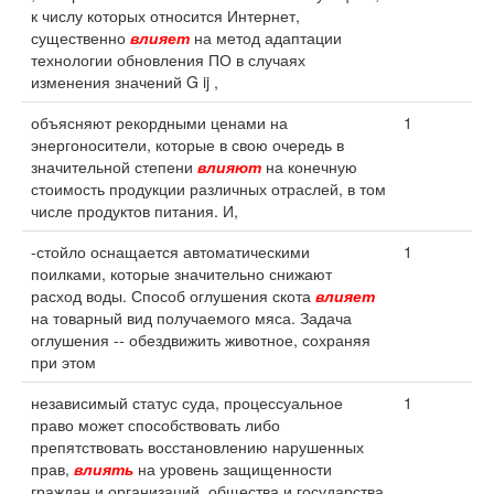
к числу которых относится Интернет,
существенно
влияет
на метод адаптации
технологии обновления ПО в случаях
изменения значений G ij ,
объясняют рекордными ценами на
1
энергоносители, которые в свою очередь в
значительной степени
влияют
на конечную
стоимость продукции различных отраслей, в том
числе продуктов питания. И,
-стойло оснащается автоматическими
1
поилками, которые значительно снижают
расход воды. Способ оглушения скота
влияет
на товарный вид получаемого мяса. Задача
оглушения -- обездвижить животное, сохраняя
при этом
независимый статус суда, процессуальное
1
право может способствовать либо
препятствовать восстановлению нарушенных
прав,
влиять
на уровень защищенности
граждан и организаций, общества и государства