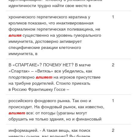
идентичности трудно найти свое место в
хронического герпетического кератина у
1
кроликов показано, что инактивированная
формалином герпетическая поливакцина, не
влияя
существенно на уровень гуморального
иммунитета, достоверно активирует
специфические реакции клеточного
иммунитета, в
В «СПАРТАКЕ»? ПОЧЕМУ НЕТ? В матче
2
«Спартак» – «Витязь» все убедились, как
плодотворно
влияет
на игроков присутствие
на трибуне родителей. Стоило приехать
в Россию Франтишеку Госсе –
российского фондового рынка. Так оно и
1
происходит. На фондовый рынок, как известно,
влияет
все: от погоды (ураганы могут
обрушить не только здания, но и финансовый
информацией. - А такая вещь, как поиск
2
невесты сыном, вас волнует? Вы будете