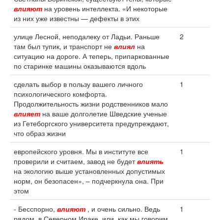
влияют
на уровень интеллекта. «И некоторые
из них уже известны — дефекты в этих
улице Лесной, неподалеку от Ладьи. Раньше
2
там был тупик, и транспорт не
влиял
на
ситуацию на дороге. А теперь, припаркованные
по старинке машины оказываются вдоль
сделать выбор в пользу вашего личного
1
психологического комфорта.
Продолжительность жизни родственников мало
влияет
на ваше долголетие Шведские ученые
из Гетеборгского университета предупреждают,
что образ жизни
европейского уровня. Мы в институте все
1
проверили и считаем, завод не будет
влиять
на экологию выше установленных допустимых
норм, он безопасен», – подчеркнула она. При
этом
- Бесспорно,
влияют
, и очень сильно. Ведь
1
рядом, в Северном Ираке, или, как мы говорим,