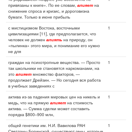
привязаны к книге». По ее словам,
влияет
на
снижение спроса и кризис, и дороговизна
бумаги. Только в июне прибыль
с мистицизмом Востока, восточными
1
цивилизациями [11], где предполагается, что
человек не должен
влиять
на природу, он
«пылинка» этого мира, и понимание его нужно
не для
граждан на психотропные вещества. — Просто
1
так школьники не становятся наркоманами, на
это
влияет
множество факторов, —
продолжает Дрейзин. — Но сегодня вся работа
в учебных заведениях с
актива из-за падения мировых цен на никель и
1
медь, что на прямую
влияет
на стоимость
актива. — Сумма сделки может составить
порядка $800–900 млн,
общей генетики им. Н.И. Вавилова РАН
1
Светланы Боринской, существуют гены, которые