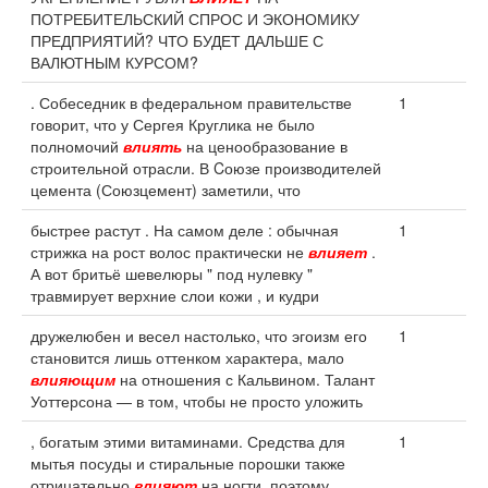
ПОТРЕБИТЕЛЬСКИЙ СПРОС И ЭКОНОМИКУ
ПРЕДПРИЯТИЙ? ЧТО БУДЕТ ДАЛЬШЕ С
ВАЛЮТНЫМ КУРСОМ?
. Собеседник в федеральном правительстве
1
говорит, что у Сергея Круглика не было
полномочий
влиять
на ценообразование в
строительной отрасли. В Cоюзе производителей
цемента (Союзцемент) заметили, что
быстрее растут . На самом деле : обычная
1
стрижка на рост волос практически не
влияет
.
А вот бритьё шевелюры " под нулевку "
травмирует верхние слои кожи , и кудри
дружелюбен и весел настолько, что эгоизм его
1
становится лишь оттенком характера, мало
влияющим
на отношения с Кальвином. Талант
Уоттерсона — в том, чтобы не просто уложить
, богатым этими витаминами. Средства для
1
мытья посуды и стиральные порошки также
отрицательно
влияют
на ногти, поэтому