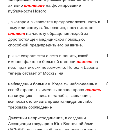
активно
влиявшие
на формирование
публичности Нового
, в котором выявляется предрасположенность к
1
тому или иному заболеванию, пока никак не
влияют
на частоту обращения людей за
дорогостоящей медицинской помощью,
способной предупредить его развитие.
рынке сохраняется с лета и понять, какой
1
именно фактор в большей степени
влияет
на
нее, практически невозможно. Но если Европа
теперь отстает от Москвы на
наблюдении большая. Когда ты наблюдаешь в
2
своей стране, ты имеешь полное право
влиять
на ситуацию — писать жалобы, заявления,
всячески отстаивать права кандидатов либо
требовать соблюдение
Движении неприсоединения, в создании
1
Ассоциации государств Юго-Восточной Азии
(АСЕАН), позволившей государствам региона