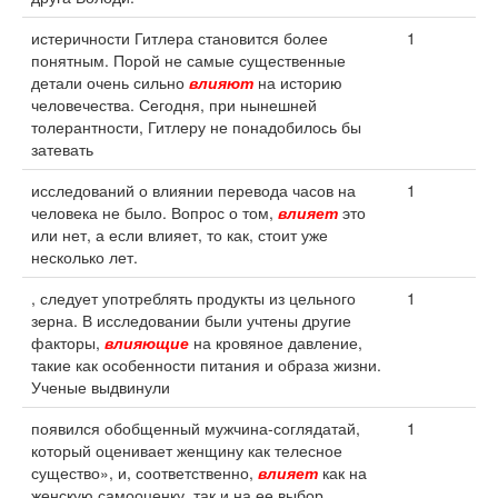
истеричности Гитлера становится более
1
понятным. Порой не самые существенные
детали очень сильно
влияют
на историю
человечества. Сегодня, при нынешней
толерантности, Гитлеру не понадобилось бы
затевать
исследований о влиянии перевода часов на
1
человека не было. Вопрос о том,
влияет
это
или нет, а если влияет, то как, стоит уже
несколько лет.
, следует употреблять продукты из цельного
1
зерна. В исследовании были учтены другие
факторы,
влияющие
на кровяное давление,
такие как особенности питания и образа жизни.
Ученые выдвинули
появился обобщенный мужчина-соглядатай,
1
который оценивает женщину как телесное
существо», и, соответственно,
влияет
как на
женскую самооценку, так и на ее выбор