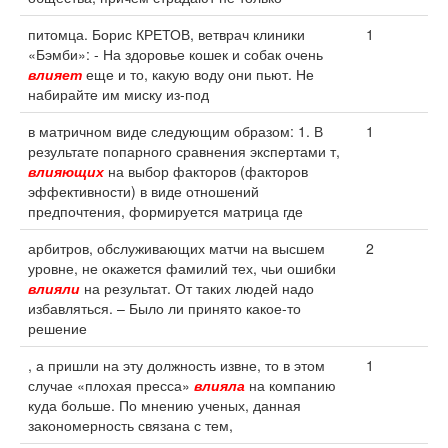
питомца. Борис КРЕТОВ, ветврач клиники
1
«Бэмби»: - На здоровье кошек и собак очень
влияет
еще и то, какую воду они пьют. Не
набирайте им миску из-под
в матричном виде следующим образом: 1. В
1
результате попарного сравнения экспертами т,
влияющих
на выбор факторов (факторов
эффективности) в виде отношений
предпочтения, формируется матрица где
арбитров, обслуживающих матчи на высшем
2
уровне, не окажется фамилий тех, чьи ошибки
влияли
на результат. От таких людей надо
избавляться. – Было ли принято какое-то
решение
, а пришли на эту должность извне, то в этом
1
случае «плохая пресса»
влияла
на компанию
куда больше. По мнению ученых, данная
закономерность связана с тем,