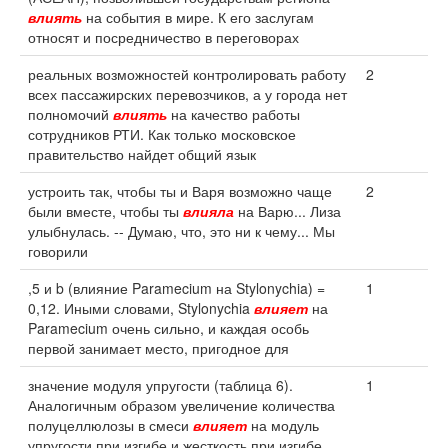
влиять
на события в мире. К его заслугам
относят и посредничество в переговорах
реальных возможностей контролировать работу
2
всех пассажирских перевозчиков, а у города нет
полномочий
влиять
на качество работы
сотрудников РТИ. Как только московское
правительство найдет общий язык
устроить так, чтобы ты и Варя возможно чаще
2
были вместе, чтобы ты
влияла
на Варю... Лиза
улыбнулась. -- Думаю, что, это ни к чему... Мы
говорили
,5 и b (влияние Paramecium на Stylonychia) =
1
0,12. Иными словами, Stylonychia
влияет
на
Paramecium очень сильно, и каждая особь
первой занимает место, пригодное для
значение модуля упругости (таблица 6).
1
Аналогичным образом увеличение количества
полуцеллюлозы в смеси
влияет
на модуль
упругости при изгибе и жесткость при изгибе.