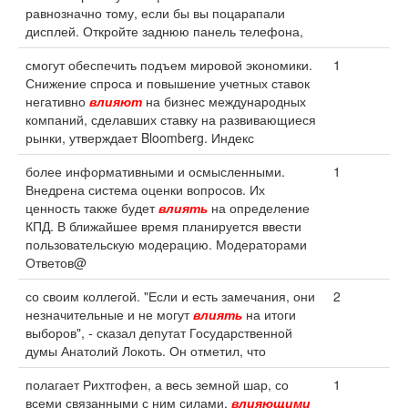
равнозначно тому, если бы вы поцарапали
дисплей. Откройте заднюю панель телефона,
смогут обеспечить подъем мировой экономики.
1
Снижение спроса и повышение учетных ставок
негативно
влияют
на бизнес международных
компаний, сделавших ставку на развивающиеся
рынки, утверждает Bloomberg. Индекс
более информативными и осмысленными.
1
Внедрена система оценки вопросов. Их
ценность также будет
влиять
на определение
КПД. В ближайшее время планируется ввести
пользовательскую модерацию. Модераторами
Ответов@
со своим коллегой. "Если и есть замечания, они
2
незначительные и не могут
влиять
на итоги
выборов", - сказал депутат Государственной
думы Анатолий Локоть. Он отметил, что
полагает Рихтгофен, а весь земной шар, со
1
всеми связанными с ним силами,
влияющими