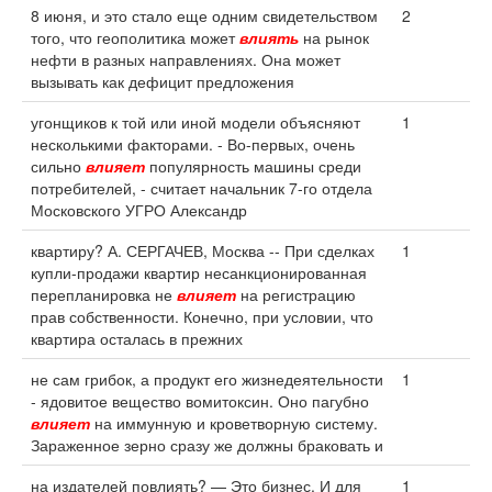
8 июня, и это стало еще одним свидетельством
2
того, что геополитика может
влиять
на рынок
нефти в разных направлениях. Она может
вызывать как дефицит предложения
угонщиков к той или иной модели объясняют
1
несколькими факторами. - Во-первых, очень
сильно
влияет
популярность машины среди
потребителей, - считает начальник 7-го отдела
Московского УГРО Александр
квартиру? А. СЕРГАЧЕВ, Москва -- При сделках
1
купли-продажи квартир несанкционированная
перепланировка не
влияет
на регистрацию
прав собственности. Конечно, при условии, что
квартира осталась в прежних
не сам грибок, а продукт его жизнедеятельности
1
- ядовитое вещество вомитоксин. Оно пагубно
влияет
на иммунную и кроветворную систему.
Зараженное зерно сразу же должны браковать и
на издателей повлиять? — Это бизнес. И для
1