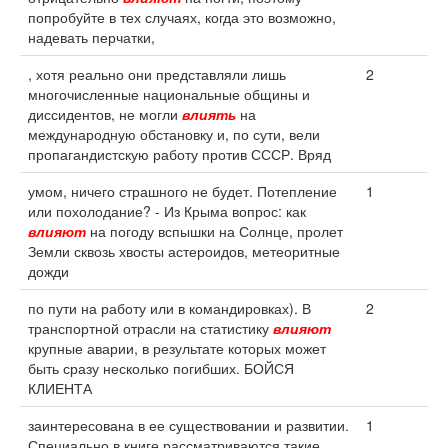
попробуйте в тех случаях, когда это возможно,
надевать перчатки,
, хотя реально они представляли лишь
2
многочисленные национальные общины и
диссидентов, не могли
влиять
на
международную обстановку и, по сути, вели
пропагандистскую работу против СССР. Вряд
умом, ничего страшного не будет. Потепление
1
или похолодание? - Из Крыма вопрос: как
влияют
на погоду вспышки на Солнце, пролет
Земли сквозь хвосты астероидов, метеоритные
дожди
по пути на работу или в командировках). В
2
транспортной отрасли на статистику
влияют
крупные аварии, в результате которых может
быть сразу несколько погибших. БОЙСЯ
КЛИЕНТА
заинтересована в ее существовании и развитии.
1
Специально в книге рассматриваются такие