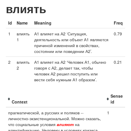
влиять
Id
Name
Meaning
Freq
1
влиять
А1 влияет на А2 ‘Ситуация,
0.79
1
деятельность или объект А1 являются
причиной изменений в свойствах,
состоянии или поведении А2’.
2
влиять
А1 влияет на А2 ‘Человек А1, обычно
0.21
2
говоря с А2, делает так, чтобы
человек А2 решил поступить или
вести себя нужным А1 образом’.
Sense
Context
id
прагматической, а русских и поляков --
1
личностно-экзистенциональной. Можно сказать,
что социальные условия
влияют
на
идентификацию. Человеку в условиях кризиса