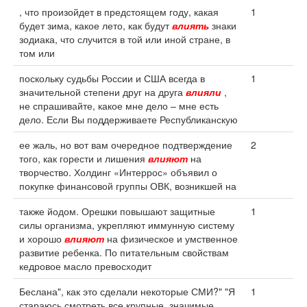
, что произойдет в предстоящем году, какая
1
будет зима, какое лето, как будут
влиять
знаки
зодиака, что случится в той или иной стране, в
том или
поскольку судьбы России и США всегда в
1
значительной степени друг на друга
влияли
,
не спрашивайте, какое мне дело – мне есть
дело. Если Вы поддерживаете Республиканскую
ее жаль, но вот вам очередное подтверждение
2
того, как горести и лишения
влияют
на
творчество. Холдинг «Интеррос» объявил о
покупке финансовой группы ОВК, возникшей на
также йодом. Орешки повышают защитные
1
силы организма, укрепляют иммунную систему
и хорошо
влияют
на физическое и умственное
развитие ребенка. По питательным свойствам
кедровое масло превосходит
Беслана", как это сделали некоторые СМИ?" "Я
1
стараюсь смотреть все крупные, значимые,