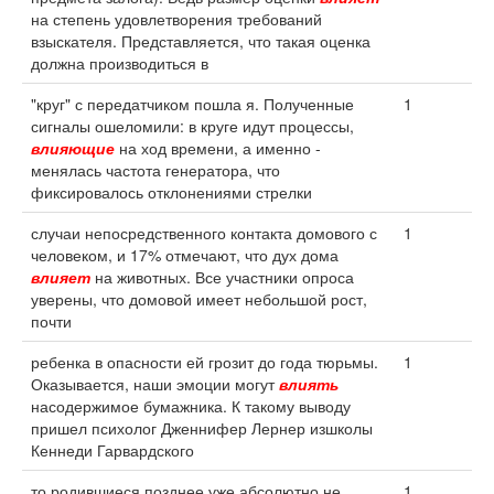
на степень удовлетворения требований
взыскателя. Представляется, что такая оценка
должна производиться в
"круг" с передатчиком пошла я. Полученные
1
сигналы ошеломили: в круге идут процессы,
влияющие
на ход времени, а именно -
менялась частота генератора, что
фиксировалось отклонениями стрелки
случаи непосредственного контакта домового с
1
человеком, и 17% отмечают, что дух дома
влияет
на животных. Все участники опроса
уверены, что домовой имеет небольшой рост,
почти
ребенка в опасности ей грозит до года тюрьмы.
1
Оказывается, наши эмоции могут
влиять
насодержимое бумажника. К такому выводу
пришел психолог Дженнифер Лернер изшколы
Кеннеди Гарвардского
то родившиеся позднее уже абсолютно не
1