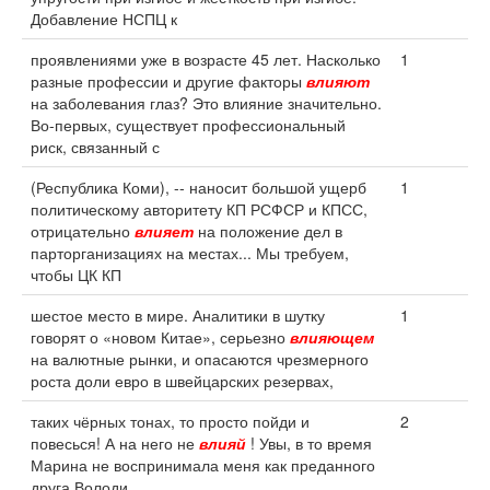
Добавление НСПЦ к
проявлениями уже в возрасте 45 лет. Насколько
1
разные профессии и другие факторы
влияют
на заболевания глаз? Это влияние значительно.
Во-первых, существует профессиональный
риск, связанный с
(Республика Коми), -- наносит большой ущерб
1
политическому авторитету КП РСФСР и КПСС,
отрицательно
влияет
на положение дел в
парторганизациях на местах... Мы требуем,
чтобы ЦК КП
шестое место в мире. Аналитики в шутку
1
говорят о «новом Китае», серьезно
влияющем
на валютные рынки, и опасаются чрезмерного
роста доли евро в швейцарских резервах,
таких чёрных тонах, то просто пойди и
2
повесься! А на него не
влияй
! Увы, в то время
Марина не воспринимала меня как преданного
друга Володи.