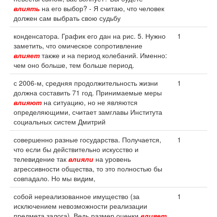
влиять
на его выбор? - Я считаю, что человек
должен сам выбрать свою судьбу
конденсатора. График его дан на рис. 5. Нужно
1
заметить, что омическое сопротивление
влияет
также и на период колебаний. Именно:
чем оно больше, тем больше период.
с 2006-м, средняя продолжительность жизни
1
должна составить 71 год. Принимаемые меры
влияют
на ситуацию, но не являются
определяющими, считает замглавы Института
социальных систем Дмитрий
совершенно разные государства. Получается,
1
что если бы действительно искусство и
телевидение так
влияли
на уровень
агрессивности общества, то это полностью бы
совпадало. Но мы видим,
собой нереализованное имущество (за
1
исключением невозможности реализации
предмета залога). Ведь размер оценки
влияет