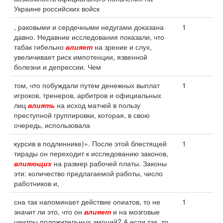
Украине российских войск
, раковыми и сердечными недугами доказана
1
давно. Недавние исследования показали, что
табак гибельно
влияет
на зрение и слух,
увеличивает риск импотенции, язвенной
болезни и депрессии. Чем
том, что побуждали путем денежных выплат
1
игроков, тренеров, арбитров и официальных
лиц
влиять
на исход матчей в пользу
преступной группировки, которая, в свою
очередь, использовала
курсив в подлиннике)». После этой блестящей
1
тирады он переходит к исследованию законов,
влияющих
на размер рабочей платы. Законы
эти: количество предлагаемой работы, число
работников и,
сна так напоминает действие опиатов, то не
1
значит ли это, что он
влияет
и на мозговые
центры положительных эмоций? А если так, то