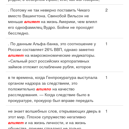
. Поэтому не так неверно поставить Чикаго
2
вместо Вашингтона. Свинобой Вильсон не
меньше
влияет
на жизнь Америки, чем влиял
его однофамилец Вудро. Бойни не проходят
бесследно.
. По данным Альфа-банка, это соотношение у
1
России составляет 26% ВВП, однако заметно
влияет
на макроэкономические индикаторы.
«Сильный рост российских корпоративных
займов отложит ослабление рубля, которое
в те времена, когда Генпрокуратура выступала
1
органом надзора за следствием, это
положительно
влияло
на качество
расследования. — Когда следствие было в
прокуратуре, прокурор был вправе передать
не знает волшебных слов, открывающих дверь в
1
этот мир. Плохое супружество негативно
влияет
и на жизнь личности, и на жизнь
общества, причем страдают не только