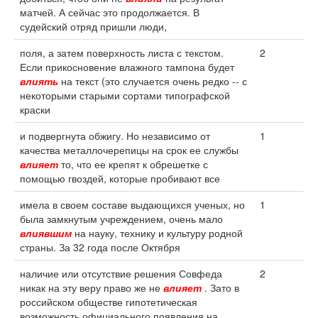
матчей. А сейчас это продолжается. В
судейский отряд пришли люди,
поля, а затем поверхность листа с текстом.
2
Если прикосновение влажного тампона будет
влиять
на текст (это случается очень редко -- с
некоторыми старыми сортами типографской
краски
и подвергнута обжигу. Но независимо от
1
качества металлочерепицы на срок ее службы
влияет
то, что ее крепят к обрешетке с
помощью гвоздей, которые пробивают все
имела в своем составе выдающихся ученых, но
1
была замкнутым учреждением, очень мало
влиявшим
на науку, технику и культуру родной
страны. За 32 года после Октября
наличие или отсутствие решения Совфеда
2
никак на эту веру право же не
влияет
. Зато в
российском обществе гипотетическая
возможность официального появления на