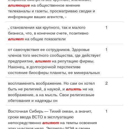
влияющие
на общественное мнение
телеканалы и газеты, просматриваю сводки и
информации ваших агентств, -
, становления как крупного, так и малого
1
бизнеса, что, в конечном счете, позитивно
влияет
на общие показатели
от самочувствия ее сотрудников. Здоровье
1
членов того местного сообщества, где действует
предприятие,
влияет
на репутацию фирмы.
Наконец, в долгосрочной перспективе
состояние биосферы планеты, ее минеральных
воспламенять воображение. Но сам он хотел
2
быть не религией, а наукой, и
влиять
не на
воображение, а на мысль. Свои религиозные
обетования и надежды он
Восточная Сибирь — Тихий океан, а значит,
1
сроки ввода ВСТО в эксплуатацию
непосредственно
влияют
на темпы освоения
этих участков недр. Эксперты МЭА в своем