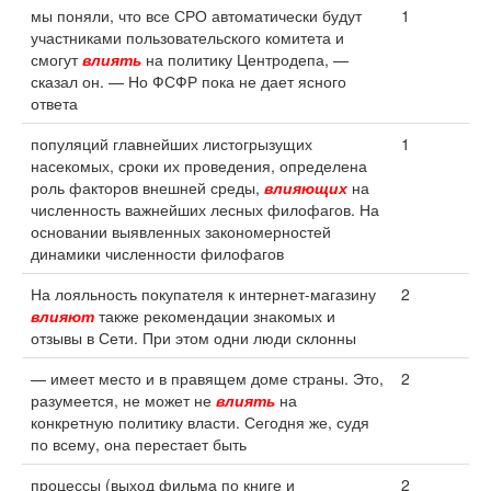
мы поняли, что все СРО автоматически будут
1
участниками пользовательского комитета и
смогут
влиять
на политику Центродепа, —
сказал он. — Но ФСФР пока не дает ясного
ответа
популяций главнейших листогрызущих
1
насекомых, сроки их проведения, определена
роль факторов внешней среды,
влияющих
на
численность важнейших лесных филофагов. На
основании выявленных закономерностей
динамики численности филофагов
На лояльность покупателя к интернет-магазину
2
влияют
также рекомендации знакомых и
отзывы в Сети. При этом одни люди склонны
— имеет место и в правящем доме страны. Это,
2
разумеется, не может не
влиять
на
конкретную политику власти. Сегодня же, судя
по всему, она перестает быть
процессы (выход фильма по книге и
2