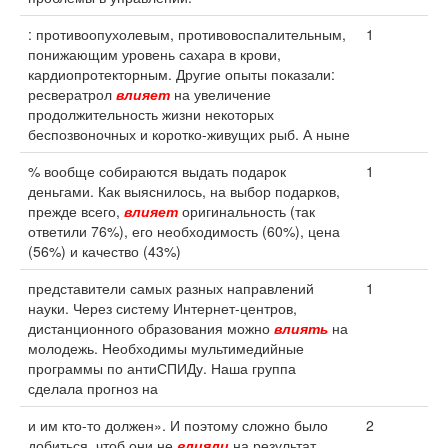
: противоопухолевым, противовоспалительным,
1
понижающим уровень сахара в крови,
кардиопротекторным. Другие опыты показали:
ресвератрол
влияет
на увеличение
продолжительность жизни некоторых
беспозвоночных и коротко-живущих рыб. А ныне
% вообще собираются выдать подарок
1
деньгами. Как выяснилось, на выбор подарков,
прежде всего,
влияет
оригинальность (так
ответили 76%), его необходимость (60%), цена
(56%) и качество (43%)
представители самых разных направлений
1
науки. Через систему Интернет-центров,
дистанционного образования можно
влиять
на
молодежь. Необходимы мультимедийные
программы по антиСПИДу. Наша группа
сделала прогноз на
и им кто-то должен». И поэтому сложно было
2
добиться, чтоб они не
влияли
на результат