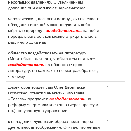
небольших давлениях. С увеличением
давления они оказывают наркотическое
человеческая , познавая истину , силою своего
1
обладания истиной может подчинить себе
мёртвую природу ,
воздействовать
на неё и
переделывать её , как можно отрицать власть
разумного духа над
общество воздействовать на литературу.
1
(Может быть, для того, чтобы затем опять же
воздействовать
на общество через
литературу: он сам как-то не мог разобраться,
что чему
директоров войдет сам Олег Дерипаска».
1
Возможно, отметил аналитик, что глава
«Базэла» предпочел
воздействовать
на
реформу энергетики косвенно (через прессу и
пр.), не участвуя в управлении
к овладению чувствами образа лежит через
1
деятельность воображения. Считая, что нельзя