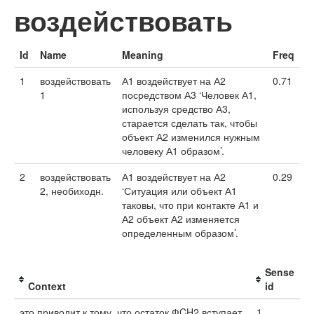
воздействовать
Id
Name
Meaning
Freq
1
воздействовать
А1 воздействует на А2
0.71
1
посредством А3 ‘Человек А1,
используя средство А3,
старается сделать так, чтобы
объект А2 изменился нужным
человеку А1 образом’.
2
воздействовать
А1 воздействует на А2
0.29
2, необиходн.
‘Ситуация или объект А1
таковы, что при контакте А1 и
А2 объект А2 изменяется
определенным образом’.
Sense
Context
id
это приводит к тому, что остаток ФCH2 вступает
1