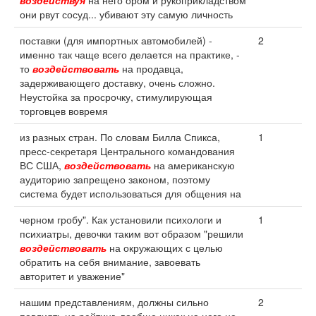
воздействуя
на него ором и рукоприкладством
они рвут сосуд... убивают эту самую личность
поставки (для импортных автомобилей) -
2
именно так чаще всего делается на практике, -
то
воздействовать
на продавца,
задерживающего доставку, очень сложно.
Неустойка за просрочку, стимулирующая
торговцев вовремя
из разных стран. По словам Билла Спикса,
1
пресс-секретаря Центрального командования
ВС США,
воздействовать
на американскую
аудиторию запрещено законом, поэтому
система будет использоваться для общения на
черном гробу". Как установили психологи и
1
психиатры, девочки таким вот образом "решили
воздействовать
на окружающих с целью
обратить на себя внимание, завоевать
авторитет и уважение"
нашим представлениям, должны сильно
2