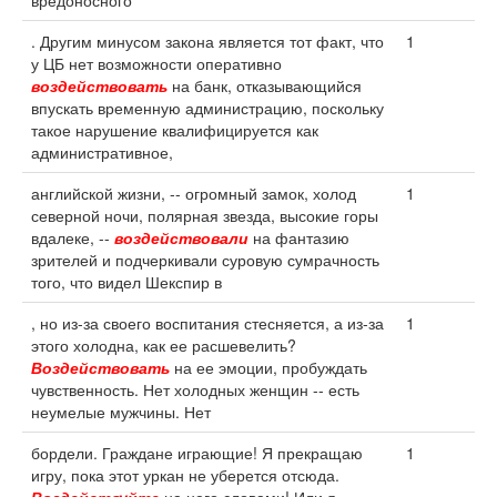
вредоносного
. Другим минусом закона является тот факт, что
1
у ЦБ нет возможности оперативно
воздействовать
на банк, отказывающийся
впускать временную администрацию, поскольку
такое нарушение квалифицируется как
административное,
английской жизни, -- огромный замок, холод
1
северной ночи, полярная звезда, высокие горы
вдалеке, --
воздействовали
на фантазию
зрителей и подчеркивали суровую сумрачность
того, что видел Шекспир в
, но из-за своего воспитания стесняется, а из-за
1
этого холодна, как ее расшевелить?
Воздействовать
на ее эмоции, пробуждать
чувственность. Нет холодных женщин -- есть
неумелые мужчины. Нет
бордели. Граждане играющие! Я прекращаю
1
игру, пока этот уркан не уберется отсюда.