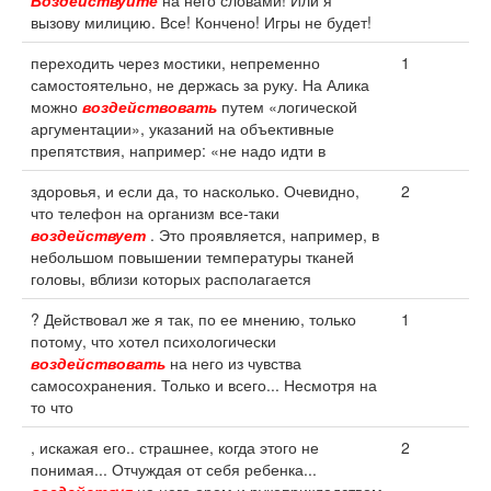
Воздействуйте
на него словами! Или я
вызову милицию. Все! Кончено! Игры не будет!
переходить через мостики, непременно
1
самостоятельно, не держась за руку. На Алика
можно
воздействовать
путем «логической
аргументации», указаний на объективные
препятствия, например: «не надо идти в
здоровья, и если да, то насколько. Очевидно,
2
что телефон на организм все-таки
воздействует
. Это проявляется, например, в
небольшом повышении температуры тканей
головы, вблизи которых располагается
? Действовал же я так, по ее мнению, только
1
потому, что хотел психологически
воздействовать
на него из чувства
самосохранения. Только и всего... Несмотря на
то что
, искажая его.. страшнее, когда этого не
2
понимая... Отчуждая от себя ребенка...