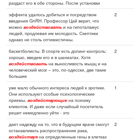
раздаст его в обе стороны. После установки
эффекта удалось добиться и посредством
2
введения GnRH. Профессор Цай верит, что
можно
воздействовать
и на гипоталамус
людей, продлевая им молодость. Скептики
однако не столь оптимистичны.
баскетболисты. В спорте есть допинг-контроль:
2
хорошо, введем его и в шахматах. Хотя
воздействовать
на выносливость мышц и на
человеческий мозг – это, по-одесски, две такие
большие
уже мало обычного интереса людей к эротике.
1
Они используют особые психологические
приемы,
воздействующие
на психику
клиентов. И даже если случайный посетитель
решит немедленно уйти - это
дает надежду на то, что в будущем врачи смогут
2
останавливать распространение рака,
воздействуя
на определенные гены в клетках