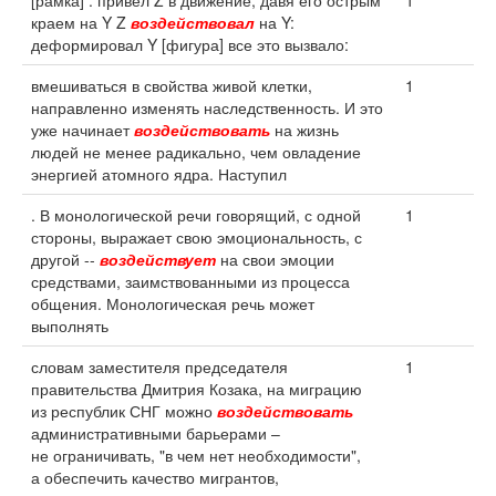
[рамка] : привел Z в движение, давя его острым
1
краем на Y Z
воздействовал
на Y:
деформировал Y [фигура] все это вызвало:
вмешиваться в свойства живой клетки,
1
направленно изменять наследственность. И это
уже начинает
воздействовать
на жизнь
людей не менее радикально, чем овладение
энергией атомного ядра. Наступил
. В монологической речи говорящий, с одной
1
стороны, выражает свою эмоциональность, с
другой --
воздействует
на свои эмоции
средствами, заимствованными из процесса
общения. Монологическая речь может
выполнять
словам заместителя председателя
1
правительства Дмитрия Козака, на миграцию
из республик СНГ можно
воздействовать
административными барьерами –
не ограничивать, "в чем нет необходимости",
а обеспечить качество мигрантов,