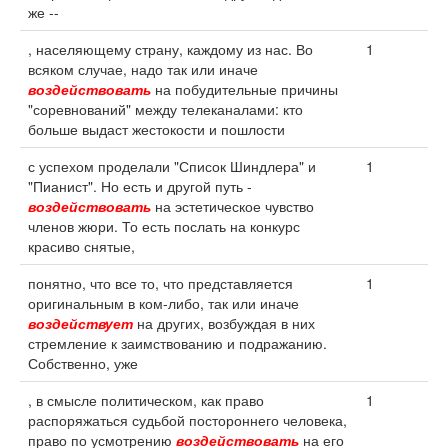
же --
, населяющему страну, каждому из нас. Во
1
всяком случае, надо так или иначе
воздействовать
на побудительные причины
"соревнований" между телеканалами: кто
больше выдаст жестокости и пошлости
с успехом проделали "Список Шиндлера" и
1
"Пианист". Но есть и другой путь -
воздействовать
на эстетическое чувство
членов жюри. То есть послать на конкурс
красиво снятые,
понятно, что все то, что представляется
1
оригинальным в ком-либо, так или иначе
воздействует
на других, возбуждая в них
стремление к заимствованию и подражанию.
Собственно, уже
, в смысле политическом, как право
1
распоряжаться судьбой постороннего человека,
право по усмотрению
воздействовать
на его