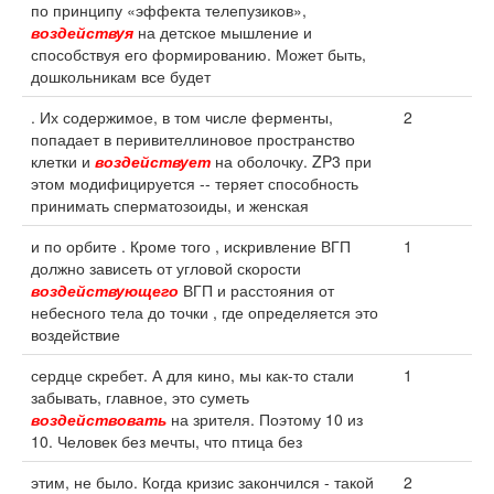
по принципу «эффекта телепузиков»,
воздействуя
на детское мышление и
способствуя его формированию. Может быть,
дошкольникам все будет
. Их содержимое, в том числе ферменты,
2
попадает в перивителлиновое пространство
клетки и
воздействует
на оболочку. ZP3 при
этом модифицируется -- теряет способность
принимать сперматозоиды, и женская
и по орбите . Кроме того , искривление ВГП
1
должно зависеть от угловой скорости
воздействующего
ВГП и расстояния от
небесного тела до точки , где определяется это
воздействие
сердце скребет. А для кино, мы как-то стали
1
забывать, главное, это суметь
воздействовать
на зрителя. Поэтому 10 из
10. Человек без мечты, что птица без
этим, не было. Когда кризис закончился - такой
2