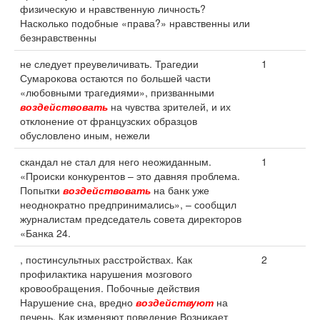
физическую и нравственную личность?
Насколько подобные «права?» нравственны или
безнравственны
не следует преувеличивать. Трагедии
1
Сумарокова остаются по большей части
«любовными трагедиями», призванными
воздействовать
на чувства зрителей, и их
отклонение от французских образцов
обусловлено иным, нежели
скандал не стал для него неожиданным.
1
«Происки конкурентов – это давняя проблема.
Попытки
воздействовать
на банк уже
неоднократно предпринимались», – сообщил
журналистам председатель совета директоров
«Банка 24.
, постинсультных расстройствах. Как
2
профилактика нарушения мозгового
кровообращения. Побочные действия
Нарушение сна, вредно
воздействуют
на
печень. Как изменяют поведение Возникает