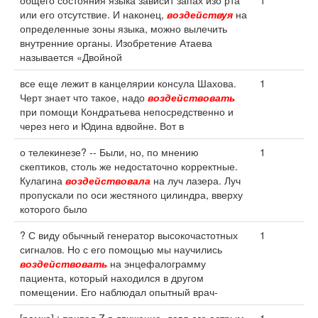
общего состояния языка зависит запах изо рта
1
или его отсутствие. И наконец,
воздействуя
на
определенные зоны языка, можно вылечить
внутренние органы. Изобретение Атаева
называется «Двойной
все еще лежит в канцелярии консула Шахова.
1
Черт знает что такое, надо
воздействовать
при помощи Кондратьева непосредственно и
через него и Юдина вдвойне. Вот в
о телекинезе? -- Были, но, по мнению
1
скептиков, столь же недостаточно корректные.
Кулагина
воздействовала
на луч лазера. Луч
пропускали по оси жестяного цилиндра, вверху
которого было
? С виду обычный генератор высокочастотных
1
сигналов. Но с его помощью мы научились
воздействовать
на энцефалограмму
пациента, который находился в другом
помещении. Его наблюдал опытный врач-