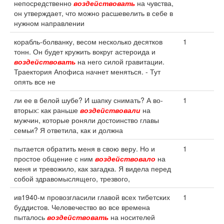
непосредственно
воздействовать
на чувства,
он утверждает, что можно расшевелить в себе в
нужном направлении
корабль-болванку, весом несколько десятков
1
тонн. Он будет кружить вокруг астероида и
воздействовать
на него силой гравитации.
Траектория Апофиса начнет меняться. - Тут
опять все не
ли ее в белой шубе? И шапку снимать? А во-
1
вторых: как раньше
воздействовали
на
мужчин, которые роняли достоинство главы
семьи? Я ответила, как и должна
пытается обратить меня в свою веру. Но и
1
простое общение с ним
воздействовало
на
меня и тревожило, как загадка. Я видела перед
собой здравомыслящего, трезвого,
ив1940-м провозгласили главой всех тибетских
1
буддистов. Человечество во все времена
пыталось
воздействовать
на носителей