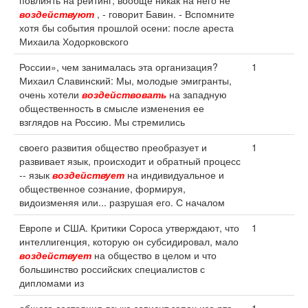
повлиять на рейтинг, вообще никак на него не
воздействуют
, - говорит Бавин. - Вспомните
хотя бы события прошлой осени: после ареста
Михаила Ходорковского
России», чем занималась эта организация?
1
Михаил Славинский: Мы, молодые эмигранты,
очень хотели
воздействовать
на западную
общественность в смысле изменения ее
взглядов на Россию. Мы стремились
своего развития общество преобразует и
1
развивает язык, происходит и обратный процесс
-- язык
воздействует
на индивидуальное и
общественное сознание, формируя,
видоизменяя или... разрушая его. С началом
Европе и США. Критики Сороса утверждают, что
1
интеллигенция, которую он субсидировал, мало
воздействует
на общество в целом и что
большинство российских специалистов с
дипломами из