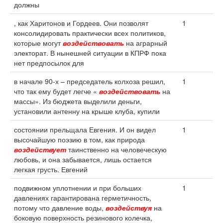
должны
, как Харитонов и Гордеев. Они позволят
1
консолидировать практически всех политиков,
которые могут
воздействовать
на аграрный
электорат. В нынешней ситуации в КПРФ пока
нет предпосылок для
в начале 90-х – председатель колхоза решил,
1
что так ему будет легче «
воздействовать
на
массы». Из бюджета выделили деньги,
установили антенну на крыше клуба, купили
состоянии прельщала Евгения. И он видел
1
высочайшую поэзию в том, как природа
воздействует
таинственно на человеческую
любовь, и она забывается, лишь остается
легкая грусть. Евгений
подвижном уплотнении и при больших
1
давлениях гарантирована герметичность,
потому что давление воды,
воздействуя
на
боковую поверхность резинового колечка,