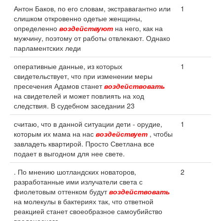
Антон Баков, по его словам, экстравагантно или
1
слишком откровенно одетые женщины,
определенно
воздействуют
на него, как на
мужчину, поэтому от работы отвлекают. Однако
парламентских леди
оперативные данные, из которых
1
свидетельствует, что при изменении меры
пресечения Адамов станет
воздействовать
на свидетелей и может повлиять на ход
следствия. В судебном заседании 23
считаю, что в данной ситуации дети - орудие,
1
которым их мама на нас
воздействует
, чтобы
завладеть квартирой. Просто Светлана все
подает в выгодном для нее свете.
. По мнению шотландских новаторов,
2
разработанные ими излучатели света с
фиолетовым оттенком будут
воздействовать
на молекулы в бактериях так, что ответной
реакцией станет своеобразное самоубийство