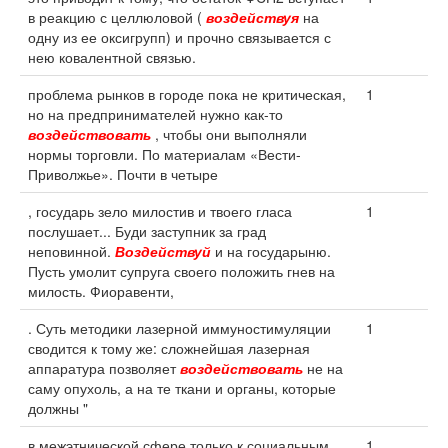
в реакцию с целлюловой (
воздействуя
на
одну из ее оксигрупп) и прочно связывается с
нею ковалентной связью.
проблема рынков в городе пока не критическая,
1
но на предпринимателей нужно как-то
воздействовать
, чтобы они выполняли
нормы торговли. По материалам «Вести-
Приволжье». Почти в четыре
, государь зело милостив и твоего гласа
1
послушает... Буди заступник за град
неповинной.
Воздействуй
и на государыню.
Пусть умолит супруга своего положить гнев на
милость. Фиоравенти,
. Суть методики лазерной иммуностимуляции
1
сводится к тому же: сложнейшая лазерная
аппаратура позволяет
воздействовать
не на
саму опухоль, а на те ткани и органы, которые
должны "
в межэтнической сфере только к социальным,
1