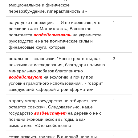
эмоциональное и физическое
перевозбуждение, гиперактивность и -
на уступки оппозиции. — Я не исключаю, что,
1
расширив «акт Магнитского», Вашингтон
попытается
воздействовать
на украинское
руководство и на те политические силы и
финансовые круги, которые
остальное - солончаки. "Новые реагенты, как
2
показывают исследования, благодаря наличию
минеральных добавок благоприятно
воздействуют
на экологию и почву при
условии грамотного использования", - говорит
заведующий кафедрой агроинформатики
а траву могар государство не отбирает, все
1
остается совхозу». Следовательно, наше
государство
воздействует
на деревню не с
позиций экономической выгоды, а как
вымогатель. «Это свойственно
сетки включен гридлик. В анодной цепи мы
1