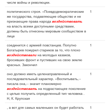
числе войны и революции.
политического строя. «Псевдодемократические
1
же государства, подавляющие общество и не
признающие права народа
воздействовать
на власть всеми доступными средствами,
должны быть отнесены мировым сообществом в
лице
соединится с армией повстанцев. Попутно
1
Богатырев пожурил стариков за то, что плохо
воздействовали
на молодых казаков,
бросивших фронт и пустивших на свою землю
красных. Закончил
оно должно иметь целенаправленный и
1
последовательный характер. «Воспитывать,--
писала она,-- значит планомерно
воздействовать
на подрастающее поколение
с целью получить определенный тип человека .
Н, К. Крупская
, а вот для самых маленьких он будет работать
1