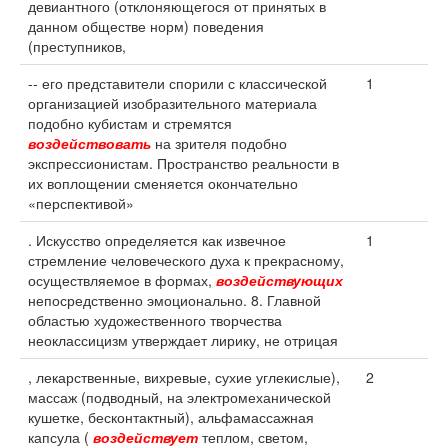
девиантного (отклоняющегося от принятых в
данном обществе норм) поведения
(преступников,
-- его представители спорили с классической
1
организацией изобразительного материала
подобно кубистам и стремятся
воздействовать
на зрителя подобно
экспрессионистам. Пространство реальности в
их воплощении сменяется окончательно
«перспективой»
. Искусство определяется как извечное
1
стремление человеческого духа к прекрасному,
осуществляемое в формах,
воздействующих
непосредственно эмоционально. 8. Главной
областью художественного творчества
неоклассицизм утверждает лирику, не отрицая
, лекарственные, вихревые, сухие углекислые),
2
массаж (подводный, на электромеханической
кушетке, бесконтактный), альфамассажная
капсула (
воздействует
теплом, светом,