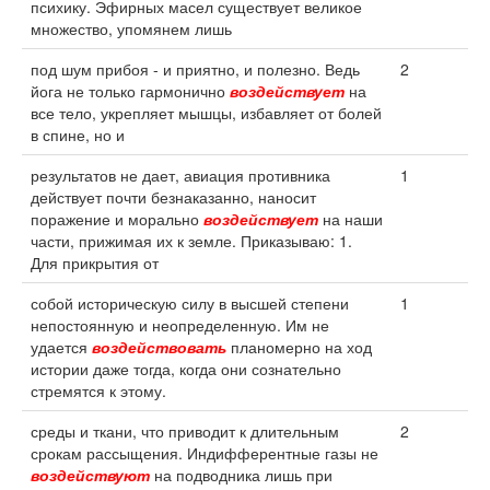
психику. Эфирных масел существует великое
множество, упомянем лишь
под шум прибоя - и приятно, и полезно. Ведь
2
йога не только гармонично
воздействует
на
все тело, укрепляет мышцы, избавляет от болей
в спине, но и
результатов не дает, авиация противника
1
действует почти безнаказанно, наносит
поражение и морально
воздействует
на наши
части, прижимая их к земле. Приказываю: 1.
Для прикрытия от
собой историческую силу в высшей степени
1
непостоянную и неопределенную. Им не
удается
воздействовать
планомерно на ход
истории даже тогда, когда они сознательно
стремятся к этому.
среды и ткани, что приводит к длительным
2
срокам рассыщения. Индифферентные газы не
воздействуют
на подводника лишь при