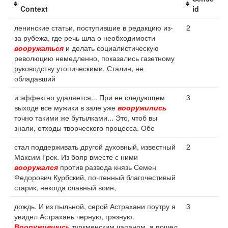
Context
id
ленинские статьи, поступившие в редакцию из-
2
за рубежа, где речь шла о необходимости
вооружаться
и делать социалистическую
революцию немедленно, показались газетному
руководству утопическими. Сталин, не
обладавший
и эффектно удаляется... При ее следующем
3
выходе все мужики в зале уже
вооружились
точно такими же бутылками... Это, чтоб вы
знали, отходы творческого процесса. Обе
стал поддерживать другой духовный, известный
2
Максим Грек. Из бояр вместе с ними
вооружался
против развода князь Семен
Федорович Курбский, почтенный благочестивый
старик, некогда славный воин,
дождь. И из пыльной, серой Астрахани поутру я
3
увидел Астрахань черную, грязную.
Вооружившись
туркменским чапаном, я пошел