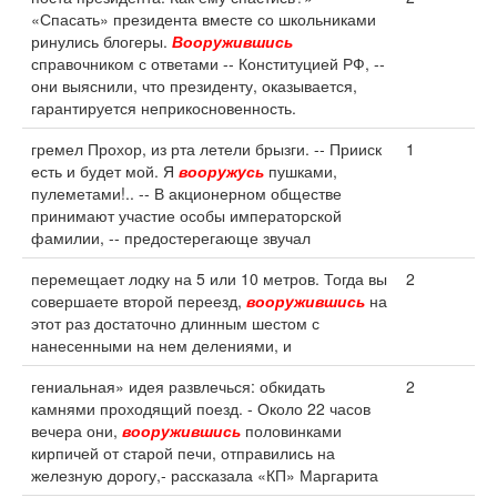
«Спасать» президента вместе со школьниками
ринулись блогеры.
Вооружившись
справочником с ответами -- Конституцией РФ, --
они выяснили, что президенту, оказывается,
гарантируется неприкосновенность.
гремел Прохор, из рта летели брызги. -- Прииск
1
есть и будет мой. Я
вооружусь
пушками,
пулеметами!.. -- В акционерном обществе
принимают участие особы императорской
фамилии, -- предостерегающе звучал
перемещает лодку на 5 или 10 метров. Тогда вы
2
совершаете второй переезд,
вооружившись
на
этот раз достаточно длинным шестом с
нанесенными на нем делениями, и
гениальная» идея развлечься: обкидать
2
камнями проходящий поезд. - Около 22 часов
вечера они,
вооружившись
половинками
кирпичей от старой печи, отправились на
железную дорогу,- рассказала «КП» Маргарита