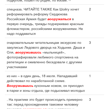
подкупом, пошел по родне, по избам: --
спецназа. ЧИТАЙТЕ ТАКЖЕ Как Шойгу хочет
2
реформировать реформу Сердюкова
Российская Армия будет
вооружаться
в
первую очередь, трижды подчеркиваю красным
фломастером, российскими вооружениями. Не
надо поддаваться
очаровательным читательницам экскурсию по
3
закулисью Ледового дворца на Ходынке. Даша и
Оля,
вооружившись
«мыльницей»,
фотографировали любимого спортсмена на
репетиции и оживленно беседовали с другими
участниками
из них – в один день, 18 июля. Нападавший
1
действовал по наработанной схеме.
Вооружившись
кухонным ножом, он приходил
в парки и зоны отдыха, где подыскивал молодых
. На практике это будет происходить примерно
3
так: перед прохождением таможни человеку