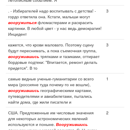
летописным событием. Я
. - Избирателей надо воспитывать с детства! -
3
гордо ответила она. Кстати, малыши могут
вооружиться
фломастерами и раскрасить
картинки. В любой цвет - у нас ведь демократия!
Инцидент
кажется, что крови маловато. Поэтому сцену
3
будут переснимать, а пока съемочная группа,
вооружившись
тряпками и тазиками, оттирает
бордовые подтеки: "Впитается, ремонт делать
придется". В то
самые видные ученые-гуманитарии со всего
1
мира (россияне туда почему-то не вошли),
вооружившись
географическими картами,
путеводителями и авиабилетами, пытались
найти дома, где жили писатели и
США. Предложенные им числовые значения
2
для некоторых астрономических явлений
используются и поныне.
Вооружившись