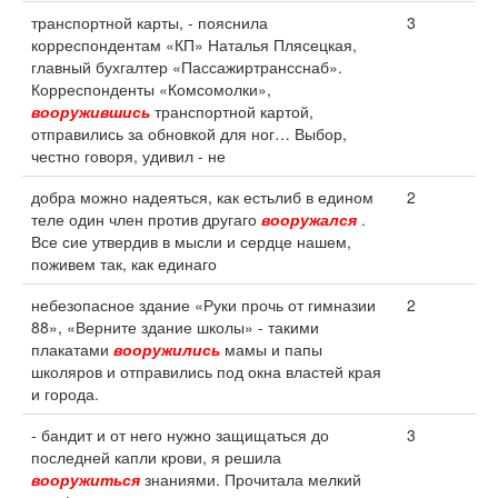
транспортной карты, - пояснила
3
корреспондентам «КП» Наталья Плясецкая,
главный бухгалтер «Пассажиртрансснаб».
Корреспонденты «Комсомолки»,
вооружившись
транспортной картой,
отправились за обновкой для ног… Выбор,
честно говоря, удивил - не
добра можно надеяться, как естьлиб в едином
2
теле один член против другаго
вооружался
.
Все сие утвердив в мысли и сердце нашем,
поживем так, как единаго
небезопасное здание «Руки прочь от гимназии
2
88», «Верните здание школы» - такими
плакатами
вооружились
мамы и папы
школяров и отправились под окна властей края
и города.
- бандит и от него нужно защищаться до
3
последней капли крови, я решила
вооружиться
знаниями. Прочитала мелкий