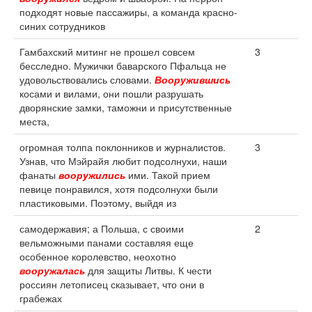
подходят новые пассажиры, а команда красно-
синих сотрудников
Гамбахский митинг не прошел совсем
3
бесследно. Мужички баварского Пфальца не
удовольствовались словами.
Вооружившись
косами и вилами, они пошли разрушать
дворянские замки, таможни и присутственные
места,
огромная толпа поклонников и журналистов.
3
Узнав, что Мэйрайя любит подсолнухи, наши
фанаты
вооружились
ими. Такой прием
певице понравился, хотя подсолнухи были
пластиковыми. Поэтому, выйдя из
самодержавия; а Польша, с своими
2
вельможными панами составляя еще
особенное королевство, неохотно
вооружалась
для защиты Литвы. К чести
россиян летописец сказывает, что они в
грабежах