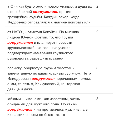
? Они как будто ожили новою жизнью, и души их
2
с новой силой
вооружились
против
враждебной судьбы. Каждый вечер, когда
Федоренко отправлялся к княгине поиграть или
от НАТО", - отметил Кокойты. По мнению
2
лидера Южной Осетии, то, что Грузия
вооружается
и планирует провести
крупномасштабные военные учения,
подтверждает намерения грузинского
руководства разрешить грузино-
посылку, обернутую грубым холстом и
3
запечатанную по швам красным сургучом. Петр
Илиодорович
вооружился
перочинным ножом,
а мы, то есть я, Крикуновский, конторская
девица и даже
юбками -- именами, как известном, очень
3
обидными для мужского пола. Но как ни
вооружались
и ни противились мужчины, а в
их партии совсем не было такого