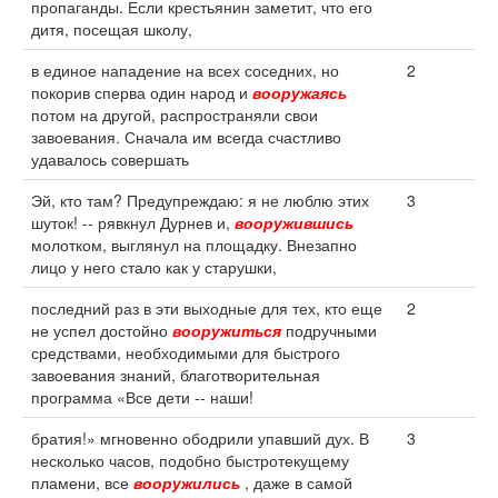
пропаганды. Если крестьянин заметит, что его
дитя, посещая школу,
в единое нападение на всех соседних, но
2
покорив сперва один народ и
вооружаясь
потом на другой, распространяли свои
завоевания. Сначала им всегда счастливо
удавалось совершать
Эй, кто там? Предупреждаю: я не люблю этих
3
шуток! -- рявкнул Дурнев и,
вооружившись
молотком, выглянул на площадку. Внезапно
лицо у него стало как у старушки,
последний раз в эти выходные для тех, кто еще
2
не успел достойно
вооружиться
подручными
средствами, необходимыми для быстрого
завоевания знаний, благотворительная
программа «Все дети -- наши!
братия!» мгновенно ободрили упавший дух. В
3
несколько часов, подобно быстротекущему
пламени, все
вооружились
, даже в самой