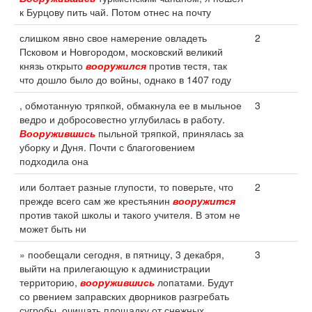
к Бурцову пить чай. Потом отнес на почту
слишком явно свое намерение овладеть
2
Псковом и Новгородом, московский великий
князь открыто
вооружился
против тестя, так
что дошло было до войны, однако в 1407 году
, обмотанную тряпкой, обмакнула ее в мыльное
3
ведро и добросовестно углубилась в работу.
Вооружившись
пыльной тряпкой, принялась за
уборку и Дуня. Почти с благоговением
подходила она
или болтает разные глупости, то поверьте, что
2
прежде всего сам же крестьянин
вооружится
против такой школы и такого учителя. В этом не
может быть ни
» пообещали сегодня, в пятницу, 3 декабря,
3
выйти на прилегающую к администрации
территорию,
вооружившись
лопатами. Будут
со рвением заправских дворников разгребать
сугробы, очищать площадку от снежных