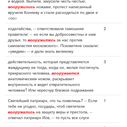
и водкой. Выпили, закусили честь-честью,
вооружились
ножами, протест написанный
вручили Коняеву и стали расходиться по двое и
<по>
ходатайства, -- ответствовали тамошние
2
правители: -- но если вы добросовестны и нам
друзья, то
вооружитесь
за нас против
самовластия московского». Псковитяне сказали:
«увидим» -- и дали знать великому
действительность, которая представляется
3
жаждущему ее тогда, когда он, желая постигнуть
прекрасного человека,
вооружается
анатомическим ножом, раскрывает
внутренность и видит отвратительного
человека? Или чересчур близкое подражание
Святейший патриарх, что ты повелишь? -- Если
1
тебе не угодно, государь, чтоб святители
вооружались
на защиту веры и престола, --
отвечал патриарх Иов, -- то пусть все слуги