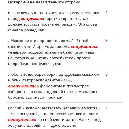
Пожарский не давал жечь эту сторону
из нас всяк, что он так же, как в эпоху восстанья
2
народ
вооружался
против <врагов?>, так
должен восстать против неправды». Эти слова
финала дошедшей
. Можно ли это определить дома? - Легко! -
3
ответил мне Игорь Романов. Мы
вооружились
четырьмя подозрительными баночками меда,
на которых защитник потребителей провел
подробную инструкцию, как
Любопытство берет верх над здравым смыслом,
3
и один из корреспондентов «КП»,
вооружившись
фонариком и дозиметром,
забирается в жерло ядерной шахты. Напарник
бережно затягивает тройной
России и вспомоществовать царевичу войском, -
1
- сказал нунций, -- но он позволяет всем панам
вооружиться
на свой счет и идти в Россию под
хоругвию царевича. -- Дело решено