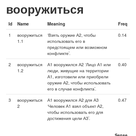
вооружиться
Id
Name
Meaning
Freq
1
вооружиться
‘Взять оружие А2, чтобы
0.14
1.1
использовать его в
предстоящем или возможном
конфликте’.
2
вооружиться
А1 вооружился А2 ‘Лицо А1 или
0.40
1.2
люди, живущие на территории
А1, изготовили или приобрели
оружие А2, чтобы использовать
его в случае конфликта’.
3
вооружиться
А1 вооружился А2 для А3
0.47
2
‘Человек А1 взял объект А2,
чтобы использовать его для
достижения цели А3’.
Sense