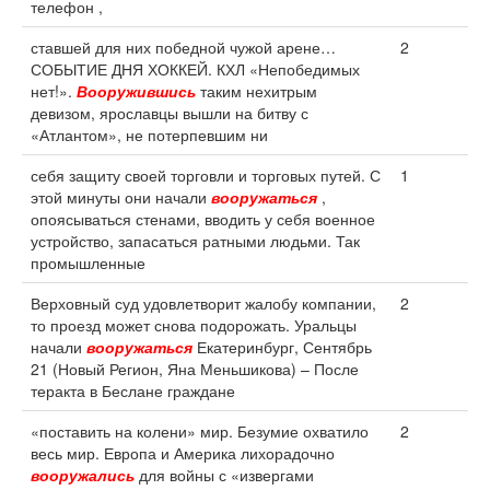
телефон ,
ставшей для них победной чужой арене…
2
СОБЫТИЕ ДНЯ ХОККЕЙ. КХЛ «Непобедимых
нет!».
Вооружившись
таким нехитрым
девизом, ярославцы вышли на битву с
«Атлантом», не потерпевшим ни
себя защиту своей торговли и торговых путей. С
1
этой минуты они начали
вооружаться
,
опоясываться стенами, вводить у себя военное
устройство, запасаться ратными людьми. Так
промышленные
Верховный суд удовлетворит жалобу компании,
2
то проезд может снова подорожать. Уральцы
начали
вооружаться
Екатеринбург, Сентябрь
21 (Новый Регион, Яна Меньшикова) – После
теракта в Беслане граждане
«поставить на колени» мир. Безумие охватило
2
весь мир. Европа и Америка лихорадочно
вооружались
для войны с «извергами