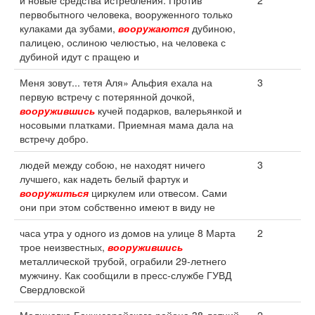
и новые средства истребления. Против
2
первобытного человека, вооруженного только
кулаками да зубами,
вооружаются
дубиною,
палицею, ослиною челюстью, на человека с
дубиной идут с пращею и
Меня зовут... тетя Аля» Альфия ехала на
3
первую встречу с потерянной дочкой,
вооружившись
кучей подарков, валерьянкой и
носовыми платками. Приемная мама дала на
встречу добро.
людей между собою, не находят ничего
3
лучшего, как надеть белый фартук и
вооружиться
циркулем или отвесом. Сами
они при этом собственно имеют в виду не
часа утра у одного из домов на улице 8 Марта
2
трое неизвестных,
вооружившись
металлической трубой, ограбили 29-летнего
мужчину. Как сообщили в пресс-службе ГУВД
Свердловской