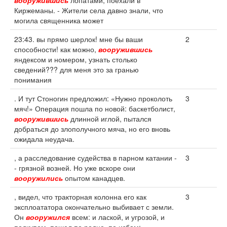
вооружившись
лопатами, поехали в
Киржеманы. - Жители села давно знали, что
могила священника может
23:43. вы прямо шерлок! мне бы ваши
2
способности! как можно,
вооружившись
яндексом и номером, узнать столько
сведений??? для меня это за гранью
понимания
. И тут Стоногин предложил: «Нужно проколоть
3
мяч!» Операция пошла по новой: баскетболист,
вооружившись
длинной иглой, пытался
добраться до злополучного мяча, но его вновь
ожидала неудача.
, а расследование судейства в парном катании -
3
- грязной возней. Но уже вскоре они
вооружились
опытом канадцев.
, видел, что тракторная колонна его как
3
эксплоататора окончательно выбивает с земли.
Он
вооружился
всем: и лаской, и угрозой, и