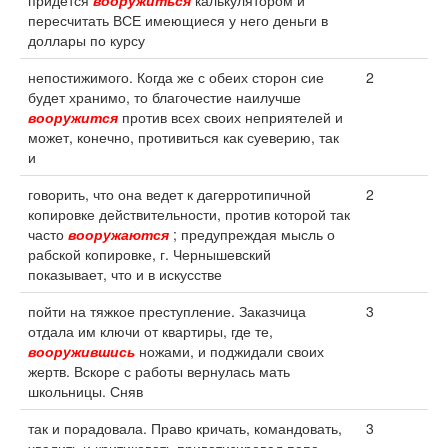
придется
вооружиться
калькулятором и
пересчитать ВСЕ имеющиеся у него деньги в
доллары по курсу
непостижимого. Когда же с обеих сторон сие
2
будет хранимо, то благочестие наилучше
вооружится
против всех своих неприятелей и
может, конечно, противиться как суеверию, так
и
говорить, что она ведет к дагерротипичной
2
копировке действительности, против которой так
часто
вооружаются
; предупреждая мысль о
рабской копировке, г. Чернышевский
показывает, что и в искусстве
пойти на тяжкое преступление. Заказчица
3
отдала им ключи от квартиры, где те,
вооружившись
ножами, и поджидали своих
жертв. Вскоре с работы вернулась мать
школьницы. Сняв
так и порадовала. Право кричать, командовать,
3