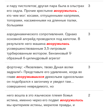
и пару пистолетов; другая пара была в ольстрах
3
его седла. Прочие крестьяне
вооружились
,
кто чем мог: косами, отпущенными напрямик,
топорами, насаженными на длинные палки,
большими
аэродинамического сопротивления. Однако
3
основной апгрейд проводился под капотом. В
результате него машина
вооружилась
усовершенствованным 3,5-литровым
турбированным мотором. Бензиновый V-
образный 6-цилиндровый агрегат
форточку: «Яковлевич, твово Дуная волки
3
задрали!» Представьте его удивление, когда во
главе
вооружившихся
дрекольем односельчан
он подобрался к загончику и увидел там...
совершенно невредимого, но
него вошла в это языческое племя божья
2
истина, именно через его подвиг
вооружились
мы критерием истины, мерилом правды, и