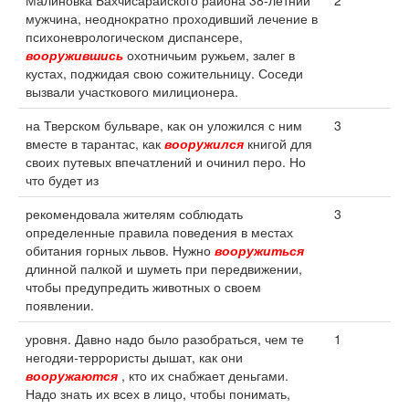
Малиновка Бахчисарайского района 38-летний
2
мужчина, неоднократно проходивший лечение в
психоневрологическом диспансере,
вооружившись
охотничьим ружьем, залег в
кустах, поджидая свою сожительницу. Соседи
вызвали участкового милиционера.
на Тверском бульваре, как он уложился с ним
3
вместе в тарантас, как
вооружился
книгой для
своих путевых впечатлений и очинил перо. Но
что будет из
рекомендовала жителям соблюдать
3
определенные правила поведения в местах
обитания горных львов. Нужно
вооружиться
длинной палкой и шуметь при передвижении,
чтобы предупредить животных о своем
появлении.
уровня. Давно надо было разобраться, чем те
1
негодяи-террористы дышат, как они
вооружаются
, кто их снабжает деньгами.
Надо знать их всех в лицо, чтобы понимать,