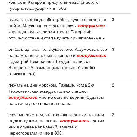
крепости Катаро в присутствии австрийского
губернатора ударили в набат
выпускать брэнд «ultra lights», лучше слогана не
3
найти. Морковин раскрыл папку и
вооружился
карандашом. Из деликатности Татарский
отошел к стене и стал изучать пришпиленные к
он балладника, т.е. Жуковского. Разумеется, все
3
наше молодое племя закипело и
вооружилось
. Дмитрий Николаевич [Блудов] написал
Видение в Арзамасе (желательно было бы
отыскать его)
лежать на дне морском. Раньше, когда 2-я
2
Тихоокеанская эскадра только спешно
вооружалась
многие еще не верили, будет ли
на самом деле послана она на
свое мнение тем, что граховцы, хоть и платили
2
подать туркам, но всегда
вооружались
против
них в случае нападений, вместе с
черногорцами, и что в 806