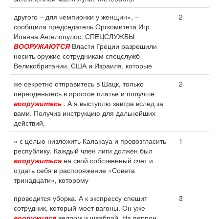
другого – для чемпионки у женщин», –
2
сообщила председатель Оргкомитета Игр
Иоанна Ангелопулос. СПЕЦСЛУЖБЫ
ВООРУЖАЮТСЯ
Власти Греции разрешили
носить оружие сотрудникам спецслужб
Великобритании, США и Израиля, которые
же секретно отправитесь в Шацк, только
2
переоденьтесь в простое платье и получше
вооружитесь
. А я выступлю завтра вслед за
вами. Получив инструкцию для дальнейших
действий,
» с целью низложить Калакауа и провозгласить
1
республику. Каждый член лиги должен был
вооружиться
на свой собственный счет и
отдать себя в распоряжение «Совета
тринадцати», которому
проводится уборка. А к экспрессу спешит
3
сотрудник, который моет вагоны. Он уже
вооружился
ведром и шваброй. На перрон