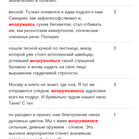
значительно и полезно.
весной. Только появился и едва подсел к нам
3
Самарин, как зафилософствовал и,
вооружаясь
сухим бисквитом, стал отбивать
им, как регентским камертоном, логические
члененья речи. Поперек
пошли тесной кучкой по лестнице, внизу
3
которой уже стоял исполинский швейцар,
успевший
вооружиться
своей страшной
булавою и вновь надеть на свое лицо
выражение горделивой строгости.
Москву и никто не знает, где она. Я тут же
3
отправился следом,
вооружившись
адресами
всех ее подруг. И буквально чудом нашел свою
Таню! С тех
он расцвел и принес нам благоухание своих
1
духовных цветов. Мы с вами
вооружаемся
сильным, дивным оружием - словом. Это
высокое мероприятие станет значимым,