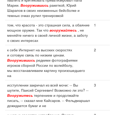
хвалить и критиковать приватизировал папа
Марии.
Вооружившись
ракеткой, Юрий
Шарапов в своих неизменных бейсболке и
темных очках рулил тренировкой
том, что красота - это страшная сила, а обаяние
1
мощное оружие. Так что
вооружайтесь
, не
меняйте ничего в своей личной жизни, а заботу
о своих интересах
к себе Интернет на высоких скоростях
2
и сотовую связь по низким ценам.
Вооружившись
редкими фотографиями
игроков сборной России по волейболу,
мы восстанавливаем картину произошедшего
на
исступлении закричал из всей мочи: -- Вы
3
шутите, Паисий Сергеевич! Возможно ли это? --
Вооружитесь
терпением и продолжайте
писать, -- сказал мне Кайсаров. -- Фельдмаршал
дожидается бумаг и не