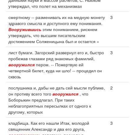
данными науки и массой расчетов, С. Ньюком
утверждал, что полет на механизмах
смертному -- разменивать их на медную монету
3
здравого смысла и доступного ему понимания.
Вооружившись
этим пониманием, рискнем
утверждать, что высшим писательским
достижением Солженицына был и остается «
лист бумаги. Загорский развернул его и, быстро
3
пробежав глазами ряд знакомых фамилий,
вооружился
пером. -- Пожертвую ей
четвертной билет, куда ни шло! -- процедил он
сквозь
послушника и, дабы не дать сей мысли публике,
2
он противу всего того
вооружался
, что
Боборыкин предлагал. При таких
неблагоприятных пересылках от одного к
другому, которых
кладбища. Как его нашли Итак, молодой
3
священник Александр и два его друга,