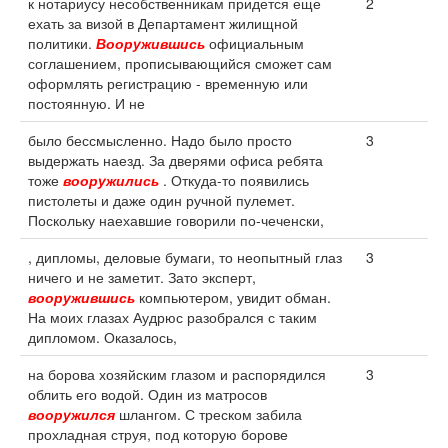
к нотариусу несобственникам придется еще
2
ехать за визой в Департамент жилищной
политики.
Вооружившись
официальным
соглашением, прописывающийся сможет сам
оформлять регистрацию - временную или
постоянную. И не
было бессмысленно. Надо было просто
3
выдержать наезд. За дверями офиса ребята
тоже
вооружились
. Откуда-то появились
пистолеты и даже один ручной пулемет.
Поскольку наехавшие говорили по-чеченски,
, дипломы, деловые бумаги, то неопытный глаз
3
ничего и не заметит. Зато эксперт,
вооружившись
компьютером, увидит обман.
На моих глазах Аудрюс разобрался с таким
дипломом. Оказалось,
на борова хозяйским глазом и распорядился
3
облить его водой. Один из матросов
вооружился
шлангом. С треском забила
прохладная струя, под которую борове