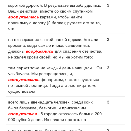
короткой дорогой. В результате вы заблудились.
3
Ваши действия: вместе со своим спутником
вооружаетесь
картами, чтобы найти
правильную дорогу (2 балла); ругаете его за то,
что
на низвержение святой нашей церкви. Бывали
3
времена, когда самые иноки, священники,
диаконы
вооружались
для спасения отечества,
не жалея крови своей; но мы не хотим того:
там паркет тоже не каждый день начищали... Он
3
улыбнулся. Мы распрощались, и,
вооружившись
фонариком, я стал спускаться
по темной лестнице. Тогда эта лестница тоже
существовала,
всего лишь двенадцать человек, среди коих
3
были безрукие, безногие, и приказал им
вооружиться
. В городе оказалось больше 200
000 рублей денег. Их начали прятать по
поста президента. Как ему спастись?»
2