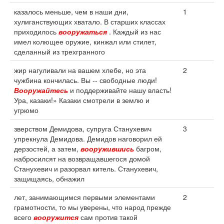
казалось меньше, чем в наши дни,
1
хулиганствующих хватало. В старших классах
приходилось
вооружаться
. Каждый из нас
имел колющее оружие, кинжал или стилет,
сделанный из трехгранного
жир нагуливали на вашем хлебе, но эта
2
чужбина кончилась. Вы -- свободные люди!
Вооружайтесь
и поддерживайте нашу власть!
Ура, казаки!» Казаки смотрели в землю и
угрюмо
зверством Демидова, супруга Станухевич
3
упрекнула Демидова. Демидов наговорил ей
дерзостей, а затем,
вооружившись
багром,
набросилсят на возвращавшегося домой
Станухевич и разорвал китель. Станухевич,
защищаясь, обнажил
лет, занимающимся первыми элементами
2
грамотности, то мы уверены, что народ прежде
всего
вооружится
сам против такой