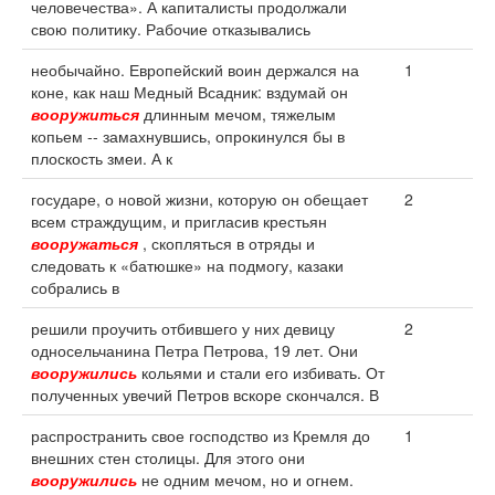
человечества». А капиталисты продолжали
свою политику. Рабочие отказывались
необычайно. Европейский воин держался на
1
коне, как наш Медный Всадник: вздумай он
вооружиться
длинным мечом, тяжелым
копьем -- замахнувшись, опрокинулся бы в
плоскость змеи. А к
государе, о новой жизни, которую он обещает
2
всем страждущим, и пригласив крестьян
вооружаться
, скопляться в отряды и
следовать к «батюшке» на подмогу, казаки
собрались в
решили проучить отбившего у них девицу
2
односельчанина Петра Петрова, 19 лет. Они
вооружились
кольями и стали его избивать. От
полученных увечий Петров вскоре скончался. В
распространить свое господство из Кремля до
1
внешних стен столицы. Для этого они
вооружились
не одним мечом, но и огнем.