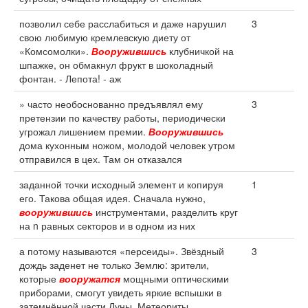
позволил себе расслабиться и даже нарушил
3
свою любимую кремлевскую диету от
«Комсомолки».
Вооружившись
клубничкой на
шпажке, он обмакнул фрукт в шоколадный
фонтан. - Лепота! - аж
» часто необоснованно предъявлял ему
3
претензии по качеству работы, периодически
угрожал лишением премии.
Вооружившись
дома кухонным ножом, молодой человек утром
отправился в цех. Там он отказался
заданной точки исходный элемент и копируя
1
его. Такова общая идея. Сначала нужно,
вооружившись
инструментами, разделить круг
на n равных секторов и в одном из них
а потому называются «персеиды». Звёздный
3
дождь заденет не только Землю: зрители,
которые
вооружатся
мощными оптическими
приборами, смогут увидеть яркие вспышки в
затемнённой части Луны. Метеориты