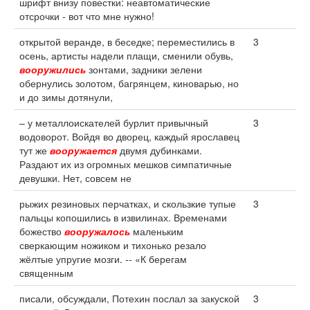
шрифт внизу повестки: неавтоматические
отсрочки - вот что мне нужно!
открытой веранде, в беседке; переместились в
3
осень, артисты надели плащи, сменили обувь,
вооружились
зонтами, задники зелени
обернулись золотом, багрянцем, киноварью, но
и до зимы дотянули,
– у металлоискателей бурлит привычный
3
водоворот. Войдя во дворец, каждый ярославец
тут же
вооружается
двумя дубинками.
Раздают их из огромных мешков симпатичные
девушки. Нет, совсем не
рыжих резиновых перчатках, и скользкие тупые
3
пальцы копошились в извилинах. Временами
божество
вооружалось
маленьким
сверкающим ножиком и тихонько резало
жёлтые упругие мозги. -- «К берегам
священным
писали, обсуждали, Потехин послал за закуской
3