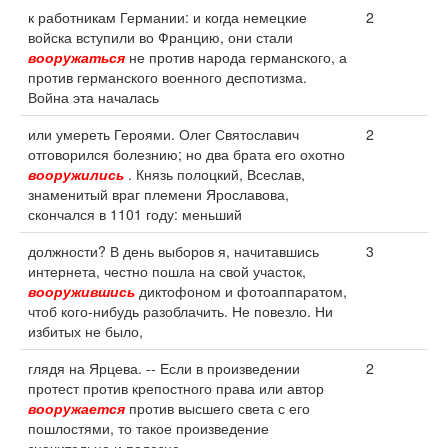
к работникам Германии: и когда немецкие
2
войска вступили во Францию, они стали
вооружаться
не против народа германского, а
против германского военного деспотизма.
Война эта началась
или умереть Героями. Олег Святославич
2
отговорился болезнию; но два брата его охотно
вооружились
. Князь полоцкий, Всеслав,
знаменитый враг племени Ярославова,
скончался в 1101 году: меньший
должности? В день выборов я, начитавшись
3
интернета, честно пошла на свой участок,
вооружившись
диктофоном и фотоаппаратом,
чтоб кого-нибудь разоблачить. Не повезло. Ни
избитых не было,
глядя на Ярцева. -- Если в произведении
2
протест против крепостного права или автор
вооружается
против высшего света с его
пошлостями, то такое произведение