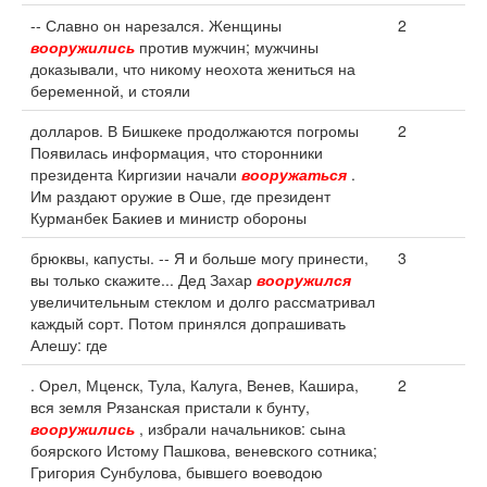
-- Славно он нарезался. Женщины
2
вооружились
против мужчин; мужчины
доказывали, что никому неохота жениться на
беременной, и стояли
долларов. В Бишкеке продолжаются погромы
2
Появилась информация, что сторонники
президента Киргизии начали
вооружаться
.
Им раздают оружие в Оше, где президент
Курманбек Бакиев и министр обороны
брюквы, капусты. -- Я и больше могу принести,
3
вы только скажите... Дед Захар
вооружился
увеличительным стеклом и долго рассматривал
каждый сорт. Потом принялся допрашивать
Алешу: где
. Орел, Мценск, Тула, Калуга, Венев, Кашира,
2
вся земля Рязанская пристали к бунту,
вооружились
, избрали начальников: сына
боярского Истому Пашкова, веневского сотника;
Григория Сунбулова, бывшего воеводою