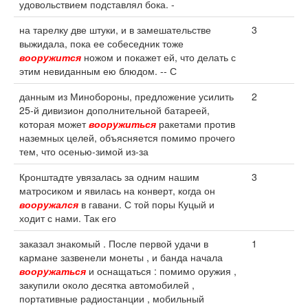
удовольствием подставлял бока. -
на тарелку две штуки, и в замешательстве
3
выжидала, пока ее собеседник тоже
вооружится
ножом и покажет ей, что делать с
этим невиданным ею блюдом. -- С
данным из Минобороны, предложение усилить
2
25-й дивизион дополнительной батареей,
которая может
вооружиться
ракетами против
наземных целей, объясняется помимо прочего
тем, что осенью-зимой из-за
Кронштадте увязалась за одним нашим
3
матросиком и явилась на конверт, когда он
вооружался
в гавани. С той поры Куцый и
ходит с нами. Так его
заказал знакомый . После первой удачи в
1
кармане зазвенели монеты , и банда начала
вооружаться
и оснащаться : помимо оружия ,
закупили около десятка автомобилей ,
портативные радиостанции , мобильный