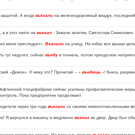
 защитой. А когда
въехали
на железнодорожный виадук, последний 
 а в этот никто не
въехал
. Зажали зачетик, Святослав Семенович.
 Оно меня преследует».
Въехали
на улицу. На избах все крыши целы,
ть тут недолго, сейчас
въеду
в тоннель, потом преодолею неприятн
ский «Демон». К чему это? Прочитай -- «
въедешь
»! Книга, разуме
Рефтинской птицефабрике сейчас усилены профилактические мер
онтроль. Пока предприятие продолжает
родители через три года
въехали
со своими немногочисленными ве
айте! Я вернулся в машину и медленно
въехал
во двор. Двор был обш
зрушают огромное здание. На площадь тяжело
въехала
старомодна