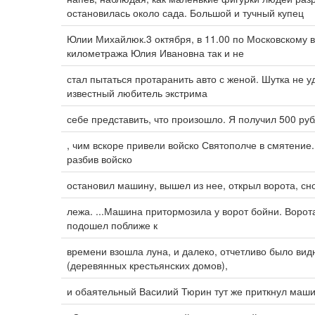
остановилась около сада. Большой и тучный купец
Юлии Михайлюк.3 октября, в 11.00 по Московскому 
километража Юлия Ивановна так и не
стал пытаться протаранить авто с женой. Шутка не 
известный любитель экстрима
себе представить, что произошло. Я получил 500 ру
, чим вскоре привели войско Святополче в смятение.
разбив войско
остановил машину, вышел из нее, открыл ворота, сн
лежа. ...Машина притормозила у ворот бойни. Ворот
подошел поближе к
времени взошла луна, и далеко, отчетливо было вид
(деревянных крестьянских домов),
и обаятельный Василий Тюрин тут же приткнул маши