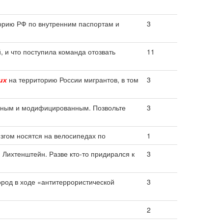
орию РФ по внутренним паспортам и
3
 и что поступила команда отозвать
11
их
на территорию России мигрантов, в том
3
ным и модифицированным. Позвольте
3
изгом носятся на велосипедах по
1
Лихтенштейн. Разве кто-то придирался к
3
ород в ходе «антитеррористической
3
2