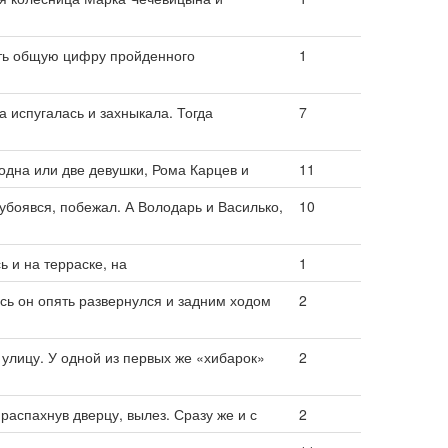
ать общую цифру пройденного
1
 испугалась и захныкала. Тогда
7
одна или две девушки, Рома Карцев и
11
 убоявся, побежал. А Володарь и Василько,
10
ь и на терраске, на
1
сь он опять развернулся и задним ходом
2
улицу. У одной из первых же «хибарок»
2
распахнув дверцу, вылез. Сразу же и с
2