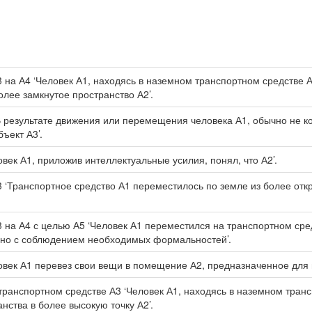
3 на А4 ‘Человек А1, находясь в наземном транспортном средстве 
олее замкнутое пространство А2’.
‘В результате движения или перемещения человека А1, обычно не к
ъект А3’.
овек А1, приложив интеллектуальные усилия, понял, что А2’.
3 ‘Транспортное средство А1 переместилось по земле из более отк
3 на А4 с целью А5 ‘Человек А1 переместился на транспортном сред
чно с соблюдением необходимых формальностей’.
овек А1 перевез свои вещи в помещение А2, предназначенное для п
транспортном средстве А3 ‘Человек А1, находясь в наземном тран
анства в более высокую точку А2’.