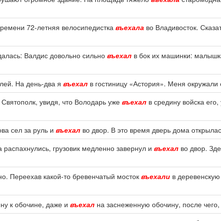
времени 72-летняя велосипедистка
въехала
во Владивосток. Сказ
удалась: Валдис довольно сильно
въехал
в бок их машинки: малышка
блей. На день-два я
въехал
в гостиницу «Астория». Меня окружали 
 Святополк, увидя, что Володарь уже
въехал
в средину войска его,
ова сел за руль и
въехал
во двор. В это время дверь дома открылас
а распахнулись, грузовик медленно завернул и
въехал
во двор. Зде
но. Переехав какой-то бревенчатый мосток
въехали
в деревенскую 
ну к обочине, даже и
въехал
на заснеженную обочину, после чего, 