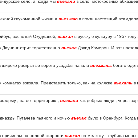
эндурское село, а, когда мы
въехали
в село чистокровных абхазцев
таежной глухоманной жизни я
въезжаю
в почти настоящий всамдели
ейбус, воспетый Окуджавой,
въехал
в русскую культуру в 1957 году.
а Даунинг-стрит торжественно
въехал
Дэвид Кэмерон. И вот настал
 в широко раскрытые ворота усадьбы начали
въезжать
богато одет
 комнатах вокзала. Представить только, как на коляске
въехать
в 
иноферму , на её территорию ,
въехали
как добрые люди , через вор
 однажды Пугачева пьяного и ночью
въехал
было в Оренбург. Когда 
ка причинам на полной скорости
въехал
на мелкоту - глубина мень