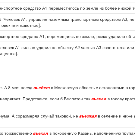
анспортное средство А1 переместилось по земле из более низкой то
3 ‘Человек А1, управляя наземным транспортным средством А3, не ж
ловек или животное].
нспортное средство А1, перемещаясь по земле, резко ударило объек
Человек А1 сильно ударил по объекту А2 частью А3 своего тела или
ущества].
е. А 8 мая поезд
въедет
в Московскую область с остановками в го
напрягает. Представьте, если б Веллитон так
въехал
в голову врат
 чума. А соразмеряя случай таковой, не
въезжая
в селение и ниже 
ько торжественно
въехал
в покоренную Казань, наполненную трупам