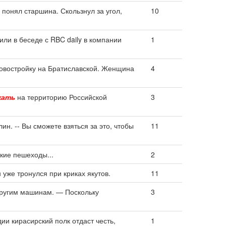
- понял старшина. Скользнул за угол,
10
ли в беседе с RBC daily в компании
1
овостройку на Братиславской. Женщина
4
жать
на территорию Российской
3
ин. -- Вы сможете взяться за это, чтобы
11
кие пешеходы...
2
 уже тронулся при криках якутов.
11
ругим машинам. — Поскольку
3
ии кирасирский полк отдаст честь,
1