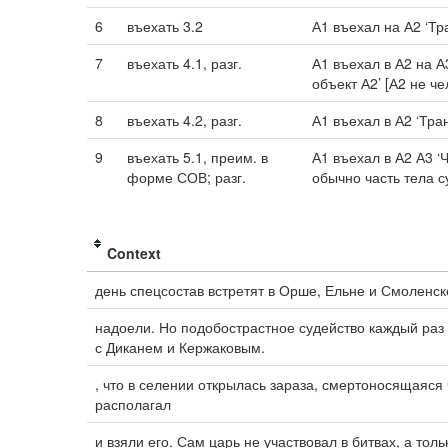
6
въехать 3.2
А1 въехал на А2 ‘Тр
7
въехать 4.1, разг.
А1 въехал в А2 на А
объект А2’ [А2 не че
8
въехать 4.2, разг.
А1 въехал в А2 ‘Тра
9
въехать 5.1, преим. в
А1 въехал в А2 А3 ‘
форме СОВ; разг.
обычно часть тела с
Context
день спецсостав встретят в Орше, Ельне и Смоленск
надоели. Но подобострастное судейство каждый раз 
с Диканем и Кержаковым.
, что в селении открылась зараза, смертоносящаяся
располагал
и взяли его. Сам царь не участвовал в битвах, а тол