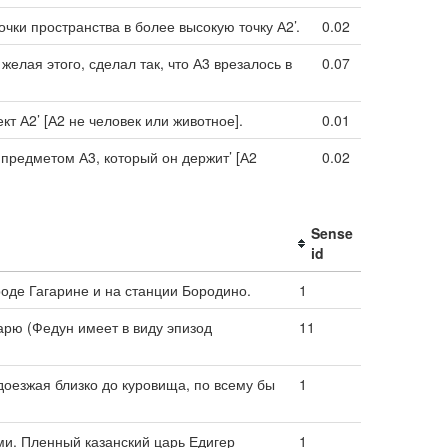
чки пространства в более высокую точку А2’.
0.02
елая этого, сделал так, что А3 врезалось в
0.07
т А2’ [А2 не человек или животное].
0.01
 предметом А3, который он держит’ [А2
0.02
Sense
id
роде Гагарине и на станции Бородино.
1
арю (Федун имеет в виду эпизод
11
доезжая близко до куровища, по всему бы
1
и. Пленный казанский царь Едигер
1