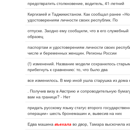
предотвратить столкновение, водитель, 41-летний
Киргизией и Таджикистаном. Как сообщал ранее «Но
удостоверениям личности своих республик. По
отпуске. Заодно ему сообщили, что в его служебный
образец
паспортам и удостоверениям личности своих респуб
числе и беременных женщин. Регионы России
(!) изменений. Название модели сохранилось старым
прибегнуть к сравнению: то, что было два
все изменилось. В мир иной ушла старушка из дома 
. Получив визу в Австрию и сопроводительную бумагу
вам на границе? - Нет
придать русскому языку статус второго государстве
операции» шесть бронемашин и, вывесив на них
Едва машина
въехала
во двор, Тамара выскочила из