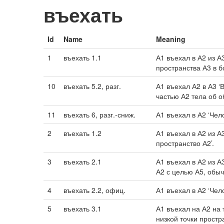
въехать
Id
Name
Meaning
1
въехать 1.1
А1 въехал в А2 из А
пространства А3 в б
10
въехать 5.2, разг.
А1 въехал А2 в А3 
частью А2 тела об об
11
въехать 6, разг.-сниж.
А1 въехал в А2 ‘Чел
2
въехать 1.2
А1 въехал в А2 из А
пространство А2’.
3
въехать 2.1
А1 въехал в А2 из А
А2 с целью А5, обы
4
въехать 2.2, офиц.
А1 въехал в А2 ‘Чел
5
въехать 3.1
А1 въехал на А2 на 
низкой точки простр