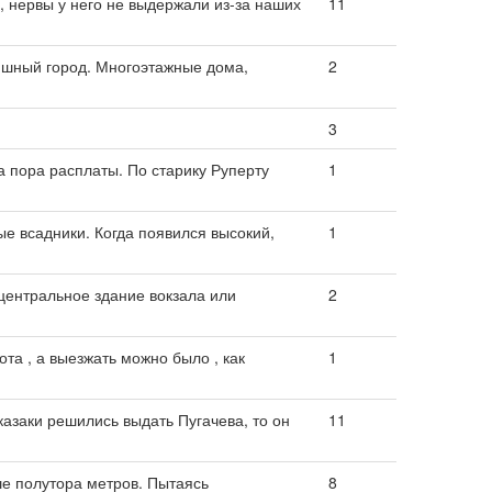
, нервы у него не выдержали из-за наших
11
шный город. Многоэтажные дома,
2
3
а пора расплаты. По старику Руперту
1
ые всадники. Когда появился высокий,
1
центральное здание вокзала или
2
ота , а выезжать можно было , как
1
казаки решились выдать Пугачева, то он
11
ше полутора метров. Пытаясь
8