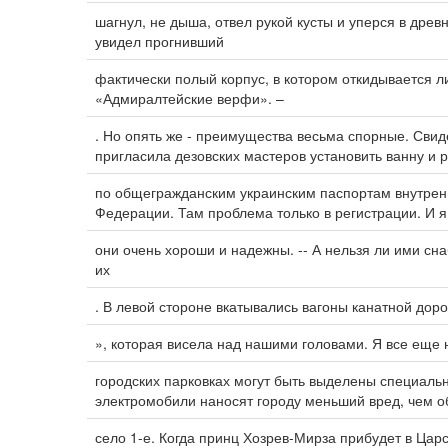
шагнул, не дыша, отвел рукой кусты и уперся в дре
увидел прогнивший
фактически полый корпус, в котором откидывается ли
«Адмиралтейские верфи». –
. Но опять же - преимущества весьма спорные. Свид
пригласила дезовских мастеров установить ванну и р
по общегражданским украинским паспортам внутрен
Федерации. Там проблема только в регистрации. И 
они очень хороши и надежны. -- А нельзя ли ими с
их
. В левой стороне вкатывались вагоны канатной доро
», которая висела над нашими головами. Я все еще 
городских парковках могут быть выделены специаль
электромобили наносят городу меньший вред, чем о
село 1-е. Когда принц Хозрев-Мирза прибудет в Цар