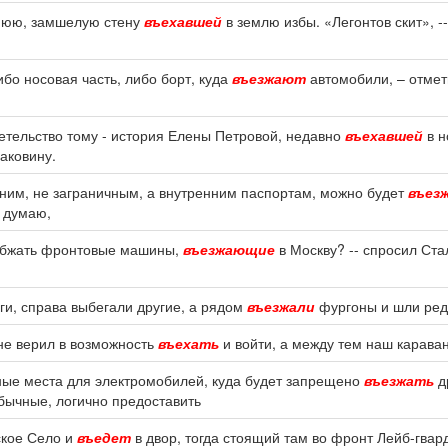
внюю, замшелую стену
въехавшей
в землю избы. «Легонтов скит», -
бо носовая часть, либо борт, куда
въезжают
автомобили, – отмети
етельство тому - история Елены Петровой, недавно
въехавшей
в н
аковину.
ним, не заграничным, а внутренним паспортам, можно будет
въез
я думаю,
набжать фронтовые машины,
въезжающие
в Москву? -- спросил Стал
ги, справа выбегали другие, а рядом
въезжали
фургоны и шли ред
не верил в возможность
въехать
и войти, а между тем наш караван
ные места для электромобилей, куда будет запрещено
въезжать
д
бычные, логично предоставить
ское Село и
въедет
в двор, тогда стоящий там во фронт Лейб-гвард