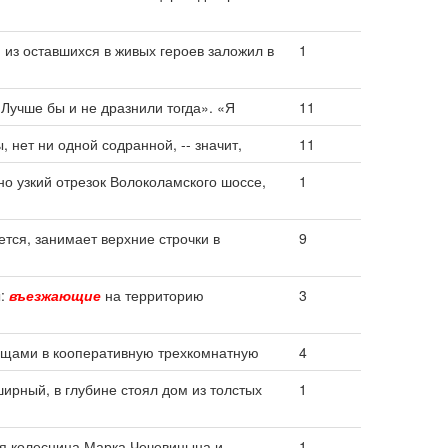
из оставшихся в живых героев заложил в
1
 Лучше бы и не дразнили тогда». «Я
11
 нет ни одной содранной, -- значит,
11
о узкий отрезок Волоколамского шоссе,
1
ется, занимает верхние строчки в
9
ы:
въезжающие
на территорию
3
щами в кооперативную трехкомнатную
4
ирный, в глубине стоял дом из толстых
1
я колесница Марка Чечевицына и
1