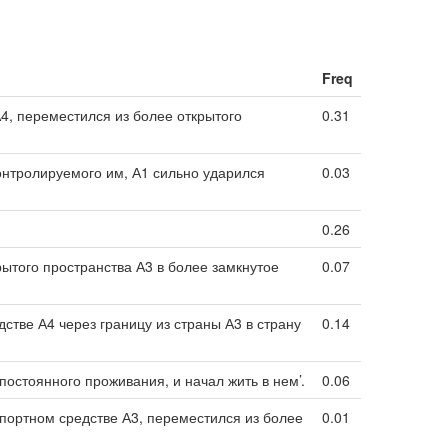
Freq
А4, переместился из более открытого
0.31
онтролируемого им, А1 сильно ударился
0.03
0.26
рытого пространства А3 в более замкнутое
0.07
стве А4 через границу из страны А3 в страну
0.14
остоянного проживания, и начал жить в нем’.
0.06
спортном средстве А3, переместился из более
0.01