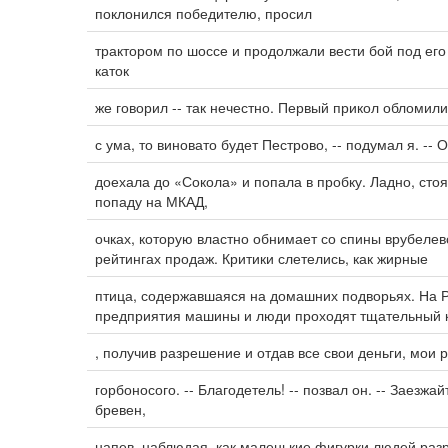
поклонился победителю, просил
трактором по шоссе и продолжали вести бой под его
каток
же говорил -- так нечестно. Первый прикол обломили,
с ума, то виновато будет Пестрово, -- подумал я. --
доехала до «Сокола» и попала в пробку. Ладно, стоя
попаду на МКАД,
очках, которую властно обнимает со спины врубелев
рейтингах продаж. Критики слетелись, как жирные
птица, содержавшаяся на домашних подворьях. На 
предприятия машины и люди проходят тщательный к
, получив разрешение и отдав все свои деньги, мои 
горбоносого. -- Благодетель! -- позвал он. -- Заезж
бревен,
напев, наблюдая, как маленькие фигурки людей ра