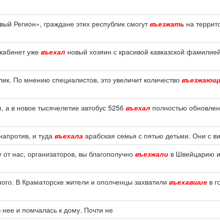
вый Регион», граждане этих республик смогут
въезжать
на террит
 кабинет уже
въехал
новый хозяин с красивой кавказской фамилией,
лик. По мнению специалистов, это увеличит количество
въезжающ
, а в новое тысячелетие автобус 5256
въехал
полностью обновлен
напротив, и туда
въехала
арабская семья с пятью детьми. Они с в
 от нас, организаторов, вы благополучно
въезжали
в Швейцарию и 
нного. В Краматорске жители и ополченцы захватили
въехавшие
в г
 нее и помчалась к дому. Почти не