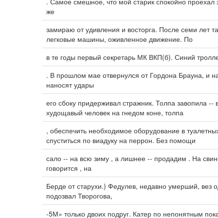
. Самое смешное, что мой старик спокойно проехал 
же
замираю от удивления и восторга. После семи лет 
легковые машины, оживленное движение. По
в те годы первый секретарь МК ВКП(б). Синий тролл
. В прошлом мае отвернулся от Гордона Брауна, и н
наносят удары
его сбоку придерживал стражник. Толпа завопила --
худощавый человек на гнедом коне, толпа
, обеспечить необходимое оборудование в туалетных
спуститься по виадуку на перрон. Без помощи
сало -- на всю зиму , а лишнее -- продадим . На св
говорится , на
Берде от старухи.) Федулев, недавно умерший, вез
подозвал Творогова,
-5М» только двоих подруг. Катер по непонятным по