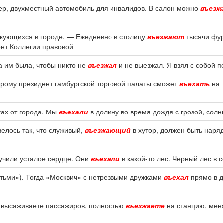
ер, двухместный автомобиль для инвалидов. В салон можно
въезж
ркующихся в городе. — Ежедневно в столицу
въезжают
тысячи фур
нт Коллегии правовой
а им была, чтобы никто не
въезжал
и не выезжал. Я взял с собой п
рому президент гамбургской торговой палаты сможет
въехать
на 
гах от города. Мы
въехали
в долину во время дождя с грозой, солн
велось так, что служивый,
въезжающий
в хутор, должен быть нар
учили усталое сердце. Они
въехали
в какой-то лес. Черный лес в 
тьми»). Тогда «Москвич» с нетрезвыми дружками
въехал
прямо в д
ас высаживаете пассажиров, полностью
въезжаете
на станцию, меня