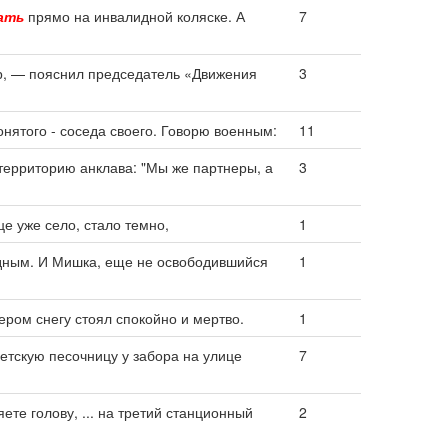
ать
прямо на инвалидной коляске. А
7
, — пояснил председатель «Движения
3
онятого - соседа своего. Говорю военным:
11
территорию анклава: "Мы же партнеры, а
3
це уже село, стало темно,
1
ядным. И Мишка, еще не освободившийся
1
сером снегу стоял спокойно и мертво.
1
етскую песочницу у забора на улице
7
ете голову, ... на третий станционный
2