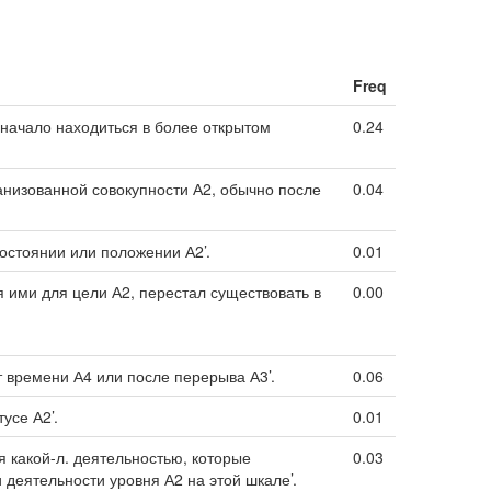
Freq
 начало находиться в более открытом
0.24
анизованной совокупности А2, обычно после
0.04
состоянии или положении А2’.
0.01
 ими для цели А2, перестал существовать в
0.00
 времени А4 или после перерыва А3’.
0.06
усе А2’.
0.01
 какой-л. деятельностью, которые
0.03
деятельности уровня А2 на этой шкале’.