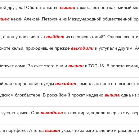
 мой друг, да! Обстоятельство
вышло
такое... вот оно как, милый мой
ышел
некий Алексей Петрухин из Международной общественной ор
, а поп у нас с честью
выйдет
из всех испытаний". Однако все эт
есноте кельи, приходившие прежде
выходили
и уступали другим. А
твует дома. За счет этого они и
вышли
в ТОП-16. В полете коман
ной для отправления нужды
выходит
, выползает или его выносят н
удском блокбастере. В российский прокат недавно
вышла
одна из 
скусала крыса. Она
выходила
из квартиры, задела дверью эту звер
о в портфеле. А тогда
вышел
указ, что за изготовление и распрос