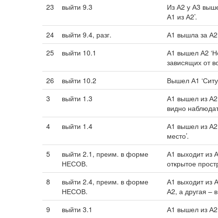
23
выйти 9.3
Из А2 у А3 выш
А1 из А2’.
24
выйти 9.4, разг.
А1 вышла за А2
25
выйти 10.1
А1 вышел А2 ‘Но
зависящих от в
26
выйти 10.2
Вышел А1 ‘Ситу
3
выйти 1.3
А1 вышел из А2
видно наблюдат
4
выйти 1.4
А1 вышел из А2
место’.
5
выйти 2.1, преим. в форме
А1 выходит из 
НЕСОВ.
открытое простр
8
выйти 2.4, преим. в форме
А1 выходит из 
НЕСОВ.
А2, а другая – 
9
выйти 3.1
А1 вышел из А2