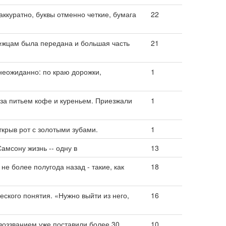
аккуратно, буквы отменно четкие, бумага
22
ежцам была передана и большая часть
21
неожиданно: по краю дорожки,
1
 за питьем кофе и куреньем. Приезжали
1
ткрыв рот с золотыми зубами.
1
амсону жизнь -- одну в
13
не более полугода назад - такие, как
18
ского понятия. «Нужно выйти из него,
16
воззванием уже поставили более 30
10