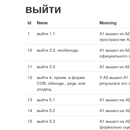
выйти
Id
Name
Meaning
1
выйти 1.1
А1 вышел из А2
пространстве А3
10
выйти 3.2, необиходн.
А1 вышел из А2
официального з
11
выйти 3.3
А1 вышел из А2
12
выйти 4, преим. в форме
У А3 вышел А1 
СОВ; обиходн., редк. или
результате его 
уходящ.
13
выйти 5.1
А1 вышел на А2
14
выйти 5.2
А1 вышел на А2 
15
выйти 5.3
А1 вышел на А2
формально оцен