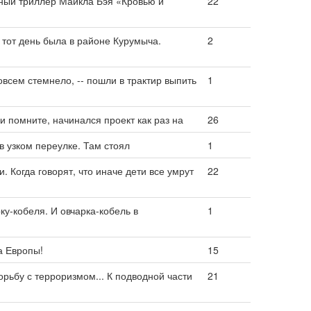
ый триллер Майкла Бэя «Кровью и
22
в тот день была в районе Курумыча.
2
овсем стемнело, -- пошли в трактир выпить
1
и помните, начинался проект как раз на
26
в узком переулке. Там стоял
1
 Когда говорят, что иначе дети все умрут
22
ку-кобеля. И овчарка-кобель в
1
а Европы!
15
орьбу с терроризмом... К подводной части
21