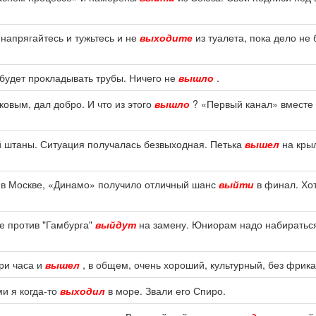
 напрягайтесь и тужьтесь и не
выходите
из туалета, пока дело не
 будет прокладывать трубы. Ничего не
вышло
.
овым, дал добро. И что из этого
вышло
? «Первый канал» вместе 
ой штаны. Ситуация получалась безвыходная. Петька
вышел
на крыл
ка в Москве, «Динамо» получило отличный шанс
выйти
в финал. Хо
че против "Гамбурга"
выйдут
на замену. Юниорам надо набираться
ри часа и
вышел
, в общем, очень хороший, культурный, без фрик
ми я когда-то
выходил
в море. Звали его Спиро.