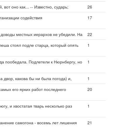
, вот оно как... -- Известно, сударь;
26
ганизации содействия
17
и доводы местных иерархов не убедили. На
22
леша стоял подле старца, который опять
1
да пообедала. Подлетели к Нюрнбергу, но
1
а двор, какова бы ни была погода) и,
1
самых его ярких работ последнего
20
югу, и хвостатая тварь несколько раз
1
транение самогона - восемь лет лишения
21