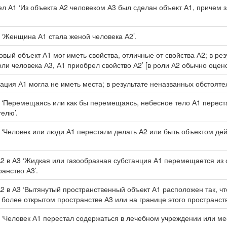
ел А1 ‘Из объекта А2 человеком А3 был сделан объект А1, причем з
 ‘Женщина А1 стала женой человека А2’.
вый объект А1 мог иметь свойства, отличные от свойства А2; в рез
оли человека А3, А1 приобрел свойство А2’ [в роли А2 обычно оцен
ация А1 могла не иметь места; в результате неназванных обстоятел
 ‘Перемещаясь или как бы перемещаясь, небесное тело А1 переста
елю’.
 ‘Человек или люди А1 перестали делать А2 или быть объектом дей
А2 в А3 ‘Жидкая или газообразная субстанция А1 перемещается из 
анство А3’.
А2 в А3 ‘Вытянутый пространственный объект А1 расположен так, чт
в более открытом пространстве А3 или на границе этого пространств
 ‘Человек А1 перестал содержаться в лечебном учреждении или мес