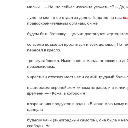
милый... -- Нешто сейчас изволите уезжать-с? -- Да,
, уже не моя, я ее отдал за долги. Тогда же на нас
в
правоохранительным органам, он же
будем бить батюшку - щелчки достанутся чертенятам
со всеми возжелал проститься и всех целовал. По т
пересел в кресло.
трешку забросил. Нынешняя команда агрессивно дейс
приземлились,
у крестьян отхожих мест нет и самый трудный боль
в авторском европейском кинематографе, и в голлив
времени — «Кожа, в которой я
к заражению продуктов и воды. «В июне мою маму и
цапнула
бутылку чачи (виноградный самогон), она была у нег
свободы. Но