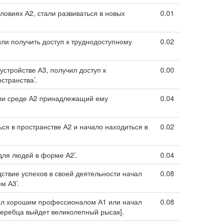
ловиях А2, стали развиваться в новых
0.01
или получить доступ к труднодоступному
0.02
устройстве А3, получил доступ к
0.00
странства’.
или среде А2 принадлежащий ему
0.04
ся в пространстве А2 и начало находиться в
0.02
для людей в форме А2’.
0.04
дствие успехов в своей деятельности начал
0.08
м А3’.
стал хорошим профессионалом А1 или начал
0.08
 жеребца выйдет великолепный рысак].