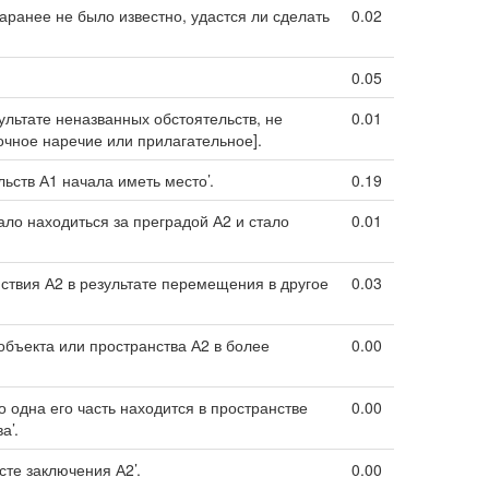
аранее не было известно, удастся ли сделать
0.02
0.05
ультате неназванных обстоятельств, не
0.01
очное наречие или прилагательное].
ьств А1 начала иметь место’.
0.19
ло находиться за преградой А2 и стало
0.01
ствия А2 в результате перемещения в другое
0.03
объекта или пространства А2 в более
0.00
о одна его часть находится в пространстве
0.00
а’.
те заключения А2’.
0.00