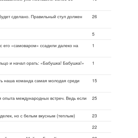
 будет сделано. Правильный стул должен
26
5
с его «самоваром» ссадили далеко на
1
ьцо и начал орать: «Бабушка! Бабушка!»
1
ть наша команда самая молодая среди
15
 опыта международных встреч. Ведь если
25
аделек, но с белым вкусным (теплым)
23
22