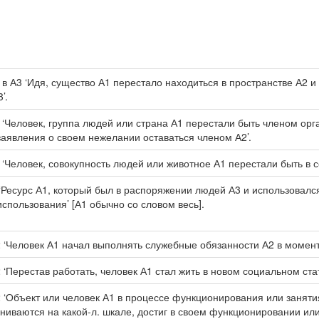
 в А3 ‘Идя, существо А1 перестало находиться в пространстве А2 и
’.
 ‘Человек, группа людей или страна А1 перестали быть членом орг
аявления о своем нежелании оставаться членом А2’.
 ‘Человек, совокупность людей или животное А1 перестали быть в 
‘Ресурс А1, который был в распоряжении людей А3 и использовался
использования’ [А1 обычно со словом весь].
 ‘Человек А1 начал выполнять служебные обязанности А2 в момент
‘Перестав работать, человек А1 стал жить в новом социальном стат
 ‘Объект или человек А1 в процессе функционирования или занятия
иваются на какой-л. шкале, достиг в своем функционировании или 