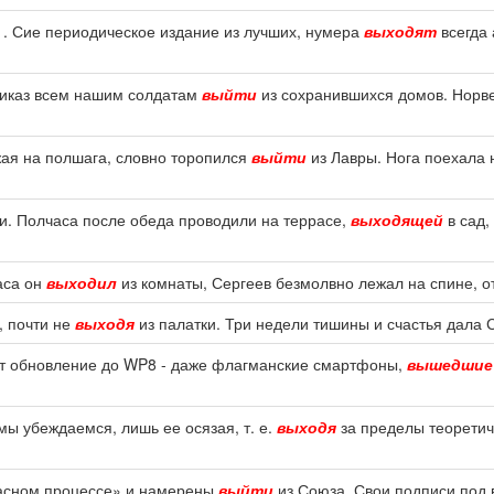
 . Сие периодическое издание из лучших, нумера
выходят
всегда 
приказ всем нашим солдатам
выйти
из сохранившихся домов. Норв
жая на полшага, словно торопился
выйти
из Лавры. Нога поехала 
и. Полчаса после обеда проводили на террасе,
выходящей
в сад,
часа он
выходил
из комнаты, Сергеев безмолвно лежал на спине, о
, почти не
выходя
из палатки. Три недели тишины и счастья дала С
ат обновление до WP8 - даже флагманские смартфоны,
вышедшие
ы убеждаемся, лишь ее осязая, т. е.
выходя
за пределы теоретиче
пасном процессе» и намерены
выйти
из Союза. Свои подписи под 