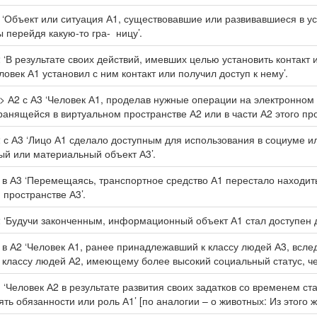
 ‘Объект или ситуация А1, существовавшие или развивавшиеся в ус
ы перейдя какую-то гра- ницу’.
 ‘В результате своих действий, имевших целью установить контакт 
ловек А1 установил с ним контакт или получил доступ к нему’.
> А2 с А3 ‘Человек А1, проделав нужные операции на электронном 
анящейся в виртуальном пространстве А2 или в части А2 этого про
 с А3 ‘Лицо А1 сделало доступным для использования в социуме 
й или материальный объект А3’.
 в А3 ‘Перемещаясь, транспортное средство А1 перестало находить
 пространстве А3’.
 ‘Будучи законченным, информационный объект А1 стал доступен 
 в А2 ‘Человек А1, ранее принадлежавший к классу людей А3, всле
 классу людей А2, имеющему более высокий социальный статус, че
 ‘Человек А2 в результате развития своих задатков со временем 
ть обязанности или роль А1’ [по аналогии – о животных: Из этого