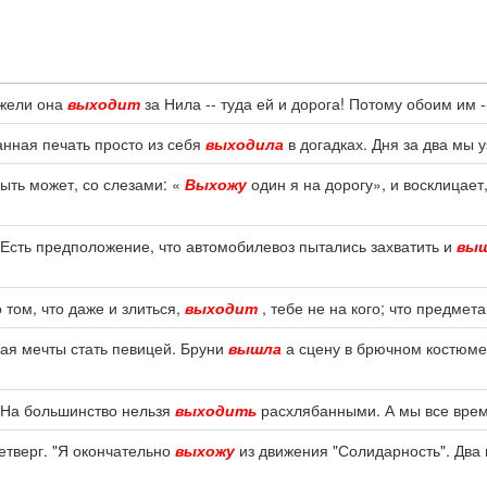
 ежели она
выходит
за Нила -- туда ей и дорога! Потому обоим им -
анная печать просто из себя
выходила
в догадках. Дня за два мы 
быть может, со слезами: «
Выхожу
один я на дорогу», и восклицает
 Есть предположение, что автомобилевоз пытались захватить и
вы
 том, что даже и злиться,
выходит
, тебе не на кого; что предмета
щая мечты стать певицей. Бруни
вышла
а сцену в брючном костюме
. На большинство нельзя
выходить
расхлябанными. А мы все врем
етверг. "Я окончательно
выхожу
из движения "Солидарность". Два 