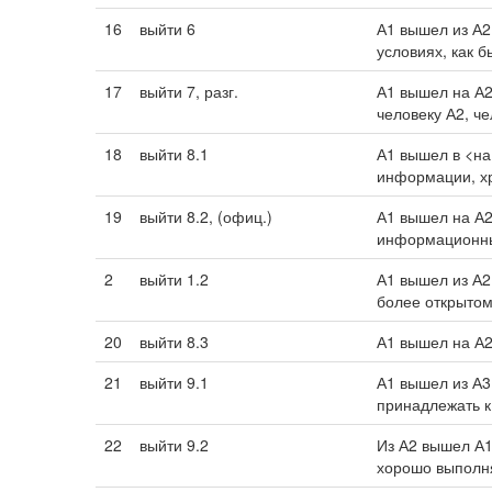
16
выйти 6
А1 вышел из А2
условиях, как б
17
выйти 7, разг.
А1 вышел на А2
человеку А2, че
18
выйти 8.1
А1 вышел в <на
информации, хр
19
выйти 8.2, (офиц.)
А1 вышел на А2
информационны
2
выйти 1.2
А1 вышел из А2
более открытом
20
выйти 8.3
А1 вышел на А2
21
выйти 9.1
А1 вышел из А3
принадлежать к
22
выйти 9.2
Из А2 вышел А1
хорошо выполня