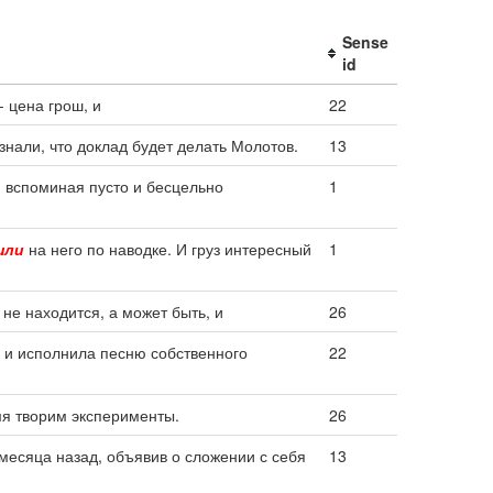
Sense
id
- цена грош, и
22
узнали, что доклад будет делать Молотов.
13
, вспоминая пусто и бесцельно
1
шли
на него по наводке. И груз интересный
1
 не находится, а может быть, и
26
 и исполнила песню собственного
22
я творим эксперименты.
26
месяца назад, объявив о сложении с себя
13