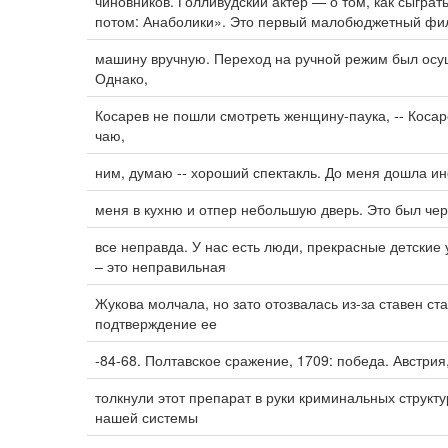
чиновников. Голливудский актер — о том, как сыгра
потом: Анаболики». Это первый малобюджетный фи
машину вручную. Переход на ручной режим был осущ
Однако,
Косарев не пошли смотреть женщину-паука, -- Косар
чаю,
ним, думаю -- хороший спектакль. До меня дошла и
меня в кухню и отпер небольшую дверь. Это был че
все неправда. У нас есть люди, прекрасные детские
– это неправильная
Жукова молчала, но зато отозвалась из-за ставен ст
подтверждение ее
-84-68. Полтавское сражение, 1709: победа. Австрия,
толкнули этот препарат в руки криминальных структу
нашей системы