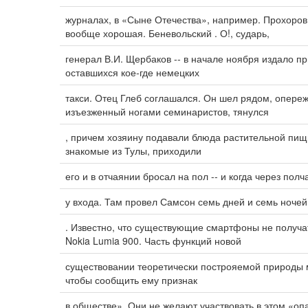
журналах, в «Сыне Отечества», например. Прохоров
вообще хорошая. Беневольский . О!, сударь,
генерал В.И. Щербаков -- в начале ноября издало 
оставшихся кое-где немецких
такси. Отец Глеб соглашался. Он шел рядом, опере
изъезженный ногами семинаристов, тянулся
, причем хозяину подавали блюда растительной пищ
знакомые из Тулы, приходили
его и в отчаянии бросал на пол -- и когда через пол
у входа. Там провел Самсон семь дней и семь ночей
. Известно, что существующие смартфоны не получ
Nokia Lumia 900. Часть функций новой
существовании теоретически построяемой природы м
чтобы сообщить ему признак
в обществе». Они не желают участвовать в этом «о