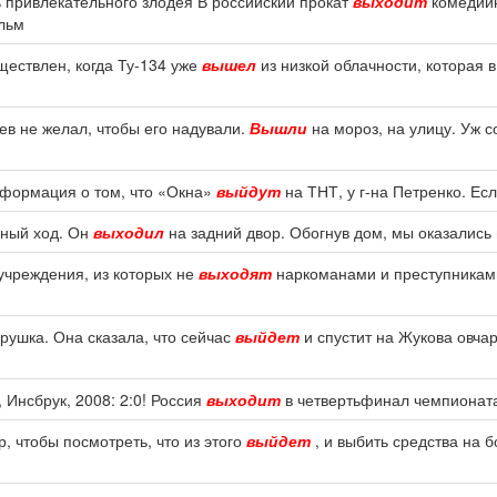
ть привлекательного злодея В российский прокат
выходит
комедийн
льм
ествлен, когда Ту-134 уже
вышел
из низкой облачности, которая 
ев не желал, чтобы его надували.
Вышли
на мороз, на улицу. Уж с
нформация о том, что «Окна»
выйдут
на ТНТ, у г-на Петренко. Есл
рный ход. Он
выходил
на задний двор. Обогнув дом, мы оказались 
 учреждения, из которых не
выходят
наркоманами и преступниками.
арушка. Она сказала, что сейчас
выйдет
и спустит на Жукова овчар
 Инсбрук, 2008: 2:0! Россия
выходит
в четвертьфинал чемпионат
р, чтобы посмотреть, что из этого
выйдет
, и выбить средства на б