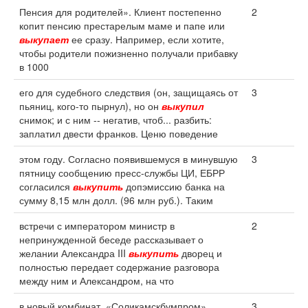
Пенсия для родителей». Клиент постепенно
2
копит пенсию престарелым маме и папе или
выкупает
ее сразу. Например, если хотите,
чтобы родители пожизненно получали прибавку
в 1000
его для судебного следствия (он, защищаясь от
3
пьяниц, кого-то пырнул), но он
выкупил
снимок; и с ним -- негатив, чтоб... разбить:
заплатил двести франков. Ценю поведение
этом году. Согласно появившемуся в минувшую
3
пятницу сообщению пресс-службы ЦИ, ЕБРР
согласился
выкупить
допэмиссию банка на
сумму 8,15 млн долл. (96 млн руб.). Таким
встречи с императором министр в
2
непринужденной беседе рассказывает о
желании Александра III
выкупить
дворец и
полностью передает содержание разговора
между ним и Александром, на что
в новый комбинат. «Соликамскбумпром»
3