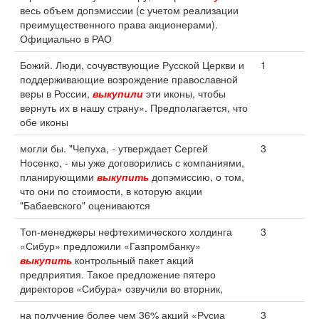
весь объем допэмиссии (с учетом реализации
преимущественного права акционерами).
Официально в РАО
Божий. Люди, сочувствующие Русской Церкви и
1
поддерживающие возрождение православной
веры в России,
выкупили
эти иконы, чтобы
вернуть их в нашу страну». Предполагается, что
обе иконы
могли бы. "Чепуха, - утверждает Сергей
3
Носенко, - мы уже договорились с компаниями,
планирующими
выкупить
допэмиссию, о том,
что они по стоимости, в которую акции
"Бабаевского" оцениваются
Топ-менеджеры нефтехимического холдинга
3
«Сибур» предложили «Газпромбанку»
выкупить
контрольный пакет акций
предприятия. Такое предложение пятеро
директоров «Сибура» озвучили во вторник,
на получение более чем 36% акций «Русиа
3