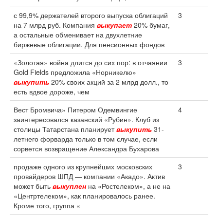
с 99,9% держателей второго выпуска облигаций
3
на 7 млрд руб. Компания
выкупает
20% бумаг,
а остальные обменивает на двухлетние
биржевые облигации. Для пенсионных фондов
«Золотая» война длится до сих пор: в отчаянии
3
Gold Fields предложила «Норникелю»
выкупить
20% своих акций за 2 млрд долл., то
есть вдвое дороже, чем
Вест Бромвича» Питером Одемвингие
4
заинтересовался казанский «Рубин». Клуб из
столицы Татарстана планирует
выкупить
31-
летнего форварда только в том случае, если
сорвется возвращение Александра Бухарова
продаже одного из крупнейших московских
3
провайдеров ШПД — компании «Акадо». Актив
может быть
выкуплен
на «Ростелеком», а не на
«Центртелеком», как планировалось ранее.
Кроме того, группа «