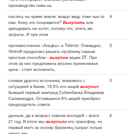
производство пива на
пастись на чужие земли: вокруг ведь тоже чьи-то
4
паи. Кому это понравится?
Выкупать
или
арендовать не хотят, потому что, опять же,
затраты. И при этом
противостояние «Альфы» и Telenor. Очевидно,
3
Vivendi предпочел решить проблему самым
простым способом -
выкупив
акции DT. При
этом за них предложена вполне приемлемая
цена - стоит вспомнить,
словам другого источника, знакомого с
3
ситуацией в банке, 19,5% его акций
выкупил
бывший первый зампред Собинбанка Владимир
Саламандра. Оставшиеся 6% акций приобрел
председатель совета
данные, да и возраст совсем молодой – всего
4
21 год. В итоге мы
выкупили
его трансфер, но
первый матч за основу бразилец сыграл только
через два