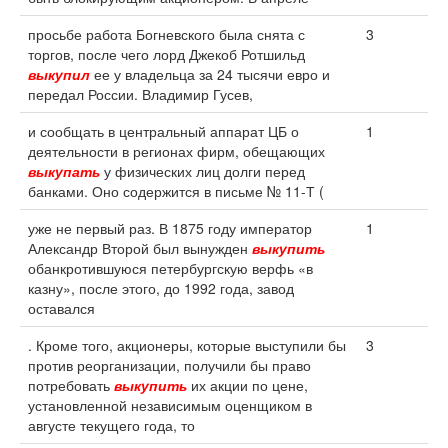
просьбе работа Богневского была снята с
3
торгов, после чего лорд Джекоб Ротшильд
выкупил
ее у владельца за 24 тысячи евро и
передал России. Владимир Гусев,
и сообщать в центральный аппарат ЦБ о
1
деятельности в регионах фирм, обещающих
выкупать
у физических лиц долги перед
банками. Оно содержится в письме № 11-Т (
уже не первый раз. В 1875 году император
1
Александр Второй был вынужден
выкупить
обанкротившуюся петербургскую верфь «в
казну», после этого, до 1992 года, завод
оставался
. Кроме того, акционеры, которые выступили бы
3
против реорганизации, получили бы право
потребовать
выкупить
их акции по цене,
установленной независимым оценщиком в
августе текущего года, то