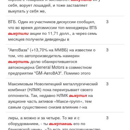
себя, ворует лошадей, и тоже заставляет
выкупать у себя же,
ВТБ. Один из участников дискуссии сообщил,
3
что во время допэмиссии топ-менеджеры ВТБ
выкупили
акции по 11,71 долл., а через семь
месяцев получили дивиденды в
"АвтоВаза" (+13,70% на ММВБ) на известии о
3
том, что автопроизводитель намерен
выкупить
долю обанкротившегося
автоконцерна General Motors в совместном
предприятии "GM-АвтоВАЗ". Помимо этого
Максимовым Новолипецкий металлургический
3
комбинат (НЛМК) пока переигрывает своего
оппонента. Так, недавно НЛМК
выкупил
на
аукционе часть активов «Макси-групп», тем
самым существенно снизив влияние г-на
лиры, а можно и за четыре. То же и с
3
оборудованием, - ты
выкупаешь
его по
банковской цене». «То есть это ростовщичество,