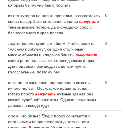
которым бы можно было послать
из его хуторов на новые приволья, возвратились
3
снова назад. Зато домашнее счастье
выкупало
теперь всякие потери, да и ожидался сбор с
баснословного в крае посева
, картофелем, куриным яйцом. Чтобы решить
3
"мясную проблему", сегодня столичные
мясокомбинаты и хладокомбинаты
выкупают
акции региональных животноводческих ферм.
Для подъема производства деньги нужны
колоссальные, поэтому без
пока он не завершен, определенно сказать
3
ничего нельзя. Московское правительство
готово просто
выкупать
нужные здания без
всякой судебной волокиты. Однако владельцы
далеко не всегда идут
о том, что бизнес Skype плохо сочетается с
4
остальными направлениями деятельности
компании.
Выкупить
Skype захотели его