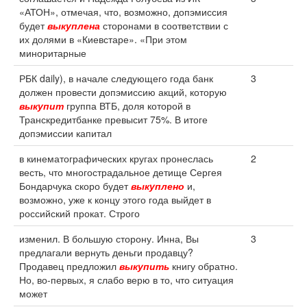
«АТОН», отмечая, что, возможно, допэмиссия
будет
выкуплена
сторонами в соответствии с
их долями в «Киевстаре». «При этом
миноритарные
РБК daily), в начале следующего года банк
3
должен провести допэмиссию акций, которую
выкупит
группа ВТБ, доля которой в
Транскредитбанке превысит 75%. В итоге
допэмиссии капитал
в кинематографических кругах пронеслась
2
весть, что многострадальное детище Сергея
Бондарчука скоро будет
выкуплено
и,
возможно, уже к концу этого года выйдет в
российский прокат. Строго
изменил. В большую сторону. Инна, Вы
3
предлагали вернуть деньги продавцу?
Продавец предложил
выкупить
книгу обратно.
Но, во-первых, я слабо верю в то, что ситуация
может