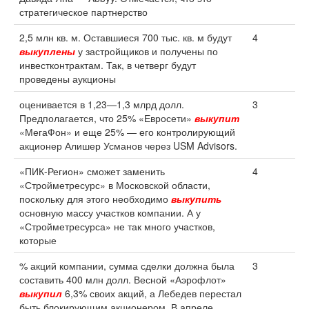
стратегическое партнерство
2,5 млн кв. м. Оставшиеся 700 тыс. кв. м будут
4
выкуплены
у застройщиков и получены по
инвестконтрактам. Так, в четверг будут
проведены аукционы
оценивается в 1,23—1,3 млрд долл.
3
Предполагается, что 25% «Евросети»
выкупит
«МегаФон» и еще 25% — его контролирующий
акционер Алишер Усманов через USM Advisors.
«ПИК-Регион» сможет заменить
4
«Стройметресурс» в Московской области,
поскольку для этого необходимо
выкупить
основную массу участков компании. А у
«Стройметресурса» не так много участков,
которые
% акций компании, сумма сделки должна была
3
составить 400 млн долл. Весной «Аэрофлот»
выкупил
6,3% своих акций, а Лебедев перестал
быть блокирующим акционером. В апреле