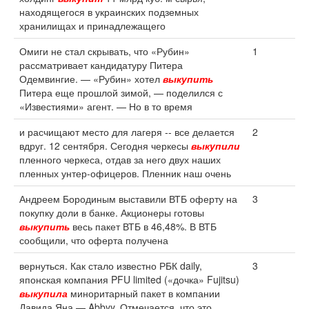
находящегося в украинских подземных
хранилищах и принадлежащего
Омиги не стал скрывать, что «Рубин»
1
рассматривает кандидатуру Питера
Одемвингие. — «Рубин» хотел
выкупить
Питера еще прошлой зимой, — поделился с
«Известиями» агент. — Но в то время
и расчищают место для лагеря -- все делается
2
вдруг. 12 сентября. Сегодня черкесы
выкупили
пленного черкеса, отдав за него двух наших
пленных унтер-офицеров. Пленник наш очень
Андреем Бородиным выставили ВТБ оферту на
3
покупку доли в банке. Акционеры готовы
выкупить
весь пакет ВТБ в 46,48%. В ВТБ
сообщили, что оферта получена
вернуться. Как стало известно РБК daily,
3
японская компания PFU limited («дочка» Fujitsu)
выкупила
миноритарный пакет в компании
Давида Яна — Abbyy. Отмечается, что это