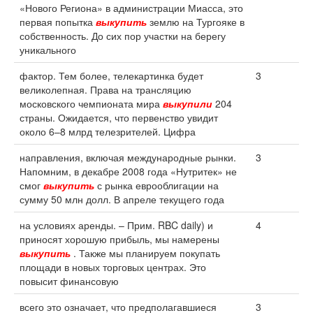
«Нового Региона» в администрации Миасса, это
первая попытка
выкупить
землю на Тургояке в
собственность. До сих пор участки на берегу
уникального
фактор. Тем более, телекартинка будет
3
великолепная. Права на трансляцию
московского чемпионата мира
выкупили
204
страны. Ожидается, что первенство увидит
около 6–8 млрд телезрителей. Цифра
направления, включая международные рынки.
3
Напомним, в декабре 2008 года «Нутритек» не
смог
выкупить
с рынка еврооблигации на
сумму 50 млн долл. В апреле текущего года
на условиях аренды. – Прим. RBC daily) и
4
приносят хорошую прибыль, мы намерены
выкупить
. Также мы планируем покупать
площади в новых торговых центрах. Это
повысит финансовую
всего это означает, что предполагавшиеся
3