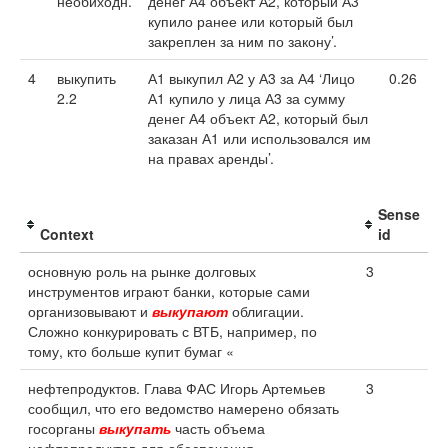
необиходн.
денег А4 объект А2, который А3
купило ранее или который был
закреплен за ним по закону’.
4
выкупить
А1 выкупил А2 у А3 за А4 ‘Лицо
0.26
2.2
А1 купило у лица А3 за сумму
денег А4 объект А2, который был
заказан А1 или использовался им
на правах аренды’.
Sense
Context
id
основную роль на рынке долговых
3
инструментов играют банки, которые сами
организовывают и
выкупают
облигации.
Сложно конкурировать с ВТБ, например, по
тому, кто больше купит бумаг «
нефтепродуктов. Глава ФАС Игорь Артемьев
3
сообщил, что его ведомство намерено обязать
госорганы
выкупать
часть объема