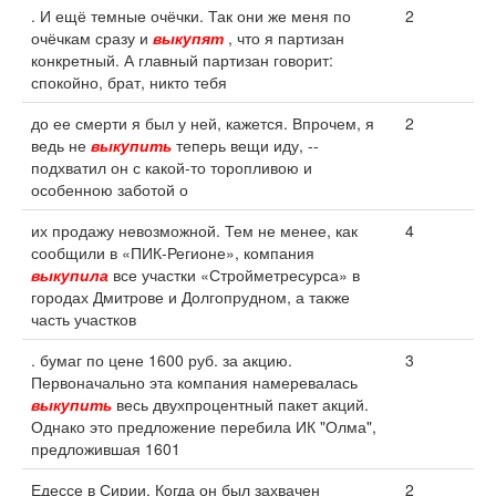
. И ещё темные очёчки. Так они же меня по
2
очёчкам сразу и
выкупят
, что я партизан
конкретный. А главный партизан говорит:
спокойно, брат, никто тебя
до ее смерти я был у ней, кажется. Впрочем, я
2
ведь не
выкупить
теперь вещи иду, --
подхватил он с какой-то торопливою и
особенною заботой о
их продажу невозможной. Тем не менее, как
4
сообщили в «ПИК-Регионе», компания
выкупила
все участки «Стройметресурса» в
городах Дмитрове и Долгопрудном, а также
часть участков
. бумаг по цене 1600 руб. за акцию.
3
Первоначально эта компания намеревалась
выкупить
весь двухпроцентный пакет акций.
Однако это предложение перебила ИК "Олма",
предложившая 1601
Едессе в Сирии. Когда он был захвачен
2