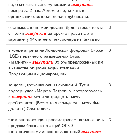
надо связываться с жуликами и
выкупать
номера за 2 тыс. А можно подъехать в
организацию, которая делает дубликаты,
честным, это не мой дизайн. Дело в том, что мы
3
с Полин
выкупили
авторские права на эти
картинки у 94-летнего пенсионера из Кента по
в конце апреля на Лондонской фондовой бирже
3
(LSE) первичного размещения бумаг
«Магнитки»
выкупили
95,5% предложенных им
в качестве опциона акций компании.
Продающим акционером, как
за долги, гречонка один нежинский. Тут и
3
подвернулась Марфа Петровна, поторговалась
и
выкупила
меня за тридцать тысяч
сребреников. (Всего-то я семьдесят тысяч был
должен.) Сочетались
этим энергохолдинг рассматривает возможность
3
продажи блокпакета акций ОГК-3
стратегическому инвестору, который
выкупит