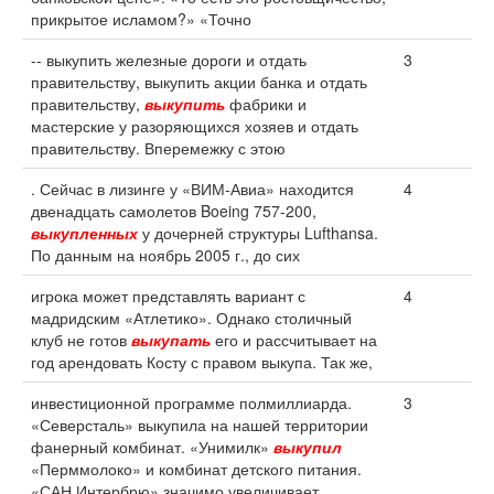
прикрытое исламом?» «Точно
-- выкупить железные дороги и отдать
3
правительству, выкупить акции банка и отдать
правительству,
выкупить
фабрики и
мастерские у разоряющихся хозяев и отдать
правительству. Вперемежку с этою
. Сейчас в лизинге у «ВИМ-Авиа» находится
4
двенадцать самолетов Boeing 757-200,
выкупленных
у дочерней структуры Lufthansa.
По данным на ноябрь 2005 г., до сих
игрока может представлять вариант с
4
мадридским «Атлетико». Однако столичный
клуб не готов
выкупать
его и рассчитывает на
год арендовать Косту с правом выкупа. Так же,
инвестиционной программе полмиллиарда.
3
«Северсталь» выкупила на нашей территории
фанерный комбинат. «Унимилк»
выкупил
«Перммолоко» и комбинат детского питания.
«САН Интербрю» значимо увеличивает