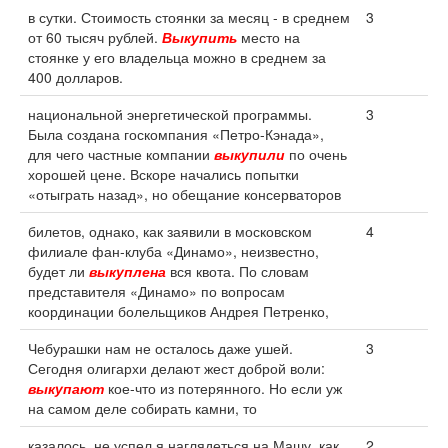
в сутки. Стоимость стоянки за месяц - в среднем
3
от 60 тысяч рублей.
Выкупить
место на
стоянке у его владельца можно в среднем за
400 долларов.
национальной энергетической программы.
3
Была создана госкомпания «Петро-Кэнада»,
для чего частные компании
выкупили
по очень
хорошей цене. Вскоре начались попытки
«отыграть назад», но обещание консерваторов
билетов, однако, как заявили в московском
4
филиале фан-клуба «Динамо», неизвестно,
будет ли
выкуплена
вся квота. По словам
представителя «Динамо» по вопросам
координации болельщиков Андрея Петренко,
Чебурашки нам не осталось даже ушей.
3
Сегодня олигархи делают жест доброй воли:
выкупают
кое-что из потерянного. Но если уж
на самом деле собирать камни, то
казалось, не успел я наглядеться на Машу, как
2