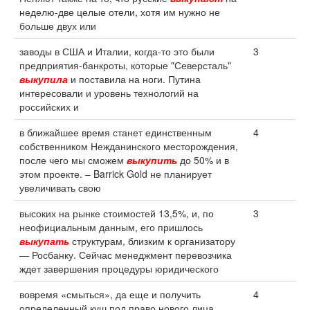
неделю-две целые отели, хотя им нужно не
больше двух или
заводы в США и Италии, когда-то это были
3
предприятия-банкроты, которые "Северсталь"
выкупила
и поставила на ноги. Путина
интересовали и уровень технологий на
российских и
в ближайшее время станет единственным
4
собственником Нежданинского месторождения,
после чего мы сможем
выкупить
до 50% и в
этом проекте. – Barrick Gold не планирует
увеличивать свою
высоких на рынке стоимостей 13,5%, и, по
3
неофициальным данным, его пришлось
выкупать
структурам, близким к организатору
— Росбанку. Сейчас менеджмент перевозчика
ждет завершения процедуры юридического
вовремя «смыться», да еще и получить
4
определенный куш под право нового лица