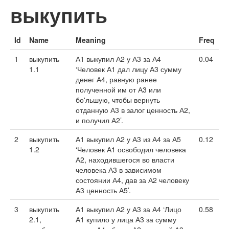
выкупить
Id
Name
Meaning
Freq
1
выкупить
А1 выкупил А2 у А3 за А4
0.04
1.1
‘Человек А1 дал лицу А3 сумму
денег А4, равную ранее
полученной им от А3 или
бо'льшую, чтобы вернуть
отданную А3 в залог ценность А2,
и получил А2’.
2
выкупить
А1 выкупил А2 у А3 из А4 за А5
0.12
1.2
‘Человек А1 освободил человека
А2, находившегося во власти
человека А3 в зависимом
состоянии А4, дав за А2 человеку
А3 ценность А5’.
3
выкупить
А1 выкупил А2 у А3 за А4 ‘Лицо
0.58
2.1,
А1 купило у лица А3 за сумму