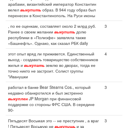
арабами, византийский император Константин
велел
выкупить
образ. В 944 году образ был
перенесен в Константинополь. На Руси иконы
, по ее оценкам, составляет около 2 млрд руб.
3
Ранее о своем желании
выкупить
долю
республики в «Полиэфе» заявляла также
«Башнефть». Однако, как сказал РБК daily
этот опыт вряд ли приживется. Единственный
4
выход - создавать товарищество собственников
жилья и
выкупать
землю во дворах, тогда ее
точно никто не застроит. Солист группы
"Иванушки
работал в банке Bear Stearns Cos., который
3
недавно обанкротился и был экстренно
выкуплен
JP Morgan при финансовой
поддержке со стороны ФРС США. В середине
90-
Пятьдесят Восьмая это -- не преступник , а враг
3
! Пятьдесят Восьмую не
выкупишь
и за