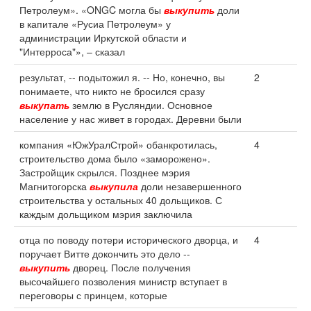
Петролеум». «ONGC могла бы
выкупить
доли
в капитале «Русиа Петролеум» у
администрации Иркутской области и
"Интерроса"», – сказал
результат, -- подытожил я. -- Но, конечно, вы
2
понимаете, что никто не бросился сразу
выкупать
землю в Русляндии. Основное
население у нас живет в городах. Деревни были
компания «ЮжУралСтрой» обанкротилась,
4
строительство дома было «заморожено».
Застройщик скрылся. Позднее мэрия
Магнитогорска
выкупила
доли незавершенного
строительства у остальных 40 дольщиков. С
каждым дольщиком мэрия заключила
отца по поводу потери исторического дворца, и
4
поручает Витте докончить это дело --
выкупить
дворец. После получения
высочайшего позволения министр вступает в
переговоры с принцем, которые