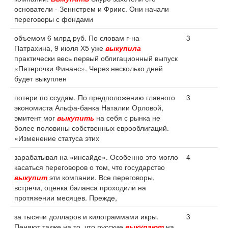
основатели - Зеннстрем и Фриис. Они начали
переговоры с фондами
объемом 6 млрд руб. По словам г-на
3
Патрахина, 9 июля Х5 уже
выкупила
практически весь первый облигационный выпуск
«Пятерочки Финанс». Через несколько дней
будет выкуплен
потери по ссудам. По предположению главного
3
экономиста Альфа-банка Наталии Орловой,
эмитент мог
выкупить
на себя с рынка не
более половины собственных еврооблигаций.
«Изменение статуса этих
зарабатывал на «инсайде». Особенно это могло
4
касаться переговоров о том, что государство
выкупит
эти компании. Все переговоры,
встречи, оценка баланса проходили на
протяжении месяцев. Прежде,
за тысячи долларов и килограммами икры.
3
Пеняют также на то, что русские
выкупают
на