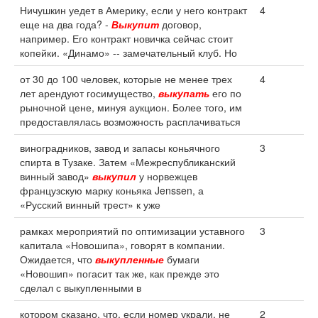
Ничушкин уедет в Америку, если у него контракт
4
еще на два года? -
Выкупит
договор,
например. Его контракт новичка сейчас стоит
копейки. «Динамо» -- замечательный клуб. Но
от 30 до 100 человек, которые не менее трех
4
лет арендуют госимущество,
выкупать
его по
рыночной цене, минуя аукцион. Более того, им
предоставлялась возможность расплачиваться
виноградников, завод и запасы коньячного
3
спирта в Тузаке. Затем «Межреспубликанский
винный завод»
выкупил
у норвежцев
французскую марку коньяка Jenssen, а
«Русский винный трест» к уже
рамках мероприятий по оптимизации уставного
3
капитала «Новошипа», говорят в компании.
Ожидается, что
выкупленные
бумаги
«Новошип» погасит так же, как прежде это
сделал с выкупленными в
котором сказано, что, если номер украли, не
2