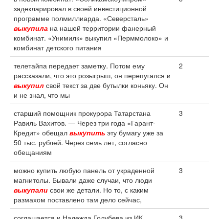
задекларировал в своей инвестиционной
программе полмиллиарда. «Северсталь»
выкупила
на нашей территории фанерный
комбинат. «Унимилк» выкупил «Перммолоко» и
комбинат детского питания
телетайпа передает заметку. Потом ему
2
рассказали, что это розыгрыш, он перепугался и
выкупил
свой текст за две бутылки коньяку. Он
и не знал, что мы
старший помощник прокурора Татарстана
3
Равиль Вахитов. — Через три года «Гарант-
Кредит» обещал
выкупить
эту бумагу уже за
50 тыс. рублей. Через семь лет, согласно
обещаниям
можно купить любую панель от украденной
3
магнитолы. Бывали даже случаи, что люди
выкупали
свои же детали. Но то, с каким
размахом поставлено там дело сейчас,
соглашается и Надежда Голубева из ИК
3