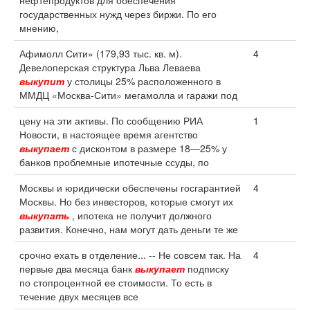
нефтепродуктов для обеспечения
государственных нужд через биржи. По его
мнению,
Афимолл Сити» (179,93 тыс. кв. м).
4
Девелоперская структура Льва Леваева
выкупит
у столицы 25% расположенного в
ММДЦ «Москва-Сити» мегамолла и гаражи под
цену на эти активы. По сообщению РИА
1
Новости, в настоящее время агентство
выкупает
с дисконтом в размере 18—25% у
банков проблемные ипотечные ссуды, по
Москвы и юридически обеспечены госгарантией
4
Москвы. Но без инвесторов, которые смогут их
выкупать
, ипотека не получит должного
развития. Конечно, нам могут дать деньги те же
срочно ехать в отделение... -- Не совсем так. На
4
первые два месяца банк
выкупает
подписку
по стопроцентной ее стоимости. То есть в
течение двух месяцев все