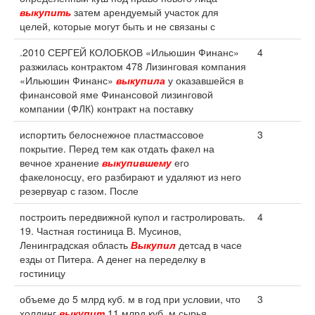
выкупить
затем арендуемый участок для
целей, которые могут быть и не связаны с
.2010 СЕРГЕЙ КОЛОБКОВ «Ильюшин Финанс»
4
разжилась контрактом 478 Лизинговая компания
«Ильюшин Финанс»
выкупила
у оказавшейся в
финансовой яме Финансовой лизинговой
компании (ФЛК) контракт на поставку
испортить белоснежное пластмассовое
3
покрытие. Перед тем как отдать факел на
вечное хранение
выкупившему
его
факелоносцу, его разбирают и удаляют из него
резервуар с газом. После
построить передвижной купол и гастролировать.
4
19. Частная гостиница В. Мусинов,
Ленинградская область
Выкупил
детсад в часе
езды от Питера. А денег на переделку в
гостиницу
объеме до 5 млрд куб. м в год при условии, что
3
холдинг
выкупит
11 млрд куб. м сырья,