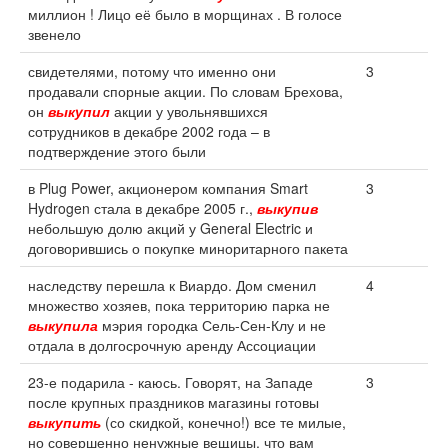
миллион ! Лицо её было в морщинах . В голосе
звенело
свидетелями, потому что именно они
3
продавали спорные акции. По словам Брехова,
он
выкупил
акции у увольнявшихся
сотрудников в декабре 2002 года – в
подтверждение этого были
в Plug Power, акционером компания Smart
3
Hydrogen стала в декабре 2005 г.,
выкупив
небольшую долю акций у General Electric и
договорившись о покупке миноритарного пакета
наследству перешла к Виардо. Дом сменил
4
множество хозяев, пока территорию парка не
выкупила
мэрия городка Сель-Сен-Клу и не
отдала в долгосрочную аренду Ассоциации
23-е подарила - каюсь. Говорят, на Западе
3
после крупных праздников магазины готовы
выкупить
(со скидкой, конечно!) все те милые,
но совершенно ненужные вещицы, что вам