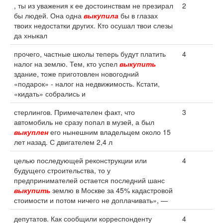
, ты из уважения к ее достоинствам не презирал
2
бы людей. Она одна
выкупила
бы в глазах
твоих недостатки других. Кто осушал твои слезы
да хныкал
прочего, частные школы теперь будут платить
4
налог на землю. Тем, кто успел
выкупить
здание, тоже приготовлен новогодний
«подарок» - налог на недвижимость. Кстати,
«кидать» собрались и
стерлингов. Примечателен факт, что
3
автомобиль не сразу попал в музей, а был
выкуплен
его нынешним владельцем около 15
лет назад. С двигателем 2,4 л
целью последующей реконструкции или
4
будущего строительства, то у
предпринимателей остается последний шанс
выкупить
землю в Москве за 45% кадастровой
стоимости и потом ничего не доплачивать», —
депутатов. Как сообщили корреспонденту
4