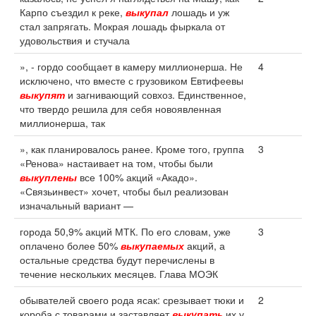
Карпо съездил к реке,
выкупал
лошадь и уж
стал запрягать. Мокрая лошадь фыркала от
удовольствия и стучала
», - гордо сообщает в камеру миллионерша. Не
4
исключено, что вместе с грузовиком Евтифеевы
выкупят
и загнивающий совхоз. Единственное,
что твердо решила для себя новоявленная
миллионерша, так
», как планировалось ранее. Кроме того, группа
3
«Ренова» настаивает на том, чтобы были
выкуплены
все 100% акций «Акадо».
«Связьинвест» хочет, чтобы был реализован
изначальный вариант —
города 50,9% акций МТК. По его словам, уже
3
оплачено более 50%
выкупаемых
акций, а
остальные средства будут перечислены в
течение нескольких месяцев. Глава МОЭК
обывателей своего рода ясак: срезывает тюки и
2
короба с товарами и заставляет
выкупать
их у