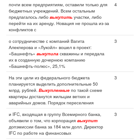
почти всем предприятиям, оставили только для
4
бюджетных учреждений. Всем остальным
предлагалось либо
выкупить
участки, либо
перейти на их аренду. Новация не прошла из-за
конфликтов с
о сотрудничестве с компаний Вагита
3
Алекперова и «Лукойл» вошел в проект:
«Башнефть»
выкупила
скважины и передала
их в созданную дочернюю компанию
«Башнефть-полюс», 25,1%
На эти цели из федерального бюджета
3
планируется выделить дополнительные 50
млрд. рублей.
Выкупленные
по такой схеме
квартиры достанутся жильцам ветхих и
аварийных домов. Порядок переселения
и IFC, входящая в группу Всемирного банка,
3
объявили о том, что корпорация
выкупит
допэмиссии банка за 184 млн долл. Директор
IFC по работе на финансовых