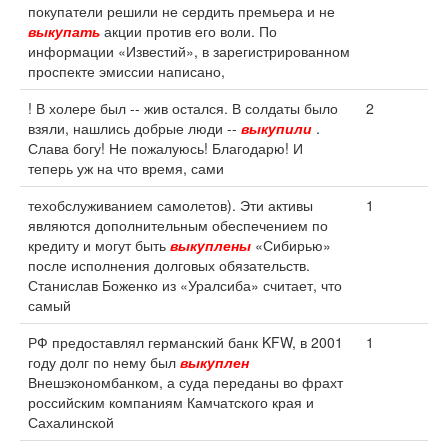
покупатели решили не сердить премьера и не
выкупать
акции против его воли. По
информации «Известий», в зарегистрированном
проспекте эмиссии написано,
! В холере был -- жив остался. В солдаты было
2
взяли, нашлись добрые люди --
выкупили
.
Слава богу! Не пожалуюсь! Благодарю! И
теперь уж на что время, сами
техобслуживанием самолетов). Эти активы
1
являются дополнительным обеспечением по
кредиту и могут быть
выкуплены
«Сибирью»
после исполнения долговых обязательств.
Станислав Боженко из «Уралсиба» считает, что
самый
РФ предоставлял германский банк KFW, в 2001
1
году долг по нему был
выкуплен
Внешэкономбанком, а суда переданы во фрахт
российским компаниям Камчатского края и
Сахалинской