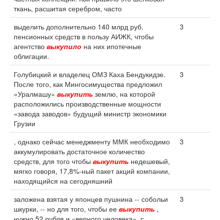
ткань, расшитая серебром, часто
выделить дополнительно 140 млрд руб.
3
пенсионных средств в пользу АИЖК, чтобы
агентство
выкупило
на них ипотечные
облигации.
Голубицкий и владелец ОМЗ Каха Бендукидзе.
3
После того, как Мингосимущества предложил
«Уралмашу»
выкупить
землю, на которой
расположились производственные мощности
«завода заводов» будущий министр экономики
Грузии
, однако сейчас менеджменту ММК необходимо
3
аккумулировать достаточное количество
средств, для того чтобы
выкупить
недешевый,
мягко говоря, 17,8%-ный пакет акций компании,
находящийся на сегодняшний
заложена взятая у японцев пушнина -- собольи
3
шкурки, -- но для того, чтобы ее
выкупить
,
нужно 52 рубля и «верного человека», с