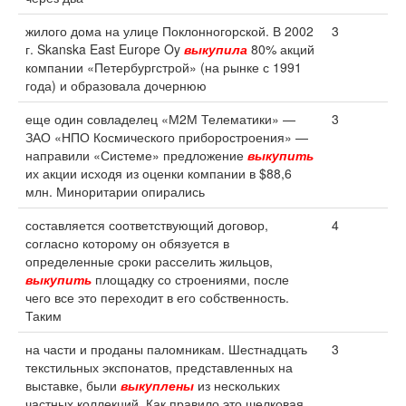
жилого дома на улице Поклонногорской. В 2002
3
г. Skanska East Europe Oy
выкупила
80% акций
компании «Петербургстрой» (на рынке с 1991
года) и образовала дочернюю
еще один совладелец «М2М Телематики» —
3
ЗАО «НПО Космического приборостроения» —
направили «Системе» предложение
выкупить
их акции исходя из оценки компании в $88,6
млн. Миноритарии опирались
составляется соответствующий договор,
4
согласно которому он обязуется в
определенные сроки расселить жильцов,
выкупить
площадку со строениями, после
чего все это переходит в его собственность.
Таким
на части и проданы паломникам. Шестнадцать
3
текстильных экспонатов, представленных на
выставке, были
выкуплены
из нескольких
частных коллекций. Как правило это шелковая