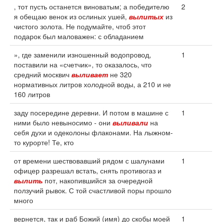
, тот пусть останется виноватым; а победителю
2
я обещаю венок из ослиных ушей,
вылитых
из
чистого золота. Не подумайте, чтоб этот
подарок был маловажен: с обладанием
», где заменили изношенный водопровод,
1
поставили на «счетчик», то оказалось, что
средний москвич
выливает
не 320
нормативных литров холодной воды, а 210 и не
160 литров
заду посередине деревни. И потом в машине с
1
ними было невыносимо - они
выливали
на
себя духи и одеколоны флаконами. На лыжном-
то курорте! Те, кто
от времени шествовавший рядом с шалунами
1
офицер разрешал встать, снять противогаз и
вылить
пот, накопившийся за очередной
ползучий рывок. С той счастливой поры прошло
много
вернется, так и раб Божий (имя) до скобы моей
1