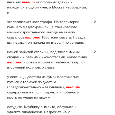
весь как
вылит
из огромных зданий и
находится в одной куче, а Москва необозрима,
и
экологическая катастрофа. На территории
2
бывшего мазутохранилища Ульяновского
машиностроительного завода на землю
оказалось
вылито
1300 тонн мазута. Правда,
выливаться он начала не вчера и не сегодня.
нашей забытой старины, под тяжелыми их
2
сводами и резными иконостасами, много было
вылито
и слез и молитв от набегов татар, от
вторжений поляков, о славе
у лестницы достали из сумок пластиковые
1
бутыли с горючей жидкостью
(предположительно – газолином),
вылили
содержимое на пол, подожгли и побежали
прочь по улице на виду у
остудите. Клубнику вымойте, обсушите и
1
удалите плодоножки. Разрежьте на 2