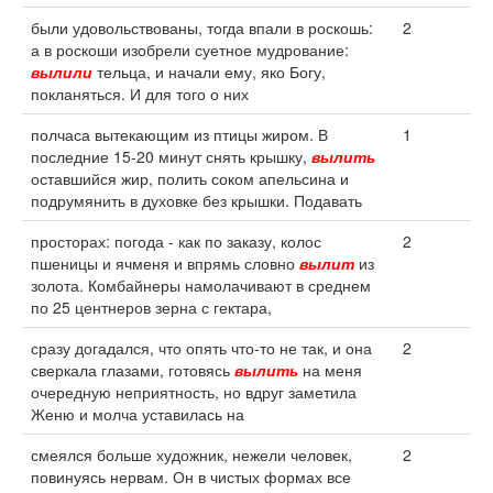
были удовольствованы, тогда впали в роскошь:
2
а в роскоши изобрели суетное мудрование:
вылили
тельца, и начали ему, яко Богу,
покланяться. И для того о них
полчаса вытекающим из птицы жиром. В
1
последние 15-20 минут снять крышку,
вылить
оставшийся жир, полить соком апельсина и
подрумянить в духовке без крышки. Подавать
просторах: погода - как по заказу, колос
2
пшеницы и ячменя и впрямь словно
вылит
из
золота. Комбайнеры намолачивают в среднем
по 25 центнеров зерна с гектара,
сразу догадался, что опять что-то не так, и она
2
сверкала глазами, готовясь
вылить
на меня
очередную неприятность, но вдруг заметила
Женю и молча уставилась на
смеялся больше художник, нежели человек,
2
повинуясь нервам. Он в чистых формах все