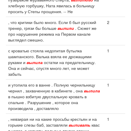
хлебную горбушку, Ната явилась в больницу
просить у Степы прощения. -- Не
, что критики было много. Если б был русский
2
тренер, грязи бы больше
вылили
. Сюжет же
про нарушение режима на Первом канале
выглядел смешно.
с кроватью стояла недопитая бутылка
1
шампанского. Валька взяла ее дрожащими
руками и
вылила
остатки на предательницу.
Она и сейчас, спустя много лет, не может
забыть
и утопила его в ванне . Полную чернильницу
1
чернил , захваченную в кабинете , она
вылила
в пышно взбитую двуспальную кровать в
спальне . Разрушение , которое она
производила , доставляло
, невзирая ни на какие просьбы крестьян и на
1
горькие слезы баб, заставляли
выливать
квас
в навоз, а капусту, редьку и другие овощи