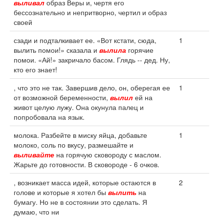
выливал
образ Веры и, чертя его
бессознательно и непритворно, чертил и образ
своей
сзади и подталкивает ее. «Вот кстати, сюда,
1
вылить помои!» сказала и
вылила
горячие
помои. «Ай!» закричало басом. Глядь -- дед. Ну,
кто его знает!
, что это не так. Завершив дело, он, оберегая ее
1
от возможной беременности,
вылил
ей на
живот целую лужу. Она окунула палец и
попробовала на язык.
молока. Разбейте в миску яйца, добавьте
1
молоко, соль по вкусу, размешайте и
выливайте
на горячую сковороду с маслом.
Жарьте до готовности. В сковороде - 6 очков.
, возникает масса идей, которые остаются в
2
голове и которые я хотел бы
вылить
на
бумагу. Но не в состоянии это сделать. Я
думаю, что ни