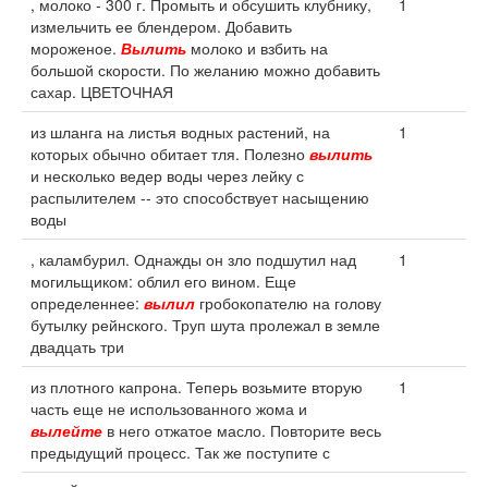
, молоко - 300 г. Промыть и обсушить клубнику,
1
измельчить ее блендером. Добавить
мороженое.
Вылить
молоко и взбить на
большой скорости. По желанию можно добавить
сахар. ЦВЕТОЧНАЯ
из шланга на листья водных растений, на
1
которых обычно обитает тля. Полезно
вылить
и несколько ведер воды через лейку с
распылителем -- это способствует насыщению
воды
, каламбурил. Однажды он зло подшутил над
1
могильщиком: облил его вином. Еще
определеннее:
вылил
гробокопателю на голову
бутылку рейнского. Труп шута пролежал в земле
двадцать три
из плотного капрона. Теперь возьмите вторую
1
часть еще не использованного жома и
вылейте
в него отжатое масло. Повторите весь
предыдущий процесс. Так же поступите с