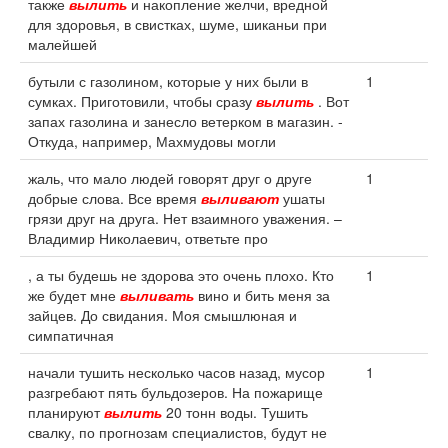
также
вылить
и накопление желчи, вредной
для здоровья, в свистках, шуме, шиканьи при
малейшей
бутыли с газолином, которые у них были в
1
сумках. Приготовили, чтобы сразу
вылить
. Вот
запах газолина и занесло ветерком в магазин. -
Откуда, например, Махмудовы могли
жаль, что мало людей говорят друг о друге
1
добрые слова. Все время
выливают
ушаты
грязи друг на друга. Нет взаимного уважения. –
Владимир Николаевич, ответьте про
, а ты будешь не здорова это очень плохо. Кто
1
же будет мне
выливать
вино и бить меня за
зайцев. До свидания. Моя смышлюная и
симпатичная
начали тушить несколько часов назад, мусор
1
разгребают пять бульдозеров. На пожарище
планируют
вылить
20 тонн воды. Тушить
свалку, по прогнозам специалистов, будут не