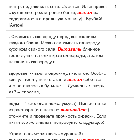
центр, подключил к сети. Смеется. Илья привез
1
с кухни две трехлитровые банки,
вылил
их
содержимое в стиральную машину] . Врубай!
[Антон]
. Смазывать сковороду перед выпеканием
1
каждого блина. Можно смазывать сковороду
кусочком свиного сала.
Выливать
блинное
тесто лучше на один край сковороды, а затем
наклонять сковороду в
здоровье, -- взял и опрокинул налитое. Особист
1
кивнул, взял у него стакан и
вылил
себе все,
что оставалось в бутылке. -- Думаешь, я зверь,
да? -- спросил,
воды -- 1 столовая ложка уксуса). Выньте нитки
1
из раствора (его пока не
выливайте
),
отожмите и проверьте прочность окраски. Если
нитки все же линяют, попробуйте следующее:
Утром, опохмелившись «мурашкой» --
1
пузырьком муравьиного спирта,
вылитого
на