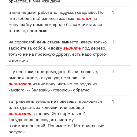
оркестра, и мне уже даже
и мне не дает работать, подумал сварливо. Но
1
что любопытно: излился желчью,
вылил
на
жену шайку помоев и вроде бы сам очистился
от грязи, настолько
на сороковой день стакан вынести, дверь только
1
закройте за собой, и водку
вылить
под дерево,
только не на проезжую дорогу, есть надо строго
в полночь,
-- у нее такие прегромадные были, лыжные,
1
американские, откуда уж, не знаю -- и
выливает
из них воду, чуть не по ведру из
каждого. -- Залезай,-- говорю,-- обратно
за тридевять земель не повезешь, приходится
1
или отдавать за копейки, или вообще
выливать
в канаву. Это нормально?
Государство не создает систему
взаимоотношений. Понимаете? Материальные
ресурсы