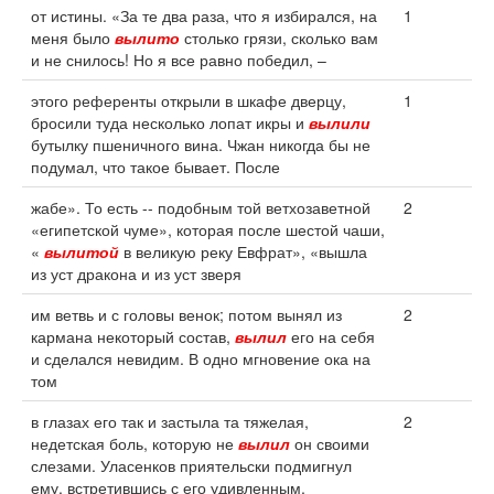
от истины. «За те два раза, что я избирался, на
1
меня было
вылито
столько грязи, сколько вам
и не снилось! Но я все равно победил, –
этого референты открыли в шкафе дверцу,
1
бросили туда несколько лопат икры и
вылили
бутылку пшеничного вина. Чжан никогда бы не
подумал, что такое бывает. После
жабе». То есть -- подобным той ветхозаветной
2
«египетской чуме», которая после шестой чаши,
«
вылитой
в великую реку Евфрат», «вышла
из уст дракона и из уст зверя
им ветвь и с головы венок; потом вынял из
2
кармана некоторый состав,
вылил
его на себя
и сделался невидим. В одно мгновение ока на
том
в глазах его так и застыла та тяжелая,
2
недетская боль, которую не
вылил
он своими
слезами. Уласенков приятельски подмигнул
ему, встретившись с его удивленным,