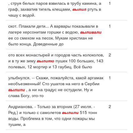
, струя белых паров взвилась в трубу камина, а
1
граф, захватив тигель клещами,
вылил
ртуть в
чашу с водой.
скот. Плакали дети... А варвары показывали в
1
лагере херсонитам горшки с водою,
выливали
ее со смехом на песок. Мукам христиан не
было конца. Доведенные до
ото всех монастырей и городов часть колоколов,
2
и в ту же зиму
вылито
пушек 100 больших, 143
полевых, 12 мортир и 13 гаубиц. Всё было
улыбнулся. -- Скажи, пожалуйста, какой аргамак
1
необъезженный! Сто ушатов на него в Сербии
вылили
, а ни на градус не остудили. Ну и
слава Богу, это-то
Андрианова. - Только за вторник (27 июля. -
2
Ред.) и только с самолетов
вылили
515 тонн
воды. Проблема в том, что одни пожары мы
тушим, а