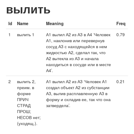
вылить
Id
Name
Meaning
Freq
1
вылить 1
А1 вылил А2 из А3 в А4 ‘Человек
0.79
А1, наклонив или перевернув
сосуд А3 с находящейся в нем
жидкостью А2, сделал так, что
А2 вытекла из А3 и начала
находиться в сосуде или в месте
А4’.
2
вылить 2,
А1 вылил А2 из А3 ‘Человек А1
0.21
преим. в
создал объект А2 из субстанции
форме
А3, вылив расплавленную А3 в
ПРИЧ
форму и охладив ее, так что она
СТРАД
затвердела’.
ПРОШ;
НЕСОВ нет;
(уходящ.).