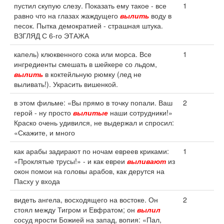
пустил скупую слезу. Показать ему такое - все
1
равно что на глазах жаждущего
вылить
воду в
песок. Пытка демократией - страшная штука.
ВЗГЛЯД С 6-го ЭТАЖА
капель) клюквенного сока или морса. Все
1
ингредиенты смешать в шейкере со льдом,
вылить
в коктейльную рюмку (лед не
выливать!). Украсить вишенкой.
в этом фильме: «Вы прямо в точку попали. Ваш
2
герой - ну просто
вылитые
наши сотрудники!»
Краско очень удивился, не выдержал и спросил:
«Скажите, и много
как арабы задирают по ночам евреев криками:
1
«Проклятые трусы!» - и как евреи
выливают
из
окон помои на головы арабов, как дерутся на
Пасху у входа
видеть ангела, восходящего на востоке. Он
2
стоял между Тигром и Евфратом; он
вылил
сосуд ярости Божией на запад, вопия: «Пал,