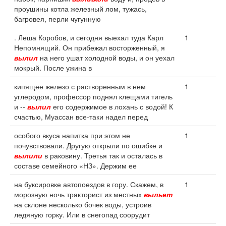
проушины котла железный лом, тужась,
багровея, перли чугунную
. Леша Коробов, и сегодня выехал туда Карл
1
Непомнящий. Он прибежал восторженный, я
вылил
на него ушат холодной воды, и он уехал
мокрый. После ужина в
кипящее железо с растворенным в нем
1
углеродом, профессор поднял клещами тигель
и --
вылил
его содержимое в лохань с водой! К
счастью, Муассан все-таки надел перед
особого вкуса напитка при этом не
1
почувствовали. Другую открыли по ошибке и
вылили
в раковину. Третья так и осталась в
составе семейного «НЗ». Держим ее
на буксировке автопоездов в гору. Скажем, в
1
морозную ночь тракторист из местных
выльет
на склоне несколько бочек воды, устроив
ледяную горку. Или в снегопад соорудит