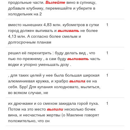
продольные части.
Вылейте
вино в супницу,
добавьте клубнику, перемешайте и уберите в
холодильник на 2
вместо нынешних 4,83 млн. кубометров в сутки
1
город должен выпивать и
выливать
не более
4,13 млн. А согласно более смелым и
долгосрочным планам
решил её перехитрить : буду делать вид , что
1
пью по-прежнему , а сам буду
выливать
часть
водки и упорно уменьшать дозу .
, для таких целей у нее была большая широкая
1
алюминиевая кружка, и храбро
вылила
ее на
себя. Брр! Для купания холодновато, мылиться,
во всяком случае, не
их дрючками и со смехом закидала горой пуха.
1
Потом на это место
вылили
несколько бочек
вина, и несчастные жертвы (о Маклине говорят
положительно, что он