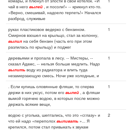
комары, и плюнул от злости в свой котелок. «И
1
чай в него
вылей
, и посоли!» -- крикнул кто-то.
«Верно, смешивай, надоело терпеть!» Начался
разброд, служивые
руках пластиковое ведерко с бензином.
1
Смирнов взошел на крыльцо, стал за колонну,
вылил
на себя бензин (часть его при этом
разлилась по крыльцу) и поджег
деревьями и пропала в лесу. -- Мистеры, --
1
сказал Адамс, -- нельзя больше медлить. Надо
вылить
воду из радиатора и влить туда
незамерзающую смесь. Ночи уже холодные, и
. Если купишь оловянные фляши, то сперва
1
держи в них уксус, потом его
вылей
, а фляши
вымой горячею водою, в которых после можно
держать всякие вещи,
водою с уголька, шептались, что это «сглазу» и
2
что ей надо «переполох
выливать
»... Я
крепился, потом стал привыкать к звукам