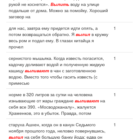
рукой не коснется».
Вылить
воду на улице
подальше от дома. Можно за помойку. Хороший
заговор на
для нас, завтра ему придется идти опять, а
1
потом возвращаться обратно. Я
вылил
в кружку
весь ром и подал ему. В глазах китайца я
прочел
сернистого мышьяка. Когда известь погасится,
1
кадочку доливают водой и полученную жидкую
кашицу
выливают
в чан с заготовленною
водою. Вместо того чтобы гасить известь (с
примесью
норме в 320 литров за сутки на человека
1
изнывающие от жары граждане
выливают
на
себя все 390. «Мосводоканалу», жалуется
Храменков, это в убыток. Правда, потом
старуха Ашхен, когда он в канун Седьмого
1
ноября прошлого года, неловко повернувшись,
вылил
на себя большую банку йода: едва он