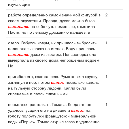
изучающим
работе определенно самой значимой фигурой в
2
своем окружении. Правда, духов можно было
выливать
на себя чуть поменьше, отметила
Настя, но по легкому дрожанию пальцев, в
озеро. Взбухли ковры, их пришлось выбросить;
1
полопалась краска на стенах. Воду пришлось
выливать
даже из люстры. Пенсионерка еле
вычерпала из своего дома непрошеный водоем.
Но
пригибал его, взяв за шею. Румата взял кружку,
1
заглянул в нее, потом
вылил
несколько капель
на тыльную сторону ладони. Капли были
сиреневые и пахли сивушными
попытался растолкать Томаса. Когда это не
1
удалось, усадил его на диване и
вылил
на
голову полбутылки французской минеральной
воды «Перье». Томас открыл глаза и удивленно