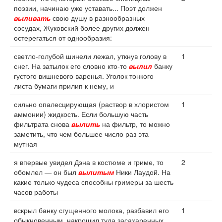
поэзии, начинаю уже уставать... Поэт должен
выливать
свою душу в разнообразных
сосудах, Жуковский более других должен
остерегаться от однообразия:
светло-голубой шинели лежал, уткнув голову в
1
снег. На затылок его словно кто-то
вылил
банку
густого вишневого варенья. Уголок тонкого
листа бумаги прилип к нему, и
сильно опалесцирующая (раствор в хлористом
1
аммонии) жидкость. Если большую часть
фильтрата снова
вылить
на фильтр, то можно
заметить, что чем большее число раз эта
мутная
я впервые увидел Дэна в костюме и гриме, то
2
обомлел — он был
вылитым
Ники Лаудой. На
какие только чудеса способны гримеры за шесть
часов работы
вскрыл банку сгущенного молока, разбавил его
1
обыкновенным, накрошил туда засахаренных