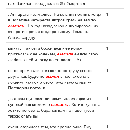
пал Вавилон, город великий!» Умертвил
. Аппараты изымались. Начальник помнит, когда
1
в Лопатине четыреста литров браги на землю
вылили
. Но год назад закон аннулировали из-
за противоречия федеральному. Тема эта
близка сердцу
минуту. Так бы и бросилась к ее ногам,
1
прижалась к ее коленам,
вылила
ей всю свою
любовь к ней и тоску по ее ласке… Ах,
он не промчался только что по трупу своего
1
друга, как будто не
вылил
в нее, словно в
лоханку, какую-то свою трусливую слизь. --
Поговорим потом и
, вот вам щи такие ленивые, что их едва из
1
суповой чашки можно
вылить
. Хотите кушать,
хотите ночевать, баранок вам не надо, гусей
также; спать вы
очень огорчился тем, что пролил вино. Ему,
1