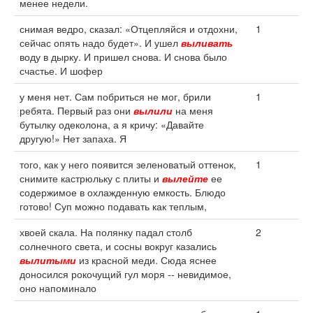
менее недели.
снимая ведро, сказал: «Отцепляйся и отдохни,
1
сейчас опять надо будет». И ушел
выливать
воду в дырку. И пришел снова. И снова было
счастье. И шофер
у меня нет. Сам побриться не мог, брили
1
ребята. Первый раз они
вылили
на меня
бутылку одеколона, а я кричу: «Давайте
другую!» Нет запаха. Я
того, как у него появится зеленоватый оттенок,
1
снимите кастрюльку с плиты и
вылейте
ее
содержимое в охлажденную емкость. Блюдо
готово! Суп можно подавать как теплым,
хвоей скала. На полянку падал столб
2
солнечного света, и сосны вокруг казались
вылитыми
из красной меди. Сюда яснее
доносился рокочущий гул моря -- невидимое,
оно напоминало