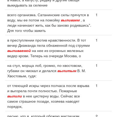
выкидывать за селение
всего организма. Сатанинские силы прячутся в
1
воду, мы ее потом на помойку
выливаем
, а
люди начинают жить, как бы заново родившись".
Для того чтобы зажить
в преступлении против нравственности. В тот
1
вечер Диаманда пела обнаженной под струями
выливаемой
на нее из огромных железных
ведер крови. Теперь на очереди Москва, о
на стул, морща лоб, громко, по-хвостовски,
1
губами он чмокал и делался
вылитым
В. М.
Хвостовым, гудя:
от тлеющей искры через полчаса после взрыва
1
и выгорела почти полностью. Пожарные
вылили
в нее цистерну воды. Сейчас все
самое страшное позади, хозяева наводят
порядок,
песню, что я, который обожаю мистицизм
2