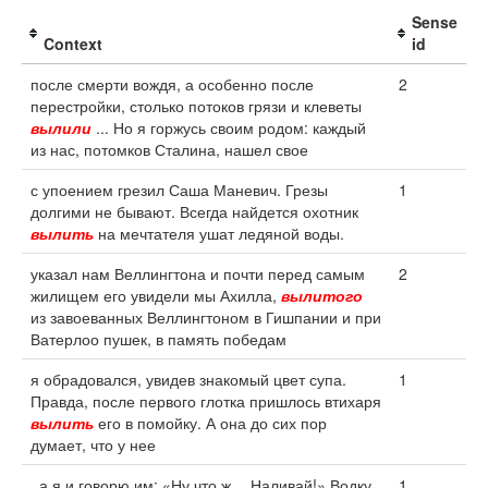
Sense
Context
id
после смерти вождя, а особенно после
2
перестройки, столько потоков грязи и клеветы
вылили
... Но я горжусь своим родом: каждый
из нас, потомков Сталина, нашел свое
с упоением грезил Саша Маневич. Грезы
1
долгими не бывают. Всегда найдется охотник
вылить
на мечтателя ушат ледяной воды.
указал нам Веллингтона и почти перед самым
2
жилищем его увидели мы Ахилла,
вылитого
из завоеванных Веллингтоном в Гишпании и при
Ватерлоо пушек, в память победам
я обрадовался, увидев знакомый цвет супа.
1
Правда, после первого глотка пришлось втихаря
вылить
его в помойку. А она до сих пор
думает, что у нее
, а я и говорю им: «Ну что ж… Наливай!» Водку
1