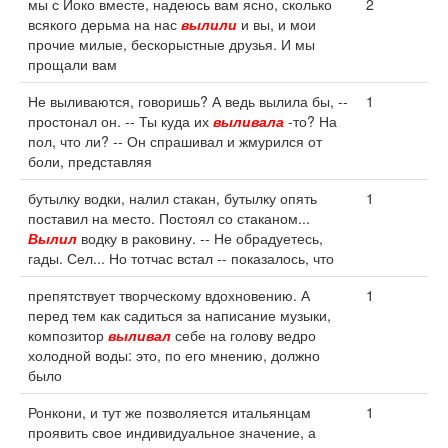
мы с Йоко вместе, надеюсь вам ясно, сколько
2
всякого дерьма на нас
вылили
и вы, и мои
прочие милые, бескорыстные друзья. И мы
прощали вам
Не выливаются, говоришь? А ведь вылила бы, --
1
простонал он. -- Ты куда их
выливала
-то? На
пол, что ли? -- Он спрашивал и жмурился от
боли, представляя
бутылку водки, налил стакан, бутылку опять
1
поставил на место. Постоял со стаканом...
Вылил
водку в раковину. -- Не обрадуетесь,
гады. Сел... Но тотчас встал -- показалось, что
препятствует творческому вдохновению. А
1
перед тем как садиться за написание музыки,
композитор
выливал
себе на голову ведро
холодной воды: это, по его мнению, должно
было
Ронкони, и тут же позволяется итальянцам
1
проявить свое индивидуальное значение, а