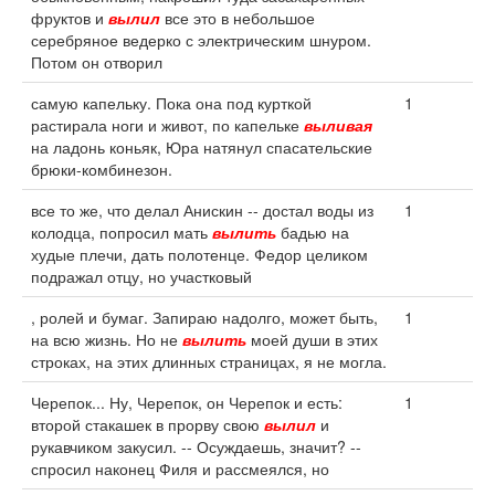
фруктов и
вылил
все это в небольшое
серебряное ведерко с электрическим шнуром.
Потом он отворил
самую капельку. Пока она под курткой
1
растирала ноги и живот, по капельке
выливая
на ладонь коньяк, Юра натянул спасательские
брюки-комбинезон.
все то же, что делал Анискин -- достал воды из
1
колодца, попросил мать
вылить
бадью на
худые плечи, дать полотенце. Федор целиком
подражал отцу, но участковый
, ролей и бумаг. Запираю надолго, может быть,
1
на всю жизнь. Но не
вылить
моей души в этих
строках, на этих длинных страницах, я не могла.
Черепок... Ну, Черепок, он Черепок и есть:
1
второй стакашек в прорву свою
вылил
и
рукавчиком закусил. -- Осуждаешь, значит? --
спросил наконец Филя и рассмеялся, но