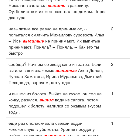
Николаев заставил
вылить
в раковину.
Футболистов и их жен разогнал по домам. Через
два тура
невылитые все равно не принимают, --
2
попытался смягчить Михаилову суровость Илья.
-- Их и
вылитые
не принимают. Их выпитые
принимают. Поняла? -- Поняла. -- Как это ты
быстро
сообща? Начнем со звезд кино и театра. Если
2
вы или ваши знакомые
вылитые
Ален Делон,
Чулпан Хаматова, Ирина Муравьева, Дмитрий
Певцов да, впрочем, кто угодно -
и вышел из болота. Выйдя на сухое, он сел на
1
кочку, разулся,
вылил
воду из сапога, потом
подошел к болоту, напился со ржавым вкусом
воды,
еще раз ополаскивала свежей водой
1
колокольную глубь котла. Уронив посудину
набок, парнишки
выливали
воду и, продев в