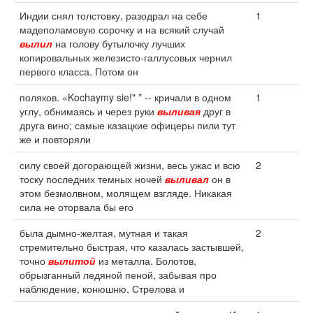
Индии снял толстовку, разодрал на себе
1
мадеполамовую сорочку и на всякий случай
вылил
на голову бутылочку лучших
копировальных железисто-галлусовых чернил
первого класса. Потом он
поляков. «Kochaymy sie!" * -- кричали в одном
1
углу, обнимаясь и через руки
выливая
друг в
друга вино; самые казацкие офицеры пили тут
же и повторяли
силу своей догорающей жизни, весь ужас и всю
2
тоску последних темных ночей
выливал
он в
этом безмолвном, молящем взгляде. Никакая
сила не оторвала бы его
была дымно-желтая, мутная и такая
2
стремительно быстрая, что казалась застывшей,
точно
вылитой
из металла. Болотов,
обрызганный ледяной пеной, забывая про
наблюдение, конюшню, Стрелова и