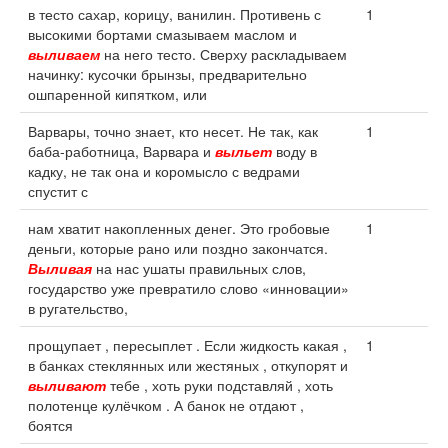
в тесто сахар, корицу, ванилин. Противень с
1
высокими бортами смазываем маслом и
выливаем
на него тесто. Сверху раскладываем
начинку: кусочки брынзы, предварительно
ошпаренной кипятком, или
Варвары, точно знает, кто несет. Не так, как
1
баба-работница, Варвара и
выльет
воду в
кадку, не так она и коромысло с ведрами
спустит с
нам хватит накопленных денег. Это гробовые
1
деньги, которые рано или поздно закончатся.
Выливая
на нас ушаты правильных слов,
государство уже превратило слово «инновации»
в ругательство,
прощупает , пересыплет . Если жидкость какая ,
1
в банках стеклянных или жестяных , откупорят и
выливают
тебе , хоть руки подставляй , хоть
полотенце кулёчком . А банок не отдают ,
боятся