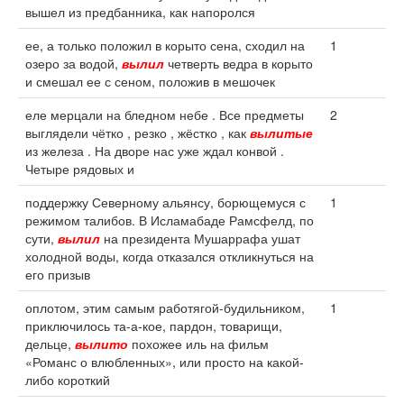
вышел из предбанника, как напоролся
ее, а только положил в корыто сена, сходил на
1
озеро за водой,
вылил
четверть ведра в корыто
и смешал ее с сеном, положив в мешочек
еле мерцали на бледном небе . Все предметы
2
выглядели чётко , резко , жёстко , как
вылитые
из железа . На дворе нас уже ждал конвой .
Четыре рядовых и
поддержку Северному альянсу, борющемуся с
1
режимом талибов. В Исламабаде Рамсфелд, по
сути,
вылил
на президента Мушаррафа ушат
холодной воды, когда отказался откликнуться на
его призыв
оплотом, этим самым работягой-будильником,
1
приключилось та-а-кое, пардон, товарищи,
дельце,
вылито
похожее иль на фильм
«Романс о влюбленных», или просто на какой-
либо короткий