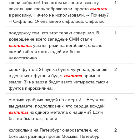
крови собрали! Так потом мы почти всю эту
1
вокзальную кровь забраковали, просто
вылили
в раковину. Ничего не использовали. -- Почему?
-- Сифилис. Очень много сифилиса. Сифилис
поддержку тем, кто этот теракт совершил. В
1
довершение всего западные СМИ стали
выливать
ушаты грязи на погибших, словно
самой гибели этих людей им было
недостаточно.
сорок фунтов; 2) пушка будет чугунная, длиною
2
в девятьсот футов и будет
вылита
прямо в
земле; 3) на заряд будет взято четыреста тысяч
фунтов пироксилина,
столько храбрых людей на смерть! -- Неужели
2
вы думаете, подполковник, что сердца вождей
вылиты
из одного металла с нашими? Если
бы это было так, то они
колокольни на Петербург очарователен, но
2
большая разница против Москвы. Петербург