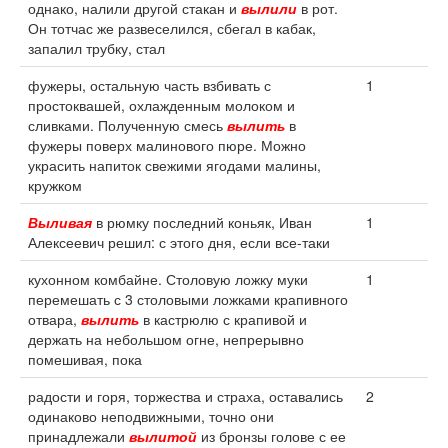
однако, налили другой стакан и
вылили
в рот.
Он тотчас же развеселился, сбегал в кабак,
запалил трубку, стал
фужеры, остальную часть взбивать с
1
простоквашей, охлажденным молоком и
сливками. Полученную смесь
вылить
в
фужеры поверх малинового пюре. Можно
украсить напиток свежими ягодами малины,
кружком
Выливая
в рюмку последний коньяк, Иван
1
Алексеевич решил: с этого дня, если все-таки
кухонном комбайне. Столовую ложку муки
1
перемешать с 3 столовыми ложками крапивного
отвара,
вылить
в кастрюлю с крапивой и
держать на небольшом огне, непрерывно
помешивая, пока
радости и горя, торжества и страха, оставались
2
одинаково неподвижными, точно они
принадлежали
вылитой
из бронзы голове с ее