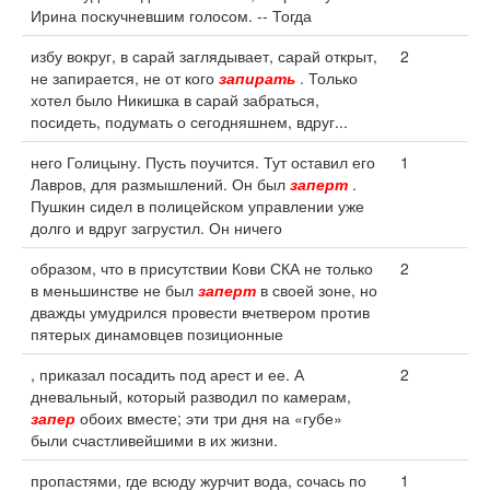
Ирина поскучневшим голосом. -- Тогда
избу вокруг, в сарай заглядывает, сарай открыт,
2
не запирается, не от кого
запирать
. Только
хотел было Никишка в сарай забраться,
посидеть, подумать о сегодняшнем, вдруг...
него Голицыну. Пусть поучится. Тут оставил его
1
Лавров, для размышлений. Он был
заперт
.
Пушкин сидел в полицейском управлении уже
долго и вдруг загрустил. Он ничего
образом, что в присутствии Кови СКА не только
2
в меньшинстве не был
заперт
в своей зоне, но
дважды умудрился провести вчетвером против
пятерых динамовцев позиционные
, приказал посадить под арест и ее. А
2
дневальный, который разводил по камерам,
запер
обоих вместе; эти три дня на «губе»
были счастливейшими в их жизни.
пропастями, где всюду журчит вода, сочась по
1