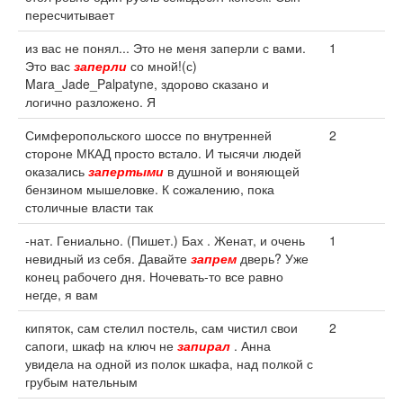
пересчитывает
из вас не понял... Это не меня заперли с вами.
1
Это вас
заперли
со мной!(с)
Mara_Jade_Palpatyne, здорово сказано и
логично разложено. Я
Симферопольского шоссе по внутренней
2
стороне МКАД просто встало. И тысячи людей
оказались
запертыми
в душной и воняющей
бензином мышеловке. К сожалению, пока
столичные власти так
-нат. Гениально. (Пишет.) Бах . Женат, и очень
1
невидный из себя. Давайте
запрем
дверь? Уже
конец рабочего дня. Ночевать-то все равно
негде, я вам
кипяток, сам стелил постель, сам чистил свои
2
сапоги, шкаф на ключ не
запирал
. Анна
увидела на одной из полок шкафа, над полкой с
грубым нательным