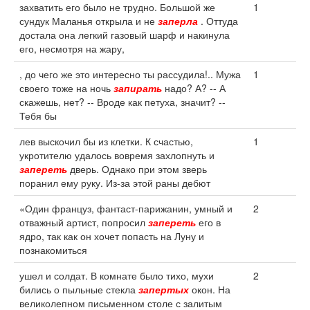
захватить его было не трудно. Большой же
1
сундук Маланья открыла и не
заперла
. Оттуда
достала она легкий газовый шарф и накинула
его, несмотря на жару,
, до чего же это интересно ты рассудила!.. Мужа
1
своего тоже на ночь
запирать
надо? А? -- А
скажешь, нет? -- Вроде как петуха, значит? --
Тебя бы
лев выскочил бы из клетки. К счастью,
1
укротителю удалось вовремя захлопнуть и
запереть
дверь. Однако при этом зверь
поранил ему руку. Из-за этой раны дебют
«Один француз, фантаст-парижанин, умный и
2
отважный артист, попросил
запереть
его в
ядро, так как он хочет попасть на Луну и
познакомиться
ушел и солдат. В комнате было тихо, мухи
2
бились о пыльные стекла
запертых
окон. На
великолепном письменном столе с залитым