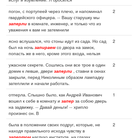
погон, с портупеей через плечо, и напоминал
2
гвардейского офицера. -- Вашу старушку мы
заперли
в комнате, инженер, и только что из
уважения к вам не затемнили
ясно вслушался, что стоны идут из сада. Но сад
2
был на ночь
запираем
со двора на замок,
попасть же в него, кроме этого входа, нельзя
ужасном секрете. Сошлись они все трое в один
2
домик к левше, двери
заперли
, ставни в окнах
закрыли, перед Николиным образом лампадку
затеплили и начали работать.
отперла. Слышно было, как Андрей Иванович
1
вошел к себе в комнату и
запер
за собою дверь
на задвижку. -- Давай деньги! -- хрипло
произнес он. В
была в положении своих подруг, которые, не
2
находя правильного исхода чувству в
запертом
наглухо институте, на глазах