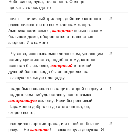
Небо сивое, луна, точно репа. Солнце
прокатывалось где-то
ночь» — типичный триллер, действие которого
2
разворачивается по всем канонам жанра.
Американская семья,
запертая
ночью в своем
большом доме, обороняется от нашествия
злодеев. И с самого
. Чувство, испытываемое человеком, узнающим
2
истину христианства, подобно тому, которое
испытал бы человек,
запертый
в темной
душной башне, когда бы он поднялся на
высшую открытую площадку
, надо было сначала вытащить второй сверху и
1
поддеть чем-нибудь оставшуюся от замка
запирающую
железку. Если бы ревнивый
Парамонов добрался до этого ящика, он,
скорее всего,
находилась против трапа, и я в ней не был ни
2
разу. -- Не
заперто
! -- воскликнула девушка. Я