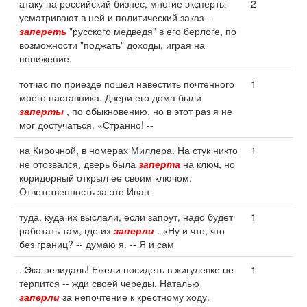
атаку на российский бизнес, многие эксперты
2
усматривают в ней и политический заказ -
запереть
"русского медведя" в его берлоге, по
возможности "поджать" доходы, играя на
понижение
тотчас по приезде пошел навестить почтенного
1
моего наставника. Двери его дома были
заперты
, по обыкновению, но в этот раз я не
мог достучаться. «Странно! --
на Кирочной, в номерах Миллера. На стук никто
1
не отозвался, дверь была
заперта
на ключ, но
коридорный открыл ее своим ключом.
Ответственность за это Иван
туда, куда их выслали, если запрут, надо будет
1
работать там, где их
заперли
. «Ну и что, что
без границ? -- думаю я. -- Я и сам
. Эка невидаль! Ежели посидеть в жигулевке не
1
терпится -- жди своей череды. Наталью
заперли
за непочтение к крестному ходу.