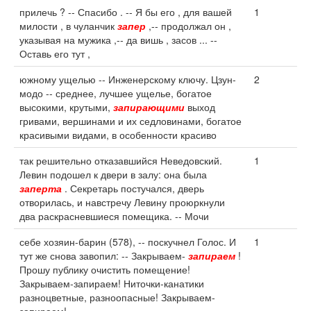
прилечь ? -- Спасибо . -- Я бы его , для вашей
1
милости , в чуланчик
запер
,-- продолжал он ,
указывая на мужика ,-- да вишь , засов ... --
Оставь его тут ,
южному ущелью -- Инженерскому ключу. Цзун-
2
модо -- среднее, лучшее ущелье, богатое
высокими, крутыми,
запирающими
выход
гривами, вершинами и их седловинами, богатое
красивыми видами, в особенности красиво
так решительно отказавшийся Неведовский.
1
Левин подошел к двери в залу: она была
заперта
. Секретарь постучался, дверь
отворилась, и навстречу Левину проюркнули
два раскрасневшиеся помещика. -- Мочи
себе хозяин-барин (578), -- поскучнел Голос. И
1
тут же снова завопил: -- Закрываем-
запираем
!
Прошу публику очистить помещение!
Закрываем-запираем! Ниточки-канатики
разноцветные, разноопасные! Закрываем-