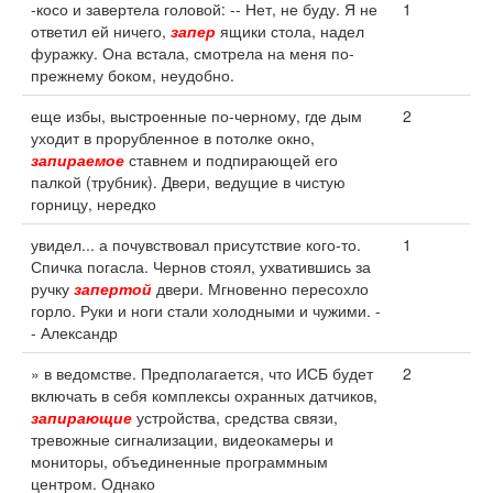
-косо и завертела головой: -- Нет, не буду. Я не
1
ответил ей ничего,
запер
ящики стола, надел
фуражку. Она встала, смотрела на меня по-
прежнему боком, неудобно.
еще избы, выстроенные по-черному, где дым
2
уходит в прорубленное в потолке окно,
запираемое
ставнем и подпирающей его
палкой (трубник). Двери, ведущие в чистую
горницу, нередко
увидел... а почувствовал присутствие кого-то.
1
Спичка погасла. Чернов стоял, ухватившись за
ручку
запертой
двери. Мгновенно пересохло
горло. Руки и ноги стали холодными и чужими. -
- Александр
» в ведомстве. Предполагается, что ИСБ будет
2
включать в себя комплексы охранных датчиков,
запирающие
устройства, средства связи,
тревожные сигнализации, видеокамеры и
мониторы, объединенные программным
центром. Однако