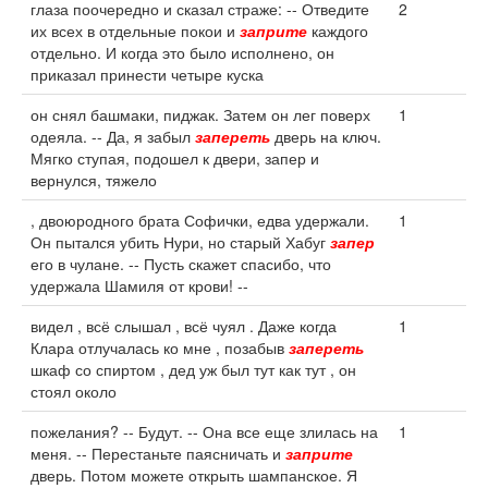
глаза поочередно и сказал страже: -- Отведите
2
их всех в отдельные покои и
заприте
каждого
отдельно. И когда это было исполнено, он
приказал принести четыре куска
он снял башмаки, пиджак. Затем он лег поверх
1
одеяла. -- Да, я забыл
запереть
дверь на ключ.
Мягко ступая, подошел к двери, запер и
вернулся, тяжело
, двоюродного брата Софички, едва удержали.
1
Он пытался убить Нури, но старый Хабуг
запер
его в чулане. -- Пусть скажет спасибо, что
удержала Шамиля от крови! --
видел , всё слышал , всё чуял . Даже когда
1
Клара отлучалась ко мне , позабыв
запереть
шкаф со спиртом , дед уж был тут как тут , он
стоял около
пожелания? -- Будут. -- Она все еще злилась на
1
меня. -- Перестаньте паясничать и
заприте
дверь. Потом можете открыть шампанское. Я