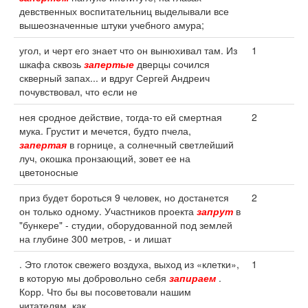
девственных воспитательниц выделывали все
вышеозначенные штуки учебного амура;
угол, и черт его знает что он вынюхивал там. Из
1
шкафа сквозь
запертые
дверцы сочился
скверный запах... и вдруг Сергей Андреич
почувствовал, что если не
нея сродное действие, тогда-то ей смертная
2
мука. Грустит и мечется, будто пчела,
запертая
в горнице, а солнечный светлейший
луч, окошка пронзающий, зовет ее на
цветоносные
приз будет бороться 9 человек, но достанется
2
он только одному. Участников проекта
запрут
в
"бункере" - студии, оборудованной под землей
на глубине 300 метров, - и лишат
. Это глоток свежего воздуха, выход из «клетки»,
1
в которую мы добровольно себя
запираем
.
Корр. Что бы вы посоветовали нашим
читателям, как