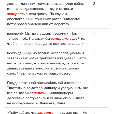
даст англичанам возможность в случае войны
2
взорвать единственный вход в гавань и
запереть
выход флоту. По слухам,
обеспокоенный этим император Вильгельм
потребовал объяснений от морского
виновен!» Мы-де с судьями земляки! Нам
1
теперь что!.. На замок бы
запирать
судей-то,
чтоб они не шлялись да во все нос не совали...
неожиданным, но вполне безапелляционным
1
заявлением: «Мне требуется ежедневно шесть
часов работы», -- и
заперла
перед его носом
дверь, усевшись заполнять своим крупным
спокойным почерком тетрадку нового
Государственной автомобильной инспекции.
1
Тщательно осмотрев машину и убедившись, что
все ее двери
заперты
, милиционеры
деликатно постучались в темное окно. Ответа
не последовало. -- Давай-ка, Ваня
«Тьфу забыл, что
заперт
, -- подумал он. -- Но
1