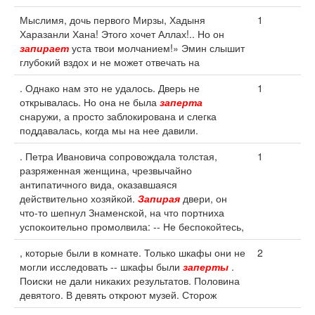
Мыслимя, дочь первого Мирзы, Хадыня
1
Харазанли Хана! Этого хочет Аллах!.. Но он
запирает
уста твои молчанием!» Эмин слышит
глубокий вздох и не может отвечать на
. Однако нам это не удалось. Дверь не
1
открывалась. Но она не была
заперта
снаружи, а просто заблокирована и слегка
поддавалась, когда мы на нее давили.
. Петра Ивановича сопровождала толстая,
1
разряженная женщина, чрезвычайно
антипатичного вида, оказавшаяся
действительно хозяйкой.
Запирая
двери, он
что-то шепнул Знаменской, на что портниха
успокоительно промолвила: -- Не беспокойтесь,
, которые были в комнате. Только шкафы они не
2
могли исследовать -- шкафы были
заперты
.
Поиски не дали никаких результатов. Половина
девятого. В девять откроют музей. Сторож