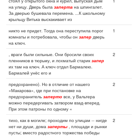
стоял у открытого окна и курил, выпуская дым
1
на улицу. Дверь была
заперта
на шпингалет.
За дверью бушевала перемена. ...К школьному
крыльцу Витька выскакивает из
никто не придет. Тогда она переступила порог
1
комнаты и потребовала, чтобы он
запер
дверь
на ключ.
, враги были сильные. Они бросили своих
2
пленников в тюрьму, и лохматый старик
запер
их там на ключ. А ключ отдал Бармалею.
Бармалей унёс его и
предохранено). Но в отличие от нашего
2
«Макарова», где при постановке на
предохранитель
заперто
все, у Вальтера
можно передергивать затвором взад-вперед.
При этом патроны по одному «
тихо, как в могиле; проходим по улицам -- нигде
2
нет ни души, дома
заперты
, площади и рынки
пусты; вместо радостного торжества победы