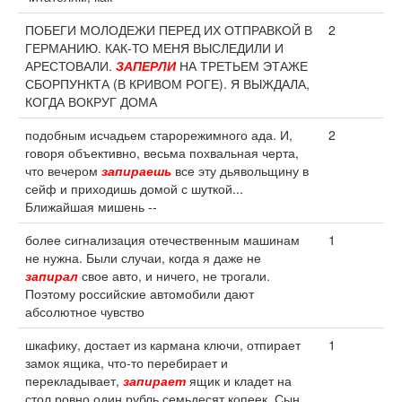
ПОБЕГИ МОЛОДЕЖИ ПЕРЕД ИХ ОТПРАВКОЙ В
2
ГЕРМАНИЮ. КАК-ТО МЕНЯ ВЫСЛЕДИЛИ И
АРЕСТОВАЛИ.
ЗАПЕРЛИ
НА ТРЕТЬЕМ ЭТАЖЕ
СБОРПУНКТА (В КРИВОМ РОГЕ). Я ВЫЖДАЛА,
КОГДА ВОКРУГ ДОМА
подобным исчадьем старорежимного ада. И,
2
говоря объективно, весьма похвальная черта,
что вечером
запираешь
все эту дьявольщину в
сейф и приходишь домой с шуткой...
Ближайшая мишень --
более сигнализация отечественным машинам
1
не нужна. Были случаи, когда я даже не
запирал
свое авто, и ничего, не трогали.
Поэтому российские автомобили дают
абсолютное чувство
шкафику, достает из кармана ключи, отпирает
1
замок ящика, что-то перебирает и
перекладывает,
запирает
ящик и кладет на
стол ровно один рубль семьдесят копеек. Сын