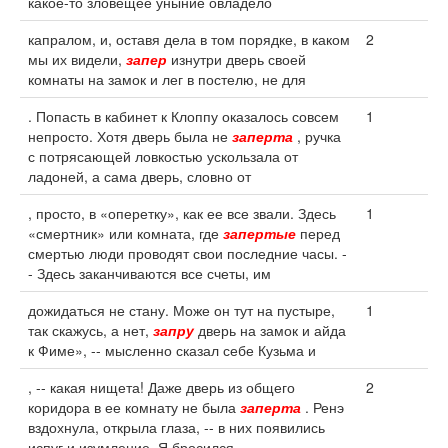
какое-то зловещее уныние овладело
капралом, и, оставя дела в том порядке, в каком
2
мы их видели,
запер
изнутри дверь своей
комнаты на замок и лег в постелю, не для
. Попасть в кабинет к Клоппу оказалось совсем
1
непросто. Хотя дверь была не
заперта
, ручка
с потрясающей ловкостью ускользала от
ладоней, а сама дверь, словно от
, просто, в «оперетку», как ее все звали. Здесь
1
«смертник» или комната, где
запертые
перед
смертью люди проводят свои последние часы. -
- Здесь заканчиваются все счеты, им
дожидаться не стану. Може он тут на пустыре,
1
так скажусь, а нет,
запру
дверь на замок и айда
к Фиме», -- мысленно сказал себе Кузьма и
, -- какая нищета! Даже дверь из общего
2
коридора в ее комнату не была
заперта
. Ренэ
вздохнула, открыла глаза, -- в них появились
испуг и изумление. Я бросился