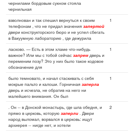
чернилами бордовым сукном стояла
чернильная
взволнован и так спешил вернуться к своим
1
телефонам , что не придал значения
запертой
двери конструкторского бюро и не успел сбегать
в Вакуумную лабораторию , где дежурила
ласково. — Есть в этом хламе что-нибудь
1
важное? Или мы с тобой сейчас
запрем
дверь и
переменим позу? Это у них было такое кодовое
обозначение для
было темновато, и начал стаскивать с себя
1
мокрые пальто и калоши. Горничная
заперла
дверь и исчезла, не обратив на него ни
малейшего внимания. Он был
. Он -- в Донской монастырь, где шла обедня, и
2
прямо в церковь, которую
заперли
. Двери
народ выломал, ворвался в церковь: ищут
архиерея -- нигде нет, и хотели