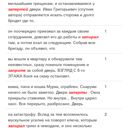
мельчайшим трещинам, и останавливаемся у
запертой
двери. Иван Григорьевич (спутник
автора) отправляется искать сторожа и долго
бродит где-то,
он поочередно приезжал за каждым своим
1
сотрудником, довозил его до работы и
запирал
там, а потом ехал за следующим. Собрав всю
бригаду, он объявил, что
вы вошли в квартиру и обнаружили там
1
неизвестных, сразу покиньте помещение и
заприте
за собой дверь. ВЗГЛЯД С 6-го
ЭТАЖА Коня на скаку остановит,
мама, папа и кошка Мурка, ограблен. Снаружи
1
ничего не было заметно. Двери
заперты
. Окна
прикрыты ставнями. Но внутри... Внутри царил
хаос. Все перерыто, разбросано. Дверь
на катастрофу. Вслед за тем вспомнилось
2
мускульное усилие на поворот ключа, которым
запирал
трико в чемодане, и оно несколько