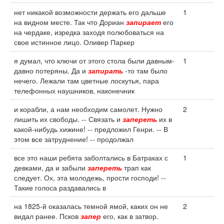
нет никакой возможности держать его дальше
1
на видном месте. Так что Дориан
запирает
его
на чердаке, изредка заходя полюбоваться на
свое истинное лицо. Оливер Паркер
я думал, что ключи от этого стола были давным-
1
давно потеряны. Да и
запирать
-то там было
нечего. Лежали там цветные лоскутья, пара
телефонных наушников, наконечник
и корабли, а нам необходим самолет. Нужно
2
лишить их свободы. -- Связать и
запереть
их в
какой-нибудь хижине! -- предложил Генри. -- В
этом все затруднение! -- продолжал
все это наши ребята заболтались в Батраках с
1
девками, да и забыли
запереть
трап как
следует. Ох, эта молодежь, прости господи! --
Такие голоса раздавались в
на 1825-й оказалась темной ямой, каких он не
2
видал ранее. Псков
запер
его, как в затвор.