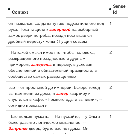
Sense
Context
id
он назвался, солдаты тут же подхватили его под
1
руки. Пока тащили к
запертой
на амбарный
замок двери погреба, позади послышался
дробный перестук копыт; Гущин совсем
. Но какой смысл имеет то, чтобы человека,
2
развращенного праздностью и дурным
примером,
запереть
в тюрьму, в условия
обеспеченной и обязательной праздности, в
сообщество самых развращенных
все -- от простыней до империи. Вскоре голод
2
выгнал меня из дома, я
запер
квартиру и
спустился в кафе. «Немного еды и выпивки», --
солидно приказал я
- Его нельзя пускать. -- Не пускайте, -- у Эльги
1
было развито логическое мышление. --
Заприте
дверь, будто вас нет дома. Он