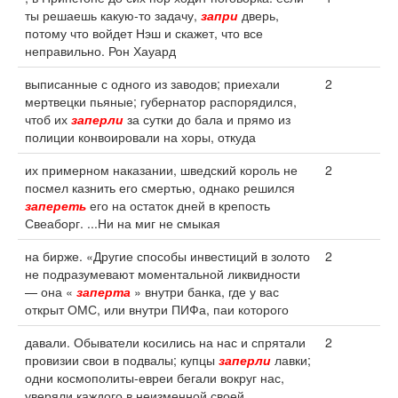
ты решаешь какую-то задачу,
запри
дверь,
потому что войдет Нэш и скажет, что все
неправильно. Рон Хауард
выписанные с одного из заводов; приехали
2
мертвецки пьяные; губернатор распорядился,
чтоб их
заперли
за сутки до бала и прямо из
полиции конвоировали на хоры, откуда
их примерном наказании, шведский король не
2
посмел казнить его смертью, однако решился
запереть
его на остаток дней в крепость
Свеаборг. ...Ни на миг не смыкая
на бирже. «Другие способы инвестиций в золото
2
не подразумевают моментальной ликвидности
— она «
заперта
» внутри банка, где у вас
открыт ОМС, или внутри ПИФа, паи которого
давали. Обыватели косились на нас и спрятали
2
провизии свои в подвалы; купцы
заперли
лавки;
одни космополиты-евреи бегали вокруг нас,
уверяли каждого в неизменной своей