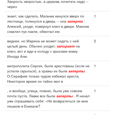
Хворость хворостью, а церковь почитать надо --
через
знает, как сделать. Мальчик кинулся вверх по
1
лестнице, толкнулся в дверь -- она
заперта
:
Алексей, уходя, повернул ключ в двери. Максим
схватил пук пакли, обмотал ею
виднее, но Марина не может сидеть с ней
2
целый день. Обычно уходит,
запирает
на
ключ, вот и жди в холоду с крысами маму.
Иногда Алю
митрополита Сергия, были арестованы (если не
1
успели скрыться), а храмы их были
заперты
.
О.Серафим только чудом избежал ареста.
Некоторое время он тайно жил в
, и вообще, улица, помню, была уже совсем
1
почти пуста. Лавки все были
заперты
. Я начал
уже спрашивать себя: «Не возвратиться ли мне
пешком в Еникале?