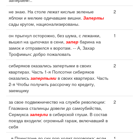
запираем!..
не знаю. На столе лежат кислые зеленые
2
яблоки и мелкие одичавшие вишни.
Заперты
сады кругом, национализированы.
он прыгнул осторожно, без шума, с лежанки,
1
вышел на цыпочках в сени,
запер
барина на
замок и отправился к воротам. -- А, Захар
Трофимыч: добро пожаловать
сибиряков оказались запертыми в своих
2
квартирах. Часть 1-я Полсотни сибиряков
оказались
запертыми
в своих квартирах. Часть
2-я Чтобы получить рассрочку по кредиту,
заемщику
за свое подвижничество на службе революции:
2
Глазмана сталинцы довели до самоубийства,
Сермукса
заперли
в сибирской глуши. В состав
поезда входили: огромный гараж, включавший в
себя
, в Принстоне до сих пор ходит поговорка: если
1