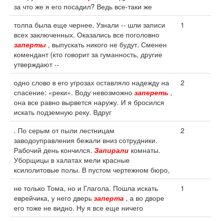
за что же я его посадил? Ведь все-таки же
толпа была еще чернее. Узнали -- шли записи
1
всех заключенных. Оказались все поголовно
заперты
, выпускать никого не будут. Сменен
комендант (кто говорит за гуманность, другие
утверждают --
одно слово в его угрозах оставляло надежду на
2
спасение: «реки». Воду невозможно
запереть
,
она все равно вырвется наружу. И я бросился
искать подземную реку. Вдруг
. По серым от пыли лестницам
2
заводоуправления бежали вниз сотрудники.
Рабочий день кончился.
Запирали
комнаты.
Уборщицы в халатах мели красные
ксилолитовые полы. В пустом чертежном бюро,
не только Тома, но и Глагола. Пошла искать
1
еврейчика, у него дверь
заперта
, а во дворе
его тоже не видно. Ну я все еще ничего