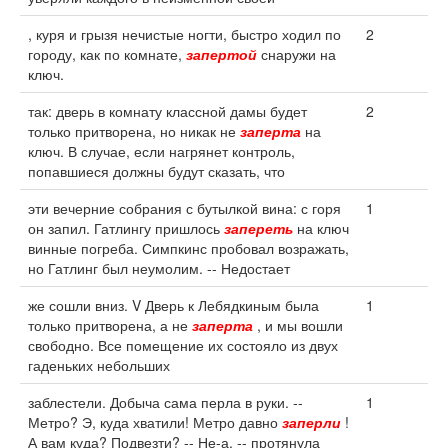
, куря и грызя нечистые ногти, быстро ходил по
2
городу, как по комнате,
запертой
снаружи на
ключ.
так: дверь в комнату классной дамы будет
2
только притворена, но никак не
заперта
на
ключ. В случае, если нагрянет контроль,
попавшиеся должны будут сказать, что
эти вечерние собрания с бутылкой вина: с горя
1
он запил. Гатлингу пришлось
запереть
на ключ
винные погреба. Симпкинс пробовал возражать,
но Гатлинг был неумолим. -- Недостает
же сошли вниз. V Дверь к Лебядкиным была
1
только притворена, а не
заперта
, и мы вошли
свободно. Все помещение их состояло из двух
гаденьких небольших
заблестели. Добыча сама перла в руки. --
1
Метро? Э, куда хватили! Метро давно
заперли
!
А вам куда? Подвезти? -- Не-а, -- протянула