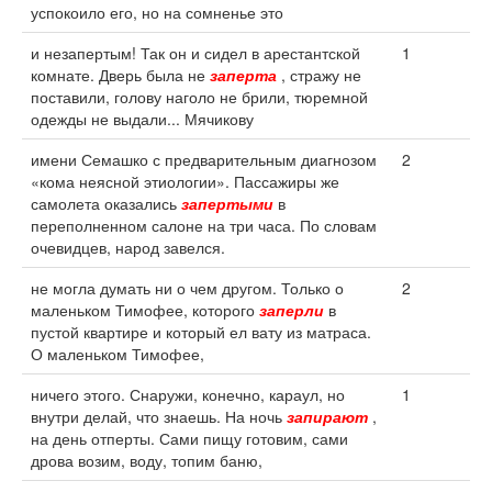
успокоило его, но на сомненье это
и незапертым! Так он и сидел в арестантской
1
комнате. Дверь была не
заперта
, стражу не
поставили, голову наголо не брили, тюремной
одежды не выдали... Мячикову
имени Семашко с предварительным диагнозом
2
«кома неясной этиологии». Пассажиры же
самолета оказались
запертыми
в
переполненном салоне на три часа. По словам
очевидцев, народ завелся.
не могла думать ни о чем другом. Только о
2
маленьком Тимофее, которого
заперли
в
пустой квартире и который ел вату из матраса.
О маленьком Тимофее,
ничего этого. Снаружи, конечно, караул, но
1
внутри делай, что знаешь. На ночь
запирают
,
на день отперты. Сами пищу готовим, сами
дрова возим, воду, топим баню,