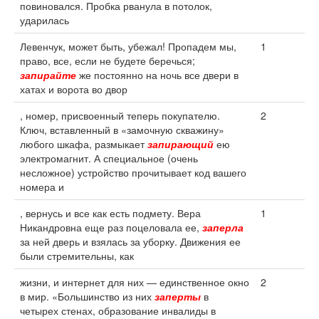
повиновался. Пробка рванула в потолок,
ударилась
Левенчук, может быть, убежал! Пропадем мы,
1
право, все, если не будете беречься;
запирайте
же постоянно на ночь все двери в
хатах и ворота во двор
, номер, присвоенный теперь покупателю.
2
Ключ, вставленный в «замочную скважину»
любого шкафа, размыкает
запирающий
ею
электромагнит. А специальное (очень
несложное) устройство прочитывает код вашего
номера и
, вернусь и все как есть подмету. Вера
1
Никандровна еще раз поцеловала ее,
заперла
за ней дверь и взялась за уборку. Движения ее
были стремительны, как
жизни, и интернет для них — единственное окно
2
в мир. «Большинство из них
заперты
в
четырех стенах, образование инвалиды в