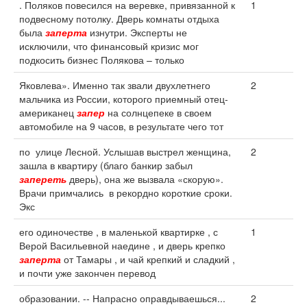
. Поляков повесился на веревке, привязанной к
1
подвесному потолку. Дверь комнаты отдыха
была
заперта
изнутри. Эксперты не
исключили, что финансовый кризис мог
подкосить бизнес Полякова – только
Яковлева». Именно так звали двухлетнего
2
мальчика из России, которого приемный отец-
американец
запер
на солнцепеке в своем
автомобиле на 9 часов, в результате чего тот
по улице Лесной. Услышав выстрел женщина,
2
зашла в квартиру (благо банкир забыл
запереть
дверь), она же вызвала «скорую».
Врачи примчались в рекордно короткие сроки.
Экс
его одиночестве , в маленькой квартирке , с
1
Верой Васильевной наедине , и дверь крепко
заперта
от Тамары , и чай крепкий и сладкий ,
и почти уже закончен перевод
образовании. -- Напрасно оправдываешься...
2