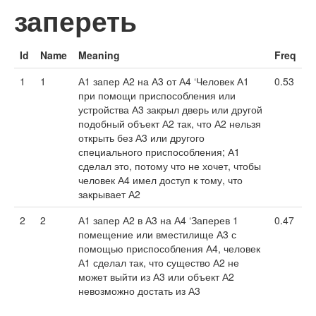
запереть
Id
Name
Meaning
Freq
1
1
А1 запер А2 на А3 от А4 ‘Человек А1
0.53
при помощи приспособления или
устройства А3 закрыл дверь или другой
подобный объект А2 так, что А2 нельзя
открыть без А3 или другого
специального приспособления; А1
сделал это, потому что не хочет, чтобы
человек А4 имел доступ к тому, что
закрывает А2
2
2
А1 запер А2 в А3 на А4 ‘Заперев 1
0.47
помещение или вместилище А3 с
помощью приспособления А4, человек
А1 сделал так, что существо А2 не
может выйти из А3 или объект А2
невозможно достать из А3