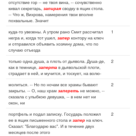
отсутствие гор -- не твоя вина, -- сочувственно
кивал секретарь,
запирая
сводку в ящик стола.
-- Что ж, Вихрова, намерения твои вполне
похвальные. Значит
куда-то увезены. А утром рано Смит рассчитал
1
негра и, когда тот ушел,
запер
контору на ключ
и отправился объявить хозяину дома, что по
случаю отъезда
только одна душа, а плоть от дьявола. Душа-де,
2
как в темнице,
заперта
в дьявольской плоти,
страдает в ней, и мучится, и тоскует, на волю-
молиться. -- Но по ночам все храмы бывают
2
закрыты. -- О, наш храм
запереть
не можно, --
сказала с улыбкою девушка, -- в нем нет ни
окон, ни
портфель и подал записку. Государь положил
2
ее в ящик письменного стола и
запер
на ключ.
Сказал: "Благодарю вас". И в течение двух
месяцев после этого