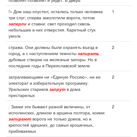
позвонит-позвонит и уйдет. В дверь
!» Дом наш опустел; остались только человека
1
три слуг; сперва заколотили ворота, потом
заперли
и ставни: свет проходил сквозь
небольшие в них отверстия. Каретный стук
умолк
стража. Они должны были охранять въезд в
2
город, а с наступлением темноты
запирать
дубовые створки на железные запоры. Но в
последние годы в Переяславской земле
затрагивающими ни «Единую Россию», ни ее
2
электорат и избирательную программу.
Уральских стариков
запрут
в дома
престарелых
. Замки эти бывают разной величины, от
2
исполинских, длиною в аршина полтора, коими
запирают
ворота не только домов, но и
крепостей здешних, до самых крошечных,
прибиваемых