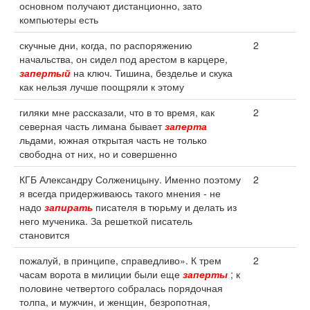
основном получают дистанционно, зато
компьютеры есть
скучные дни, когда, по распоряжению
2
начальства, он сидел под арестом в карцере,
запертый
на ключ. Тишина, безделье и скука
как нельзя лучше поощряли к этому
гиляки мне рассказали, что в то время, как
2
северная часть лимана бывает
заперта
льдами, южная открытая часть не только
свободна от них, но и совершенно
КГБ Александру Солженицыну. Именно поэтому
2
я всегда придерживаюсь такого мнения - не
надо
запирать
писателя в тюрьму и делать из
него мученика. За решеткой писатель
становится
пожалуй, в принципе, справедливо». К трем
2
часам ворота в милиции были еще
заперты
; к
половине четвертого собралась порядочная
толпа, и мужчин, и женщин, безропотная,