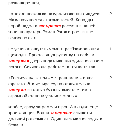
разношерстная,
, а также несколько натурализованных индусов.
2
Матч начинается атаками гостей. Канадцы
порой надолго
запирают
россиян в нашей
зоне, но вратарь Роман Рогов играет выше
всяких похвал.
не успевал ощутить момент разблокирования
1
щеколды. Просто тянул рукоятку на себя, и
запертая
дверь податливо выходила из своего
логова. Сейчас она работает в точности так
«Ростислав», затем «Не тронь меня» и два
2
фрегата. Эти четыре судна окончательно
заперли
выход из бухты и вместе с тем в
огромной степени усилили огонь «
карбас, сразу загремели в рог. А в лодке еще
2
трое каянцев. Вопли
запертых
слышат и
дальний рог слышат. Один выскочил из лодки и
бежит к