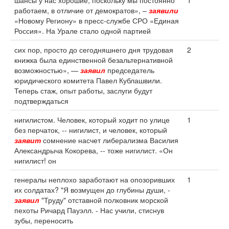
шансы у нас хорошие, поскольку мы постоянно
1
работаем, в отличие от демократов», –
заявили
«Новому Региону» в пресс-службе СРО «Единая
Россия». На Урале стало одной партией
сих пор, просто до сегодняшнего дня трудовая
2
книжка была единственной безальтернативной
возможностью», —
заявил
председатель
юридического комитета Павел Кублашвили.
Теперь стаж, опыт работы, заслуги будут
подтверждаться
нигилистом. Человек, который ходит по улице
1
без перчаток, -- нигилист, и человек, который
заявит
сомнение насчет либерализма Василия
Александрыча Кокорева, -- тоже нигилист. «Он
нигилист! он
генералы неплохо заработают на опозоривших
1
их солдатах? "Я возмущен до глубины души, -
заявил
"Труду" отставной полковник морской
пехоты Ричард Пауэлл. - Нас учили, стиснув
зубы, переносить