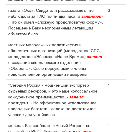
газета «Эхо». Свидетели рассказывают, что
3
наблюдали за НЛО почти два часа, и
заявляют
, что он имел «сложную продолговатую форму».
Посещение Баку неопознанным летающим
объектом было
местных молодежных политических и
1
общественных организаций (молодежное СПС,
молодежное «Яблоко», «Наше Время»)
заявят
о создании свердловского отделения
«Обороны». Свою первую акцию члены
новоиспеченной организации намерены
"Сегодня Россия - мощнейший экспортер
1
сырьевых ресурсов, и это наше колоссальное
конкурентное преимущество, -
заявил
президент. - Но эффективное использование
природных богатств - далеко не достаточное
условие для устойчивого
месяца. Как сообщает «Новый Регион» со
1
ссылкой на РБК – Украина, об этом
заявил