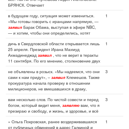
БРЯНСК. Отвечает
в будущем году, ситуация может измениться.
1
«Мы готовы говорить с иранцами напрямую, —
заявил
Барак Обама, выступая в эфире NBC,
— и хотим, чтобы они определились, хотят
дичь в Свердловской области открывается лишь
1
25 апреля. Президент Ирана Махмуд
Ахмадинеджад
заявил
, что не верит в теракты
11 сентября. По его мнению, столкновение двух
не объявлены в розыск. «Мы надеемся, что они
3
сами к нам придут», –
заявил
Клемешов. Также
прокуратура начала проверку в отношении
милиционеров, не вмешавшихся в драку,
вам несколько слов. По чистой совести и перед
3
богом, который видит меня,
заявляю
вам, что я
презираю и свободу, и жизнь, и здоровье, и всё
» Ольга Покровская, ранее воздерживавшаяся
1
от публичных обвинений в адрес Галкиной и