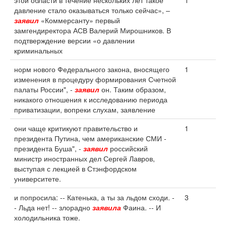
этой области в течение нескольких лет такое
1
давление стало оказываться только сейчас», –
заявил
«Коммерсанту» первый
замгендиректора АСВ Валерий Мирошников. В
подтверждение версии «о давлении
криминальных
норм нового Федерального закона, вносящего
1
изменения в процедуру формирования Счетной
палаты России", -
заявил
он. Таким образом,
никакого отношения к исследованию периода
приватизации, вопреки слухам, заявление
они чаще критикуют правительство и
1
президента Путина, чем американские СМИ -
президента Буша", -
заявил
российский
министр иностранных дел Сергей Лавров,
выступая с лекцией в Стэнфордском
университете.
и попросила: -- Катенька, а ты за льдом сходи. -
3
- Льда нет! -- злорадно
заявила
Фаина. -- И
холодильника тоже.