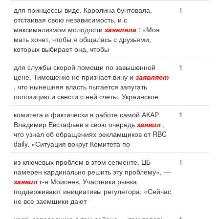
для принцессы виде. Каролина бунтовала,
1
отстаивая свою независимость, и с
максимализмом молодости
заявляла
: «Моя
мать хочет, чтобы я общалась с друзьями,
которых выбирает она, чтобы
для службы скорой помощи по завышенной
1
цене. Тимошенко не признает вину и
заявляет
, что нынешняя власть пытается запугать
оппозицию и свести с ней счеты. Украинское
комитета и фактически в работе самой АКАР.
1
Владимир Евстафьев в свою очередь
заявил
,
что узнал об обращениях рекламщиков от RBC
daily. «Ситуация вокруг Комитета по
из ключевых проблем в этом сегменте. ЦБ
1
намерен кардинально решить эту проблему», —
заявил
г-н Моисеев. Участники рынка
поддерживают инициативы регулятора. «Сейчас
не все заемщики дают