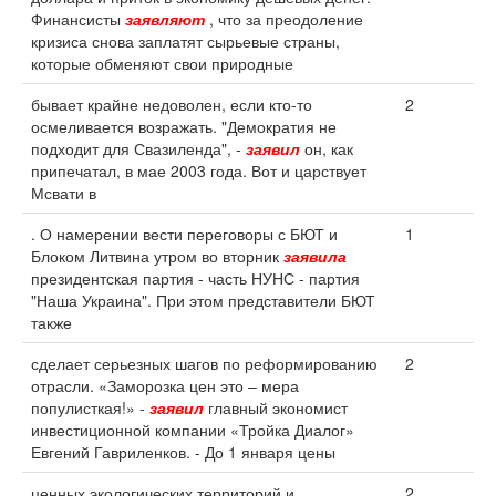
Финансисты
заявляют
, что за преодоление
кризиса снова заплатят сырьевые страны,
которые обменяют свои природные
бывает крайне недоволен, если кто-то
2
осмеливается возражать. "Демократия не
подходит для Свазиленда", -
заявил
он, как
припечатал, в мае 2003 года. Вот и царствует
Мсвати в
. О намерении вести переговоры с БЮТ и
1
Блоком Литвина утром во вторник
заявила
президентская партия - часть НУНС - партия
"Наша Украина". При этом представители БЮТ
также
сделает серьезных шагов по реформированию
2
отрасли. «Заморозка цен это – мера
популисткая!» -
заявил
главный экономист
инвестиционной компании «Тройка Диалог»
Евгений Гавриленков. - До 1 января цены
ценных экологических территорий и
2