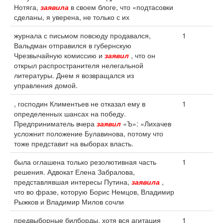
Нотяга,
заявила
в своем блоге, что «подтасовки
сделаны, я уверена, не только с их
журнала с письмом повсюду продавался,
1
Вальдман отправился в губернскую
Чрезвычайную комиссию и
заявил
, что он
открыл распространителя нелегальной
литературы. Днем я возвращался из
управления домой.
, господин Климентьев не отказал ему в
1
определенных шансах на победу.
Предприниматель вчера
заявил
«Ъ»: «Лихачев
усложнит положение Булавинова, потому что
тоже представит на выборах власть.
была оглашена только резолютивная часть
1
решения. Адвокат Елена Забралова,
представлявшая интересы Путина,
заявила
,
что во фразе, которую Борис Немцов, Владимир
Рыжков и Владимир Милов сочли
предвыборные билборды, хотя вся агитация
1