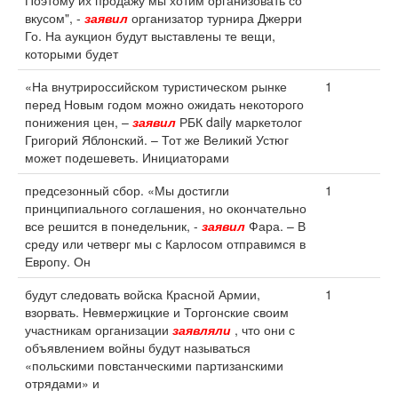
Поэтому их продажу мы хотим организовать со
вкусом", -
заявил
организатор турнира Джерри
Го. На аукцион будут выставлены те вещи,
которыми будет
«На внутрироссийском туристическом рынке
1
перед Новым годом можно ожидать некоторого
понижения цен, –
заявил
РБК daily маркетолог
Григорий Яблонский. – Тот же Великий Устюг
может подешеветь. Инициаторами
предсезонный сбор. «Мы достигли
1
принципиального соглашения, но окончательно
все решится в понедельник, -
заявил
Фара. – В
среду или четверг мы с Карлосом отправимся в
Европу. Он
будут следовать войска Красной Армии,
1
взорвать. Невмержицкие и Торгонские своим
участникам организации
заявляли
, что они с
объявлением войны будут называться
«польскими повстанческими партизанскими
отрядами» и