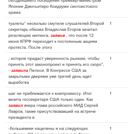
сегодняшнего посещения премьер-министром
Японии Дзюнъитиро Коидзуми синтоистского
храма
туалеты” несколько смутили слушателей.Второй
1
секретарь обкома Владислав Егоров зачитал
резолюцию митинга,
заявив
, что после 12
июня КПРФ переходит к постоянным акциям
протеста. После этого
, которое придаст уверенность рынкам, чтобы
1
принять этот законопроект и принять его скоро",
-
заявила
Пелоси. В Конгрессе США за
закрытыми дверями уже третий день идет
выработка
шаг не приближается к компромиссу. Итог
1
визита госсекретаря США только один. Как
заявил
вчера глава российского МИД Сергей
Лавров, также присутствовавший на встрече
президента в
-большевики нацелены и на следующих
1