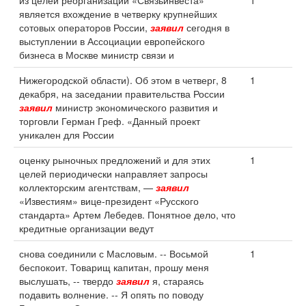
из целей реорганизации «Связьинвеста»
1
является вхождение в четверку крупнейших
сотовых операторов России,
заявил
сегодня в
выступлении в Ассоциации европейского
бизнеса в Москве министр связи и
Нижегородской области). Об этом в четверг, 8
1
декабря, на заседании правительства России
заявил
министр экономического развития и
торговли Герман Греф. «Данный проект
уникален для России
оценку рыночных предложений и для этих
1
целей периодически направляет запросы
коллекторским агентствам, —
заявил
«Известиям» вице-президент «Русского
стандарта» Артем Лебедев. Понятное дело, что
кредитные организации ведут
снова соединили с Масловым. -- Восьмой
1
беспокоит. Товарищ капитан, прошу меня
выслушать, -- твердо
заявил
я, стараясь
подавить волнение. -- Я опять по поводу