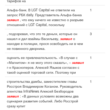
тарифов на
Альфа-банк. В LGT Capital не ответили на
1
запрос РБК daily. Представитель Альфа-банка
заявил
, что ему ничего не известно о разрыве
отношений с LGT Capital, поскольку
, подозревая, что это те деньги, которые он
3
нашел и дал взаймы Васильеву,
заявил
о
находке в полиции, прося освободить ни в чем
не повинного дворника.
оценить ее привлекательность. «В случае с
1
«Магнитом» я не могу этого сказать», –
заявил
г-н Красноперов. Алексей Языков согласен с
такой оценкой торговой сети. Поэтому при
строительства дамбы, заместителем главы
1
Росстроя Владимиром Коганом. Руководитель
агентства InfraNews Алексей Безбородов
заявил
: «В данных условиях возможны два
сценария развития событий. Либо Росстрой
сразу купит