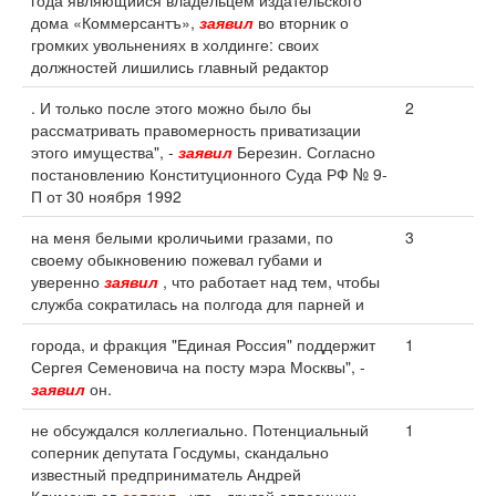
года являющийся владельцем издательского
дома «Коммерсантъ»,
заявил
во вторник о
громких увольнениях в холдинге: своих
должностей лишились главный редактор
. И только после этого можно было бы
2
рассматривать правомерность приватизации
этого имущества", -
заявил
Березин. Согласно
постановлению Конституционного Суда РФ № 9-
П от 30 ноября 1992
на меня белыми кроличьими гразами, по
3
своему обыкновению пожевал губами и
уверенно
заявил
, что работает над тем, чтобы
служба сократилась на полгода для парней и
города, и фракция "Единая Россия" поддержит
1
Сергея Семеновича на посту мэра Москвы", -
заявил
он.
не обсуждался коллегиально. Потенциальный
1
соперник депутата Госдумы, скандально
известный предприниматель Андрей