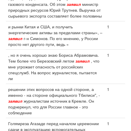
газового конденсата. Об этом
заявил
министр
природных ресурсов Юрий Трутнев. Выручка от
сырьевого экспорта составляет более половины
и рынки Китая и США, и получить
1
энергетические активы за пределами страны», –
заявил
г-н Симонов. По его мнению, у России
просто нет другого пути, ведь «
, но я очень хорошо знаю Бориса Абрамовича.
1
Тем более что Березовский летом
заявил
, что
мне угрожает опасность от российских
спецслужб. На вопрос журналистов, пытается
ли
решении этих вопросов на одной стороне, а
1
именно - на стороне официального Тбилиси", -
заявил
журналистам источник в Кремле. Он
подчеркнул, что для России главное - это
соблюдение
Голямреза Агазаде перед началом церемонии
1
сдачи в эксплуатацию вспомогательных