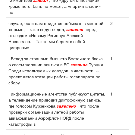
Климентьев
заявил
, что «другой оппозиции»,
кроме него, быть не может, а «партия власти»
не
случае, если нам придется побывать в местной
2
тюрьме, – как в воду глядел,
заявляя
перед
отъездом «Новому Региону» Алексей
Новоселов. – Также мы берем с собой
цифровые
. Вслед за странами бывшего Восточного блока
1
о своем желании влиться в ЕС
заявила
Турция.
Среди используемых доводов, в частности, --
проект автоматизации работы госаппарата по
сбору
, информационные агентства публикуют цитаты,
1
а телевидение приводит диктофонную запись,
где голосом Курзенкова
заявлено
, что после
проверки организации летной работы
авиакомпании Аэрофлот-НОРД после
катастрофы в