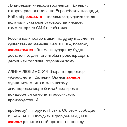
. В дирекции киевской гостиницы «Днепр»,
1
которая расположена на Европейской площади,
РБК daily
заявили
, что «все сотрудники отеля
получили указание руководства никаких
комментариев СМИ о событиях
России количество машин на душу населения
1
существенно меньше, чем в США, поэтому
заявленного
объема государству будет
достаточно, для того чтобы предотвращать
дефициты топлива, подобные тому,
АЛИНА ЛЮБИМСКАЯ Вчера гендиректор
1
«Аэрофлота» Валерий Окулов
заявил
журналистам, что итальянскому
авиаперевозчику в ближайшее время
понадобятся самолеты российского
производства. И
проблему", - поручил Путин. Об этом сообщает
1
ИТАР-ТАСС. Обсудить в форуме МИД КНР
заявил
решительный протест по поводу