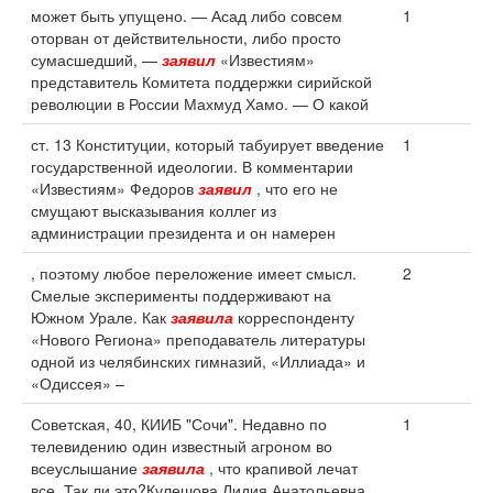
может быть упущено. — Асад либо совсем
1
оторван от действительности, либо просто
сумасшедший, —
заявил
«Известиям»
представитель Комитета поддержки сирийской
революции в России Махмуд Хамо. — О какой
ст. 13 Конституции, который табуирует введение
1
государственной идеологии. В комментарии
«Известиям» Федоров
заявил
, что его не
смущают высказывания коллег из
администрации президента и он намерен
, поэтому любое переложение имеет смысл.
2
Смелые эксперименты поддерживают на
Южном Урале. Как
заявила
корреспонденту
«Нового Региона» преподаватель литературы
одной из челябинских гимназий, «Иллиада» и
«Одиссея» –
Советская, 40, КИИБ "Сочи". Недавно по
1
телевидению один известный агроном во
всеуслышание
заявила
, что крапивой лечат
все. Так ли это?Кулешова Лидия Анатольевна.