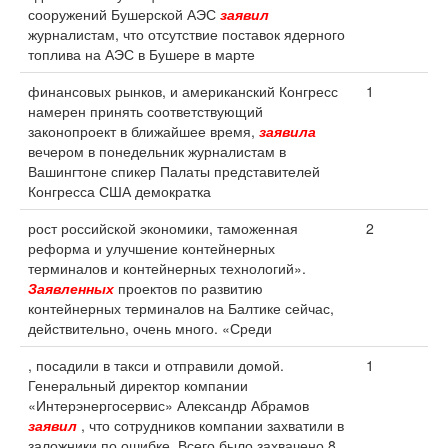
сооружений Бушерской АЭС
заявил
журналистам, что отсутствие поставок ядерного
топлива на АЭС в Бушере в марте
финансовых рынков, и американский Конгресс
1
намерен принять соответствующий
законопроект в ближайшее время,
заявила
вечером в понедельник журналистам в
Вашингтоне спикер Палаты представителей
Конгресса США демократка
рост российской экономики, таможенная
2
реформа и улучшение контейнерных
терминалов и контейнерных технологий».
Заявленных
проектов по развитию
контейнерных терминалов на Балтике сейчас,
действительно, очень много. «Среди
, посадили в такси и отправили домой.
1
Генеральный директор компании
«Интерэнергосервис» Александр Абрамов
заявил
, что сотрудников компании захватили в
заложники по ошибке. Всего было захвачено 8