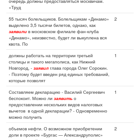
очередь должны предоставляться москвичам.
«Труд
55 тысяч болельщиков. Болельщикам «Динамо»
2
выделено 3,5 тысячи билетов, однако, как
заявили
в московском филиале фан-клуба
«Динамо», неизвестно, будет ли выкуплена вся
квота. По
должны работать на территории третьей
1
столицы и такого мегаполиса, как Нижний
Новгород, -
заявил
глава города Олег Сорокин.
- Поэтому будет введен ряд единых требований,
которые позволят
Составляем декларацию - Василий Сергеевич
1
беспокоит. Можно ли
заявить
о
предоставлении нескольких видов налоговых
вычетов в одной декларации? - Одновременно
можно получить
объемов нефти. О возможном приобретении
2
доли в проекте «Бургас — Александруполис»