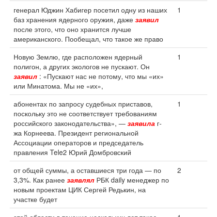
генерал Юджин Хабигер посетил одну из наших
1
баз хранения ядерного оружия, даже
заявил
после этого, что оно хранится лучше
американского. Пообещал, что такое же право
Новую Землю, где расположен ядерный
1
полигон, а других экологов не пускают. Он
заявил
: «Пускают нас не потому, что мы «их»
или Минатома. Мы не «их»,
абонентах по запросу судебных приставов,
1
поскольку это не соответствует требованиям
российского законодательства», —
заявила
г-
жа Корнеева. Президент региональной
Ассоциации операторов и председатель
правления Tele2 Юрий Домбровский
от общей суммы, а оставшиеся три года — по
2
3,3%. Как ранее
заявлял
РБК daily менеджер по
новым проектам ЦИК Сергей Редькин, на
участке будет