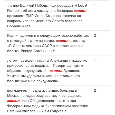
-летию Великой Победы. Как передает «Новый
1
Регион», об этом накануне в Бендерах
заявил
президент ПМР Игорь Смирнов, отвечая на
вопросы членов местного Совета ветеранов.
Собравшихся
Карпин должен и в следующем сезоне работать
2
с командой в этом качестве,
заявил
агентству
«Р-Спорт» чемпион СССР в составе «красно-
белых» Виктор Самохин. «У
летом президент страны Александр Лукашенко
1
пригрозил оргвыводами. – Позориться таким
образом недопустимо! –
заявил
Лукашенко. –
Хоккею мы уделили внимания столько, что
больше уже и не придумаешь
возглавлял, — одна из лучших больниц в
2
Москве по кадровому составу и оснащению, —
заявил
член Общественного совета при
Федеральном медико-биологическом агентстве
Евгений Ачкасов. — Сам Голухов в