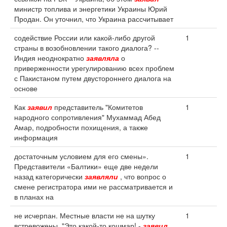
министр топлива и энергетики Украины Юрий
Продан. Он уточнил, что Украина рассчитывает
содействие России или какой-либо другой
1
страны в возобновлении такого диалога? --
Индия неоднократно
заявляла
о
приверженности урегулированию всех проблем
с Пакистаном путем двустороннего диалога на
основе
Как
заявил
представитель "Комитетов
1
народного сопротивления" Мухаммад Абед
Амар, подробности похищения, а также
информация
достаточным условием для его смены».
1
Представители «Балтики» еще две недели
назад категорически
заявляли
, что вопрос о
смене регистратора ими не рассматривается и
в планах на
не исчерпан. Местные власти не на шутку
1
встревожены. "Это какой-то кошмар! -
заявил