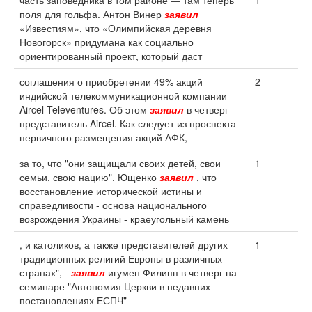
часть заповедника в том районе ― там теперь
1
поля для гольфа. Антон Винер
заявил
«Известиям», что «Олимпийская деревня
Новогорск» придумана как социально
ориентированный проект, который даст
соглашения о приобретении 49% акций
2
индийской телекоммуникационной компании
Aircel Televentures. Об этом
заявил
в четверг
представитель Aircel. Как следует из проспекта
первичного размещения акций АФК,
за то, что "они защищали своих детей, свои
1
семьи, свою нацию". Ющенко
заявил
, что
восстановление исторической истины и
справедливости - основа национального
возрождения Украины - краеугольный камень
, и католиков, а также представителей других
1
традиционных религий Европы в различных
странах", -
заявил
игумен Филипп в четверг на
семинаре "Автономия Церкви в недавних
постановлениях ЕСПЧ"