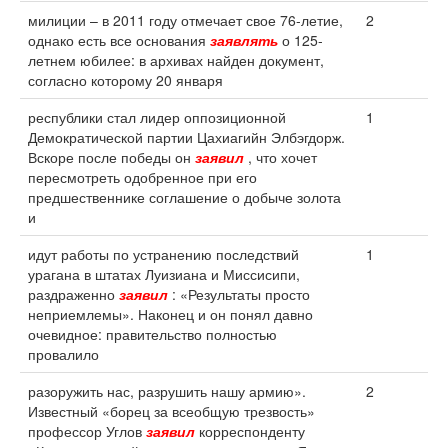
милиции – в 2011 году отмечает свое 76-летие,
2
однако есть все основания
заявлять
о 125-
летнем юбилее: в архивах найден документ,
согласно которому 20 января
республики стал лидер оппозиционной
1
Демократической партии Цахиагийн Элбэгдорж.
Вскоре после победы он
заявил
, что хочет
пересмотреть одобренное при его
предшественнике соглашение о добыче золота
и
идут работы по устранению последствий
1
урагана в штатах Луизиана и Миссисипи,
раздраженно
заявил
: «Результаты просто
неприемлемы». Наконец и он понял давно
очевидное: правительство полностью
провалило
разоружить нас, разрушить нашу армию».
2
Известный «борец за всеобщую трезвость»
профессор Углов
заявил
корреспонденту