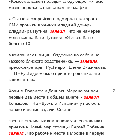
«Комсомольской правды» следующее: «Я всю
жизнь боролся с пьянством, но мафия
» Сын южнокорейского адмирала, которого
1
СМИ прочили в женихи младшей дочери
Владимира Путина,
заявил
, что не намерен
жениться на Кате Путиной. «Я знаю Катю
больше 10
в компаниях и акции. Отдельно на себя и на
1
каждого близкого родственника, —
заявила
пресс-секретарь «РусГидро» Елена Вишнякова.
— В «РусГидро» было принято решение, что
заполнять их
Хоаким Родригес и Даниэль Морено заняли
2
первые два места в общем зачете, -
заявил
Конышев. - На «Вуэльта Испании» у нас есть
четкие и ясные задачи. Состав
звена в столичных компаниях уже составляют
1
приезжие Новый мэр столицы Сергей Собянин
заявил
, что рабочие места в Москве в первую