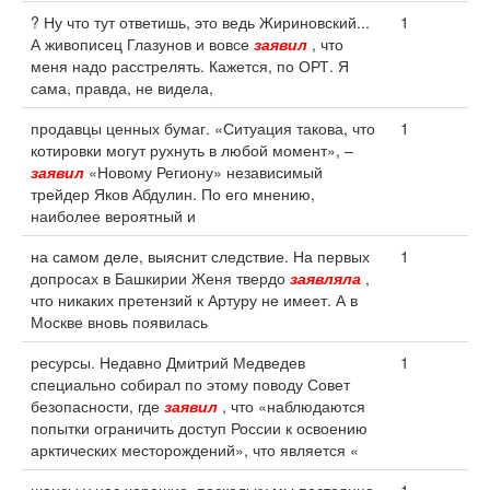
? Ну что тут ответишь, это ведь Жириновский...
1
А живописец Глазунов и вовсе
заявил
, что
меня надо расстрелять. Кажется, по ОРТ. Я
сама, правда, не видела,
продавцы ценных бумаг. «Ситуация такова, что
1
котировки могут рухнуть в любой момент», –
заявил
«Новому Региону» независимый
трейдер Яков Абдулин. По его мнению,
наиболее вероятный и
на самом деле, выяснит следствие. На первых
1
допросах в Башкирии Женя твердо
заявляла
,
что никаких претензий к Артуру не имеет. А в
Москве вновь появилась
ресурсы. Недавно Дмитрий Медведев
1
специально собирал по этому поводу Совет
безопасности, где
заявил
, что «наблюдаются
попытки ограничить доступ России к освоению
арктических месторождений», что является «