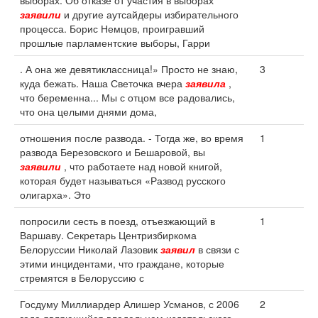
выборах. Об отказе от участия в выборах
заявили
и другие аутсайдеры избирательного
процесса. Борис Немцов, проигравший
прошлые парламентские выборы, Гарри
. А она же девятиклассница!» Просто не знаю,
3
куда бежать. Наша Светочка вчера
заявила
,
что беременна... Мы с отцом все радовались,
что она целыми днями дома,
отношения после развода. - Тогда же, во время
1
развода Березовского и Бешаровой, вы
заявили
, что работаете над новой книгой,
которая будет называться «Развод русского
олигарха». Это
попросили сесть в поезд, отъезжающий в
1
Варшаву. Секретарь Центризбиркома
Белоруссии Николай Лазовик
заявил
в связи с
этими инцидентами, что граждане, которые
стремятся в Белоруссию с
Госдуму Миллиардер Алишер Усманов, с 2006
2