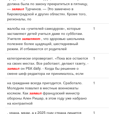
должна была по закону прекратиться в пятницу,
—
заявил
Турчинов. — Это замечено в
Кировоградской и других областях. Кроме того,
регионалы, по
жалобы на «учителей-самодуров», которые
1
заставляют детей учиться даже по субботам.
Учителя
заявляют
, что здоровью школьника
полезнее более щадящий, шестидневный
режим. И отбиваются от родителей
категорически опровергает. «Пока все остаются
1
на своих местах. Все работают, делают газету, -
заявил
он РБК daily. - Когда бы решение о
смене шеф-редактора ни принималось, если
на гражданке всегда пригодится. Сработало.
1
Молодняк повалил в местные военкоматы
косяком. Как
заявил
французский министр
обороны Ален Ришар, в этом году уже набрано
на контрактной
, урана, меди, а к 2025 году страна лишится
1