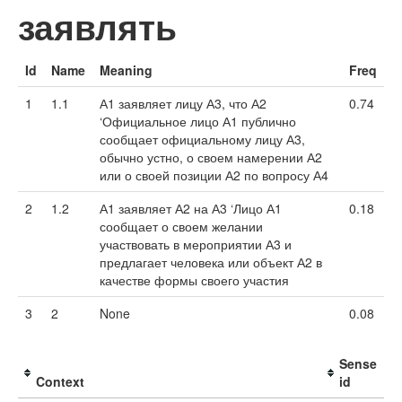
заявлять
Id
Name
Meaning
Freq
1
1.1
А1 заявляет лицу А3, что А2
0.74
‘Официальное лицо А1 публично
сообщает официальному лицу А3,
обычно устно, о своем намерении А2
или о своей позиции А2 по вопросу А4
2
1.2
А1 заявляет А2 на А3 ‘Лицо А1
0.18
сообщает о своем желании
участвовать в мероприятии А3 и
предлагает человека или объект А2 в
качестве формы своего участия
3
2
None
0.08
Sense
Context
id