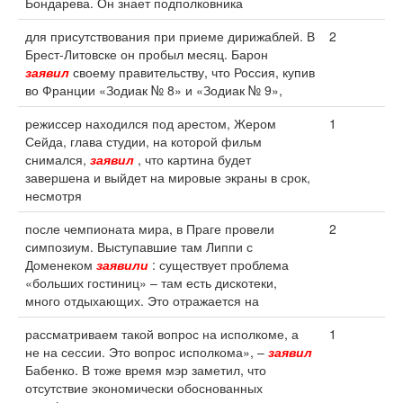
Бондарева. Он знает подполковника
для присутствования при приеме дирижаблей. В
2
Брест-Литовске он пробыл месяц. Барон
заявил
своему правительству, что Россия, купив
во Франции «Зодиак № 8» и «Зодиак № 9»,
режиссер находился под арестом, Жером
1
Сейда, глава студии, на которой фильм
снимался,
заявил
, что картина будет
завершена и выйдет на мировые экраны в срок,
несмотря
после чемпионата мира, в Праге провели
2
симпозиум. Выступавшие там Липпи с
Доменеком
заявили
: существует проблема
«больших гостиниц» – там есть дискотеки,
много отдыхающих. Это отражается на
рассматриваем такой вопрос на исполкоме, а
1
не на сессии. Это вопрос исполкома», –
заявил
Бабенко. В тоже время мэр заметил, что
отсутствие экономически обоснованных