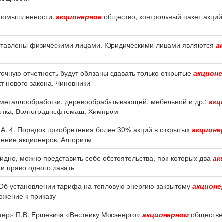
 промышленности.
акционерное
общество, контрольный пакет акций 
дставлены физическими лицами. Юридическими лицами являются
а
точную отчетность будут обязаны сдавать только открытые
акцион
т нового закона. Чиновники
, металлообработки, деревообрабатывающей, мебельной и др.:
акц
отка, Волгограднефтемаш, Химпром
.А. 4. Порядок приобретения более 30% акций в открытых
акционе
ение акционеров. Алгоритм
дно, можно представить себе обстоятельства, при которых два
ак
й право одного давать
«Об установлении тарифа на тепловую энергию закрытому
акционе
ложение к приказу
тер» П.В. Ершевича «Вестнику Мосэнерго»
акционерном
обществе