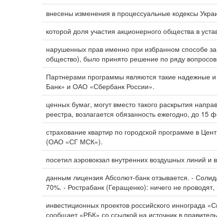
внесены изменения в процессуальные кодексы Украи
которой доля участия акционерного общества в уст
нарушенных прав именно при избранном способе з
общество), было принято решение по ряду вопросов
Партнерами программы являются такие надежные и и
Банк» и ОАО «Сбербанк России».
ценных бумаг, могут вместо такого раскрытия напра
реестра, возлагается обязанность ежегодно, до 15 
страхование квартир по городской программе в Це
(ОАО «СГ МСК»).
посетил аэровокзал внутренних воздушных линий и 
данным лицензия Абсолют-банк отзывается. - Соли
70%. - Рострабанк (Геращенко): ничего не проводят, 
инвестиционных проектов российского иннограда «
сообщает «РБК» со ссылкой на источник в правитель