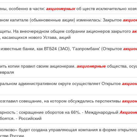
ны, особенно в части:
акционерных
об ществ исключительно хоз
авном капитале (обыкновенные акции) изменилась: Закрытое
акцио
ащиты. На внеочередном общем собрании акционеров закрытого
а
, касающихся нового Устава, акций
звестные банки, как ВТБ24 (ЗАО), 'Газпромбанк' (Открытое
акцио
вить копии правил своим акционерам.
акционерные
общества, осу
февраля
нтральном административном округе осуществляет Открытое
акцио
возглавил совещание, на котором обсуждались перспективы
акцио
дарность : сокращение оборотов на 66%. - Международный
Акцион
боятся. - Российский
Сколково» будет создана управляющая компания в форме открытог
стве России.