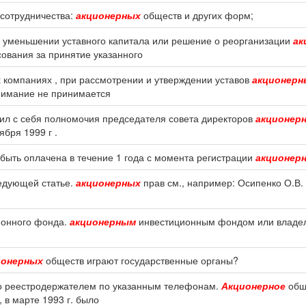
сотрудничества:
акционерных
обществ и других форм;
б уменьшении уставного капитала или решение о реорганизации
ак
сования за принятие указанного
х компаниях , при рассмотрении и утверждении уставов
акционерн
внимание не принимается
ил с себя полномочия председателя совета директоров
акционер
бря 1999 г .
 быть оплачена в течение 1 года с момента регистрации
акционер
ледующей статье.
акционерных
прав см., например: Осипенко О.В.
ионного фонда.
акционерным
инвестиционным фондом или владел
ионерных
обществ играют государственные органы?
его реестродержателем по указанным телефонам.
Акционерное
общ
 в марте 1993 г. было