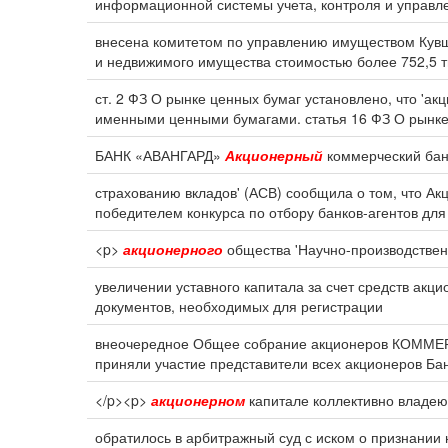
информационной системы учета, контроля и управл
внесена комитетом по управлению имуществом Кувш
и недвижимого имущества стоимостью более 752,5 т
ст. 2 ФЗ О рынке ценных бумаг установлено, что 'ак
именными ценными бумагами. статья 16 ФЗ О рынке
БАНК «АВАНГАРД»
Акционерный
коммерческий банк
страхованию вкладов' (АСВ) сообщила о том, что Ак
победителем конкурса по отбору банков-агентов для
<p>
акционерного
общества 'Научно-производствен
увеличении уставного капитала за счет средств акци
документов, необходимых для регистрации
внеочередное Общее собрание акционеров КОМ
приняли участие представители всех акционеров Бан
</p><p>
акционерном
капитале коллективно владею
обратилось в арбитражный суд с иском о признании