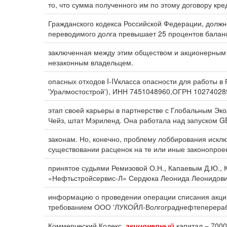
то, что сумма полученного им по этому договору кр
Гражданского кодекса Российской Федерации, должн
переводимого долга превышает 25 процентов баланс
заключенная между этим обществом и акционерным 
незаконным владельцем.
опасных отходов I-IVкласса опасности для работы в
'Уралмостострой'), ИНН 7451048960,ОГРН 10274028
этап своей карьеры в партнерстве с Глобальным Эко
Чейз, штат Мэриленд. Она работала над запуском GE
законам. Но, конечно, проблему лоббирования искл
существовании расценок на те или иные законопроек
принятое судьями Ремизовой О.Н., Капаевым Д.Ю., 
«Нефтьстройсервис-Л» Сердюка Леонида Леонидови
информацию о проведении операции списания акций с
требованием ООО 'ЛУКОЙЛ-Волгограднефтеперерабо
Коммерческий Кодекс.
акционерный
капитал – 7000