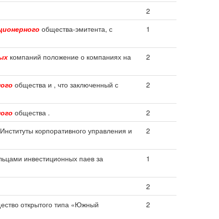
2
ционерного
общества-эмитента, с
1
ых
компаний положение о компаниях на
2
ного
общества и , что заключенный с
2
ного
общества .
2
 Институты корпоративного управления и
2
ьцами инвестиционных паев за
1
2
ество открытого типа «Южный
2