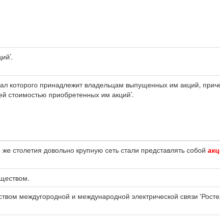
ий’.
тал которого принадлежит владельцам выпущенных им акций, прич
щей стоимостью приобретенных им акций’.
о же столетия довольно крупную сеть стали представлять собой
ак
ществом.
твом междугородной и международной электрической связи 'Росте