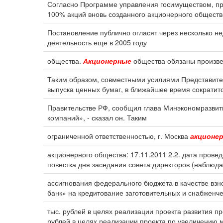
Согласно Программе управления госимуществом, п
100% акций вновь созданного акционерного обществ
Постановление публично огласят через несколько н
деятельность еще в 2005 году
общества.
Акционерные
общества обязаны произвес
Таким образом, совместными усилиями Представител
выпуска ценных бумаг, в ближайшее время сократитс
Правительстве РФ, сообщил глава Минэкономразви
компаний», - сказал он. Таким
ограниченной ответственностью, г. Москва
акционе
акционерного общества: 17.11.2011 2.2. дата прове
повестка дня заседания совета директоров (наблюда
ассигнования федерального бюджета в качестве взн
банк» на кредитование заготовительных и снабженч
тыс. рублей в целях реализации проекта развития 
рублей в целях реализации проекта по увеличению