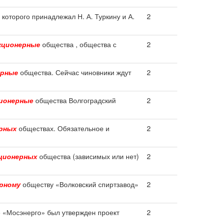
которого принадлежал Н. А. Туркину и А.
2
кционерные
общества , общества с
2
ерные
общества. Сейчас чиновники ждут
2
ионерные
общества Волгоградский
2
рных
обществах. Обязательное и
2
ционерных
общества (зависимых или нет)
2
рному
обществу «Волковский спиртзавод»
2
 «Мосэнерго» был утвержден проект
2