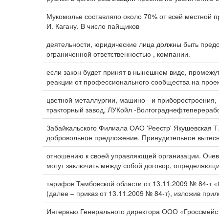
Мукомолье составляло около 70% от всей местной
И. Кагану. В число пайщиков
деятельности, юридические лица должны быть пре
ограниченной ответственностью , компании.
если закон будет принят в нынешнем виде, промежу
реакции от профессионального сообщества на проек
цветной металлургии, машино - и приборостроения
тракторный завод, ЛУКойл -Волгограднефтеперераб
Забайкальского Филиала ОАО 'Реестр' Якушевская Т
добровольное предложение. Принудительное вытесн
отношению к своей управляющей организации. Очеви
могут заключить между собой договор, определяющи
тарифов Тамбовской области от 13.11.2009 № 84-т 
(далее – приказ от 13.11.2009 № 84-т), изложив при
Интервью Генерального директора ООО «Гроссмейс