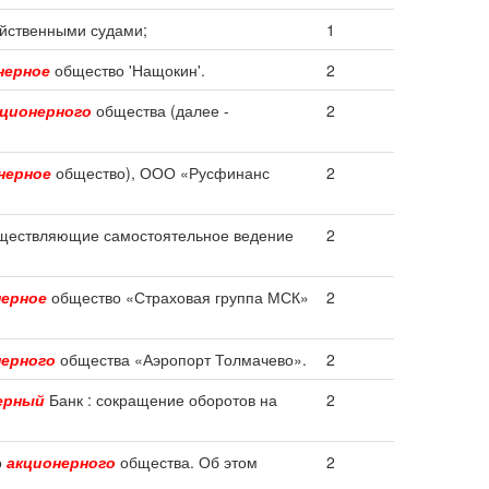
яйственными судами;
1
нерное
общество 'Нащокин'.
2
кционерного
общества (далее -
2
нерное
общество), ООО «Русфинанс
2
ществляющие самостоятельное ведение
2
нерное
общество «Страховая группа МСК»
2
нерного
общества «Аэропорт Толмачево».
2
ерный
Банк : сокращение оборотов на
2
о
акционерного
общества. Об этом
2