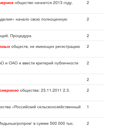
нерное
общество начнется 2013 году.
2
зделия» начало свою полноценную
2
кций. Процедура
2
ерных
обществ, не имеющих регистрацию
2
АО и ОАО и ввести критерий публичности
2
2
онерного
общества: 23.11.2011 2.3.
2
ства «Российский сельскохозяйственный
1
едыньагропром' в сумме 500 000 тыс.
2