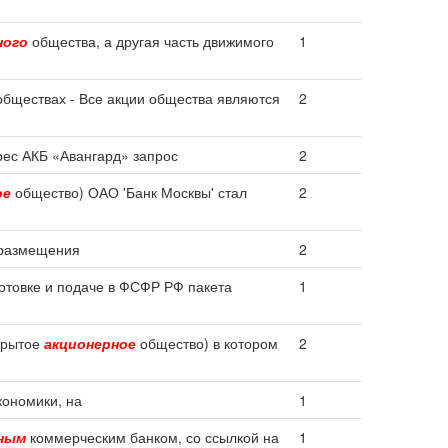
ного
общества, а другая часть движимого
1
бществах - Все акции общества являются
2
рес АКБ «Авангард» запрос
2
ое
общество) ОАО 'Банк Москвы' стал
2
 размещения
2
отовке и подаче в ФСФР РФ пакета
1
крытое
акционерное
общество) в котором
2
кономики, на
1
ным
коммерческим банком, со ссылкой на
1