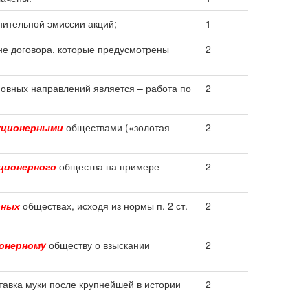
нительной эмиссии акций;
1
не договора, которые предусмотрены
2
новных направлений является – работа по
2
кционерными
обществами («золотая
2
ционерного
общества на примере
2
рных
обществах, исходя из нормы п. 2 ст.
2
онерному
обществу о взыскании
2
тавка муки после крупнейшей в истории
2