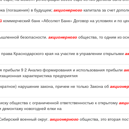
ока (погашения) в будущем;
акционерного
капитала за счет допол
й
коммерческий банк «Абсолют Банк» Договор на условиях и по це
мышленной безопасности.
акционерного
общества, то одним из ос
о права Краснодарского края на участие в управлении открытыми
а
ия прибыли 9 2 Анализ формирования и использования прибыли
ак
изационная характеристика предприятия
ократное) нарушение закона, причем не только Закона об
акционе
 иску общества с ограниченной ответственностью к открытому
акци
и демонтажу новогодней елки на
 Сибирский военный округ.
акционерного
общества, это вторая пос