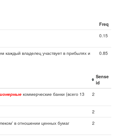
Freq
0.15
ем каждый владелец участвует в прибылях и
0.85
Sense
id
ционерные
коммерческие банки (всего 13
2
2
леком' в отношении ценных бумаг
2