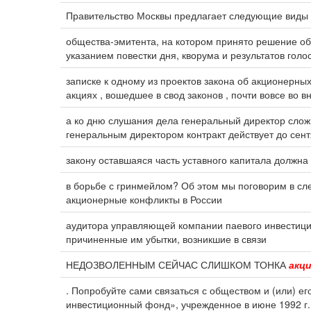
Правительство Москвы предлагает следующие виды 
общества-эмитента, на котором принято решение о
указанием повестки дня, кворума и результатов голо
записке к одному из проектов закона об акционерны
акциях , вошедшее в свод законов , почти вовсе во 
а ко дню слушания дела генеральный директор слож
генеральным директором контракт действует до сентя
закону оставшаяся часть уставного капитала должна
в борьбе с гринмейлом? Об этом мы поговорим в с
акционерные конфликты в России
аудитора управляющей компании паевого инвестиц
причиненные им убытки, возникшие в связи
НЕДОЗВОЛЕННЫМ СЕЙЧАС СЛИШКОМ ТОНКА
акц
. Попробуйте сами связаться с обществом и (или) 
инвестиционный фонд», учрежденное в июне 1992 г.,