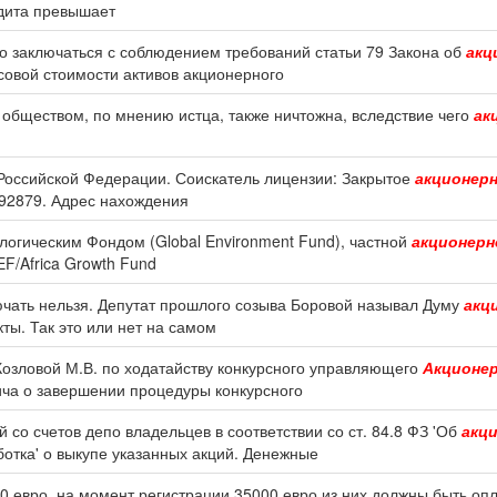
едита превышает
о заключаться с соблюдением требований статьи 79 Закона об
акц
овой стоимости активов акционерного
обществом, по мнению истца, также ничтожна, вследствие чего
ак
 Российской Федерации. Соискатель лицензии: Закрытое
акционер
92879. Адрес нахождения
логическим Фондом (Global Environment Fund), частной
акционерн
F/Africa Growth Fund
ючать нельзя. Депутат прошлого созыва Боровой называл Думу
акц
ты. Так это или нет на самом
Козловой М.В. по ходатайству конкурсного управляющего
Акционе
ча о завершении процедуры конкурсного
о счетов депо владельцев в соответствии со ст. 84.8 ФЗ 'Об
акц
тка' о выкупе указанных акций. Денежные
0 евро, на момент регистрации 35000 евро из них должны быть оп