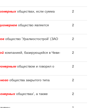
ионерных
обществах, если сумма
2
ционерное
общество является
2
ное
общество 'Уралмостострой' (ЗАО
2
ой
компанией, базирующейся в Чеви-
2
ионерным
обществом и говорил о
2
рного
общества закрытого типа
2
ионерных
обществах', а также
2
лачены.
1