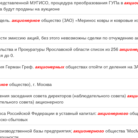
редставленной МУГИСО, процедура преобразования ГУПа в
акцио
а будут проданы на аукционе
едель.
акционерное
общество (ЗАО) «Меринос ковры и ковровые и
ти эмиссию акций, без этого невозможны сделки по отчуждению а
ьства и Прокуратуры Ярославской области список из 256
акцион
я до 0.
тия Герман Греф.
акционерных
обществах отойти от деления на З
рное
общество), г. Москва
дения заседания совета директоров (наблюдательного совета)
акци
тельного совета) акционерного
оса Российской Федерации в уставный капитал:
акционерного
обще
еско-сбытовых
производственной базы предприятия;
акционерного
общества 'МосМ
 мощности