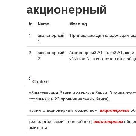
акционерный
Id
Name
Meaning
1
акционерный
‘Принадлежащий владельцам акц
1
2
акционерный
Акционерный А1 ‘Такой А1, капи
2
убытках А1 в соответствии с об
Context
общественные банки и сельские банки. В конце этог
столичных и 23 провинциальных банка).
принято акционерным обществом;
акционерным
об
технологии связи' [ подробнее ]
акционерным
общес
эмитента