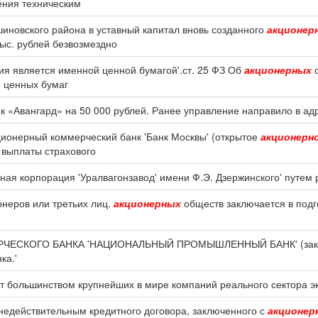
ения техническим
иновского района в уставный капитал вновь созданного
акционер
ыс. рублей безвозмездно
ция является именной ценной бумагой'.ст. 25 ФЗ Об
акционерных
о
 ценных бумаг
 «Авангард» на 50 000 рублей. Ранее управление направило в ад
ционерный коммерческий банк 'Банк Москвы' (открытое
акционерн
 выплаты страхового
ная корпорация 'Уралвагонзавод' имени Ф.Э. Дзержинского' путем
онеров или третьих лиц.
акционерных
обществ заключается в подг
МЕРЧЕСКОГО БАНКА 'НАЦИОНАЛЬНЫЙ ПРОМЫШЛЕННЫЙ БАНК' (за
ка.'
т большинством крупнейших в мире компаний реального сектора э
 недействительным кредитного договора, заключенного с
акционер