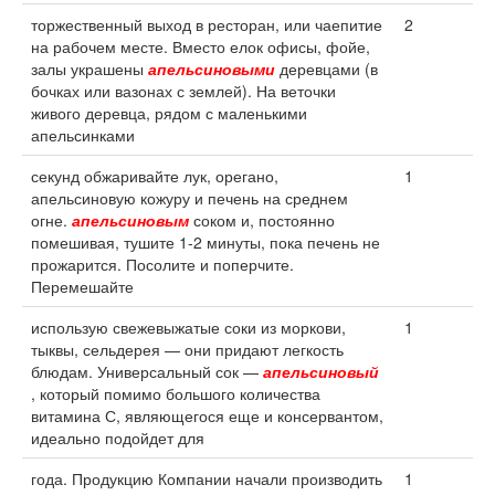
торжественный выход в ресторан, или чаепитие
2
на рабочем месте. Вместо елок офисы, фойе,
залы украшены
апельсиновыми
деревцами (в
бочках или вазонах с землей). На веточки
живого деревца, рядом с маленькими
апельсинками
секунд обжаривайте лук, орегано,
1
апельсиновую кожуру и печень на среднем
огне.
апельсиновым
соком и, постоянно
помешивая, тушите 1-2 минуты, пока печень не
прожарится. Посолите и поперчите.
Перемешайте
использую свежевыжатые соки из моркови,
1
тыквы, сельдерея — они придают легкость
блюдам. Универсальный сок —
апельсиновый
, который помимо большого количества
витамина С, являющегося еще и консервантом,
идеально подойдет для
года. Продукцию Компании начали производить
1