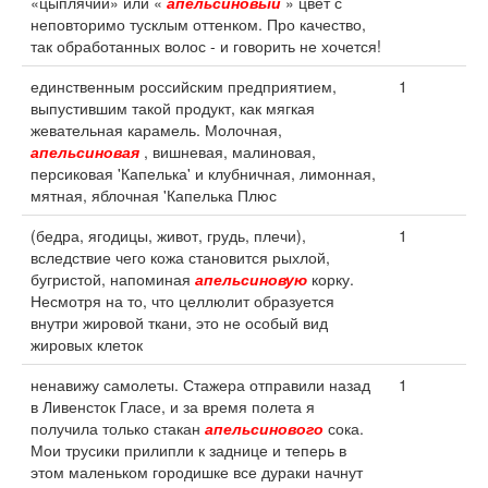
«цыплячий» или «
апельсиновый
» цвет с
неповторимо тусклым оттенком. Про качество,
так обработанных волос - и говорить не хочется!
единственным российским предприятием,
1
выпустившим такой продукт, как мягкая
жевательная карамель. Молочная,
апельсиновая
, вишневая, малиновая,
персиковая 'Капелька' и клубничная, лимонная,
мятная, яблочная 'Капелька Плюс
(бедра, ягодицы, живот, грудь, плечи),
1
вследствие чего кожа становится рыхлой,
бугристой, напоминая
апельсиновую
корку.
Несмотря на то, что целлюлит образуется
внутри жировой ткани, это не особый вид
жировых клеток
ненавижу самолеты. Стажера отправили назад
1
в Ливенсток Гласе, и за время полета я
получила только стакан
апельсинового
сока.
Мои трусики прилипли к заднице и теперь в
этом маленьком городишке все дураки начнут