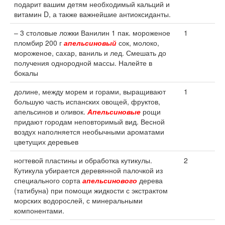
подарит вашим детям необходимый кальций и
витамин D, а также важнейшие антиоксиданты.
– 3 столовые ложки Ванилин 1 пак. мороженое
1
пломбир 200 г
апельсиновый
сок, молоко,
мороженое, сахар, ваниль и лед. Смешать до
получения однородной массы. Налейте в
бокалы
долине, между морем и горами, выращивают
1
большую часть испанских овощей, фруктов,
апельсинов и оливок.
Апельсиновые
рощи
придают городам неповторимый вид. Весной
воздух наполняется необычными ароматами
цветущих деревьев
ногтевой пластины и обработка кутикулы.
2
Кутикула убирается деревянной палочкой из
специального сорта
апельсинового
дерева
(татибуна) при помощи жидкости с экстрактом
морских водорослей, с минеральными
компонентами.