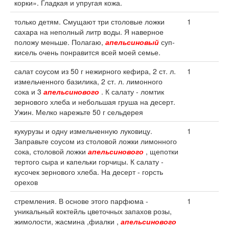
корки». Гладкая и упругая кожа.
только детям. Смущают три столовые ложки
1
сахара на неполный литр воды. Я наверное
положу меньше. Полагаю,
апельсиновый
суп-
кисель очень понравится всей моей семье.
салат соусом из 50 г нежирного кефира, 2 ст. л.
1
измельченного базилика, 2 ст. л. лимонного
сока и 3
апельсинового
. К салату - ломтик
зернового хлеба и небольшая груша на десерт.
Ужин. Мелко нарежьте 50 г сельдерея
кукурузы и одну измельченную луковицу.
1
Заправьте соусом из столовой ложки лимонного
сока, столовой ложки
апельсинового
, щепотки
тертого сыра и капельки горчицы. К салату -
кусочек зернового хлеба. На десерт - горсть
орехов
стремления. В основе этого парфюма -
1
уникальный коктейль цветочных запахов розы,
жимолости, жасмина ,фиалки ,
апельсинового