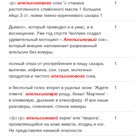
<p>
апельсинового
сока ¼ стакана
1
растопленного сливочного масла 1 большое
яйцо 3 ст. ложки темно-коричневого сахара 1
Дьявол», который приводил и в ужас, и в
1
восхищение. Уже год спустя Чиллико создал
удивительный мотоцикл «
Апельсиновый
сок»,
который внешне напоминает разрезанный
апельсин без кожуры.
полный отказ от употребления в пищу сахара,
1
выпечки, кофеина, сои, суши, молочных
продуктов и чистого
апельсинового
сока.
и бесполый голос вторит в ущелье эхом: 'Ждите
1
ответа'.
апельсиновую
рощу, бокал 'Мартини' -
в оливковую, дыхание в атмосферу. И все наши
разговоры, сомнения, стихов химеры
</p><p>
апельсиновой
корки' или 'творога',
1
проявляющийся на коже живота, ягодиц и ног.
Не представляя никакой опасности