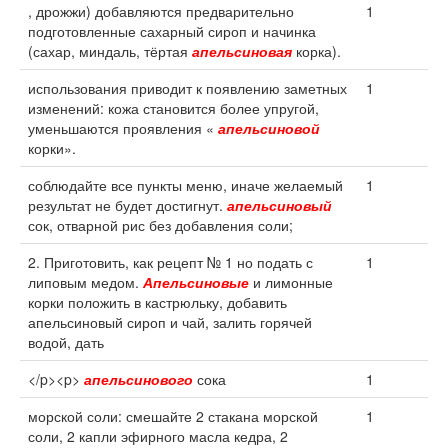
, дрожжи) добавляются предварительно
1
подготовленные сахарный сироп и начинка
(сахар, миндаль, тёртая
апельсиновая
корка).
использования приводит к появлению заметных
1
изменений: кожа становится более упругой,
уменьшаются проявления «
апельсиновой
корки».
соблюдайте все пункты меню, иначе желаемый
1
результат не будет достигнут.
апельсиновый
сок, отварной рис без добавления соли;
2. Приготовить, как рецепт № 1 но подать с
1
липовым медом.
Апельсиновые
и лимонные
корки положить в кастрюльку, добавить
апельсиновый сироп и чай, залить горячей
водой, дать
</p><p>
апельсинового
сока
1
морской соли: смешайте 2 стакана морской
1
соли, 2 капли эфирного масла кедра, 2