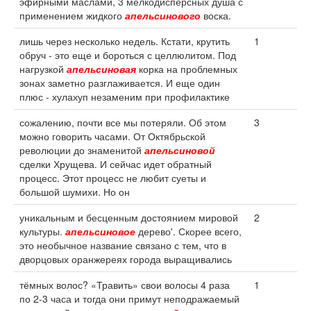
эфирными маслами, 3 мелкодисперсных душа с
применением жидкого
апельсинового
воска.
лишь через несколько недель. Кстати, крутить
1
обруч - это еще и бороться с целлюлитом. Под
нагрузкой
апельсиновая
корка на проблемных
зонах заметно разглаживается. И еще один
плюс - хулахуп незаменим при профилактике
сожалению, почти все мы потеряли. Об этом
3
можно говорить часами. От Октябрьской
революции до знаменитой
апельсиновой
сделки Хрущева. И сейчас идет обратный
процесс. Этот процесс не любит суеты и
большой шумихи. Но он
уникальным и бесценным достоянием мировой
2
культуры.
апельсиновое
дерево'. Скорее всего,
это необычное название связано с тем, что в
дворцовых оранжереях города выращивались
тёмных волос? «Травить» свои волосы 4 раза
1
по 2-3 часа и тогда они примут неподражаемый