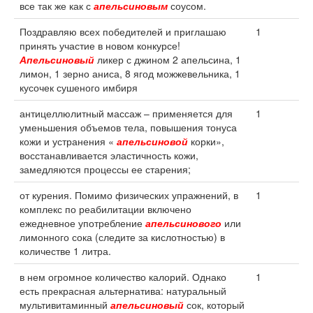
все так же как с
апельсиновым
соусом.
Поздравляю всех победителей и приглашаю
1
принять участие в новом конкурсе!
Апельсиновый
ликер с джином 2 апельсина, 1
лимон, 1 зерно аниса, 8 ягод можжевельника, 1
кусочек сушеного имбиря
антицеллюлитный массаж – применяется для
1
уменьшения объемов тела, повышения тонуса
кожи и устранения «
апельсиновой
корки»,
восстанавливается эластичность кожи,
замедляются процессы ее старения;
от курения. Помимо физических упражнений, в
1
комплекс по реабилитации включено
ежедневное употребление
апельсинового
или
лимонного сока (следите за кислотностью) в
количестве 1 литра.
в нем огромное количество калорий. Однако
1
есть прекрасная альтернатива: натуральный
мультивитаминный
апельсиновый
сок, который