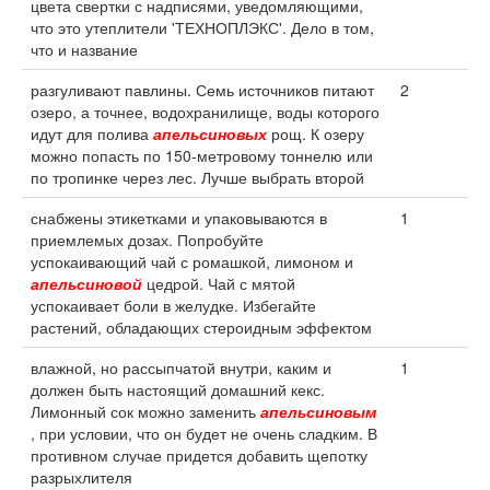
цвета свертки с надписями, уведомляющими,
что это утеплители 'ТЕХНОПЛЭКС'. Дело в том,
что и название
разгуливают павлины. Семь источников питают
2
озеро, а точнее, водохранилище, воды которого
идут для полива
апельсиновых
рощ. К озеру
можно попасть по 150-метровому тоннелю или
по тропинке через лес. Лучше выбрать второй
снабжены этикетками и упаковываются в
1
приемлемых дозах. Попробуйте
успокаивающий чай с ромашкой, лимоном и
апельсиновой
цедрой. Чай с мятой
успокаивает боли в желудке. Избегайте
растений, обладающих стероидным эффектом
влажной, но рассыпчатой внутри, каким и
1
должен быть настоящий домашний кекс.
Лимонный сок можно заменить
апельсиновым
, при условии, что он будет не очень сладким. В
противном случае придется добавить щепотку
разрыхлителя