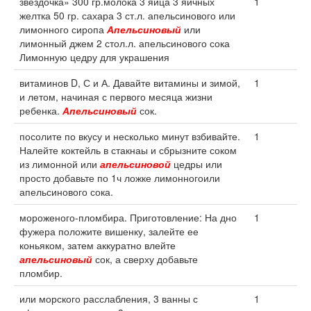
звездочка» 300 гр.молока 3 яйца 3 яичных
1
желтка 50 гр. сахара 3 ст.л. апельсинового или
лимонного сиропа
Апельсиновый
или
лимонный джем 2 стол.л. апельсинового сока
Лимонную цедру для украшения
витаминов D, С и А. Давайте витамины и зимой,
1
и летом, начиная с первого месяца жизни
ребенка.
Апельсиновый
сок.
посолите по вкусу и несколько минут взбивайте.
1
Налейте коктейль в стакнаы и сбрызните соком
из лимонной или
апельсиновой
цедры или
просто добавьте по 1ч ложке лимонногоили
апельсинового сока.
мороженого-пломбира. Приготовление: На дно
1
фужера положите вишенку, залейте ее
коньяком, затем аккуратно влейте
апельсиновый
сок, а сверху добавьте
пломбир.
или морского расслабления, 3 ванны с
1