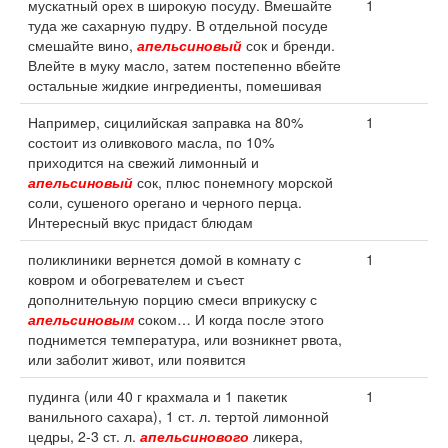
мускатный орех в широкую посуду. Вмешайте
1
туда же сахарную пудру. В отдельной посуде
смешайте вино,
апельсиновый
сок и бренди.
Влейте в муку масло, затем постепенно вбейте
остальные жидкие ингредиенты, помешивая
Например, сицилийская заправка на 80%
1
состоит из оливкового масла, по 10%
приходится на свежий лимонный и
апельсиновый
сок, плюс понемногу морской
соли, сушеного орегано и черного перца.
Интересный вкус придаст блюдам
поликлиники вернется домой в комнату с
1
ковром и обогревателем и съест
дополнительную порцию смеси вприкуску с
апельсиновым
соком… И когда после этого
поднимется температура, или возникнет рвота,
или заболит живот, или появится
пудинга (или 40 г крахмала и 1 пакетик
1
ванильного сахара), 1 ст. л. тертой лимонной
цедры, 2-3 ст. л.
апельсинового
ликера,