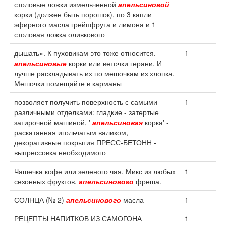
столовые ложки измельченной
апельсиновой
корки (должен быть порошок), по 3 капли
эфирного масла грейпфрута и лимона и 1
столовая ложка оливкового
дышать». К пуховикам это тоже относится.
1
апельсиновые
корки или веточки герани. И
лучше раскладывать их по мешочкам из хлопка.
Мешочки помещайте в карманы
позволяет получить поверхность с самыми
1
различными отделками: гладкие - затертые
затирочной машиной, '
апельсиновая
корка' -
раскатанная игольчатым валиком,
декоративные покрытия ПРЕСС-БЕТОНН -
выпрессовка необходимого
Чашечка кофе или зеленого чая. Микс из любых
1
сезонных фруктов.
апельсинового
фреша.
СОЛНЦА (№ 2)
апельсинового
масла
1
РЕЦЕПТЫ НАПИТКОВ ИЗ САМОГОНА
1