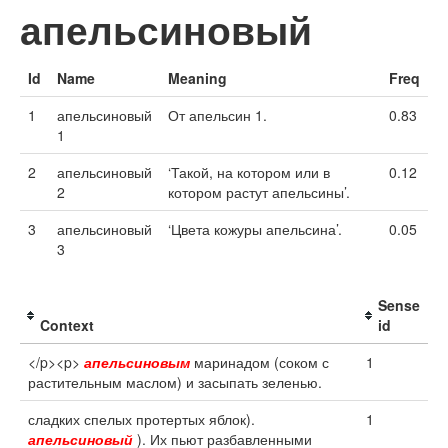
апельсиновый
Id
Name
Meaning
Freq
1
апельсиновый
От апельсин 1.
0.83
1
2
апельсиновый
‘Такой, на котором или в
0.12
2
котором растут апельсины’.
3
апельсиновый
‘Цвета кожуры апельсина’.
0.05
3
Sense
Context
id
</p><p>
апельсиновым
маринадом (соком с
1
растительным маслом) и засыпать зеленью.
сладких спелых протертых яблок).
1
апельсиновый
). Их пьют разбавленными