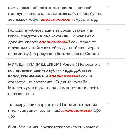
самых разнообразных материалов: яичной
1
скорлупы, шпагата, пластиковых бутылок, бусин,
зернышек кофе,
апельсиновой
кожуры и т. д.
Положите кубики льда в высокий стакан или
1
кубок, сцедите на лед коктейль. По желанию
долейте сверху
апельсиновый
сок. Украсьте
фруктами и пейте коктейль Дынный шар через
соломинку.(на рисунке в бокале слева) Состав
МИЛЛЕНИУМ (MILLENIUM) Рецепт: Положите в
1
коктейльный шейкер кубики льда, добавьте
водку, клюквенный и
апельсиновый
сок, и
старательно потрясите. Сцедите коктейль
Миллениум в фужер для шампанского и влейте
охлажденное
тонизирующих вариантов. Например, один из
1
них, «санрайз», звучит так:
апельсиновый
</p>
<p>
быть белым или соответствовать смешивают с
1