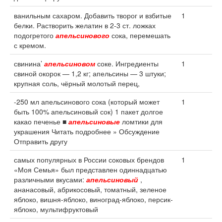
ванильным сахаром. Добавить творог и взбитые
1
белки. Растворить желатин в 2-3 ст. ложках
подогретого
апельсинового
сока, перемешать
с кремом.
свинина’
апельсиновом
соке. Ингредиенты
1
свиной окорок — 1,2 кг; апельсины — 3 штуки;
крупная соль, чёрный молотый перец,
-250 мл апельсинового сока (который может
1
быть 100% апельсиновый сок) 1 пакет долгое
какао печенье ■
апельсиновые
ломтики для
украшения Читать подробнее » Обсуждение
Отправить другу
самых популярных в России соковых брендов
1
«Моя Семья» был представлен одиннадцатью
различными вкусами:
апельсиновый
,
ананасовый, абрикосовый, томатный, зеленое
яблоко, вишня-яблоко, виноград-яблоко, персик-
яблоко, мультифруктовый