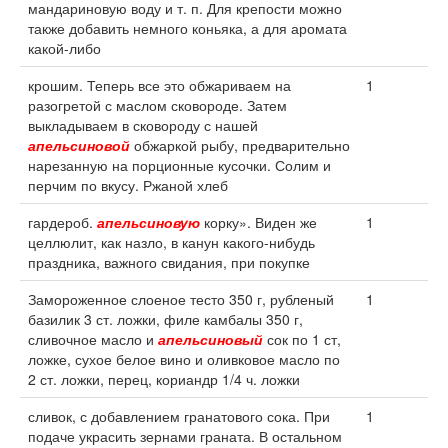
мандариновую воду и т. п. Для крепости можно
также добавить немного коньяка, а для аромата
какой-либо
крошим. Теперь все это обжариваем на
1
разогретой с маслом сковороде. Затем
выкладываем в сковороду с нашей
апельсиновой
обжаркой рыбу, предварительно
нарезанную на порционные кусочки. Солим и
перчим по вкусу. Ржаной хлеб
гардероб.
апельсиновую
корку». Виден же
1
целлюлит, как назло, в канун какого-нибудь
праздника, важного свидания, при покупке
Замороженное слоеное тесто 350 г, рубленый
1
базилик 3 ст. ложки, филе камбалы 350 г,
сливочное масло и
апельсиновый
сок по 1 ст,
ложке, сухое белое вино и оливковое масло по
2 ст. ложки, перец, кориандр 1/4 ч. ложки
сливок, с добавлением гранатового сока. При
1
подаче украсить зернами граната. В остальном