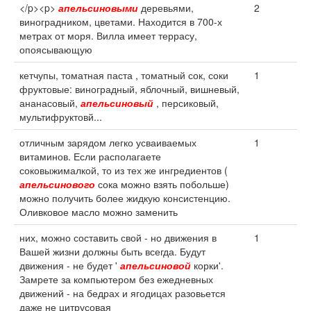
</p><p>
апельсиновыми
деревьями,
2
виноградником, цветами. Находится в 700-х
метрах от моря. Вилла имеет террасу,
опоясывающую
кетчупы, томатная паста , томатный сок, соки
1
фруктовые: виноградный, яблочный, вишневый,
ананасовый,
апельсиновый
, персиковый,
мультифруктовй...
отличным зарядом легко усваиваемых
1
витаминов. Если располагаете
соковыжималкой, то из тех же ингредиентов (
апельсинового
сока можно взять побольше)
можно получить более жидкую консистенцию.
Оливковое масло можно заменить
них, можно составить свой - но движения в
1
Вашей жизни должны быть всегда. Будут
движения - не будет '
апельсиновой
корки'.
Замрете за компьютером без ежедневных
движений - на бедрах и ягодицах разовьется
даже не цитрусовая