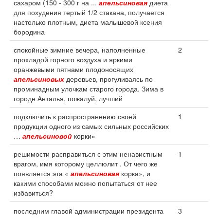
сахаром (150 - 300 г на ...
апельсиновая
диета
для похудения тертый 1/2 стакана, получается
настолько плотным, диета малышевой ксения
бородина
спокойные зимние вечера, наполненные
2
прохладой горного воздуха и яркими
оранжевыми пятнами плодоносящих
апельсиновых
деревьев, прогуливаясь по
проминадным улочкам старого города. Зима в
городе Анталья, пожалуй, лучший
подключить к распространению своей
1
продукции одного из самых сильных российских
…
апельсиновой
корки»
решимости расправиться с этим ненавистным
1
врагом, имя которому целлюлит . От чего же
появляется эта «
апельсиновая
корка», и
какими способами можно попытаться от нее
избавиться?
последним главой администрации президента
3