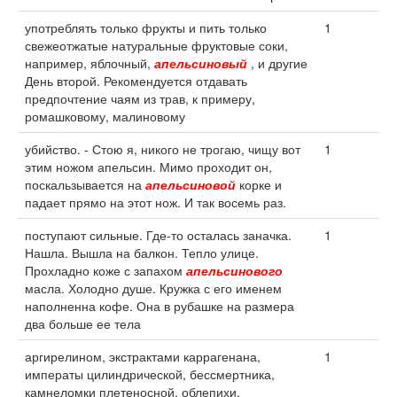
употреблять только фрукты и пить только
1
свежеотжатые натуральные фруктовые соки,
например, яблочный,
апельсиновый
, и другие
День второй. Рекомендуется отдавать
предпочтение чаям из трав, к примеру,
ромашковому, малиновому
убийство. - Стою я, никого не трогаю, чищу вот
1
этим ножом апельсин. Мимо проходит он,
поскальзывается на
апельсиновой
корке и
падает прямо на этот нож. И так восемь раз.
поступают сильные. Где-то осталась заначка.
1
Нашла. Вышла на балкон. Тепло улице.
Прохладно коже с запахом
апельсинового
масла. Холодно душе. Кружка с его именем
наполненна кофе. Она в рубашке на размера
два больше ее тела
аргирелином, экстрактами каррагенана,
1
императы цилиндрической, бессмертника,
камнеломки плетеносной, облепихи,