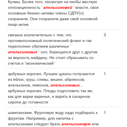
Кучмы. Более того, несмотря на якобы жесткую
оппозиционность '
апельсиновой
' власти, свои
основные бизнес-активы члены СДПУ(о)
сохранили. Они сохранили даже свой основной
пиар-актив
связана исключительно с тем, что
3
противоположный политический фланг и так
переполнен обилием различных '
апельсиновых
' сил, борющихся друг с другом
за верность майдану. Не стоит сбрасывать со
счетов и 'экономический'
арбузных корочек. Лучшие цукаты получаются
1
из яблок, груш, сливы, вишни, абрикосов,
апельсинов, лимонов,
апельсиновых
,
арбузных корочек. Плоды подготовить так же,
как для варки варенья, и варить в сахарном
сиропе до готовности
шампанским. Фруктовую воду надо подбирать к
1
фруктам. Например, для напитка с
апельсинами следует брать
апельсиновую
или