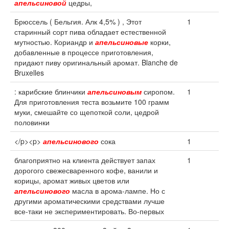
апельсиновой
цедры,
Брюссель ( Бельгия. Алк 4,5% ) , Этот
1
старинный сорт пива обладает естественной
мутностью. Кориандр и
апельсиновые
корки,
добавленные в процессе приготовления,
придают пиву оригинальный аромат. Blanche de
Bruxelles
: карибские блинчики
апельсиновым
сиропом.
1
Для приготовления теста возьмите 100 грамм
муки, смешайте со щепоткой соли, цедрой
половинки
</p><p>
апельсинового
сока
1
благоприятно на клиента действует запах
1
дорогого свежесваренного кофе, ванили и
корицы, аромат живых цветов или
апельсинового
масла в арома-лампе. Но с
другими ароматическими средствами лучше
все-таки не экспериментировать. Во-первых