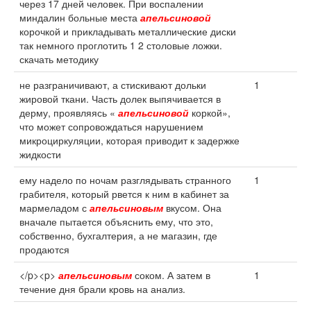
через 17 дней человек. При воспалении
миндалин больные места
апельсиновой
корочкой и прикладывать металлические диски
так немного проглотить 1 2 столовые ложки.
скачать методику
не разграничивают, а стискивают дольки
1
жировой ткани. Часть долек выпячивается в
дерму, проявляясь «
апельсиновой
коркой»,
что может сопровождаться нарушением
микроциркуляции, которая приводит к задержке
жидкости
ему надело по ночам разглядывать странного
1
грабителя, который рвется к ним в кабинет за
мармеладом с
апельсиновым
вкусом. Она
вначале пытается объяснить ему, что это,
собственно, бухгалтерия, а не магазин, где
продаются
</p><p>
апельсиновым
соком. А затем в
1
течение дня брали кровь на анализ.