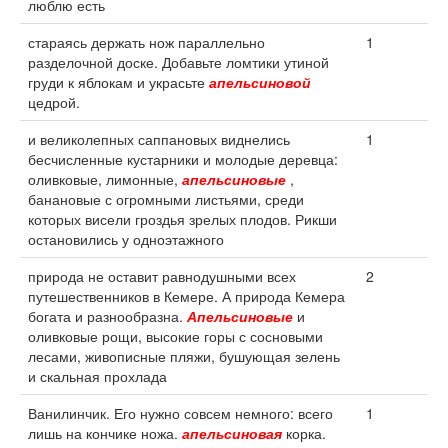
люблю есть
стараясь держать нож параллельно
1
разделочной доске. Добавьте ломтики утиной
груди к яблокам и украсьте
апельсиновой
цедрой.
и великолепных саппановых виднелись
1
бесчисленные кустарники и молодые деревца:
оливковые, лимонные,
апельсиновые
,
банановые с огромными листьями, среди
которых висели гроздья зрелых плодов. Рикши
остановились у одноэтажного
природа не оставит равнодушными всех
2
путешественников в Кемере. А природа Кемера
богата и разнообразна.
Апельсиновые
и
оливковые рощи, высокие горы с сосновыми
лесами, живописные пляжи, бушующая зелень
и скальная прохлада
Ванилинчик. Его нужно совсем немного: всего
1
лишь на кончике ножа.
апельсиновая
корка.