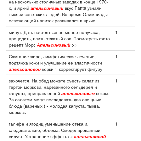
на нескольких столичных заводах в конце 1970-
х, и яркий
апельсиновый
вкус Fanta узнали
тысячи советских людей. Во время Олимпиады
освежающий напиток разливался в яркие
минут. Дать настояться не менее получаса,
1
процедить, влить отжатый сок. Посмотреть фото
рецепт Морс
Апельсиновый
>>
Сжигание жира, лимфатическое лечение,
1
подтяжка кожи и улучшение ее эластичности
апельсиновой
корки ”, корректирует фигуру
захочется. На обед можете съесть салат из
1
тертой моркови, нарезанного сельдерея и
капусты, приправленной
апельсиновым
соком.
За салатом могут последовать два овощных
блюда (вареных ) - молодая капуста, тыква,
морковь
галифе и ягодиц уменьшение отека и,
1
следовательно, объема. Смоделированный
силуэт. Устранение эффекта «
апельсиновой