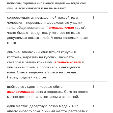
пополам горячей кипяченой водой — тогда они
лучше всасываются и не вызывают
сопровождается повышенной массой тела
1
человека – неровные и шероховатые участки
тела, общепризнанная “
апельсиновая
корка”,
часто бывают среди тех, у кого вес не выше
допустимых показателей. А если «апельсиновая
корка
лимона. Апельсины очистить от кожуры и
1
косточек, нарезать на кусочки, засыпать
сахаром и залить коньяком,
апельсиновым
и
лимонным соком и половиной имеющегося
вина. Смесь выдержать 2 часа на холоде.
Перед подачей на стол
шейкер со льдом и хорошо сбить.
1
апельсинового
сока и подавать. Секс на пляже
можно декорировать зонтиком и вишенкой.
один желток, десертную ложку меда и 40 г
1
апельсинового сока. Яичный желток растереть с