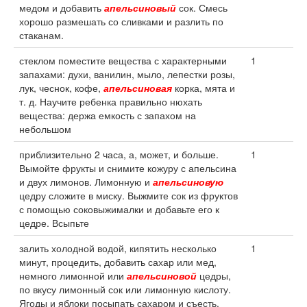
медом и добавить
апельсиновый
сок. Смесь
хорошо размешать со сливками и разлить по
стаканам.
стеклом поместите вещества с характерными
1
запахами: духи, ванилин, мыло, лепестки розы,
лук, чеснок, кофе,
апельсиновая
корка, мята и
т. д. Научите ребенка правильно нюхать
вещества: держа емкость с запахом на
небольшом
приблизительно 2 часа, а, может, и больше.
1
Вымойте фрукты и снимите кожуру с апельсина
и двух лимонов. Лимонную и
апельсиновую
цедру сложите в миску. Выжмите сок из фруктов
с помощью соковыжималки и добавьте его к
цедре. Всыпьте
залить холодной водой, кипятить несколько
1
минут, процедить, добавить сахар или мед,
немного лимонной или
апельсиновой
цедры,
по вкусу лимонный сок или лимонную кислоту.
Ягоды и яблоки посыпать сахаром и съесть.