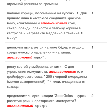
огромной разницы во времени
палочки корицы, поломанные на кусочки. 1. Для
1
пряного вина в кастрюле соедините красное
вино, клюквенный и
апельсиновый
соки,
сахар, бренди, пряности и палочку корицы в
кастрюле и нагревайте медленно в течение 10
минут.
целлюлит выявляется на коже бёдер и ягодиц,
1
среди мужского населения – на талии.
апельсиновой
корки” .
росту костей у эмбриона; витамин С для
1
укрепления иммунитета.
апельсинового
или
грейпфрутового сока. * 200 г черной смородины
(можно замороженной). * 4 киви, очищенных от
кожицы
представитель организации 'GoodGolos – курсы
2
развития речи и ораторского мастерства'!
апельсиновый
</p><p>