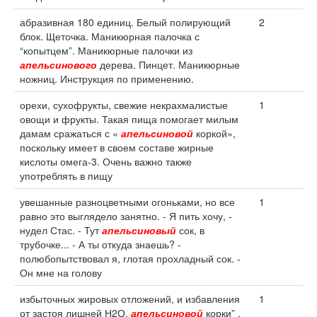
абразивная 180 единиц. Белый полирующий
2
блок. Щеточка. Маникюрная палочка с
“копытцем”. Маникюрные палочки из
апельсинового
дерева. Пинцет. Маникюрные
ножниц. Инструкция по применению.
орехи, сухофрукты, свежие некрахмалистые
1
овощи и фрукты. Такая пища помогает милым
дамам сражаться с «
апельсиновой
коркой»,
поскольку имеет в своем составе жирные
кислоты омега-3. Очень важно также
употреблять в пищу
увешанные разноцветными огоньками, но все
1
равно это выглядело занятно. - Я пить хочу, -
нудел Стас. - Тут
апельсиновый
сок, в
трубочке... - А ты откуда знаешь? -
полюбопытствовал я, глотая прохладный сок. -
Он мне на голову
избыточных жировых отложений, и избавления
1
от застоя лишней Н2О.
апельсиновой
корки” .