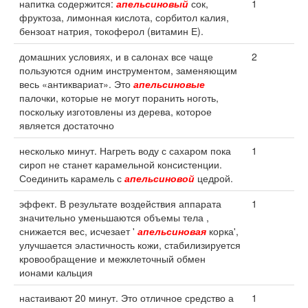
напитка содержится:
апельсиновый
сок,
1
фруктоза, лимонная кислота, сорбитол калия,
бензоат натрия, токоферол (витамин Е).
домашних условиях, и в салонах все чаще
2
пользуются одним инструментом, заменяющим
весь «антиквариат». Это
апельсиновые
палочки, которые не могут поранить ноготь,
поскольку изготовлены из дерева, которое
является достаточно
несколько минут. Нагреть воду с сахаром пока
1
сироп не станет карамельной консистенции.
Соединить карамель с
апельсиновой
цедрой.
эффект. В результате воздействия аппарата
1
значительно уменьшаются объемы тела ,
снижается вес, исчезает '
апельсиновая
корка',
улучшается эластичность кожи, стабилизируется
кровообращение и межклеточный обмен
ионами кальция
настаивают 20 минут. Это отличное средство а
1