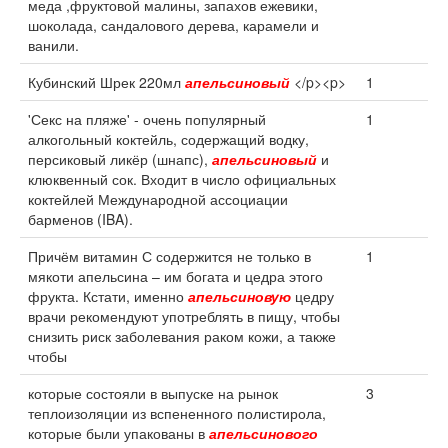
меда ,фруктовой малины, запахов ежевики,
шоколада, сандалового дерева, карамели и
ванили.
Кубинский Шрек 220мл
апельсиновый
</p><p>
1
'Секс на пляже' - очень популярный
1
алкогольный коктейль, содержащий водку,
персиковый ликёр (шнапс),
апельсиновый
и
клюквенный сок. Входит в число официальных
коктейлей Международной ассоциации
барменов (IBA).
Причём витамин С содержится не только в
1
мякоти апельсина – им богата и цедра этого
фрукта. Кстати, именно
апельсиновую
цедру
врачи рекомендуют употреблять в пищу, чтобы
снизить риск заболевания раком кожи, а также
чтобы
которые состояли в выпуске на рынок
3
теплоизоляции из вспененного полистирола,
которые были упакованы в
апельсинового