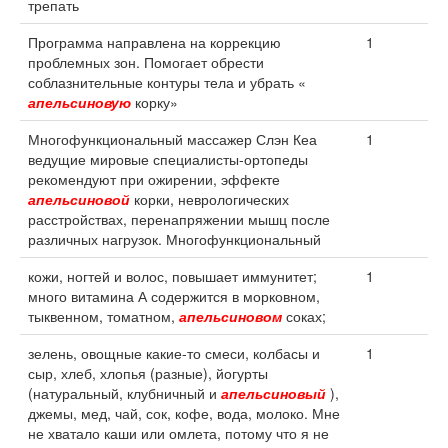
трепать
Программа направлена на коррекцию
1
проблемных зон. Помогает обрести
соблазнительные контуры тела и убрать «
апельсиновую
корку»
Многофункциональный массажер Слэн Кеа
1
ведущие мировые специалисты-ортопеды
рекомендуют при ожирении, эффекте
апельсиновой
корки, неврологических
расстройствах, перенапряжении мышц после
различных нагрузок. Многофункциональный
кожи, ногтей и волос, повышает иммунитет;
1
много витамина А содержится в морковном,
тыквенном, томатном,
апельсиновом
соках;
зелень, овощные какие-то смеси, колбасы и
1
сыр, хлеб, хлопья (разные), йогурты
(натуральный, клубничный и
апельсиновый
),
джемы, мед, чай, сок, кофе, вода, молоко. Мне
не хватало каши или омлета, потому что я не