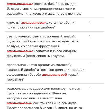
апельсиновым
маслом, бисабололом для
быстрого снятия микронапряжения кожи и
расслабления лицевых мышц , ответственных
капусты'
апельсиновая
диета и диабет' и
1
'физупражнения при диабете'
светло-желтого цвета, гомогенный, вязкий,
1
содержащий большое количество пузырьков
воздуха, со слабым фруктовым (
апельсиновым
) запахом и кисло-сладким
фруктовым (апельсиновым) вкусом.
правильная чистка организма малахов',
1
'сахаоный диабет' и 'томпсон целлюлит прощай
эффективная борьба
апельсиновой
коркой
rapidshare'
развозимых стюардессами напитков, поэтому
1
сумел немного вздремнуть. Жена же,
необдуманно пившая вместо вина
апельсиновый
сок, так глаз и не сомкнула.
Полёт продолжался 8 часов 16 минут, но из-за