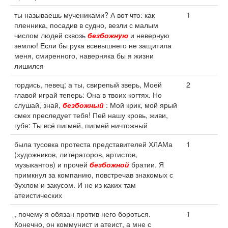
ты называешь мучениками? А вот что: как
1
пленника, посадив в судно, везли с малым
числом людей сквозь
безбожную
и неверную
землю! Если бы рука всевышнего не защитила
меня, смиренного, наверняка бы я жизни
лишился
гордись, певец; а ты, свирепый зверь, Моей
2
главой играй теперь: Она в твоих когтях. Но
слушай, знай,
безбожный
: Мой крик, мой ярый
смех преследует тебя! Пей нашу кровь, живи,
губя: Ты всё пигмей, пигмей ничтожный
была тусовка протеста представителей ХЛАМа
1
(художников, литераторов, артистов,
музыкантов) и прочей
безбожной
братии. Я
примкнул за компанию, повстречав знакомых с
бухлом и закусом. И не из каких там
атеистических
, почему я обязан против него бороться.
1
Конечно, он коммунист и атеист, а мне с