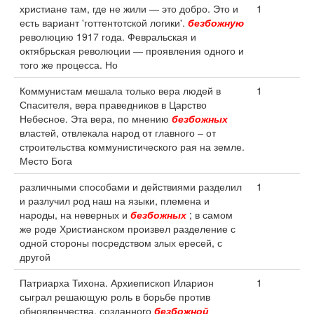
христиане там, где не жили — это добро. Это и
1
есть вариант 'готтентотской логики'.
безбожную
революцию 1917 года. Февральская и
октябрьская революции — проявления одного и
того же процесса. Но
Коммунистам мешала только вера людей в
1
Спасителя, вера праведников в Царство
Небесное. Эта вера, по мнению
безбожных
властей, отвлекала народ от главного – от
строительства коммунистического рая на земле.
Место Бога
различными способами и действиями разделил
1
и разлучил род наш на языки, племена и
народы, на неверных и
безбожных
; в самом
же роде Христианском произвел разделение с
одной стороны посредством злых ересей, с
другой
Патриарха Тихона. Архиепископ Иларион
1
сыграл решающую роль в борьбе против
обновленчества, созданного
безбожной