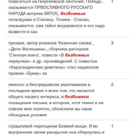
повеситься на георгиевской ленточке; Победа ,
1
оказывается ПРВОСЛАВНОГО РУССКАГО
НАРОДА вопреки ВКП(б),
безбожным
политрукам и Сталину. Точнее - Сталин,
оказывается, сам тайно воцерквился и его надо
возвести в сан
прозаик, автор романов 'Казенная сказка',
3
«Дело Матюшина», сборника рассказов
'Степная книга', повести «В
безбожных
переулках» и др. произведений. С повестью
«Карагандинские девятины» стал лауреатом
премии «Букер» за
именно: в беспрерывном умалчивании в
2
последнее время о всем том, что касается
общего нашего интереса, в
безбожном
похищении письма, в котором, хотя темно и не
совсем мне понятно, объяснили вы наши
обоюдные условия
страшливой переоценки Божией мощи. И во
1
внутреннем своем раскрытии она обернулась и