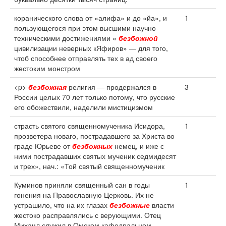
коранического слова от «алифа» и до «йа», и
1
пользующегося при этом высшими научно-
техническими достижениями «
безбожной
цивилизации неверных кЯфиров» — для того,
чтоб способнее отправлять тех в ад своего
жестоким монстром
<p>
безбожная
религия — продержался в
3
России целых 70 лет только потому, что русские
его обожествили, наделили мистицизмом
страсть святого священномученика Исидора,
1
прозветера новаго, пострадавшего за Христа во
граде Юрьеве от
безбожных
немец, и иже с
ними пострадавших святых мученик седмидесят
и трех», нач.: «Той святый священномученик
Куминов приняли священный сан в годы
1
гонения на Православную Церковь. Их не
устрашило, что на их глазах
безбожные
власти
жестоко расправлялись с верующими. Отец
Михаил служил в Омском кафедральном