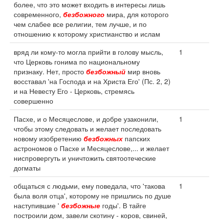
более, что это может входить в интересы лишь
современного,
безбожного
мира, для которого
чем слабее все религии, тем лучше, и по
отношению к которому христианство и ислам
вряд ли кому-то могла прийти в голову мысль,
1
что Церковь гонима по национальному
признаку. Нет, просто
безбожный
мир вновь
восставал 'на Господа и на Христа Его' (Пс. 2, 2)
и на Невесту Его - Церковь, стремясь
совершенно
Пасхе, и о Месяцеслове, и добре узаконили,
1
чтобы этому следовать и желает последовать
новому изобретению
безбожных
папских
астрономов о Пасхе и Месяцеслове,... и желает
ниспровергуть и уничтожить святоотеческие
догматы
общаться с людьми, ему поведала, что 'такова
1
была воля отца', которому не пришлись по душе
наступившие '
безбожные
годы'. В тайге
построили дом, завели скотину - коров, свиней,