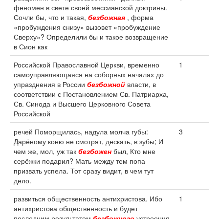
феномен в свете своей мессианской доктрины.
Сочли бы, что и такая,
безбожная
, форма
«пробуждения снизу» вызовет «пробуждение
Сверху»? Определили бы и такое возвращение
в Сион как
Российской Православной Церкви, временно
1
самоуправляющаяся на соборных началах до
упразднения в России
безбожной
власти, в
соответствии с Постановлением Св. Патриарха,
Св. Синода и Высшего Церковного Совета
Российской
речей Поморщилась, надула молча губы:
3
Дарёному коню не смотрят, дескать, в зубы; И
чем же, мол, уж так
безбожен
был, Кто мне
серёжки подарил? Мать между тем попа
призвать успела. Тот сразу видит, в чем тут
дело.
развиться общественность антихристова. Ибо
1
антихристова общественность и будет
последним результатом
безбожного
устроения