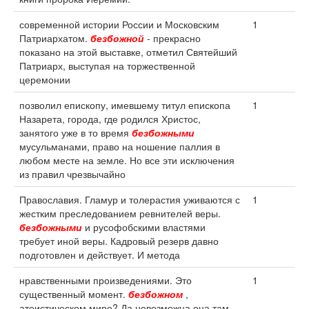
современной истории России и Московским
1
Патриархатом.
безбожной
- прекрасно
показано на этой выставке, отметил Святейший
Патриарх, выступая на торжественной
церемонии
позволил епископу, имевшему титул епископа
1
Назарета, города, где родился Христос,
занятого уже в то время
безбожными
мусульманами, право на ношение паллия в
любом месте на земле. Но все эти исключения
из правил чрезвычайно
Православия. Гламур и толерастия уживаются с
1
жестким преследованием ревнителей веры.
безбожными
и русофобскими властями
требует иной веры. Кадровый резерв давно
подготовлен и действует. И метода
нравственными произведениями. Это
1
существенный момент.
безбожном
,
атеистическом мире? Да невозможна она там.