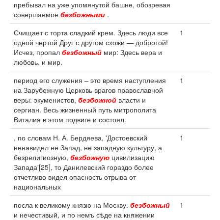
пребывал на уже упомянутой башне, обозревая
совершаемое
безбожными
.
Счищает с торта сладкий крем. Здесь люди все
1
одной чертой Друг с другом схожи — добротой!
Исчез, пропал
безбожный
мир: Здесь вера и
любовь, и мир.
период его служения – это время наступления
1
на Зарубежную Церковь врагов православной
веры: экуменистов,
безбожной
власти и
сергиан. Весь жизненный путь митрополита
Виталия в этом подвиге и состоял.
, по словам Н. А. Бердяева, 'Достоевский
1
ненавидел не Запад, не западную культуру, а
безрелигиозную,
безбожную
цивилизацию
Запада'[25], то Данилевский гораздо более
отчетливо видел опасность отрыва от
национальных
посла к великому князю на Москву.
безбожный
1
и нечестивый, и по немъ сѣде на княжении