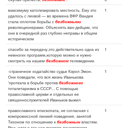
максимуму католизировать местность. Ему это
1
удалось с лихвой — во времена ВФР Вандея
стала оплотом борьбы с
безбожными
революционерами. Объяснять ван-дейцам, что
они в очередной раз глубоко неправы в общем
историческом
спасибо за передачу,это действительно одна из
1
немногих программ,которую можно и нужно
смотреть на нашем
безбожном
телевидении.
-страничное ходатайство судье Кэрол Эмон.
1
Они поведали, что вся жизнь Иванькова
'протекла в борьбе против
безбожного
тоталитаризма в СССР... С помощью
православной церкви и отдельных ее
священнослужителей Иваньков выжил
православного епископата, не согласная с
1
компромиссной линией поведения, занятой
Тихоном по отношению к
безбожным
властям.
Речь идет о так называемом даниловском