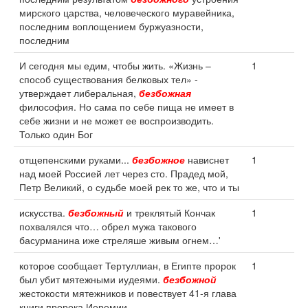
мирского царства, человеческого муравейника,
последним воплощением буржуазности,
последним
И сегодня мы едим, чтобы жить. «Жизнь –
1
способ существования белковых тел» -
утверждает либеральная,
безбожная
философия. Но сама по себе пища не имеет в
себе жизни и не может ее воспроизводить.
Только один Бог
отщепенскими руками...
безбожное
нависнет
1
над моей Россией лет через сто. Прадед мой,
Петр Великий, о судьбе моей рек то же, что и ты
искусства.
безбожный
и треклятый Кончак
1
похвалялся что… обрел мужа такового
басурманина иже стреляше живым огнем…'
которое сообщает Тертуллиан, в Египте пророк
1
был убит мятежными иудеями.
безбожной
жестокости мятежников и повествует 41-я глава
книги пророка Иеремии.