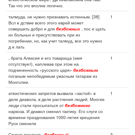
Так что это вполне логично.
талмуда, не нужно признавать истинным. [38]
1
Всл е дствие всего этого еврей может
совершить добро и для
безбожных
, пос е щать
их больных и присутствовать при их
погребении, но, как учит талмуд, все это нужно
д е лать
, брата Алексия и его товарища (имя
1
отсутствует), наплевав при этом на
подчиненность «русского царя»
безбожным
поганым непобедимым ужасным татарам из
Монголии.
атеистических запретов вызвала «застой» в
1
деле диавола, в деле растления людей. Многие
люди стали просыпаться от
безбожного
наркоза. И диавол сменил тактику. Его слуги со
времени празднования 1000-летия крещения
Руси сменили
Скупая прелесть,
безбожный
.
3