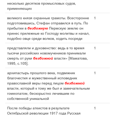
несколько десятков промысловых судов,
применяющих
великого князя охранные грамоты. Всесторонне
1
подготовившись, Стефан отправился в путь. По
прибытии в
безбожную
Пермскую землю он
принес прилежные ко Господу молитвы и начал,
подобно овце среди волков, ходить посреди
представляли и духовенство: ведь в то время
1
тысячи российских новомучеников принимали
смерть от руки
безбожной
власти» [Маматова,
1995, с.105].
архипастырь прошлого века, подвижник
1
благочестия и мужественный исповедник
православной веры перед лицом
безбожной
власти, который к тому же был и замечательным
гомеопатом, бескорыстно лечившим по
собственной уникальной
После победы атеистов в результате
1
Октябрьской революции 1917 года Русская