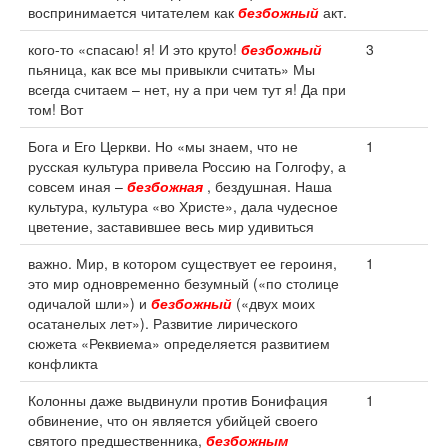
воспринимается читателем как
безбожный
акт.
кого-то «спасаю! я! И это круто!
безбожный
3
пьяница, как все мы привыкли считать» Мы
всегда считаем – нет, ну а при чем тут я! Да при
том! Вот
Бога и Его Церкви. Но «мы знаем, что не
1
русская культура привела Россию на Голгофу, а
совсем иная –
безбожная
, бездушная. Наша
культура, культура «во Христе», дала чудесное
цветение, заставившее весь мир удивиться
важно. Мир, в котором существует ее героиня,
1
это мир одновременно безумный («по столице
одичалой шли») и
безбожный
(«двух моих
осатанелых лет»). Развитие лирического
сюжета «Реквиема» определяется развитием
конфликта
Колонны даже выдвинули против Бонифация
1
обвинение, что он является убийцей своего
святого предшественника,
безбожным