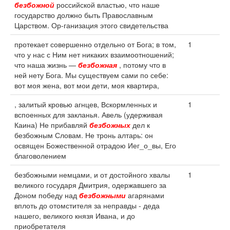
безбожной
российской властью, что наше
государство должно быть Православным
Царством. Ор-ганизация этого свидетельства
протекает совершенно отдельно от Бога; в том,
1
что у нас с Ним нет никаких взаимоотношений;
что наша жизнь —
безбожная
, потому что в
ней нету Бога. Мы существуем сами по себе:
вот моя жена, вот мои дети, моя квартира,
, залитый кровью агнцев, Вскормленных и
1
вспоенных для закланья. Авель (удерживая
Каина) Не прибавляй
безбожных
дел к
безбожным Словам. Не тронь алтарь: он
освящен Божественной отрадою Иег_о_вы, Его
благоволением
безбожными немцами, и от достойного хвалы
1
великого государя Дмитрия, одержавшего за
Доном победу над
безбожными
агарянами
вплоть до отомстителя за неправды - деда
нашего, великого князя Ивана, и до
приобретателя