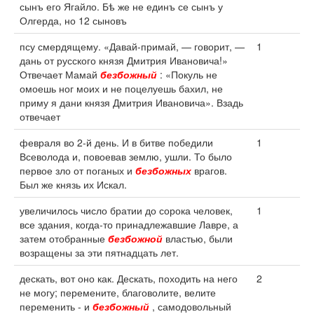
сынъ его Ягайло. Бѣ же не единъ се сынъ у
Олгерда, но 12 сыновъ
псу смердящему. «Давай-примай, — говорит, —
1
дань от русского князя Дмитрия Ивановича!»
Отвечает Мамай
безбожный
: «Покуль не
омоешь ног моих и не поцелуешь бахил, не
приму я дани князя Дмитрия Ивановича». Взадь
отвечает
февраля во 2-й день. И в битве победили
1
Всеволода и, повоевав землю, ушли. То было
первое зло от поганых и
безбожных
врагов.
Был же князь их Искал.
увеличилось число братии до сорока человек,
1
все здания, когда-то принадлежавшие Лавре, а
затем отобранные
безбожной
властью, были
возращены за эти пятнадцать лет.
дескать, вот оно как. Дескать, походить на него
2
не могу; перемените, благоволите, велите
переменить - и
безбожный
, самодовольный