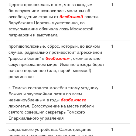
Церкви проявлялась в том, что за каждым
1
богослужением возносились молитвы об
освобождении страны от
безбожной
власти.
Зарубежная Церковь мужественно, во
всеуслышание обличала ложь Московской
патриархии и выступала
противоположные, сброс, который, во всяком
1
случае, радикально противостоит агрессивной
“радости бытия” в
безбожном
, окончательно
секуляризованном мире. Именно отсюда берет
начало подлинное (или, порой, мнимое!)
религиозное
г. Томска состоялся молебен этому угоднику
1
Божию и заупокойная лития по всем
невинноубиенным в годы
безбожного
лихолетья. Богослужение на месте гибели
святого совершил секретарь Томского
Епархиального управления
социального устройства. Самоотрицание
1
привело к разрушению монархии, а затем