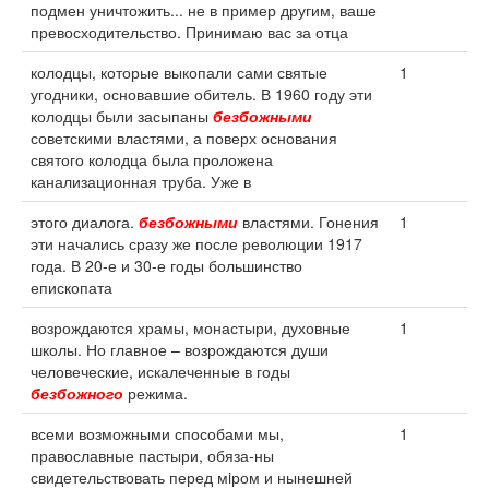
подмен уничтожить... не в пример другим, ваше
превосходительство. Принимаю вас за отца
колодцы, которые выкопали сами святые
1
угодники, основавшие обитель. В 1960 году эти
колодцы были засыпаны
безбожными
советскими властями, а поверх основания
святого колодца была проложена
канализационная труба. Уже в
этого диалога.
безбожными
властями. Гонения
1
эти начались сразу же после революции 1917
года. В 20-е и 30-е годы большинство
епископата
возрождаются храмы, монастыри, духовные
1
школы. Но главное – возрождаются души
человеческие, искалеченные в годы
безбожного
режима.
всеми возможными способами мы,
1
православные пастыри, обяза-ны
свидетельствовать перед мiром и нынешней