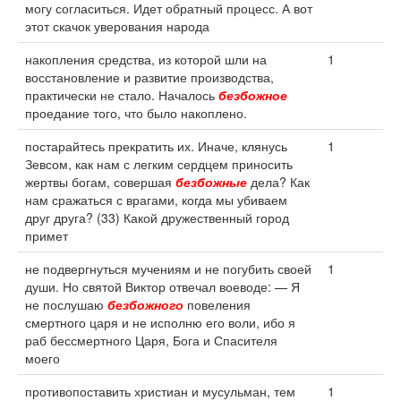
могу согласиться. Идет обратный процесс. А вот
этот скачок уверования народа
накопления средства, из которой шли на
1
восстановление и развитие производства,
практически не стало. Началось
безбожное
проедание того, что было накоплено.
постарайтесь прекратить их. Иначе, клянусь
1
Зевсом, как нам с легким сердцем приносить
жертвы богам, совершая
безбожные
дела? Как
нам сражаться с врагами, когда мы убиваем
друг друга? (33) Какой дружественный город
примет
не подвергнуться мучениям и не погубить своей
1
души. Но святой Виктор отвечал воеводе: — Я
не послушаю
безбожного
повеления
смертного царя и не исполню его воли, ибо я
раб бессмертного Царя, Бога и Спасителя
моего
противопоставить христиан и мусульман, тем
1