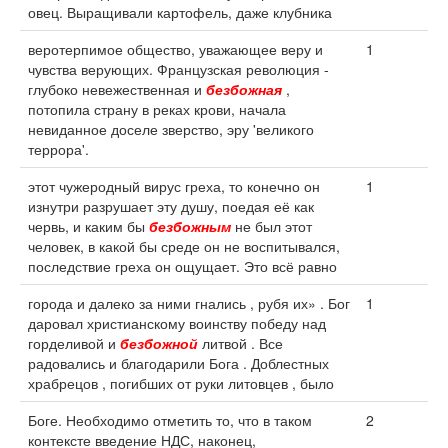
овец. Выращивали картофель, даже клубника
веротерпимое общество, уважающее веру и
1
чувства верующих. Французская революция -
глубоко невежественная и
безбожная
,
потопила страну в реках крови, начала
невиданное доселе зверство, эру 'великого
террора'.
этот чужеродный вирус греха, то конечно он
1
изнутри разрушает эту душу, поедая её как
червь, и каким бы
безбожным
не был этот
человек, в какой бы среде он не воспитывался,
последствие греха он ощущает. Это всё равно
города и далеко за ними гнались , рубя их» . Бог
1
даровал христианскому воинству победу над
горделивой и
безбожной
литвой . Все
радовались и благодарили Бога . Доблестных
храбрецов , погибших от руки литовцев , было
Боге. Необходимо отметить то, что в таком
2
контексте введение НДС, наконец,