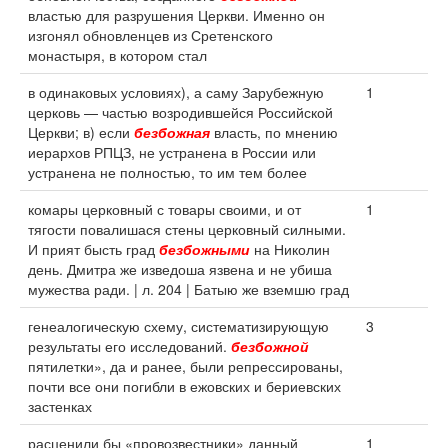
властью для разрушения Церкви. Именно он
изгонял обновленцев из Сретенского
монастыря, в котором стал
в одинаковых условиях), а саму Зарубежную
1
церковь — частью возродившейся Российской
Церкви; в) если
безбожная
власть, по мнению
иерархов РПЦЗ, не устранена в России или
устранена не полностью, то им тем более
комары церковный с товары своими, и от
1
тягости повалишася стены церковный силными.
И прият бысть град
безбожными
на Николин
день. Дмитра же изведоша язвена и не убиша
мужества ради. | л. 204 | Батыю же вземшю град
генеалогическую схему, систематизирующую
3
результаты его исследований.
безбожной
пятилетки», да и ранее, были репрессированы,
почти все они погибли в ежовских и бериевских
застенках
расценили бы «провозвестники» данный
1