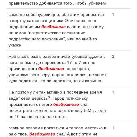
правительство добивается того , чтобы убиваем
само по себе чудовищно, ибо этим приносятся
1
в жертву сатане защитники Отечества, но в
подражание им
безбожные
власти, по-своему
понимая “патриотическое воспитание
подрастающего поколения”, или по чьей-то
указке
жрёт,пьёт, ржёт, развратничает,убивает,дохнет,
3
чего не было до переворота 17-го.И вот по
причине этого
безбожного
переворота,
уничтожившего веру, народ потерялся, не знает
куда податься - то ли напиться, то ли кальяна
Не поэтому ли так активно в последнее время
1
ведёт себя церковь? Народ потихоньку
просыпается от этого
безбожного
сна,
посмотрите сколько его идёт к поясу Б.М., люди
по 10 часов на холоде стоят.
главное вовремя покаяться и теплое местечко в
1
раю твое.
безбожного
сна,' А вот с этим не