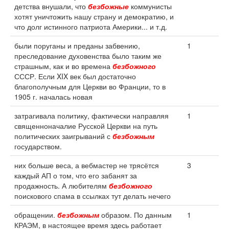
детства внушали, что
безбожные
коммунисты
хотят уничтожить нашу страну и демократию, и
что долг истинного патриота Америки... и т.д.
были поруганы и преданы забвению,
1
преследование духовенства было таким же
страшным, как и во времена
безбожного
СССР. Если XIX век был достаточно
благополучным для Церкви во Франции, то в
1905 г. началась новая
затрагивала политику, фактически направляя
1
священноначалие Русской Церкви на путь
политических заигрываний с
безбожным
государством.
них больше веса, а вебмастер не трясётся
3
каждый АП о том, что его забанят за
продажность. А любителям
безбожного
поискового спама в ссылках тут делать нечего
обращении.
безбожным
образом. По данным
1
КРАЭМ, в настоящее время здесь работает