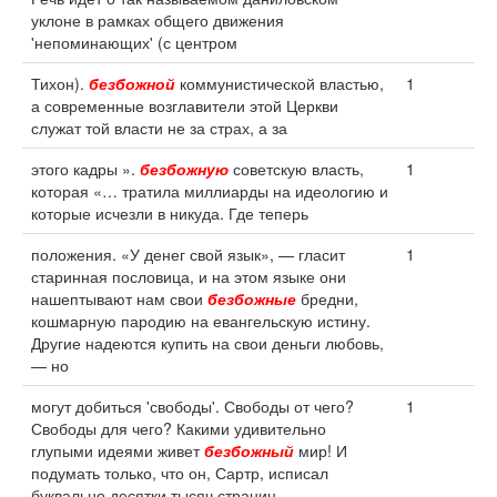
уклоне в рамках общего движения
'непоминающих' (с центром
Тихон).
безбожной
коммунистической властью,
1
а современные возглавители этой Церкви
служат той власти не за страх, а за
этого кадры ».
безбожную
советскую власть,
1
которая «… тратила миллиарды на идеологию и
которые исчезли в никуда. Где теперь
положения. «У денег свой язык», — гласит
1
старинная пословица, и на этом языке они
нашептывают нам свои
безбожные
бредни,
кошмарную пародию на евангельскую истину.
Другие надеются купить на свои деньги любовь,
— но
могут добиться 'свободы'. Свободы от чего?
1
Свободы для чего? Какими удивительно
глупыми идеями живет
безбожный
мир! И
подумать только, что он, Сартр, исписал
буквально десятки тысяч страниц.