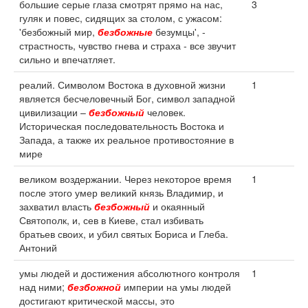
большие серые глаза смотрят прямо на нас,
3
гуляк и повес, сидящих за столом, с ужасом:
'безбожный мир,
безбожные
безумцы', -
страстность, чувство гнева и страха - все звучит
сильно и впечатляет.
реалий. Символом Востока в духовной жизни
1
является бесчеловечный Бог, символ западной
цивилизации –
безбожный
человек.
Историческая последовательность Востока и
Запада, а также их реальное противостояние в
мире
великом воздержании. Через некоторое время
1
после этого умер великий князь Владимир, и
захватил власть
безбожный
и окаянный
Святополк, и, сев в Киеве, стал избивать
братьев своих, и убил святых Бориса и Глеба.
Антоний
умы людей и достижения абсолютного контроля
1
над ними;
безбожной
империи на умы людей
достигают критической массы, это