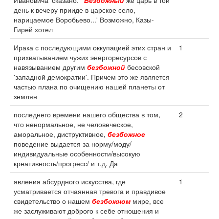
Ивановича' сказано: '
Безбожный
же царь в той
день к вечеру прииде в царское село,
нарицаемое Воробьево...' Возможно, Казы-
Гирей хотел
Ирака с последующими оккупацией этих стран и
1
прихватыванием чужих энергоресурсов с
навязыванием другим
безбожной
бесовской
'западной демократии'. Причем это же является
частью плана по очищению нашей планеты от
землян
последнего времени нашего общества в том,
2
что ненормальное, не человеческое,
аморальное, диструктивное,
безбожное
поведение выдается за норму/моду/
индивидуальные особенности/высокую
креативность/прогресс/ и т.д. Да
явления абсурдного искусства, где
1
усматривается отчаянная тревога и правдивое
свидетельство о нашем
безбожном
мире, все
же заслуживают доброго к себе отношения и