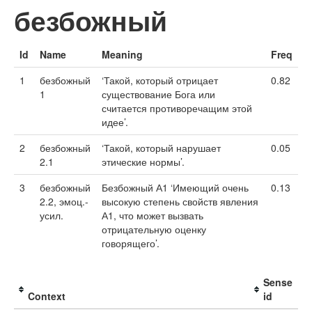
безбожный
Id
Name
Meaning
Freq
1
безбожный
‘Такой, который отрицает
0.82
1
существование Бога или
считается противоречащим этой
идее’.
2
безбожный
‘Такой, который нарушает
0.05
2.1
этические нормы’.
3
безбожный
Безбожный А1 ‘Имеющий очень
0.13
2.2, эмоц.-
высокую степень свойств явления
усил.
А1, что может вызвать
отрицательную оценку
говорящего’.
Sense
Context
id