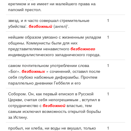
еретиком и не имеет ни малейшего права на
папский престол.
звезд, и я часто совершал стремительные
1
убийства'.
безбожный
(ангел)'.
нейшим образом увязано с жизненным укладом
1
общины. Коммунисты были для них
представителями ненавистного
безбожного
индивидуалистического западнического города.
самом почтительном употреблении слова
1
«Бог».
безбожных
» сочинений, оставил после
себя глубоко набожные дифирамбы. Прочтем
параллельно дневники Геббеля и его
Собором. Он, как первый епископ в Русской
1
Церкви, считая себя непогрешимым , вступил в
сотрудничество с
безбожной
властью, тем
самым исключил возможность открытой борьбы
за Истину.
пробыл, ни хлеба, ни воды не вкушал, только
1