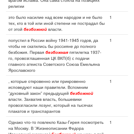
врагом ислама. Она сама стояла на позициях
религии
это было насилие над всем народом и не было
1
тех, кто в той или иной степени не пострадал бы
от этой
безбожной
власти.
попустил в России войну 1941-1945 годов, да
1
чтобы не скатились бы россияне до полного
безбожия. Первая
безбожная
пятилетка 1937-
го, провозглашенная ЦК ВКП(б) с подачи
главного атеиста Советского Союза Емельяна
Ярославского
, которые откровенно или прикровенно
1
исповедуют наши правители. Вспомним
“духовный закон” предыдущей
безбожной
власти. Захватив власть, большевики
провозгласили лозунг, который на тысячах
плакатов и транспарантов
Однако что-то повлекло Казы-Гирея посмотреть
1
на Москву. В 'Жизнеописании Федора