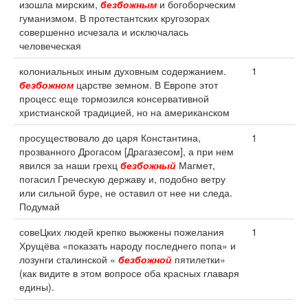
изошла мирским,
безбожным
и богоборческим
гуманизмом. В протестантских кругозорах
совершенно исчезала и исключалась
человеческая
колониальных иным духовным содержанием.
1
безбожном
царстве земном. В Европе этот
процесс еще тормозился консервативной
христианской традицией, но на американском
просуществовало до царя Константина,
1
прозванного Дрогасом [Драгазесом], а при нем
явился за наши грехц
безбожный
Магмет,
погасил Греческую державу и, подобно ветру
или сильной буре, не оставил от нее ни следа.
Подумай
совеЦких людей крепко выжжены пожелания
1
Хрущёва «показать народу последнего попа» и
лозунги сталинской «
безбожной
пятилетки»
(как видите в этом вопросе оба красных главаря
едины).