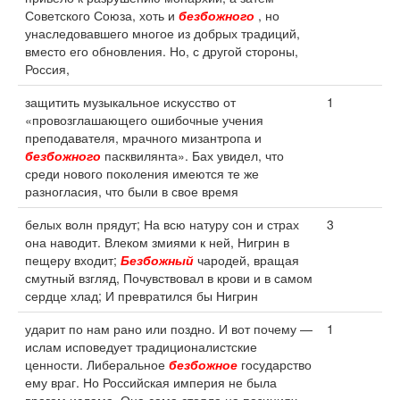
Советского Союза, хоть и
безбожного
, но
унаследовавшего многое из добрых традиций,
вместо его обновления. Но, с другой стороны,
Россия,
защитить музыкальное искусство от
1
«провозглашающего ошибочные учения
преподавателя, мрачного мизантропа и
безбожного
пасквилянта». Бах увидел, что
среди нового поколения имеются те же
разногласия, что были в свое время
белых волн прядут; На всю натуру сон и страх
3
она наводит. Влеком змиями к ней, Нигрин в
пещеру входит;
Безбожный
чародей, вращая
смутный взгляд, Почувствовал в крови и в самом
сердце хлад; И превратился бы Нигрин
ударит по нам рано или поздно. И вот почему —
1
ислам исповедует традиционалистские
ценности. Либеральное
безбожное
государство
ему враг. Но Российская империя не была