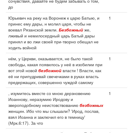
сочувствия, давайте не будем забывать о том,
до
Юрьевич на реку на Воронеж к царю Батыю, и
1
принес ему дары, н молил царя, чтобы не
воевал Рязанской земли.
Безбожный
же,
лживый и немилосердный царь Батый дары
принял и во лжи своей при-творно обещал не
ходить войной
нём, у Церкви, оказывается, не было такой
1
свободы, какая появилось у неё в изобилии при
вот этой новой
безбожной
власти ! Власти, как
её ни припудривай свечечками в руках власть
предержащих, совершенно чуждой самому
, изумитесь вместе со мною дерзновению
1
Иоаннову, неразумию Иродову и
звероподобному неистовствованию
безбожных
женщин. Ибо что мы слышали? 'Ирод, послав,
взял Иоанна и заключил его в темницу'
(Мрк.6:17). За что