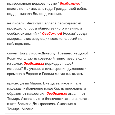
православная церковь новую '
безбожную
'
власть не признала, в годы Гражданской войны
поддерживала Белое движение.
не писали, Институт Гэллапа периодически
1
проводил опросы общественного мнения, и
особых симпатий к '
безбожной
России' среди
американских верующих всех конфессий не
наблюдалось.
служит Богу, либо – Дьяволу. Третьего не дано!
1
Кому мог служить советский гипнотизер в один
из самых
безбожных
периодов нашей
истории? В лучшие, с точки зрения духовности,
времена в Европе и России магия считалась
присно девы Мария. Внегда великое и паче
1
надежды избавление наше бысть преславным
образом от нашествия
безбожных
агарян, от
Темирь-Аксака в лето благочестиваго и великаго
князя Василья Дмитреевича. Сказание о
Темиръ-Аксаце