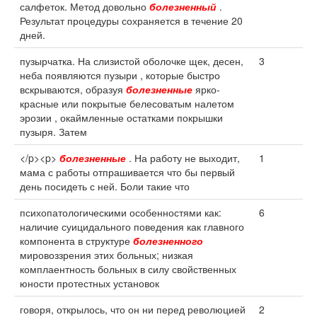
салфеток. Метод довольно
болезненный
.
Результат процедуры сохраняется в течение 20
дней.
пузырчатка. На слизистой оболочке щек, десен,
3
неба появляются пузыри , которые быстро
вскрываются, образуя
болезненные
ярко-
красные или покрытые белесоватым налетом
эрозии , окаймленные остатками покрышки
пузыря. Затем
</p><p>
болезненные
. На работу не выходит,
1
мама с работы отпрашивается что бы первый
день посидеть с ней. Боли такие что
психопатологическими особенностями как:
6
наличие суицидального поведения как главного
компонента в структуре
болезненного
мировоззрения этих больных; низкая
комплаентность больных в силу свойственных
юности протестных установок
говоря, открылось, что он ни перед революцией
2