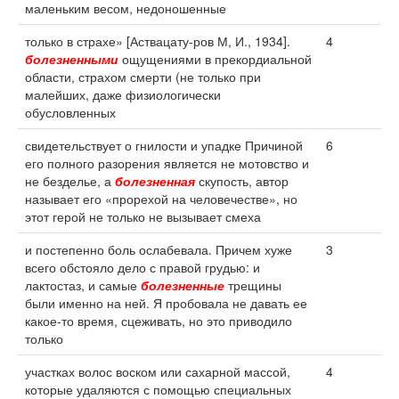
маленьким весом, недоношенные
только в страхе» [Аствацату-ров М, И., 1934].
4
болезненными
ощущениями в прекордиальной
области, страхом смерти (не только при
малейших, даже физиологически
обусловленных
свидетельствует о гнилости и упадке Причиной
6
его полного разорения является не мотовство и
не безделье, а
болезненная
скупость, автор
называет его «прорехой на человечестве», но
этот герой не только не вызывает смеха
и постепенно боль ослабевала. Причем хуже
3
всего обстояло дело с правой грудью: и
лактостаз, и самые
болезненные
трещины
были именно на ней. Я пробовала не давать ее
какое-то время, сцеживать, но это приводило
только
участках волос воском или сахарной массой,
4
которые удаляются с помощью специальных