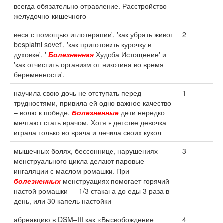
всегда обязательно отравление. Расстройство
желудочно-кишечного
веса с помощью иглотерапии', 'как убрать живот
2
besplatni sovet', 'как приготовить курочку в
духовке', '
Болезненная
Худоба Истощение' и
'как отчистить организм от никотина во время
беременности'.
научила свою дочь не отступать перед
1
трудностями, привила ей одно важное качество
– волю к победе.
Болезненные
дети нередко
мечтают стать врачом. Хотя в детстве девочка
играла только во врача и лечила своих кукол
мышечных болях, бессоннице, нарушениях
3
менструального цикла делают паровые
ингаляции с маслом ромашки. При
болезненных
менструациях помогает горячий
настой ромашки — 1/3 стакана до еды 3 раза в
день, или 30 капель настойки
абреакцию в DSM–III как «Высвобождение
4