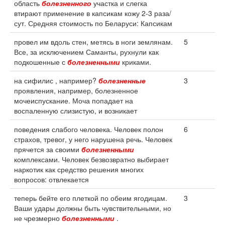
область
болезненного
участка и слегка
втирают применение в капсикам кожу 2-3 раза/
сут. Средняя стоимость по Беларуси: Капсикам
провел им вдоль стен, метясь в ноги землянам.
5
Все, за исключением Саманты, рухнули как
подкошенные с
болезненными
криками.
на сифилис , например?
болезненные
3
проявления, например, болезненное
мочеиспускание. Моча попадает на
воспаленную слизистую, и возникает
поведения слабого человека. Человек полон
6
страхов, тревог, у него нарушена речь. Человек
прячется за своими
болезненными
комплексами. Человек безвозвратно выбирает
наркотик как средство решения многих
вопросов: отвлекается
теперь бейте его плеткой по обеим ягодицам.
3
Ваши удары должны быть чувствительными, но
не чрезмерно
болезненными
.