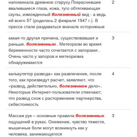
напоминала древнюю старуху.Покрасневшие
2
ввалившиеся глаза, кожа, туго обтягивающая
скулы, изможденный
болезненный
вид - а ведь
ей всего 57 (родилась 2 февраля 1947 г.). В
прессе стали раздаваться вначале осторожные
какая-то другая причина, существовавшая и
3
раньше.
болезненным
. Метеоризм во время
беременности часто сочетается с запорами .
Очень часто у запоров и метеоризма
обнаруживаются
калькулятор развода» как развлечение, после
4
того, как произведут расчет, заявляют, что
«развод, действительно,
болезненное
дело».
Некоторые Интернет-пользователи отмечают,
что развод схож с расторжением партнерства,
себестоимость
Массаж рук – основные правила
болезненных
3
ощущений в руках. Онемение, чувство тяжести,
мышечные боли могут возникнуть как у
человека, занимающегося