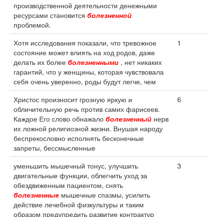
производственной деятельности денежными
ресурсами становится
болезненной
проблемой.
Хотя исследования показали, что тревожное
1
состояние может влиять на ход родов, даже
делать их более
болезненными
, нет никаких
гарантий, что у женщины, которая чувствовала
себя очень уверенно, роды будут легче, чем
Христос произносит грозную яркую и
6
обличительную речь против самих фарисеев.
Каждое Его слово обнажало
болезненный
нерв
их ложной религиозной жизни. Внушая народу
беспрекословно исполнять бесконечные
запреты, бессмысленные
уменьшить мышечный тонус, улучшить
3
двигательные функции, облегчить уход за
обездвиженным пациентом, снять
болезненные
мышечные спазмы, усилить
действие лечебной физкультуры и таким
образом предупредить развитие контрактур