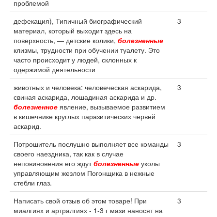
проблемой
дефекация), Типичный биографический
3
материал, который выходит здесь на
поверхность, — детские колики,
болезненные
клизмы, трудности при обучении туалету. Это
часто происходит у людей, склонных к
одержимой деятельности
животных и человека: человеческая аскарида,
3
свиная аскарида, лошадиная аскарида и др.
болезненное
явление, вызываемое развитием
в кишечнике круглых паразитических червей
аскарид.
Потрошитель послушно выполняет все команды
3
своего наездника, так как в случае
неповиновения его ждут
болезненные
уколы
управляющим жезлом Погонщика в нежные
стебли глаз.
Написать свой отзыв об этом товаре! При
3
миалгиях и артралгиях - 1-3 г мази наносят на