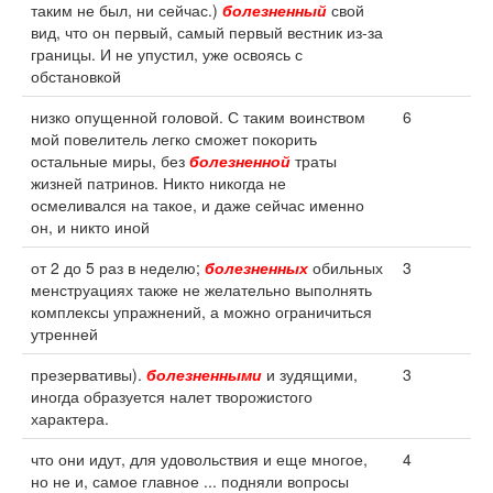
таким не был, ни сейчас.)
болезненный
свой
вид, что он первый, самый первый вестник из-за
границы. И не упустил, уже освоясь с
обстановкой
низко опущенной головой. С таким воинством
6
мой повелитель легко сможет покорить
остальные миры, без
болезненной
траты
жизней патринов. Никто никогда не
осмеливался на такое, и даже сейчас именно
он, и никто иной
от 2 до 5 раз в неделю;
болезненных
обильных
3
менструациях также не желательно выполнять
комплексы упражнений, а можно ограничиться
утренней
презервативы).
болезненными
и зудящими,
3
иногда образуется налет творожистого
характера.
что они идут, для удовольствия и еще многое,
4
но не и, самое главное ... подняли вопросы