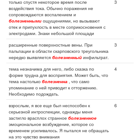
только спустя некоторое время после
3
воздействия тока. Обычно поражения не
сопровождаются воспалением и
болезненными
ощущениями, но вызывают
отек и припухлость в месте соприкосновения с
электродами. Знаки небольшой площади
расширенные поверхностные вены. При
3
пальпации в области скарповского треугольника
нередко выявляется
болезненный
инфильтрат.
тема незначима для него, либо сказка по
4
форме трудна для восприятия. Может быть, что
тема настолько
болезненна
, что само
упоминание о ней приводит к отторжению.
Необходимо подождать.
взрослым, я все еще был неспособен к
6
серьезной интроспекции, однажды меня
застигло врасплох странное
болезненное
эмоциональное возбуждение, которое со
временем усиливалось. Я пытался не обращать
на это чувство внимания