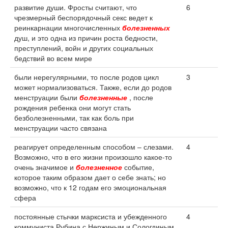
развитие души. Фросты считают, что
6
чрезмерный беспорядочный секс ведет к
реинкарнации многочисленных
болезненных
душ, и это одна из причин роста бедности,
преступлений, войн и других социальных
бедствий во всем мире
были нерегулярными, то после родов цикл
3
может нормализоваться. Также, если до родов
менструации были
болезненные
, после
рождения ребенка они могут стать
безболезненными, так как боль при
менструации часто связана
реагирует определенным способом – слезами.
4
Возможно, что в его жизни произошло какое-то
очень значимое и
болезненное
событие,
которое таким образом дает о себе знать; но
возможно, что к 12 годам его эмоциональная
сфера
постоянные стычки марксиста и убежденного
4
коммуниста Рубина с Нержиным и Сологдиным,