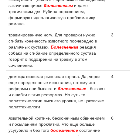
закачивающиеся
болезненным
и даже
трагическим для Рубина поражением,
формируют идеологическую проблематику
романа.
травмированную ногу. Для проверки нужно
3
сгибать конечность животного поочередно в
различных суставах.
Болезненная
реакция
собаки на сгибание определенного сустава
говорит о подозрении на травму в этом
сочленении.
демократическая рыночная страна. Да, через
4
еще определенные испытания, потому что
реформы они бывают и
болезненные
, бывают
и ошибки в этих реформах. Но суть-то
политтехнологии высшего уровня, не цэковские
политтехнологи
язвительной критике, бесконечным обвинением
6
и посыланиям проклятий. Что ещё больше
усугубило и без того
болезненное
состояние