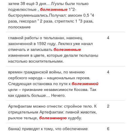
затем 38 ещё 3 дня... Л/узлы были только
подчелюстные ,
болезненные
1*2-
быстроуменьшались.Получал: амосин 0,5 *4
раза, гексорал * 2 раза. стрептилс 1 *3 раза,
полоскание
главной работы о тюльпанах, наконец
4
законченной в 1592 году. Леклюз уже начал
отмечать и записывать
болезненные
изменения в цвете, которые делали тюльпаны
настолько восхитительными.
времен гражданской войны, по мнению
4
сербского народа – национальных героев.
Следующая остановка по пути к
болезненной
цели – признание независимости Косова. Так
как сдавать больше… Нечего.
Артефактам можно отнести: стройное тело. К
2
отрицательным Артефактам: пивной животик,
рыхлое тельце,
болезненную
худобу.
банка) приводят к тому, что обеспечение
6