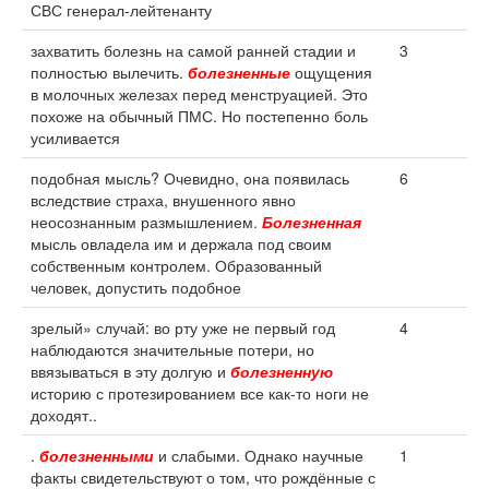
СВС генерал-лейтенанту
захватить болезнь на самой ранней стадии и
3
полностью вылечить.
болезненные
ощущения
в молочных железах перед менструацией. Это
похоже на обычный ПМС. Но постепенно боль
усиливается
подобная мысль? Очевидно, она появилась
6
вследствие страха, внушенного явно
неосознанным размышлением.
Болезненная
мысль овладела им и держала под своим
собственным контролем. Образованный
человек, допустить подобное
зрелый» случай: во рту уже не первый год
4
наблюдаются значительные потери, но
ввязываться в эту долгую и
болезненную
историю с протезированием все как-то ноги не
доходят..
.
болезненными
и слабыми. Однако научные
1
факты свидетельствуют о том, что рождённые с