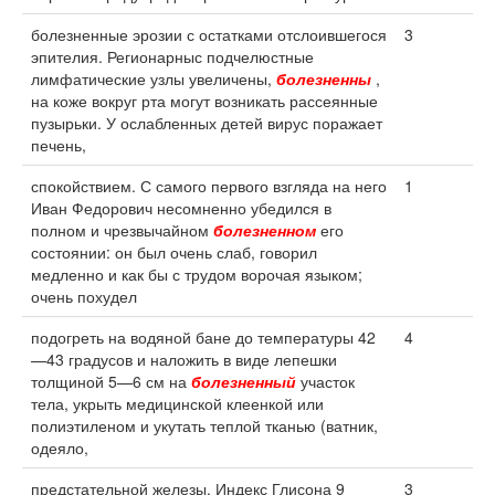
болезненные эрозии с остатками отслоившегося
3
эпителия. Регионарныс подчелюстные
лимфатические узлы увеличены,
болезненны
,
на коже вокруг рта могут возникать рассеянные
пузырьки. У ослабленных детей вирус поражает
печень,
спокойствием. С самого первого взгляда на него
1
Иван Федорович несомненно убедился в
полном и чрезвычайном
болезненном
его
состоянии: он был очень слаб, говорил
медленно и как бы с трудом ворочая языком;
очень похудел
подогреть на водяной бане до температуры 42
4
—43 градусов и наложить в виде лепешки
толщиной 5—6 см на
болезненный
участок
тела, укрыть медицинской клеенкой или
полиэтиленом и укутать теплой тканью (ватник,
одеяло,
предстательной железы. Индекс Глисона 9
3