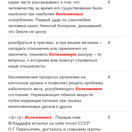
науки часто рассказывают о том, что
4
человечеству за время его существование было
нанесено три наиболее
болезненных
оскорбления. Первый удар по самолюбию
человека нанес Николай Коперник, доказавший,
что Земля не центр
разобраться в чувствах, а при вашем желании –
4
наладить отношения или гармонично их
закончить, пережить
болезненную
разлуку – те
вопросы, с которыми вам помогут справиться
наши специалисты.
биохимические процессы организма на
4
клеточном уровне и позволяет решить проблему
избыточного веса, усугубляющего
болезненное
состояние. Нормализация обмена веществ
путём коррекции питания при грыжах
межпозвонковых дисков и других
</p><p>
болезненной
. Первым гнев
5
М.Каддафи испытал на себе посол СССР
О.Г.Пересыпкин, досталось и старшему группы