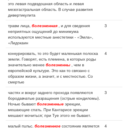
это левая подвздошная область и левая
мезогастральная область. В случае развития
дивертикулита
травм лица,
болезненная
, и для сведения
3
неприятных ощущений до минимума
используются местные анестетики - «Эмла»,
«Лидокаин
конкурировать, то это будет маленькая полоска
4
земли. Говорят, есть племена, в которых роды
значительно менее
болезненны
, чем в
европейской культуре. Это как-то связано с
образом жизни, а значит, и с местностью. Со
смертью
частях и вокруг заднего прохода появляются
3
бородавчатые разращения (острые кондиломы).
Ночью бывают
болезненные
эрекции,
мешающие спать. При Кантарисе эрекции
мешают мочиться; при Туе этого не бывает.
малый пульс.
болезненное
состояние является
4