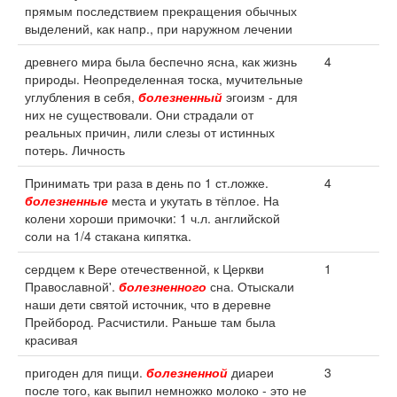
прямым последствием прекращения обычных
выделений, как напр., при наружном лечении
древнего мира была беспечно ясна, как жизнь
4
природы. Неопределенная тоска, мучительные
углубления в себя,
болезненный
эгоизм - для
них не существовали. Они страдали от
реальных причин, лили слезы от истинных
потерь. Личность
Принимать три раза в день по 1 ст.ложке.
4
болезненные
места и укутать в тёплое. На
колени хороши примочки: 1 ч.л. английской
соли на 1/4 стакана кипятка.
сердцем к Вере отечественной, к Церкви
1
Православной'.
болезненного
сна. Отыскали
наши дети святой источник, что в деревне
Прейбород. Расчистили. Раньше там была
красивая
пригоден для пищи.
болезненной
диареи
3
после того, как выпил немножко молоко - это не