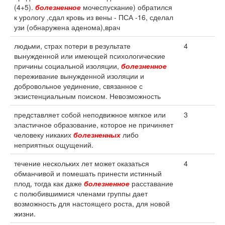
(4+5).
болезненное
мочеспускание) обратился
к урологу ,сдал кровь из вены - ПСА -16, сделал
узи (обнаружена аденома),врач
людьми, страх потери в результате
4
вынужденной или имеющей психологические
причины социальной изоляции,
болезненное
переживание вынужденной изоляции и
добровольное уединение, связанное с
экзистенциальным поиском. Невозможность
представляет собой неподвижное мягкое или
3
эластичное образование, которое не причиняет
человеку никаких
болезненных
либо
неприятных ощущений.
течение нескольких лет может оказаться
4
обманчивой и помешать принести истинный
плод, тогда как даже
болезненное
расставание
с полюбившимися членами группы дает
возможность для настоящего роста, для новой
жизни.