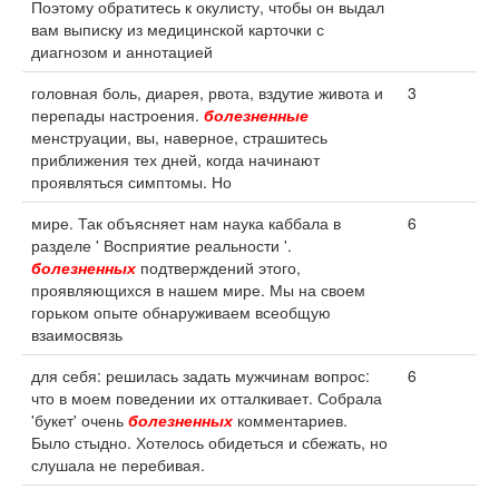
Поэтому обратитесь к окулисту, чтобы он выдал
вам выписку из медицинской карточки с
диагнозом и аннотацией
головная боль, диарея, рвота, вздутие живота и
3
перепады настроения.
болезненные
менструации, вы, наверное, страшитесь
приближения тех дней, когда начинают
проявляться симптомы. Но
мире. Так объясняет нам наука каббала в
6
разделе ' Восприятие реальности '.
болезненных
подтверждений этого,
проявляющихся в нашем мире. Мы на своем
горьком опыте обнаруживаем всеобщую
взаимосвязь
для себя: решилась задать мужчинам вопрос:
6
что в моем поведении их отталкивает. Собрала
'букет' очень
болезненных
комментариев.
Было стыдно. Хотелось обидеться и сбежать, но
слушала не перебивая.