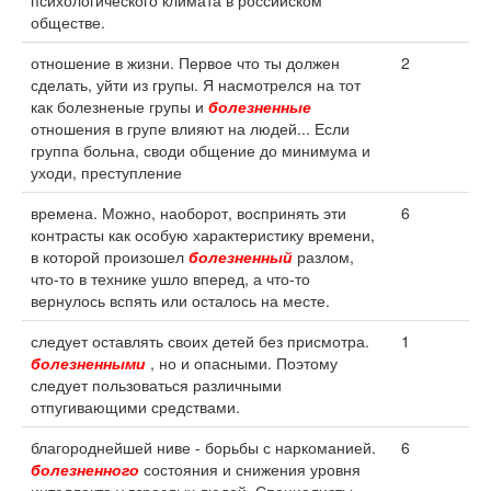
психологического климата в российском
обществе.
отношение в жизни. Первое что ты должен
2
сделать, уйти из групы. Я насмотрелся на тот
как болезненые групы и
болезненные
отношения в групе влияют на людей... Если
группа больна, своди общение до минимума и
уходи, преступление
времена. Можно, наоборот, воспринять эти
6
контрасты как особую характеристику времени,
в которой произошел
болезненный
разлом,
что-то в технике ушло вперед, а что-то
вернулось вспять или осталось на месте.
следует оставлять своих детей без присмотра.
1
болезненными
, но и опасными. Поэтому
следует пользоваться различными
отпугивающими средствами.
благороднейшей ниве - борьбы с наркоманией.
6
болезненного
состояния и снижения уровня