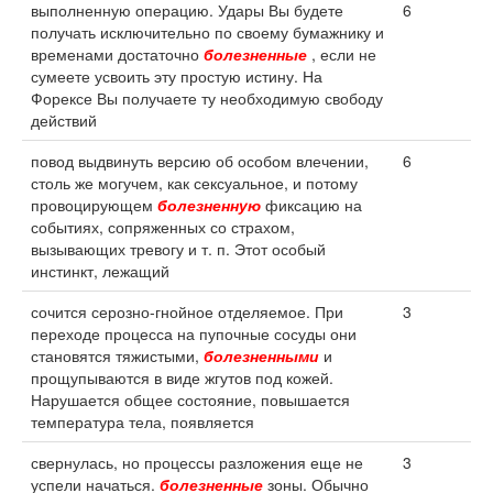
выполненную операцию. Удары Вы будете
6
получать исключительно по своему бумажнику и
временами достаточно
болезненные
, если не
сумеете усвоить эту простую истину. На
Форексе Вы получаете ту необходимую свободу
действий
повод выдвинуть версию об особом влечении,
6
столь же могучем, как сексуальное, и потому
провоцирующем
болезненную
фиксацию на
событиях, сопряженных со страхом,
вызывающих тревогу и т. п. Этот особый
инстинкт, лежащий
сочится серозно-гнойное отделяемое. При
3
переходе процесса на пупочные сосуды они
становятся тяжистыми,
болезненными
и
прощупываются в виде жгутов под кожей.
Нарушается общее состояние, повышается
температура тела, появляется
свернулась, но процессы разложения еще не
3
успели начаться.
болезненные
зоны. Обычно