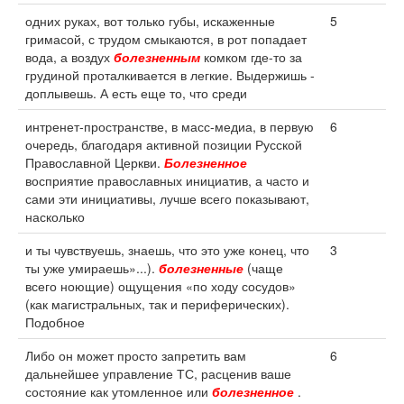
одних руках, вот только губы, искаженные
5
гримасой, с трудом смыкаются, в рот попадает
вода, а воздух
болезненным
комком где-то за
грудиной проталкивается в легкие. Выдержишь -
доплывешь. А есть еще то, что среди
интренет-пространстве, в масс-медиа, в первую
6
очередь, благодаря активной позиции Русской
Православной Церкви.
Болезненное
восприятие православных инициатив, а часто и
сами эти инициативы, лучше всего показывают,
насколько
и ты чувствуешь, знаешь, что это уже конец, что
3
ты уже умираешь»...).
болезненные
(чаще
всего ноющие) ощущения «по ходу сосудов»
(как магистральных, так и периферических).
Подобное
Либо он может просто запретить вам
6
дальнейшее управление ТС, расценив ваше
состояние как утомленное или
болезненное
.