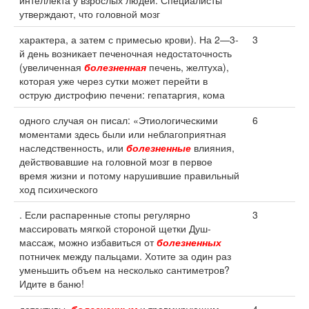
интеллекта у взрослых людей. Специалисты
утверждают, что головной мозг
характера, а затем с примесью крови). На 2—3-
3
й день возникает печеночная недостаточность
(увеличенная
болезненная
печень, желтуха),
которая уже через сутки может перейти в
острую дистрофию печени: гепатаргия, кома
одного случая он писал: «Этиологическими
6
моментами здесь были или неблагоприятная
наследственность, или
болезненные
влияния,
действовавшие на головной мозг в первое
время жизни и потому нарушившие правильный
ход психического
. Если распаренные стопы регулярно
3
массировать мягкой стороной щетки Душ-
массаж, можно избавиться от
болезненных
потничек между пальцами. Хотите за один раз
уменьшить объем на несколько сантиметров?
Идите в баню!