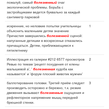
пожалуй, самый
болезненный
очаг
экологической проблемы. Борьба с
застройщиками ведется буквально за каждый
сантиметр парковой
искренние, но неловкие попытки учительницы
1
объяснить маленьким детям значение
Причастия завершились
болезненной
сценой:
напуганные детишки в воскресенье отказались
причащаться. Детям, приближающимся к
пятилетнему
Иллюстрация из галереи #212 6577 просмотров
2
Ревью по темам 'рецепт похудения от елены
малышевой а', '
болезненная
худоба как
называется' и 'форум плоский животик мужчин'
баллотирование головки. Третий приём следует
3
производить осторожно и бережно, т.к. резкие
движения вызывают
болезненные
ощущения и
рефлекторное напряжение мышц передней
брюшной стенки.