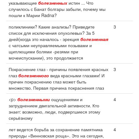
указывающие
болезненных
истин ... Что
случилось с Банат болгары забыли, почему мы
пошли к Марии Radna?
поликлиники? Какие анализы? Приведите
3
список для исключения опухолевых? За 5
дней(когда это началось - эрекция
болезненная
с чатсыми неуправляемыми позывами и
щиплющими болями -резями при
мочеиспускании), это продолжается
Покраснение глаз - причины появления красных
3
глаз
болезненного
вида красными глазами! И
причин покраснению глаз может быть
множество. Первая причина покраснения глаз
<p>
болезненными
ощущениями и
4
затруднением двигательной активности. Кто
знает: возможно, люди, подвергшиеся этому
серьёзному
лет ведется борьба за сохранение памятника
4
природы «Винновская роща». Это на сегодня,