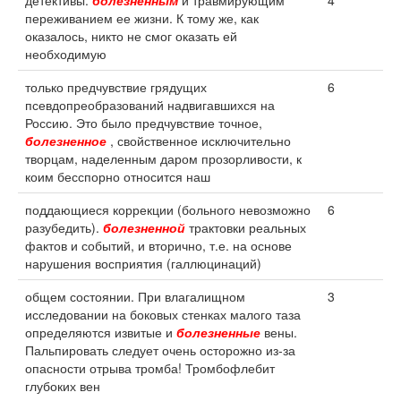
детективы.
болезненным
и травмирующим
4
переживанием ее жизни. К тому же, как
оказалось, никто не смог оказать ей
необходимую
только предчувствие грядущих
6
псевдопреобразований надвигавшихся на
Россию. Это было предчувствие точное,
болезненное
, свойственное исключительно
творцам, наделенным даром прозорливости, к
коим бесспорно относится наш
поддающиеся коррекции (больного невозможно
6
разубедить).
болезненной
трактовки реальных
фактов и событий, и вторично, т.е. на основе
нарушения восприятия (галлюцинаций)
общем состоянии. При влагалищном
3
исследовании на боковых стенках малого таза
определяются извитые и
болезненные
вены.
Пальпировать следует очень осторожно из-за
опасности отрыва тромба! Тромбофлебит
глубоких вен