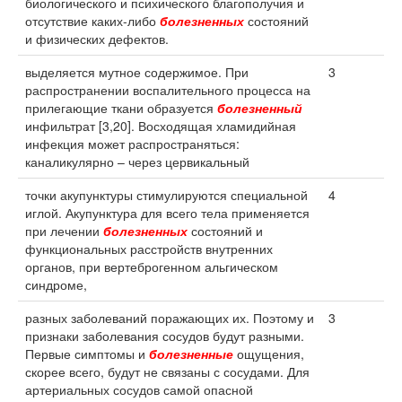
биологического и психического благополучия и
отсутствие каких-либо
болезненных
состояний
и физических дефектов.
выделяется мутное содержимое. При
3
распространении воспалительного процесса на
прилегающие ткани образуется
болезненный
инфильтрат [3,20]. Восходящая хламидийная
инфекция может распространяться:
каналикулярно – через цервикальный
точки акупунктуры стимулируются специальной
4
иглой. Акупунктура для всего тела применяется
при лечении
болезненных
состояний и
функциональных расстройств внутренних
органов, при вертеброгенном альгическом
синдроме,
разных заболеваний поражающих их. Поэтому и
3
признаки заболевания сосудов будут разными.
Первые симптомы и
болезненные
ощущения,
скорее всего, будут не связаны с сосудами. Для
артериальных сосудов самой опасной