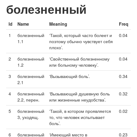
болезненный
Id
Name
Meaning
Freq
1
болезненный
‘Такой, который часто болеет и
0.04
1.1
поэтому обычно чувствует себя
плохо’.
2
болезненный
‘Свойственный болезненному
0.04
1.2
или больному человеку’.
3
болезненный
‘Вызывающий боль’.
0.34
2.1
4
болезненный
‘Вызывающий душевную боль
0.32
2.2, перен.
или жизненные неудобства’.
5
болезненный
‘Такой, в котором проявляется
0.02
3, уходящ.
то, что человек испытывает
боль’.
6
болезненный
‘Имеющий место в
0.23