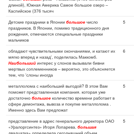
длиной), Южная Америка Самое большое озеро –
Каспийское (376 тысяч
Детские праздники в Японии
большое
число
5
праздников. В Японии, помимо традиционного дня
рождения, отмечаются специальные праздники
мальчиков
обладают чувствительными окончаниями, и катают их
6
мягко вперед и назад', поделилась Маккомб.
Наибольший
интерес у слонов вызывали бивни
мертвых соплеменников – вероятно, это объясняется
тем, что 'слоны иногда
металлолома с наибольший выгодой? В этом Вам
5
поможет представленная компания. которая уже
достаточно
большое
количество времени работает в
сфере демонтажа, вывоза и покупке металлолома .
Именно здесь Вам предложат
представление в адрес генерального директора ОАО
5
«Уралоргсинтез» Игоря Лопарева.
большая
двадцатка» определила сегодняшний объем