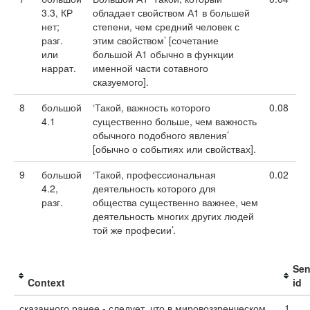
3.3, КР
обладает свойством А1 в большей
нет;
степени, чем средний человек с
разг.
этим свойством’ [сочетание
или
большой А1 обычно в функции
наррат.
именной части сотавного
сказуемого].
8
большой
‘Такой, важность которого
0.08
4.1
существенно больше, чем важность
обычного подобного явления’
[обычно о событиях или свойствах].
9
большой
‘Такой, профессиональная
0.02
4.2,
деятельность которого для
разг.
общества существенно важнее, чем
деятельность многих других людей
той же професии’.
Se
Context
id
сказанного ранее - следует, что в мировоззренческом
1