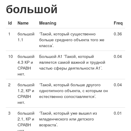
большой
Id
Name
Meaning
Freq
1
большой
‘Такой, который существенно
0.36
1.1
больше среднего объекта того же
класса’.
10
большой
Большой А1 ‘Такой, который
0.04
4.3 КР и
является самой важной и трудной
СРАВН
частью сферы деятельности А1’.
нет.
2
большой
‘Такой, который больше другого
0.04
1.2, КР и
однотипного объекта, с которым он
СРАВН
естественно сопоставляется’.
нет.
3
большой
‘Такой, который уже вышел из
0.01
2.1, КР и
младенческого или детского
СРАВН
возраста’.
нет.