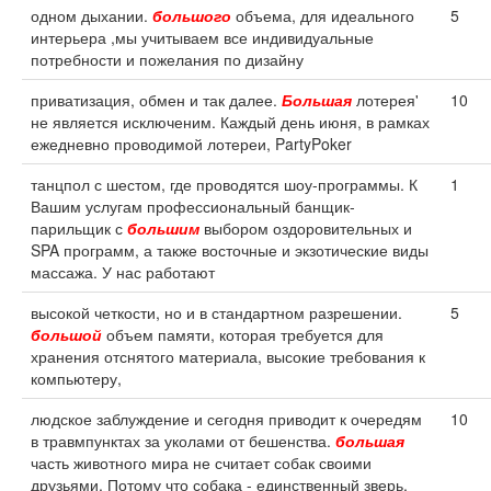
одном дыхании.
большого
объема, для идеального
5
интерьера ,мы учитываем все индивидуальные
потребности и пожелания по дизайну
приватизация, обмен и так далее.
Большая
лотерея'
10
не является исключеним. Каждый день июня, в рамках
ежедневно проводимой лотереи, PartyPoker
танцпол с шестом, где проводятся шоу-программы. К
1
Вашим услугам профессиональный банщик-
парильщик с
большим
выбором оздоровительных и
SPA программ, а также восточные и экзотические виды
массажа. У нас работают
высокой четкости, но и в стандартном разрешении.
5
большой
объем памяти, которая требуется для
хранения отснятого материала, высокие требования к
компьютеру,
людское заблуждение и сегодня приводит к очередям
10
в травмпунктах за уколами от бешенства.
большая
часть животного мира не считает собак своими
друзьями. Потому что собака - единственный зверь,