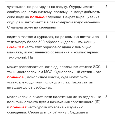
чувствительно реагируют на засуху. Огурцы имеют
5
слабую корневую систему, поэтому не могут добывать
себе воду на
большой
глубине. Секрет выращивания
огурцов и заключается в равномерном водоснабжении.
С начала июля до середины
видит в газетах и журналах, на рекламных щитах и по
1
телевизору более 500 образов «идеальных» женщин.
Большая
часть этих образов создана с помощью
макияжа, искусственного освещения и компьютерных
технологий. На
может располагаться как в однополочном стативе SCC
1
так и многополочном MCC. Однополочный статив – это
большое
, монолитное шасси, куда могут быть
установлено до пяти полок для плат. Такой статив
вмещает до 89 свободных
материалах, а в частности наложения их на отдельные
5
полигоны объекта путем назначения собственного (ID)
и
большая
часть урока отнесена к изучению
освещения. Серия длится 57 минут. Седьмая и