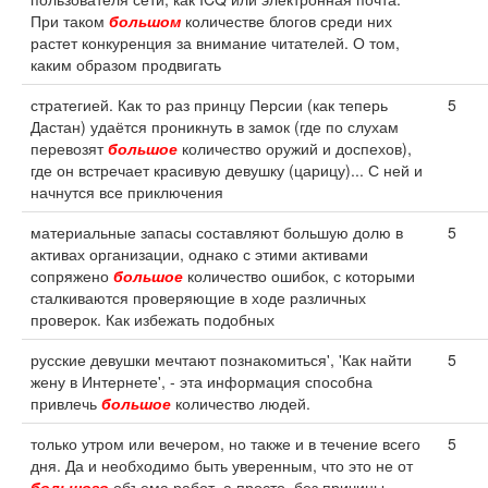
При таком
большом
количестве блогов среди них
растет конкуренция за внимание читателей. О том,
каким образом продвигать
стратегией. Как то раз принцу Персии (как теперь
5
Дастан) удаётся проникнуть в замок (где по слухам
перевозят
большое
количество оружий и доспехов),
где он встречает красивую девушку (царицу)... С ней и
начнутся все приключения
материальные запасы составляют большую долю в
5
активах организации, однако с этими активами
сопряжено
большое
количество ошибок, с которыми
сталкиваются проверяющие в ходе различных
проверок. Как избежать подобных
русские девушки мечтают познакомиться', 'Как найти
5
жену в Интернете', - эта информация способна
привлечь
большое
количество людей.
только утром или вечером, но также и в течение всего
5
дня. Да и необходимо быть уверенным, что это не от
большого
объема работ, а просто, без причины.