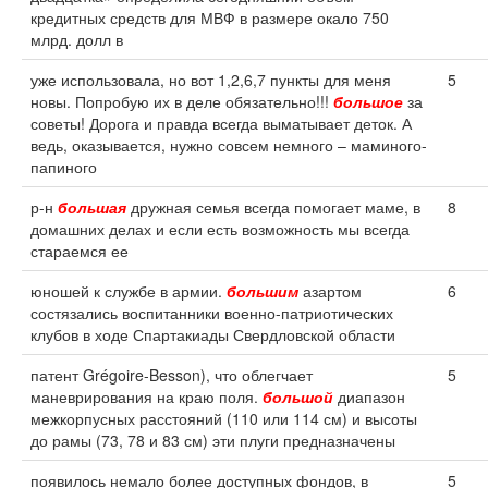
кредитных средств для МВФ в размере окало 750
млрд. долл в
уже использовала, но вот 1,2,6,7 пункты для меня
5
новы. Попробую их в деле обязательно!!!
большое
за
советы! Дорога и правда всегда выматывает деток. А
ведь, оказывается, нужно совсем немного – маминого-
папиного
р-н
большая
дружная семья всегда помогает маме, в
8
домашних делах и если есть возможность мы всегда
стараемся ее
юношей к службе в армии.
большим
азартом
6
состязались воспитанники военно-патриотических
клубов в ходе Спартакиады Свердловской области
патент Grégoire-Besson), что облегчает
5
маневрирования на краю поля.
большой
диапазон
межкорпусных расстояний (110 или 114 см) и высоты
до рамы (73, 78 и 83 см) эти плуги предназначены
появилось немало более доступных фондов, в
5