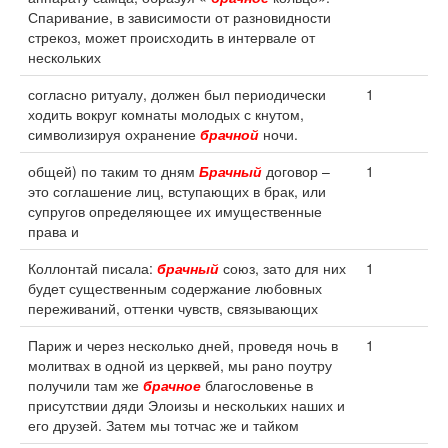
Спаривание, в зависимости от разновидности
стрекоз, может происходить в интервале от
нескольких
согласно ритуалу, должен был периодически
1
ходить вокруг комнаты молодых с кнутом,
символизируя охранение
брачной
ночи.
общей) по таким то дням
Брачный
договор –
1
это соглашение лиц, вступающих в брак, или
супругов определяющее их имущественные
права и
Коллонтай писала:
брачный
союз, зато для них
1
будет существенным содержание любовных
переживаний, оттенки чувств, связывающих
Париж и через несколько дней, проведя ночь в
1
молитвах в одной из церквей, мы рано поутру
получили там же
брачное
благословенье в
присутствии дяди Элоизы и нескольких наших и
его друзей. Затем мы тотчас же и тайком