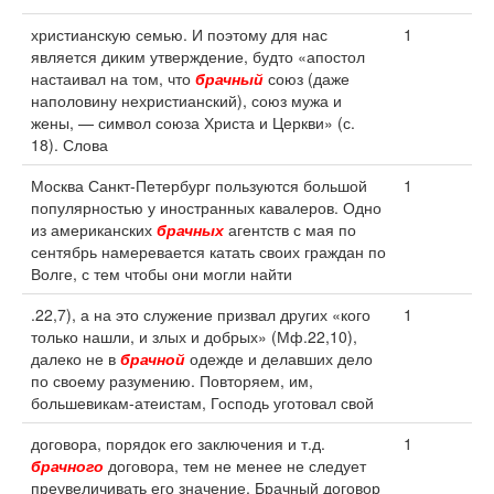
христианскую семью. И поэтому для нас
1
является диким утверждение, будто «апостол
настаивал на том, что
брачный
союз (даже
наполовину нехристианский), союз мужа и
жены, — символ союза Христа и Церкви» (с.
18). Слова
Москва Санкт-Петербург пользуются большой
1
популярностью у иностранных кавалеров. Одно
из американских
брачных
агентств с мая по
сентябрь намеревается катать своих граждан по
Волге, с тем чтобы они могли найти
.22,7), а на это служение призвал других «кого
1
только нашли, и злых и добрых» (Мф.22,10),
далеко не в
брачной
одежде и делавших дело
по своему разумению. Повторяем, им,
большевикам-атеистам, Господь уготовал свой
договора, порядок его заключения и т.д.
1
брачного
договора, тем не менее не следует
преувеличивать его значение. Брачный договор