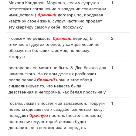
Михаил Кандалов: Мариана, если у супругов
1
отсутствует соглашение о владении совместным
имуществом (
брачный
договор), то, продавая
квартиру своей жене, супруг частично продает
эту квартиру самому себе, поскольку
- совсем не редкость.
брачный
период. В
2
отличие от других оленей, у самцов лосей не
образуется больших гаремов, но лосиху,
которую
ресторанах ее может не быть. 3. Два бокала для
1
шампанского. На самом деле их разбивают
после первой
брачной
ночи и этот обряд
символизирует то, что невеста была
девственная и непорочна, как белая простыня у
гостям, лежит в постели за занавеской. Подруги
1
невесты одевают ее к свадьбе, заплетают косу,
передают
брачную
постель (постель невесты)
постельничему, который должен будет
доставить ее в дом жениха и передать