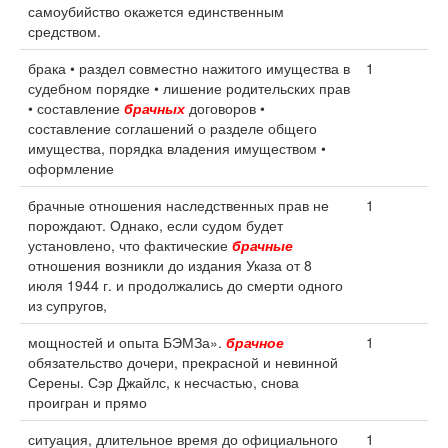
самоубийство окажется единственным
средством.
брака • раздел совместно нажитого имущества в
1
судебном порядке • лишение родительских прав
• составление
брачных
договоров •
составление соглашений о разделе общего
имущества, порядка владения имуществом •
оформление
брачные отношения наследственных прав не
1
порождают. Однако, если судом будет
установлено, что фактические
брачные
отношения возникли до издания Указа от 8
июля 1944 г. и продолжались до смерти одного
из супругов,
мощностей и опыта БЭМЗа».
брачное
1
обязательство дочери, прекрасной и невинной
Серены. Сэр Джайлс, к несчастью, снова
проигран и прямо
ситуация, длительное время до официального
1