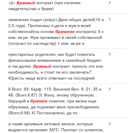
<p>
Брачный
контракт (при наличии
1
свидетельства о браке)
заявление подал супруг).Двое общих детей(16 и
1
2,5 года). Прописаны я,дети и муж в моей
собственной(на основе
брачного
контракта) 3-х
ком. кв-ре. Муж проживает в своей собственной
(получил по наследству) 1 ком. кв-ре и
престарелых родителях, как будет помогать
1
финансовыми вливаниями в семейный бюджет
и так далее.
брачный
контракт: прихоть это или
необходимость, и стоит ли его заключать?
Юристы чаще всего отвечают на последний
6 Всел. 93; Карф. 115; Василия Вел. 9, 21, 35 и
1
48. (Всел.6:87) 3) Жену, иному обрученную,
берущий в
брачное
сожитие, при жизни еще
обручника, да подлежит вине прелюбодеяния.
(Всел.6:98) 4) Постановлено, да по
а также архивные актовые записи, которые
1
выдаются органами ЗАГС. Паспорт со штампом,