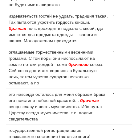
не будет иметь широкого
издевательств гостей не удрать, традиция такая.
1
Так пытаются укротить гордость юноши.
брачная
ночь проходит в подвале с хвоей, где
имеются два предмета одежды — сапоги и
шапка. Молодоженам приходится
оглашаемые торжественными весенними
1
громами. С той поры они ниспосылают на
землю потоки дождей - семя
брачного
союза.
Сей союз достигает вершины в Купальскую
ночь, затем чувства супругов несколько
остывают, а по
это навсегда осталось для меня образом брака,
1
его поистине небесной красотой...
брачные
венцы славу и честь мученичества. Ибо путь к
Царству всегда мученичество, т.е. подвиг
свидетельства
государственной регистрации актов
1
гражданского состояния (актовые книги)