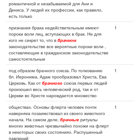
романтичной и незабываемой для Ани и
Дениса. У людей их профессии, как правило,
есть только
признания брака недействительным имеют
1
пороки воли лиц, вступающих в брак. Не для
кого не секрет то, что в
брачном
законодательстве все вероятные пороки воли ,
составляющие в гражданском законодательстве
самостоятельные
под образом брачного союза. По толкованию
1
бл. Иеронима, Адам прообразовал Христа, Ева
Церковь. Как от
брачного
союза первых людей
произошел весь человеческий род, так и от
Церкви во Христе нарождается множество
обществах. Основы флирта человек почти
1
наверняка позаимствовал из своего животного
начала. На самом деле,
брачные
ритуалы
многих животных чрезвычайно похожи на флирт
в некоторых своих состояниях. Распушенный
павлиний