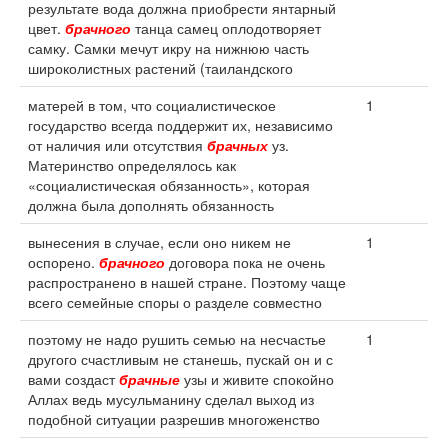
результате вода должна приобрести янтарный
цвет.
брачного
танца самец оплодотворяет
самку. Самки мечут икру на нижнюю часть
широколистных растений (таиландского
матерей в том, что социалистическое
1
государство всегда поддержит их, независимо
от наличия или отсутствия
брачных
уз.
Материнство определялось как
«социалистическая обязанность», которая
должна была дополнять обязанность
вынесения в случае, если оно никем не
1
оспорено.
брачного
договора пока не очень
распространено в нашей стране. Поэтому чаще
всего семейные споры о разделе совместно
поэтому не надо рушить семью на несчастье
1
другого счастливым не станешь, пускай он и с
вами создаст
брачные
узы и живите спокойно
Аллах ведь мусульманину сделал выход из
подобной ситуации разрешив многоженство