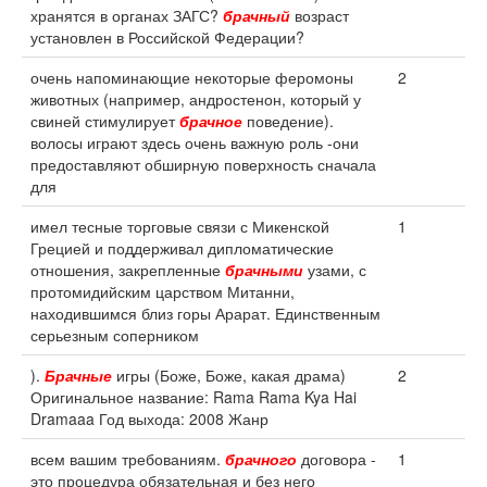
хранятся в органах ЗАГС?
брачный
возраст
установлен в Российской Федерации?
очень напоминающие некоторые феромоны
2
животных (например, андростенон, который у
свиней стимулирует
брачное
поведение).
волосы играют здесь очень важную роль -они
предоставляют обширную поверхность сначала
для
имел тесные торговые связи с Микенской
1
Грецией и поддерживал дипломатические
отношения, закрепленные
брачными
узами, с
протомидийским царством Митанни,
находившимся близ горы Арарат. Единственным
серьезным соперником
).
Брачные
игры (Боже, Боже, какая драма)
2
Оригинальное название: Rama Rama Kya Hai
Dramaaa Год выхода: 2008 Жанр
всем вашим требованиям.
брачного
договора -
1
это процедура обязательная и без него