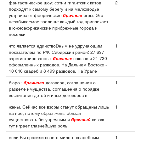
фантастическое шоу: сотни гигантских китов
2
подходят к самому берегу и на мелководье
устраивают феерические
брачные
игры. Это
незабываемое зрелище каждый год привлекает
в южноафриканские прибрежные города и
поселки
что является единствоDным не удручающим
1
показателем по РФ. Сибирский район: 27 697
зарегистрированных
брачных
союзов и 21 730
оформленных разводов. На Дальнем Востоке -
10 046 свадеб и 8 499 разводов. На Урале
бюро :
брачного
договора, соглашения о
1
разделе имущества, соглашения о порядке
воспитания детей и иных договоров в
жены. Сейчас все взоры станут обращены лишь
1
на нее, потому образ жены обязан
существовать безупречным и
брачный
визаж
тут играет главнейшую роль.
если Вы сразили своего милого свадебным
1