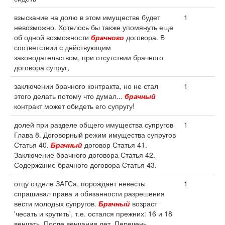
взыскание на долю в этом имуществе будет
1
невозможно. Хотелось бы также упомянуть еще
об одной возможности
брачного
договора. В
соответствии с действующим
законодательством, при отсутствии брачного
договора супруг,
заключении брачного контракта, но не стал
1
этого делать потому что думал...
брачный
контракт может обидеть его супругу!
долей при разделе общего имущества супругов
1
Глава 8. Договорный режим имущества супругов
Статья 40.
Брачный
договор Статья 41.
Заключение брачного договора Статья 42.
Содержание брачного договора Статья 43.
отцу отделе ЗАГСа, порождает невесты
1
спрашивал права и обязанности разрешения
вести молодых супругов.
Брачный
возраст
'чесать и крутить', т.е. остался прежних: 16 и 18
венчать. После венчания лет. Перечень