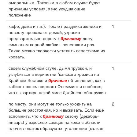
аморальным. Таковым в любом случае будут
признаны условия, явно ухудшающие
положение
кафе, дома и т.п.). После праздника жениха и
1
невесту провожают домой, украсив
предварительно дорогу к
брачному
ложу
символом верной любви - лепестками роз.
Также можно творчески устелить лепестками их
кровать.
своем служебном стуле, дымя трубкой, и
1
углубиться в перипетии *канского кризиса на
Крайнем Востоке и
брачные
объявления, как в
кабинет вошел сержант Флемминг и сообщил,
что в квартире некой мисс Джейнсон обнаружен
по месту, они могут не только уходить на
2
большие расстояния, но и выживать. Если ещё
вспомнить, что к
брачному
сезону (декабрь-
январь) у взрослых самцов на коже в области
плеч и лопаток образуются утолщения (калкан