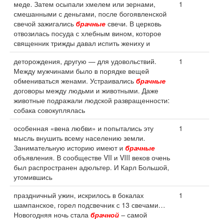
меде. Затем осыпали хмелем или зернами,
1
смешанными с деньгами, после богоявленской
свечой зажигались
брачные
свечи. В церковь
отвозилась посуда с хлебным вином, которое
священник трижды давал испить жениху и
деторождения, другую — для удовольствий.
1
Между мужчинами было в порядке вещей
обмениваться женами. Устраивались
брачные
договоры между людьми и животными. Даже
животные подражали людской развращенности:
собака совокуплялась
особенная «вена любви» и попытались эту
1
мысль внушить всему населению земли.
Занимательную историю имеют и
брачные
объявления. В сообществе VII и VIII веков очень
был распространен адюльтер. И Карл Большой,
утомившись
праздничный ужин, искрилось в бокалах
1
шампанское, горел подсвечник с 13 свечами…
Новогодняя ночь стала
брачной
– самой