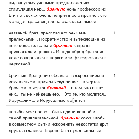
выдвинутому учеными предположению,
стимуляция нер...
брачную
ночь профессор из
Египта сделал очень неприятное открытие . его
молодая красавица жена оказалась лысой
названой брат, прелстил его ре- чами
1
прелесными' . Побратимство и вытекающие из
него обязательства и
брачные
запреты
признавала и церковь. Иногда обряд братания
даже совершался в церкви или фиксировался в
церковной
брачный. Крещение обладает воскресением и
1
искуплением, причем искупление – в чертоге
брачном, а чертог
брачный
– в том, что выше
них... ты не найдешь его... Это те, кто молится...
Иерусалим... в Иерусалиме мо[лятся
незыблемое право – быть единственной и
1
самой привлекательной.
брачный
союз, чтобы
в совместном бытии искоренить недостатки друг
друга, а главное, Европе был нужен сильный