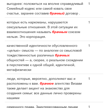
выгоднее: положиться на вполне справедливый
1
Семейный кодекс или самой ковать свое
счастье, заранее составив
брачный
договор .
которых есть наркоманы, нарушаются
1
сексуальные отношения. В этой ситуации их
взаимоотношения называть
брачным
союзом
нельзя. Это корпорация.
качественной идентичности обусловленного
1
«целью» смысла — по аналогии со смысловой
тождественностью различных
брачных
общностей — а, скорее, о реальном схождении
в перспективе к одной общей, идентичной,
метафизически
люди, которые, вероятно, дополняют вас и
1
расположены к вам.
брачное
агентство Визави
также делает акцент на знакомство для
создания семьи: все данные лично проверены
нашими
семенного права. Заинтересованным лицам
1