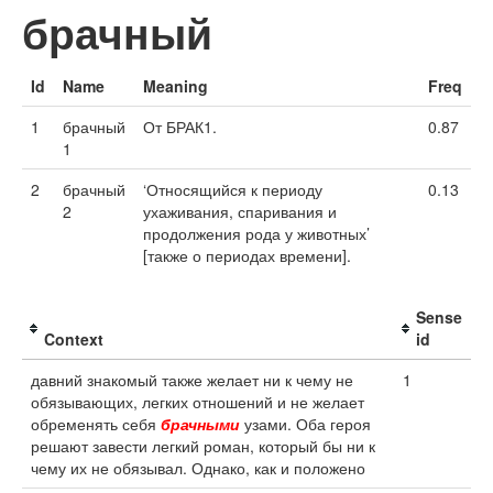
брачный
Id
Name
Meaning
Freq
1
брачный
От БРАК1.
0.87
1
2
брачный
‘Относящийся к периоду
0.13
2
ухаживания, спаривания и
продолжения рода у животных’
[также о периодах времени].
Sense
Context
id
давний знакомый также желает ни к чему не
1
обязывающих, легких отношений и не желает
обременять себя
брачными
узами. Оба героя
решают завести легкий роман, который бы ни к
чему их не обязывал. Однако, как и положено