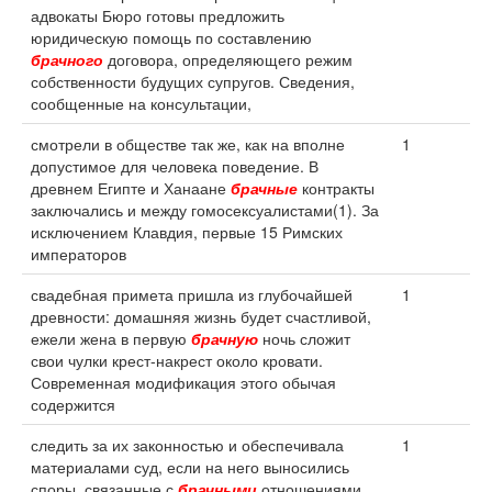
адвокаты Бюро готовы предложить
юридическую помощь по составлению
брачного
договора, определяющего режим
собственности будущих супругов. Сведения,
сообщенные на консультации,
смотрели в обществе так же, как на вполне
1
допустимое для человека поведение. В
древнем Египте и Ханаане
брачные
контракты
заключались и между гомосексуалистами(1). За
исключением Клавдия, первые 15 Римских
императоров
свадебная примета пришла из глубочайшей
1
древности: домашняя жизнь будет счастливой,
ежели жена в первую
брачную
ночь сложит
свои чулки крест-накрест около кровати.
Современная модификация этого обычая
содержится
следить за их законностью и обеспечивала
1
материалами суд, если на него выносились
споры, связанные с
брачными
отношениями.