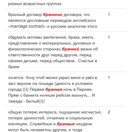
разных возрастных группах
Брачный договор
брачного
договора, что
1
является дословным переводом английского
«marriage contract» и русским аналогом этого
обдумать мотивы заключения, брака, иметь
1
представление о материальных, духовных и
физиологических сторонах
брачной
жизни об
ответственности друг перед другом, перед
своими детьми, перед обществом.. Счастье в
браке
хочется. Хочу чтоб жених украл меня и увёз в
1
загс верхом на лошади (дикость в условиях
города:)))) Первая
брачная
ночь в Париже.
Прям с банкета ночным рейсом махнуть... И
тамада - Белый))))
общую потерю интереса, ощущение несчастья,
2
потерю ценностей, отчаяние и социальную
изоляцию. Служебные и
брачные
неудачи
могут быть незаметны другим, и тогда