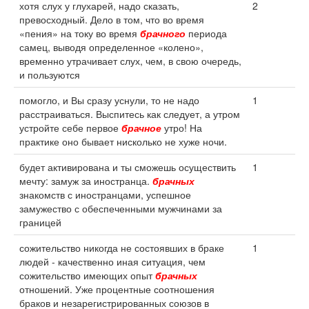
хотя слух у глухарей, надо сказать,
2
превосходный. Дело в том, что во время
«пения» на току во время
брачного
периода
самец, выводя определенное «колено»,
временно утрачивает слух, чем, в свою очередь,
и пользуются
помогло, и Вы сразу уснули, то не надо
1
расстраиваться. Выспитесь как следует, а утром
устройте себе первое
брачное
утро! На
практике оно бывает нисколько не хуже ночи.
будет активирована и ты сможешь осуществить
1
мечту: замуж за иностранца.
брачных
знакомств с иностранцами, успешное
замужество с обеспеченными мужчинами за
границей
сожительство никогда не состоявших в браке
1
людей - качественно иная ситуация, чем
сожительство имеющих опыт
брачных
отношений. Уже процентные соотношения
браков и незарегистрированных союзов в