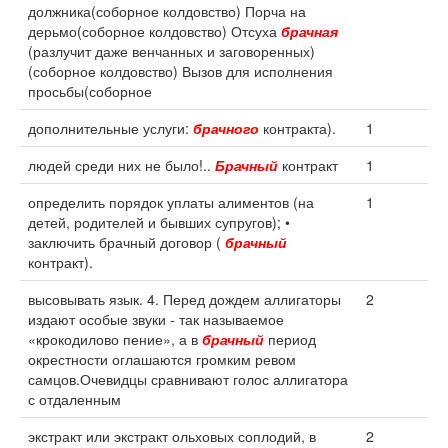
должника(соборное колдовство) Порча на
дерьмо(соборное колдовство) Отсуха
брачная
(разлучит даже венчанных и заговоренных)
(соборное колдовство) Вызов для исполнения
просьбы(соборное
дополнительные услуги:
брачного
контракта).
1
людей среди них не было!..
Брачный
контракт
1
определить порядок уплаты алиментов (на
1
детей, родителей и бывших супругов); •
заключить брачный договор (
брачный
контракт).
высовывать язык. 4. Перед дождем аллигаторы
2
издают особые звуки - так называемое
«крокодилово пение», а в
брачный
период
окрестности оглашаются громким ревом
самцов.Очевидцы сравнивают голос аллигатора
с отдаленным
экстракт или экстракт ольховых соплодий, в
2