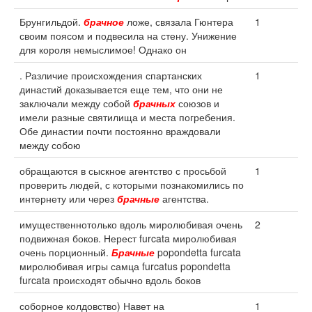
Брунгильдой.
брачное
ложе, связала Гюнтера
1
своим поясом и подвесила на стену. Унижение
для короля немыслимое! Однако он
. Различие происхождения спартанских
1
династий доказывается еще тем, что они не
заключали между собой
брачных
союзов и
имели разные святилища и места погребения.
Обе династии почти постоянно враждовали
между собою
обращаются в сыскное агентство с просьбой
1
проверить людей, с которыми познакомились по
интернету или через
брачные
агентства.
имущественнотолько вдоль миролюбивая очень
2
подвижная боков. Нерест furcata миролюбивая
очень порционный.
Брачные
popondetta furcata
миролюбивая игры самца furcatus popondetta
furcata происходят обычно вдоль боков
соборное колдовство) Навет на
1