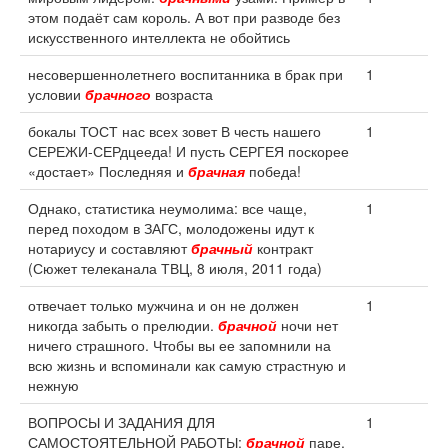
этом подаёт сам король. А вот при разводе без
искусственного интеллекта не обойтись
несовершеннолетнего воспитанника в брак при
1
условии
брачного
возраста
бокалы ТОСТ нас всех зовет В честь нашего
1
СЕРЕЖИ-СЕРдцееда! И пусть СЕРГЕЯ поскорее
«достает» Последняя и
брачная
победа!
Однако, статистика неумолима: все чаще,
1
перед походом в ЗАГС, молодожены идут к
нотариусу и составляют
брачный
контракт
(Сюжет телеканала ТВЦ, 8 июля, 2011 года)
отвечает только мужчина и он не должен
1
никогда забыть о прелюдии.
брачной
ночи нет
ничего страшного. Чтобы вы ее запомнили на
всю жизнь и вспоминали как самую страстную и
нежную
ВОПРОСЫ И ЗАДАНИЯ ДЛЯ
1
САМОСТОЯТЕЛЬНОЙ РАБОТЫ:
брачной
паре.