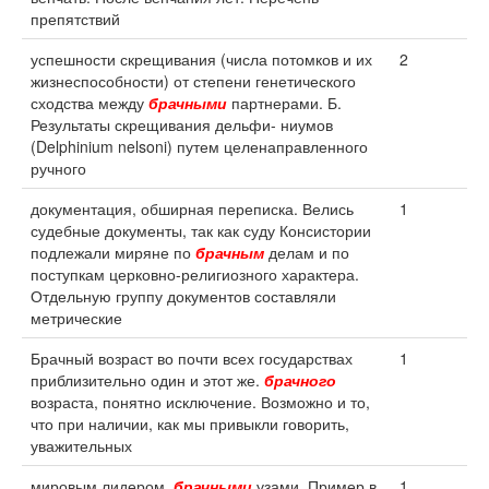
препятствий
успешности скрещивания (числа потомков и их
2
жизнеспособности) от степени генетического
сходства между
брачными
партнерами. Б.
Результаты скрещивания дельфи- ниумов
(Delphinium nelsoni) путем целенаправленного
ручного
документация, обширная переписка. Велись
1
судебные документы, так как суду Консистории
подлежали миряне по
брачным
делам и по
поступкам церковно-религиозного характера.
Отдельную группу документов составляли
метрические
Брачный возраст во почти всех государствах
1
приблизительно один и этот же.
брачного
возраста, понятно исключение. Возможно и то,
что при наличии, как мы привыкли говорить,
уважительных
мировым лидером.
брачными
узами. Пример в
1