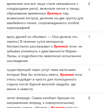
временем они все чаще стали связываться с
2
плодородием риса), включали песни и танцы,
образование временных
брачных
пар,
возжигание костров, деление на две группы для
амебейного пения, сопровождаемого особой
хореографией
кругу друзей он объявил: — Она делала это,
1
смеясь! В течение суток император
беспрестанно рассказывал о
брачной
ночи, не
забывая упомянуть о девственности Марии-
Луизы, в подробностях живописал испытанное
наслаждение
существующий пакет услуг теми мелочами,
1
которые Вам бы хотелось иметь.
брачная
ночь:
отель подойдет и просто для полноценного
отдыха после бурной веселой свадьбы, где
жених и невеста
летит впереди. Самка изгибает брюшко по
2
направлению вперед, к совокупительному
аппарату самца, образуя «
брачное
кольцо».