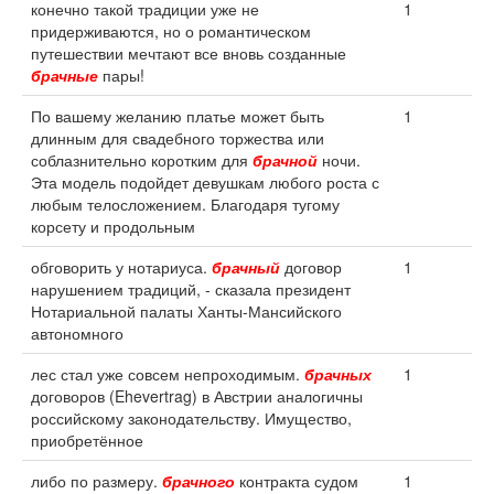
конечно такой традиции уже не
1
придерживаются, но о романтическом
путешествии мечтают все вновь созданные
брачные
пары!
По вашему желанию платье может быть
1
длинным для свадебного торжества или
соблазнительно коротким для
брачной
ночи.
Эта модель подойдет девушкам любого роста с
любым телосложением. Благодаря тугому
корсету и продольным
обговорить у нотариуса.
брачный
договор
1
нарушением традиций, - сказала президент
Нотариальной палаты Ханты-Мансийского
автономного
лес стал уже совсем непроходимым.
брачных
1
договоров (Ehevertrag) в Австрии аналогичны
российскому законодательству. Имущество,
приобретённое
либо по размеру.
брачного
контракта судом
1