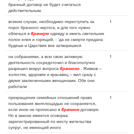
брачный договор не будет считаться
действительным.
всяком случае, необходимо переступить за
1
порог брачного чертога, и для того нужно
облечься в
брачную
одежду и иметь светильник
полон елея и горящий, - 'да не смерти предана
будеши и Царствия вне затворишися
ни собраниями, а всю свою активную
1
деятельность сосредоточил и благополучно
разрешил вокруг вопроса
брачного
. Живков –
холостяк, здоровяк и красавец – жил сразу с
двумя заключенными женщинами. Обе они
работали
прекращения семейных отношений право
1
пользования жилплощадью не сохраняется,
если иное не прописано в
брачном
договоре.
Но в законе имеется оговорка:
зарегистрированный по месту жительства
супруг, не имеющий иного