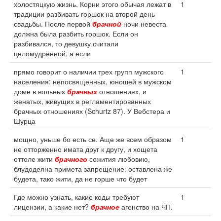
холостяцкую жизнь. Корни этого обычая лежат в
1
традиции разбивать горшок на второй день
свадьбы. После первой
брачной
ночи невеста
должна была разбить горшок. Если он
разбивался, то девушку считали
целомудренной, а если
прямо говорит о наличии трех групп мужского
1
населения: непосвященных, юношей в мужском
доме в вольных
брачных
отношениях, и
женатых, живущих в регламентированных
брачных отношениях (Schurtz 87). У Вебстера и
Шурца
мощно, уньше бо есть се. Аще же всем образом
1
не отторженно имата друг к другу, и хощета
оттоле жити
брачного
сожития любовию,
блудодеяна примета запрещение: оставлена же
будета, тако жити, да не горше что будет
Где можно узнать, какие коды требуют
1
лицензии, а какие нет?
брачное
агенство на ЧП.