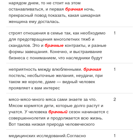
нарядом днем, то не стоит на этом
останавливаться, и первая
брачная
ночь,
прекрасный повод показать, какая шикарная
женщина ему досталась.
строят отношения в семье так, как необходимо
1
для предотвращения многолетних тяжб и
скандалов. Это и
брачные
контракты, и разные
формы завещания. Конечно, и выстраивание
бизнеса с пониманием, что наследники будут
неприятность между влюбленными.
брачная
1
постель; несбыточные желания, неудачи, при
таком же короле, даме — видный человек
проявляет к вам интерес
мясо-мясо-много мяса сами знаете за что.
2
Мясом кормятся дети, которые долго растут и
учатся. У человека
брачный
сезон начинается с
совершеннолетия и продолжается всю жизнь.
Вот такова низкая природа человеческого
медицинских исследований.Согласно
1