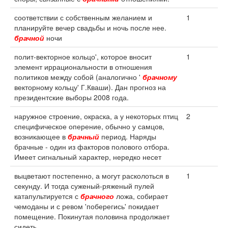
соответствии с собственным желанием и
1
планируйте вечер свадьбы и ночь после нее.
брачной
ночи
полит-векторное кольцо', которое вносит
1
элемент иррациональности в отношения
политиков между собой (аналогично '
брачному
векторному кольцу' Г.Кваши). Дан прогноз на
президентские выборы 2008 года.
наружное строение, окраска, а у некоторых птиц
2
специфическое оперение, обычно у самцов,
возникающее в
брачный
период. Наряды
брачные - один из факторов полового отбора.
Имеет сигнальный характер, нередко несет
выцветают постепенно, а могут расколоться в
1
секунду. И тогда суженый-ряженый пулей
катапультируется с
брачного
ложа, собирает
чемоданы и с ревом 'поберегись' покидает
помещение. Покинутая половина продолжает
сидеть