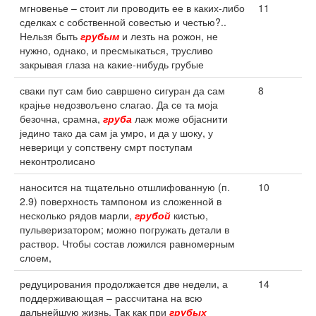
мгновенье – стоит ли проводить ее в каких-либо
11
сделках с собственной совестью и честью?..
Нельзя быть
грубым
и лезть на рожон, не
нужно, однако, и пресмыкаться, трусливо
закрывая глаза на какие-нибудь грубые
сваки пут сам био савршено сигуран да сам
8
крајње недозвољено слагао. Да се та моја
безочна, срамна,
груба
лаж може објаснити
једино тако да сам ја умро, и да у шоку, у
неверици у сопствену смрт поступам
неконтролисано
наносится на тщательно отшлифованную (п.
10
2.9) поверхность тампоном из сложенной в
несколько рядов марли,
грубой
кистью,
пульверизатором; можно погружать детали в
раствор. Чтобы состав ложился равномерным
слоем,
редуцирования продолжается две недели, а
14
поддерживающая – рассчитана на всю
дальнейшую жизнь. Так как при
грубых