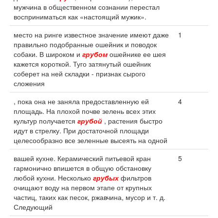
мужчина в общественном сознании перестал
восприниматься как «настоящий мужик».
место на ринге известное значение имеют даже
1
правильно подобранные ошейник и поводок
собаки. В широком и
грубом
ошейнике ее шея
кажется короткой. Туго затянутый ошейник
соберет на ней складки - признак сырого
сложения
, пока она не заняла предоставленную ей
4
площадь. На плохой почве зелень всех этих
культур получается
грубой
, растения быстро
идут в стрелку. При достаточной площади
целесообразно все зеленные высеять на одной
вашей кухне. Керамический питьевой кран
5
гармонично впишется в общую обстановку
любой кухни. Несколько
грубых
фильтров
очищают воду на первом этапе от крупных
частиц, таких как песок, ржавчина, мусор и т. д.
Следующий