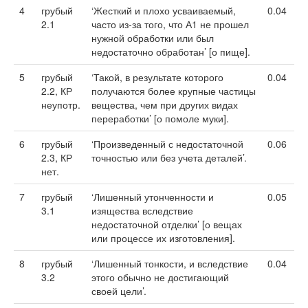
4
грубый
‘Жесткий и плохо усваиваемый,
0.04
2.1
часто из-за того, что А1 не прошел
нужной обработки или был
недостаточно обработан’ [о пище].
5
грубый
‘Такой, в результате которого
0.04
2.2, КР
получаются более крупные частицы
неупотр.
вещества, чем при других видах
переработки’ [о помоле муки].
6
грубый
‘Произведенный с недостаточной
0.06
2.3, КР
точностью или без учета деталей’.
нет.
7
грубый
‘Лишенный утонченности и
0.05
3.1
изящества вследствие
недостаточной отделки’ [о вещах
или процессе их изготовления].
8
грубый
‘Лишенный тонкости, и вследствие
0.04
3.2
этого обычно не достигающий
своей цели’.