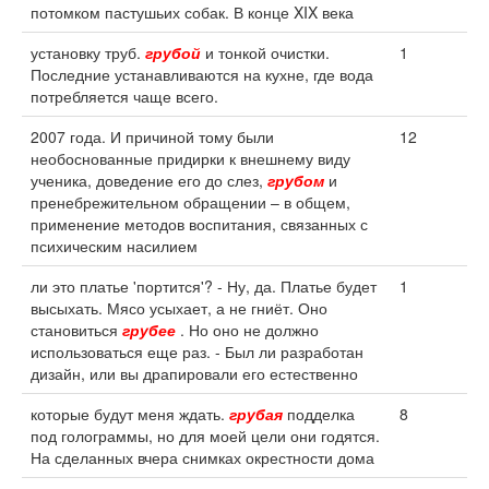
потомком пастушьих собак. В конце XIX века
установку труб.
грубой
и тонкой очистки.
1
Последние устанавливаются на кухне, где вода
потребляется чаще всего.
2007 года. И причиной тому были
12
необоснованные придирки к внешнему виду
ученика, доведение его до слез,
грубом
и
пренебрежительном обращении – в общем,
применение методов воспитания, связанных с
психическим насилием
ли это платье 'портится'? - Ну, да. Платье будет
1
высыхать. Мясо усыхает, а не гниёт. Оно
становиться
грубее
. Но оно не должно
использоваться еще раз. - Был ли разработан
дизайн, или вы драпировали его естественно
которые будут меня ждать.
грубая
подделка
8
под голограммы, но для моей цели они годятся.
На сделанных вчера снимках окрестности дома