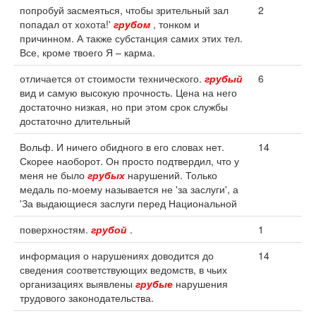
попробуй засмеяться, чтобы зрительный зал
2
попадал от хохота!'
грубом
, тонком и
причинном. А также субстанция самих этих тел.
Все, кроме твоего Я – карма.
отличается от стоимости технического.
грубый
6
вид и самую высокую прочность. Цена на него
достаточно низкая, но при этом срок службы
достаточно длительный
Вольф. И ничего обидного в его словах нет.
14
Скорее наоборот. Он просто подтвердил, что у
меня не было
грубых
нарушений. Только
медаль по-моему называется не 'за заслуги', а
'За выдающиеся заслуги перед Национальной
поверхностям.
грубой
.
1
информация о нарушениях доводится до
14
сведения соответствующих ведомств, в чьих
организациях выявлены
грубые
нарушения
трудового законодательства.