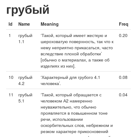
грубый
Id
Name
Meaning
Freq
1
грубый
‘Такой, который имеет жесткую и
0.20
1.1
шероховатую поверхность, так что к
нему неприятно прикасаться, часто
вследствие плохой обработки’
[обычно о материалах, а также об
изделиях из них].
10
грубый
‘Характерный для грубого 4.1
0.08
4.2
человека’.
11
грубый
‘Такой, который обращается с
0.04
5.1
человеком А2 намеренно
неуважительно, что обычно
проявляется в повышенном тоне
речи, использовании
оскорбительных слов, небрежном и
резком характере прикосновений