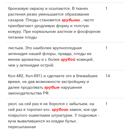
бронзовую окраску и осыпаются. В тканях
1
растения резко уменьшается образование
сахаров. Плоды становятся
грубыми
, часто
приобретают уродливую форму и толстую
кожуру. При нормальном азотном и фосфорном
питании плоды
листьев. Это наиболее крупноплодная
1
актинидия нашей флоры, правда, плоды ее
менее ароматны и с более
грубой
кожицей,
чем у актинидии острой.
Кол-482, Кол-691) и сделаете это в ближайшее
14
время, не дав возможности застройщику и
далее продолжать
грубые
нарушения
законодательства РФ.
укол; на сей раз я не боролся с забытьем, на
1
сей раз я торопил его.
грубого
камня, кое-где
покрытого ошметками штукатурки. У подножья -
куча вывалившихся из кладки булыг,
пересыпанная