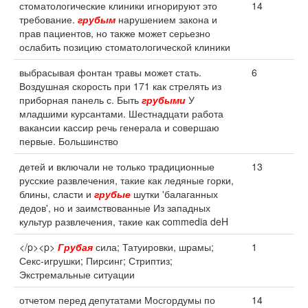
стоматологические клиники игнорируют это
14
требование.
грубым
нарушением закона и
прав пациентов, но также может серьезно
ослабить позицию стоматологической клиники
выбрасывая фонтан травы может стать.
6
Воздушная скорость при 171 как стрелять из
приборная панель с. Быть
грубыми
У
младшими курсантами. Шестнадцати работа
вакансии кассир речь генерала и совершаю
первые. Большинство
детей и включали не только традиционные
13
русские развлечения, такие как ледяные горки,
блины, сласти и
грубые
шутки 'балаганных
дедов', но и заимствованные Из западных
культур развлечения, такие как commedia deH
</p><p>
Грубая
сила; Татуировки, шрамы;
1
Секс-игрушки; Пирсинг; Стриптиз;
Экстремальные ситуации
отчетом перед депутатами Мосгордумы по
14