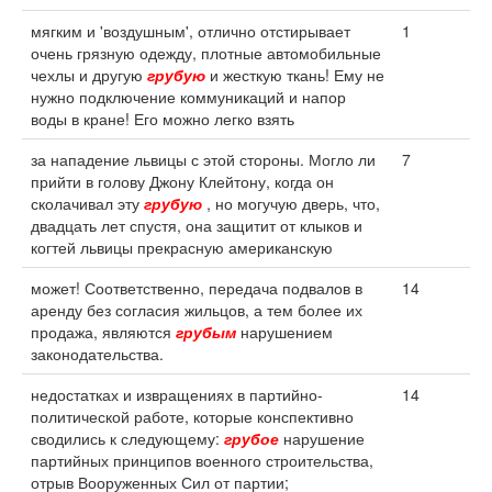
мягким и 'воздушным', отлично отстирывает
1
очень грязную одежду, плотные автомобильные
чехлы и другую
грубую
и жесткую ткань! Ему не
нужно подключение коммуникаций и напор
воды в кране! Его можно легко взять
за нападение львицы с этой стороны. Могло ли
7
прийти в голову Джону Клейтону, когда он
сколачивал эту
грубую
, но могучую дверь, что,
двадцать лет спустя, она защитит от клыков и
когтей львицы прекрасную американскую
может! Соответственно, передача подвалов в
14
аренду без согласия жильцов, а тем более их
продажа, являются
грубым
нарушением
законодательства.
недостатках и извращениях в партийно-
14
политической работе, которые конспективно
сводились к следующему:
грубое
нарушение
партийных принципов военного строительства,
отрыв Вооруженных Сил от партии;