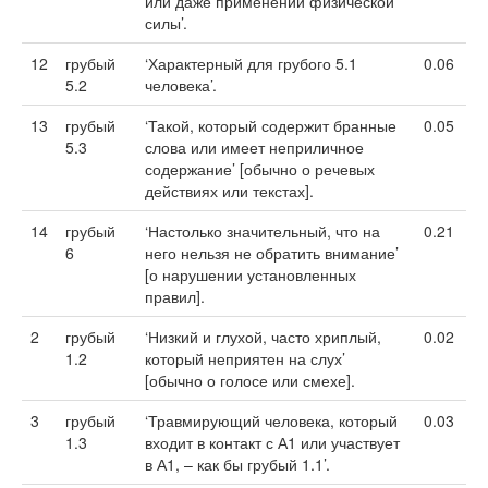
или даже применении физической
силы’.
12
грубый
‘Характерный для грубого 5.1
0.06
5.2
человека’.
13
грубый
‘Такой, который содержит бранные
0.05
5.3
слова или имеет неприличное
содержание’ [обычно о речевых
действиях или текстах].
14
грубый
‘Настолько значительный, что на
0.21
6
него нельзя не обратить внимание’
[о нарушении установленных
правил].
2
грубый
‘Низкий и глухой, часто хриплый,
0.02
1.2
который неприятен на слух’
[обычно о голосе или смехе].
3
грубый
‘Травмирующий человека, который
0.03
1.3
входит в контакт с А1 или участвует
в А1, – как бы грубый 1.1’.