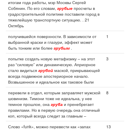
итогам года работы, мэр Москвы Сергей
Собянин. По его словам,
грубые
просчеты в
градостроительной политике поставили город в
тяжелейшую транспортную ситуацию. . 21
Октябрь
получившейся поверхности. В зависимости от
1
выбранной краски и глазури, эффект может
быть тонким или более
грубым
.
попытке создать новую метафизику – на этот
3
раз “силовую” или динамическую. Априорное
стало видиться
грубой
маской, прикрывающей
всегда подвижное апостериорное начало.
Возвышенное и идеальное как таковое были
перевели в отдел, которым заправляет мужской
8
шовинизм. Тимони тоже не идеальна, у нее
темное прошлое, она
груба
и пренебрегает
правилами. Но в первую очередь она отличный
коп, который всегда следит за главным –
Слово «funk», можно перевести как «запах
13