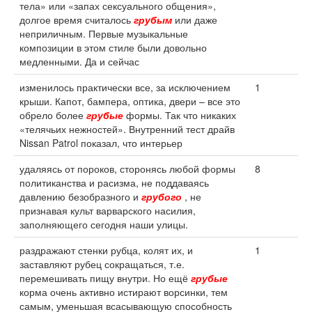
тела» или «запах сексуального общения»,
долгое время считалось
грубым
или даже
неприличным. Первые музыкальные
композиции в этом стиле были довольно
медленными. Да и сейчас
изменилось практически все, за исключением
1
крыши. Капот, бампера, оптика, двери – все это
обрело более
грубые
формы. Так что никаких
«телячьих нежностей». Внутренний тест драйв
Nissan Patrol показал, что интерьер
удаляясь от пороков, сторонясь любой формы
8
политиканства и расизма, не поддаваясь
давлению безобразного и
грубого
, не
признавая культ варварского насилия,
заполняющего сегодня наши улицы.
раздражают стенки рубца, колят их, и
1
заставляют рубец сокращаться, т.е.
перемешивать пищу внутри. Но ещё
грубые
корма очень активно истирают ворсинки, тем
самым, уменьшая всасывающую способность