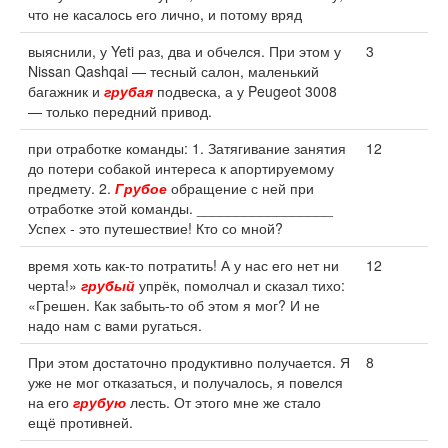
что не касалось его лично, и потому вряд
выяснили, у Yeti раз, два и обчелся. При этом у
3
Nissan Qashqai — тесный салон, маленький
багажник и
грубая
подвеска, а у Peugeot 3008
— только передний привод.
при отработке команды: 1. Затягивание занятия
12
до потери собакой интереса к апортируемому
предмету. 2.
Грубое
обращение с ней при
отработке этой команды. _________________
Успех - это путешествие! Кто со мной?
время хоть как-то потратить! А у нас его нет ни
12
черта!»
грубый
упрёк, помолчал и сказал тихо:
«Грешен. Как забыть-то об этом я мог? И не
надо нам с вами ругаться.
При этом достаточно продуктивно получается. Я
8
уже не мог отказаться, и получалось, я повелся
на его
грубую
лесть. От этого мне же стало
ещё противней.