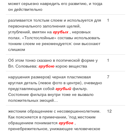
может серьезно навредить его развитию, и тогда
он действительно
разливается толстым слоем и используется для
1
первоначального заполнения щелей,
углублений, вмятин на
грубых
, неровных
полах. «Толстослойные» составы использовать
тонким слоем не рекомендуется: они высохают
слишком
Об этом тонко сказано в поэтической форме у
1
Вл. Соловьева:
грубою
корою вещества
нарушения размеров) черная пластиковая
7
круглая деталь (левое фото в центре), очевидно
представляющая собой
грубый
фильтр.
Состояние фильтра внутри тоже не вызвало
положительных эмоций…
жестоким обращением с несовершеннолетним.
12
Как поясняется в примечании, 'под жестоким
обращением понимается
грубое
,
пренебрежительное, унижающее человеческое