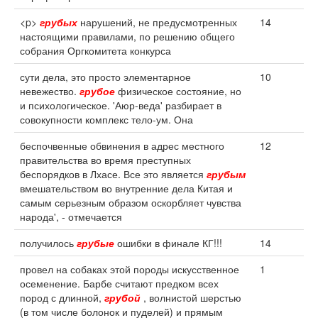
<p>
грубых
нарушений, не предусмотренных
14
настоящими правилами, по решению общего
собрания Оргкомитета конкурса
сути дела, это просто элементарное
10
невежество.
грубое
физическое состояние, но
и психологическое. 'Аюр-веда' разбирает в
совокупности комплекс тело-ум. Она
беспочвенные обвинения в адрес местного
12
правительства во время преступных
беспорядков в Лхасе. Все это является
грубым
вмешательством во внутренние дела Китая и
самым серьезным образом оскорбляет чувства
народа', - отмечается
получилось
грубые
ошибки в финале КГ!!!
14
провел на собаках этой породы искусственное
1
осеменение. Барбе считают предком всех
пород с длинной,
грубой
, волнистой шерстью
(в том числе болонок и пуделей) и прямым