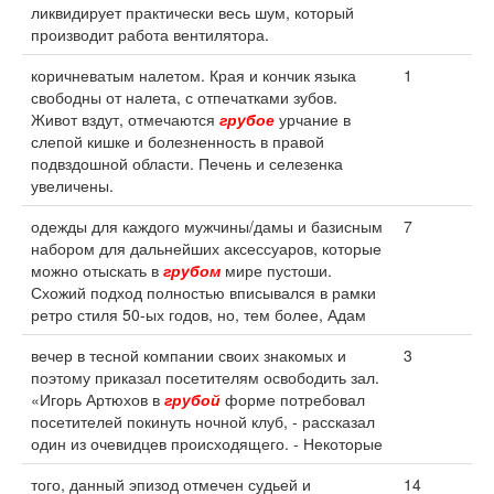
ликвидирует практически весь шум, который
производит работа вентилятора.
коричневатым налетом. Края и кончик языка
1
свободны от налета, с отпечатками зубов.
Живот вздут, отмечаются
грубое
урчание в
слепой кишке и болезненность в правой
подвздошной области. Печень и селезенка
увеличены.
одежды для каждого мужчины/дамы и базисным
7
набором для дальнейших аксессуаров, которые
можно отыскать в
грубом
мире пустоши.
Схожий подход полностью вписывался в рамки
ретро стиля 50-ых годов, но, тем более, Адам
вечер в тесной компании своих знакомых и
3
поэтому приказал посетителям освободить зал.
«Игорь Артюхов в
грубой
форме потребовал
посетителей покинуть ночной клуб, - рассказал
один из очевидцев происходящего. - Некоторые
того, данный эпизод отмечен судьей и
14