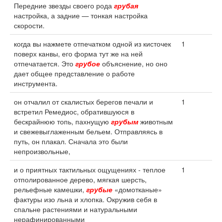
Передние звезды своего рода
грубая
настройка, а задние — тонкая настройка
скорости.
когда вы нажмете отпечатком одной из кисточек
1
поверх канвы, его форма тут же на ней
отпечатается. Это
грубое
объяснение, но оно
дает общее представление о работе
инструмента.
он отчалил от скалистых берегов печали и
1
встретил Ремедиос, обратившуюся в
бескрайнюю топь, пахнущую
грубым
животным
и свежевыглаженным бельем. Отправляясь в
путь, он плакал. Сначала это были
непроизвольные,
и о приятных тактильных ощущениях - теплое
1
отполированное дерево, мягкая шерсть,
рельефные камешки,
грубые
«домотканые»
фактуры изо льна и хлопка. Окружив себя в
спальне растениями и натуральными
нерафинированными