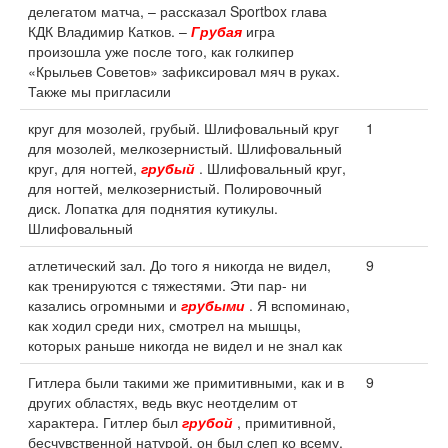
делегатом матча, – рассказал Sportbox глава
КДК Владимир Катков. –
Грубая
игра
произошла уже после того, как голкипер
«Крыльев Советов» зафиксировал мяч в руках.
Также мы пригласили
круг для мозолей, грубый. Шлифовальный круг
1
для мозолей, мелкозернистый. Шлифовальный
круг, для ногтей,
грубый
. Шлифовальный круг,
для ногтей, мелкозернистый. Полировочный
диск. Лопатка для поднятия кутикулы.
Шлифовальный
атлетический зал. До того я никогда не видел,
9
как тренируются с тяжестями. Эти пар- ни
казались огромными и
грубыми
. Я вспоминаю,
как ходил среди них, смотрел на мышцы,
которых раньше никогда не видел и не знал как
Гитлера были такими же примитивными, как и в
9
других областях, ведь вкус неотделим от
характера. Гитлер был
грубой
, примитивной,
бесчувственной натурой, он был слеп ко всему,