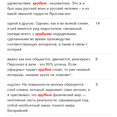
удовольствие.
грубую
, неухватную. Это ж и
был наш русский воин и русский человек – и из
какой чванной гордости Ярослав мог
одной в другую. Однако, как и во всякой схеме,
14
в ней имеется ряд недостатков, связанный,
прежде всего, с
грубыми
недоделками,
сделанными во время производства
соответствующих аппаратов, а также в связи с
потерей
важно как они общаются, двигаются, реагируют.
6
Персонал в зале - это 50% успеха. Если
официант скажет
грубое
слово, то уже никакой
интерьер, никакая кухня не поможет'.
ощутил. На поверхности молока образуется
3
слой сливок, который закрывает само молоко, и
я чувствовал, что
грубый
физический мир —
ничтожная часть реальности, скрывающая под
собой необъятный океан тонкого мира.
Бескрайний