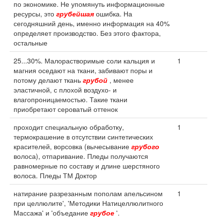
по экономике. Не упомянуть информационные
ресурсы, это
грубейшая
ошибка. На
сегодняшний день, именно информация на 40%
определяет производство. Без этого фактора,
остальные
25...30%. Малорастворимые соли кальция и
1
магния оседают на ткани, забивают поры и
потому делают ткань
грубой
, менее
эластичной, с плохой воздухо- и
влагопроницаемостью. Такие ткани
приобретают сероватый оттенок
проходит специальную обработку,
1
термокрашение в отсутствии синтетических
красителей, ворсовка (вычесывание
грубого
волоса), отпаривание. Пледы получаются
равномерные по составу и длине шерстяного
волоса. Пледы ТМ Доктор
натирание разрезанным пополам апельсином
1
при целлюлите', 'Методики Натицеллюлитного
Массажа' и 'объедание
грубое
'.