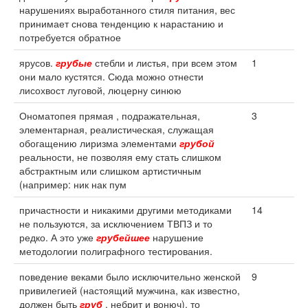
нарушениях выработанного стиля питания, вес
принимает снова тенденцию к нарастанию и
потребуется обратное
ярусов.
грубые
стебли и листья, при всем этом
1
они мало кустятся. Сюда можно отнести
лисохвост луговой, люцерну синюю
Ономатопея прямая , подражательная,
3
элементарная, реалистическая, служащая
обогащению лиризма элементами
грубой
реальности, не позволяя ему стать слишком
абстрактным или слишком артистичным
(например: ник нак пум
причастности и никакими другими методиками
14
не пользуются, за исключением ТВПЗ и то
редко. А это уже
грубейшее
нарушение
методологии полиграфного тестирования.
поведение веками было исключительно женской
9
привилегией (настоящий мужчина, как известно,
должен быть
груб
, небрит и вонюч), то