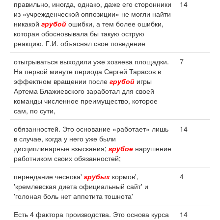
правильно, иногда, однако, даже его сторонники
14
из «учрежденческой оппозиции» не могли найти
никакой
грубой
ошибки, а тем более ошибки,
которая обосновывала бы такую острую
реакцию. Г.И. объяснял свое поведение
отыгрываться выходили уже хозяева площадки.
7
На первой минуте периода Сергей Тарасов в
эффектном вращении после
грубой
игры
Артема Блажиевского заработал для своей
команды численное преимущество, которое
сам, по сути,
обязанностей. Это основание «работает» лишь
14
в случае, когда у него уже были
дисциплинарные взыскания;
грубое
нарушение
работником своих обязанностей;
переедание чеснока'
грубых
кормов',
4
'кремлевская диета официальный сайт' и
'голоная боль нет аппетита тошнота'
Есть 4 фактора производства. Это основа курса
14