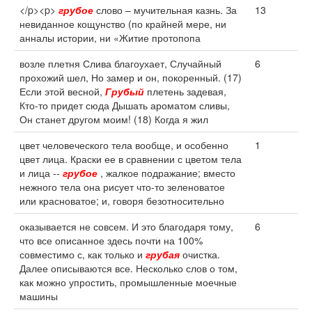
</p><p>
грубое
слово – мучительная казнь. За
13
невиданное кощунство (по крайней мере, ни
анналы истории, ни «Житие протопопа
возле плетня Слива благоухает, Случайный
6
прохожий шел, Но замер и он, покоренный. (17)
Если этой весной,
Грубый
плетень задевая,
Кто-то придет сюда Дышать ароматом сливы,
Он станет другом моим! (18) Когда я жил
цвет человеческого тела вообще, и особенно
1
цвет лица. Краски ее в сравнении с цветом тела
и лица --
грубое
, жалкое подражание; вместо
нежного тела она рисует что-то зеленоватое
или красноватое; и, говоря безотносительно
оказывается не совсем. И это благодаря тому,
6
что все описанное здесь почти на 100%
совместимо с, как только и
грубая
очистка.
Далее описываются все. Несколько слов о том,
как можно упростить, промышленные моечные
машины