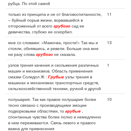
рубца. По этой самой
только из принципа и не от благовоспитанности,
11
– буйный порыв жизни, ворвавшийся в
отгороженный от всего
грубого
сад ее
девичества, глубоко ее оскорбил.
мне со словами: «Мамочка, прости!» Так мы и
13
стояли, обнявшись, и ревели. Больше она мне
ни разу слова
грубого
не сказала.
узлов трения качения и скольжения различных
1
машин и механизмов. Область применения
смазки Солидол Ж :
Грубые
узлы трения в
машинах и механизмах транспортных средств,
сельскохозяйственной техники, ручной и другой
полушария. Так как правое полушарие более
10
тесно связано с производящими эмоции
подкорковыми областями, то
грубые
,
спонтанные чувства более полно и немедленно
в нем переживаются. Связь левого и правого
важна для привнесения