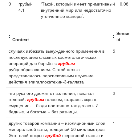
9
грубый
‘Такой, который имеет примитивный
0.08
4.1
внутренний мир или недостаточно
утонченные манеры’.
Sense
Context
id
случаях избежать вынужденного применения в
5
последующем сложных косметологических
операций для борьбы с
грубым
рубцеобразованием. С этой целью
представлялось перспективным изучение
действия эпигаллокатехин-3-галлата
что рука его дрожит от волнения, покачал
2
головой.
грубым
голосом, стараясь скрыть
смущение. – Люди постоянно так делают. И
бедные, и богатые – без разницы.
других товаров компании – изоляционный слой
1
минеральной ваты, толщиной 50 миллиметров.
Этот слой покрыт
грубой
шерстяной тканью и