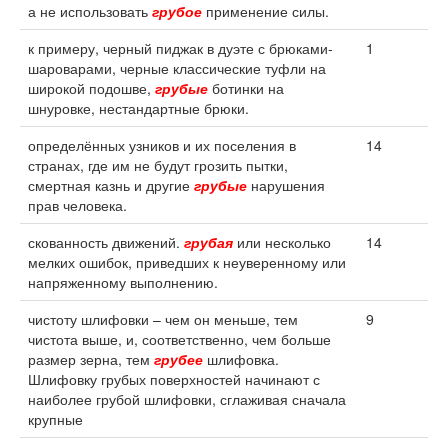
а не использовать
грубое
применение силы.
к примеру, черный пиджак в дуэте с брюками-
1
шароварами, черные классические туфли на
широкой подошве,
грубые
ботинки на
шнуровке, нестандартные брюки.
определённых узников и их поселения в
14
странах, где им не будут грозить пытки,
смертная казнь и другие
грубые
нарушения
прав человека.
скованность движений.
грубая
или несколько
14
мелких ошибок, приведших к неуверенному или
напряженному выполнению.
чистоту шлифовки – чем он меньше, тем
9
чистота выше, и, соответственно, чем больше
размер зерна, тем
грубее
шлифовка.
Шлифовку грубых поверхностей начинают с
наиболее грубой шлифовки, сглаживая сначала
крупные