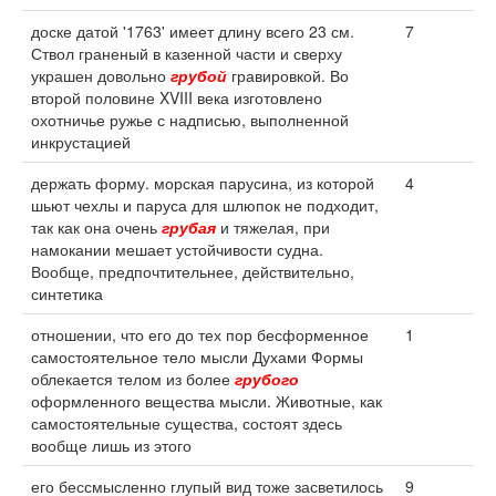
доске датой '1763' имеет длину всего 23 см.
7
Ствол граненый в казенной части и сверху
украшен довольно
грубой
гравировкой. Во
второй половине XVIII века изготовлено
охотничье ружье с надписью, выполненной
инкрустацией
держать форму. морская парусина, из которой
4
шьют чехлы и паруса для шлюпок не подходит,
так как она очень
грубая
и тяжелая, при
намокании мешает устойчивости судна.
Вообще, предпочтительнее, действительно,
синтетика
отношении, что его до тех пор бесформенное
1
самостоятельное тело мысли Духами Формы
облекается телом из более
грубого
оформленного вещества мысли. Животные, как
самостоятельные существа, состоят здесь
вообще лишь из этого
его бессмысленно глупый вид тоже засветилось
9