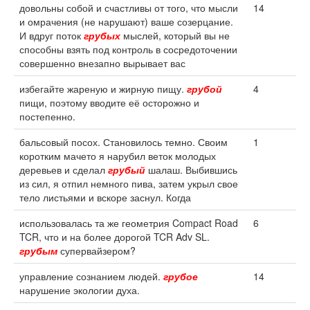
довольны собой и счастливы от того, что мысли
14
и омрачения (не нарушают) ваше созерцание.
И вдруг поток
грубых
мыслей, который вы не
способны взять под контроль в сосредоточении
совершенно внезапно вырывает вас
избегайте жареную и жирную пищу.
грубой
4
пищи, поэтому вводите её осторожно и
постепенно.
бальсовый посох. Становилось темно. Своим
1
коротким мачето я нарубил веток молодых
деревьев и сделал
грубый
шалаш. Выбившись
из сил, я отпил немного пива, затем укрыл свое
тело листьями и вскоре заснул. Когда
использовалась та же геометрия Compact Road
6
TCR, что и на более дорогой TCR Adv SL.
грубым
супервайзером?
управление сознанием людей.
грубое
14
нарушение экологии духа.