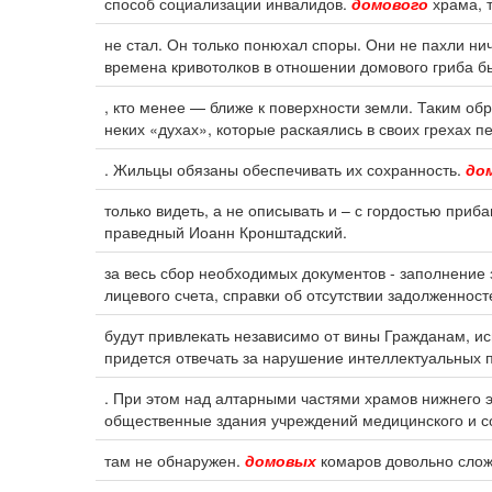
способ социализации инвалидов.
домового
храма, т
не стал. Он только понюхал споры. Они не пахли нич
времена кривотолков в отношении домового гриба б
, кто менее — ближе к поверхности земли. Таким об
неких «духах», которые раскаялись в своих грехах п
. Жильцы обязаны обеспечивать их сохранность.
до
только видеть, а не описывать и – с гордостью приб
праведный Иоанн Кронштадский.
за весь сбор необходимых документов - заполнение
лицевого счета, справки об отсутствии задолженносте
будут привлекать независимо от вины Гражданам,
придется отвечать за нарушение интеллектуальных п
. При этом над алтарными частями храмов нижнего 
общественные здания учреждений медицинского и с
там не обнаружен.
домовых
комаров довольно слож