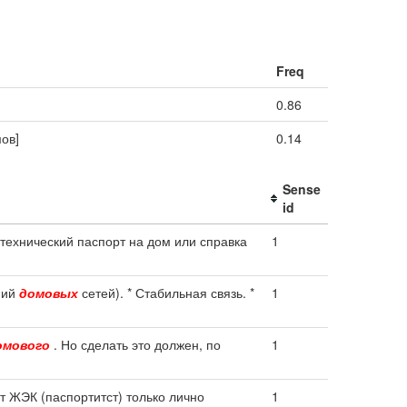
Freq
0.86
ов]
0.14
Sense
id
 технический паспорт на дом или справка
1
ний
домовых
сетей). * Стабильная связь. *
1
омового
. Но сделать это должен, по
1
т ЖЭК (паспортитст) только лично
1