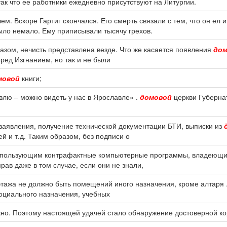
ак что ее работники ежедневно присутствуют на Литургии.
ем. Вскоре Гартиг скончался. Его смерть связали с тем, что он ел
ыло немало. Ему приписывали тысячу грехов.
разом, нечисть представлена везде. Что же касается появления
до
еред Изгнанием, но так и не были
мовой
книги;
авлю – можно видеть у нас в Ярославле» .
домовой
церкви Губерна
 заявления, получение технической документации БТИ, выписки из
й и т.д. Таким образом, без подписи о
 использующим контрафактные компьютерные программы, владеющ
рав даже в том случае, если они не знали,
этажа не должно быть помещений иного назначения, кроме алтаря 
оциального назначения, учебных
но. Поэтому настоящей удачей стало обнаружение достоверной к