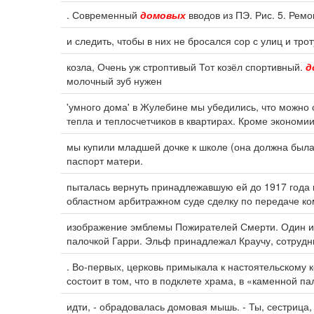
. Современный
домовых
вводов из ПЭ. Рис. 5. Рем
и следить, чтобы в них не бросался сор с улиц и тро
козла, Очень уж строптивый Тот козёл спортивный.
д
молочный зуб нужен
'умного дома' в Жулебине мы убедились, что можно 
тепла и теплосчетчиков в квартирах. Кроме экономии
мы купили младшей дочке к школе (она должна была
паспорт матери.
пыталась вернуть принадлежавшую ей до 1917 года 
областном арбитражном суде сделку по передаче к
изображение эмблемы Пожирателей Смерти. Один и
палочкой Гарри. Эльф принадлежал Краучу, сотрудн
. Во-первых, церковь примыкала к настоятельскому 
состоит в том, что в подклете храма, в «каменной п
идти, - обрадовалась домовая мышь. - Ты, сестрица, 