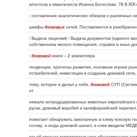
апостола и евангелиста Иоанна Богослова. 78 В XIX
; составление аналитических обзоров о различных 
шкафы
домовых
сетей. Поставляются в разобранном
/ Выдача лицензий / Выдача документов (единого жи
собственника жилого помещения, справок и иных до
:
домовой
книги – 2 экземпляра
тенденции, прогнозы развития, основные игроки рын
потребителей, инвестиции в создание домовой сети,
тому, которое я делал у себя.
домовой
СУП (Система
от
немало интродуцированных животных европейского 
русак, домовый воробей и калифорнийский перепел.
помогает обнаружить закопанную в хлеву конскую гол
голову, а когда домовой шалил, в хлев вводили МЕ
так об органах территориального общественного са