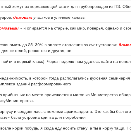
онтный хомут из нержавеющей стали для трубопроводов из ПЭ. Обе
туаров.
домовых
участков в уличные канавы.
омовыми
» и опирается на старые, как мир, поверья, однако и сво
сэкономить до 25–30% в оплате отопления за счет установки
домо
 для жителей, решается и другая, не
 пойти в первый класс). Через неделю нам удалось найти на пеп
недвижимость, в которой тогда располагались духовная семинария
омплекса зданий расформированного
з прибывших на место происшествия магов из Министерства обна
икуМинистерства.
корпусу и соединялась с покоями архимандрита. Это как бы был ег
алате» была устроена крипта для погребения
возле норки побудь, я сюда еду носить стану, а ты в норку тащи. 