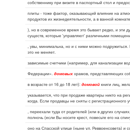
собственнику при визите в паспортный стол и предо
плиты - тоже фактор, оказывающий влияние на атм
продуктов их жизнедеятельности, а в ванной комнате
), но в современное время это бывает редко, и эти
существ, которые 'управляют' различными помещени
, увы, минимальна, но и с ними можно подружиться
это не меняет.
зависимые счетчики (например, для канализации во
Федерации».
домовых
храмов, представляющих соб
в возрасте от 16 до 18 лет):
домовой
книги лиц, жел
указывается, что при продаже квартиры никто на ре
когда. Если продавцы не сняты с регистрационного 
, переехали туда от родителей (или в других случая
полночь (если Вы носите крест, повесьте его на спин
оно на Спасской улице (ныне ул. Реввоенсовета) и 