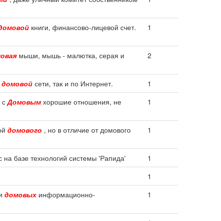
домовой
книги, финансово-лицевой счет.
1
овая
мыши, мышь - малютка, серая и
2
х
домовой
сети, так и по Интернет.
1
ь с
Домовым
хорошие отношения, не
1
ной
домового
, но в отличие от домового
1
 на базе технологий системы 'Рапида'
1
1
ии
домовых
информационно-
1