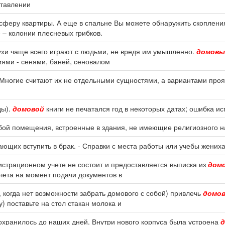
ставлении
осферу квартиры. А еще в спальне Вы можете обнаружить скоплен
 – колонии плесневых грибков.
 духи чаще всего играют с людьми, не вредя им умышленно.
домовы
ями - сенями, баней, сеновалом
. Многие считают их не отдельными сущностями, а вариантами пр
ды).
домовой
книги не печатался год в некоторых датах; ошибка и
ой помещения, встроенные в здания, не имеющие религиозного на
ающих вступить в брак. - Справки с места работы или учебы жениха
гистрационном учете не состоит и предоставляется выписка из
дом
учета на момент подачи документов в
х, когда нет возможности забрать домового с собой) привлечь
домов
у) поставьте на стол стакан молока и
сохранилось до наших дней. Внутри нового корпуса была устроена
д