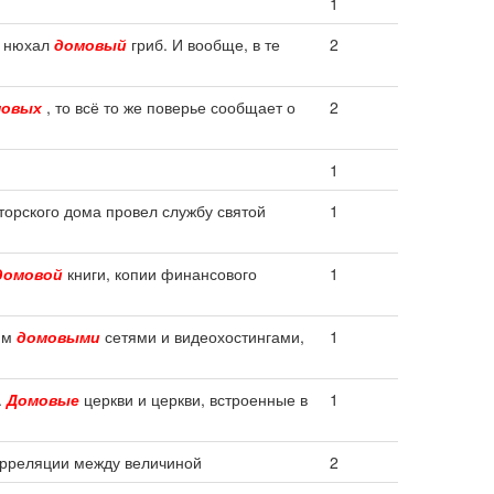
1
 и нюхал
домовый
гриб. И вообще, в те
2
мовых
, то всё то же поверье сообщает о
2
1
торского дома провел службу святой
1
домовой
книги, копии финансового
1
им
домовыми
сетями и видеохостингами,
1
.
Домовые
церкви и церкви, встроенные в
1
орреляции между величиной
2