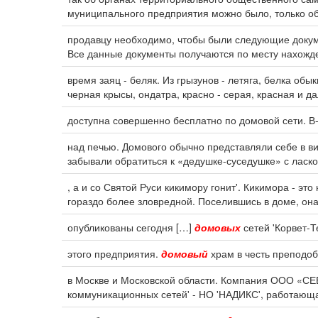
муниципального предприятия можно было, только о
продавцу необходимо, чтобы были следующие докум
Все данные документы получаются по месту нахожде
время заяц - беляк. Из грызунов - летяга, белка обы
черная крысы, ондатра, красно - серая, красная и д
доступна совершенно бесплатно по домовой сети. В-
над печью. Домового обычно представляли себе в в
забывали обратиться к «дедушке-суседушке» с ласко
, а и со Святой Руси кикимору гонит'. Кикимора - эт
гораздо более зловредной. Поселившись в доме, она
опубликованы сегодня […]
домовых
сетей 'Корвет-Т
этого предприятия.
домовый
храм в честь преподо
в Москве и Московской области. Компания ООО «С
коммуникационных сетей' - НО 'НАДИКС', работающа