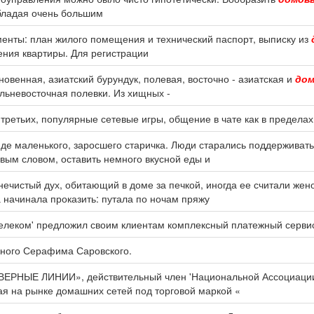
бладая очень большим
енты: план жилого помещения и технический паспорт, выписку из
ния квартиры. Для регистрации
кновенная, азиатский бурундук, полевая, восточно - азиатская и
дом
альневосточная полевки. Из хищных -
третьих, популярные сетевые игры, общение в чате как в предела
иде маленького, заросшего старичка. Люди старались поддерживат
вым словом, оставить немного вкусной еды и
о нечистый дух, обитающий в доме за печкой, иногда ее считали же
 начинала проказить: путала по ночам пряжу
елеком' предложил своим клиентам комплексный платежный сервис
бного Серафима Саровского.
ЕВЕРНЫЕ ЛИНИИ», действительный член 'Национальной Ассоциац
я на рынке домашних сетей под торговой маркой «