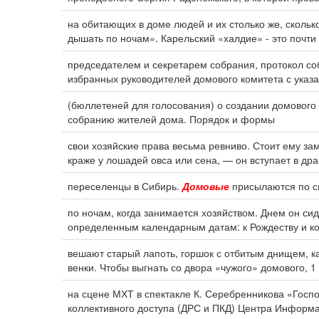
на обитающих в доме людей и их столько же, сколько
дышать по ночам». Карельский «халдие» - это почти
председателем и секретарем собрания, протокол со
избранных руководителей домового комитета с указ
(бюллетеней для голосования) о создании домового 
собранию жителей дома. Порядок и формы
свои хозяйские права весьма ревниво. Стоит ему за
краже у лошадей овса или сена, — он вступает в дра
переселенцы в Сибирь.
Домовые
присылаются по св
по ночам, когда занимается хозяйством. Днем он си
определенным календарным датам: к Рождеству и ко д
вешают старый лапоть, горшок с отбитым днищем, кам
венки. Чтобы выгнать со двора «чужого» домового, 1
на сцене МХТ в спектакле К. Серебренникова «Госпо
коллективного доступа (ДРС и ПКД) Центра Информ