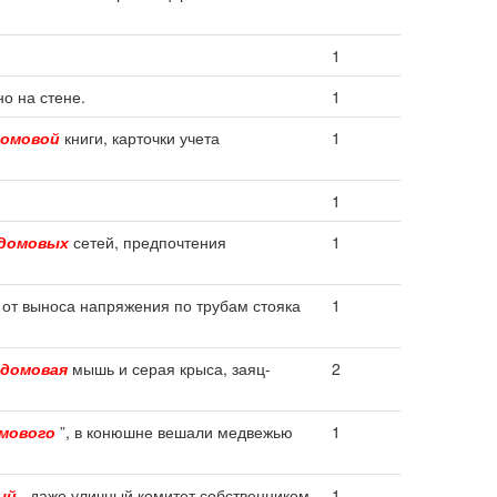
1
о на стене.
1
омовой
книги, карточки учета
1
1
домовых
сетей, предпочтения
1
 от выноса напряжения по трубам стояка
1
домовая
мышь и серая крыса, заяц-
2
мового
”, в конюшне вешали медвежью
1
ый
, даже уличный комитет собственником
1