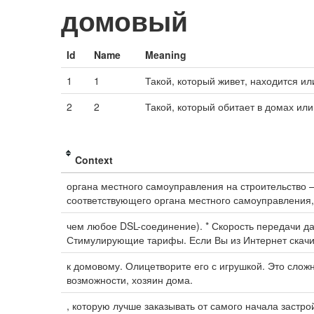
домовый
Id
Name
Meaning
1
1
Такой, который живет, находится и
2
2
Такой, который обитает в домах или
Context
органа местного самоуправления на строительство 
соответствующего органа местного самоуправления
чем любое DSL-соединение). * Скорость передачи д
Стимулирующие тарифы. Если Вы из Интернет скач
к домовому. Олицетворите его с игрушкой. Это слож
возможности, хозяин дома.
, которую лучше заказывать от самого начала застр