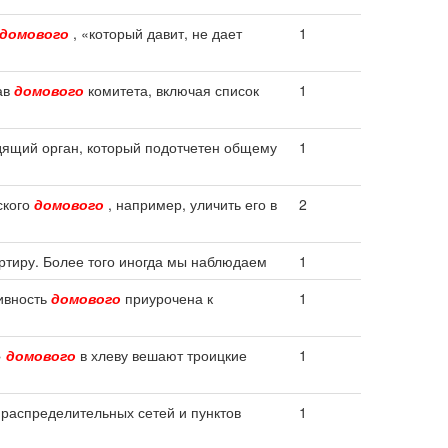
домового
, «который давит, не дает
1
ав
домового
комитета, включая список
1
дящий орган, который подотчетен общему
1
ского
домового
, например, уличить его в
2
ртиру. Более того иногда мы наблюдаем
1
тивность
домового
приурочена к
1
»
домового
в хлеву вешают троицкие
1
распределительных сетей и пунктов
1