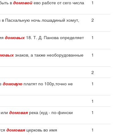
 быть в
домовой
ево работе от сего числа
1
бя в Пасхальную ночь лошадиный хомут,
2
ния
домовых
18. Т. Д. Панова определяет
1
мовых
знаков, а также необорудованные
1
2
ще
домовую
платят по 100р,точно не
1
1
я или
домовая
река (куд - по-фински
1
тся
домовая
церковь во имя
1