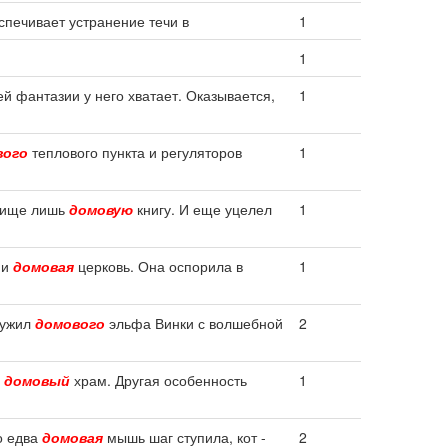
спечивает устранение течи в
1
1
ей фантазии у него хватает. Оказывается,
1
вого
теплового пункта и регуляторов
1
елище лишь
домовую
книгу. И еще уцелел
1
 и
домовая
церковь. Она оспорила в
1
ружил
домового
эльфа Винки с волшебной
2
о
домовый
храм. Другая особенность
1
Но едва
домовая
мышь шаг ступила, кот -
2