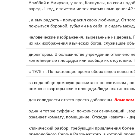
Алиббай и Амирхан, у него, Калиуллы, на свои надобн
впредь 1 год, с зачетом ис тех взятых нами денег 42-
, а ему радость - приукрасил свою любимицу. От тог
покрыться бороной, зубьями на себя, и сидеть межд
человеческие изображения, вырезанные из дерева. 
их как изображения языческих богов, служившие об
директорам. В большинстве учреждений отмечено н
контейнерные площадки или вообще их отсутствие. 
с 1978 г . По настоящее время обоих видов неясыте
за вода обще домовую,рассчитают по счетчикам , 
помню с квартиры или с площади.Люди платит аховые
для солидности ответа просто добавлены.
домовом
один и тот же суффикс, по-фински означающий: „вод
означает комнату, помещение. Отсюда «закута» - дур
клинический разбор, требующий привлечения более
преподобного Сергия Радонежского, в которой прово