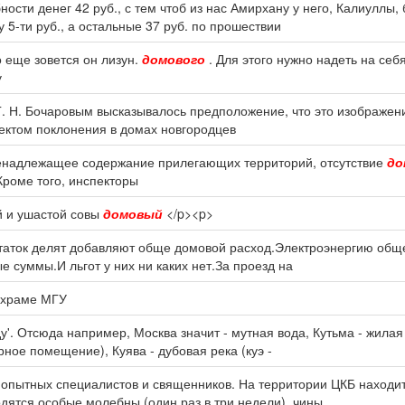
ости денег 42 руб., с тем чтоб из нас Амирхану у него, Калиуллы,
у 5-ти руб., а остальные 37 руб. по прошествии
о еще зовется он лизун.
домового
. Для этого нужно надеть на се
у
Г. Н. Бочаровым высказывалось предположение, что это изображе
ъектом поклонения в домах новгородцев
енадлежащее содержание прилегающих территорий, отсутствие
до
Кроме того, инспекторы
й и ушастой совы
домовый
</p><p>
остаток делят добавляют обще домовой расход.Электроэнергию об
 суммы.И льгот у них ни каких нет.За проезд на
храме МГУ
у'. Отсюда например, Москва значит - мутная вода, Кутьма - жила
ное помещение), Куява - дубовая река (куэ -
 опытных специалистов и священников. На территории ЦКБ находи
дятся особые молебны (один раз в три недели), чины