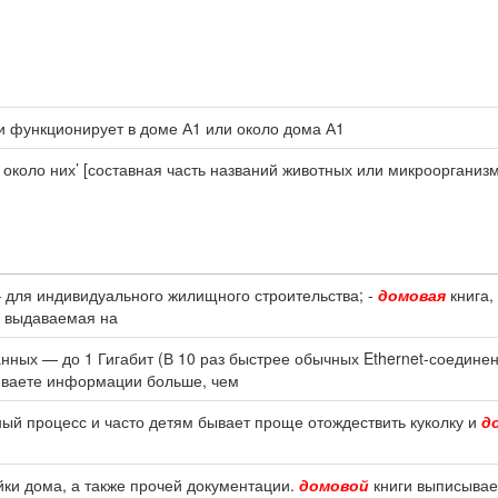
ли функционирует в доме А1 или около дома А1
 около них’ [составная часть названий животных или микроорганизм
– для индивидуального жилищного строительства; -
домовая
книга,
, выдаваемая на
анных — до 1 Гигабит (В 10 раз быстрее обычных Ethernet-соедине
иваете информации больше, чем
ный процесс и часто детям бывает проще отождествить куколку и
д
ойки дома, а также прочей документации.
домовой
книги выписывае