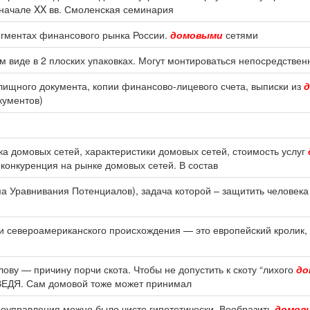
-начале XX вв. Смоленская семинария
сегментах финансового рынка России.
домовыми
сетями
 виде в 2 плоских упаковках. Могут монтироваться непосредственн
лищного документа, копии финансово-лицевого счета, выписки из
д
кументов)
ка домовых сетей, характеристики домовых сетей, стоимость услуг
 конкуренция на рынке домовых сетей. В состав
 Уравнивания Потенциалов), задача которой – защитить человека
и североамериканского происхождения — это европейский кролик,
ову — причину порчи скота. Чтобы не допустить к скоту “лихого
до
ДВЕДЯ. Сам домовой тоже может принимал
моуправления можно было чисто гипотетически. Вообразить
домов