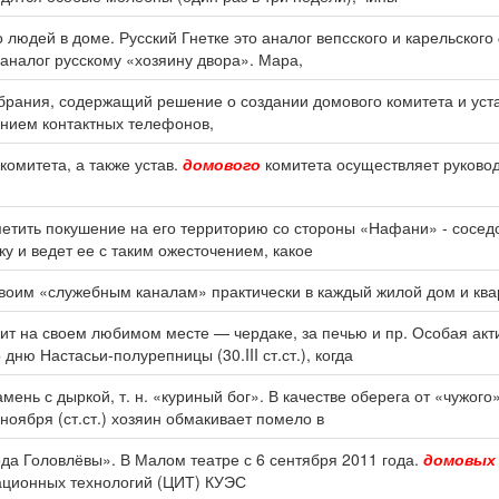
 людей в доме. Русский Гнетке это аналог вепсского и карельского
 аналог русскому «хозяину двора». Мара,
брания, содержащий решение о создании домового комитета и уст
анием контактных телефонов,
комитета, а также устав.
домового
комитета осуществляет руково
метить покушение на его территорию со стороны «Нафани» - сосед
ку и ведет ее с таким ожесточением, какое
оим «служебным каналам» практически в каждый жилой дом и ква
дит на своем любимом месте — чердаке, за печью и пр. Особая ак
ню Настасьи-полурепницы (30.III ст.ст.), когда
ень с дыркой, т. н. «куриный бог». В качестве оберега от «чужого
 ноября (ст.ст.) хозяин обмакивает помело в
да Головлёвы». В Малом театре с 6 сентября 2011 года.
домовых
ационных технологий (ЦИТ) КУЭС