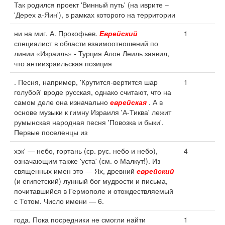
Так родился проект 'Винный путь' (на иврите –
'Дерех а-Яин'), в рамках которого на территории
ни на миг. А. Прокофьев.
Еврейский
1
специалист в области взаимоотношений по
линии «Израиль» - Турция Алон Леиль заявил,
что антиизраильская позиция
. Песня, например, 'Крутится-вертится шар
1
голубой' вроде русская, однако считают, что на
самом деле она изначально
еврейская
. А в
основе музыки к гимну Израиля 'А-Тиква' лежит
румынская народная песня 'Повозка и быки'.
Первые поселенцы из
хэк' — небо, гортань (ср. рус. небо и небо),
4
означающим также 'уста' (см. о Малкут!). Из
священных имен это — Ях, древний
еврейский
(и египетский) лунный бог мудрости и письма,
почитавшийся в Гермополе и отождествляемый
с Тотом. Число имени — 6.
года. Пока посредники не смогли найти
1