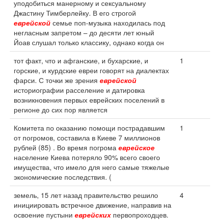
уподобиться манерному и сексуальному
Джастину Тимберлейку. В его строгой
еврейской
семье поп-музыка находилась под
негласным запретом – до десяти лет юный
Йоав слушал только классику, однако когда он
тот факт, что и афганские, и бухарские, и
1
горские, и курдские евреи говорят на диалектах
фарси. С точки же зрения
еврейской
историографии расселение и датировка
возникновения первых еврейских поселений в
регионе до сих пор является
Комитета по оказанию помощи пострадавшим
1
от погромов, составила в Киеве 7 миллионов
рублей (85) . Во время погрома
еврейское
население Киева потеряло 90% всего своего
имущества, что имело для него самые тяжелые
экономические последствия. (
земель, 15 лет назад правительство решило
4
инициировать встречное движение, направив на
освоение пустыни
еврейских
первопроходцев.