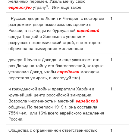
желанных перемен, Ужель мечту свою
еврейскую
утрачу?.. Или еще такое:
. Русские дворяне Ленин и Чичерин с восторгом
1
разгромили дворянское землевладение в
России, а выходцы из буржуазной
еврейской
среды Троцкий и Зиновьев с упоением
разрушают экономический строй, вне которого
обречена на вымирание миллионная
дочери Шаула и Давида, и еще указывает сто
1
раз Давид на тайну ста благословений, которые
установил Давид, чтобы
еврейская
молодежь
перестала умирать, и исследуй это).
и гражданской войны превратили Харбин в
1
крупнейший центр российской эмиграции.
Возросла численность и местной
еврейской
общины. По переписи 1919 г. она составила
7554 чел., или 16% всего еврейского населения
России.
Общества с ограниченной ответственностью
1