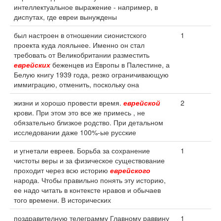
интеллектуальное выражение - например, в
диспутах, где евреи вынуждены
был настроен в отношении сионистского
1
проекта куда лояльнее. Именно он стал
требовать от Великобритании разместить
еврейских
беженцев из Европы в Палестине, а
Белую книгу 1939 года, резко ограничивающую
иммиграцию, отменить, поскольку она
жизни и хорошо провести время.
еврейской
2
крови. При этом это все же примесь , не
обязательно близкое родство. При детальном
исследовании даже 100%-ые русские
и угнетали евреев. Борьба за сохранение
1
чистоты веры и за физическое существование
проходит через всю историю
еврейского
народа. Чтобы правильно понять эту историю,
ее надо читать в контексте нравов и обычаев
того времени. В исторических
поздравителную телеграмму Главному раввину
1