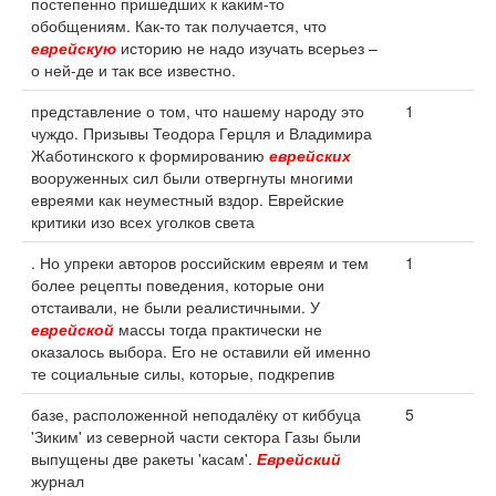
постепенно пришедших к каким-то
обобщениям. Как-то так получается, что
еврейскую
историю не надо изучать всерьез –
о ней-де и так все известно.
представление о том, что нашему народу это
1
чуждо. Призывы Теодора Герцля и Владимира
Жаботинского к формированию
еврейских
вооруженных сил были отвергнуты многими
евреями как неуместный вздор. Еврейские
критики изо всех уголков света
. Но упреки авторов российским евреям и тем
1
более рецепты поведения, которые они
отстаивали, не были реалистичными. У
еврейской
массы тогда практически не
оказалось выбора. Его не оставили ей именно
те социальные силы, которые, подкрепив
базе, расположенной неподалёку от киббуца
5
'Зиким' из северной части сектора Газы были
выпущены две ракеты 'касам'.
Еврейский
журнал