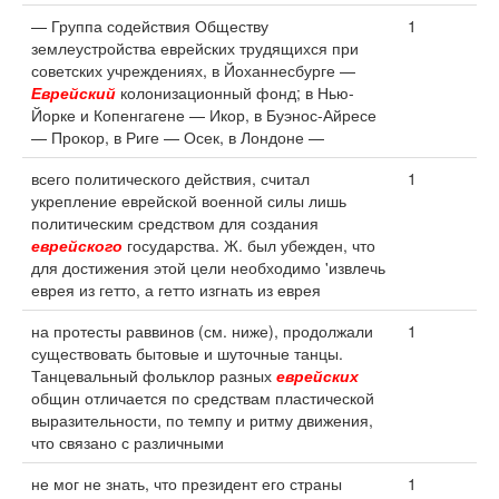
— Группа содействия Обществу
1
землеустройства еврейских трудящихся при
советских учреждениях, в Йоханнесбурге —
Еврейский
колонизационный фонд; в Нью-
Йорке и Копенгагене — Икор, в Буэнос-Айресе
— Прокор, в Риге — Осек, в Лондоне —
всего политического действия, считал
1
укрепление еврейской военной силы лишь
политическим средством для создания
еврейского
государства. Ж. был убежден, что
для достижения этой цели необходимо 'извлечь
еврея из гетто, а гетто изгнать из еврея
на протесты раввинов (см. ниже), продолжали
1
существовать бытовые и шуточные танцы.
Танцевальный фольклор разных
еврейских
общин отличается по средствам пластической
выразительности, по темпу и ритму движения,
что связано с различными
не мог не знать, что президент его страны
1