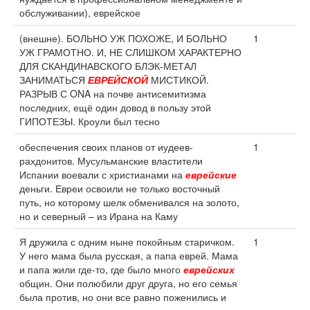
обслуживании), еврейское
(внешне). БОЛЬНО УЖ ПОХОЖЕ, И БОЛЬНО
1
УЖ ГРАМОТНО. И, НЕ СЛИШКОМ ХАРАКТЕРНО
ДЛЯ СКАНДИНАВСКОГО БЛЭК-МЕТАЛ
ЗАНИМАТЬСЯ
ЕВРЕЙСКОЙ
МИСТИКОЙ.
РАЗРЫВ С ONA на почве антисемитизма
последних, ещё один довод в пользу этой
ГИПОТЕЗЫ. Кроули был тесно
обеспечения своих планов от иудеев-
1
рахдонитов. Мусульманские властители
Испании воевали с христианами на
еврейские
деньги. Евреи освоили не только восточный
путь, но которому шелк обменивался на золото,
но и северный – из Ирана на Каму
Я дружила с одним ныне покойным старичком.
1
У него мама была русская, а папа еврей. Мама
и папа жили где-то, где было много
еврейских
общин. Они полюбили друг друга, но его семья
была против, но они все равно поженились и