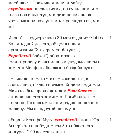
моей шее... Проклиная меня и Бобку
еврейскими
проклятиями, он сулил нам, что
глаза наши вытекут, что дети наши еще во
чреве матери начнут гнить и распадаться, что
мы
Ирана”, – подчеркивало 30 мая издание Globes.
1
За пять дней до того, общественная
организация “Ха-херем ха-йехуди” (“
Еврейский
бойкот”) обратилась к
госконтролеру с письменным уведомлением о
том, что Минфин абсолютно бездействует в
не видела, в театр этот не ходила, т.к., к
1
сожалению, не знала языка. Ходили родители.
Михоэлс был председателем
Еврейского
антифашистского комитета. Погиб он как-то
странно. По словам газет и радио, попал под
машину. Мы с подругой почему-то
общины Иосефа Музу.
еврейской
школы 'Ор
1
Авнер' стала победителем 3-го областного
конкурса '100 классных газет'.