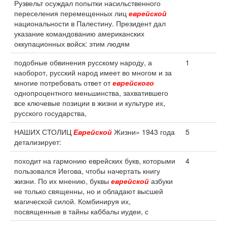
Рузвельт осуждал попытки насильственного
переселения перемещенных лиц
еврейской
национальности в Палестину. Президент дал
указание командованию американских
оккупационных войск: этим людям
подобные обвинения русскому народу, а
1
наоборот, русский народ имеет во многом и за
многие потребовать ответ от
еврейского
однопроцентного меньшинства, захватившего
все ключевые позиции в жизни и культуре их,
русского государства,
НАШИХ СТОЛИЦ
Еврейской
Жизни» 1943 года
5
детализирует:
походит на гармонию еврейских букв, которыми
4
пользовался Иегова, чтобы начертать книгу
жизни. По их мнению, буквы
еврейской
азбуки
не только священны, но и обладают высшей
магической силой. Комбинируя их,
посвященные в тайны каббалы иудеи, с