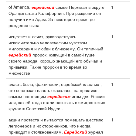
of America.
еврейской
семье Перлман в округе
1
Орэндж штата Калифорния. При рождении он
получил имя Адам. За некоторое время до
рождения сына
исцеляет и лечит, руководствуясь
1
исключительно человеческим чувством
милосердия и любви к ближнему. Он типичный
еврейский
пророк, живущий в самой гуще
своего народа, хорошо знающий его обычаи и
привычки. Такие пророки в то время во
множестве
власть была, фактически, еврейской властью ,
1
что советская власть оказалась, на практике,
самым настоящим
еврейским
игом для России
или, как её тогда стали называть в эмигрантских
кругах ≈ Советской Иудеи .
акции протеста и пытаются помешать шествию
1
легионеров и их сторонников, что иногда
приводит к столкновениям.
Еврейский
журнал