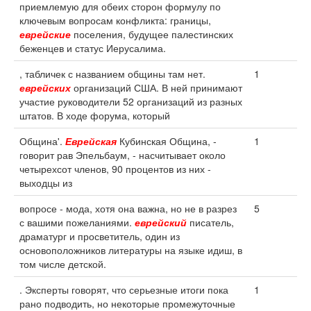
приемлемую для обеих сторон формулу по
ключевым вопросам конфликта: границы,
еврейские
поселения, будущее палестинских
беженцев и статус Иерусалима.
, табличек с названием общины там нет.
1
еврейских
организаций США. В ней принимают
участие руководители 52 организаций из разных
штатов. В ходе форума, который
Община'.
Еврейская
Кубинская Община, -
1
говорит рав Эпельбаум, - насчитывает около
четырехсот членов, 90 процентов из них -
выходцы из
вопросе - мода, хотя она важна, но не в разрез
5
с вашими пожеланиями.
еврейский
писатель,
драматург и просветитель, один из
основоположников литературы на языке идиш, в
том числе детской.
. Эксперты говорят, что серьезные итоги пока
1
рано подводить, но некоторые промежуточные