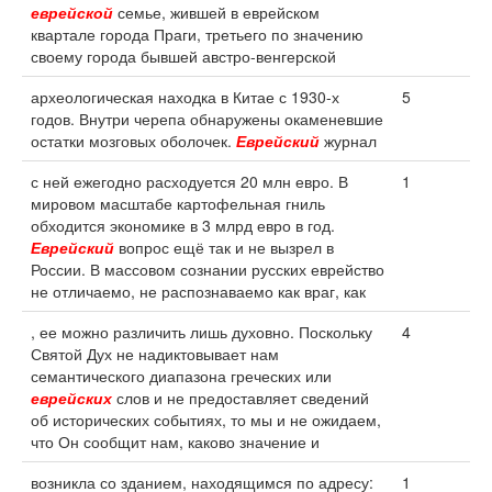
еврейской
семье, жившей в еврейском
квартале города Праги, третьего по значению
своему города бывшей австро-венгерской
археологическая находка в Китае с 1930-х
5
годов. Внутри черепа обнаружены окаменевшие
остатки мозговых оболочек.
Еврейский
журнал
с ней ежегодно расходуется 20 млн евро. В
1
мировом масштабе картофельная гниль
обходится экономике в 3 млрд евро в год.
Еврейский
вопрос ещё так и не вызрел в
России. В массовом сознании русских еврейство
не отличаемо, не распознаваемо как враг, как
, ее можно различить лишь духовно. Поскольку
4
Святой Дух не надиктовывает нам
семантического диапазона греческих или
еврейских
слов и не предоставляет сведений
об исторических событиях, то мы и не ожидаем,
что Он сообщит нам, каково значение и
возникла со зданием, находящимся по адресу:
1