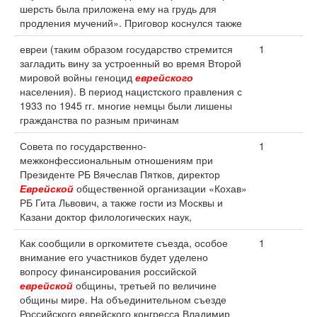
шерсть была приложена ему на грудь для
продления мучений». Приговор коснулся также
евреи (таким образом государство стремится
1
загладить вину за устроенный во время Второй
мировой войны геноцид
еврейского
населения). В период нацистского правления с
1933 по 1945 гг. многие немцы были лишены
гражданства по разным причинам
Совета по государственно-
1
межконфессиональным отношениям при
Президенте РБ Вячеслав Пятков, директор
Еврейской
общественной организации «Кохав»
РБ Гита Львович, а также гости из Москвы и
Казани доктор филологических наук,
Как сообщили в оргкомитете съезда, особое
1
внимание его участников будет уделено
вопросу финансирования российской
еврейской
общины, третьей по величине
общины мире. На объединительном съезде
Российского еврейского конгресса Владимир