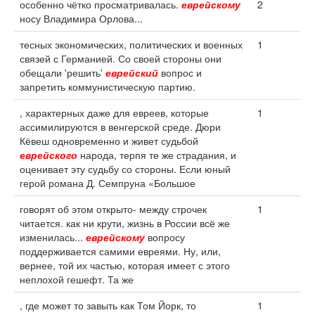
особенно чётко просматривалась.
еврейскому
2
носу Владимира Орлова...
тесных экономических, политических и военных
1
связей с Германией. Со своей стороны они
обещали 'решить'
еврейский
вопрос и
запретить коммунистическую партию.
, характерных даже для евреев, которые
1
ассимилируются в венгерской среде. Дюри
Кёвеш одновременно и живет судьбой
еврейского
народа, терпя те же страдания, и
оценивает эту судьбу со стороны. Если юный
герой романа Д. Семпруна «Большое
говорят об этом открыто- между строчек
1
читается. как ни крути, жизнь в России всё же
изменилась...
еврейскому
вопросу
поддерживается самими евреями. Ну, или,
вернее, той их частью, которая имеет с этого
неплохой гешефт. Та же
, где может то завыть как Том Йорк, то
1