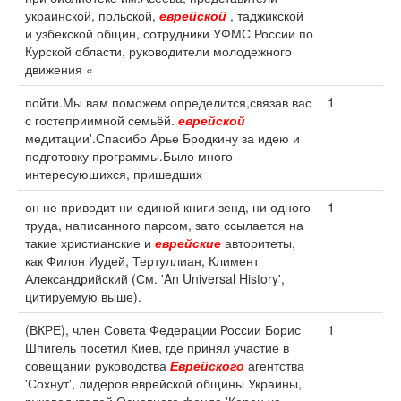
украинской, польской,
еврейской
, таджикской
и узбекской общин, сотрудники УФМС России по
Курской области, руководители молодежного
движения «
пойти.Мы вам поможем определится,связав вас
1
с гостеприимной семьёй.
еврейской
медитации'.Спасибо Арье Бродкину за идею и
подготовку программы.Было много
интересующихся, пришедших
он не приводит ни единой книги зенд, ни одного
1
труда, написанного парсом, зато ссылается на
такие христианские и
еврейские
авторитеты,
как Филон Иудей, Тертуллиан, Климент
Александрийский (См. 'An Universal History',
цитируемую выше).
(ВКРЕ), член Совета Федерации России Борис
1
Шпигель посетил Киев, где принял участие в
совещании руководства
Еврейского
агентства
'Сохнут', лидеров еврейской общины Украины,