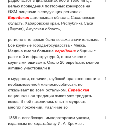
радиочастот в диапазонах 900 и 1800 МГц с
1
целью проведения повторных конкурсов на
GSM-лицензии в следующих регионах:
Еврейская
автономная область, Сахалинская
область, Хабаровский край, Республика Саха
(Якутия), Амурская область,
регионе в то время было весьма значительным.
1
Все крупные города-государства - Мекка,
Медина имели большие
еврейские
общины с
развитой инфраструктурой, в том числе и
крупными ешивами. Около 20 еврейских кланов
активно участвовали в
в мудрости, величии, глубокой нравственности и
1
необыкновенной жизнеспособности, но
отказывает во всем остальном.
Еврейская
национальная традиция живет уже тридцать
веков. В ней накопились опыт и мудрость
многих поколений. Различие во
1868 г. освобожден императорским указом,
1
изданным по ходатайству И. А. Кремье .