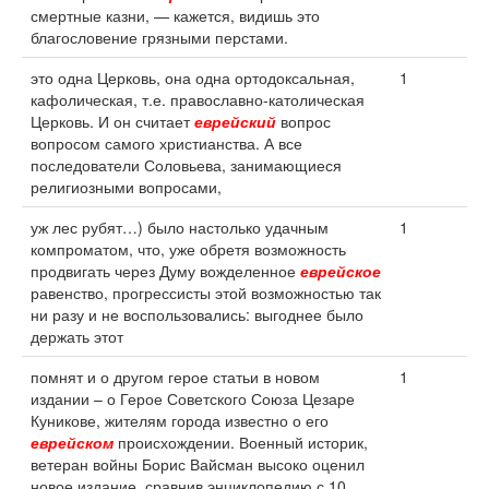
смертные казни, — кажется, видишь это
благословение грязными перстами.
это одна Церковь, она одна ортодоксальная,
1
кафолическая, т.е. православно-католическая
Церковь. И он считает
еврейский
вопрос
вопросом самого христианства. А все
последователи Соловьева, занимающиеся
религиозными вопросами,
уж лес рубят…) было настолько удачным
1
компроматом, что, уже обретя возможность
продвигать через Думу вожделенное
еврейское
равенство, прогрессисты этой возможностью так
ни разу и не воспользовались: выгоднее было
держать этот
помнят и о другом герое статьи в новом
1
издании – о Герое Советского Союза Цезаре
Куникове, жителям города известно о его
еврейском
происхождении. Военный историк,
ветеран войны Борис Вайсман высоко оценил
новое издание, сравнив энциклопедию с 10