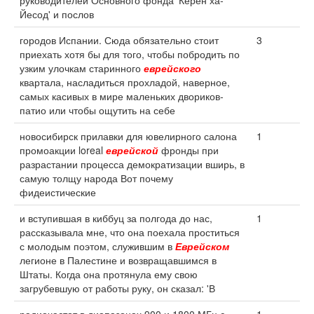
руководителей Основного фонда 'Керен ха-
Йесод' и послов
городов Испании. Сюда обязательно стоит
3
приехать хотя бы для того, чтобы побродить по
узким улочкам старинного
еврейского
квартала, насладиться прохладой, наверное,
самых касивых в мире маленьких двориков-
патио или чтобы ощутить на себе
новосибирск прилавки для ювелирного салона
1
промоакции loreal
еврейской
фронды при
разрастании процесса демократизации вширь, в
самую толщу народа Вот почему
фидеистические
и вступившая в киббуц за полгода до нас,
1
рассказывала мне, что она поехала проститься
с молодым поэтом, служившим в
Еврейском
легионе в Палестине и возвращавшимся в
Штаты. Когда она протянула ему свою
загрубевшую от работы руку, он сказал: 'В