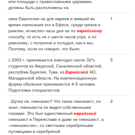
или площади с православными церквами,
должны быть расположены на
свое Евангелие не для евреев и живший во
1
время написания его в Ефесе, среди греков и
римлян, исчислял часы дня не по
еврейскому
способу, то есть не с шести часов утра, а по
римскому, с полуночи и полудня, как и мы.
Поэтому, если он говорит, что было
с 2003 г. принимается ежегодно около 32%
5
студентов из Амурской, Сахалинской областей,
республик Бурятия, Тува, из
Еврейской
АО,
Магаданской области. На компенсационную
форму обучения принимаются 4-5 человек.
Подготовка специалистов
. Шутка ли, гимназист! Что такое гимназист, он
2
знал, гимназиста он видел собственными
глазами. Это был единственный
еврейский
гимназист в Переяславе и даже не гимназист, а
«гимназистик», со светлыми серебряными
пуговицами и серебряной