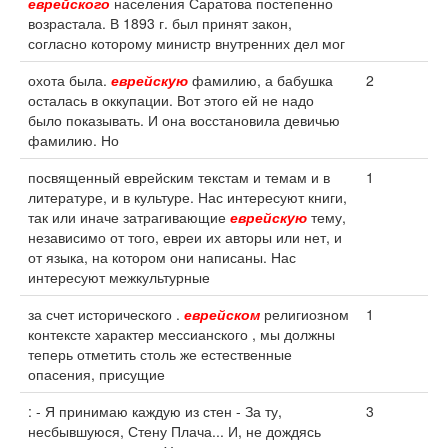
еврейского
населения Саратова постепенно
возрастала. В 1893 г. был принят закон,
согласно которому министр внутренних дел мог
охота была.
еврейскую
фамилию, а бабушка
2
осталась в оккупации. Вот этого ей не надо
было показывать. И она восстановила девичью
фамилию. Но
посвященный еврейским текстам и темам и в
1
литературе, и в культуре. Нас интересуют книги,
так или иначе затрагивающие
еврейскую
тему,
независимо от того, евреи их авторы или нет, и
от языка, на котором они написаны. Нас
интересуют межкультурные
за счет исторического .
еврейском
религиозном
1
контексте характер мессианского , мы должны
теперь отметить столь же естественные
опасения, присущие
: - Я принимаю каждую из стен - За ту,
3
несбывшуюся, Стену Плача... И, не дождясь