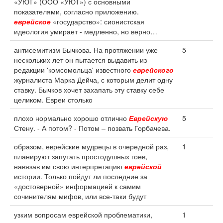
«УЮТ» (ООО «УЮТ») с основными
показателями, согласно приложению.
еврейское
«государство»: сионистская
идеология умирает - медленно, но верно…
антисемитизм Бычкова. На протяжении уже
5
нескольких лет он пытается выдавить из
редакции 'комсомольца' известного
еврейского
журналиста Марка Дейча, с которым делит одну
ставку. Бычков хочет захапать эту ставку себе
целиком. Евреи столько
плохо нормально хорошо отлично
Еврейскую
5
Стену. - А потом? - Потом – позвать Горбачева.
образом, еврейские мудрецы в очередной раз,
1
планируют запутать простодушных гоев,
навязав им свою интерпретацию
еврейской
истории. Только пойдут ли последние за
«достоверной» информацией к самим
сочинителям мифов, или все-таки будут
узким вопросам еврейской проблематики,
1