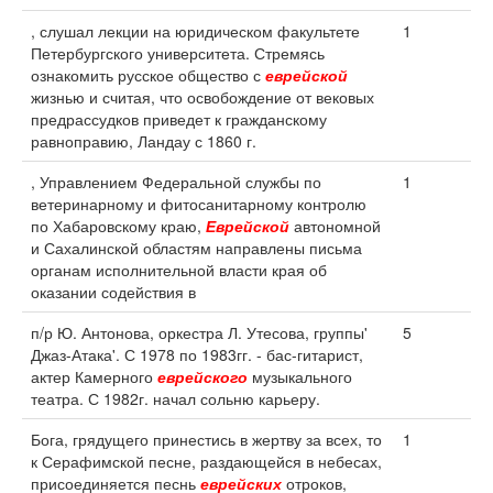
, слушал лекции на юридическом факультете
1
Петербургского университета. Стремясь
ознакомить русское общество с
еврейской
жизнью и считая, что освобождение от вековых
предрассудков приведет к гражданскому
равноправию, Ландау с 1860 г.
, Управлением Федеральной службы по
1
ветеринарному и фитосанитарному контролю
по Хабаровскому краю,
Еврейской
автономной
и Сахалинской областям направлены письма
органам исполнительной власти края об
оказании содействия в
п/р Ю. Антонова, оркестра Л. Утесова, группы'
5
Джаз-Атака'. С 1978 по 1983гг. - бас-гитарист,
актер Камерного
еврейского
музыкального
театра. С 1982г. начал сольню карьеру.
Бога, грядущего принестись в жертву за всех, то
1
к Серафимской песне, раздающейся в небесах,
присоединяется песнь
еврейских
отроков,