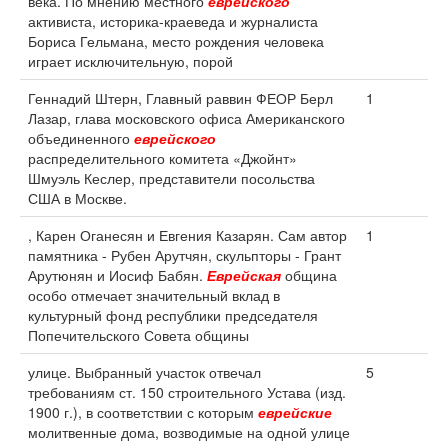
века. По мнению местного
еврейского
активиста, историка-краеведа и журналиста
Бориса Гельмана, место рождения человека
играет исключительную, порой
Геннадий Штерн, Главный раввин ФЕОР Берл
1
Лазар, глава московского офиса Американского
объединенного
еврейского
распределительного комитета «Джойнт»
Шмуэль Кеслер, представители посольства
США в Москве.
, Карен Оганесян и Евгения Казарян. Сам автор
1
памятника - Рубен Арутчян, скульпторы - Грант
Арутюнян и Иосиф Бабян.
Еврейская
община
особо отмечает значительный вклад в
культурный фонд республики председателя
Попечительского Совета общины
улице. Выбранный участок отвечал
5
требованиям ст. 150 строительного Устава (изд.
1900 г.), в соответствии с которым
еврейские
молитвенные дома, возводимые на одной улице