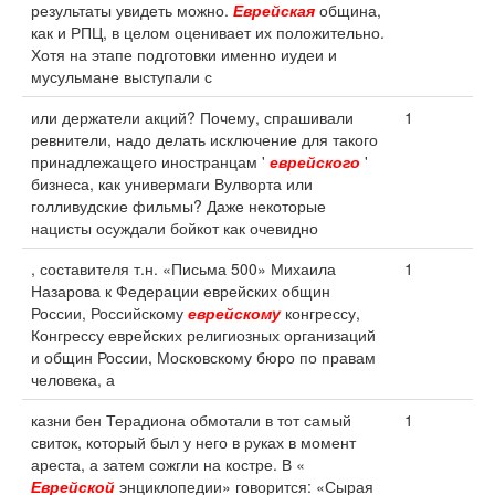
результаты увидеть можно.
Еврейская
община,
как и РПЦ, в целом оценивает их положительно.
Хотя на этапе подготовки именно иудеи и
мусульмане выступали с
или держатели акций? Почему, спрашивали
1
ревнители, надо делать исключение для такого
принадлежащего иностранцам '
еврейского
'
бизнеса, как универмаги Вулворта или
голливудские фильмы? Даже некоторые
нацисты осуждали бойкот как очевидно
, составителя т.н. «Письма 500» Михаила
1
Назарова к Федерации еврейских общин
России, Российскому
еврейскому
конгрессу,
Конгрессу еврейских религиозных организаций
и общин России, Московскому бюро по правам
человека, а
казни бен Терадиона обмотали в тот самый
1
свиток, который был у него в руках в момент
ареста, а затем сожгли на костре. В «
Еврейской
энциклопедии» говорится: «Сырая