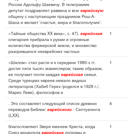
России Адольфу Шаевичу. В телеграмме
депутат поздравляет раввина и всю
еврейскую
общину с наступающим праздником Рош-А-
Шана и желает 'счастья, мира и благополучия'.
«Тайные общества XX века», с. 47).
еврейская
1
олигархия прибрала к рукам и огромные
количества фермерской земли, и множество
разорившихся нееврейских частных
«Шалом» стал расти и к середине 1980-х гг.
1
достиг пяти тысяч экземпляров; таким образом,
ее получает почти каждая
еврейская
семья.
Среди турецких евреев немало видных
литераторов (Хабиб Герез /родился в 1928 г./,
Марио Леви), философов и
. Это составляет следующий список древних
4
переводов Библии:
еврейского
- Септуагинта
(LXX).
благословляют Зверя именем Христа, когда
1
Союз архангела
еврейские
погромы и