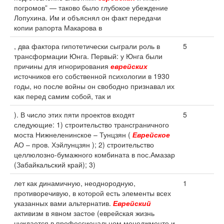
погромов” — таково было глубокое убеждение
Лопухина. Им и объяснял он факт передачи
копии рапорта Макарова в
, два фактора гипотетически сыграли роль в
5
трансформации Юнга. Первый: у Юнга были
причины для игнорирования
еврейских
источников его собственной психологии в 1930
годы, но после войны он свободно признавал их
как перед самим собой, так и
). В число этих пяти проектов входят
5
следующие: 1) строительство трансграничного
моста Нижнеленинское – Тунцзян (
Еврейское
АО – пров. Хэйлунцзян ); 2) строительство
целлюлозно-бумажного комбината в пос.Амазар
(Забайкальский край); 3)
лет как динамичную, неоднородную,
1
противоречивую, в которой есть элементы всех
указанных вами альтернатив.
Еврейский
активизм в явном застое (еврейская жизнь
нуждается в профессиональном менеджменте и