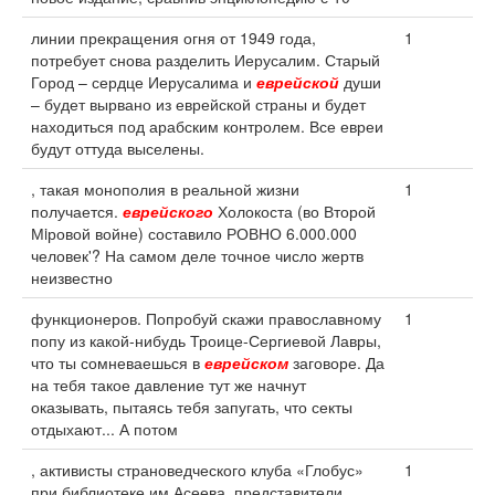
линии прекращения огня от 1949 года,
1
потребует снова разделить Иерусалим. Старый
Город – сердце Иерусалима и
еврейской
души
– будет вырвано из еврейской страны и будет
находиться под арабским контролем. Все евреи
будут оттуда выселены.
, такая монополия в реальной жизни
1
получается.
еврейского
Холокоста (во Второй
Мiровой войне) составило РОВНО 6.000.000
человек'? На самом деле точное число жертв
неизвестно
функционеров. Попробуй скажи православному
1
попу из какой-нибудь Троице-Сергиевой Лавры,
что ты сомневаешься в
еврейском
заговоре. Да
на тебя такое давление тут же начнут
оказывать, пытаясь тебя запугать, что секты
отдыхают... А потом
, активисты страноведческого клуба «Глобус»
1
при библиотеке им.Асеева, представители