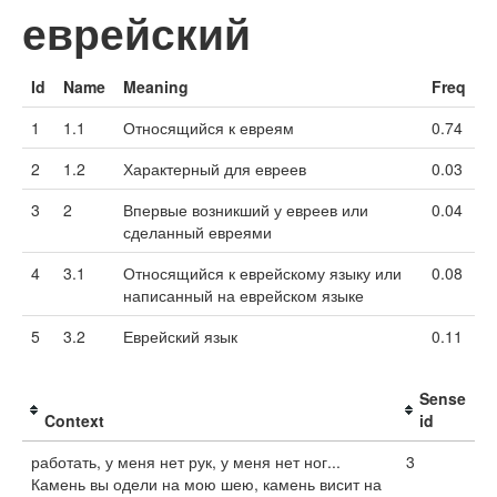
еврейский
Id
Name
Meaning
Freq
1
1.1
Относящийся к евреям
0.74
2
1.2
Характерный для евреев
0.03
3
2
Впервые возникший у евреев или
0.04
сделанный евреями
4
3.1
Относящийся к еврейскому языку или
0.08
написанный на еврейском языке
5
3.2
Еврейский язык
0.11
Sense
Context
id
работать, у меня нет рук, у меня нет ног...
3
Камень вы одели на мою шею, камень висит на