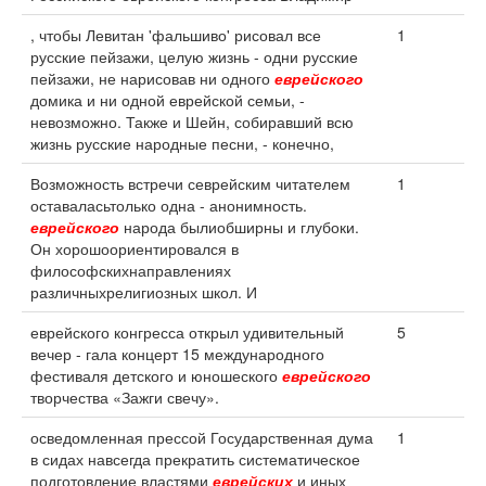
, чтобы Левитан 'фальшиво' рисовал все
1
русские пейзажи, целую жизнь - одни русские
пейзажи, не нарисовав ни одного
еврейского
домика и ни одной еврейской семьи, -
невозможно. Также и Шейн, собиравший всю
жизнь русские народные песни, - конечно,
Возможность встречи севрейским читателем
1
оставаласьтолько одна - анонимность.
еврейского
народа былиобширны и глубоки.
Он хорошоориентировался в
философскихнаправлениях
различныхрелигиозных школ. И
еврейского конгресса открыл удивительный
5
вечер - гала концерт 15 международного
фестиваля детского и юношеского
еврейского
творчества «Зажги свечу».
осведомленная прессой Государственная дума
1
в сидах навсегда прекратить систематическое
подготовление властями
еврейских
и иных