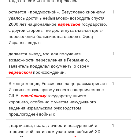
тогда его семья от него отреклась
остаётся «предмостной». Безусловно сионизму
1
удалось достичь небывалово- возродить спустя
2000 лет национальное
еврейское
государство,
с другой стороны, не достигнута главная цель-
переселение большинства евреев в Эрец-
Исраэль, ведь в
делается вывод, что для получения
1
возможности переселения в Германию,
заявитель подделал документы о своём
еврейском
происхождении.
В конце концов, Россия все чаще рассматривает
1
Израиль сквозь призму своего соперничества с
США.
еврейскому
государству ничего
хорошего, особенно с учетом никудышного
ведения израильским руководством
прошлогодней войны с
, партизана, поэта, личности незаурядной и
1
героической, активном участнике событий ХХ