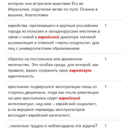
которою они встретили вшествие Его во
Иерусалим, подстилая ветви по пути: Осанна в
вышних, благословен
еврейства, притекавшего в крупные российские
1
города из польских и западнорусских местечек в
связи с новой в
еврейской
диаспоре тактикой
ассимиляции и отменой «черты оседлости» для
лиц с университетским образованием.
обратно на постоянное или временное
1
жительство. Это особая среда, для которой, как
правило, важно сохранить свою
еврейскую
идентичность.
крестьянин подвергался эксплуатации лишь со
1
стороны дворянина, тогда как после революции
на шее крестьянина сидят
еврейский
интеллектуал, над ним – еврейский социалист,
а на вершине пирамиды эксплуататоров
восседает еврейский капиталист,
, насколько трудна и неблагодарна эта задача?
1