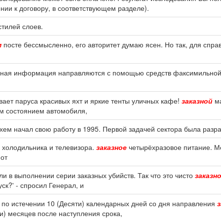
нии к договору, в соответствующем разделе).
тилей слоев.
м
посте бессмысленно, его авторитет думаю ясен. Но так, для спр
 иная информация направляются с помощью средств факсимильной
:
увает паруса красивых яхт и яркие тенты уличных кафе!
заказной
ма
им состоянием автомобиля,
хем начал свою работу в 1995. Первой задачей сектора была разр
, холодильника и телевизора.
заказное
четырёхразовое питание. М
 от
ли в выполнении серии заказных убийств. Так что это чисто
заказн
ск?' - спросил Генерал, и
 по истечении 10 (Десяти) календарных дней со дня направления
з
ти) месяцев после наступления срока,