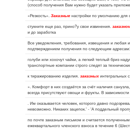
(способ получения Вам нужно будет указать приложе
«Резкость».
Заказные
настройки по умолчанию для с
стукните еще раз, прино?у свои извинения.
заказно
и до заработка
Все уведомления, требования, извещения и любая
подтверждением получения по следующим адресам
голуби или хохочут чайки, а легкий теплый бриз над
транспортные компании строго следят за техническ
к тиражированию изделия.
заказных
интегральных с
». Комфорт в них создаётся за счёт наличия санузла
всегда присутствуют овощи и фрукты. В зависимости
. Им оказывается человек, которого давно подозрева
невозможно. Никаких зацепок.' - 'А поддельный пропу
по почте заказным письмом и считается полученным
ежеквартального членского взноса в течение 6 (Шес