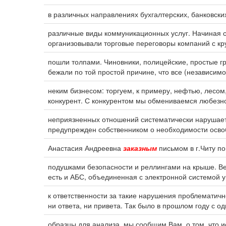
в различных направлениях бухгалтерских, банковск
различные виды коммуникационных услуг. Начиная с 
организовывали торговые переговоры компаний с кр
пошли толпами. Чиновники, полицейские, простые г
бежали по той простой причине, что все (независимо
неким бизнесом: торгуем, к примеру, нефтью, лесо
конкурент. С конкурентом мы обмениваемся любезн
неприязненных отношений систематически нарушает
предупрежден собственником о необходимости осв
Анастасия Андреевна
заказным
письмом в г.Читу по
подушками безопасности и реллингами на крыше. В
есть и АБС, объединенная с электронной системой
к ответственности за такие нарушения проблематичн
ни ответа, ни привета. Так было в прошлом году с о
образцы для анализа, мы сообщим Вам, о том, что 