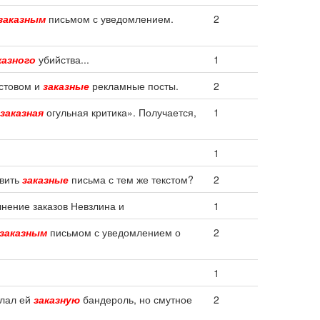
заказным
письмом с уведомлением.
2
казного
убийства...
1
остовом и
заказные
рекламные посты.
2
заказная
огульная критика». Получается,
1
1
авить
заказные
письма с тем же текстом?
2
лнение заказов Невзлина и
1
заказным
письмом с уведомлением о
2
1
слал ей
заказную
бандероль, но смутное
2