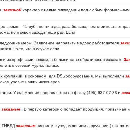
в.
заказной
характер с целью ликвидации под любым формальным 
щее время – 15 руб., почти в два раза больше, чем стоимость отпра
дома, почтальон заходит еще раз. Если
следующие меры. Заявление направить в адрес работодателя
зака
азать на то, что в случае если
ушли из профессии совсем, а большинство обратилось к заказам.
За
отать в сетевой журналистике.
ых компаний, в основном, для DSL-оборудования. Мы выполняли
за
ысоком уровне наших инженеров,
ации. Уведомление направляется по факсу (495) 937-07-36 и
зак
.
заказные
. В первую категорию попадает продукция, привычная к
ом ГИБДД
заказным
письмом с уведомлением о вручении (+ желател