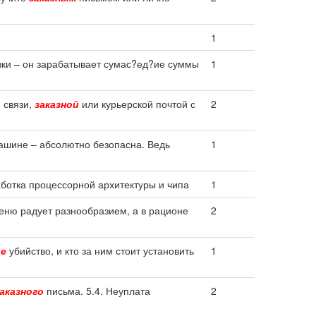
1
авки – он зарабатывает сумас?ед?ие суммы
1
 связи,
заказной
или курьерской почтой с
2
шине – абсолютно безопасна. Ведь
1
аботка процессорной архитектуры и чипа
1
еню радует разнообразием, а в рационе
2
ое
убийство, и кто за ним стоит установить
1
аказного
письма. 5.4. Неуплата
2