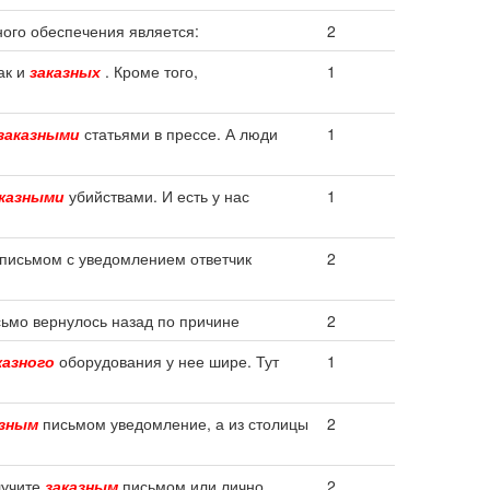
ого обеспечения является:
2
ак и
заказных
. Кроме того,
1
заказными
статьями в прессе. А люди
1
казными
убийствами. И есть у нас
1
письмом с уведомлением ответчик
2
исьмо вернулось назад по причине
2
казного
оборудования у нее шире. Тут
1
азным
письмом уведомление, а из столицы
2
лучите
заказным
письмом или лично
2