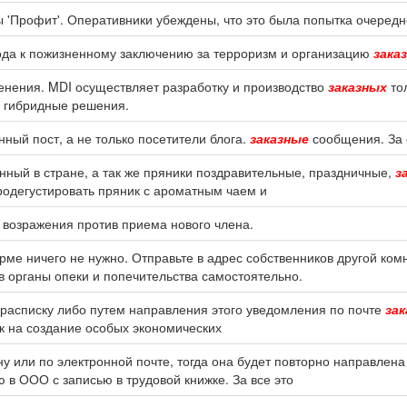
'Профит'. Оперативники убеждены, что это была попытка очеред
года к пожизненному заключению за терроризм и организацию
зака
менения. MDI осуществляет разработку и производство
заказных
то
 гибридные решения.
ный пост, а не только посетители блога.
заказные
сообщения. За 
енный в стране, а так же пряники поздравительные, праздничные,
з
родегустировать пряник с ароматным чаем и
 возражения против приема нового члена.
рме ничего не нужно. Отправьте в адрес собственников другой ко
в органы опеки и попечительства самостоятельно.
расписку либо путем направления этого уведомления по почте
за
к на создание особых экономических
ну или по электронной почте, тогда она будет повторно направлен
 в ООО с записью в трудовой книжке. За все это