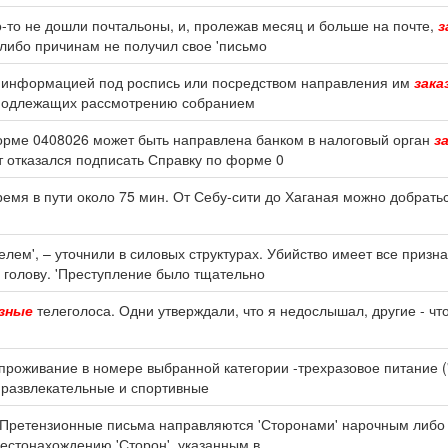
о-то не дошли почтальоны, и, пролежав месяц и больше на почте,
з
-либо причинам не получил свое 'письмо
ой информацией под роспись или посредством направления им
зака
, подлежащих рассмотрению собранием
форме 0408026 может быть направлена банком в налоговый орган
з
т отказался подписать Справку по форме 0
ремя в пути около 75 мин. От Себу-сити до Хаганая можно добрать
ем', – уточнили в силовых структурах. Убийство имеет все призн
 голову. 'Преступление было тщательно
азные
телеголоса. Одни утверждали, что я недослышал, другие - что 
 проживание в номере выбранной категории -трехразовое питание (
о-развлекательные и спортивные
.2. Претензионные письма направляются 'Сторонами' нарочным либ
естонахождению 'Сторон', указанным в