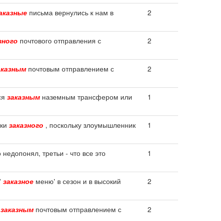
аказные
письма вернулись к нам в
2
зного
почтового отправления с
2
аказным
почтовым отправлением с
2
ся
заказным
наземным трансфером или
1
аки
заказного
, поскольку злоумышленник
1
недопонял, третьи - что все это
1
'
заказное
меню' в сезон и в высокий
2
о
заказным
почтовым отправлением с
2