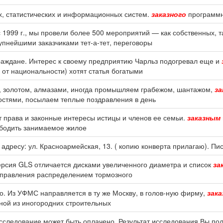
их, статистических и информационных систем.
заказного
программн
1999 г., мы провели более 500 мероприятий — как собственных, т
упнейшими заказчиками тет-а-тет, переговоры
раждане. Интерес к своему предприятию Чарльз подогревал еще и
 от национальности) хотят статья богатыми
м, золотом, алмазами, иногда промышляем грабежом, шантажом,
за
остями, посылаем теплые поздравления в день
 права и законные интересы истицы и членов ее семьи.
заказным
ободить занимаемое жилое
 адресу: ул. Красноармейская, 13. ( копию конверта прилагаю). П
ерсия GLS отличается дисками увеличенного диаметра и список
за
 управления распределением тормозного
о. Из УФМС направляется в ту же Москву, в голов-ную фирму,
зак
дной из иногородних строительных
исследование может быть оплачено. Результат исследования Вы по