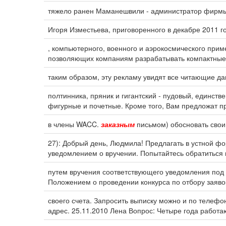
тяжело ранен Маманешвили - администратор фирмы 
Игоря Изместьева, приговоренного в декабре 2011 
, компьютерного, военного и аэрокосмического при
позволяющих компаниям разрабатывать компактные
таким образом, эту рекламу увидят все читающие дан
полтинника, пряник и гигантский - пудовый, единств
фигурные и почетные. Кроме того, Вам предложат п
в члены WACC.
заказным
письмом) обосновать свои
27): Добрый день, Людмила! Предлагать в устной фо
уведомлением о вручении. Попытайтесь обратиться 
путем вручения соответствующего уведомления под 
Положением о проведении конкурса по отбору заяво
своего счета. Запросить выписку можно и по телефо
адрес. 25.11.2010 Лена Вопрос: Четыре года работаю