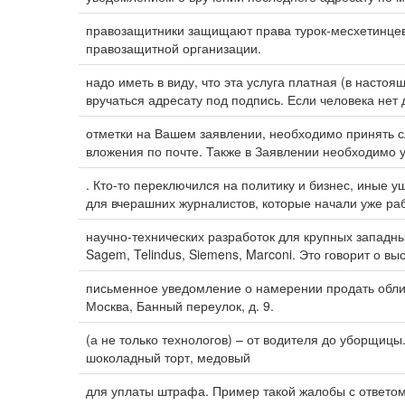
правозащитники защищают права турок-месхетинце
правозащитной организации.
надо иметь в виду, что эта услуга платная (в настоя
вручаться адресату под подпись. Если человека нет 
отметки на Вашем заявлении, необходимо принять 
вложения по почте. Также в Заявлении необходимо ук
. Кто-то переключился на политику и бизнес, иные 
для вчерашних журналистов, которые начали уже раб
научно-технических разработок для крупных западн
Sagem, Telindus, Siemens, Marconi. Это говорит о в
письменное уведомление о намерении продать облиг
Москва, Банный переулок, д. 9.
(а не только технологов) – от водителя до уборщицы
шоколадный торт, медовый
для уплаты штрафа. Пример такой жалобы с ответ