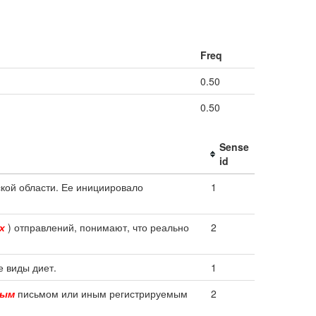
Freq
0.50
0.50
Sense
id
кой области. Ее инициировало
1
х
) отправлений, понимают, что реально
2
е виды диет.
1
ным
письмом или иным регистрируемым
2