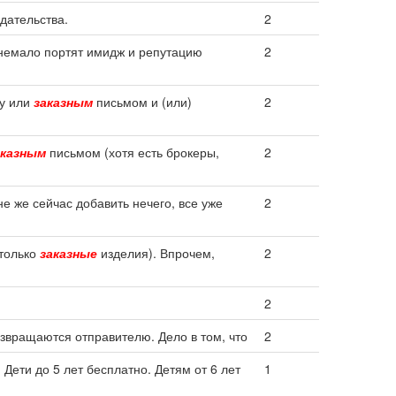
дательства.
2
немало портят имидж и репутацию
2
су или
заказным
письмом и (или)
2
аказным
письмом (хотя есть брокеры,
2
е же сейчас добавить нечего, все уже
2
 только
заказные
изделия). Впрочем,
2
2
звращаются отправителю. Дело в том, что
2
 Дети до 5 лет бесплатно. Детям от 6 лет
1