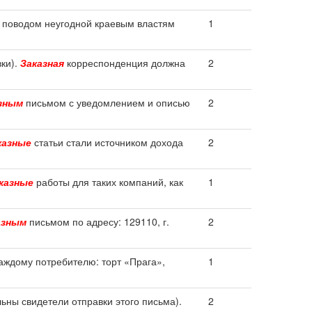
поводом неугодной краевым властям
1
вки).
Заказная
корреспонденция должна
2
зным
письмом с уведомлением и описью
2
казные
статьи стали источником дохода
2
казные
работы для таких компаний, как
1
азным
письмом по адресу: 129110, г.
2
аждому потребителю: торт «Прага»,
1
ьны свидетели отправки этого письма).
2