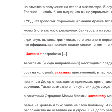
на отметке о получении на втором экземпляре. В сл
Главное — чтобы было видно, что вы не управились 
ГУВД Ставрополья. Ууроженец Армении Араика Атоя
моем блоге так мало рекламных баннеров, а из все
, критикуя, пытаясь критиковать того или иного перс
что официальная позиция власти состоит в том, что 
.
Заказная
разработка [...]
телеграмм (и куда направленных) необходимо предъ
срок на условный.
заказных
преступлений, в частнос
причинам Дилер отказывается принимать претензию,
вручении. Также возможно в присутствии двух свиде
в санаторий Отрадное Мэрии Москвы:
заказному
мен
белье на кровать и тихо ушла на свою половину. И с
беспокойство не оставило ее и утром. Она долго ра