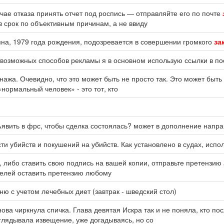
учае отказа принять отчет под роспись — отправляйте его по почте
в срок по объективным причинам, а не ввиду
на, 1979 года рождения, подозревается в совершении громкого
за
х возможных способов рекламы я в основном использую ссылки в п
онажа. Очевидно, что это может быть не просто так. Это может быть
«нормальный человек» - это тот, кто
явить в фрс, чтобы сделка состоялась? может в дополнение напр
ти убийств и покушений на убийств. Как установлено в судах, испо
 либо ставить свою подпись на вашей копии, отправьте претензию
телей оставить претензию любому
ю с учетом лечебных диет (завтрак - шведский стол)
нова чиркнула спичка. Глава девятая Искра так и не поняла, кто по
зглядывала извещение, уже догадываясь, но со