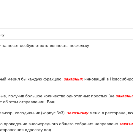
зуʼ
почта несет особую ответственность, поскольку
торый мерил бы каждую фракцию.
заказных
инноваций в Новосибирс
рые, получив большое количество однотипных простых (не
заказны
т об этом отправлении. Ваш
левизор, холодильник (корпус №3).
заказному
меню в ресторане, вс
ие о проведении внеочередного общего собрания направлено
заказ
отправления адресату под