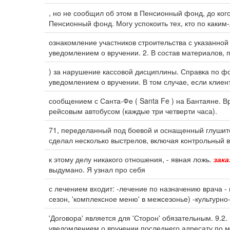
, но не сообщил об этом в Пенсионный фонд, до ког
Пенсионный фонд. Могу успокоить тех, кто по каким
ознакомление участников строительства с указанн
уведомлением о вручении. 2. В состав материалов
) за нарушение кассовой дисциплины. Справка по 
уведомлением о вручении. В том случае, если клиен
сообщением с Санта-Фе ( Santa Fe ) на Бантаяне. В
рейсовым автобусом (каждые три четверти часа).
71, переделанный под боевой и оснащенный глушител
сделал несколько выстрелов, включая контрольный в
к этому делу никакого отношения, - явная ложь.
зак
выдумано. Я узнал про себя
с лечением входит: -лечение по назначению врача -
сезон, 'комплексное меню' в межсезонье) -культурн
'Договора' является для 'Сторон' обязательным. 9
уведомлением о вручении последнего адресату по м