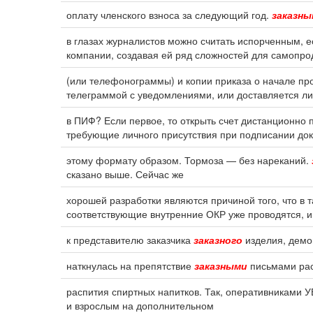
оплату членского взноса за следующий год.
заказны
в глазах журналистов можно считать испорченным, 
компании, создавая ей ряд сложностей для самопро
(или телефонограммы) и копии приказа о начале п
телеграммой с уведомлениями, или доставляется ли
в ПИФ? Если первое, то открыть счет дистанционно 
требующие личного присутствия при подписании док
этому формату образом. Тормоза — без нареканий.
сказано выше. Сейчас же
хорошей разработки являются причиной того, что в
соответствующие внутренние ОКР уже проводятся,
к представителю заказчика
заказного
изделия, демо
наткнулась на препятствие
заказными
письмами рас
распития спиртных напитков. Так, оперативниками УВ
и взрослым на дополнительном