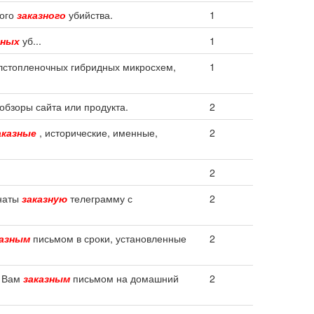
ного
заказного
убийства.
1
зных
уб...
1
лстопленочных гибридных микросхем,
1
обзоры сайта или продукта.
2
аказные
, исторические, именные,
2
2
мнаты
заказную
телеграмму с
2
казным
письмом в сроки, установленные
2
а Вам
заказным
письмом на домашний
2