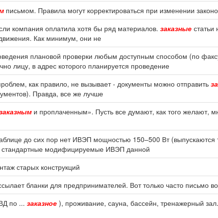
м
письмом. Правила могут корректироваться при изменении законо
если компания оплатила хотя бы ряд материалов.
заказные
статьи 
движения. Как минимум, они не
роведения плановой проверки любым доступным способом (по фак
чно лицу, в адрес которого планируется проведение
проблем, как правило, не вызывает - документы можно отправить
з
ументов). Правда, все же лучше
заказным
и проплаченным». Пусть все думают, как того желают, мн
 таблице до сих пор нет ИВЭП мощностью 150–500 Вт (выпускаются
 и стандартные модифицируемые ИВЭП данной
нтаж старых конструкций
сылает бланки для предпринимателей. Вот только часто письмо во
Д по ...
заказное
), проживание, сауна, бассейн, тренажерный зал.