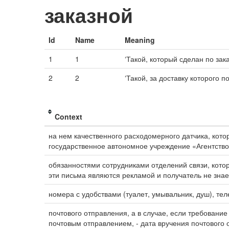
заказной
Id
Name
Meaning
1
1
ʻТакой, который сделан по зака
2
2
ʻТакой, за доставку которого 
Context
на нем качественного расходомерного датчика, ко
государственное автономное учреждение «Агентство
обязанностями сотрудниками отделений связи, кото
эти письма являются рекламой и получатель не знае
номера с удобствами (туалет, умывальник, душ), те
почтового отправления, а в случае, если требован
почтовым отправлением, - дата вручения почтового 