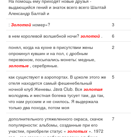
На помощь ему приходят новые друзья -
выдающийся гений и знаток всего всего Шалтай
Александр Балтай и
:
Золотой
номер»?
3
в нем королевой волшебной ночи?
золотой
.
6
понял, когда на кухне в присутствии жены
2
опрокинул кувшин и на пол, с дробным
перезвоном, посыпались монеты: медные,
золотые
, серебряные.
как существуют в аэропортах. В цоколе этого же
5
отеля находится самый фешенебельный
ночной клуб Женевы. Java Club. Вся
золотая
молодежь и местная богема тусует там, да так,
что нам русским и не снилось. Я выдержала
только два похода, потом моя
дополнительного утяжеленного окраса, скачок
7
популярности: альбомы, созданные при его
участии, приобрели статус «
золотых
». 1972