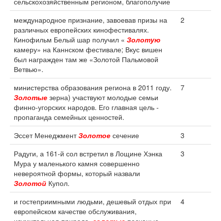
сельскохозяйственным регионом, благополучие
международное признание, завоевав призы на
2
различных европейских кинофестивалях.
Кинофильм Белый шар получил «
Золотую
камеру» на Каннском фестивале; Вкус вишен
был награжден там же «Золотой Пальмовой
Ветвью».
министерства образования региона в 2011 году.
7
Золотые
зерна) участвуют молодые семьи
финно-угорских народов. Его главная цель -
пропаганда семейных ценностей.
Эссет Менеджмент
Золотое
сечение
3
Радуги, а 161-й сол встретил в Лощине Хэнка
3
Мура у маленького камня совершенно
невероятной формы, который назвали
Золотой
Купол.
и гостеприимными людьми, дешевый отдых при
4
европейском качестве обслуживания,