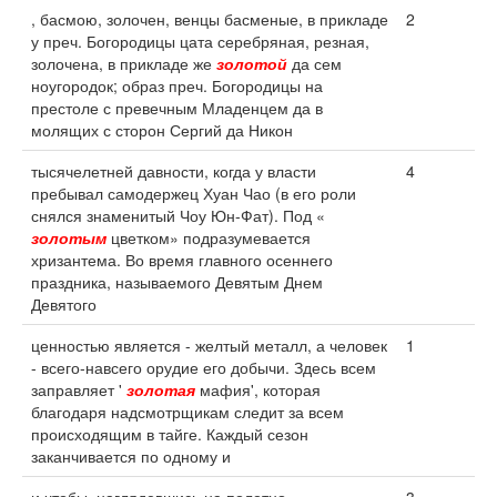
, басмою, золочен, венцы басменые, в прикладе
2
у преч. Богородицы цата серебряная, резная,
золочена, в прикладе же
золотой
да сем
ноугородок; образ преч. Богородицы на
престоле с превечным Младенцем да в
молящих с сторон Сергий да Никон
тысячелетней давности, когда у власти
4
пребывал самодержец Хуан Чао (в его роли
снялся знаменитый Чоу Юн-Фат). Под «
золотым
цветком» подразумевается
хризантема. Во время главного осеннего
праздника, называемого Девятым Днем
Девятого
ценностью является - желтый металл, а человек
1
- всего-навсего орудие его добычи. Здесь всем
заправляет '
золотая
мафия', которая
благодаря надсмотрщикам следит за всем
происходящим в тайге. Каждый сезон
заканчивается по одному и