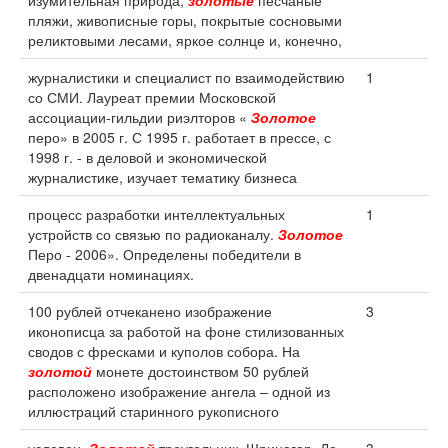
изумительная природа,
золотые
песчаные
пляжи, живописные горы, покрытые сосновыми
реликтовыми лесами, яркое солнце и, конечно,
журналистики и специалист по взаимодействию
1
со СМИ. Лауреат премии Московской
ассоциации-гильдии риэлторов «
Золотое
перо» в 2005 г. С 1995 г. работает в прессе, с
1998 г. - в деловой и экономической
журналистике, изучает тематику бизнеса
процесс разработки интеллектуальных
1
устройств со связью по радиоканалу.
Золотое
Перо - 2006». Определены победители в
двенадцати номинациях.
100 рублей отчеканено изображение
3
иконописца за работой на фоне стилизованных
сводов с фресками и куполов собора. На
золотой
монете достоинством 50 рублей
расположено изображение ангела – одной из
иллюстраций старинного рукописного