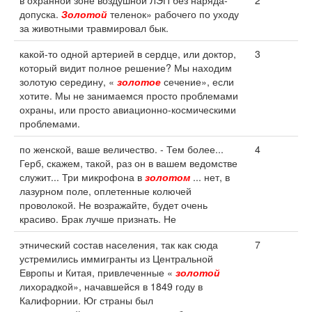
в охранной зоне воздушной ЛЭП без наряда-
2
допуска.
Золотой
теленок» рабочего по уходу
за животными травмировал бык.
какой-то одной артерией в сердце, или доктор,
3
который видит полное решение? Мы находим
золотую середину, «
золотое
сечение», если
хотите. Мы не занимаемся просто проблемами
охраны, или просто авиационно-космическими
проблемами.
по женской, ваше величество. - Тем более...
4
Герб, скажем, такой, раз он в вашем ведомстве
служит... Три микрофона в
золотом
... нет, в
лазурном поле, оплетенные колючей
проволокой. Не возражайте, будет очень
красиво. Брак лучше признать. Не
этнический состав населения, так как сюда
7
устремились иммигранты из Центральной
Европы и Китая, привлеченные «
золотой
лихорадкой», начавшейся в 1849 году в
Калифорнии. Юг страны был