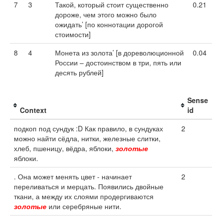
7
3
Такой, который стоит существенно
0.21
дороже, чем этого можно было
ожидать’ [по коннотации дорогой
стоимости]
8
4
Монета из золота’ [в дореволюционной
0.04
России – достоинством в три, пять или
десять рублей]
Sense
Context
id
подкоп под сундук :D Как правило, в сундуках
2
можно найти сёдла, нитки, железные слитки,
хлеб, пшеницу, вёдра, яблоки,
золотые
яблоки.
. Она может менять цвет - начинает
2
переливаться и мерцать. Появились двойные
ткани, а между их слоями продергиваются
золотые
или серебряные нити.