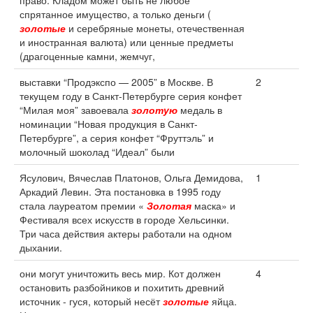
право. Кладом может быть не любое
спрятанное имущество, а только деньги (
золотые
и серебряные монеты, отечественная
и иностранная валюта) или ценные предметы
(драгоценные камни, жемчуг,
выставки “Продэкспо — 2005” в Москве. В
2
текущем году в Санкт-Петербурге серия конфет
“Милая моя” завоевала
золотую
медаль в
номинации “Новая продукция в Санкт-
Петербурге”, а серия конфет “Фруттэль” и
молочный шоколад “Идеал” были
Ясулович, Вячеслав Платонов, Ольга Демидова,
1
Аркадий Левин. Эта постановка в 1995 году
стала лауреатом премии «
Золотая
маска» и
Фестиваля всех искусств в городе Хельсинки.
Три часа действия актеры работали на одном
дыхании.
они могут уничтожить весь мир. Кот должен
4
остановить разбойников и похитить древний
источник - гуся, который несёт
золотые
яйца.