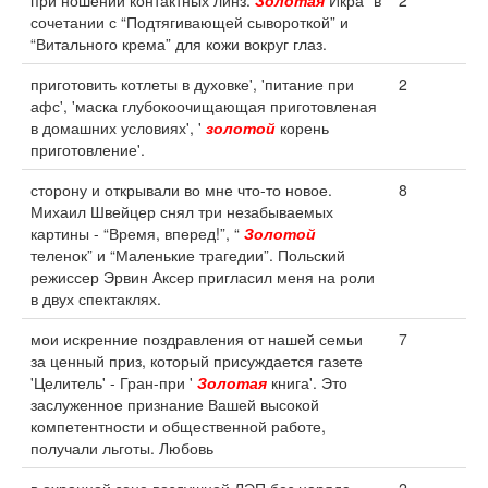
при ношении контактных линз.
Золотая
Икра” в
2
сочетании с “Подтягивающей сывороткой” и
“Витального крема” для кожи вокруг глаз.
приготовить котлеты в духовке', 'питание при
2
афс', 'маска глубокоочищающая приготовленая
в домашних условиях', '
золотой
корень
приготовление'.
сторону и открывали во мне что-то новое.
8
Михаил Швейцер снял три незабываемых
картины - “Время, вперед!”, “
Золотой
теленок” и “Маленькие трагедии”. Польский
режиссер Эрвин Аксер пригласил меня на роли
в двух спектаклях.
мои искренние поздравления от нашей семьи
7
за ценный приз, который присуждается газете
'Целитель' - Гран-при '
Золотая
книга'. Это
заслуженное признание Вашей высокой
компетентности и общественной работе,
получали льготы. Любовь