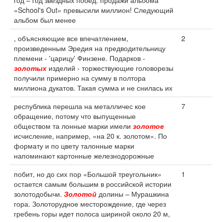
год – год звездных побед: продажи альбома
«School's Out» превысили миллион! Следующий
альбом был менее
, объясняющие все впечатлением,
2
произведенным Эредия на предводительницу
племени - 'царицу' Финзене. Подарков -
золотых
изделий - торжествующие головорезы
получили примерно на сумму в полтора
миллиона дукатов. Такая сумма и не снилась их
республика перешла на металличес кое
7
обращение, потому что выпущенные
обществом та лонные марки имели
золотое
исчисление, например, «на 20 к. золотом». По
формату и по цвету талонные марки
напоминают картонные железнодорожные
побит, но до сих пор «Большой треугольник»
1
остается самым большим в российской истории
золотодобычи.
Золотой
долины – Мурашкина
гора. Золоторудное месторождение, где через
гребень горы идет полоса шириной около 20 м,