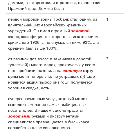
домами, в которых жили стражники, охранявшие
Пражский град. Домики были
первой мировой войны Госбанк стал одним из
1
влиятельнейших европейских кредитных
учреждений. Он имел огромный
золотой
запас, коэффициент которого, за исключением
кризисного 1906 г., не опускался ниже 93%, а в
среднем был выше 100%.
от резинок для волос и заканчивая дорогой
7
туалеткой)) много марок, практически у всего
есть пробники. накопила на
золотую
карту -
цены меня теперь вполне устраивают:)) Ещё
нравится акция 'выбор рив гош', получается
хорошая скидка, есть
суперсовременных услуг, который может
4
выполнить желания самых амбициозных
посетителей. В нашем салоне красоты
золотыми
руками и инструментами
специалистов превращается в быль краса,
волшебство плюс совершенство.