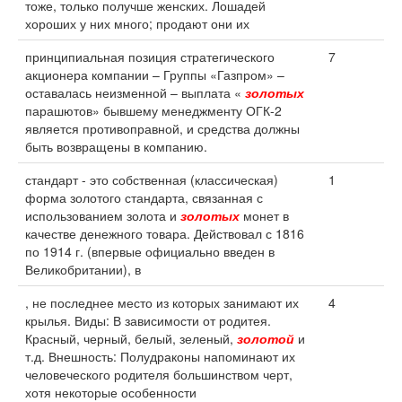
тоже, только получше женских. Лошадей
хороших у них много; продают они их
принципиальная позиция стратегического
7
акционера компании – Группы «Газпром» –
оставалась неизменной – выплата «
золотых
парашютов» бывшему менеджменту ОГК-2
является противоправной, и средства должны
быть возвращены в компанию.
стандарт - это собственная (классическая)
1
форма золотого стандарта, связанная с
использованием золота и
золотых
монет в
качестве денежного товара. Действовал с 1816
по 1914 г. (впервые официально введен в
Великобритании), в
, не последнее место из которых занимают их
4
крылья. Виды: В зависимости от родитея.
Красный, черный, белый, зеленый,
золотой
и
т.д. Внешность: Полудраконы напоминают их
человеческого родителя большинством черт,
хотя некоторые особенности