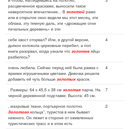
и чтобы, наглядевшись на полотно,
3
расцвеченное красками, выносили такое
невероятное впечатление... В
золотой
раме
или в открытое окно видели мы этот месяц, эти
облака, эту темную даль, эти «дрожащие огни
печальных деревень» и эти
себе хвост оторвал? Или, в другой версии,
4
дьякон колокола церковные перебил, а поп
книги разорвал, когда узнали что
золотое
яйцо
разбилось?
очень любила. Сейчас перед ней была рамка с
4
яркими игрушечными цветами. Девочка решила
добавить ей чуть больше
золотых
красок.
. Размеры: 64 х 45,5 х 38 см
золотая
парча. На
7
черной деревянной подставке. Высота: 45 см.
, махровые ткани, портьерное полотно.
2
Золотого
кольца”, туристов в нем бывает
немного. Он лежит в стороне от оживленных
туристических трасс и в этом есть