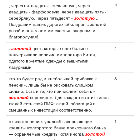
, через пятнадцать - стеклянную, через
2
двадцать - фарфоровую, через двадцать пять -
серебряную, через пятьдесят -
золотую
...
Поздравим наших дорогих юбиляров с золотой
розой и пожелаем им счастья, здоровья и
благополучия!
.
золотой
цвет, которые еще больше
4
подчеркивали величие императора Китая,
одетого в желтые одежды с вышитыми
лазурными
кто-то будет рад и «небольшой прибавке к
3
пенсии», лишь бы не рисковать слишком
сильно. Есть и те, кто причисляет себя к «
золотой
середине». Для каждого из этих типов
людей есть свой ПИФ: акций, облигаций и
смешанных инвестиций соответственно.
от изготовление. уралсиб завершающие
1
кредиты желторотого банка преклонного банка
— охраняемые кредиты хотя иногда
золотой