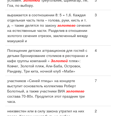
условен.
Золотой
треугольник, Шринагар, Ле,
3
Гоа, по выбору.
выражается в соотношении 8: 5 = 1,6. Каждая
3
отдельная часть тела – голова, руки, кисть и т.
д. – также делятся по закону
золотого
сечения
на естественные части. Разделив в отношении
золотого сечения отрезок, заключенный между
макушкой и
Посещение детских аттракционов для гостей с
4
детьми Бронирование столиков в ресторанах и
кафе группы компаний «
Золотой
пляж»:
Ковчег, Золотой пляж, Али-Баба, Островок,
Рандеву, Три кита, ночной клуб «Маби»
участников «Синей птицы» на концерте
7
выступит основатель коллектива Роберт
Болотный, а также участники ВИА
золотого
состава 70-80х. Продлится этот праздник три
часа.
неизвестен или в силу закона утратил на них
2