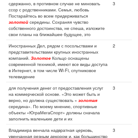
сдержанно, в противном случае не миновать
3
ссор с родственниками. Семья, любовь
Постарайтесь во всем придерживаться
золотой
середины. Сохраняя чувство
собственного достоинства, не спеша, изложите
свои планы на ближайшее будущее, это
Иностранных Дел, рядом с посольствами и
2
представительствами крупных иностранных
компаний.
Золотое
Кольцо оснащены
современной техникой, имеют все виды доступа
в Интернет, в том числе Wi-Fi, спутниковое
телевидение
для получения денег от предоставления услуг
3
на коммерческой основе. «Это может быть и
верно, но должна существовать «
золотая
середина». По моему мнению, спортивные
объекты «ЮграМегаСпорт» должны сначала
заполнить маленькие дети и их
Владимира венчала надвратная церковь,
3
увенчанная резным декором и, как большинство