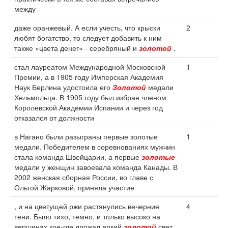
между
даже оранжевый. А если учесть, что крыски
2
любят богатство, то следует добавить к ним
также «цвета денег» - серебряный и
золотой
.
стал лауреатом Международной Московской
1
Премии, а в 1905 году Имперская Академия
Наук Берлина удостоила его
Золотой
медали
Хельмольца. В 1905 году был избран членом
Королевской Академии Испании и через год
отказался от должности
в Нагано были разыграны первые золотые
1
медали. Победителем в соревнованиях мужчин
стала команда Швейцарии, а первые
золотые
медали у женщин завоевала команда Канады. В
2002 женская сборная России, во главе с
Ольгой Жарковой, приняла участие
, и на цветущей ржи растянулись вечерние
4
тени. Было тихо, темно, и только высоко на
вершинах кое-где дрожал яркий
золотой
свет