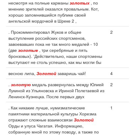
несмотря на полные карманы
золотых
, по
мнению зрителей оказался провальным. Кот,
хорошо запомнившийся публике своей
ангельской мордочкой в Шреке 2 ,
. Прокомментировал Жуков и общее
2
выступление российских спортсменов,
завоевавших пока не так много медалей - 10
(две
золотые
, три серебряные и пять
бронзовых). 'Действительно, наши спортсмены
выступают не столь успешно, как мы могли бы
весною липа,
Золотой
заваришь чай!
4
.
золотую
медаль развернулась между Юлией
2
Лукиной из Ульяновска и Ириной Полетаевой из
Ленинск-Кузнецка. После первых двух
. Как никакие лучше, нумизматические
1
памятники материальной культуры Хорезма
отражают сложные взаимосвязи
Золотой
Орды и улуса Чагатая. Информацию,
собранную мной по этому поводу, а также по