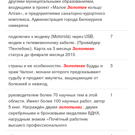
другими муниципальными образованиями,
входящими в проект «Малое
Золотое
кольцо
Алтая», и предприятиями санаторно-курортного
комплекса, Администрация города Белокурихи
намерена
подключен к модему (Motorola) через USB,
7
модем к телевизионному кабелю. (Провайдер
'Пентебокс). Карта на 3 месяца
Золотого
статуса до февраля месяца 2010.
страны и ее особенностях.
Золотого
Будды и
3
храм Чалонг, монахи которого предсказывают
судьбу и продают амулеты, защищающие от
болезней и невзгод.
руководителем более 70 научных тем в этой
1
области. Имеет более 100 научных работ, автор
5 книг. Награждён двумя
золотыми
, двумя
серебряными и бронзовыми медалями ВДНХ,
нагрудным знаком «Почётный работник
высшего профессионального