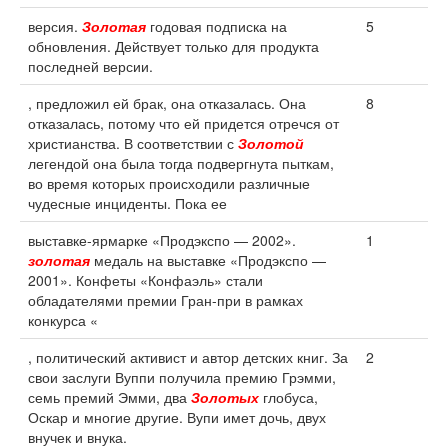
версия.
Золотая
годовая подписка на
5
обновления. Действует только для продукта
последней версии.
, предложил ей брак, она отказалась. Она
8
отказалась, потому что ей придется отречся от
христианства. В соответствии с
Золотой
легендой она была тогда подвергнута пыткам,
во время которых происходили различные
чудесные инциденты. Пока ее
выставке-ярмарке «Продэкспо — 2002».
1
золотая
медаль на выставке «Продэкспо —
2001». Конфеты «Конфаэль» стали
обладателями премии Гран-при в рамках
конкурса «
, политический активист и автор детских книг. За
2
свои заслуги Вуппи получила премию Грэмми,
семь премий Эмми, два
Золотых
глобуса,
Оскар и многие другие. Вупи имет дочь, двух
внучек и внука.