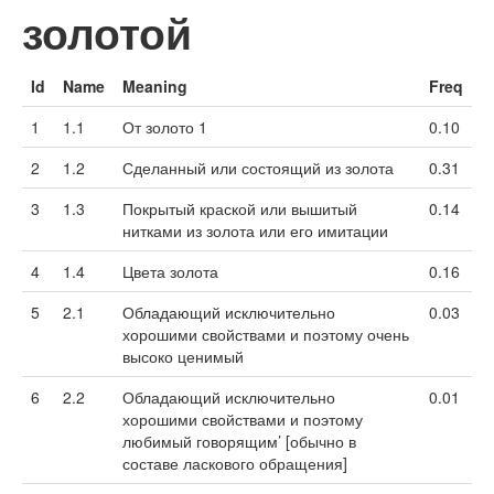
золотой
Id
Name
Meaning
Freq
1
1.1
От золото 1
0.10
2
1.2
Сделанный или состоящий из золота
0.31
3
1.3
Покрытый краской или вышитый
0.14
нитками из золота или его имитации
4
1.4
Цвета золота
0.16
5
2.1
Обладающий исключительно
0.03
хорошими свойствами и поэтому очень
высоко ценимый
6
2.2
Обладающий исключительно
0.01
хорошими свойствами и поэтому
любимый говорящим’ [обычно в
составе ласкового обращения]