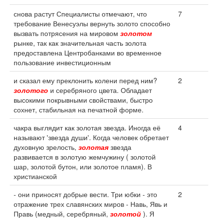
снова растут Специалисты отмечают, что
7
требование Венесуэлы вернуть золото способно
вызвать потрясения на мировом
золотом
рынке, так как значительная часть золота
предоставлена Центробанками во временное
пользование инвестиционным
и сказал ему преклонить колени перед ним?
2
золотого
и серебряного цвета. Обладает
высокими покрывными свойствами, быстро
сохнет, стабильная на печатной форме.
чакра выглядит как золотая звезда. Иногда её
4
называют 'звезда души'. Когда человек обретает
духовную зрелость,
золотая
звезда
развивается в золотую жемчужину ( золотой
шар, золотой бутон, или золотое пламя). В
христианской
- они приносят добрые вести. Три юбки - это
2
отражение трех славянских миров - Навь, Явь и
Правь (медный, серебряный,
золотой
). Я