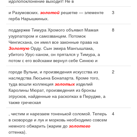
идолопоклонение выходит! Не в
и Разумовских.
золотой
решетке — элементе
3
герба Нарышкиных.
поддержке Тимура Хромого объявил Мамая
8
узурпатором и самозванцем. Потомок
Чингисхана, он имел все законные права на
Золотую
Орду. Сын эмира Мангышлака,
убитого Урус-ханом, он прятался у Тимура, а
потом с его войсками вернул себе Синюю и
городе Вульчи, и произведения искусства из
2
наследства Люсьена Бонапарта. Кроме того,
туда вошли коллекция
золотых
изделий
Каролины Мюрат, произведения из бронзы
этрусков, найденные на раскопках в Перудже, а
также греческая
, чистим и нарезаем тоненькой соломой. Теперь
4
в сковороде и лук и морковь необходимо совсем
немного обжарить (жарим до
золотого
оттенка).