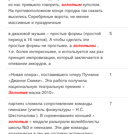
из нас привыкло говорить,
золотым
куполом.
На противоположном конце городка так сказать
высились Серебряные ворота, не менее
массивные и праздничные
в джазовой музыке – простые формы (простой
5
период в 16 тактов). А чтобы сделать эти
простые формы не простыми, а
золотыми
,
т.е. более интересными, и используется как раз
принцип импровизации, который заключается в
опевании аккордов, а
«Новая опера», поставившего оперу Пуччини
1
«Джанни Скикки». Эта работа получила
национальную театральную премию «
Золотая
маска-2010».
партиях сломила сопротивление команды
7
гимназии (учитель физкультуры – Н.С.
Шестопалова ). В соревнованиях юношей «
золотые
» медали разыграли волейболисты
школы №3 и гимназии. Эти две команды
практически в тех же составах встречались