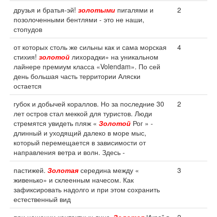
друзья и братья-эй!
золотыми
пигалями и
2
позолоченными бентлями - это не наши,
стопудов
от которых столь же сильны как и сама морская
4
стихия!
золотой
лихорадки» на уникальном
лайнере премиум класса «Volendam». По сей
день большая часть территории Аляски
остается
губок и добычей кораллов. Но за последние 30
2
лет остров стал меккой для туристов. Люди
стремятся увидеть пляж «
Золотой
Рог » -
длинный и уходящий далеко в море мыс,
который перемещается в зависимости от
направления ветра и волн. Здесь -
пастижей.
Золотая
середина между «
3
живенько» и склеенным начесом. Как
зафиксировать надолго и при этом сохранить
естественный вид