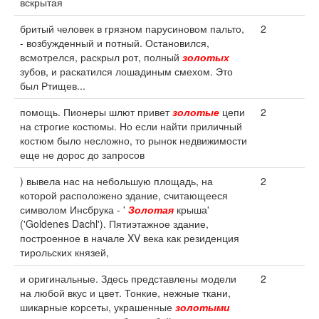
вскрытая
бритый человек в грязном парусиновом пальто,
2
- возбужденный и потный. Остановился,
всмотрелся, раскрыл рот, полный
золотых
зубов, и раскатился лошадиным смехом. Это
был Ртищев...
помощь. Пионеры шлют привет
золотые
цепи
2
на строгие костюмы. Но если найти приличный
костюм было несложно, то рынок недвижимости
еще не дорос до запросов
) вывела нас на небольшую площадь, на
2
которой расположено здание, считающееся
символом Инсбрука - '
Золотая
крыша'
('Goldenes Dachl'). Пятиэтажное здание,
построенное в начале XV века как резиденция
тирольских князей,
и оригинальные. Здесь представлены модели
2
на любой вкус и цвет. Тонкие, нежные ткани,
шикарные корсеты, украшенные
золотыми