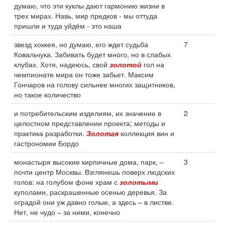
думаю, что эти куклы дают гармонию жизни в
трех мирах. Навь, мир предков - мы оттуда
пришли и туда уйдём - это наша
звезд хоккея, но думаю, его ждет судьба
7
Ковальчука. Забивать будет много, но в слабых
клубах. Хотя, надеюсь, свой
золотой
гол на
чемпионате мира он тоже забьет. Максим
Гончаров на голову сильнее многих защитников,
но такое количество
и потребительским изделиям, их значение в
2
целостном представлении проекта; методы и
практика разработки.
Золотая
коллекция вин и
гастрономии Бордо
монастыря высокие кирпичные дома, парк, –
3
почти центр Москвы. Взглянешь поверх людских
голов: на голубом фоне храм с
золотыми
куполами, раскрашенные осенью деревья. За
оградой они уж давно голые, а здесь – в листве.
Нет, не чудо – за ними, конечно