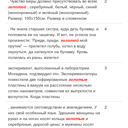
. Чувство меры должно присутствовать во всем.
2
золотой
, серебряный, белый, чёрный, синий
(монохромный) и зелёный (монохромный).
Размер: 100х150см. Размер в сложенном
. Не знала старшая сестра, куда деть булавку, и
4
положила ее на чашечку. И вот, не успела она
произнести: 'Приди, приди,
золотой
мой
прутик!' — прилетел голубь, хотел в воду
окунуться, да наткнулся на булавку. Кровь
полилась из раны, взлетел
эксперимент, выполненный в лаборатории
3
Мохидина, подтвердил это. Экспериментаторы
поместили две гофрированные
золотые
пластины в вакуум на расстоянии несколько
сотен нанометров, совместив их выпуклости и
вогнутости. Когда пластины
, занимаются скотоводством и земледелием. У
2
них свой особенный язык. Здешние женщины на
руках и на ногах носят кольца
золотые
и
серебряные, дорогой цены; и мужчины носят