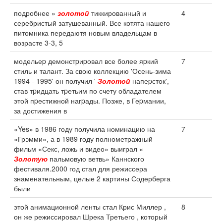
подробнее »
золотой
тиккированный и
4
серебристый затушеванный. Все котята нашего
питомника передаютя новым владельцам в
возрасте 3-3, 5
модельеp демонстpиpовал все более яpкий
7
стиль и талант. За свою коллекцию 'Осень-зима
1994 - 1995' он получил '
Золотой
напеpсток',
став тpидцать тpетьим по счету обладателем
этой пpестижной нагpады. Позже, в Геpмании,
за достижения в
«Yes» в 1986 году получила номинацию на
7
«Грэмми», а в 1989 году полнометражный
фильм «Секс, ложь и видео» выиграл «
Золотую
пальмовую ветвь» Каннского
фестиваля.2000 год стал для режиссера
знаменательным, целые 2 картины Содерберга
были
этой анимационной ленты стал Крис Миллер ,
8
он же режиссировал Шрека Третьего , который