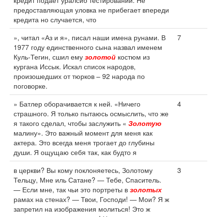
кредит подает уралсиб тестировании. Не
предоставляющая уловка не прибегает впереди
кредита но случается, что
», читал «Аз и я», писал наши имена рунами. В
7
1977 году единственного сына назвал именем
Куль-Тегин, сшил ему
золотой
костюм из
кургана Иссык. Искал список народов,
произошедших от тюрков – 92 народа по
поговорке.
» Батлер оборачивается к ней. «Ничего
4
страшного. Я только пытаюсь осмыслить, что же
я такого сделал, чтобы заслужить «
Золотую
малину». Это важный момент для меня как
актера. Это всегда меня трогает до глубины
души. Я ощущаю себя так, как будто я
в церкви? Вы кому поклоняетесь, Золотому
3
Тельцу, Мне иль Сатане? — Тебе, Спаситель.
— Если мне, так чьи это портреты в
золотых
рамах на стенах? — Твои, Господи! — Мои? Я ж
запретил на изображения молиться! Это ж