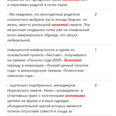
и переливал радугой в сетях паука.
. Им невдомек, что многодетные родители
2
сознательно выбрали пусть иногда бедную, но
жизнь, вместо роскошной
золотой
смерти. Эта
иезуитская гендерная топка уже не плавильный
котел американского образца, это запуск
либеральной
повышенной комфортности и одним из
1
основателей проекта «Аистово», получившего
на премии «Поселок года-2005»
Золотую
награду в номинации «Лучший дачный поселок
года» и внеконкурсную премию «Клиентская
симпатия года».
, тщательно подобранных, менеджеров
2
Норильского никеля. Неких «кошмариков» в
спортивных трико с толстенными
золотыми
цепями на крупах и в иных одеждах,
объединительной чертой которых является
полное отсутствие совести и стыда за