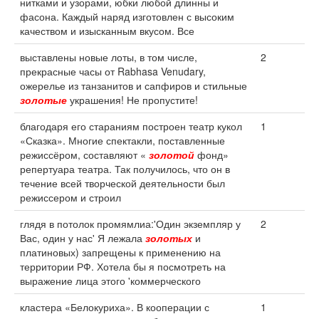
нитками и узорами, юбки любой длинны и
фасона. Каждый наряд изготовлен с высоким
качеством и изысканным вкусом. Все
выставлены новые лоты, в том числе,
2
прекрасные часы от Rabhasa Venudary,
ожерелье из танзанитов и сапфиров и стильные
золотые
украшения! Не пропустите!
благодаря его стараниям построен театр кукол
1
«Сказка». Многие спектакли, поставленные
режиссёром, составляют «
золотой
фонд»
репертуара театра. Так получилось, что он в
течение всей творческой деятельности был
режиссером и строил
глядя в потолок промямлиа:'Один экземпляр у
2
Вас, один у нас' Я лежала
золотых
и
платиновых) запрещены к применению на
территории РФ. Хотела бы я посмотреть на
выражение лица этого 'коммерческого
кластера «Белокуриха». В кооперации с
1