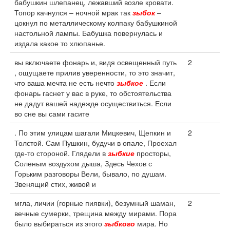
бабушкин шлепанец, лежавший возле кровати.
Топор качнулся – ночной мрак так
зыбок
–
цокнул по металлическому колпаку бабушкиной
настольной лампы. Бабушка повернулась и
издала какое то хлюпанье.
вы включаете фонарь и, видя освещенный путь
2
, ощущаете прилив уверенности, то это значит,
что ваша мечта не есть нечто
зыбкое
. Если
фонарь гаснет у вас в руке, то обстоятельства
не дадут вашей надежде осуществиться. Если
во сне вы сами гасите
. По этим улицам шагали Мицкевич, Щепкин и
2
Толстой. Сам Пушкин, будучи в опале, Проехал
где-то стороной. Глядели в
зыбкие
просторы,
Соленым воздухом дыша, Здесь Чехов с
Горьким разговоры Вели, бывало, по душам.
Звенящий стих, живой и
мгла, личии (горные пиявки), безумный шаман,
2
вечные сумерки, трещина между мирами. Пора
было выбираться из этого
зыбкого
мира. Но