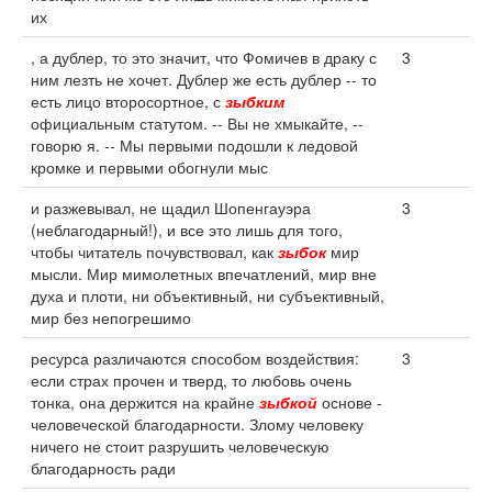
их
, а дублер, то это значит, что Фомичев в драку с
3
ним лезть не хочет. Дублер же есть дублер -- то
есть лицо второсортное, с
зыбким
официальным статутом. -- Вы не хмыкайте, --
говорю я. -- Мы первыми подошли к ледовой
кромке и первыми обогнули мыс
и разжевывал, не щадил Шопенгауэра
3
(неблагодарный!), и все это лишь для того,
чтобы читатель почувствовал, как
зыбок
мир
мысли. Мир мимолетных впечатлений, мир вне
духа и плоти, ни объективный, ни субъективный,
мир без непогрешимо
ресурса различаются способом воздействия:
3
если страх прочен и тверд, то любовь очень
тонка, она держится на крайне
зыбкой
основе -
человеческой благодарности. Злому человеку
ничего не стоит разрушить человеческую
благодарность ради