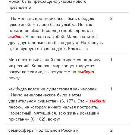
может быть прекращено указом нового
президента.
. Но молчать про огорченье - быть с бедою
2
вдвое злой. На лице была улыбка. Но, как
горькая ошибка, В сердце скорбь дрожала
зыбко
. Я послала за тобой. Мало знали мы
друг друга. Больше не было досуга. Но клянусь
я, что супруга я твоя во днях. Клятва - с
Мир некоторых людей простирается на длину
1
их ресниц'. Когда ваш мир концентрируется
вокруг вас самих, вы вступаете на
зыбкую
почву.
как будто вовсе не существовал как человек:
1
«Нечто нечеловеческое было в этом
удивительном существе» (6, 177). Это «
зыбкий
песок», на котором ничего нельзя построить,
«горестный, мятущийся, всю жизнь искавший
пристани» (6, 182), вокруг
семиосферы Подпольной России и
2