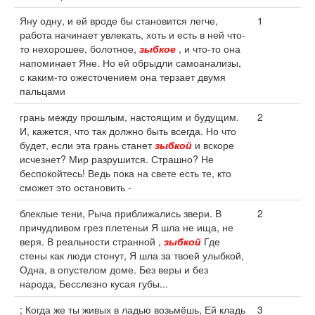
Яну одну, и ей вроде бы становится легче,
1
работа начинает увлекать, хоть и есть в ней что-
то нехорошее, болотное,
зыбкое
, и что-то она
напоминает Яне. Но ей обрыдли самоанализы,
с каким-то ожесточением она терзает двумя
пальцами
грань между прошлым, настоящим и будущим.
2
И, кажется, что так должно быть всегда. Но что
будет, если эта грань станет
зыбкой
и вскоре
исчезнет? Мир разрушится. Страшно? Не
беспокойтесь! Ведь пока на свете есть те, кто
сможет это остановить -
блеклые тени, Рыча приближались звери. В
2
причудливом грез плетеньи Я шла не ища, не
веря. В реальности странной ,
зыбкой
Где
стены как люди стонут, Я шла за твоей улыбкой,
Одна, в опустелом доме. Без веры и без
народа, Бесслезно кусая губы...
; Когда же ты живых в ладью возьмёшь, Ей кладь
3