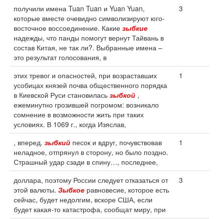
получили имена Tuan Tuan и Yuan Yuan,
3
которые вместе очевидно символизируют юго-
восточное воссоединение. Какие
зыбкие
надежды, что панды помогут вернут Тайвань в
состав Китая, не так ли?. Выбранные имена –
это результат голосования, в
этих тревог и опасностей, при возраставших
1
усобицах князей почва общественного порядка
в Киевской Руси становилась
зыбкой
,
ежеминутно грозившей погромом: возникало
сомнение в возможности жить при таких
условиях. В 1069 г., когда Изяслав,
, вперед.
зыбкий
песок и вдруг, почувствовав
1
неладное, отпрянул в сторону, но было поздно.
Страшный удар сзади в спину…, последнее,
доллара, поэтому России следует отказаться от
3
этой валюты.
Зыбкое
равновесие, которое есть
сейчас, будет недолгим, вскоре США, если
будет какая-то катастрофа, сообщат миру, при