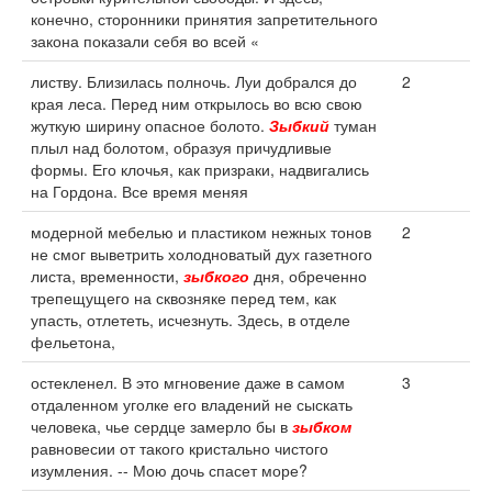
конечно, сторонники принятия запретительного
закона показали себя во всей «
листву. Близилась полночь. Луи добрался до
2
края леса. Перед ним открылось во всю свою
жуткую ширину опасное болото.
Зыбкий
туман
плыл над болотом, образуя причудливые
формы. Его клочья, как призраки, надвигались
на Гордона. Все время меняя
модерной мебелью и пластиком нежных тонов
2
не смог выветрить холодноватый дух газетного
листа, временности,
зыбкого
дня, обреченно
трепещущего на сквозняке перед тем, как
упасть, отлететь, исчезнуть. Здесь, в отделе
фельетона,
остекленел. В это мгновение даже в самом
3
отдаленном уголке его владений не сыскать
человека, чье сердце замерло бы в
зыбком
равновесии от такого кристально чистого
изумления. -- Мою дочь спасет море?