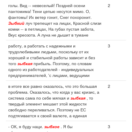
голы. Вид -- невеселый! Поздней осени
2
пантомима! Тени цепью несутся мимо. О,
фантомы! Их ветер гонит, Снег похоронит.
Зыбкий
луч трепещет на лицах, Красной слизи
комки -- в петлицах, На губах пустая забота,
Вкус креозота. А луна не дышит в тумане
работу, а работать с надежными и
3
трудолюбивыми людьми, поскольку от их
хорошей и стабильной работы зависит и без
того
зыбкая
прибыль. Поэтому, по словам
одного из работодателей - индивидуальных
предпринимателей, 'с лицами, ведущими
в итоге все равно оказалось, что это большая
2
проблема. Оказалось, что когда у вас кризис, а
система сама по себе мягкая и
зыбкая
, то
твердый элемент мешает этой жидкости
свободно переливаться. Поэтому не ЕС
подтягивается к своей валюте, а единая
- ОК, я буду наци.
зыбкое
. Я бы
3