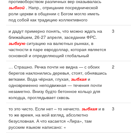
противоборством различных вер оказывалась
зыбкой
. Напр., отрицание посреднической
роли церкви в общении с Богом могло иметь
под собой как традицию коллективного
и дадут примерно понять, что можно ждать на
3
ближайшем, 26-27 апреля, заседании ФРС.
зыбкую
ситуацию на валютных рынках, в
частности в паре евродоллар, которая является
основной и определяющий глобальный
… Страшно. Речка почти не видна — с обоих
2
берегов наклонились деревья, стоят, обнявшись
ветками. Вода чёрная, глухая,
зыбкая
и
одновременно неподвижная — течения почти
незаметно. Внизу будто бетонное кольцо для
колодца, проглядывает сквозь
то это чисто. Если нет – то нечисто.
зыбкая
и в
3
то же время, на мой взгляд, абсолютно
безусловная. А что касается «Лира», там
русским языком написано: «