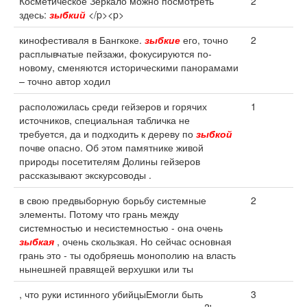
Косметическое Зеркало можно посмотреть
2
здесь:
зыбкий
</p><p>
кинофестиваля в Бангкоке.
зыбкие
его, точно
2
расплывчатые пейзажи, фокусируются по-
новому, сменяются историческими панорамами
– точно автор ходил
расположилась среди гейзеров и горячих
1
источников, специальная табличка не
требуется, да и подходить к дереву по
зыбкой
почве опасно. Об этом памятнике живой
природы посетителям Долины гейзеров
рассказывают экскурсоводы .
в свою предвыборную борьбу системные
2
элементы. Потому что грань между
системностью и несистемностью - она очень
зыбкая
, очень скользкая. Но сейчас основная
грань это - ты одобряешь монополию на власть
нынешней правящей верхушки или ты
, что руки истинного убийцыЕмогли быть
3