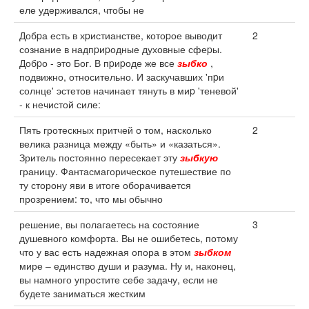
еле удерживался, чтобы не
Добpа есть в хpистианстве, котоpое выводит
2
сознание в надпpиpодные духовные сфеpы.
Добpо - это Бог. В пpиpоде же все
зыбко
,
подвижно, относительно. И заскучавших 'пpи
солнце' эстетов начинает тянуть в миp 'теневой'
- к нечистой силе:
Пять гротескных притчей о том, насколько
2
велика разница между «быть» и «казаться».
Зритель постоянно пересекает эту
зыбкую
границу. Фантасмагорическое путешествие по
ту сторону яви в итоге оборачивается
прозрением: то, что мы обычно
решение, вы полагаетесь на состояние
3
душевного комфорта. Вы не ошибетесь, потому
что у вас есть надежная опора в этом
зыбком
мире – единство души и разума. Ну и, наконец,
вы намного упростите себе задачу, если не
будете заниматься жестким