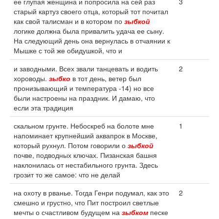
ее глупая женщина и попросила на сей раз
3
старый картуз своего отца, который тот почитал
как свой талисман и в котором по
зыбкой
логике должна была привалить удача ее сыну.
На следующий день она вернулась в отчаянии к
Мышке с той же обидушкой, что и
и заводными. Всех звали танцевать и водить
2
хороводы.
зыбко
в тот день, ветер был
пронизывающий и температура -14) но все
были настроены на праздник. И дамаю, что
если эта традиция
скальном грунте. Небоскреб на болоте мне
1
напоминает крупнейший аквапрок в Москве,
который рухнул. Потом говорили о
зыбкой
почве, подводных ключах. Пизанская башня
наклонилась от нестабильного грунта. Здесь
грозит то же самое: что не делай
на охоту в рванье. Тогда Генри подумал, как это
2
смешно и грустно, что Пит построил светлые
мечты о счастливом будущем на
зыбком
песке