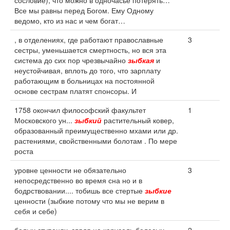
сословие), что можно в одночасье потерять…
Все мы равны перед Богом. Ему Одному
ведомо, кто из нас и чем богат…
, в отделениях, где работают православные
3
сестры, уменьшается смертность, но вся эта
система до сих пор чрезвычайно
зыбкая
и
неустойчивая, вплоть до того, что зарплату
работающим в больницах на постоянной
основе сестрам платят спонсоры. И
1758 окончил философский факультет
1
Московского ун...
зыбкий
растительный ковер,
образованный преимущественно мхами или др.
растениями, свойственными болотам . По мере
роста
уровне ценности не обязательно
3
непосредственно во время сна но и в
бодрствовании.... тобишь все стертые
зыбкие
ценности (зыбкие потому что мы не верим в
себя и себе)