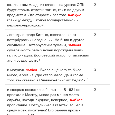
школьникам младших классов на уроках ОПК
2
будут ставить отметки так же, как и по другим
предметам. Это стирает и без того
зыбкую
границу между школой государственной и
церковно-приходской.
легенды о граде Китеже, впечатление от
2
петербургских наводнений. Но было и другое
ощущение: Петербургские туманы,
зыбкая
сумеречность белых ночей порождали почти
галлюцинации. Достоевский остро почувствовал
это и создал другой
и могучая.
зыбко
. Вчера ещё кого-то было
3
много, а уже на утро стало мало. Да и кроме
того, как сказано в Славяно-Арийских Ведах: - (
и всецело посвятил себя лит-ре. В 1921 он
2
приехал в Москву, много раз менял место
службы, находя 'скудное, неверное,
зыбкое
'
пропитание. Сотрудничал в газетах, вошел в
среду моек. писателей: Его ранняя проза -