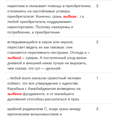
наркотики и оказывает помощь в приобретении,
2
откликаясь на настойчивые уговоры
приобретателя. Конечно, грань
зыбкая
, т.к.
любой приобретатель поддерживает
наркоторговлю. Поэтому наказуемы и
потребление, и приобретение
вглядывающийся в серое или черное,
2
перестает видеть их как таковые: они
становятся переливчато-пестрыми. Отсюда и «
зыбкий
» сумрак. А постепенный уход жизни
дневной и внешней никак лучше не выразить,
чем сказав, что гул — дальний.
, любой мало-мальски грамотный человек
1
поймет, что все утверждения о единстве
Карабаха с Азербайджаном возведены на
зыбком
фундаменте, и от малейшего
дуновения способны рассыпаться в прах.
крайний радикализм С, когда грань между
2
еретическим вольномыслием и