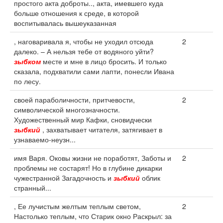
простого акта доброты.., акта, имевшего куда
больше отношения к среде, в которой
воспитывалась вышеуказанная
, наговаривала я, чтобы не уходил отсюда
2
далеко. – А нельзя тебе от водяного уйти?
зыбком
месте и мне в лицо бросить. И только
сказала, подхватили сами лапти, понесли Ивана
по лесу.
своей параболичности, притчевости,
2
символической многозначности.
Художественный мир Кафки, сновидчески
зыбкий
, захватывает читателя, затягивает в
узнаваемо-неузн...
имя Варя. Оковы жизни не поработят, Заботы и
2
проблемы не состарят! Но в глубине дикарки
чужестранной Загадочность и
зыбкий
облик
странный...
, Ее лучистым желтым теплым светом,
2
Настолько теплым, что Старик окно Раскрыл: за