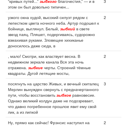
“кривых путей...”
зыбкого
благочестия,” — и в
3
этом он был довольно типичен...
узкого окна худой, высокий силуэт рядом с
2
лепестком цвета ночного неба. Артур подошел к
бойнице, выглянул. Белый,
зыбкий
в свете
звезд паяц. Пляшет, подергиваясь, судорожно
взмахивая руками. Зловещее хихиканье
доносилось даже сюда, в
, мало! Смотри, как властвует весна. В
2
недвижном зеркале канала Вся эта ночь
отражена.
зыбкие
черты. Строений тёмные
квадраты. Дугой летящие мосты,
посягнуть на царство Живых, и вечный скиталец
3
Мерлин вынужден свернуть с предначертанного
пути, чтобы восстановить
зыбкое
равновесие.
Однако великий колдун даже не подозревает,
что давно погребенное прошлое явит ему свой
лик, а из липкой
Ну, прямо как сейчас! Фрэнсис наступил на
2