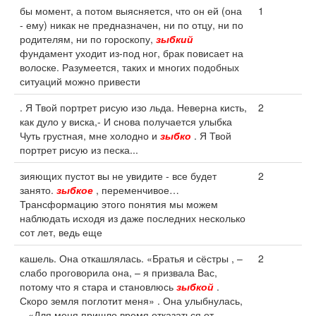
бы момент, а потом выясняется, что он ей (она
1
- ему) никак не предназначен, ни по отцу, ни по
родителям, ни по гороскопу,
зыбкий
фундамент уходит из-под ног, брак повисает на
волоске. Разумеется, таких и многих подобных
ситуаций можно привести
. Я Твой портрет рисую изо льда. Неверна кисть,
2
как дуло у виска,- И снова получается улыбка
Чуть грустная, мне холодно и
зыбко
. Я Твой
портрет рисую из песка...
зияющих пустот вы не увидите - все будет
2
занято.
зыбкое
, переменчивое…
Трансформацию этого понятия мы можем
наблюдать исходя из даже последних несколько
сот лет, ведь еще
кашель. Она откашлялась. «Братья и сёстры , –
2
слабо проговорила она, – я призвала Вас,
потому что я стара и становлюсь
зыбкой
.
Скоро земля поглотит меня» . Она улыбнулась,
– «Для меня пришло время отказаться от