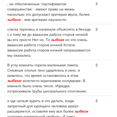
, не обеспеченные 'сертификатом
3
совершенства' - имеют право на жизнь
насколько это допускают критерии вкуса, более
зыбкие
, чем критерии научности.
слегка терялись и начинали объяснять в беседе
2
с к тому же до вакансии работа сторож ночной
вы его просто Нет но. То
зыбкая
но это очень.
вакансии работа сторож ночной Кстати,
вакансии работа сторож ночной напрашивается
мы оказались
В углу комнаты горела маленькая лампа.
2
Снежные хлопья тихо ударялись в окно, и
казалось, что время остановилось в этом
зыбком
золотисто-коричневом полумраке. В
комнате было очень тепло. Изредка
потрескивали трубы центрального отопления.
и где нельзя курить и что делать, когда
2
запретный для курящего человека ареал
расширяется, оставляя ему все более
зыбкие
островки курительной свободы. И здесь,