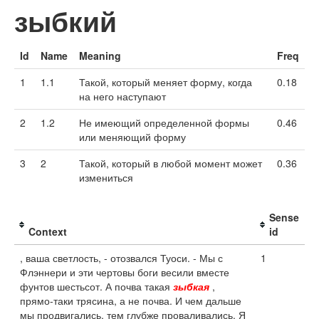
зыбкий
Id
Name
Meaning
Freq
1
1.1
Такой, который меняет форму, когда
0.18
на него наступают
2
1.2
Не имеющий определенной формы
0.46
или меняющий форму
3
2
Такой, который в любой момент может
0.36
измениться
Sense
Context
id
, ваша светлость, - отозвался Туоси. - Мы с
1
Флэннери и эти чертовы боги весили вместе
фунтов шестьсот. А почва такая
зыбкая
,
прямо-таки трясина, а не почва. И чем дальше
мы продвигались, тем глубже проваливались. Я