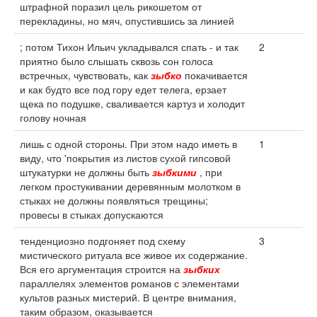
штрафной поразил цель рикошетом от
перекладины, но мяч, опустившись за линией
; потом Тихон Ильич укладывался спать - и так
2
приятно было слышать сквозь сон голоса
встречных, чувствовать, как
зыбко
покачивается
и как будто все под гору едет телега, ерзает
щека по подушке, сваливается картуз и холодит
голову ночная
лишь с одной стороны. При этом надо иметь в
1
виду, что 'покрытия из листов сухой гипсовой
штукатурки не должны быть
зыбкими
, при
легком простукивании деревянным молотком в
стыках не должны появляться трещины;
провесы в стыках допускаются
тенденциозно подгоняет под схему
3
мистического ритуала все живое их содержание.
Вся его аргументация строится на
зыбких
параллелях элементов романов с элементами
культов разных мистерий. В центре внимания,
таким образом, оказывается