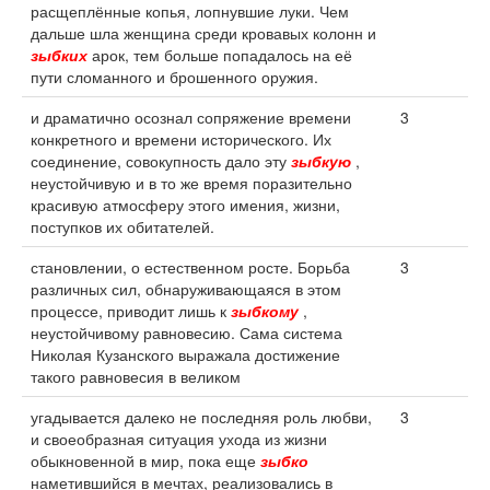
расщеплённые копья, лопнувшие луки. Чем
дальше шла женщина среди кровавых колонн и
зыбких
арок, тем больше попадалось на её
пути сломанного и брошенного оружия.
и драматично осознал сопряжение времени
3
конкретного и времени исторического. Их
соединение, совокупность дало эту
зыбкую
,
неустойчивую и в то же время поразительно
красивую атмосферу этого имения, жизни,
поступков их обитателей.
становлении, о естественном росте. Борьба
3
различных сил, обнаруживающаяся в этом
процессе, приводит лишь к
зыбкому
,
неустойчивому равновесию. Сама система
Николая Кузанского выражала достижение
такого равновесия в великом
угадывается далеко не последняя роль любви,
3
и своеобразная ситуация ухода из жизни
обыкновенной в мир, пока еще
зыбко
наметившийся в мечтах, реализовались в