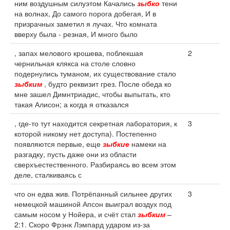
ним воздушным силуэтом Качались
зыбко
тени
на волнах, До самого порога добегая, И в
призрачных заметил я лучах. Что комната
вверху была - резная, И много было
, запах мелового крошева, поблекшая
2
чернильная клякса на столе словно
подернулись туманом, их существование стало
зыбким
, будто реквизит грез. После обеда ко
мне зашел Димнтриадис, чтобы выпытать, кто
такая Алисон; а когда я отказался
, где-то тут находится секретная лаборатория, к
3
которой никому нет доступа). Постепенно
появляются первые, еще
зыбкие
намеки на
разгадку, пусть даже они из области
сверхъестественного. Разбираясь во всем этом
деле, сталкиваясь с
что он едва жив. Потрёпанный сильнее других
3
немецкой машиной Апсон выиграл воздух под
самым носом у Нойера, и счёт стал
зыбким
–
2:1. Скоро Фрэнк Лэмпард ударом из-за