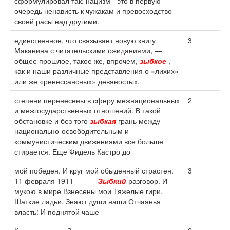
сформулировал так: нацизм - это в первую
очередь ненависть к чужакам и превосходство
своей расы над другими.
единственное, что связывает новую книгу
3
Маканина с читательскими ожиданиями, —
общее прошлое, такое же, впрочем,
зыбкое
,
как и наши различные представления о «лихих»
или же «ренессансных» девяностых.
степени перенесены в сферу межнациональных
2
и межгосударственных отношений. В такой
обстановке и без того
зыбкая
грань между
национально-освободительным и
коммунистическим движениями все больше
стирается. Еще Фидель Кастро до
мой победен. И круг мой обыденный страстен.
3
11 февраля 1911 --------
Зыбкий
разговор. И
мукою в мире Взнесены мои Тяжелые гири,
Шаткие ладьи. Знают души наши Отчаянья
власть: И поднятой чаше