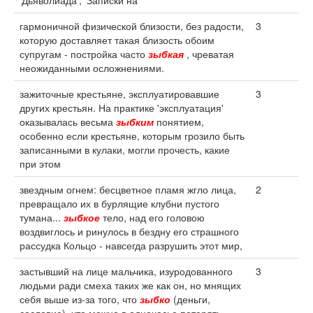
'Дьяволиада', 'Записки на
гармоничной физической близости, без радости,
3
которую доставляет такая близость обоим
супругам - постройка часто
зыбкая
, чреватая
неожиданными осложнениями.
зажиточные крестьяне, эксплуатировавшие
3
других крестьян. На практике 'эксплуатация'
оказывалась весьма
зыбким
понятием,
особенно если крестьяне, которым грозило быть
записанными в кулаки, могли прочесть, какие
при этом
звездным огнем: бесцветное пламя жгло лица,
2
превращало их в бурлящие клубни пустого
тумана...
зыбкое
тело, над его головою
воздвиглось и ринулось в бездну его страшного
рассудка Кольцо - навсегда разрушить этот мир,
застывший на лице мальчика, изуродованного
3
людьми ради смеха таких же как он, но мнящих
себя выше из-за того, что
зыбко
(деньги,