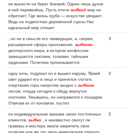
не вынести на берег близкий, Одних лишь духов
в ней перевезёшь. Пусть плоти
зыбкий
мир не
обретает; Где жизнь груба — искусство увядает.
Ведь на подмостках деревянной сцены Нас
идеальный мир спешит
, но не в смысле его ликвидации, а, скорее,
3
расширения сферы приложения.
зыбкого
,
дисперсного мира, в котором конфессии
замещаются сектами, толками, тайными
орденами. Политика пронизывается
одну ночь, подумал он и вышел наружу. Яркий
2
свет ударил его в лицо и принялся глотать
очертания горы напротив заодно с
зыбким
лесом, откуда сегодня к обеду вернутся
охотники. Умывшись, он направился к лошадям.
Отвязав их от коновязи, пустил
по индивидуальным заказам своих постоянных
2
клиентов.
зыбко
, и неизвестно смогут ли
граверы и мастера эмали закрепить свои
позиции или же это лишь мимолетная прихоть