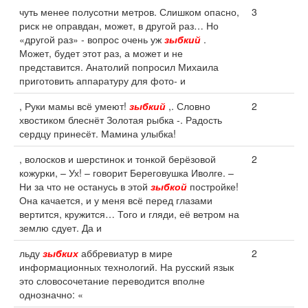
чуть менее полусотни метров. Слишком опасно,
3
риск не оправдан, может, в другой раз… Но
«другой раз» - вопрос очень уж
зыбкий
.
Может, будет этот раз, а может и не
представится. Анатолий попросил Михаила
приготовить аппаратуру для фото- и
, Руки мамы всё умеют!
зыбкий
,. Словно
2
хвостиком блеснёт Золотая рыбка -. Радость
сердцу принесёт. Мамина улыбка!
, волосков и шерстинок и тонкой берёзовой
2
кожурки, – Ух! – говорит Береговушка Иволге. –
Ни за что не останусь в этой
зыбкой
постройке!
Она качается, и у меня всё перед глазами
вертится, кружится… Того и гляди, её ветром на
землю сдует. Да и
льду
зыбких
аббревиатур в мире
2
информационных технологий. На русский язык
это словосочетание переводится вполне
однозначно: «