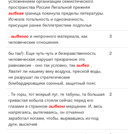
усложнением организации семиотического
пространства России Легальной прежняя
зыбкая
граница покинула пределы литературы.
Исчезла тотальность и однозначность,
присущие ранее беллетристике подполья
.
зыбкого
и непрочного материала, как
3
человеческие отношения.
бы так!). Еще чуть-чуть и безнравственность
2
человеческая нарушит призрачное это
равновесие - оно так условно, так
зыбко
.
Хватит ли нашему веку воздуха, пресной воды,
не разрушат ли стратегические
бомбардировщики озонный, защитный пояс
. Те горы, тот мокрый луг, те табуны, та большая
2
гривастая кобыла стояли сейчас перед его
глазами в странном
зыбком
мерцании. И, весь
напрягаясь, вытягиваясь, он отчаянно
заработал ногами, чтобы, вырвавшись из‑под
дуги, выскочив