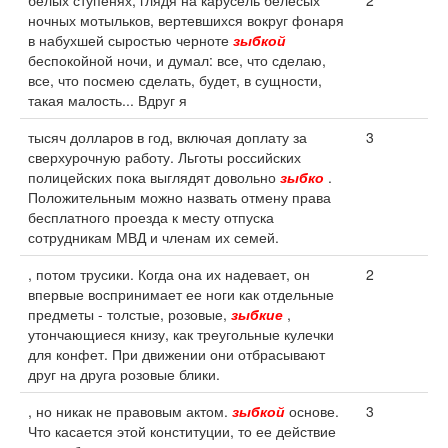
белых ступенях, глядя на карусель белесых
2
ночных мотыльков, вертевшихся вокруг фонаря
в набухшей сыростью черноте
зыбкой
беспокойной ночи, и думал: все, что сделаю,
все, что посмею сделать, будет, в сущности,
такая малость... Вдруг я
тысяч долларов в год, включая доплату за
3
сверхурочную работу. Льготы российских
полицейских пока выглядят довольно
зыбко
.
Положительным можно назвать отмену права
бесплатного проезда к месту отпуска
сотрудникам МВД и членам их семей.
, потом трусики. Когда она их надевает, он
2
впервые воспринимает ее ноги как отдельные
предметы - толстые, розовые,
зыбкие
,
утончающиеся книзу, как треугольные кулечки
для конфет. При движении они отбрасывают
друг на друга розовые блики.
, но никак не правовым актом.
зыбкой
основе.
3
Что касается этой конституции, то ее действие