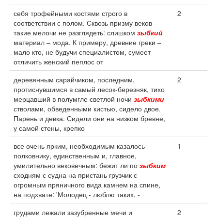
себя трофейными костями строго в
2
соответствии с полом. Сквозь призму веков
такие мелочи не разглядеть: слишком
зыбкий
материал – мода. К примеру, древние греки –
мало кто, не будучи специалистом, сумеет
отличить женский пеплос от
деревянным сарайчиком, последним,
2
протиснувшимся в самый лесок-березняк, тихо
мерцавший в полумгле светлой ночи
зыбкими
стволами, обведенными кистью, сидело двое.
Парень и девка. Сидели они на низком бревне,
у самой стены, крепко
все очень ярким, необходимым казалось
1
полковнику, единственным и, главное,
умилительно вековечным: бежит ли по
зыбким
сходням с судна на пристань грузчик с
огромным пряничного вида камнем на спине,
на подхвате: 'Молодец - люблю таких, -
грудами лежали зазубренные мечи и
2