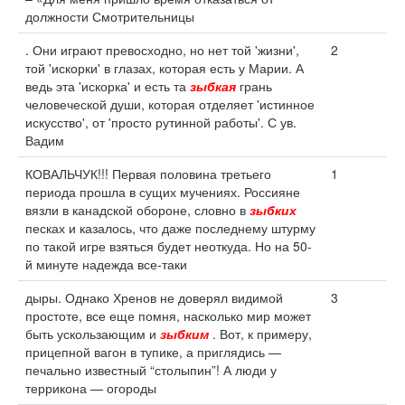
должности Смотрительницы
. Они играют превосходно, но нет той 'жизни',
2
той 'искорки' в глазах, которая есть у Марии. А
ведь эта 'искорка' и есть та
зыбкая
грань
человеческой души, которая отделяет 'истинное
искусство', от 'просто рутинной работы'. С ув.
Вадим
КОВАЛЬЧУК!!! Первая половина третьего
1
периода прошла в сущих мучениях. Россияне
вязли в канадской обороне, словно в
зыбких
песках и казалось, что даже последнему штурму
по такой игре взяться будет неоткуда. Но на 50-
й минуте надежда все-таки
дыры. Однако Хренов не доверял видимой
3
простоте, все еще помня, насколько мир может
быть ускользающим и
зыбким
. Вот, к примеру,
прицепной вагон в тупике, а приглядись —
печально известный “столыпин”! А люди у
террикона — огороды