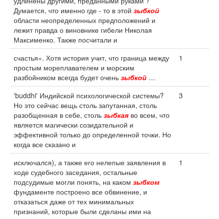
удлинены другими, преданными руками ?'
Думается, что именно где - то в этой
зыбкой
области неопределенных предположений и
лежит правда о виновнике гибели Николая
Максименко. Также посчитали и
счастья». Хотя история учит, что граница между
1
простым мореплавателем и морским
разбойником всегда будет очень
зыбкой
…
'buddhi' Индийской психологической системы?
3
Но это сейчас вещь столь запутанная, столь
разобщенная в себе, столь
зыбкая
во всем, что
является магически созидательной и
эффективной только до определенной точки. Но
когда все сказано и
исключался), а также его нелепые заявления в
1
ходе судебного заседания, остальные
подсудимые могли понять, на каком
зыбком
фундаменте построено все обвинение, и
отказаться даже от тех минимальных
признаний, которые были сделаны ими на