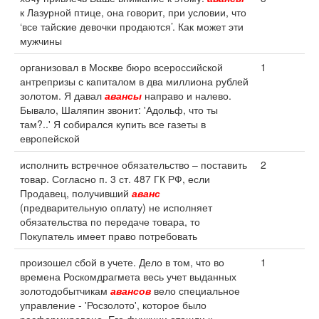
к Лазурной птице, она говорит, при условии, что
‘все тайские девочки продаются’. Как может эти
мужчины
организовал в Москве бюро всероссийской
1
антрепризы с капиталом в два миллиона рублей
золотом. Я давал
авансы
направо и налево.
Бывало, Шаляпин звонит: 'Адольф, что ты
там?..' Я собирался купить все газеты в
европейской
исполнить встречное обязательство – поставить
2
товар. Согласно п. 3 ст. 487 ГК РФ, если
Продавец, получивший
аванс
(предварительную оплату) не исполняет
обязательства по передаче товара, то
Покупатель имеет право потребовать
произошел сбой в учете. Дело в том, что во
1
времена Роскомдрагмета весь учет выданных
золотодобытчикам
авансов
вело специальное
управление - 'Росзолото', которое было