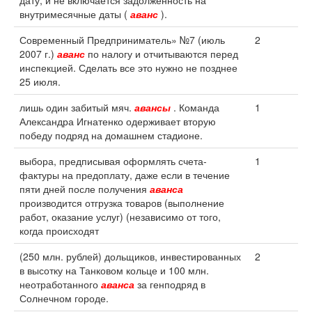
дату, и не включается задолженность на
внутримесячные даты (
аванс
).
Современный Предприниматель» №7 (июль
2
2007 г.)
аванс
по налогу и отчитываются перед
инспекцией. Сделать все это нужно не позднее
25 июля.
лишь один забитый мяч.
авансы
. Команда
1
Александра Игнатенко одерживает вторую
победу подряд на домашнем стадионе.
выбора, предписывая оформлять счета-
1
фактуры на предоплату, даже если в течение
пяти дней после получения
аванса
производится отгрузка товаров (выполнение
работ, оказание услуг) (независимо от того,
когда происходят
(250 млн. рублей) дольщиков, инвестированных
2
в высотку на Танковом кольце и 100 млн.
неотработанного
аванса
за генподряд в
Солнечном городе.