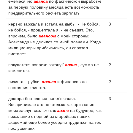
ежемесячно
аванса
по фактической выработке
за первую половину месяца есть возможность
предварительного расчета зарплаты
нервно заржала и встала на дыбы. - Не бойся,
3
не бойся, - прошептала я, - не съедят. Это,
впрочем, было
авансом
с моей стороны:
Александр не делился со мной планами. Когда
милиционеры приблизились, он спрятал
пистолет
покупателя вопреки закону?
аванс
, сумма не
2
изменится.
лизинга – рубли.
аванса
и финансового
2
состояния клиента.
доктора богословия honoris causa.
3
Воспринимаю это не столько как признание
моих заслуг, сколько как
аванс
на будущее, как
пожелание от одной из старейших наших
академий еще более усердно трудиться на тех
послушаниях