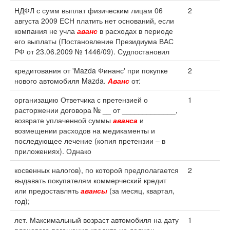
НДФЛ с сумм выплат физическим лицам 06
2
августа 2009 ЕСН платить нет оснований, если
компания не учла
аванс
в расходах в периоде
его выплаты (Постановление Президиума ВАС
РФ от 23.06.2009 № 1446/09). Судпостановил
кредитования от 'Mazda Финанс' при покупке
2
нового автомобиля Mazda.
Аванс
от:
организацию Ответчика с претензией о
1
расторжении договора № __ от _____________,
возврате уплаченной суммы
аванса
и
возмещении расходов на медикаменты и
последующее лечение (копия претензии – в
приложениях). Однако
косвенных налогов), по которой предполагается
2
выдавать покупателям коммерческий кредит
или предоставлять
авансы
(за месяц, квартал,
год);
лет. Максимальный возраст автомобиля на дату
1