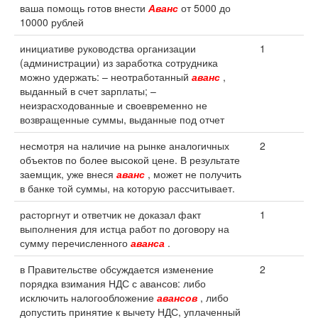
ваша помощь готов внести
Аванс
от 5000 до
10000 рублей
инициативе руководства организации
1
(администрации) из заработка сотрудника
можно удержать: – неотработанный
аванс
,
выданный в счет зарплаты; –
неизрасходованные и своевременно не
возвращенные суммы, выданные под отчет
несмотря на наличие на рынке аналогичных
2
объектов по более высокой цене. В результате
заемщик, уже внеся
аванс
, может не получить
в банке той суммы, на которую рассчитывает.
расторгнут и ответчик не доказал факт
1
выполнения для истца работ по договору на
сумму перечисленного
аванса
.
в Правительстве обсуждается изменение
2
порядка взимания НДС с авансов: либо
исключить налогообложение
авансов
, либо
допустить принятие к вычету НДС, уплаченный