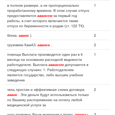
в полном размере, а не пропорционально
1
проработанному времени. В этом случае отпуск
предоставляется
авансом
за первый год
работы, в счет которого включается также
отпуск по беременности и родам (ст. 122 ТК).
блока.
аванс
).
2
грузовики КамАЗ.
аванса
.
2
помощи Выплата производится один раз в 4
1
месяца на основании расходной ведомости
работодателя. Выплата
авансом
допускается в
следующих случаях: 1. Работодателем
является государство, либо высшее учебное
заведение
чень простая и эффективная схема договора
2
аванс
. Эти деньги будут использоваться только
по Вашему распоряжению на оплату любой
медицинской услуги за
хочу привлечь Ваше внимание к этому.
авансы
3