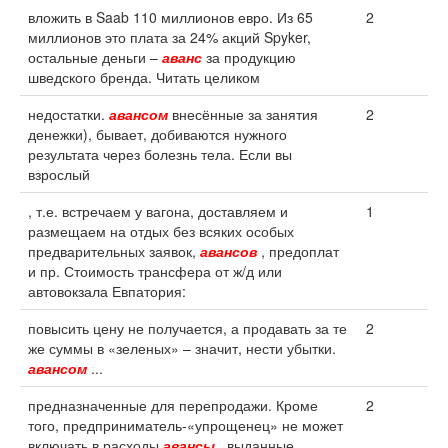
вложить в Saab 110 миллионов евро. Из 65
2
миллионов это плата за 24% акций Spyker,
остальные деньги –
аванс
за продукцию
шведского бренда. Читать целиком
недостатки.
авансом
внесённые за занятия
2
денежки), бывает, добиваются нужного
результата через болезнь тела. Если вы
взрослый
, т.е. встречаем у вагона, доставляем и
1
размещаем на отдых без всяких особых
предварительных заявок,
авансов
, предоплат
и пр. Стоимость трансфера от ж/д или
автовокзала Евпатория:
повысить цену не получается, а продавать за те
2
же суммы в «зеленых» – значит, нести убытки.
авансом
...
предназначенные для перепродажи. Кроме
2
того, предприниматель-«упрощенец» не может
включать в расходы
авансы
, выданные