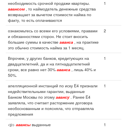
необходимость срочной продажи квартиры.
1
авансом
, то наймодатель денежные средства
возвращает за вычетом стоимости найма по
факту, то есть оплачиваются
ознакомьтесь со всеми его условиями, правами
2
и обязанностями сторон. Не стоит вносить
большие суммы в качестве
аванса
, на практике
это обычно стоимость найма за 1 месяц.
Впрочем, у других банков, кредитующих на
1
двадцатилетний, да и на пятнадцатилетний
сроки, все равно нет 30%
аванса
, лишь 40% и
50%.
апелляционной инстанций по иску E4 признали
1
недействительными гарантии, выданные
Банком Москвы по этому
авансу
. Ранее E4
заявляла, что считает расторжение договора
необоснованным и поясняла, что отправляла
предложения
<p>
авансы
выданные
1