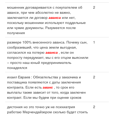
мошенник договаривается с покупателем об
2
авансе, при чем абсолютно не важно,
заключается ли договор
аванса
или нет,
поскольку мошенники используют поддельные
или чужие документы. Разумеется после
получения
размере 100% внесенного аванса. Почему сын,
1
сообразивший, что цена земли выгодная,
согласился на потерю
аванса
, если он
попросту передумает, мы с его отцом выяснили
– просто наш юный предприниматель
понадеялся
ихаил Евраев : Обязательства у заказчика и
2
поставщика появляются с даты заключения
контракта. Если есть
аванс
, то срок его
выплаты также зависит от того, когда заключен
контракт. Если мы будем при оценке сроков
дистония но это точно уж не психиатрия
2
работаю Мерчендайзером сколько будет стоить