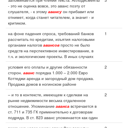
запоминается при чтении текста. Аплодисменты
3
- это не оценка вовсе, это аванс поэту от
слушателя, - к этому
авансу
он прибавит или
отнимет, когда станет читателем, а значит - и
критиком.
на фоне падения спроса, требований банков
1
рассчитать по кредитам, изъятия налоговыми
органами налогов
авансов
просто не было
средств на перспективное инвестирование, в
т.ч. и экологические проекты. В иных случаях
условия его оплаты и другие обязанности
2
сторон.
аванс
порядка 1.000 – 2.000 Евро
Коттеджи аренда и загородный дом продажа.
Продажа домов в ногинском районе
– и то в контексте, имеющем к сделкам на
2
рынке недвижимости весьма отдаленное
отношение. Упоминание
аванса
встречается в
ст. 711 и 735 ГК применительно к договорам
подряда. В ст. 823 аванс упоминается как один