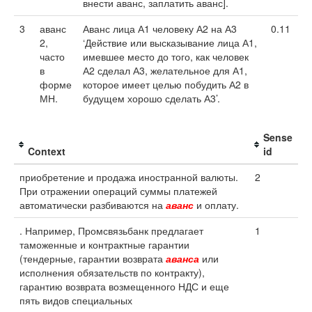
внести аванс, заплатить аванс].
3
аванс
Аванс лица А1 человеку А2 на А3
0.11
2,
‘Действие или высказывание лица А1,
часто
имевшее место до того, как человек
в
А2 сделал А3, желательное для А1,
форме
которое имеет целью побудить А2 в
МН.
будущем хорошо сделать А3’.
Sense
Context
id
приобретение и продажа иностранной валюты.
2
При отражении операций суммы платежей
автоматически разбиваются на
аванс
и оплату.
. Например, Промсвязьбанк предлагает
1
таможенные и контрактные гарантии
(тендерные, гарантии возврата
аванса
или
исполнения обязательств по контракту),
гарантию возврата возмещенного НДС и еще
пять видов специальных