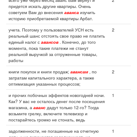
всего уже через месяц аванс Вам вернут и
2
придется искать другие квартиры. Очень
советуем Вам до внесения
аванса
изучить
историю приобретаемой квартиры Арбат.
учета. Поэтому у пользователей УСН есть
2
реальный шанс отстоять свое право не платить
единый налог с
авансов
. Конечно, до того
момента, пока такие платежи не станут
реальной выручкой за отгруженные товары,
работы
книги покупок и книги продаж;
авансам
, по
2
затратам капитального характера, а также
оптимизация указанных процессов;
и прочих побочных эффектов новогодней ночи.
1
Как? У вас не осталось денег после посещения
магазина, а
аванс
дадут только 12-го? Тогда
возьмите грелку, включите телевизор и
постарайтесь громко не стонать, ведь
задолженности, не погашенные на отчетную
1