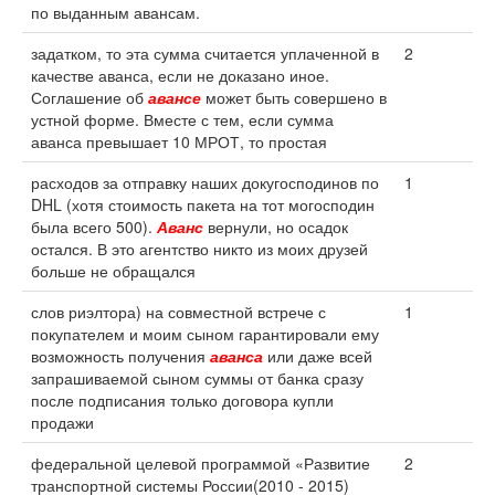
по выданным авансам.
задатком, то эта сумма считается уплаченной в
2
качестве аванса, если не доказано иное.
Соглашение об
авансе
может быть совершено в
устной форме. Вместе с тем, если сумма
аванса превышает 10 МРОТ, то простая
расходов за отправку наших докугосподинов по
1
DHL (хотя стоимость пакета на тот могосподин
была всего 500).
Аванс
вернули, но осадок
остался. В это агентство никто из моих друзей
больше не обращался
слов риэлтора) на совместной встрече с
1
покупателем и моим сыном гарантировали ему
возможность получения
аванса
или даже всей
запрашиваемой сыном суммы от банка сразу
после подписания только договора купли
продажи
федеральной целевой программой «Развитие
2
транспортной системы России(2010 - 2015)