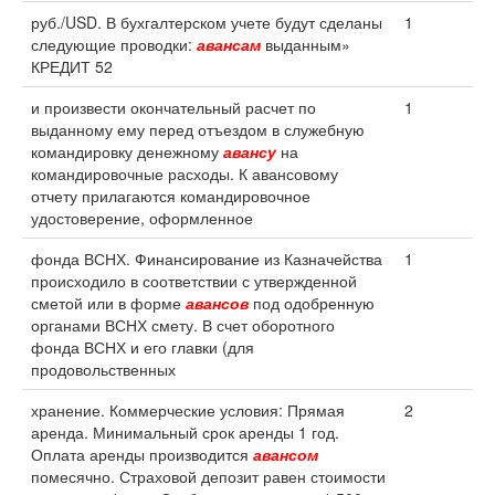
руб./USD. В бухгалтерском учете будут сделаны
1
следующие проводки:
авансам
выданным»
КРЕДИТ 52
и произвести окончательный расчет по
1
выданному ему перед отъездом в служебную
командировку денежному
авансу
на
командировочные расходы. К авансовому
отчету прилагаются командировочное
удостоверение, оформленное
фонда ВСНХ. Финансирование из Казначейства
1
происходило в соответствии с утвержденной
сметой или в форме
авансов
под одобренную
органами ВСНХ смету. В счет оборотного
фонда ВСНХ и его главки (для
продовольственных
хранение. Коммерческие условия: Прямая
2
аренда. Минимальный срок аренды 1 год.
Оплата аренды производится
авансом
помесячно. Страховой депозит равен стоимости