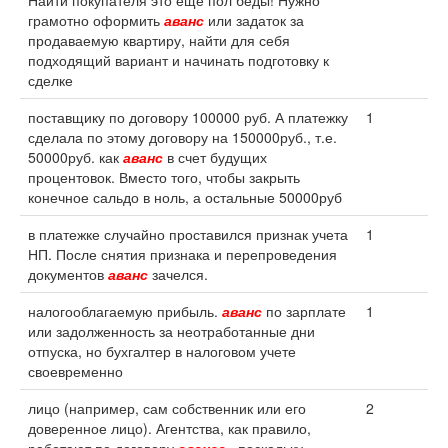
Найти покупателя это еще пол беды! Нужно
грамотно оформить
аванс
или задаток за
продаваемую квартиру, найти для себя
подходящий вариант и начинать подготовку к
сделке
поставщику по договору 100000 руб. А платежку
1
сделала по этому договору на 150000руб., т.е.
50000руб. как
аванс
в счет будущих
процентовок. Вместо того, чтобы закрыть
конечное сальдо в ноль, а остальные 50000руб
в платежке случайно проставился признак учета
1
НП. После снятия признака и перепроведения
документов
аванс
зачелся.
налогооблагаемую прибыль.
аванс
по зарплате
1
или задолженность за неотработанные дни
отпуска, но бухгалтер в налоговом учете
своевременно
лицо (например, сам собственник или его
2
доверенное лицо). Агентства, как правило,