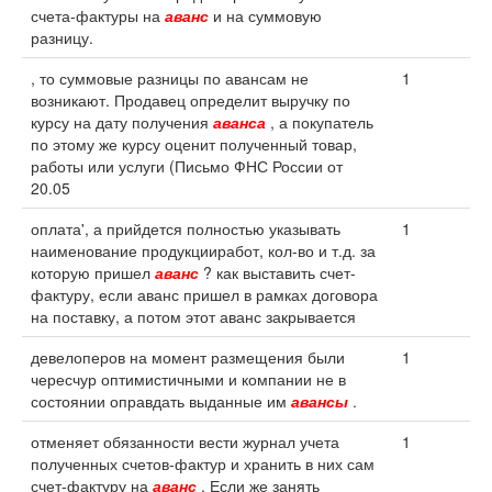
счета-фактуры на
аванс
и на суммовую
разницу.
, то суммовые разницы по авансам не
1
возникают. Продавец определит выручку по
курсу на дату получения
аванса
, а покупатель
по этому же курсу оценит полученный товар,
работы или услуги (Письмо ФНС России от
20.05
оплата', а прийдется полностью указывать
1
наименование продукцииработ, кол-во и т.д. за
которую пришел
аванс
? как выставить счет-
фактуру, если аванс пришел в рамках договора
на поставку, а потом этот аванс закрывается
девелоперов на момент размещения были
1
чересчур оптимистичными и компании не в
состоянии оправдать выданные им
авансы
.
отменяет обязанности вести журнал учета
1
полученных счетов-фактур и хранить в них сам
счет-фактуру на
аванс
. Если же занять