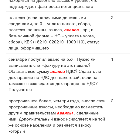
находится на довольно высоком уровне, что
подтверждает факт роста потенциального
платежа (если наличными денежными
2
средствами, то 0 – уплата налога, сбора,
платежа, пошлины, взноса,
аванса
, пр.; в
безналичной форме – НС – уплата налога,
сбора), КБК (18210102021011000110), статус
лица, оформившего
сентябре поступил аванс на р.сч. Нужно ли
1
выписывать счет-фактуру на этот аванс?
Облагать всю сумму
аванса
НДС? Сдавать ли
декларацию по НДС для налоговой, если на
таможню тоже сдается декларация по НДС?
Получается
просрочившее более, чем три года, внесло свои
2
просроченные взносы, необходимо возместить
другим правительствам
авансы
, сделанные
ими. Дополнительный взнос исчисляется на той
же основе населения и равняется взносу,
который