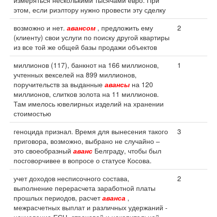
измеряться несколькими тысячами евро. При
этом, если риэлтору нужно провести эту сделку
возможно и нет.
авансом
, предложить ему
2
(клиенту) свои услуги по поиску другой квартиры
из все той же общей базы продажи объектов
миллионов (117), банкнот на 166 миллионов,
1
учтенных векселей на 899 миллионов,
поручительств за выданные
авансы
на 120
миллионов, слитков золота на 11 миллионов.
Там имелось ювелирных изделий на хранении
стоимостью
геноцида признал. Время для вынесения такого
3
приговора, возможно, выбрано не случайно –
это своеобразный
аванс
Белграду, чтобы был
посговорчивее в вопросе о статусе Косова.
учет доходов несписочного состава,
2
выполнение перерасчета заработной платы
прошлых периодов, расчет
аванса
,
межрасчетных выплат и различных удержаний -