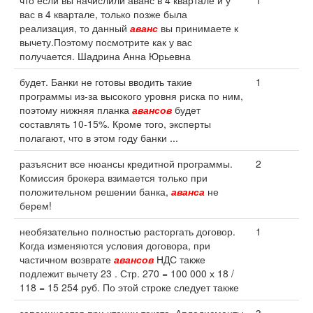
что если вы начислили аванс в 4 квартале и у
1
вас в 4 квартале, только позже была
реализация, то данный
аванс
вы принимаете к
вычету.Поэтому посмотрите как у вас
получается. Шадрина Анна Юрьевна
будет. Банки не готовы вводить такие
1
программы из-за высокого уровня риска по ним,
поэтому нижняя планка
авансов
будет
составлять 10-15%. Кроме того, эксперты
полагают, что в этом году банки ...
разъяснит все нюансы кредитной программы.
2
Комиссия брокера взимается только при
положительном решении банка,
аванса
не
берем!
необязательно полностью расторгать договор.
1
Когда изменяются условия договора, при
частичном возврате
авансов
НДС также
подлежит вычету 23 . Стр. 270 = 100 000 х 18 /
118 = 15 254 руб. По этой строке следует также