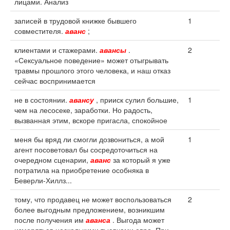
лицами. Анализ
записей в трудовой книжке бывшего
1
совместителя.
аванс
;
клиентами и стажерами.
авансы
.
2
«Сексуальное поведение» может отыгрывать
травмы прошлого этого человека, и наш отказ
сейчас воспринимается
не в состоянии.
авансу
, прииск сулил большие,
1
чем на лесосеке, заработки. Но радость,
вызванная этим, вскоре пригасла, спокойное
меня бы вряд ли смогли дозвониться, а мой
1
агент посоветовал бы сосредоточиться на
очередном сценарии,
аванс
за который я уже
потратила на приобретение особняка в
Беверли-Хиллз...
тому, что продавец не может воспользоваться
2
более выгодным предложением, возникшим
после получения им
аванса
. Выгода может