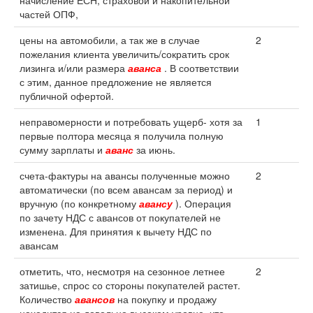
начисление ЕСН, страховой и накопительной
частей ОПФ,
цены на автомобили, а так же в случае
2
пожелания клиента увеличить/сократить срок
лизинга и/или размера
аванса
. В соответствии
с этим, данное предложение не является
публичной офертой.
неправомерности и потребовать ущерб- хотя за
1
первые полтора месяца я получила полную
сумму зарплаты и
аванс
за июнь.
счета-фактуры на авансы полученные можно
2
автоматически (по всем авансам за период) и
вручную (по конкретному
авансу
). Операция
по зачету НДС с авансов от покупателей не
изменена. Для принятия к вычету НДС по
авансам
отметить, что, несмотря на сезонное летнее
2
затишье, спрос со стороны покупателей растет.
Количество
авансов
на покупку и продажу