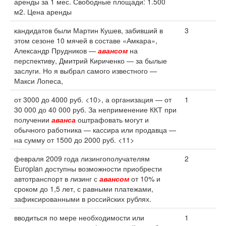
аренды за 1 мес. Свободные площади: 1.500
м2. Цена аренды
кандидатов были Мартин Кушев, забивший в
3
этом сезоне 10 мячей в составе «Амкара»,
Александр Прудников —
авансом
на
перспективу, Дмитрий Кириченко — за былые
заслуги. Но я выбрал самого известного —
Макси Лопеса,
от 3000 до 4000 руб. <10>, а организация — от
1
30 000 до 40 000 руб. За неприменение ККТ при
получении
аванса
оштрафовать могут и
обычного работника — кассира или продавца —
на сумму от 1500 до 2000 руб. <11>
февраля 2009 года лизингополучателям
2
Europlan доступны возможности приобрести
автотранспорт в лизинг с
авансом
от 10% и
сроком до 1,5 лет, с равными платежами,
зафиксированными в российских рублях.
вводиться по мере необходимости или
1