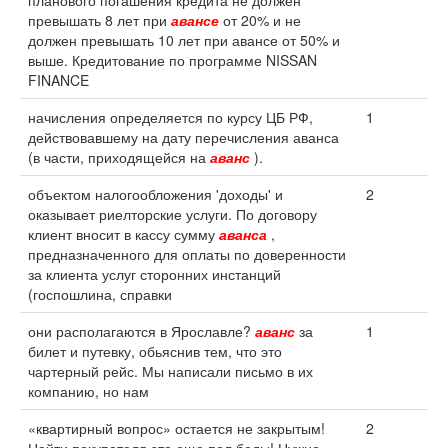
планового погашения кредита не должен
превышать 8 лет при
авансе
от 20% и не
должен превышать 10 лет при авансе от 50% и
выше. Кредитование по программе NISSAN
FINANCE
начисления определяется по курсу ЦБ РФ,
1
действовавшему на дату перечисления аванса
(в части, приходящейся на
аванс
).
объектом налогообложения 'доходы' и
2
оказывает риелторские услуги. По договору
клиент вносит в кассу сумму
аванса
,
предназначенного для оплаты по доверенности
за клиента услуг сторонних инстанций
(госпошлина, справки
они располагаются в Ярославле?
аванс
за
1
билет и путевку, обьяснив тем, что это
чартерный рейс. Мы написали письмо в их
компанию, но нам
«квартирный вопрос» остается не закрытым!
2