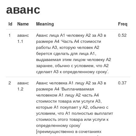
аванс
Id
Name
Meaning
Freq
1
аванс
Аванс лица А1 человеку А2 за А3 в
0.52
1.1
размере А4 ‘Часть А4 стоимости
работы А3, которую человек А2
берется сделать для лица А1,
выдаваемая этим лицом человеку А2
заранее, обычно с условием, что А2
сделает А3 к определенному сроку’.
2
аванс
Аванс человека А1 лицу А2 за А3 в
0.37
1.2
размере А4 ‘Выплачиваемая
человеком А1 лицу А2 часть А4
стоимости товара или услуги А3,
которые А1 покупает у А2, обычно с
условием, что А1 полностью выплатит
стоимость этого товара или услуги к
определенному сроку’
[преимущественно в сочетаниях