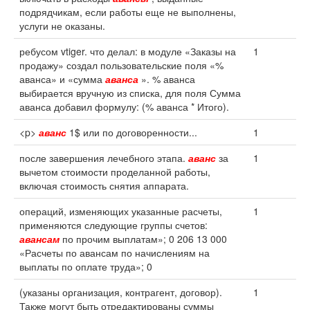
подрядчикам, если работы еще не выполнены,
услуги не оказаны.
ребусом vtiger. что делал: в модуле «Заказы на
1
продажу» создал пользовательские поля «%
аванса» и «сумма
аванса
». % аванса
выбирается вручную из списка, для поля Сумма
аванса добавил формулу: (% аванса * Итого).
<p>
аванс
1$ или по договоренности...
1
после завершения лечебного этапа.
аванс
за
1
вычетом стоимости проделанной работы,
включая стоимость снятия аппарата.
операций, изменяющих указанные расчеты,
1
применяются следующие группы счетов:
авансам
по прочим выплатам»; 0 206 13 000
«Расчеты по авансам по начислениям на
выплаты по оплате труда»; 0
(указаны организация, контрагент, договор).
1
Также могут быть отредактированы суммы