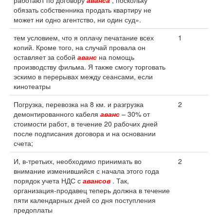
работают по договору
аванса
, поскольку
обязать собственника продать квартиру не
может ни одно агентство, ни один суд».
тем условием, что я оплачу печатание всех
1
копий. Кроме того, на случай провала он
оставляет за собой
аванс
на помощь
производству фильма. Я также смогу торговать
эскимо в перерывах между сеансами, если
кинотеатры
Погрузка, перевозка на 8 км. и разгрузка
2
демонтированного кабеля
аванс
– 30% от
стоимости работ, в течение 20 рабочих дней
после подписания договора и на основании
счета;
И, в-третьих, необходимо принимать во
2
внимание изменившийся с начала этого года
порядок учета НДС с
авансов
. Так,
организация-продавец теперь должна в течение
пяти календарных дней со дня поступления
предоплаты