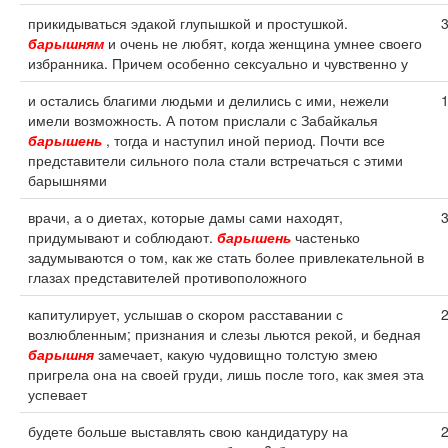
прикидываться эдакой глупышкой и простушкой.
барышням
и очень не любят, когда женщина умнее своего
избранника. Причем особенно сексуально и чувственно у
и остались благими людьми и делились с ими, нежели
имели возможность. А потом прислали с Забайкалья
барышень
, тогда и наступил иной период. Почти все
представители сильного пола стали встречаться с этими
барышнями
врачи, а о диетах, которые дамы сами находят,
придумывают и соблюдают.
барышень
частенько
задумываются о том, как же стать более привлекательной в
глазах представителей противоположного
капитулирует, услышав о скором расставании с
возлюбленным; признания и слезы льются рекой, и бедная
барышня
замечает, какую чудовищно толстую змею
пригрела она на своей груди, лишь после того, как змея эта
успевает
будете больше выставлять свою кандидатуру на