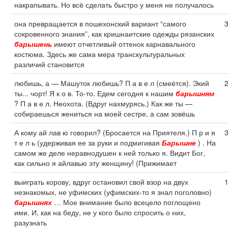
накрапывать. Но всё сделать быстро у меня не получалось
она превращается в пошехонский вариант “самого
сокровенного знания”, как кришнаитские одежды рязанских
барышень
имеют отчетливый оттенок карнавального
костюма. Здесь же сама мера транскультуральных
различий становится
любишь, а — Машуток любишь? П а в е л (смеётся). Экий
ты... чорт! Я к о в. То-то. Едем сегодня к нашим
барышням
? П а в е л. Неохота. (Вдруг нахмурясь.) Как же ты —
собираешься жениться на моей сестре, а сам зовёшь
А кому ай лав ю говорил? (Бросается на Приятеля.) П р и я
т е л ь (удерживая ее за руки и подмигивая
Барышне
) . На
самом же деле неравнодушен к ней только я. Видит Бог,
как сильно я айлавью эту женщину! (Прижимает
выиграть корову, вдруг остановил свой взор на двух
незнакомых, не уфимских (уфимских-то я знал поголовно)
барышнях
… Мое внимание было всецело поглощено
ими. И, как на беду, не у кого было спросить о них,
разузнать