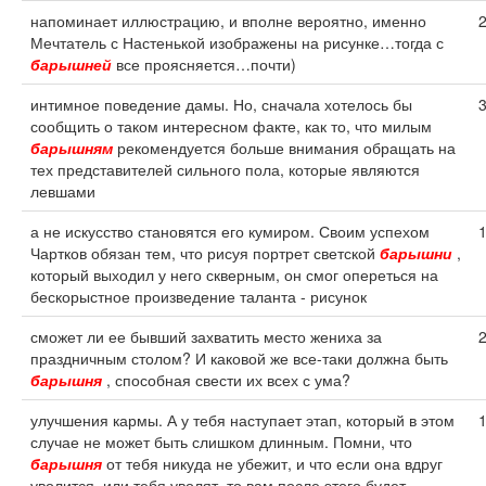
напоминает иллюстрацию, и вполне вероятно, именно
Мечтатель с Настенькой изображены на рисунке…тогда с
барышней
все проясняется…почти)
интимное поведение дамы. Но, сначала хотелось бы
сообщить о таком интересном факте, как то, что милым
барышням
рекомендуется больше внимания обращать на
тех представителей сильного пола, которые являются
левшами
а не искусство становятся его кумиром. Своим успехом
Чартков обязан тем, что рисуя портрет светской
барышни
,
который выходил у него скверным, он смог опереться на
бескорыстное произведение таланта - рисунок
сможет ли ее бывший захватить место жениха за
праздничным столом? И каковой же все-таки должна быть
барышня
, способная свести их всех с ума?
улучшения кармы. А у тебя наступает этап, который в этом
случае не может быть слишком длинным. Помни, что
барышня
от тебя никуда не убежит, и что если она вдруг
уволится, или тебя уволят, то вам после этого будет