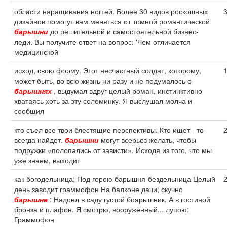
области наращивания ногтей. Более 30 видов роскошных
дизайнов помогут вам меняться от томной романтической
барышни
до решительной и самостоятельной бизнес-
леди. Вы получите ответ на вопрос: 'Чем отличается
медицинской
исход, свою форму. Этот несчастный солдат, которому,
может быть, во всю жизнь ни разу и не подумалось о
барышнях
, выдумал вдруг целый роман, инстинктивно
хватаясь хоть за эту соломинку. Я выслушал молча и
сообщил
кто съел все твои блестящие перспективы. Кто ищет - то
всегда найдет.
барышни
могут всерьез желать, чтобы
подружки «полопались от зависти». Исходя из того, что мы
уже знаем, выходит
как богодельница; Под горою барышня-бездельница Целый
день заводит граммофон На балконе дачи; скучно
барышне
: Надоел в саду густой боярышник, А в гостиной
бронза и плафон. Я смотрю, вооруженный... лупою:
Граммофон