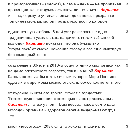
и промораживала» (Лесков), и сама Алена — не пробивная
провинциалка, как думалось вначале, но «очень
барышня
» — подчеркнуто учтивая, тонкая до синевы, прозрачная
той синеватой, мглистой прозрачностью, по которой
единственную любовь. В ней уже развилась не одна
традиционная ужимка, как, например, вежливый способ
молодой
барышни
показать, что она буквально
'скорчилась' от смеха: наклонив голову и все еще имитируя
беспомощный хохот
созданные в 80-е, и в 2010-м будут отлично смотреться как
на даме элегантного возраста, так и на юной
барышне
.
Каролина могла бы стать личным кутюрье Мэри Поппинс –
едва ли в мире моды можно отыскать более компетентного
желудочно-кишечного тракта, скажет с гордостью:
'Рекомендую очищение с помощью шанк-пракшаланы'.
барышня
, - отвечу я ей, - Вам весьма повезло, что ваш
молодой организм и здоровое сердце выдерживают груз
тех
мной любуетесь» (208). Она то хохочет и шалит, то