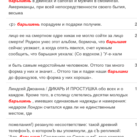
барышень
в джинсах и сапогах и мужчин в смокингах.
Американцы, при всей непосредственности своего бытия,
весьма
<p>
барышень
порадуем и подарки получим.
лицо ее на смертном одре никак не могло сойти за лицо
смерти! Родион унес этот альбом, бормоча, что
барышня
сейчас уезжает, а когда опять явился, счет нужным
сообщить, что барышня уехала: (Со вздохом.) 'У-е-хали
и быть самым недостойным человеком. Оттого так много
форма у них и значит... Оттого так и падки наши
барышни
до французов, что форма у них хороша».
Линдсей Джоанна / ДИКАРЬ И ПРОСТУШКА обо всех и о
каждом. Кроме того, в столицу слетелись десятки молодых
барышень
, имевших одинаковые надежды и намерения:
недаром Лондон считался едва ли не единственным
местом, где
пожелания!) резануло несоответствие: такой древний
телефонЪ, о которомЪ вы упомянули, да сЪ репликой:
'Але,
барышня
! Соедините со Смольным!', мне кажется,