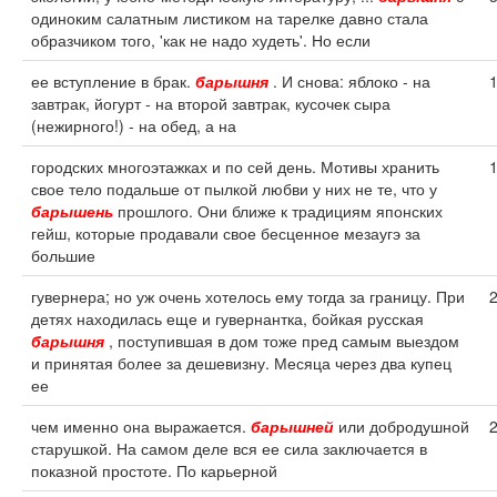
одиноким салатным листиком на тарелке давно стала
образчиком того, 'как не надо худеть'. Но если
ее вступление в брак.
барышня
. И снова: яблоко - на
завтрак, йогурт - на второй завтрак, кусочек сыра
(нежирного!) - на обед, а на
городских многоэтажках и по сей день. Мотивы хранить
свое тело подальше от пылкой любви у них не те, что у
барышень
прошлого. Они ближе к традициям японских
гейш, которые продавали свое бесценное мезаугэ за
большие
гувернера; но уж очень хотелось ему тогда за границу. При
детях находилась еще и гувернантка, бойкая русская
барышня
, поступившая в дом тоже пред самым выездом
и принятая более за дешевизну. Месяца через два купец
ее
чем именно она выражается.
барышней
или добродушной
старушкой. На самом деле вся ее сила заключается в
показной простоте. По карьерной