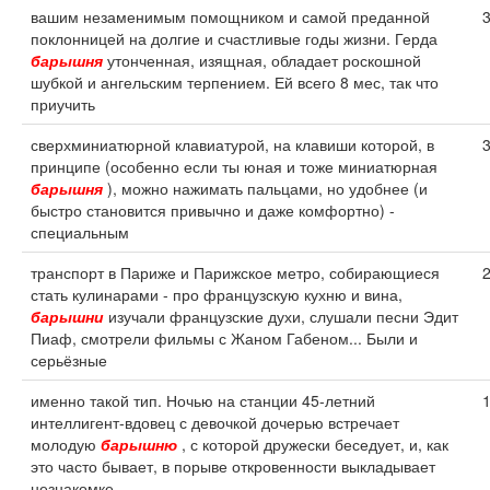
вашим незаменимым помощником и самой преданной
поклонницей на долгие и счастливые годы жизни. Герда
барышня
утонченная, изящная, обладает роскошной
шубкой и ангельским терпением. Ей всего 8 мес, так что
приучить
сверхминиатюрной клавиатурой, на клавиши которой, в
принципе (особенно если ты юная и тоже миниатюрная
барышня
), можно нажимать пальцами, но удобнее (и
быстро становится привычно и даже комфортно) -
специальным
транспорт в Париже и Парижское метро, собирающиеся
стать кулинарами - про французскую кухню и вина,
барышни
изучали французские духи, слушали песни Эдит
Пиаф, смотрели фильмы с Жаном Габеном... Были и
серьёзные
именно такой тип. Ночью на станции 45-летний
интеллигент-вдовец с девочкой дочерью встречает
молодую
барышню
, с которой дружески беседует, и, как
это часто бывает, в порыве откровенности выкладывает
незнакомке