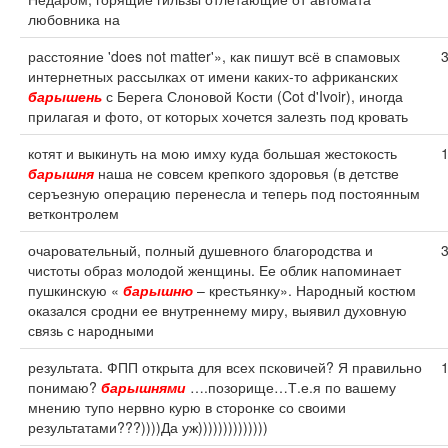
любовника на
расстояние 'does not matter'», как пишут всё в спамовых
интернетных рассылках от имени каких-то африканских
барышень
с Берега Слоновой Кости (Cot d'Ivoir), иногда
прилагая и фото, от которых хочется залезть под кровать
котят и выкинуть на мою имху куда большая жестокость
барышня
наша не совсем крепкого здоровья (в детстве
серъезную операцию перенесла и теперь под постоянным
ветконтролем
очаровательный, полный душевного благородства и
чистоты образ молодой женщины. Ее облик напоминает
пушкинскую «
барышню
– крестьянку». Народный костюм
оказался сродни ее внутреннему миру, выявил духовную
связь с народными
результата. ФПП открыта для всех псковичей? Я правильно
понимаю?
барышнями
….позорище…Т.е.я по вашему
мнению тупо нервно курю в сторонке со своими
результатами???))))Да уж))))))))))))))