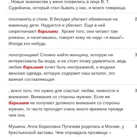
. Новые знакомства у меня появились в лице В. Т.
Судейкина, который стал бывать у нас, и моего товарища
посочинять и стихи. В беседки убегают обиженные на
маменьку дети. Надуются и убегают. Еще в ней
секретничают
барышни
. Кроме того, они читают там
романы, а начитавшись, говорят кому не надо «я ваша!».
Иногда кто-нибудь
лохотронщики! Сложно найти женщину, которую не
интересовала бы мода, и не стоит этому удивляться, ведь
любая
барышня
хочет быть неотразимой, а модная
женская одежда, которую содержит наш каталог, это
важная составляющая
, всего того, что нужно для счастья: любви, нежности и
внимания. Внимания со стороны мужчин. Если же
барышня
не получает должного внимания со стороны
мужчин, то часто проходит очень много времени прежде
чем она
Мушина. Алла Борисовна Пугачева родилась в Москве, у
Крестьянской заставы. Чем оправдала прозвище «