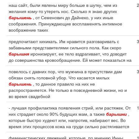
наш сайт, были явлены миру больше в шутку, чем из
желания кому-то утереть нос. Сколько я знаю других
барышень
, от Семенович до Дайнеко, у них иные
соображения. Принуждающие воспламенять интимное
воображение таких
предпочитают хихикать. Им нравится разговаривать с
забавными представителями сильного пола. Как скоро
барышня
иронизирует, ее тело вздрагивает, что доводит
до совершенства кровообращение. Ей может показаться на
повелось с давних пор, что мужчина в присутствии дам
обязан снять головной убор. Что касается милых
барышень
, то данное правило на них не
распространяется. Не только в повседневной жизни, но и
во время свадебной
- лучшая профилактика появления стрий, или растяжек. От
них страдает около 90% будущих мам, а также
барышни
,
которые быстро худеют или, напротив, набирают вес. Во
время этих процессов кожа на груди сильно растягивается
феминистических движений, которые, по мнению Инны