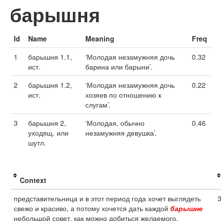
барышня
Id
Name
Meaning
Freq
1
барышня 1.1,
‘Молодая незамужняя дочь
0.32
ист.
барина или барыни’.
2
барышня 1.2,
‘Молодая незамужняя дочь
0.22
ист.
хозяев по отношению к
слугам’.
3
барышня 2,
‘Молодая, обычно
0.46
уходящ. или
незамужняя девушка’.
шутл.
Context
представительница и в этот период года хочет выглядеть
свежо и красиво, а потому хочется дать каждой
барышне
небольшой совет, как можно добиться желаемого.