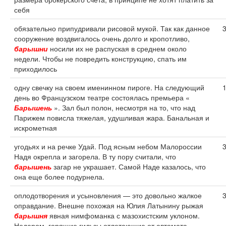
себя
обязательно припудривали рисовой мукой. Так как данное
сооружение воздвигалось очень долго и кропотливо,
барышни
носили их не распуская в среднем около
недели. Чтобы не повредить конструкцию, спать им
приходилось
одну свечку на своем именинном пироге. На следующий
день во Французском театре состоялась премьера «
Барышень
». Зал был полон, несмотря на то, что над
Парижем повисла тяжелая, удушливая жара. Банальная и
искрометная
угодьях и на речке Удай. Под ясным небом Малороссии
Надя окрепла и загорела. В ту пору считали, что
барышень
загар не украшает. Самой Наде казалось, что
она еще более подурнела.
оплодотворения и усыновления — это довольно жалкое
оправдание. Внешне похожая на Юлия Латынину рыжая
барышня
явная нимфоманка с мазохистским уклоном.
Недаром, горящие гильзы отлетающие от автомата