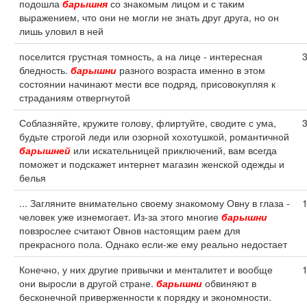
подошла
барышня
со знакомым лицом и с таким
выражением, что они не могли не знать друг друга, но он
лишь уловил в ней
поселится грустная томность, а на лице - интересная
бледность.
барышни
разного возраста именно в этом
состоянии начинают мести все подряд, присовокупляя к
страданиям отвергнутой
Соблазняйте, кружите голову, флиртуйте, сводите с ума,
будьте строгой леди или озорной хохотушкой, романтичной
барышней
или искательницей приключений, вам всегда
поможет и подскажет интернет магазин женской одежды и
белья
... Загляните внимательно своему знакомому Овну в глаза -
человек уже изнемогает. Из-за этого многие
барышни
повзрослее считают Овнов настоящим раем для
прекрасного пола. Однако если-же ему реально недостает
Конечно, у них другие привычки и менталитет и вообще
они выросли в другой стране.
барышни
обвиняют в
бесконечной приверженности к порядку и экономности.