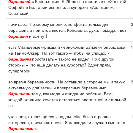
барышней
с Крестьянки». В 26 лет на фестивале «Золотой
Орфей» в Болгарии исполнила суперхит «Арлекино».
Советский
почитаю... По моему мнению, конфекты только для
барышень и приготовляются. Конфекты, духи, помада... вот
барышня
и вся тут!
есть Спайдермен-рикша и чернокожий Бэтмен-попрошайка
на Таймс-Сквер. Но вот такого – чтобы на улицах, к
барышням
приставать – такого не видел. Но с другой
стороны – что еще делать на курортах? Вдруг прям,
супергерои
во время беременности. Не оставили в стороне мы и такую
актуальную для весны и прекрасных беременных
барышень
тему, как мода и ожидание ребенка. Ведь
каждой женщине хочется оставаться элегантной и стильной
во
указания, относящиеся к родам. Мне было страшно
интересно, о чем идет речь. Я подходил и слушал вместе с
барышнями
».