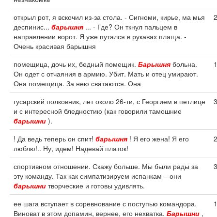
открыл рот, я вскочил из-за стола. - Сигноми, кирье, ма мья
деспинис...
барышня
... - Где? Он ткнул пальцем в
направлении ворот. Я уже путался в рукавах плаща. -
Очень красивая барышня
помещица, дочь их, бедный помещик.
Барышня
больна.
Он одет с отчаяния в армию. Убит. Мать и отец умирают.
Она помещица. За нею сватаются. Она
гусарский полковник, лет около 26-ти, с Георгием в петлице
и с интересной бледностию (как говорили тамошние
барышни
).
! Да ведь теперь он спит!
барышня
! Я его жена! Я его
люблю!.. Ну, идем! Надевай платок!
спортивном отношении. Скажу больше. Мы были рады за
эту команду. Так как симпатизируем испанкам – они
барышни
творческие и готовы удивлять.
ее шага вступает в соревнование с поступью командора.
Виноват в этом допамин, вернее, его нехватка.
Барышни
,