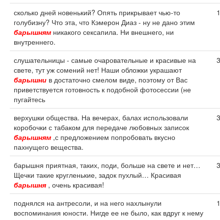
сколько дней новенький? Опять прикрывает чью-то
голубизну? Что эта, что Кэмерон Диаз - ну не дано этим
барышням
никакого сексапила. Ни внешнего, ни
внутреннего.
слушательницы - самые очаровательные и красивые на
свете, тут уж сомений нет! Наши обложки украшают
барышни
в достаточно смелом виде, поэтому от Вас
приветствуется готовность к подобной фотосессии (не
пугайтесь
верхушки общества. На вечерах, балах использовали
коробочки с табаком для передаче любовных записок
барышням
,с предложением попробовать вкусно
пахнущего вещества.
барышня приятная, таких, поди, больше на свете и нет…
Щечки такие кругленькие, задок пухлый… Красивая
барышня
, очень красивая!
поднялся на антресоли, и на него нахлынули
воспоминания юности. Нигде ее не было, как вдруг к нему