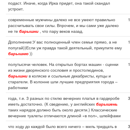
подаст. Иначе, когда Ирка придет, она такой скандал
устроит.
современные мужчины далеко не все умеют правильно
рассчитывать свои силы. Впрочем, и мы сами уже далеко
не те
барышни
, что пару веков назад.
Дополнение:У вас полноценный член семьи прямо, а не
попугай))Если уж правда такой деятельный, прикупите ему
барышню
))
полутысячи человек. На открытых бортах машин - сценки
из жизни дворянского сословия и простолюдинов,
барышни
в коляске и ссыльные декабристы, купцы и
старатели. В колонне шли лучшие предприятия города –
работники
года, т.е. 3 разных по стилю вечерних платья в гардеробе
иметь достаточно. (К сведению, у английских
барышень
таких нарядов должно быть около десяти.) Классические
вечерние туалеты отличаются длиной «в пол», шлейфами
что ходу до каждой было всего ничего – миль тридцать в