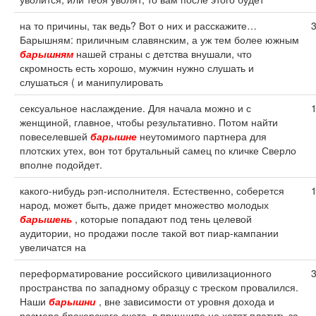
на то причины, так ведь? Вот о них и расскажите…
Барышням: приличным славянским, а уж тем более южным
барышням
нашей страны с детства внушали, что
скромность есть хорошо, мужчин нужно слушать и
слушаться ( и манипулировать
сексуальное наслаждение. Для начала можно и с
женщиной, главное, чтобы результативно. Потом найти
повеселевшей
барышне
неутомимого партнера для
плотских утех, вон тот брутальный самец по кличке Сверло
вполне подойдет.
какого-нибудь рэп-исполнителя. Естественно, соберется
народ, может быть, даже придет множество молодых
барышень
, которые попадают под тень целевой
аудитории, но продажи после такой вот пиар-кампании
увеличатся на
переформатирование российского цивилизационного
пространства по западному образцу с треском провалился.
Наши
барышни
, вне зависимости от уровня дохода и
размера брокерского счета, в принципе не хотят платить за