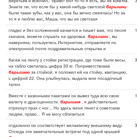
Веретьев и вскочил,- браво! Вот то-то и есть, вы не кокетка.
Знаете ли, что если бы у какой-нибудь светской
барышни
были такие зубы, как у вас, она бы вечно смеялась! Но за
то я и люблю вас, Маша, что вы не светская
гладко и без осложнений качается и пишет вам, что песня
скачана, можете слушать на здоровье.
барышни
, вы
наверняка, пользуетесь Интернетом, отправляете по
электронной почте поздравительные открытки и
багаж на ленту у стойки регистрации, где тоже были весы,
на табло светилась цифра 30 кг. Поприветствовав
барышню
за стойкой, я положил ей на стойку, квитанцию,
с цифрой 22. Она улыбнулась, выдала мне посадочный
талон
Вместе с казенными пакетами он вывез туда всю свою
валюту и драгоценности.
барышня
, я действительно
отряхнул прах с ног... Но здесь меня тянет к советским
людям, право... Я не могу сблизиться
отдаленно не соответствует желаемому внешнему виду.
Отсюда эти замечательные встречи под одной крышей