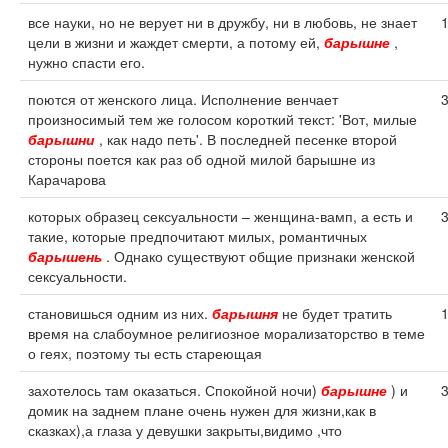
все науки, но не верует ни в дружбу, ни в любовь, не знает
цели в жизни и жаждет смерти, а потому ей,
барышне
,
нужно спасти его.
поются от женского лица. Исполнение венчает
произносимый тем же голосом короткий текст: 'Вот, милые
барышни
, как надо петь'. В последней песенке второй
стороны поется как раз об одной милой барышне из
Карачарова
которых образец сексуальности – женщина-вамп, а есть и
такие, которые предпочитают милых, романтичных
барышень
. Однако существуют общие признаки женской
сексуальности.
становишься одним из них.
барышня
не будет тратить
время на слабоумное религиозное морализаторство в теме
о геях, поэтому ты есть стареющая
захотелось там оказаться. Спокойной ночи)
барышне
) и
домик на заднем плане очень нужен для жизни,как в
сказках),а глаза у девушки закрыты,видимо ,что