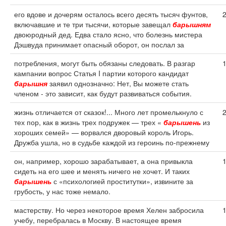
его вдове и дочерям осталось всего десять тысяч фунтов,
включавшие и те три тысячи, которые завещал
барышням
двоюродный дед. Едва стало ясно, что болезнь мистера
Дэшвуда принимает опасный оборот, он послал за
потребления, могут быть обязаны следовать. В разгар
кампании вопрос Статья I партии которого кандидат
барышня
заявил однозначно: Нет, Вы можете стать
членом - это зависит, как будут развиваться события.
жизнь отличается от сказок!... Много лет промелькнуло с
тех пор, как в жизнь трех подружек — трех «
барышень
из
хороших семей» — ворвался дворовый король Игорь.
Дружба ушла, но в судьбе каждой из героинь по-прежнему
он, например, хорошо зарабатывает, а она привыкла
сидеть на его шее и менять ничего не хочет. И таких
барышень
с «психологией проститутки», извините за
грубость, у нас тоже немало.
мастерству. Но через некоторое время Хелен забросила
учебу, перебралась в Москву. В настоящее время