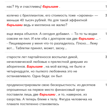
нас? Ну и счастливец!
барышне
.
колечко с бриллиантом, его стоимость тоже «скромна» —
меньше 40 тысяч рублей. Но для такой эффектной
барышни
ведь и миллиона не жалко?
еще вчера объелся. А сегодня добавил. -- То-то ты водки
совсем не пил. И ели оба с доктором как две
барышни
... -
- Пищеварение у меня что-то разладилось. Плохо... Лежу
вот... Таблетки принял, может, засну...
старости лет партайгеноссе воспылал дикой,
нечеловеческой любовью к прелестной девушке из
аборигенов.
Барышне
, на мой взгляд, не было и
четырнадцати, но пылкого любовника это не
останавливало. Одна беда: он был
продемонстрировали свою бескорыстность: из десятков
опрошенных на первое место финансовый орган
поставили лишь две
барышни
, и то, наверное, из
озорства. А теперь ближе к телу. Фигура человечка на
плакате постепенно становилась