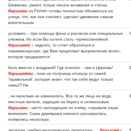
Шевченко, умеют только писать воззвания и статьи,
барышни
из Femen готовы полностью обнажиться на
улице, что, как они считают, сделает движение самым
влиятельным
условиях – при помощи фена и расчески или специальных
утюжков. Но если Вы хотите стать «прямолинейной
барышней
» надолго, то стоит обратиться в
парикмахерскую, где Вам предложат выпрямление волос,
которое продержится
быть вместе с владыкой! Где епископ - там и Церковь!
барышнями
, пока не получишь оплеуху от самой
'правильной', которая знает, что так себя ведут только
хамы!!! Не
, ни капельки не изменилось. Все те же лица на воде,
местные жители, сидящие на берегу и силиконовые
барышни
, часто проходящие по пляжу, отрывали наше
внимание. Сама деревушка немного расширилась,
появились несколько
экологии, учебно-методическую литературу, ...
барышня
с