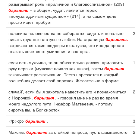
разыгрывает роль «приличной и благовоспитанной» (209)
барышни
– в общем, чудит, является герою
«полузагадочным существом» (214), а на самом деле
просто ищет, пробует
половина человечества не собирается сидеть и печально
писать грустные статусы о любви. На страницах
барышень
встречаются такие шедевры в статусах, что иногда просто
плакать хочется от умиления и восторга.
если есть мужчина, то он обязательно должен приложить
руку первым (мужское начало как-никак), затем
барышня
заканчивает раскатывание. Тесто нарезается и каждый
волшебник делает свой пирожок. Желательно в форме
случай', если бы я захотела навестить его и познакомиться
с Нюрочкой.
барышня
, - говорил мне не раз во время
моего недолгого пути Никифор Матвеевич, - потому
сиротка вы, а Бог сироток
</p><p>
барышни
.
Максим.
барышню
за стойкой попроси, пусть шампанского