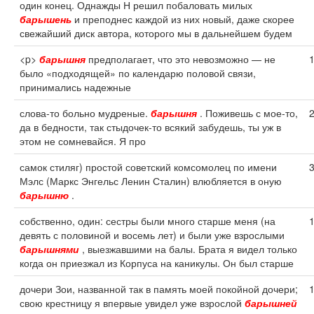
один конец. Однажды Н решил побаловать милых
барышень
и преподнес каждой из них новый, даже скорее
свежайший диск автора, которого мы в дальнейшем будем
<p>
барышня
предполагает, что это невозможно — не
было «подходящей» по календарю половой связи,
принимались надежные
слова-то больно мудреные.
барышня
. Поживешь с мое-то,
да в бедности, так стыдочек-то всякий забудешь, ты уж в
этом не сомневайся. Я про
самок стиляг) простой советский комсомолец по имени
Мэлс (Маркс Энгельс Ленин Сталин) влюбляется в оную
барышню
.
собственно, один: сестры были много старше меня (на
девять с половиной и восемь лет) и были уже взрослыми
барышнями
, выезжавшими на балы. Брата я видел только
когда он приезжал из Корпуса на каникулы. Он был старше
дочери Зои, названной так в память моей покойной дочери;
свою крестницу я впервые увидел уже взрослой
барышней