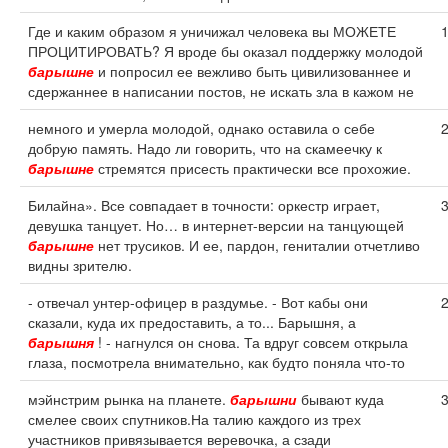
Где и каким образом я уничижал человека вы МОЖЕТЕ
ПРОЦИТИРОВАТЬ? Я вроде бы оказал поддержку молодой
барышне
и попросил ее вежливо быть цивилизованнее и
сдержаннее в написании постов, не искать зла в кажом не
немного и умерла молодой, однако оставила о себе
добрую память. Надо ли говорить, что на скамеечку к
барышне
стремятся присесть практически все прохожие.
Билайна». Все совпадает в точности: оркестр играет,
девушка танцует. Но… в интернет-версии на танцующей
барышне
нет трусиков. И ее, пардон, гениталии отчетливо
видны зрителю.
- отвечал унтер-офицер в раздумье. - Вот кабы они
сказали, куда их предоставить, а то... Барышня, а
барышня
! - нагнулся он снова. Та вдруг совсем открыла
глаза, посмотрела внимательно, как будто поняла что-то
мэйнстрим рынка на планете.
барышни
бывают куда
смелее своих спутников.На талию каждого из трех
участников привязывается веревочка, а сзади