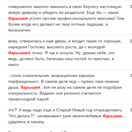
совершенно законно заманить в свою берлогу настоящую
живую девушку и убедить ее раздеться. Еще бы — какая
барышня
устоит против профессионального массажа! Тем
более когда его делают не твои потные ладошки, а
бесконечно
вижу, отворилась к нам дверь, и входит такая-то хорошая,
нарядная Госпожа, высокого роста, да с молодой
барышней
точно. Я так и ахнула. Ну, думаю себе, это
ведь, должно быть, батюшка наш гостей-то прислал, а
никто
: столь сознательная, возращенная карьера,
перфекционист. В самом деле мур – прямо-таки нежная
душа,
барышня
, коя ни разу на самом деле не подобран
специальность. Видимо они резонно считаются
превосходной парой
это?' А ведь надо еще и Старый Новый год отпраздновать.
'Что делать?!'- заламывают руки жизнелюбивые
барышни
,
ударяясь в панику.