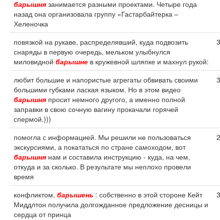
барышня
занимается разными проектами. Четыре года
назад она организовала группу «Гастарбайтерка –
Хеленочка
повязкой на рукаве, распределявший, куда подвозить
снаряды в первую очередь, мельком улыбнулся
миловидной
барышне
в кружевной шляпке и махнул рукой:
любит большие и напористые агрегаты обвивать своими
большими губками лаская языком. Но в этом видео
барышня
просит немного другого, а именно полной
заправки в свою сочную вагину прокачали горячей
спермой.)))
помогла с информацией. Мы решили не пользоваться
экскурсиями, а покататься по стране самоходом, вот
барышня
нам и составила инструкцию - куда, на чем,
откуда и за сколько. В результате мы неплохо провели
время
конфликтом.
барышень
: собственно в этой стороне Кейт
Миддлтон получила долгожданное предложение десницы и
сердца от принца