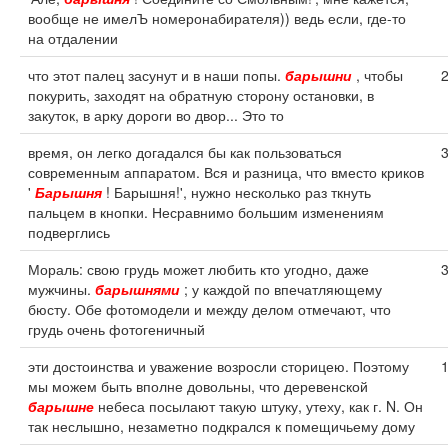
вообще не имелЪ номеронабирателя)) ведь если, где-то
на отдалении
что этот палец засунут и в наши попы.
барышни
, чтобы
покурить, заходят на обратную сторону остановки, в
закуток, в арку дороги во двор... Это то
время, он легко догадался бы как пользоваться
современным аппаратом. Вся и разница, что вместо криков
'
Барышня
! Барышня!', нужно несколько раз ткнуть
пальцем в кнопки. Несравнимо большим изменениям
подверглись
Мораль: свою грудь может любить кто угодно, даже
мужчины.
барышнями
; у каждой по впечатляющему
бюсту. Обе фотомодели и между делом отмечают, что
грудь очень фотогеничный
эти достоинства и уважение возросли сторицею. Поэтому
мы можем быть вполне довольны, что деревенской
барышне
небеса посылают такую штуку, утеху, как г. N. Он
так неслышно, незаметно подкрался к помещичьему дому