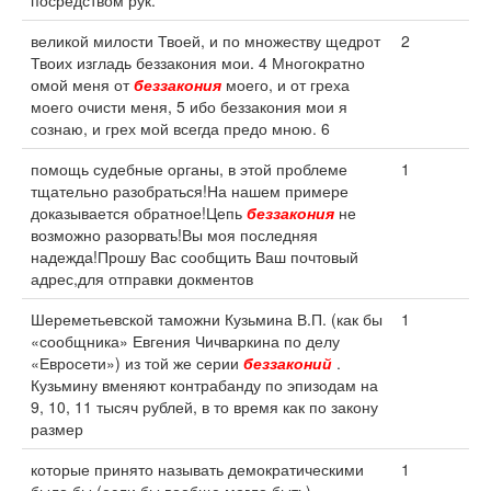
посредством рук.
великой милости Твоей, и по множеству щедрот
2
Твоих изгладь беззакония мои. 4 Многократно
омой меня от
беззакония
моего, и от греха
моего очисти меня, 5 ибо беззакония мои я
сознаю, и грех мой всегда предо мною. 6
помощь судебные органы, в этой проблеме
1
тщательно разобраться!На нашем примере
доказывается обратное!Цепь
беззакония
не
возможно разорвать!Вы моя последняя
надежда!Прошу Вас сообщить Ваш почтовый
адрес,для отправки докментов
Шереметьевской таможни Кузьмина В.П. (как бы
1
«сообщника» Евгения Чичваркина по делу
«Евросети») из той же серии
беззаконий
.
Кузьмину вменяют контрабанду по эпизодам на
9, 10, 11 тысяч рублей, в то время как по закону
размер
которые принято называть демократическими
1