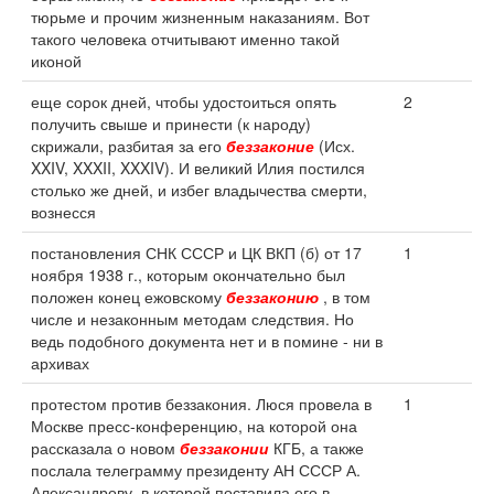
тюрьме и прочим жизненным наказаниям. Вот
такого человека отчитывают именно такой
иконой
еще сорок дней, чтобы удостоиться опять
2
получить свыше и принести (к народу)
скрижали, разбитая за его
беззаконие
(Исх.
XXIV, XXXII, XXXIV). И великий Илия постился
столько же дней, и избег владычества смерти,
вознесся
постановления СНК СССР и ЦК ВКП (б) от 17
1
ноября 1938 г., которым окончательно был
положен конец ежовскому
беззаконию
, в том
числе и незаконным методам следствия. Но
ведь подобного документа нет и в помине - ни в
архивах
протестом против беззакония. Люся провела в
1
Москве пресс-конференцию, на которой она
рассказала о новом
беззаконии
КГБ, а также
послала телеграмму президенту АН СССР А.
Александрову, в которой поставила его в