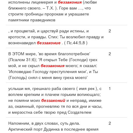
исполнены лицемерия и
беззакония
(любви
ближнего своего. – Т.Х. ). Горе вам …, что
строите гробницы пророкам и украшаете
памятники праведников
, и процветай, и царствуй ради истины, и
2
кротости, и правды. Стих: Ты возлюбил правду и
возненавидел
беззаконие
. ( Пс.44:5,8 )
В ЭТОМ мире, 'во время благопотребное'
2
(Псалом 31:6); 'Я открыл Тебе (Господи) грех
мой, и не скрыл
беззакония
моего; я сказал:
'Исповедаю Господу преступления мои', и Ты
(Господь) снял с меня вину греха моего'
услыши мя, грешнаго раба своего ( имя рек ), с
1
воплем крепким и плачем горьким вопиющаго;
не помяни моих
беззаконий
и неправд, имиже
аз, окаянный, прогневляю тя по вся дни и часы,
и мерзостна себе творю пред Создателем
Напомним, в двух словах, суть дела.
2
Арктический порт Дудинка в последнее время