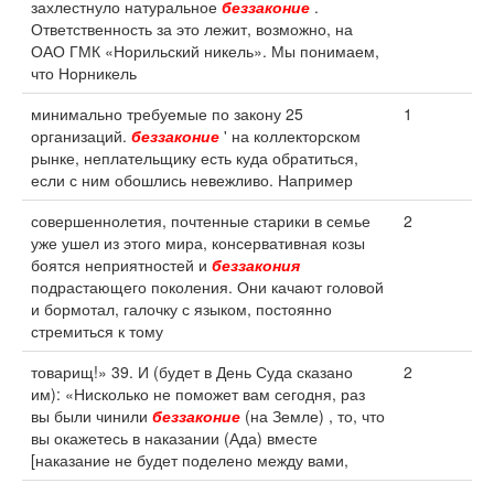
захлестнуло натуральное
беззаконие
.
Ответственность за это лежит, возможно, на
ОАО ГМК «Норильский никель». Мы понимаем,
что Норникель
минимально требуемые по закону 25
1
организаций.
беззаконие
' на коллекторском
рынке, неплательщику есть куда обратиться,
если с ним обошлись невежливо. Например
совершеннолетия, почтенные старики в семье
2
уже ушел из этого мира, консервативная козы
боятся неприятностей и
беззакония
подрастающего поколения. Они качают головой
и бормотал, галочку с языком, постоянно
стремиться к тому
товарищ!» 39. И (будет в День Суда сказано
2
им): «Нисколько не поможет вам сегодня, раз
вы были чинили
беззаконие
(на Земле) , то, что
вы окажетесь в наказании (Ада) вместе
[наказание не будет поделено между вами,