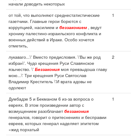
начали доводить некоторых
от той, что выполняют среднестатистические
1
газетчики. Главные герои борются с
коррупцией, насилием и
беззаконием
, ведут
хронику палестино-израильского конфликта и
военных действий в Ираке. Особо хочется
отметить,
лукаваго...\' Вместо предисловия. \'Вы же род
2
избран\'. Чудо крещения Руси Славянское
язычество. \'
Беззакония
моя превзыдоша главу
мою...\' Три крещения Руси Святослав
Владимир Креститель \'И врата адовы не
одолеют
Думбадзе 5 и Бекманом 6 из-за вопроса о
1
евреях. В этом произведении автор с
возмущением разоблачает
беззакония
генералов, говорит о притеснениях и бесправии
евреев, которых генерал наделяет эпитетом
«жид порхатый