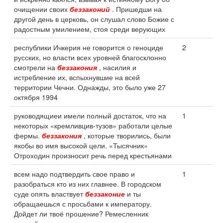
очищении своих
беззаконий
. Пришедши на
другой день в церковь, он слушал слово Божие с
радостным умилением, стоя среди верующих
республики Ичкерия не говорится о геноциде
2
русских, но власти всех уровней благосклонно
смотрели на
беззакония
, насилия и
истребление их, вспыхнувшие на всей
территории Чечни. Однажды, это было уже 27
октября 1994
руководящиеи имели полный достаток, что на
1
некоторых «кремливцив-тузов» работали целые
фермы.
беззакония
, которые творились, были
якобы во имя высокой цели. «Тысячник»
Отроходин произносит речь перед крестьянами
всем надо подтвердить свое право и
1
разобраться кто из них главнее. В городском
суде опять властвует
беззаконие
и ты
обращаешься с просьбами к императору.
Дойдет ли твоё прошение? Ремесленник