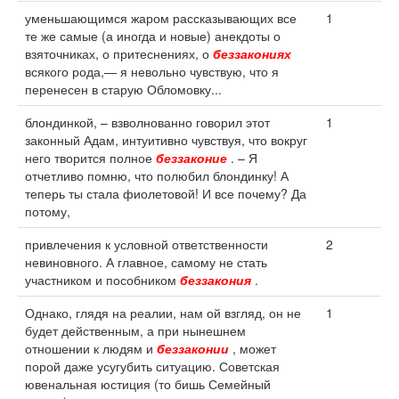
уменьшающимся жаром рассказывающих все
1
те же самые (а иногда и новые) анекдоты о
взяточниках, о притеснениях, о
беззакониях
всякого рода,— я невольно чувствую, что я
перенесен в старую Обломовку...
блондинкой, – взволнованно говорил этот
1
законный Адам, интуитивно чувствуя, что вокруг
него творится полное
беззаконие
. – Я
отчетливо помню, что полюбил блондинку! А
теперь ты стала фиолетовой! И все почему? Да
потому,
привлечения к условной ответственности
2
невиновного. А главное, самому не стать
участником и пособником
беззакония
.
Однако, глядя на реалии, нам ой взгляд, он не
1
будет действенным, а при нынешнем
отношении к людям и
беззаконии
, может
порой даже усугубить ситуацию. Советская
ювенальная юстиция (то бишь Семейный