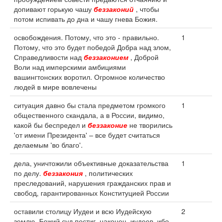
допивают горькую чашу
беззаконий
, чтобы
потом испивать до дна и чашу гнева Божия.
освобождения. Потому, что это - правильно.
1
Потому, что это будет победой Добра над злом,
Справедливости над
беззаконием
, Доброй
Воли над имперскими амбициями
вашингтонских воротил. Огромное количество
людей в мире вовлечены
ситуация давно бы стала предметом громкого
1
общественного скандала, а в России, видимо,
какой бы беспредел и
беззаконие
не творились
'от имени Президента' – все будет считаться
делаемым 'во благо'.
дела, уничтожили объективные доказательства
1
по делу.
беззакония
, политических
преследований, нарушения гражданских прав и
свобод, гарантированных Конституцией России
оставили столицу Иудеи и всю Иудейскую
2
землю. Божий суд постиг, наконец, иудеев, ибо