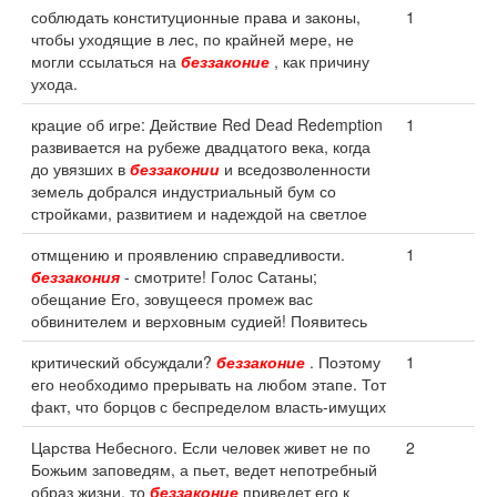
соблюдать конституционные права и законы,
1
чтобы уходящие в лес, по крайней мере, не
могли ссылаться на
беззаконие
, как причину
ухода.
крацие об игре: Действие Red Dead Redemption
1
развивается на рубеже двадцатого века, когда
до увязших в
беззаконии
и вседозволенности
земель добрался индустриальный бум со
стройками, развитием и надеждой на светлое
отмщению и проявлению справедливости.
1
беззакония
- смотрите! Голос Сатаны;
обещание Его, зовущееся промеж вас
обвинителем и верховным судией! Появитесь
критический обсуждали?
беззаконие
. Поэтому
1
его необходимо прерывать на любом этапе. Тот
факт, что борцов с беспределом власть-имущих
Царства Небесного. Если человек живет не по
2
Божьим заповедям, а пьет, ведет непотребный
образ жизни, то
беззаконие
приведет его к