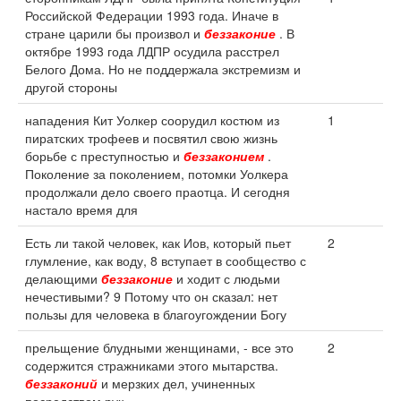
Российской Федерации 1993 года. Иначе в
стране царили бы произвол и
беззаконие
. В
октябре 1993 года ЛДПР осудила расстрел
Белого Дома. Но не поддержала экстремизм и
другой стороны
нападения Кит Уолкер соорудил костюм из
1
пиратских трофеев и посвятил свою жизнь
борьбе с преступностью и
беззаконием
.
Поколение за поколением, потомки Уолкера
продолжали дело своего праотца. И сегодня
настало время для
Есть ли такой человек, как Иов, который пьет
2
глумление, как воду, 8 вступает в сообщество с
делающими
беззаконие
и ходит с людьми
нечестивыми? 9 Потому что он сказал: нет
пользы для человека в благоугождении Богу
прельщение блудными женщинами, - все это
2
содержится стражниками этого мытарства.
беззаконий
и мерзких дел, учиненных