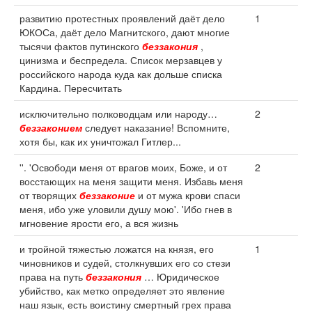
развитию протестных проявлений даёт дело
1
ЮКОСа, даёт дело Магнитского, дают многие
тысячи фактов путинского
беззакония
,
цинизма и беспредела. Список мерзавцев у
российского народа куда как дольше списка
Кардина. Пересчитать
исключительно полководцам или народу…
2
беззаконием
следует наказание! Вспомните,
хотя бы, как их уничтожал Гитлер...
''. 'Освободи меня от врагов моих, Боже, и от
2
восстающих на меня защити меня. Избавь меня
от творящих
беззаконие
и от мужа крови спаси
меня, ибо уже уловили душу мою'. 'Ибо гнев в
мгновение ярости его, а вся жизнь
и тройной тяжестью ложатся на князя, его
1
чиновников и судей, столкнувших его со стези
права на путь
беззакония
… Юридическое
убийство, как метко определяет это явление
наш язык, есть воистину смертный грех права