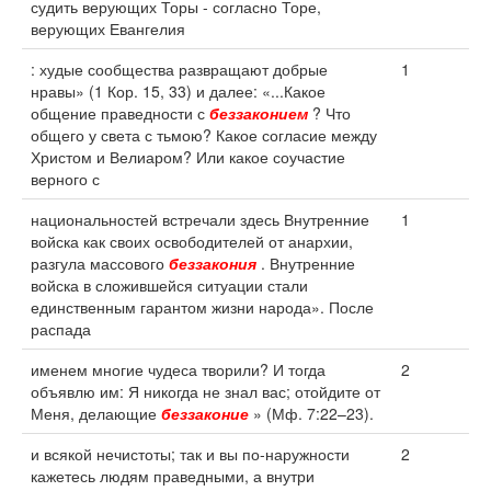
судить верующих Торы - согласно Торе,
верующих Евангелия
: худые сообщества развращают добрые
1
нравы» (1 Кор. 15, 33) и далее: «...Какое
общение праведности с
беззаконием
? Что
общего у света с тьмою? Какое согласие между
Христом и Велиаром? Или какое соучастие
верного с
национальностей встречали здесь Внутренние
1
войска как своих освободителей от анархии,
разгула массового
беззакония
. Внутренние
войска в сложившейся ситуации стали
единственным гарантом жизни народа». После
распада
именем многие чудеса творили? И тогда
2
объявлю им: Я никогда не знал вас; отойдите от
Меня, делающие
беззаконие
» (Мф. 7:22–23).
и всякой нечистоты; так и вы по-наружности
2
кажетесь людям праведными, а внутри