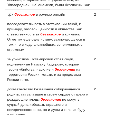
'благороднейшие' онемели, были безгласны, как
<p>
беззаконие
в режиме онлайн
2
последовательность в отстаивании такой, к
1
примеру, базовой ценности в обществе, как
ответственность за
беззаконие
и криминал.
Отметим еще одну истину, заключающуюся в
том, что в ходе сложнейших, сопряженных с
огромным
за убийством Эстемировой стоят люди,
2
подчиненные Рамзану Кадырову, которые
творят убийства, насилие и
беззакония
на
территории России, кстати, и за пределами
России тоже.
доказательство беззакония собирающейся
2
родить, так зачавшие в своем сердце от греха и
рождающие плоды
беззакония
не могут в
судный день избежать страшного и
неизреченного огня, но и души и тела их будут
одинаково