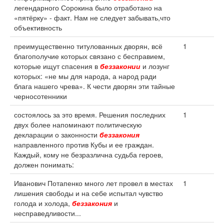
легендарного Сорокина было отработано на
«пятёрку» - факт. Нам не следует забывать,что
объективность
преимущественно титулованных дворян, всё
1
благополучие которых связано с бесправием,
которые ищут спасения в
беззаконии
и лозунг
которых: «не мы для народа, а народ ради
блага нашего чрева». К чести дворян эти тайные
черносотенники
состоялось за это время. Решения последних
1
двух более напоминают политическую
декларации о законности
беззакония
направленного против Кубы и ее граждан.
Каждый, кому не безразлична судьба героев,
должен понимать:
Иванович Потапенко много лет провел в местах
1
лишения свободы и на себе испытал чувство
голода и холода,
беззакония
и
несправедливости...