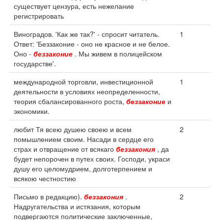
существует цензура, есть нежелание
регистрировать
Виноградов. 'Как же так?' - спросит читатель.
1
Ответ: 'Беззаконие - оно не красное и не белое.
Оно -
беззаконие
. Мы живем в полицейском
государстве'.
международной торговли, инвестиционной
1
деятельности в условиях неопределенности,
теория сбалансированного роста,
беззаконие
и
экономики.
любит Тя всею душею своею и всем
2
помышлением своим. Насади в сердце его
страх и отвращение от всякаго
беззакония
, да
будет непорочен в путех своих. Господи, украси
душу его целомудрием, долготерпением и
всякою честностию
Письмо в редакцию).
беззакония
.
2
Надругательства и истязания, которым
подвергаются политические заключенные,