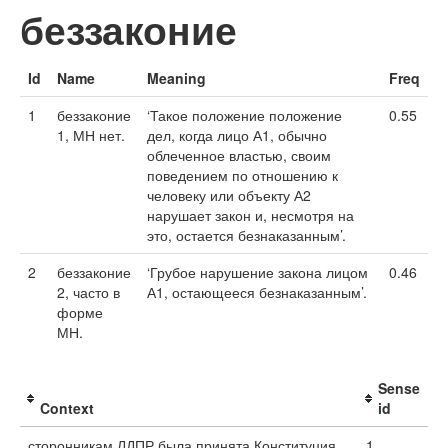
беззаконие
Id
Name
Meaning
Freq
1
беззаконие
‘Такое положение положение
0.55
1, МН нет.
дел, когда лицо А1, обычно
облеченное властью, своим
поведением по отношению к
человеку или объекту А2
нарушает закон и, несмотря на
это, остается безнаказанным’.
2
беззаконие
‘Грубое нарушение закона лицом
0.46
2, часто в
А1, остающееся безнаказанным’.
форме
МН.
Sense
Context
id
сторонникам ЛДПР была принята Конституция
1