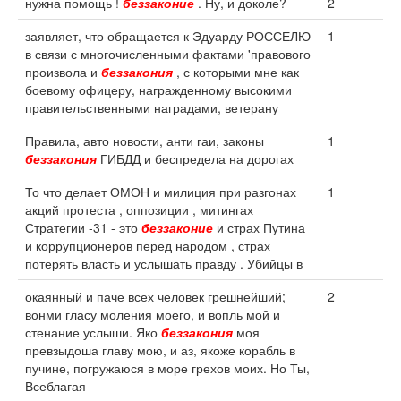
нужна помощь !
беззаконие
. Ну, и доколе?
2
заявляет, что обращается к Эдуарду РОССЕЛЮ
1
в связи с многочисленными фактами 'правового
произвола и
беззакония
, с которыми мне как
боевому офицеру, награжденному высокими
правительственными наградами, ветерану
Правила, авто новости, анти гаи, законы
1
беззакония
ГИБДД и беспредела на дорогах
То что делает ОМОН и милиция при разгонах
1
акций протеста , оппозиции , митингах
Стратегии -31 - это
беззаконие
и страх Путина
и коррупционеров перед народом , страх
потерять власть и услышать правду . Убийцы в
окаянный и паче всех человек грешнейший;
2
вонми гласу моления моего, и вопль мой и
стенание услыши. Яко
беззакония
моя
превзыдоша главу мою, и аз, якоже корабль в
пучине, погружаюся в море грехов моих. Но Ты,
Всеблагая