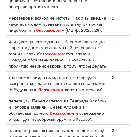
цинизму и внезапности носят характер
диверсии против малого
мертвецов и всякой нечистоты. Так и вы внешне
2
кажетесь людям праведными, а внутри полны
лицемерия и
беззакония
» (Матф. 23:27, 28).
или даже царского дворца, Иеремия восклицал:
1
'Горе тому, кто строит дом свой неправдою и
горницы свои
беззаконием
твои глаза и
...сердце обращены только... к корысти и к
пролитию невинной крови, к тому, чтобы делать
трех поколений, и голода. Этот голод будет
2
возвращаться часто в соответствии со словами:
'Я буду карать
беззакония
железным жезлом'.
делегаций. Перед отлетом из Белграда Холбрук
1
и Гэлбард заявили: 'Север Албании в
обстановке полного
беззакония
и совершенно
открыт для переброски оружия в Косово'.
плакал о грехах своих, посыпал пеплом голову
2
и искренно каялся, взывая к истинному Богу об