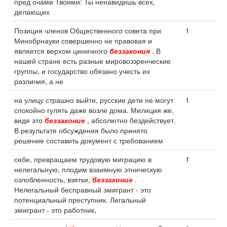
пред очами Твоими: Ты ненавидишь всех,
делающих
Позиция членов Общественного совета при
1
Минобрнауки совершенно не правовая и
является верхом циничного
беззакония
. В
нашей стране есть разные мировоззренческие
группы, и государство обязано учесть их
различия, а не
на улицу страшно выйти, русские дети не могут
1
спокойно гулять даже возле дома. Милиция же,
видя это
беззаконие
, абсолютно бездействует.
В результате обсуждения было принято
решение составить документ с требованием
себе, превращаем трудовую миграцию в
1
нелегальную, плодим взаимную этническую
озлобленность, взятки,
беззаконие
.
Нелегальный бесправный эмигрант - это
потенциальный преступник. Легальный
эмигрант - это работник,