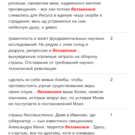
роскоши, своеволие века, надменного мечтою
просвещения, - все сии потоки
беззакония
сливались для Иисуса в единую чашу скорби и
страдания; весь ад устремился на сию
небесную душу, и дивно
грамотность и взлет фундаментальных научных
2
исследований. Но рядом с этим голод и
разруха, репрессии и
беззаконие
,
вынужденные огромные затраты на оборону
страны. Отставание от требований научно-
технической революции
сделать из себя живые бомбы, чтобы
2
противостоять угрозе существованию веры
своих отцов…
беззакония
ваши более, нежели
язычники, которые вокруг вас, по уставам Моим
не поступаете и постановлений Моих
страны бессмысленно. Даже в Иваново, где
1
губернатор — сын известного священника
Александра Меня, творится
беззаконие
. Здесь,
к счастью, все по-другому, хотя и очевидно