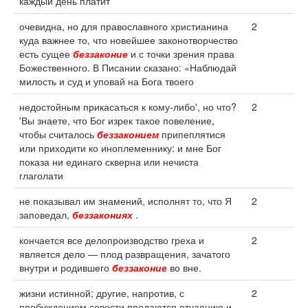
каждый день платит
очевидна, но для православного христианина
2
куда важнее то, что новейшее законотворчество
есть сущее
беззаконие
и с точки зрения права
Божественного. В Писании сказано: «Наблюдай
милость и суд и уповай на Бога твоего
недостойным прикасаться к кому-либо', но что?
2
'Вы знаете, что Бог изрек такое повеление,
чтобы считалось
беззаконием
припеплятися
или приходити ко иноплеменнику: и мне Бог
показа ни единаго скверна или нечиста
глаголати
не показывал им знамений, исполнят то, что Я
2
заповедал,
беззакониях
.
кончается все делопроизводство греха и
2
является дело — плод развращения, зачатого
внутри и родившего
беззаконие
во вне.
жизни истинной; другие, напротив, с
2
пробуждением совести предаются отчаянию и