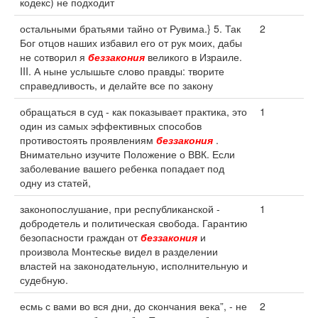
кодекс) не подходит
остальными братьями тайно от Рувима.} 5. Так
2
Бог отцов наших избавил его от рук моих, дабы
не сотворил я
беззакония
великого в Израиле.
III. А ныне услышьте слово правды: творите
справедливость, и делайте все по закону
обращаться в суд - как показывает практика, это
1
один из самых эффективных способов
противостоять проявлениям
беззакония
.
Внимательно изучите Положение о ВВК. Если
заболевание вашего ребенка попадает под
одну из статей,
законопослушание, при республиканской -
1
добродетель и политическая свобода. Гарантию
безопасности граждан от
беззакония
и
произвола Монтескье видел в разделении
властей на законодательную, исполнительную и
судебную.
есмь с вами во вся дни, до скончания века”, - не
2