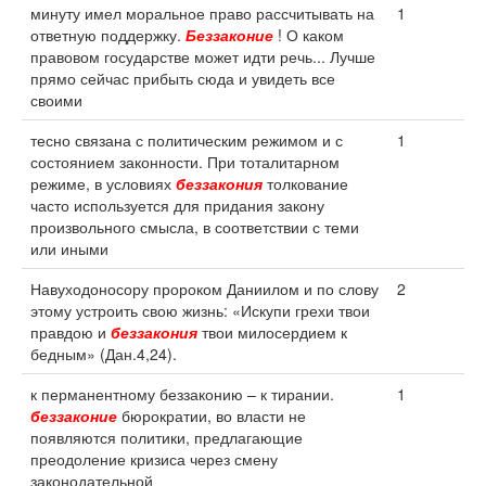
минуту имел моральное право рассчитывать на
1
ответную поддержку.
Беззаконие
! О каком
правовом государстве может идти речь... Лучше
прямо сейчас прибыть сюда и увидеть все
своими
тесно связана с политическим режимом и с
1
состоянием законности. При тоталитарном
режиме, в условиях
беззакония
толкование
часто используется для придания закону
произвольного смысла, в соответствии с теми
или иными
Навуходоносору пророком Даниилом и по слову
2
этому устроить свою жизнь: «Искупи грехи твои
правдою и
беззакония
твои милосердием к
бедным» (Дан.4,24).
к перманентному беззаконию – к тирании.
1
беззаконие
бюрократии, во власти не
появляются политики, предлагающие
преодоление кризиса через смену
законодательной