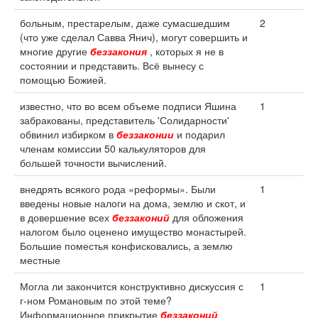
больным, престарелым, даже сумасшедшим
2
(что уже сделал Савва Янич), могут совершить и
многие другие
беззакония
, которых я не в
состоянии и представить. Всё вынесу с
помощью Божией.
известно, что во всем объеме подписи Яшина
1
забракованы, представитель 'Солидарности'
обвинил избирком в
беззаконии
и подарил
членам комиссии 50 калькуляторов для
большей точности вычислений.
внедрять всякого рода «реформы». Были
1
введены новые налоги на дома, землю и скот, и
в довершение всех
беззаконий
для обложения
налогом было оценено имущество монастырей.
Большие поместья конфисковались, а землю
местные
Могла ли закончится конструктивно дискуссия с
1
г-ном Романовым по этой теме?
Информационное прикрытие
беззаконий