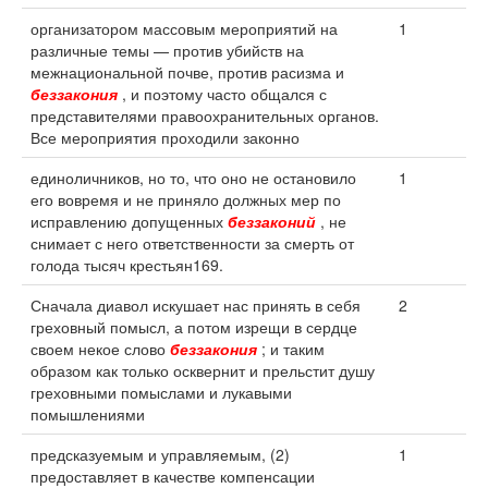
организатором массовым мероприятий на
1
различные темы — против убийств на
межнациональной почве, против расизма и
беззакония
, и поэтому часто общался с
представителями правоохранительных органов.
Все мероприятия проходили законно
единоличников, но то, что оно не остановило
1
его вовремя и не приняло должных мер по
исправлению допущенных
беззаконий
, не
снимает с него ответственности за смерть от
голода тысяч крестьян169.
Сначала диавол искушает нас принять в себя
2
греховный помысл, а потом изрещи в сердце
своем некое слово
беззакония
; и таким
образом как только осквернит и прельстит душу
греховными помыслами и лукавыми
помышлениями
предсказуемым и управляемым, (2)
1
предоставляет в качестве компенсации