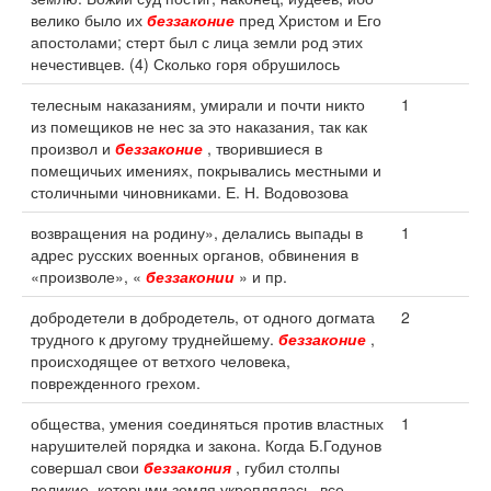
велико было их
беззаконие
пред Христом и Его
апостолами; стерт был с лица земли род этих
нечестивцев. (4) Сколько горя обрушилось
телесным наказаниям, умирали и почти никто
1
из помещиков не нес за это наказания, так как
произвол и
беззаконие
, творившиеся в
помещичьих имениях, покрывались местными и
столичными чиновниками. Е. Н. Водовозова
возвращения на родину», делались выпады в
1
адрес русских военных органов, обвинения в
«произволе», «
беззаконии
» и пр.
добродетели в добродетель, от одного догмата
2
трудного к другому труднейшему.
беззаконие
,
происходящее от ветхого человека,
поврежденного грехом.
общества, умения соединяться против властных
1
нарушителей порядка и закона. Когда Б.Годунов
совершал свои
беззакония
, губил столпы
великие, которыми земля укреплялась, все