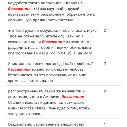
неудобств такого положения – право на
беззаконие
, (3) как круговой порукой
повязывает этим беззаконием, обрекая его на
дальнейшую преданность системе
что Твоя рука не оскудела, чтобы спасать и ухо
2
Твое не отяжелело, чтобы слушать, но я
сознаю, что наши
беззакония
и грехи могут
разделить нас с Тобой и Твоими обильными
благословениями (см. Ис. 59:1, 2). Я не могу
Христианская психология Где найти любовь?
2
беззакония
во многих охладеет любовь.
Исполняется ли это предсказание в наше
время... ... читать далее
распространением такой же ненависти и
2
демагогии, что и в Америке.
беззаконие
.
Станция имела лицензию палестинского
министерства связи. Речь идет о том, чтобы
заглушить голоса,
бездействие, свойственные владычеству
1