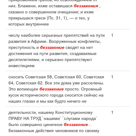
них. Блажени, ихже оставишася
беззакония
,
сказано о совершенном очищении; и ихже
прикрышася греси (Пс. 31, 1), — о тех, у
которых внутреннее
числу наиболее серьезных препятствий на пути
1
развития в Африке. Вооруженные конфликты,
преступность и
беззаконие
сводят на нет
достижения на пути развития, создаваемые
десятилетиями, и серьезно препятствуют
инвестициям
сносить Советская 58, Советская 60, Советская
1
64, Советская 62. Все эти дома уже расселены.
Это вопиющее
беззаконие
просто. Огромный
кусок исторического города сносится сейчас на
наших глазах и мы как будто ничего не
деятельности, нашему Конституционному
1
ПРАВУ НА ТРУД `нашими` `слугами народа`
было совершено циничное
беззаконие
.
Беззаконные действия чиновников по своему