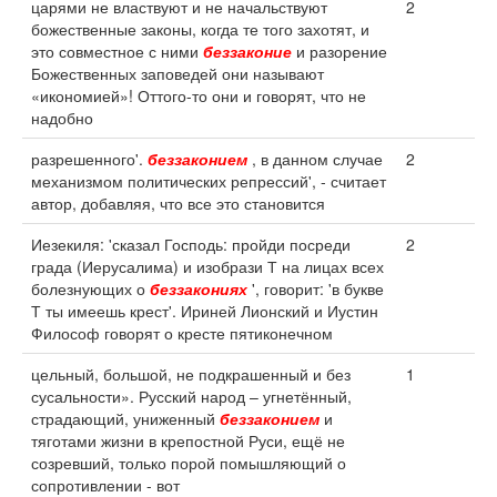
царями не властвуют и не начальствуют
2
божественные законы, когда те того захотят, и
это совместное с ними
беззаконие
и разорение
Божественных заповедей они называют
«икономией»! Оттого-то они и говорят, что не
надобно
разрешенного'.
беззаконием
, в данном случае
2
механизмом политических репрессий', - считает
автор, добавляя, что все это становится
Иезекиля: 'сказал Господь: пройди посреди
2
града (Иерусалима) и изобрази Т на лицах всех
болезнующих о
беззакониях
', говорит: 'в букве
Т ты имеешь крест'. Ириней Лионский и Иустин
Философ говорят о кресте пятиконечном
цельный, большой, не подкрашенный и без
1
сусальности». Русский народ – угнетённый,
страдающий, униженный
беззаконием
и
тяготами жизни в крепостной Руси, ещё не
созревший, только порой помышляющий о
сопротивлении - вот