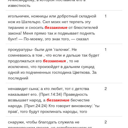
известность
игольничек, ножницы или добротный складной
1
нож из Шательро. Сил моих нет терпеть эту
тиранию и сносить
беззаконие
от блюстителей
закона! Меня прямо так и подмывает поднять
бунт! — По-моему, это знак того, — сказал
прокуратуры- были для 'галочки'. Не
1
сомневаюсь в том , что если и дальше так будет
продолжаться его
беззакония
, то не
исключено, что произойдет в дальнем суицид
одной из подчиненных господина Цветкова. За
последний
ненавидит сына; а кто любит, тот с детства
2
наказывает его. (Прит.14:34) Праведность
возвышает народ, а
беззаконие
бесчестие
народа. (Прит.24:24) Кто говорит виновному: 'ты
прав', того будут проклинать народы, того
снаружи, чтобы благодать служила не
2
прикровением грехов, но освобождением от