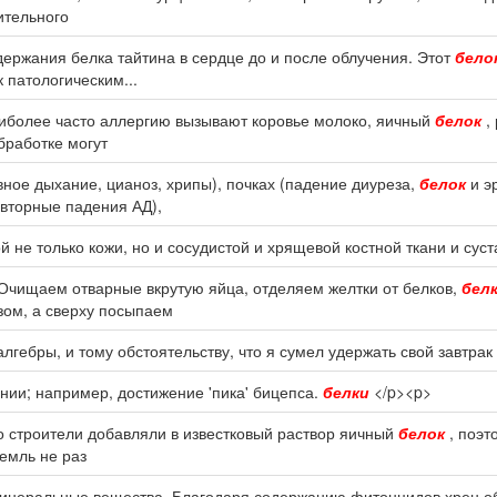
тительного
ержания белка тайтина в сердце до и после облучения. Этот
бело
 патологическим...
иболее часто аллергию вызывают коровье молоко, яичный
белок
, 
бработке могут
ное дыхание, цианоз, хрипы), почках (падение диуреза,
белок
и э
овторные падения АД),
 не только кожи, но и сосудистой и хрящевой костной ткани и суст
Очищаем отварные вкрутую яйца, отделяем желтки от белков,
бел
зом, а сверху посыпаем
алгебры, и тому обстоятельству, что я сумел удержать свой завтрак
ии; например, достижение 'пика' бицепса.
белки
</p><p>
то строители добавляли в известковый раствор яичный
белок
, поэт
емль не раз
минеральные вещества. Благодаря содержанию фитонцидов хрен о