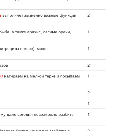
к
выполняет жизненно важные функции
2
рыба, а также арахис, лесные орехи,
1
ритроциты в моче), мозге
1
авов
2
ки
натираем на мелкой терке и посыпаем
1
2
1
ому даже сегодня невозможно разбить
1
бладает бактерицидными свойствами
2