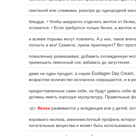
сметаной или сливками, разотри до однородной мас
блюдце. • Чтобы аккуратно отделить желток от белка
останется. • Если требуется только белок, а желток 
и всякие порывы могут повлиять. А у них, такое впеч
попасть и все! Скажете, луком практикуют? Вот прос
помаленьку размешивая, добавить охлажденную мо
примешать лимонный сок, взбивать до загустения.
даже не один продукт, а серия Ecollagen Day Cream,
возрастом количество коллагена сокращается, и в ре
предоставленные сами себе, не будут давать себе ф
должны иметь хорошую мускулатуру. Правильные фи
<p>
белок
развивается у младенцев или у детей, кот
коровьего молока, аминокислотный профиль которого
питательные вещества и может быть использована в 