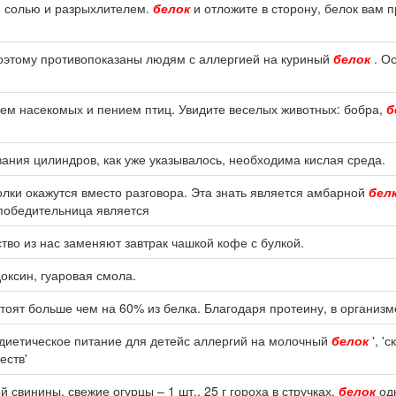
м, солью и разрыхлителем.
белок
и отложите в сторону, белок вам 
поэтому противопоказаны людям с аллергией на куриный
белок
. О
ем насекомых и пением птиц. Увидите веселых животных: бобра,
б
вания цилиндров, как уже указывалось, необходима кислая среда.
колки окажутся вместо разговора. Эта знать является амбарной
бел
победительница является
во из нас заменяют завтрак чашкой кофе с булкой.
оксин, гуаровая смола.
тоят больше чем на 60% из белка. Благодаря протеину, в организм
, 'диетическое питание для детейс аллергий на молочный
белок
', '
еств'
 свинины, свежие огурцы – 1 шт., 25 г гороха в стручках,
белок
одн