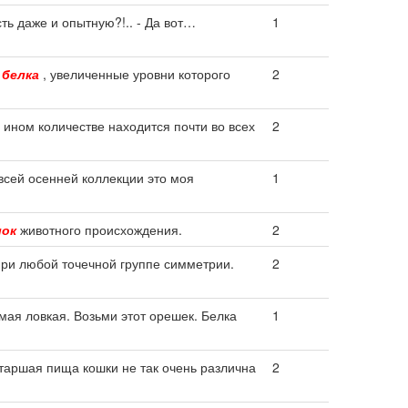
сть даже и опытную?!.. - Да вот…
1
,
белка
, увеличенные уровни которого
2
 ином количестве находится почти во всех
2
всей осенней коллекции это моя
1
лок
животного происхождения.
2
ри любой точечной группе симметрии.
2
амая ловкая. Возьми этот орешек. Белка
1
таршая пища кошки не так очень различна
2