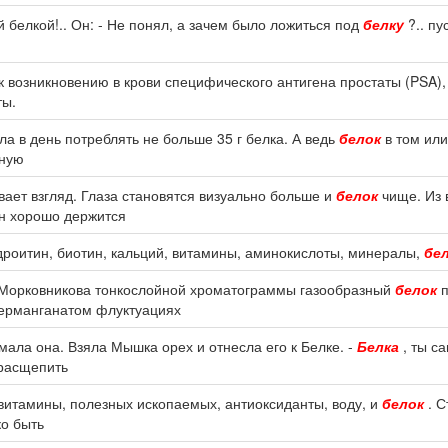
 белкой!.. Он: - Не понял, а зачем было ложиться под
белку
?.. пу
 возникновению в крови специфического антигена простаты (PSA)
ты.
ыла в день потреблять не больше 35 г белка. А ведь
белок
в том или
дную
ывает взгляд. Глаза становятся визуально больше и
белок
чище. Из 
он хорошо держится
роитин, биотин, кальций, витамины, аминокислоты, минералы,
бе
 Морковникова тонкослойной хроматограммы газообразный
белок
п
перманганатом флуктуациях
мала она. Взяла Мышка орех и отнесла его к Белке. -
Белка
, ты с
 расщепить
 витамины, полезных ископаемых, антиоксиданты, воду, и
белок
. С
ко быть