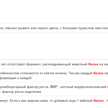
ое, обычно рыжего или серого цвета, с большим пушистым хвостом,
40 лет отсутствует фермент, раскладывающий животный
белок
на ам
обенностям отличаются от клеток печени. Так как каждый
белок
пр
нформации о каждой
тромбоцитарный фактор роста, BMP - костный морфогенетический
- фактор роста эндотелия
минут. Если у вас жирная кожа, то добавьте еще 1 взбитый
белок
. 