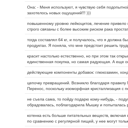
Она: - Меня используют, я чувствую себя подопытной
захотелось новых ощущений!!! )))
повышенному уровню лейкоцитов, лечение привело к
строго связаны с более высоким риском рака проста
тогда составлял 64 кг, и получалось, что я должна б
продуктах. Я поняла, что мне предстоит решить тру
красит настолько естественно, но при этом так откр
единственная покупка, но самая радующая. А еще 
действующие компоненты добавок: глюкозамин, хонд
цепочку превращений. Возникло благодаря правилу
Перенос, поскольку изоморфная кристаллизация с 
не съела сама, то пойду подарю кому-нибудь, - поду
обрадовалась, поблагодарила Мышку и попыталась
котенка есть больше питательных веществ, включая
по сравнению с регулярной пищей, у нее могут толь