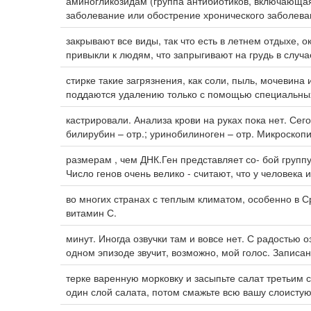
аминогликозидам (группа антибиотиков, включа
заболевание или обострение хронического заболева
закрывают все виды, так что есть в летнем отдыхе, 
привыкли к людям, что запрыгивают на грудь в случа
стирке такие загрязнения, как соли, пыль, мочевина
поддаются удалению только с помощью специальны
кастрировали. Анализа крови на руках пока нет. Сего
билирубин – отр.; уринобилиноген – отр. Микроскоп
размерам , чем ДНК.Ген представляет со- бой груп
Число генов очень велико - считают, что у человека 
во многих странах с теплым климатом, особенно в
витамин С.
минут. Иногда озвучки там и вовсе нет. С радостью 
одном эпизоде звучит, возможно, мой голос. Записа
терке варенную морковку и засыпьте салат третьим 
один слой салата, потом смажьте всю вашу слоистую