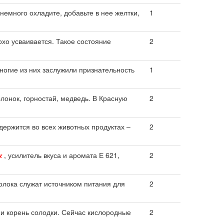
немного охладите, добавьте в нее желтки,
1
хо усваивается. Такое состояние
2
многие из них заслужили признательность
1
олонок, горностай, медведь. В Красную
2
держится во всех животных продуктах –
2
к
, усилитель вкуса и аромата Е 621,
2
лока служат источником питания для
2
и корень солодки. Сейчас кислородные
2