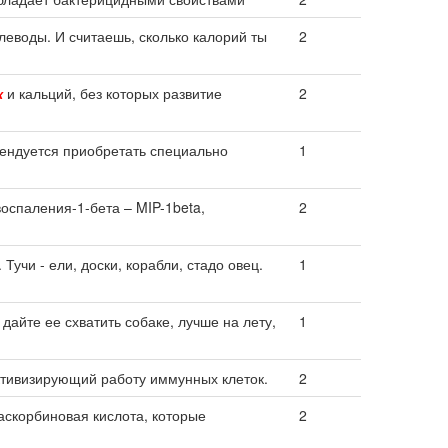
глеводы. И считаешь, сколько калорий ты
2
к
и кальций, без которых развитие
2
мендуется приобретать специально
1
оспаления-1-бета – MIP-1beta,
2
. Тучи - ели, доски, корабли, стадо овец.
1
 дайте ее схватить собаке, лучше на лету,
1
ктивизирующий работу иммунных клеток.
2
аскорбиновая кислота, которые
2