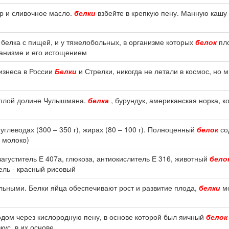
ар и сливочное масло.
белки
взбейте в крепкую пену. Манную кашу 
 белка с пищей, и у тяжелобольных, в организме которых
белок
пло
ганизме и его истощением
изнеса в России
Белки
и Стрелки, никогда не летали в космос, но 
теплой долине Чулышмана.
белка
, бурундук, американская норка, к
 углеводах (300 – 350 г), жирах (80 – 100 г). Полноценный
белок
со
, молоко)
загуститель Е 407а, глюкоза, антиокислитель Е 316, животный
бело
ель - красный рисовый
льными. Белки яйца обеспечивают рост и развитие плода,
белки
мо
дом через кислородную пену, в основе которой был яичный
белок
ус, в их основе