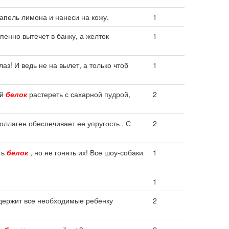
капель лимона и нанеси на кожу.
1
пенно вытечет в банку, а желток
1
лаз! И ведь не на вылет, а только чтоб
1
ый
белок
растереть с сахарной пудрой,
2
оллаген обеспечивает ее упругость . С
2
ть
белок
, но не гонять их! Все шоу-собаки
1
1
держит все необходимые ребенку
2