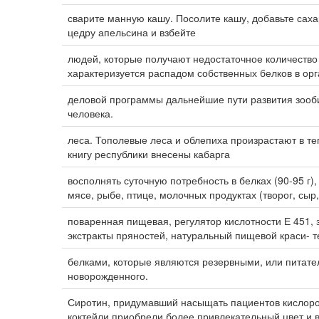
сварите манную кашу. Посолите кашу, добавьте сах
цедру апельсина и взбейте
людей, которые получают недостаточное количество
характеризуется распадом собственных белков в ор
деловой программы дальнейшие пути развития зооб
человека.
леса. Тополевые леса и облепиха произрастают в 
книгу республики внесены кабарга
восполнять суточную потребность в белках (90-95 г),
мясе, рыбе, птице, молочных продуктах (творог, сыр
поваренная пищевая, регулятор кислотности Е 451, 
экстракты пряностей, натуральный пищевой краси- т
белками, которые являются резервными, или питате
новорожденного.
Сиротин, придумавший насыщать пациентов кислоро
коктейли приобрели более привлекательный цвет и вк