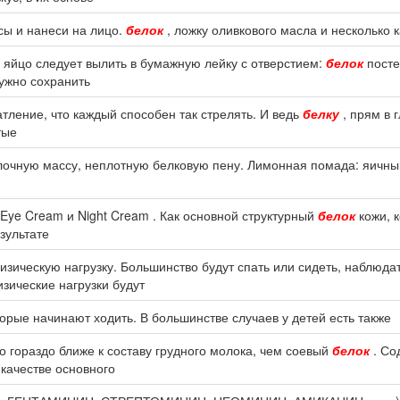
сы и нанеси на лицо.
белок
, ложку оливкового масла и несколько 
, яйцо следует вылить в бумажную лейку с отверстием:
белок
посте
нужно сохранить
атление, что каждый способен так стрелять. И ведь
белку
, прям в г
тые
лочную массу, неплотную белковую пену. Лимонная помада: яичн
 Eye Cream и Night Cream . Как основной структурный
белок
кожи, к
зультате
изическую нагрузку. Большинство будут спать или сидеть, наблюда
зические нагрузки будут
орые начинают ходить. В большинстве случаев у детей есть также
 гораздо ближе к составу грудного молока, чем соевый
белок
. Со
качестве основного