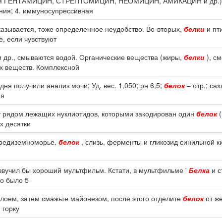
ющая ГЕНТАМИЦИН, СТРЕПТОМИЦИН, НЕОМИЦИН, АМИКАЦИН и др.)
ния; 4. иммуносупрессивная
оказывается, тоже определенное неудобство. Во-вторых,
белки
и пт
е, если чувствуют
 и др., смываются водой. Органические вещества (жиры,
белки
), с
х веществ. Комплексной
дня получили анализ мочи: Уд. вес. 1,050; рн 6,5;
белок
– отр.; сах
ия
пу рядом лежащих нуклиотидов, которыми закодирован один
белок
(
их десятки
 Средиземноморье.
белок
, слизь, ферменты и гликозид синильной ки
озвучил бы хороший мультфильм. Кстати, в мультфильме '
Белка
и с
но было 5
слоем, затем смажьте майонезом, после этого отделите
белок
от же
 горку