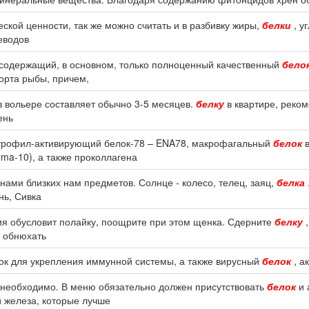
ской ценности, так же можно считать и в разбивку жиры,
белки
, у
леводов
 содержащий, в основном, только полноценный качественный
бело
орта рыбы, причем,
 вольере составляет обычно 3-5 месяцев.
белку
в квартире, реко
ень
йтрофил-активирующий белок-78 – ENA78, макрофагальный
белок
в
ma-10), а также проколлагена
ами близких нам предметов. Солнце - колесо, телец, заяц,
белка
ень, Сивка
ния обусловит полайку, поощрите при этом щенка. Сдерните
белку
,
ь обнюхать
лок для укрепления иммунной системы, а также вирусный
белок
, а
 необходимо. В меню обязательно должен присутствовать
белок
и 
 железа, которые лучше