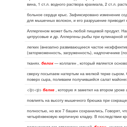
вина, 1 ст.л. водного раствора крахмала, 2 ст.л. рас
больное сердце крыс. Зафиксировано изменение сод
для мышечных волокон, и его разрушение приводит к
Аллергеном может быть любой пищевой продукт. На
цитрусовые и др. Аллергены рыбы при кулинарной о
легких (внезапно развивающееся частое неэффектив
(заторможенность, загруженность), надпочечнике (п
тканях.
белок
— коллаген , который является основой
сверху посыпаем натертым на мелкой терке сыром. 
поверх сыра, поливаем получившийся салат майоне
</p><p>
белке
, которую я заметил на втором уроке 
повлиять на высоту мышечного брюшка при сокращен
полностью, но все 7 башен сохранились. Говорят, ч
четырёхвековую кирпичную кладку. В последствии кр
размножают его отрезками корней.
белок
, многие 