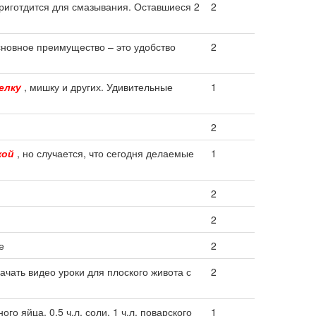
приготдится для смазывания. Оставшиеся 2
2
сновное преимущество – это удобство
2
елку
, мишку и других. Удивительные
1
2
кой
, но случается, что сегодня делаемые
1
2
2
е
2
скачать видео уроки для плоского живота с
2
ого яйца, 0.5 ч.л. соли, 1 ч.л. поварского
1