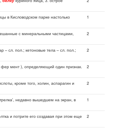
,
белку
куриного яйца; 3. острое
2
ицы в Кисловодском парке настолько
1
мешанные с минеральными частицами,
2
ар – сл. пол.; кетоновые тела – сл. пол.;
2
 фер мент ), определяющий один признак.
2
слоты, кроме того, холин, аспарагин и
2
трелка', недавно вышедшем на экран, в
1
лтка и потрите его создавая при этом еще
2