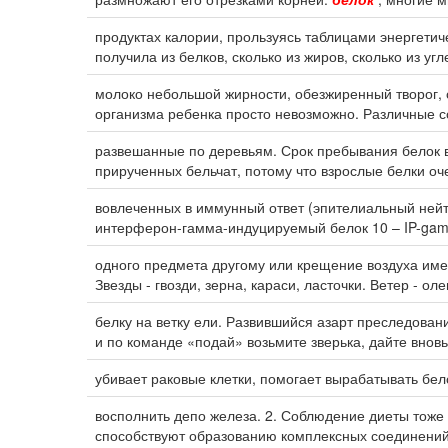
продуктах калории, прользуясь таблицами энергетиче
получила из белков, сколько из жиров, сколько из уг
молоко небольшой жирности, обезжиренный творог,
организма ребенка просто невозможно. Различные с
развешанные по деревьям. Срок пребывания белок в
прирученных бельчат, потому что взрослые белки оч
вовлеченных в иммунный ответ (эпителиальный не
интерферон-гамма-индуцируемый белок 10 – IP-gam
одного предмета другому или крещение воздуха имен
Звезды - гвозди, зерна, караси, ласточки. Ветер - ол
белку на ветку ели. Развившийся азарт преследова
и по команде «подай» возьмите зверька, дайте внов
убивает раковые клетки, помогает вырабатывать бе
восполнить депо железа. 2. Соблюдение диеты тоже
способствуют образованию комплексных соединений