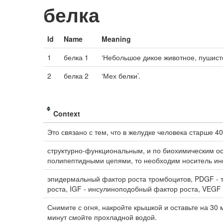
белка
Id
Name
Meaning
1
белка 1
‘Небольшое дикое животное, пушист
2
белка 2
‘Мех белки’.
Context
Это связано с тем, что в желудке человека старше 
структурно-функциональным, и по биохимическим ос
полипептидными цепями, то необходим носитель и
эпидермальный фактор роста тромбоцитов, PDGF - 
роста, IGF - инсулиноподобный фактор роста, VEGF 
Снимите с огня, накройте крышкой и оставьте на 30 
минут смойте прохладной водой.