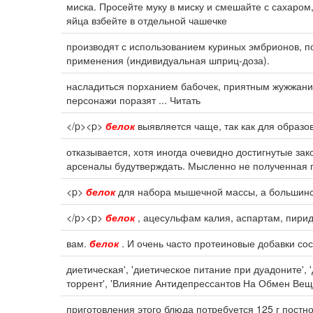
миска. Просейте муку в миску и смешайте с сахаро
яйца взбейте в отдельной чашечке
производят с использованием куриных эмбрионов, 
применения (индивидуальная шприц-доза).
насладиться порханием бабочек, приятным жужжани
персонажи поразят ... Читать
</p><p>
белок
выявляется чаще, так как для образо
отказывается, хотя иногда очевидно достигнутые за
арсеналы будутверждать. Мысленно не полученная 
<p>
белок
для набора мышечной массы, а большинст
</p><p>
белок
, ацесульфам калия, аспартам, пирид
вам.
белок
. И очень часто протеиновые добавки сос
диетическая', 'диетическое питание при дуадоните'
торрент', 'Влияние Антидепрессантов На Обмен Вещ
приготовления этого блюда потребуется 125 г постной