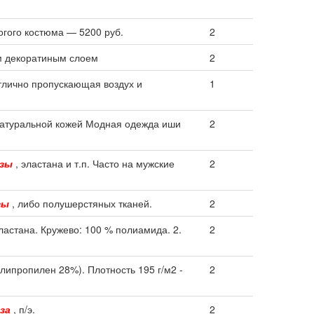
огого костюма — 5200 руб.
2
им декоратиным слоем
2
тлично пропускающая воздух и
1
натуральной кожей Модная одежда иши
2
озы
, эластана и т.п. Часто на мужские
2
зы
, либо полушерстяных тканей.
2
ластана. Кружево: 100 % полиамида. 2.
2
липропилен 28%). Плотность 195 г/м2 -
2
за
, п/э.
2