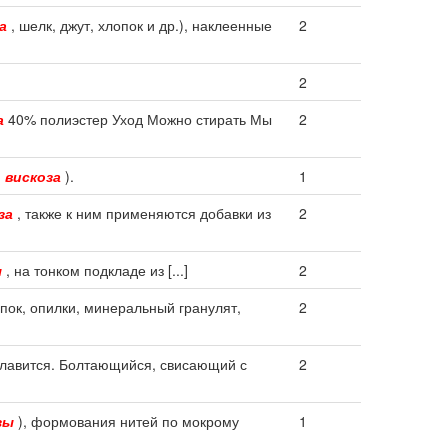
а
, шелк, джут, хлопок и др.), наклеенные
2
2
а
40% полиэстер Уход Можно стирать Мы
2
(
вискоза
).
1
за
, также к ним применяются добавки из
2
ы
, на тонком подкладе из [...]
2
опок, опилки, минеральный гранулят,
2
плавится. Болтающийся, свисающий с
2
зы
), формования нитей по мокрому
1