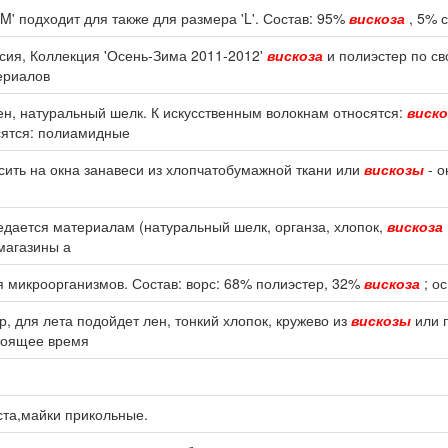
'M' подходит для также для размера 'L'. Состав: 95%
вискоза
, 5% с
ссия, Коллекция 'Осень-Зима 2011-2012'
вискоза
и полиэстер по св
ериалов
ен, натуральный шелк. К искусственным волокнам относятся:
виско
сятся: полиамидные
есить на окна занавеси из хлопчатобумажной ткани или
вискозы
- о
едается материалам (натуральный шелк, органза, хлопок,
вискоза
 магазины а
ия микроорганизмов. Состав: ворс: 68% полиэстер, 32%
вискоза
; о
р, для лета подойдет лен, тонкий хлопок, кружево из
вискозы
или 
стоящее время
ста,майки прикольные.