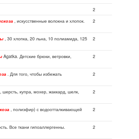
2
искоза
, искусственные волокна и хлопок.
2
зы
, 30 хлопка, 20 льна, 10 полиамида, 125
2
ы
Agatka. Детские брюки, ветровки,
2
оза
. Для того, чтобы избежать
2
, шерсть, купра, мохер, жаккард, шелк,
2
коза
, полиэфир) с водоотталкивающей
2
сть. Все ткани гипоаллергенны.
2