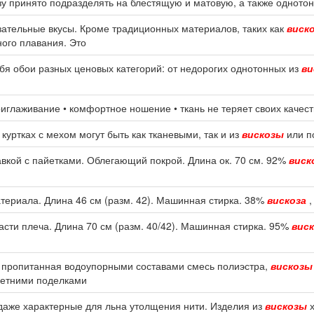
зу принято подразделять на блестящую и матовую, а также одното
зательные вкусы. Кроме традиционных материалов, таких как
виск
ного плавания. Это
я обои разных ценовых категорий: от недорогих однотонных из
ви
приглаживание • комфортное ношение • ткань не теряет своих качест
куртках с мехом могут быть как тканевыми, так и из
вискозы
или п
вкой с пайетками. Облегающий покрой. Длина ок. 70 см. 92%
виск
атериала. Длина 46 см (разм. 42). Машинная стирка. 38%
вискоза
,
асти плеча. Длина 70 см (разм. 40/42). Машинная стирка. 95%
виск
 пропитанная водоупорными составами смесь полиэстра,
вискозы
летними поделками
даже характерные для льна утолщения нити. Изделия из
вискозы
х