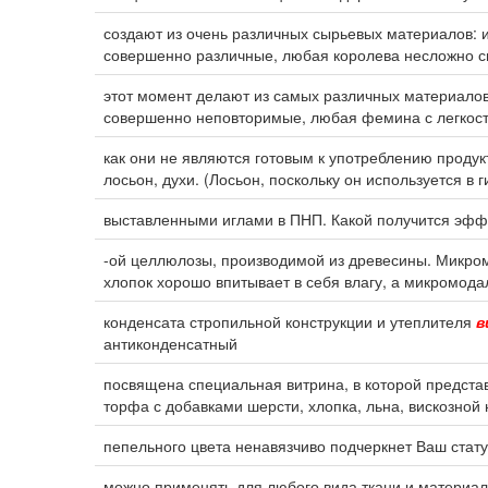
создают из очень различных сырьевых материалов: и
совершенно различные, любая королева несложно с
этот момент делают из самых различных материалов:
совершенно неповторимые, любая фемина с легкост
как они не являются готовым к употреблению продукто
лосьон, духи. (Лосьон, поскольку он используется в 
выставленными иглами в ПНП. Какой получится эф
-ой целлюлозы, производимой из древесины. Микро
хлопок хорошо впитывает в себя влагу, а микромода
конденсата стропильной конструкции и утеплителя
в
антиконденсатный
посвящена специальная витрина, в которой предст
торфа с добавками шерсти, хлопка, льна, вискозной 
пепельного цвета ненавязчиво подчеркнет Ваш стату
можно применять для любого вида ткани и материал