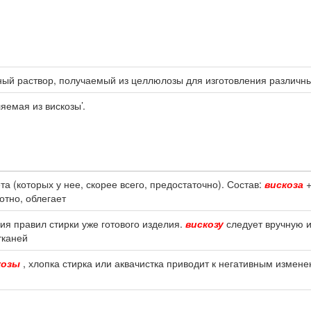
ный раствор, получаемый из целлюлозы для изготовления различны
ляемая из вискозы’.
а (которых у нее, скорее всего, предостаточно). Состав:
вискоза
+
отно, облегает
ия правил стирки уже готового изделия.
вискозу
следует вручную 
тканей
козы
, хлопка стирка или аквачистка приводит к негативным измен