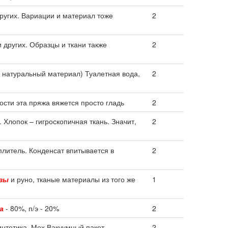
ругих. Вариации и материал тоже
2
 других. Образцы и ткани также
2
 натуральный материал) Туалетная вода,
2
ости эта пряжа вяжется просто гладь
2
. Хлопок – гигроскопичная ткань. Значит,
2
литель. Конденсат впитывается в
2
зы
и руно, тканые материалы из того же
1
а
- 80%, п/э - 20%
2
интетика, Мех.Вакуумный пакет
2