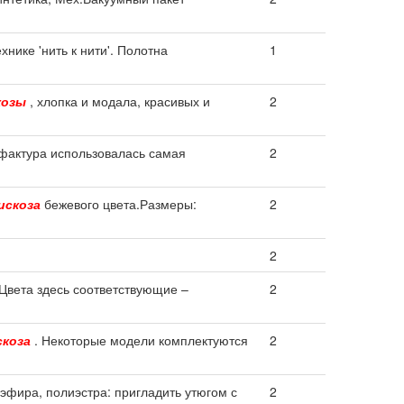
хнике 'нить к нити'. Полотна
1
козы
, хлопка и модала, красивых и
2
фактура использовалась самая
2
искоза
бежевого цвета.Размеры:
2
2
 Цвета здесь соответствующие –
2
скоза
. Некоторые модели комплектуются
2
эфира, полиэстра: пригладить утюгом с
2