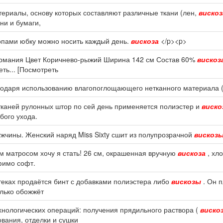
териалы, основу которых составляют различные ткани (лен,
вискоз
ни и бумаги,
топами юбку можно носить каждый день.
вискоза
</p><p>
Германия Цвет Коричнево-рыжий Ширина 142 см Состав 60%
вискоз
ть... [Посмотреть
годаря использованию влагопоглощающего нетканного материала 
тканей рулонных штор по сей день применяется полиэстер и
виско
бого ухода.
ужчины. Женский наряд Miss Sixty сшит из полупрозрачной
вискоз
им матросом хочу я стать! 26 см, окрашенная вручную
вискоза
, хл
 фимо софт.
птеках продаётся бинт с добавками полиэстера либо
вискозы
. Он 
олько обожжёт
хнологических операций: получения прядильного раствора (
виско
вания, отделки и сушки