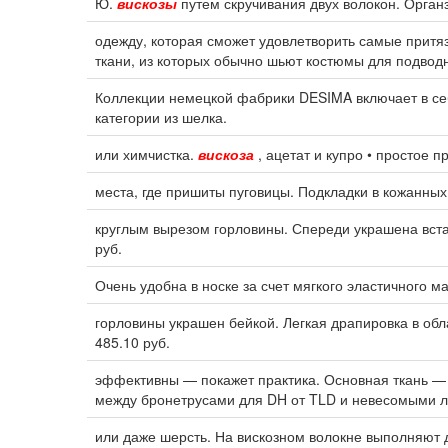
Ю.
вискозы
путем скручивания двух волокон. Орган
одежду, которая сможет удовлетворить самые притя
ткани, из которых обычно шьют костюмы для подвод
Коллекции немецкой фабрики DESIMA включает в себ
категории из шелка.
или химчистка.
вискоза
, ацетат и купро • простое 
места, где пришиты пуговицы. Подкладки в кожанных 
круглым вырезом горловины. Спереди украшена вста
руб.
Очень удобна в носке за счет мягкого эластичного м
горловины украшен бейкой. Легкая драпировка в обл
485.10 руб.
эффективны — покажет практика. Основная ткань —
между бронетрусами для DH от TLD и невесомыми 
или даже шерсть. На вискозном волокне выполняют 