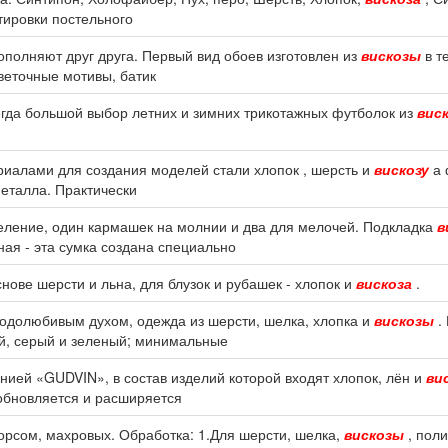
тировки постельного
дополняют друг друга. Первый вид обоев изготовлен из
вискозы
в те
веточные мотивы, батик
егда большой выбор летних и зимних трикотажных футболок из
вис
риалами для создания моделей стали хлопок , шерсть и
вискозу
а 
металла. Практически
еление, один кармашек на молнии и два для мелочей. Подкладка
в
ная - эта сумка создана специально
нове шерсти и льна, для блузок и рубашек - хлопок и
вискоза
.
бодолюбивым духом, одежда из шерсти, шелка, хлопка и
вискозы
.
й, серый и зеленый; минимальные
нией «GUDVIN», в состав изделий которой входят хлопок, лён и
ви
обновляется и расширяется
ворсом, махровых. Обработка: 1.Для шерсти, шелка,
вискозы
, поли