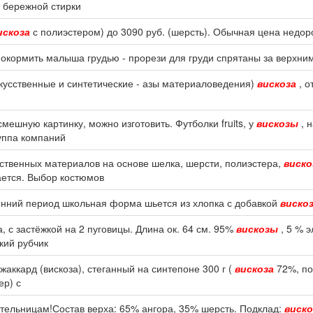
о бережной стирки
искоза
с полиэстером) до 3090 руб. (шерсть). Обычная цена недор
покормить малыша грудью - прорези для груди спрятаны за верхн
скусственные и синтетические - азы материаловедения)
вискоза
, о
ешную картинку, можно изготовить. Футболки fruits, у
вискозы
, 
руппа компаний
ственных материалов на основе шелка, шерсти, полиэстера,
виск
ается. Выбор костюмов
сенний период школьная форма шьется из хлопка с добавкой
виско
, с застёжкой на 2 пуговицы. Длина ок. 64 см. 95%
вискозы
, 5 % э
кий рубчик
жаккард (вискоза), стеганный на синтепоне 300 г (
вискоза
72%, по
ер) с
тельницам!Состав верха: 65% ангора, 35% шерсть. Подклад:
виско