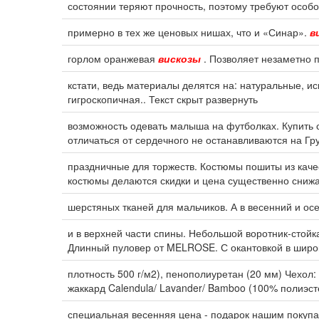
состоянии теряют прочность, поэтому требуют особ
примерно в тех же ценовых нишах, что и «Синар».
в
горлом оранжевая
вискозы
. Позволяет незаметно 
кстати, ведь материалы делятся на: натуральные, и
гигроскопичная.. Текст скрыт развернуть
возможность одевать малыша на футболках. Купить см
отличаться от сердечного не останавливаются на Г
праздничные для торжеств. Костюмы пошиты из каче
костюмы делаются скидки и цена существенно сниж
шерстяных тканей для мальчиков. А в весенний и о
и в верхней части спины. Небольшой воротник-стойка
Длинный пуловер от MELROSE. С окантовкой в широ
плотность 500 г/м2), пенополиуретан (20 мм) Чехол: 
жаккард Calendula/ Lavander/ Bamboo (100% полиэст
специальная весенняя цена - подарок нашим покупа