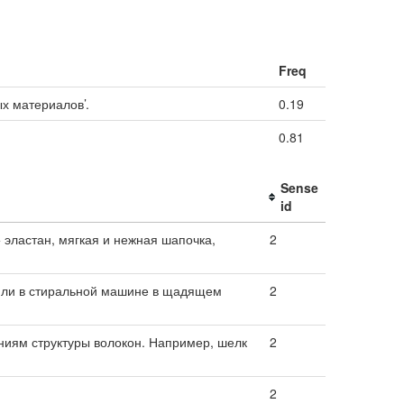
Freq
х материалов’.
0.19
0.81
Sense
id
 эластан, мягкая и нежная шапочка,
2
или в стиральной машине в щадящем
2
ениям структуры волокон. Например, шелк
2
2