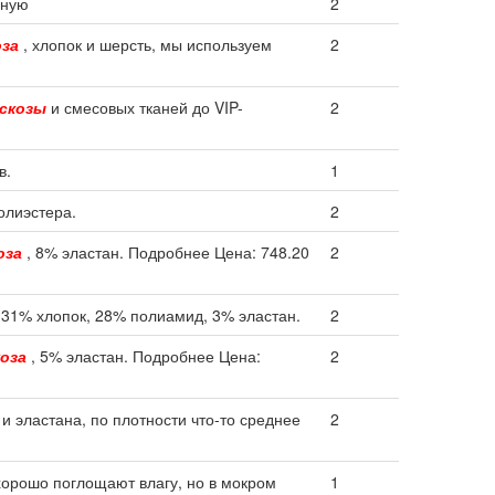
нную
2
оза
, хлопок и шерсть, мы используем
2
скозы
и смесовых тканей до VIP-
2
в.
1
олиэстера.
2
оза
, 8% эластан. Подробнее Цена: 748.20
2
 31% хлопок, 28% полиамид, 3% эластан.
2
оза
, 5% эластан. Подробнее Цена:
2
и эластана, по плотности что-то среднее
2
орошо поглощают влагу, но в мокром
1