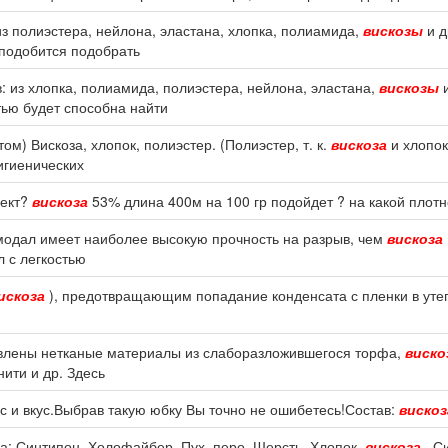
з полиэстера, нейлона, эластана, хлопка, полиамида,
вискозы
и д
подобится подобрать
 из хлопка, полиамида, полиэстера, нейлона, эластана,
вискозы
и
ью будет способна найти
м) Вискоза, хлопок, полиэстер. (Полиэстер, т. к.
вискоза
и хлопок
гигиенических
фект?
вискоза
53% длина 400м на 100 гр подойдет ? на какой плотн
модал имеет наиболее высокую прочность на разрыв, чем
вискоза
л с легкостью
искоза
), предотвращающим попадание конденсата с пленки в утеп
авлены нетканые материалы из слаборазложившегося торфа,
виско
нити и др. Здесь
с и вкус.Выбрав такую юбку Вы точно не ошибетесь!Состав:
вискоз
а: Синтипон, Холофайбер, Пух, перо, Шерсть, Хлопок,
вискоза
, С