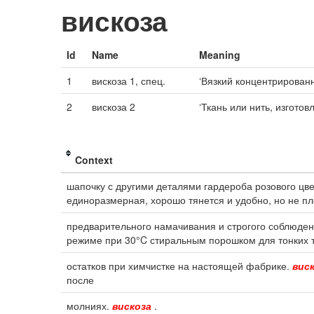
вискоза
Id
Name
Meaning
1
вискоза 1, спец.
‘Вязкий концентрирован
2
вискоза 2
‘Ткань или нить, изготов
Context
шапочку с другими деталями гардероба розового цвет
единоразмерная, хорошо тянется и удобно, но не пл
предварительного намачивания и строгого соблюден
режиме при 30°C стиральным порошком для тонких 
остатков при химчистке на настоящей фабрике.
вис
после
молниях.
вискоза
.