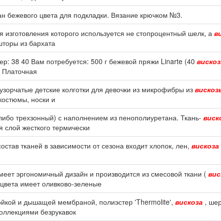
тан бежевого цвета для подкладки. Вязание крючком №3.
я изготовления которого используется не стопроцентный шелк, а
в
шторы из бархата
: 38 40 Вам потребуется: 500 г бежевой пряжи Linarte (40
виско
я Платочная
 узорчатые детские колготки для девочки из микрофибры из
вискоз
костюмы, носки и
либо трехзонный) с наполнением из пенополиуретана. Ткань-
виск
я слой жесткого термически
став тканей в зависимости от сезона входит хлопок, лен,
вискоза
меет эргономичный дизайн и производится из смесовой ткани (
вис
 цвета имеет оливково-зеленые
ойкой и дышащей мембраной, полиэстер 'Thermolite',
вискоза
, шер
коллекциями безрукавок