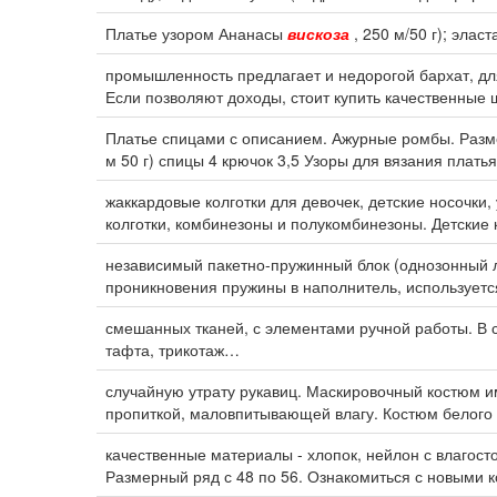
Платье узором Ананасы
вискоза
, 250 м/50 г); элас
промышленность предлагает и недорогой бархат, дл
Если позволяют доходы, стоит купить качественные 
Платье спицами с описанием. Ажурные ромбы. Размер
м 50 г) спицы 4 крючок 3,5 Узоры для вязания плать
жаккардовые колготки для девочек, детские носочки,
колготки, комбинезоны и полукомбинезоны. Детские 
независимый пакетно-пружинный блок (однозонный 
проникновения пружины в наполнитель, используетс
смешанных тканей, с элементами ручной работы. В со
тафта, трикотаж…
случайную утрату рукавиц. Маскировочный костюм и
пропиткой, маловпитывающей влагу. Костюм белого
качественные материалы - хлопок, нейлон с влагост
Размерный ряд с 48 по 56. Ознакомиться с новыми 