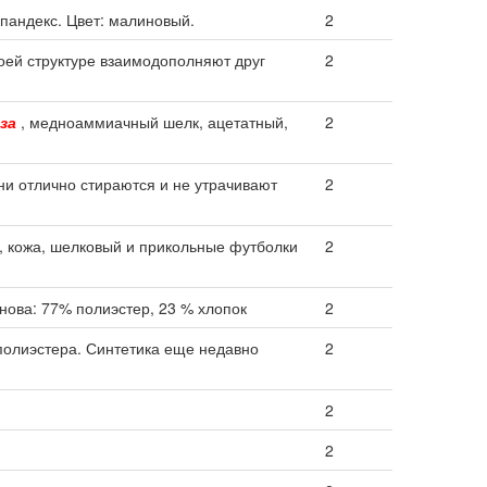
пандекс. Цвет: малиновый.
2
оей структуре взаимодополняют друг
2
за
, медноаммиачный шелк, ацетатный,
2
ни отлично стираются и не утрачивают
2
, кожа, шелковый и прикольные футболки
2
снова: 77% полиэстер, 23 % хлопок
2
полиэстера. Синтетика еще недавно
2
2
2