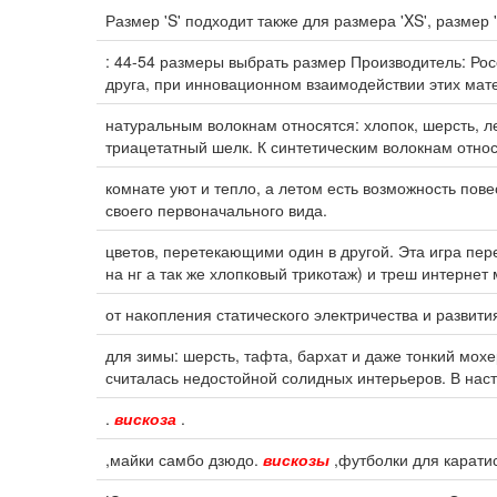
Размер 'S' подходит также для размера 'XS', размер 
: 44-54 размеры выбрать размер Производитель: Ро
друга, при инновационном взаимодействии этих мат
натуральным волокнам относятся: хлопок, шерсть, л
триацетатный шелк. К синтетическим волокнам отно
комнате уют и тепло, а летом есть возможность пов
своего первоначального вида.
цветов, перетекающими один в другой. Эта игра пер
на нг а так же хлопковый трикотаж) и треш интернет
от накопления статического электричества и развит
для зимы: шерсть, тафта, бархат и даже тонкий мохе
считалась недостойной солидных интерьеров. В на
.
вискоза
.
,майки самбо дзюдо.
вискозы
,футболки для карати