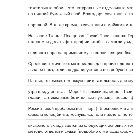
текстильные обои – это натуральные отделочные ма
на нижний бумажный слой. Благодаря сочетанию тка
нарядной. В то же время, в сочетании с майками и 
Название Ткань – Плащевая 'Греки' Производство 
стараемся делать фотографии, чтобы вы могли увиде
водяного пара на применяемую теплоизоляцию бла
Среди синтетических материалов для производства 
льна, хлопка, отлично драпируются и не требуют осо
Платья, открывают женскую притягательность для м
утра приду опять. . . Море! Ты слышишь, море - Тво
глазки - антикварные ботиночные пуговицы, носик -
России такой проблемы нет - пер. ). В основном в а
факела конец бинта, коснувшись тела нижнего, не т
вискозного складывается из следующих основных те
методу, отделки и сушки (подробно о методах формо