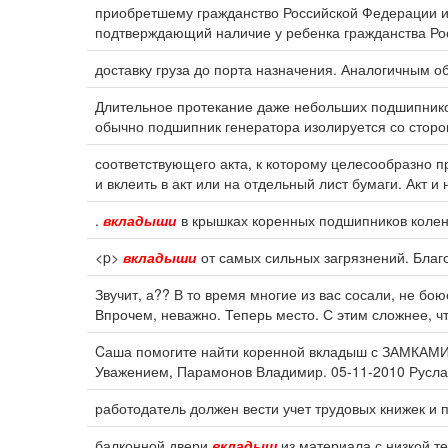
приобретшему гражданство Российской Федерации 
подтверждающий наличие у ребенка гражданства Р
доставку груза до порта назначения. Аналогичным 
Длительное протекание даже небольших подшипнико
обычно подшипник генератора изолируется со стор
соответствующего акта, к которому целесообразно 
и вклеить в акт или на отдельный лист бумаги. Акт 
.
вкладыши
в крышках коренных подшипников колен
<p>
вкладыши
от самых сильных загрязнений. Благ
Звучит, а?? В то время многие из вас сосали, не бою
Впрочем, неважно. Теперь место. С этим сложнее, ч
Cаша помогите найти коренной вкладыш с ЗАМКАМИ д
Уважением, Парамонов Владимир. 05-11-2010 Руслан
работодатель должен вести учет трудовых книжек и 
балконной двери
вкладыш
из материала с низкой те