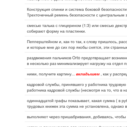
Конструкция спинки и система боковой безопаснос
Трехточечный ремень безопасности с центральным з
смесью талька с глицерином (1:3) или смесью декстр
собирают форму на пластинки.
Пепперштейном и, как-то так, к слову пришлось, рас
и которые мне до сих пор якобы снятся, эти странны
раздвижения пальчиков Orto предотвращает возникн
в несколько раз минимализирует нагрузку на отдел п
ними, получите картину...
вкладышем
, как у распре
кадровой службы, принявшего у работника трудовую
работника кадровой службы (несмотря на то, что в
одиннадцатой графы показывает, какая сумма ( в ру
трудовых книжек эта сумма не установлена, однако в
выполняют через пришабривания, добиваясь, чтобы