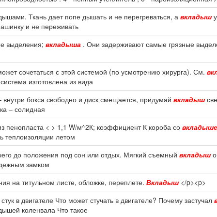
дышами. Ткань дает попе дышать и не перегреваться, а
вкладыш
у
машинку и не переживать
ые выделения;
вкладыша
. Они задерживают самые грязные выдел
ожет сочетаться с этой системой (по усмотрению хирурга). См.
вк
система изготовлена из вида
– внутри бокса свободно и диск смещается, придумай
вкладыш
све
вка – солидная
з пенопласта < > 1,1 W/м^2К; коэффициент К короба со
вкладыш
нь теплоизоляции летом
ячего до положения под сон или отдых. Мягкий съемный
вкладыш
о
адежным замком
ния на титульном листе, обложке, переплете.
Вкладыш
</p><p>
тук в двигателе Что может стучать в двигателе? Почему застучал
дышей коленвала Что такое