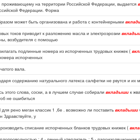
и проживающему на территории Российской Федерации, выдается
оссийской Федерации. Форма
образом может быть организована и работа с контейнерными
вклад
вых токов приводит к разложению масла и электроэрозии
вклады
оны, возбудителя с помощью
прилагать подлинные номера из испорченных трудовых книжек (
вк
и номера испорченных
чатого вала.
одаря содержанию натурального латекса салфетки не рвутся и их 
сь этого слова, соски, а в лучшем случае собирали
вкладыши
к жв
тоб не ошибиться
ля рено меган классик 1 ,6е . возможно ли поставить
вкладыши
 Здравствуйте, у
производить списание испорченных бланков трудовых книжек (
вкл
плопроводностью : 4 - пенный утеплитель ; 5 - пароизоляционная ле