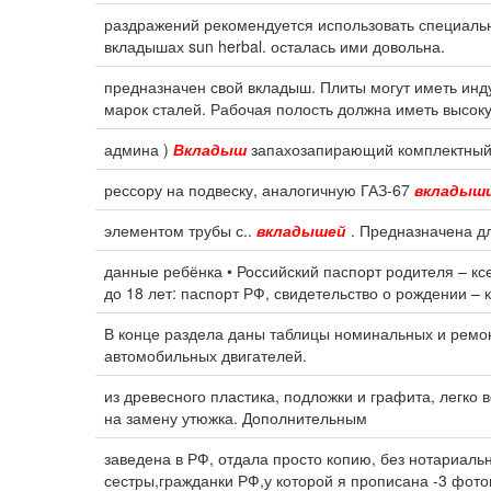
раздражений рекомендуется использовать специальн
вкладышах sun herbal. осталась ими довольна.
предназначен свой вкладыш. Плиты могут иметь инд
марок сталей. Рабочая полость должна иметь высок
админа )
Вкладыш
запахозапирающий комплектны
рессору на подвеску, аналогичную ГАЗ-67
вкладыш
элементом трубы с..
вкладышей
. Предназначена дл
данные ребёнка • Российский паспорт родителя – ксе
до 18 лет: паспорт РФ, свидетельство о рождении – 
В конце раздела даны таблицы номинальных и ремо
автомобильных двигателей.
из древесного пластика, подложки и графита, легко 
на замену утюжка. Дополнительным
заведена в РФ, отдала просто копию, без нотариаль
сестры,гражданки РФ,у которой я прописана -3 фот