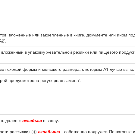
стов, вложенные или закрепленные в книге, документе или ином п
2’.
, вложенный в упаковку жевательной резинки или пищевого продук
мет схожей формы и меньшего размера, с которым А1 лучше выпол
орой предусмотрена регулярная замена’.
ать далее »
вкладыш
в ванну.
асти рассылки) :)))
вкладыши
- собственно подружек. Пошаговые и