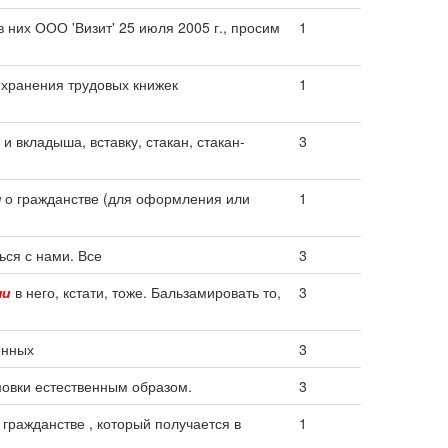
 них ООО 'Визит' 25 июля 2005 г., просим
1
и хранения трудовых книжек
1
и вкладыша, вставку, стакан, стакан-
3
ш
о гражданстве (для оформления или
1
ься с нами. Все
3
ши
в него, кстати, тоже. Бальзамировать то,
3
енных
3
мовки естественным образом.
3
гражданстве , который получается в
1