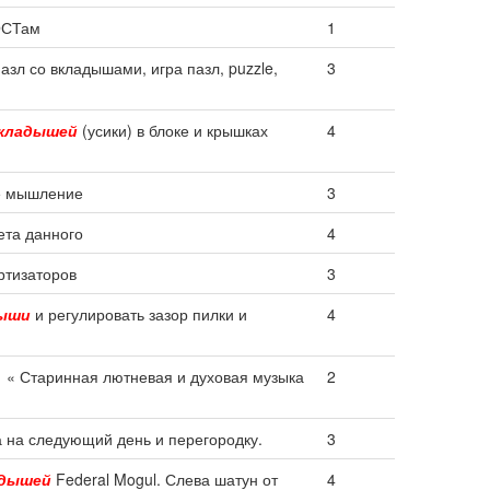
ГОСТам
1
пазл со вкладышами, игра пазл, puzzle,
3
кладышей
(усики) в блоке и крышках
4
ое мышление
3
ета данного
4
ртизаторов
3
дыши
и регулировать зазор пилки и
4
 « Старинная лютневая и духовая музыка
2
а на следующий день и перегородку.
3
адышей
Federal Mogul. Слева шатун от
4