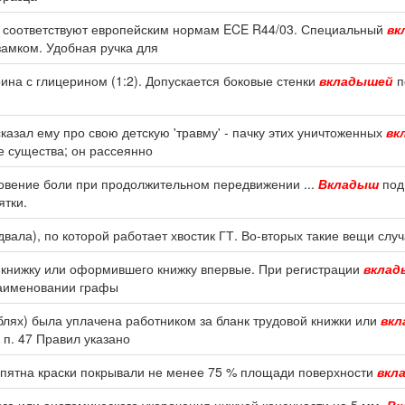
ти соответствуют европейским нормам ECE R44/03. Специальный
вк
амком. Удобная ручка для
ина с глицерином (1:2). Допускается боковые стенки
вкладышей
п
сказал ему про свою детскую 'травму' - пачку этих уничтоженных
вк
е существа; он рассеянно
овение боли при продолжительном передвижении ...
Вкладыш
под
ятки.
двала), по которой работает хвостик ГТ. Во-вторых такие вещи слу
 книжку или оформившего книжку впервые. При регистрации
вклад
 наименовании графы
блях) была уплачена работником за бланк трудовой книжки или
вк
 п. 47 Правил указано
 пятна краски покрывали не менее 75 % площади поверхности
вкл