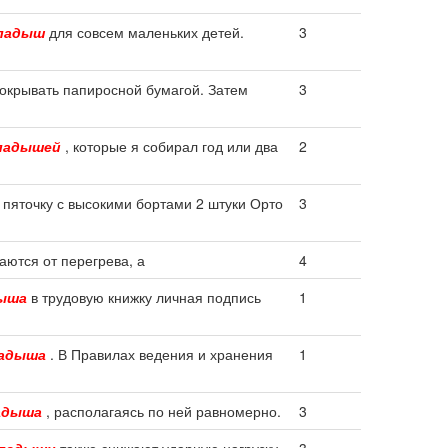
ладыш
для совсем маленьких детей.
3
окрывать папиросной бумагой. Затем
3
ладышей
, которые я собирал год или два
2
 пяточку с высокими бортами 2 штуки Орто
3
чаются от перегрева, а
4
ыша
в трудовую книжку личная подпись
1
ладыша
. В Правилах ведения и хранения
1
адыша
, располагаясь по ней равномерно.
3