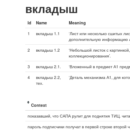
вкладыш
Id
Name
Meaning
1
вкладыш 1.1
‘Лист или несколько сшитых ли
дополнительную информацию А
2
вкладыш 1.2
‘Небольшой листок с картинкой
коллекционирования’.
3
вкладыш 2.1.
‘Вложенный в предмет А1 пред
4
вкладыш 2.2,
‘Деталь механизма А1, для кот
тех.
Context
показавший, что САПА рулит для поднятия ТИЦ. чит
пароль подписчики получат в первой строке второй ч