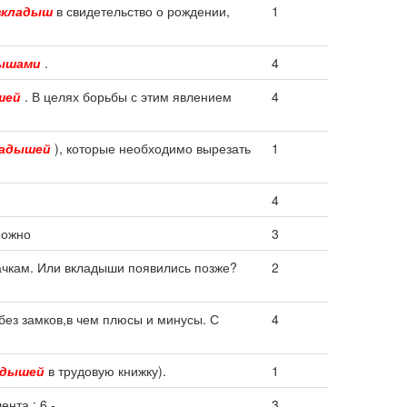
вкладыш
в свидетельство о рождении,
1
ышами
.
4
шей
. В целях борьбы с этим явлением
4
ладышей
), которые необходимо вырезать
1
4
можно
3
ачкам. Или вкладыши появились позже?
2
без замков,в чем плюсы и минусы. С
4
адышей
в трудовую книжку).
1
нта ; 6 -
3