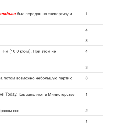
кладыш
был передан на экспертизу и
1
4
3
·м (10,0 кгс·м). При этом не
4
3
 а потом возможно небольшую партию
3
vel Today. Как заявляют в Министерстве
1
бразом все
2
1