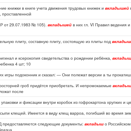
ние книжки в книге учета движения трудовых книжек и
вкладышей
в
, проставленной
Р от 29.07.1983 № 105).
вкладышей
в них гл. VI Правил ведения 
ельную плиту, составную плиту, состоящую из плиты под
вкладыш
ригинал и ксерокопия свидетельства о рождении ребёнка,
вклады
ебенка 4 шт; 10
х игры подоконник и сказал: — Они полежат версии а ты прокатиш
 просторней гроб придётся приобретать. И непромокаемые
вклады
оложат после
упаковки и фиксации внутри коробок из гофрокартона хрупких и ц
сыпи клещей. Имеется в виду клещ варроа, погибший во время зи
ВД предоставляются следующие документы:
вкладыш
о Российском 
бразца