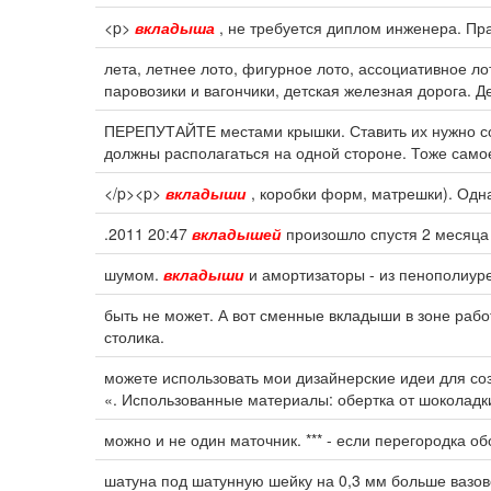
<p>
вкладыша
, не требуется диплом инженера. Пр
лета, летнее лото, фигурное лото, ассоциативное л
паровозики и вагончики, детская железная дорога. Д
ПЕРЕПУТАЙТЕ местами крышки. Ставить их нужно с
должны располагаться на одной стороне. Тоже само
</p><p>
вкладыши
, коробки форм, матрешки). Одн
.2011 20:47
вкладышей
произошло спустя 2 месяца 
шумом.
вкладыши
и амортизаторы - из пенополиуре
быть не может. А вот сменные вкладыши в зоне раб
столика.
можете использовать мои дизайнерские идеи для со
«. Использованные материалы: обертка от шоколадк
можно и не один маточник. *** - если перегородка 
шатуна под шатунную шейку на 0,3 мм больше вазов