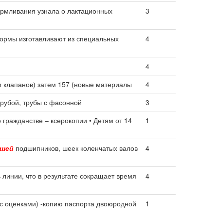
кармливания узнала о лактационных
3
ормы изготавливают из специальных
4
4
м клапанов) затем 157 (новые материалы
4
трубой, трубы с фасонной
3
 гражданстве – ксерокопии • Детям от 14
1
ышей
подшипников, шеек коленчатых валов
4
линии, что в результате сокращает время
4
с оценками) -копию паспорта двоюродной
1