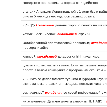
канадского поставщика, а справа от индийского
станции Апраксин Ленинградской области были най
спустя 5 месяцев его удалось расшифровать.
</p><p>
Вкладыши
должны хорошо лежать на шейка
чехол: шёлк - хлопок.
вкладышем
</p><p>
калиброванной пластмассовой проволоки;
вкладыш
проворачивайте
клипсой;
вкладышей
до дорогих hi-fi наушников;
сделать только часть из этого. Если вы решите, нап
просто в белом конвертике с прозрачным окошком –
инициативе департамента туризма и курортов Грузии
экономического развития, вкладыш позволит читател
согласились?
вкладыши
со своей информацией в уп
-м экземпляре. Детские анкеты заверять НЕ НАДО!!!