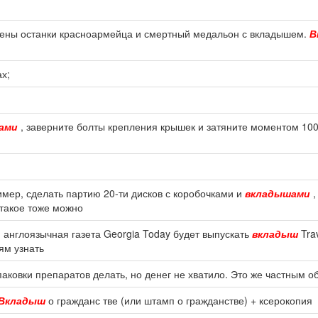
дены останки красноармейца и смертный медальон с вкладышем.
В
х;
ами
, заверните болты крепления крышек и затяните моментом 100 Н
ример, сделать партию 20-ти дисков с коробочками и
вкладышами
,
 такое тоже можно
 англоязычная газета Georgia Today будет выпускать
вкладыш
Tra
ям узнать
аковки препаратов делать, но денег не хватило. Это же частным о
Вкладыш
о гражданс тве (или штамп о гражданстве) + ксерокопия