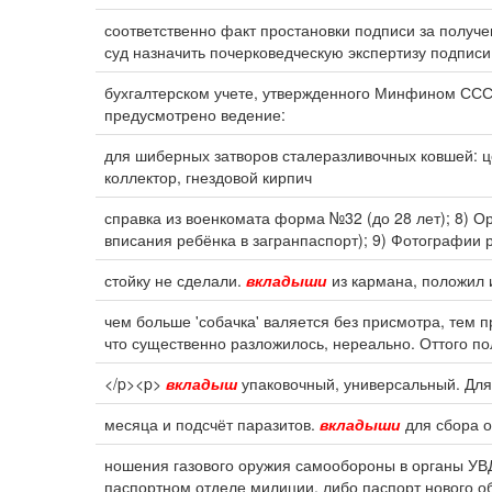
соответственно факт простановки подписи за получе
суд назначить почерковедческую экспертизу подписи
бухгалтерском учете, утвержденного Минфином ССС
предусмотрено ведение:
для шиберных затворов сталеразливочных ковшей: ц
коллектор, гнездовой кирпич
справка из военкомата форма №32 (до 28 лет); 8) О
вписания ребёнка в загранпаспорт); 9) Фотографии р
стойку не сделали.
вкладыши
из кармана, положил и
чем больше 'собачка' валяется без присмотра, тем
что существенно разложилось, нереально. Оттого п
</p><p>
вкладыш
упаковочный, универсальный. Для 
месяца и подсчёт паразитов.
вкладыши
для сбора о
ношения газового оружия самообороны в органы У
паспортном отделе милиции, либо паспорт нового о