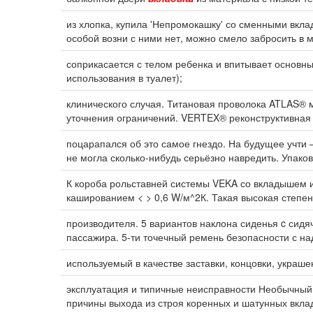
из хлопка, купила 'Непромокашку' со сменными вкла
особой возни с ними нет, можно смело забросить в 
соприкасается с телом ребенка и впитывает основн
использования в туалет);
клинического случая. Титановая проволока ATLAS® м
уточнения ограничений. VERTEX® реконструктивная 
поцарапался об это самое гнездо. На будущее учти 
не могла сколько-нибудь серьёзно навредить. Упако
К короба рольставней системы VEKA со вкладышем и
кашированием < > 0,6 W/м^2К. Такая высокая степе
производителя. 5 вариантов наклона сиденья c сид
пассажира. 5-ти точечный ремень безопасности с н
используемый в качестве заставки, концовки, украше
эксплуатация и типичные неисправности Необычный с
причины выхода из строя коренных и шатунных вкла