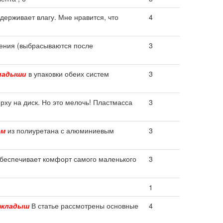
держивает влагу. Мне нравится, что
4
ения (выбрасываются после
3
ладыши
в упаковки обеих систем
3
рху на диск. Но это мелочь! Пластмасса
3
ем
из полиуретана с алюминиевым
3
беспечивает комфорт самого маленького
3
1
вкладыш
В статье рассмотрены основные
4