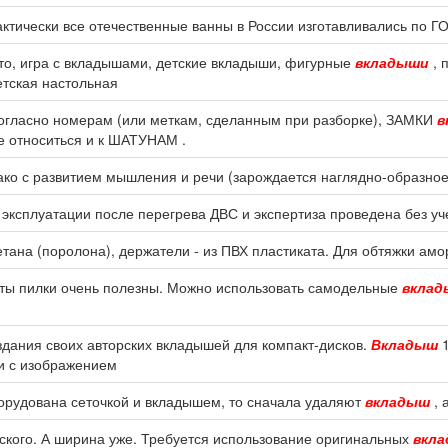
актически все отечественные ванны в России изготавливались по 
ото, игра с вкладышами, детские вкладыши, фигурные
вкладыши
, 
етская настольная
огласно номерам (или меткам, сделанным при разборке), ЗАМКИ
в
е относиться и к ШАТУНАМ .
ако с развитием мышления и речи (зарождается наглядно-образн
эксплуатации после перегрева ДВС и экспертиза проведена без уч
тана (поролона), держатели - из ПВХ пластиката. Для обтяжки амо
оты пилки очень полезны. Можно использовать самодельные
вкла
здания своих авторских вкладышей для компакт-дисков.
Вкладыш
1
и с изображением
оборудована сеточкой и вкладышем, то сначала удаляют
вкладыш
, 
ского. А ширина уже. Требуется использование оригинальных
вкл