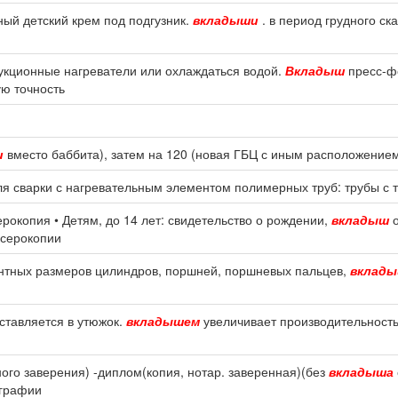
ый детский крем под подгузник.
вкладыши
. в период грудного с
укционные нагреватели или охлаждаться водой.
Вкладыш
пресс-ф
ую точность
й
и
вместо баббита), затем на 120 (новая ГБЦ с иным расположение
я сварки с нагревательным элементом полимерных труб: трубы с 
рокопия • Детям, до 14 лет: свидетельство о рождении,
вкладыш
о
ксерокопии
нтных размеров цилиндров, поршней, поршневых пальцев,
вклад
вставляется в утюжок.
вкладышем
увеличивает производительность 
ного заверения) -диплом(копия, нотар. заверенная)(без
вкладыша
ографии