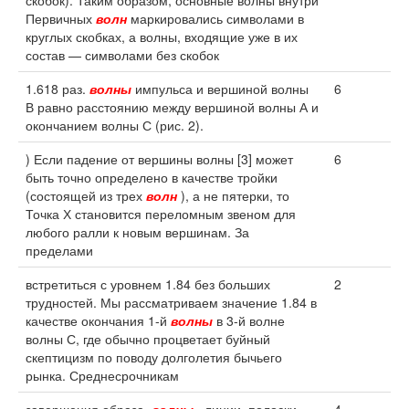
скобок). Таким образом, основные волны внутри
Первичных
волн
маркировались символами в
круглых скобках, а волны, входящие уже в их
состав — символами без скобок
1.618 раз.
волны
импульса и вершиной волны
6
В равно расстоянию между вершиной волны А и
окончанием волны С (рис. 2).
) Если падение от вершины волны [3] может
6
быть точно определено в качестве тройки
(состоящей из трех
волн
), а не пятерки, то
Точка Х становится переломным звеном для
любого ралли к новым вершинам. За
пределами
встретиться с уровнем 1.84 без больших
2
трудностей. Мы рассматриваем значение 1.84 в
качестве окончания 1-й
волны
в 3-й волне
волны С, где обычно процветает буйный
скептицизм по поводу долголетия бычьего
рынка. Среднесрочникам