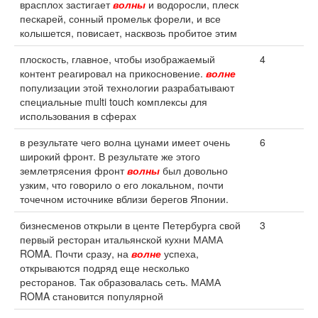
врасплох застигает
волны
и водоросли, плеск
пескарей, сонный промельк форели, и все
колышется, повисает, насквозь пробитое этим
плоскость, главное, чтобы изображаемый
4
контент реагировал на прикосновение.
волне
популизации этой технологии разрабатывают
специальные multi touch комплексы для
использования в сферах
в результате чего волна цунами имеет очень
6
широкий фронт. В результате же этого
землетрясения фронт
волны
был довольно
узким, что говорило о его локальном, почти
точечном источнике вблизи берегов Японии.
бизнесменов открыли в центе Петербурга свой
3
первый ресторан итальянской кухни МАМА
ROMA. Почти сразу, на
волне
успеха,
открываются подряд еще несколько
ресторанов. Так образовалась сеть. МАМА
ROMA становится популярной