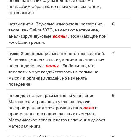
оповещая своих слушателей, с их весьма
невысоким образовательным уровнем, о том,
что знакомят
натяжением. Звуковые измерители натяжения,
6
такие, как Gates 507С, измеряют натяжение,
анализируя звуковые
волны
, возникающие при
колебании ремня.
нужной информации мозгом остается загадкой.
7
Возможно, это связано с умением настаиваться
на определенную
волну
. Любопытно, что
телепаты могут воздействовать не только на
мысли и организм людей, но изменять
поведение
последовательно рассмотрены уравнения
6
Максвелла и граничные условия, задачи
распространения электромагнитных
волн
в
пространстве и в направляющих системах.
Методическое совершенство изложения делает
материал книги