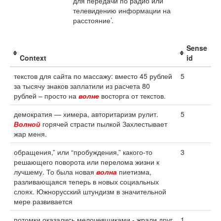
для передачи по радио или
телевидению информации на
расстояние’.
Sense
Context
id
текстов для сайта по массажу: вместо 45 рублей
5
за тысячу знаков заплатили из расчета 80
рублей – просто на
волне
восторга от текстов.
демократия — химера, авторитаризм рулит.
5
Волной
горячей страсти пылкой Захлестывает
жар меня.
обращения,” или “пробуждения,” какого-то
3
решающего поворота или перелома жизни к
лучшему. То была новая
волна
пиетизма,
разливающаяся теперь в новых социальных
слоях. Южнорусский штундизм в значительной
мере развивается
потомки оказались мелочевщиками - жрали друг
1