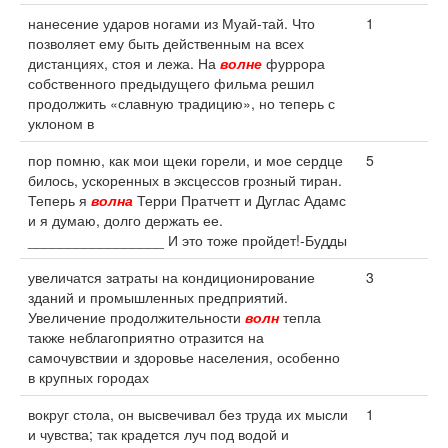
нанесение ударов ногами из Муай-тай. Что
1
позволяет ему быть действенным на всех
дистанциях, стоя и лежа. На
волне
фуррора
собственного предыдущего фильма решил
продолжить «славную традицию», но теперь с
уклоном в
пор помню, как мои щеки горели, и мое сердце
5
билось, ускоренных в эксцессов грозный тиран.
Теперь я
волна
Терри Пратчетт и Дуглас Адамс
и я думаю, долго держать ее.
_________________ И это тоже пройдет!-Будды
увеличатся затраты на кондиционирование
3
зданий и промышленных предприятий.
Увеличение продолжительности
волн
тепла
также неблагоприятно отразится на
самочувствии и здоровье населения, особенно
в крупных городах
вокруг стола, он высвечивал без труда их мысли
1
и чувства; так крадется луч под водой и