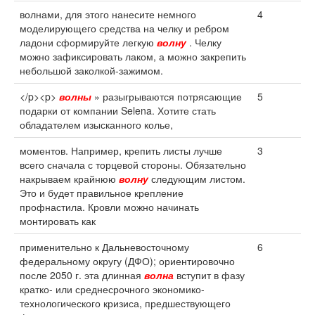
волнами, для этого нанесите немного
4
моделирующего средства на челку и ребром
ладони сформируйте легкую
волну
. Челку
можно зафиксировать лаком, а можно закрепить
небольшой заколкой-зажимом.
</p><p>
волны
» разыгрываются потрясающие
5
подарки от компании Selena. Хотите стать
обладателем изысканного колье,
моментов. Например, крепить листы лучше
3
всего сначала с торцевой стороны. Обязательно
накрываем крайнюю
волну
следующим листом.
Это и будет правильное крепление
профнастила. Кровли можно начинать
монтировать как
применительно к Дальневосточному
6
федеральному округу (ДФО); ориентировочно
после 2050 г. эта длинная
волна
вступит в фазу
кратко- или среднесрочного экономико-
технологического кризиса, предшествующего