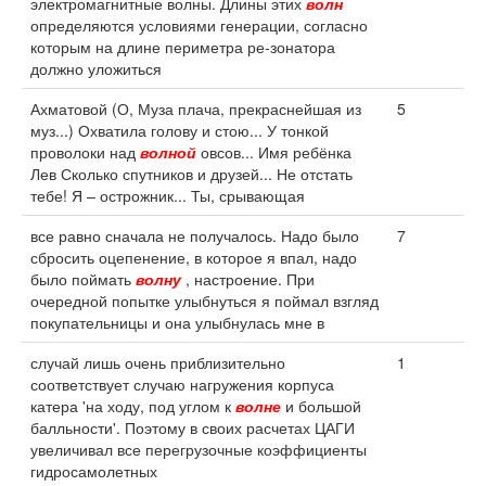
электромагнитные волны. Длины этих
волн
определяются условиями генерации, согласно
которым на длине периметра ре-зонатора
должно уложиться
Ахматовой (О, Муза плача, прекраснейшая из
5
муз...) Охватила голову и стою... У тонкой
проволоки над
волной
овсов... Имя ребёнка
Лев Сколько спутников и друзей... Не отстать
тебе! Я – острожник... Ты, срывающая
все равно сначала не получалось. Надо было
7
сбросить оцепенение, в которое я впал, надо
было поймать
волну
, настроение. При
очередной попытке улыбнуться я поймал взгляд
покупательницы и она улыбнулась мне в
случай лишь очень приблизительно
1
соответствует случаю нагружения корпуса
катера 'на ходу, под углом к
волне
и большой
балльности'. Поэтому в своих расчетах ЦАГИ
увеличивал все перегрузочные коэффициенты
гидросамолетных