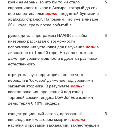
круги намерены во что бы то ни стало
5
спровоцировать хаос в Алжире, который до сих
пор сопротивлялся
волне
, поднятой бунтами в
арабских странах'. Напомним, что уже в январе
2011 года, сразу после событий в
руководитель программы HAARP, в своём
6
интервью рассказал о возможности
использования установки для излучения
волн
в
диапазоне от 1 до 20 герц. Но дело в том, что
даже при уровне мощности в десятки раз ниже
естественного
отрицательную территорию, после чего
4
перешли в 'боковое' движение под уровнями
закрытия вторника. В результате
волны
восстановления, прошедшей под конец
торговой сессии, индекс Dow Jones закончил
день, теряя 0,18%, индексы
концентрационный лагерь, прозванный
5
впоследствии «лагерем смерти».
волны
насилия и кровавой вакханалии, захлестнувшей