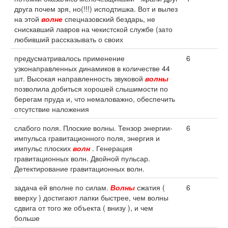
друга почем зря, но(!!!) исподтишка. Вот и вылез
на этой
волне
спецназовский бездарь, не
снискавший лавров на чекистской службе (зато
любивший рассказывать о своих
предусматривалось применение
6
узконаправленных динамиков в количестве 44
шт. Высокая направленность звуковой
волны
позволила добиться хорошей слышимости по
берегам пруда и, что немаловажно, обеспечить
отсутствие наложения
слабого поля. Плоские волны. Тензор энергии-
6
импульса гравитационного поля, энергия и
импульс плоских
волн
. Генерация
гравитационных волн. Двойной пульсар.
Детектирование гравитационных волн.
задача ей вполне по силам.
Волны
сжатия (
6
вверху ) достигают лапки быстрее, чем волны
сдвига от того же объекта ( внизу ), и чем
больше