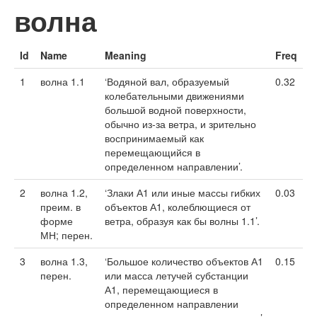
волна
Id
Name
Meaning
Freq
1
волна 1.1
‘Водяной вал, образуемый
0.32
колебательными движениями
большой водной поверхности,
обычно из-за ветра, и зрительно
воспринимаемый как
перемещающийся в
определенном направлении’.
2
волна 1.2,
‘Злаки А1 или иные массы гибких
0.03
преим. в
объектов А1, колеблющиеся от
форме
ветра, образуя как бы волны 1.1’.
МН; перен.
3
волна 1.3,
‘Большое количество объектов А1
0.15
перен.
или масса летучей субстанции
А1, перемещающиеся в
определенном направлении