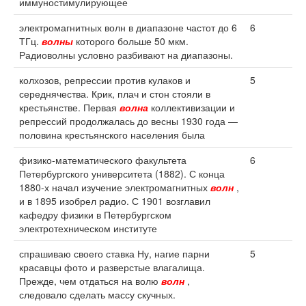
иммуностимулирующее
электромагнитных волн в диапазоне частот до 6
6
ТГц.
волны
которого больше 50 мкм.
Радиоволны условно разбивают на диапазоны.
колхозов, репрессии против кулаков и
5
середнячества. Крик, плач и стон стояли в
крестьянстве. Первая
волна
коллективизации и
репрессий продолжалась до весны 1930 года —
половина крестьянского населения была
физико-математического факультета
6
Петербургского университета (1882). С конца
1880-х начал изучение электромагнитных
волн
,
и в 1895 изобрел радио. С 1901 возглавил
кафедру физики в Петербургском
электротехническом институте
спрашиваю своего ставка Ну, нагие парни
5
красавцы фото и разверстые влагалища.
Прежде, чем отдаться на волю
волн
,
следовало сделать массу скучных.