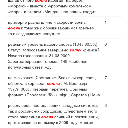
шагов от него
волна
набегает на берег.
«Морской» вместе с курортным комплексом
«Море» и отелем «Миндальная роща» входит
примерно равны длине и скорости волны;
1
волна
к тому же с обрушивающимся гребнем,
то в создавшемся попутном
реальный уровень нашего спорта (184 / 60.3%)
6
Статус: голосование завершено
волну
кризиса?
Начало голосования: 31.08.2009
Зарегистрировано голосов: 148 Наиболее
популярный ответ: жду
не скрывался. Cостояние: Блок в оч.хор. сост.,
7
обложка в хор. сост.
волны
. М. Воениздат
1977г. 366с. Твердый переплет, Обычный
формат. (Продавец: BS - amigo , Саратов.) Цена
реселлеров, поставляющих западные системы,
3
так и российских сборщиков. Следствием этого
стала очередная
волна
слияний и поглощений,
прокатившаяся по рынку в 2009 году: многие