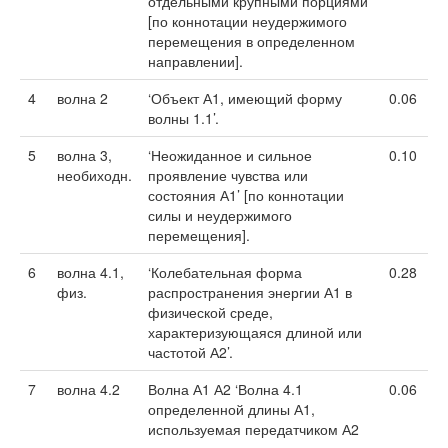
отдельными крупными порциями’
[по коннотации неудержимого
перемещения в определенном
направлении].
4
волна 2
‘Объект А1, имеющий форму
0.06
волны 1.1’.
5
волна 3,
‘Неожиданное и сильное
0.10
необиходн.
проявление чувства или
состояния А1’ [по коннотации
силы и неудержимого
перемещения].
6
волна 4.1,
‘Колебательная форма
0.28
физ.
распространения энергии А1 в
физической среде,
характеризующаяся длиной или
частотой А2’.
7
волна 4.2
Волна А1 А2 ‘Волна 4.1
0.06
определенной длины А1,
используемая передатчиком А2