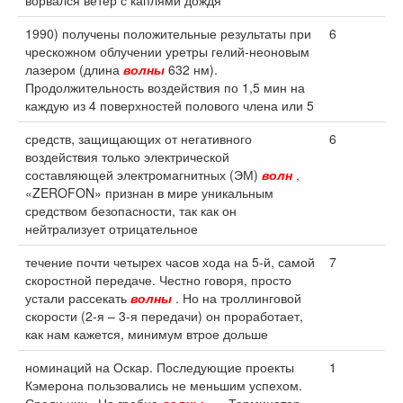
ворвался ветер с каплями дождя
1990) получены положительные результаты при
6
чрескожном облучении уретры гелий‑неоновым
лазером (длина
волны
632 нм).
Продолжительность воздействия по 1,5 мин на
каждую из 4 поверхностей полового члена или 5
средств, защищающих от негативного
6
воздействия только электрической
составляющей электромагнитных (ЭМ)
волн
,
«ZEROFON» признан в мире уникальным
средством безопасности, так как он
нейтрализует отрицательное
течение почти четырех часов хода на 5-й, самой
7
скоростной передаче. Честно говоря, просто
устали рассекать
волны
. Но на троллинговой
скорости (2-я – 3-я передачи) он проработает,
как нам кажется, минимум втрое дольше
номинаций на Оскар. Последующие проекты
1
Кэмерона пользовались не меньшим успехом.