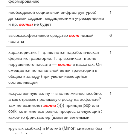
формированию
необходимой социальной инфраструктурой:
1
детскими садами, медицинскими учреждениями
и пр.
волны
не будет
высокоэффективное средство
волн
низкой
6
частоты
характеристик Т. ц. является параболическая
1
форма их траектории. Т. ц. возникает в зоне
нарушенного пассата —
волны
в пассатах. Он
смещается по начальной ветви траектории в
общем к западу (при увеличивающейся
составляющей
искусственную волну -- вполне жизнеспособно.
1
а как отрывают роликовую доску на асфальте?
там не возникнет
волна
:)))) принцип pop или
cork. хотя мне все равно, процесс следующий :
какой-то фристайлер (шмыгая зелеными
круглых скобках) и Мелкий (Minor; символы без
4