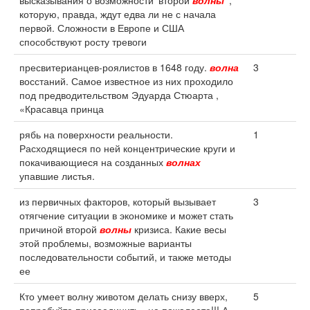
высказывания о возможности 'второй
волны
',
которую, правда, ждут едва ли не с начала
первой. Сложности в Европе и США
способствуют росту тревоги
пресвитерианцев-роялистов в 1648 году.
волна
3
восстаний. Самое известное из них проходило
под предводительством Эдуарда Стюарта ,
«Красавца принца
рябь на поверхности реальности.
1
Расходящиеся по ней концентрические круги и
покачивающиеся на созданных
волнах
упавшие листья.
из первичных факторов, который вызывает
3
отягчение ситуации в экономике и может стать
причиной второй
волны
кризиса. Какие весы
этой проблемы, возможные варианты
последовательности событий, и также методы
ее
Кто умеет волну животом делать снизу вверх,
5