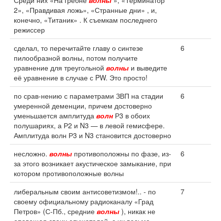
Среди них «На гребне
волны
», «Терминатор
2», «Правдивая ложь», «Странные дни» , и,
конечно, «Титаник» . К съемкам последнего
режиссер
сделал, то перечитайте главу о синтезе
6
пилообразной волны, потом получите
уравнение для треугольной
волны
и выведите
её уравнение в случае с PW. Это просто!
по срав-нению с параметрами ЗВП на стадии
6
умеренной деменции, причем достоверно
уменьшается амплитуда
волн
Р3 в обоих
полушариях, а Р2 и N3 — в левой гемисфере.
Амплитуда волн Р3 и N3 становится достоверно
несложно.
волны
противоположны по фазе, из-
6
за этого возникает акустическое замыкание, при
котором противоположные волны
либеральным своим антисоветизмом!.. - по
7
своему официальному радиоканалу «Град
Петров» (С-Пб., средние
волны
), никак не