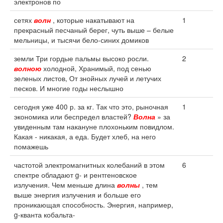
электронов по
сетях
волн
, которые накатывают на
1
прекрасный песчаный берег, чуть выше – белые
мельницы, и тысячи бело-синих домиков
земли Три гордые пальмы высоко росли.
2
волною
холодной, Хранимый, под сенью
зеленых листов, От знойных лучей и летучих
песков. И многие годы неслышно
сегодня уже 400 р. за кг. Так что это, рыночная
1
экономика или беспредел властей?
Волна
» за
увиденным там накануне плохоньким повидлом.
Какая - никакая, а еда. Будет хлеб, на него
помажешь
частотой электромагнитных колебаний в этом
6
спектре обладают g- и рентгеновское
излучения. Чем меньше длина
волны
, тем
выше энергия излучения и больше его
проникающая способность. Энергия, например,
g-кванта кобальта-