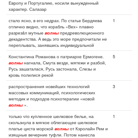
Европу и Португалию, носили вынужденный
характер. Салазар
стало ясно, в его недрах. По статье Бердяева
1
отлично видно, что корабль «Вех» плавно
разрезáл мутные
волны
предреволюционного
декадентства. А ведь это море предпочитали не
переплывать, занявшись индивидуальной
Константина Романова о патриархе Ермогене.
5
волны
нагнала, Смута везде, мятежи и разбой,
Русь зашаталася, Русь застонала, Слезы и
кровь полилися рекой
распространения новейших технологий
3
массовых коммуникаций, психологических
методик и подходов психотерапии «новой
волны
».
только что купленное шелковое белье, на
1
скользнула в мягкое облегающее шелковое
платье циста морской
волны
от Кэролайн Рем и
изящные вечерние туфли. Потом нанесла