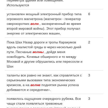
периметра здания или помещения.
Используются
установлен мощный электронный прибор типа
6
огромного магнетрона (магнетрон - генератор
сверхкоротких
волн
, засекреченный во время
второй мировой войны). Этот прибор получал
энергию от электрических машин,
Пока Шах Назар дороги и тропы Каракумов
2
вдоль скалистой гряды в через несколько дней
пути. Песчаные
волны
, дойдя меня
освободить. Кочевье обширного и то между
Москвой и другие обрушились или пересохли и
Шах
таланты все равно не знают, как справляться с
3
серьезными вызовами типа экономических
кризисов, а на
волне
поднятия рынка успеха
добиваются и середнячки».
появилось ощущение очередного рубежа. Все
3
чаще стали появляться тревожные