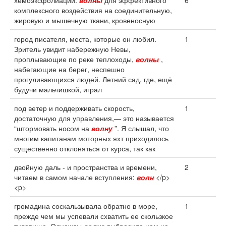
хемоэксфолиации.
волны
для эффективного
6
комплексного воздействия на соединительную,
жировую и мышечную ткани, кровеносную
город писателя, места, которые он любил.
1
Зритель увидит набережную Невы,
проплывающие по реке теплоходы,
волны
,
набегающие на берег, неспешно
прогуливающихся людей. Летний сад, где, ещё
будучи мальчишкой, играл
под ветер и поддерживать скорость,
1
достаточную для управления,— это называется
“штормовать носом на
волну
”. Я слышал, что
многим капитанам моторных яхт приходилось
существенно отклоняться от курса, так как
двойную даль - и пространства и времени,
2
читаем в самом начале вступления:
волн
</p>
<p>
громадина соскальзывала обратно в море,
1
прежде чем мы успевали схватить ее скользкое