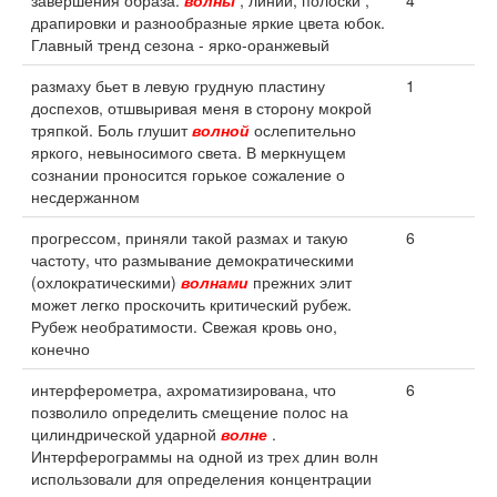
завершения образа.
волны
, линии, полоски ,
4
драпировки и разнообразные яркие цвета юбок.
Главный тренд сезона - ярко-оранжевый
размаху бьет в левую грудную пластину
1
доспехов, отшвыривая меня в сторону мокрой
тряпкой. Боль глушит
волной
ослепительно
яркого, невыносимого света. В меркнущем
сознании проносится горькое сожаление о
несдержанном
прогрессом, приняли такой размах и такую
6
частоту, что размывание демократическими
(охлократическими)
волнами
прежних элит
может легко проскочить критический рубеж.
Рубеж необратимости. Свежая кровь оно,
конечно
интерферометра, ахроматизирована, что
6
позволило определить смещение полос на
цилиндрической ударной
волне
.
Интерферограммы на одной из трех длин волн
использовали для определения концентрации