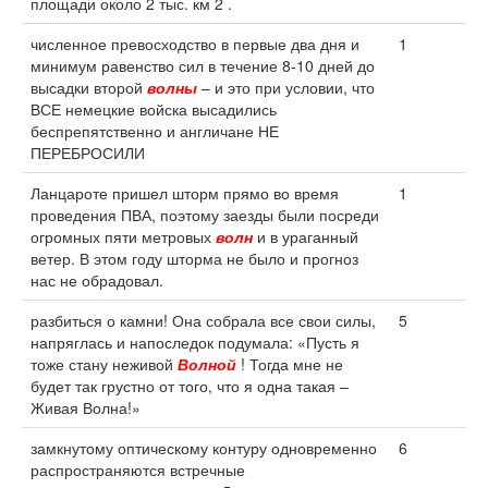
площади около 2 тыс. км 2 .
численное превосходство в первые два дня и
1
минимум равенство сил в течение 8-10 дней до
высадки второй
волны
– и это при условии, что
ВСЕ немецкие войска высадились
беспрепятственно и англичане НЕ
ПЕРЕБРОСИЛИ
Ланцароте пришел шторм прямо во время
1
проведения ПВА, поэтому заезды были посреди
огромных пяти метровых
волн
и в ураганный
ветер. В этом году шторма не было и прогноз
нас не обрадовал.
разбиться о камни! Она собрала все свои силы,
5
напряглась и напоследок подумала: «Пусть я
тоже стану неживой
Волной
! Тогда мне не
будет так грустно от того, что я одна такая –
Живая Волна!»
замкнутому оптическому контуру одновременно
6
распространяются встречные