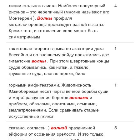
линии стального листа. Наиболее популярный
4
рисунок – это черепичный (многие называют его
Монтеррей ).
Волны
профиля
металлочерепицы производят разной высоты.
Кроме того, изготовление волн может быть
симметричным
так и после второго взрыва по акватории дока-
1
бассейна и по внешнему рейду прокатились две
гигантские
волны
. При этом швартовные концы
судов обрывались, как нитки, а тяжело
груженные суда, словно щепки, било
горными амфитеатрами. Живописность
1
Южнобережья несет черты вечной борьбы суши
и моря: разрушения берегов
волнами
и
прибоем, обвалами, оползнями, осыпями,
землетрясениями. Если сравнивать старые
искусственные пляжи
сказано. согласен. )
волной
праздничной
5
эйфории от осознания зрелости. И это только