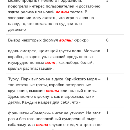
можно продать? Немного подразнили,
3
подогрели интерес пользователей и достаточно,
ждите релиза или новой
волны
тестов. В
завершении могу сказать, что игра вышла на
славу, то, что показано на суд зрителя –
детально
Вывод некоторых формул
волны
</p><p>
6
вдаль смотрел, щемящей грусти полн. Мелькал
1
корабль, с зарею уплывавший средь нежных,
изумрудно-пенных
волн
, как лебедь белый,
крылья распластавший.
Турку. Парк выполнен в духе Карибского моря –
1
таинственные гроты, корабли потерпевшие
крушение, высокие
волны
или полный штиль.
Здесь можно отдохнуть как и взрослым, так и
детям. Каждый найдет для себя, что -
франшизы «Сумерки» никак не утихнут. На этот
1
раз и без того неспокойный сумеречный омут
взбаламутила
волна
слухов о том, что третья по