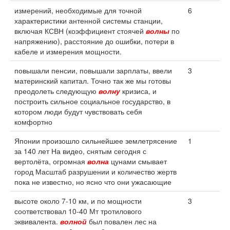
измерений, необходимые для точной
6
характеристики антенной системы станции,
включая КСВН (коэффициент стоячей
волны
по
напряжению), расстояние до ошибки, потери в
кабеле и измерения мощности.
повышали пенсии, повышали зарплаты, ввели
3
материнский капитал. Точно так же мы готовы
преодолеть следующую
волну
кризиса, и
построить сильное социальное государство, в
котором люди будут чувствовать себя
комфортно
Японии произошло сильнейшее землетрясение
1
за 140 лет На видео, снятым сегодня с
вертолёта, огромная
волна
цунами смывает
город Масштаб разрушении и количество жертв
пока не известно, но ясно что они ужасающие
высоте около 7-10 км, и по мощности
3
соответствовал 10-40 Мт тротилового
эквивалента.
волной
был повален лес на