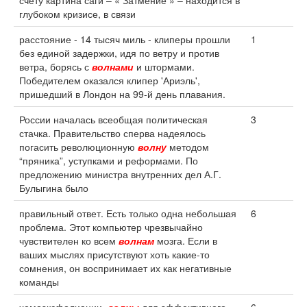
счету картина саги – « Затмение » – находится в
глубоком кризисе, в связи
расстояние - 14 тысяч миль - клиперы прошли
1
без единой задержки, идя по ветру и против
ветра, борясь с
волнами
и штормами.
Победителем оказался клипер 'Ариэль',
пришедший в Лондон на 99-й день плавания.
России началась всеобщая политическая
3
стачка. Правительство сперва надеялось
погасить революционную
волну
методом
“пряника”, уступками и реформами. По
предложению министра внутренних дел А.Г.
Булыгина было
правильный ответ. Есть только одна небольшая
6
проблема. Этот компьютер чрезвычайно
чувствителен ко всем
волнам
мозга. Если в
ваших мыслях присутствуют хоть какие-то
сомнения, он воспринимает их как негативные
команды