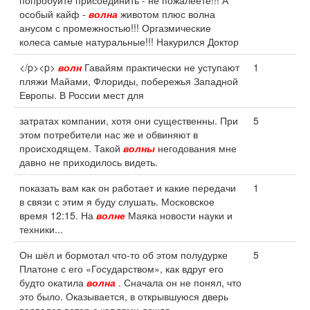
попробуйте присоединить - не пожалеете!!! А
особый кайф -
волна
животом плюс волна
анусом с промежностью!!! Оргазмические
колеса самые натуральные!!! Накурился Доктор
</p><p>
волн
Гавайям практически не уступают
1
пляжи Майами, Флориды, побережья Западной
Европы. В России мест для
затратах компании, хотя они существенны. При
5
этом потребители нас же и обвиняют в
происходящем. Такой
волны
негодования мне
давно не приходилось видеть.
показать вам как он работает и какие передачи
1
в связи с этим я буду слушать. Московское
время 12:15. На
волне
Маяка новости науки и
техники...
Он шёл и бормотал что-то об этом полудурке
5
Платоне с его «Государством», как вдруг его
будто окатила
волна
. Сначала он не понял, что
это было. Оказывается, в открывшуюся дверь