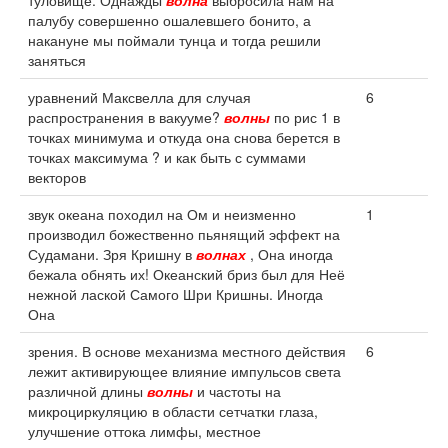
туловище. Однажды
волна
выбросила нам на
палубу совершенно ошалевшего бонито, а
накануне мы поймали тунца и тогда решили
заняться
уравнений Максвелла для случая
6
распространения в вакууме?
волны
по рис 1 в
точках минимума и откуда она снова берется в
точках максимума ? и как быть с суммами
векторов
звук океана походил на Ом и неизменно
1
производил божественно пьянящий эффект на
Судамани. Зря Кришну в
волнах
, Она иногда
бежала обнять их! Океанский бриз был для Неё
нежной лаской Самого Шри Кришны. Иногда
Она
зрения. В основе механизма местного действия
6
лежит активирующее влияние импульсов света
различной длины
волны
и частоты на
микроциркуляцию в области сетчатки глаза,
улучшение оттока лимфы, местное