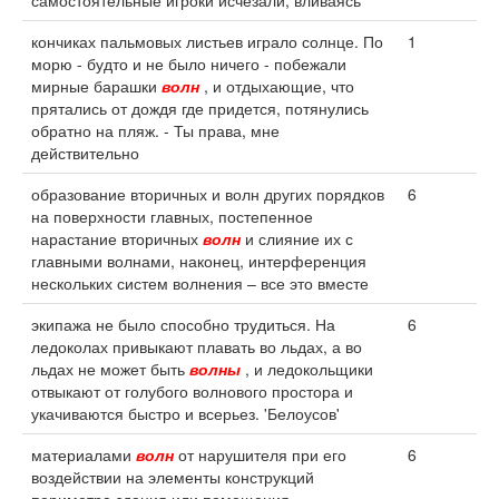
самостоятельные игроки исчезали, вливаясь
кончиках пальмовых листьев играло солнце. По
1
морю - будто и не было ничего - побежали
мирные барашки
волн
, и отдыхающие, что
прятались от дождя где придется, потянулись
обратно на пляж. - Ты права, мне
действительно
образование вторичных и волн других порядков
6
на поверхности главных, постепенное
нарастание вторичных
волн
и слияние их с
главными волнами, наконец, интерференция
нескольких систем волнения – все это вместе
экипажа не было способно трудиться. На
6
ледоколах привыкают плавать во льдах, а во
льдах не может быть
волны
, и ледокольщики
отвыкают от голубого волнового простора и
укачиваются быстро и всерьез. 'Белоусов'
материалами
волн
от нарушителя при его
6
воздействии на элементы конструкций