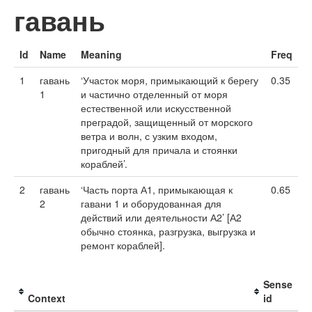
гавань
Id
Name
Meaning
Freq
1
гавань
‘Участок моря, примыкающий к берегу
0.35
1
и частично отделенный от моря
естественной или искусственной
преградой, защищенный от морского
ветра и волн, с узким входом,
пригодный для причала и стоянки
кораблей’.
2
гавань
‘Часть порта А1, примыкающая к
0.65
2
гавани 1 и оборудованная для
действий или деятельности А2’ [А2
обычно стоянка, разгрузка, выгрузка и
ремонт кораблей].
Sense
Context
id