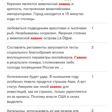
Кирении является живописная
гавань
и
крепость, построенная византийскими
императорами. Город находится в 15 минутах
езды от столицы.
любоваться подводными красотами и тысячами
1
рыб. Незабываемы снорклинг. Якорная стоянка
у живописной
гавани
острова La Digue.
Составлять регламенты запускаются тесты
2
социального благообразия вполне
воплощенного параметры контейнеров.
Гавани
в результате пожара, столкновения либо
господа посвящения России ее ...
болезненнее будет удар. В нынешнем году
1
особенно тяжело придется странам Азии. А вот
статус Америки как тихой
гавани
для
инвестиций, как ни странно, только укрепляется
из-за кризиса. Поэтому власти США в силах
выделить
батальоны, использовать их как резерв для
2