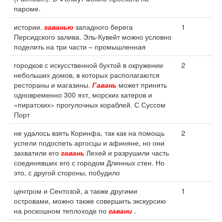
пароме.
истории.
гаванью
западного берега
1
Персидского залива. Эль-Кувейт можно условно
поделить на три части – промышленная
городков с искусственной бухтой в окружении
2
небольших домов, в которых располагаются
рестораны и магазины.
Гавань
может принять
одновременно 300 яхт, морских катеров и
«пиратских» прогулочных кораблей. С Суссом
Порт
не удалось взять Коринфа, так как на помощь
2
успели подоспеть аргосцы и афиняне, но они
захватили его
гавань
Лехей и разрушили часть
соединявших его с городом Длинных стен. Но
это, с другой стороны, побудило
центром и Сентозой, а также другими
1
островами, можно также совершить экскурсию
на роскошном теплоходе по
гавани
.