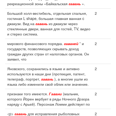
рекреационной зоны «Байкальская
гавань
».
Большой холл-вестибюль, отдельная спальня,
2
гостиная L shape, большая главная ванная c
джакузи. Вид на
гавань
из джакузи через
стеклянные двери, ванная для гостей, TV, видео
и стерео система.
мирового финансового порядка.
гаваней
” и
2
государств, позволяющих скрывать доход
граждан других стран от налоговых органов. Он
заявил, что
Яновского, сохранились в языке и активно
2
используются в наши дни (протекция, патент,
телеграф, портрет,
гавань
), а многие ушли из
языка либо изменили свой облик или значение.
признаки того имеются.
Гавани
(мальчик,
2
которого Йoрен вербует в ряды Ночного Дозора
наряду с Арьей). Персонаж Ломми действует по
<p>
гавань
для исправления рыболовных
2