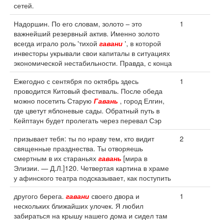
сетей.
Надоршин. По его словам, золото – это
1
важнейший резервный актив. Именно золото
всегда играло роль 'тихой
гавани
', в которой
инвесторы укрывали свои капиталы в ситуациях
экономической нестабильности. Правда, с конца
Ежегодно с сентября по октябрь здесь
1
проводится Китовый фестиваль. После обеда
можно посетить Старую
Гавань
, город Елгин,
где цветут яблоневые сады. Обратный путь в
Кейптаун будет пролегать через перевал Сэр
призывает тебя: ты по нраву тем, кто видит
2
священные празднества. Ты отворяешь
смертным в их стараньях
гавань
[мира в
Элизии. — Д.Л.]120. Четвертая картина в храме
у афинского театра подсказывает, как поступить
другого берега.
гавани
своего двора и
1
нескольких ближайших улочек. Я любил
забираться на крышу нашего дома и сидел там