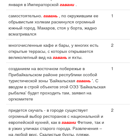
января в Императорской
гавани
.
самостоятельно.
гавань
, по окружившим ее
1
обрывистым холмам раскинулся огромный
южный город. Макаров, стоя у борта, жадно
всматривался
многочисленные кафе и бары, у многих есть
2
открытые террасы, с которых открывается
великолепный вид на
гавань
и яхты.
созданием на восточном побережье в
1
Прибайкальском районе республики особой
туристической зоны 'Байкальская
гавань
'. С
вводом в строй объектов этой ОЭЗ 'Байкальская
рыбалка' будет проходить там, заявил на
оргкомитете
придется скучать - в городе существует
2
огромный выбор ресторанов с национальной и
европейской кухней, как в
гавани
Фетхие, так и
в узких уличках старого города. Развлечения –
на любой вкус. Скалистые бухты, пляжи,