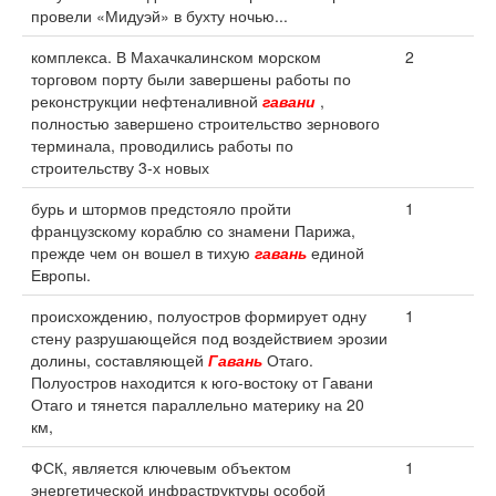
провели «Мидуэй» в бухту ночью...
комплекса. В Махачкалинском морском
2
торговом порту были завершены работы по
реконструкции нефтеналивной
гавани
,
полностью завершено строительство зернового
терминала, проводились работы по
строительству 3-х новых
бурь и штормов предстояло пройти
1
французскому кораблю со знамени Парижа,
прежде чем он вошел в тихую
гавань
единой
Европы.
происхождению, полуостров формирует одну
1
стену разрушающейся под воздействием эрозии
долины, составляющей
Гавань
Отаго.
Полуостров находится к юго-востоку от Гавани
Отаго и тянется параллельно материку на 20
км,
ФСК, является ключевым объектом
1
энергетической инфраструктуры особой