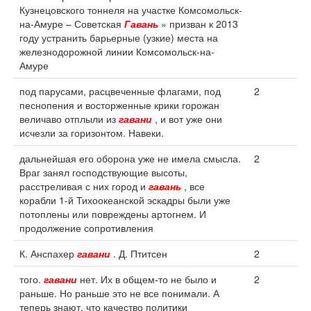
Кузнецовского тоннеля на участке Комсомольск-
на-Амуре – Советская
Гавань
» призван к 2013
году устранить барьерные (узкие) места на
железнодорожной линии Комсомольск-на-
Амуре
под парусами, расцвеченные флагами, под
2
песнопения и восторженные крики горожан
величаво отплыли из
гавани
, и вот уже они
исчезли за горизонтом. Навеки.
дальнейшая его оборона уже не имела смысла.
2
Враг занял господствующие высоты,
расстреливая с них город и
гавань
, все
корабли 1-й Тихоокеанской эскадры были уже
потоплены или повреждены артогнем. И
продолжение сопротивления
К. Анспахер
гавани
. Д. Птитсен
2
того.
гавани
нет. Их в общем-то не было и
2
раньше. Но раньше это не все понимали. А
теперь знают, что качество политики