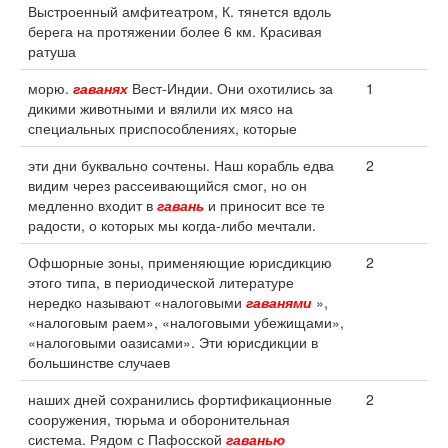
Выстроенный амфитеатром, К. тянется вдоль
берега на протяжении более 6 км. Красивая
ратуша
морю.
гаванях
Вест-Индии. Они охотились за
1
дикими животными и вялили их мясо на
специальных приспособлениях, которые
эти дни буквально сочтены. Наш корабль едва
2
видим через рассеивающийся смог, но он
медленно входит в
гавань
и приносит все те
радости, о которых мы когда-либо мечтали.
Офшорные зоны, применяющие юрисдикцию
2
этого типа, в периодической литературе
нередко называют «налоговыми
гаванями
»,
«налоговым раем», «налоговыми убежищами»,
«налоговыми оазисами». Эти юрисдикции в
большинстве случаев
наших дней сохранились фортификационные
2
сооружения, тюрьма и оборонительная
система. Рядом с Пафосской
гаванью