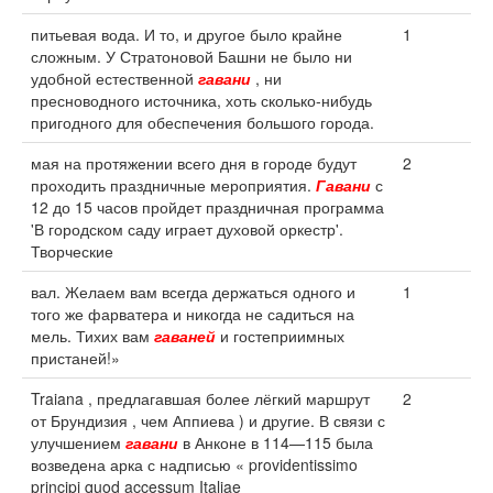
питьевая вода. И то, и другое было крайне
1
сложным. У Стратоновой Башни не было ни
удобной естественной
гавани
, ни
пресноводного источника, хоть сколько-нибудь
пригодного для обеспечения большого города.
мая на протяжении всего дня в городе будут
2
проходить праздничные мероприятия.
Гавани
с
12 до 15 часов пройдет праздничная программа
'В городском саду играет духовой оркестр'.
Творческие
вал. Желаем вам всегда держаться одного и
1
того же фарватера и никогда не садиться на
мель. Тихих вам
гаваней
и гостеприимных
пристаней!»
Traiana , предлагавшая более лёгкий маршрут
2
от Брундизия , чем Аппиева ) и другие. В связи с
улучшением
гавани
в Анконе в 114—115 была
возведена арка с надписью « providentissimo
principi quod accessum Italiae