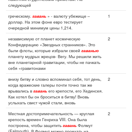
следующей
греческому.
гавань
» - валюту убежище –
1
доллар. На этом фоне евро тестирует
очередной минимум цены 1,214.
независимую от планет космическую
2
Конфедерацию «Звездных странников». Это
были флоты, которые избрали своей
гаванью
планету мудрых жрецов- Вегу. Мы решили жить
вне планетарной гравитации, чтобы не пачкать
себя «гравитонами
внизу битву и словно вспоминал себя, тот день,
2
когда вражеские галеры почти точно так же
врывались в
гавань
его крепости, его Хединсея.
Как хотел бы он броситься в битву! Вновь
услыхать свист чужой стали, вновь
Местная достопримечательность — круглая
2
крепость времен Генриха VIII. Она была
построена, чтобы защитить
гавань
Фолмут
(Falmouth). В Фолмут можно проехать на