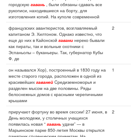
городскую
гавань
, были обязаны сдавать все
рукописи, находившиеся на борту, для
изготовления копий. На куполе современной
французских авантюристов, возглавляемый
2
капитаном Э. Хилтоном. Однако известно, что
еще до них в Кайонской
гавани
нереко бывали
как пираты, так и вольные охотники с
Эспаньолы – буканьеры. Так, губернатор Кубы
Ф. де
он назывался Хор), построенный в 1830 году на
1
месте старого города, расположен в одной из
красивейших
гаваней
Cредиземноморья и
разделен мысом на две половины. Ряды
белоснежных домов с красными черепичными
крышами
приручают фортуну во время сессии! 27 июня, в
2
День молодежи, у столичных учащихся
появилась новая “
гавань
удачи” — в
Марьинском парке 850-летия Москвы открылся
памятник студенческим приметам. На