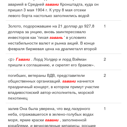
аварией в Средней
гавани
Кронштадта, куда он
пришел 3 мая 1904 г. К утру 8 мая отсеки
левого борта настолько заполнились водой
Золото, подорожавшее на 21 доллар до 927,8
1
доллара за унцию, вновь заинтересовало
инвесторов как 'тихая
гавань
' в условиях
нестабильности валют и рынка акций. В конце
февраля биржевая цена на драгметалл второй
<p>
Гавани
. Лорд Уолдер и лорд Вэйман
2
пришли к соглашению, и скрепят его браком».
погибших, ветераны ВДВ, представители
2
общественных организаций.
гавани
начнется
праздничный концерт, в котором примут участие
владивостокский автор-исполнитель, морской
пехотинец
залив Она была уверена, что вид лазурного
1
неба, отражавшегося в зелено-голубых водах
моря, яркие краски
гавани
, заполненной
кораблями, и вечнозеленые кипарисы, росшие