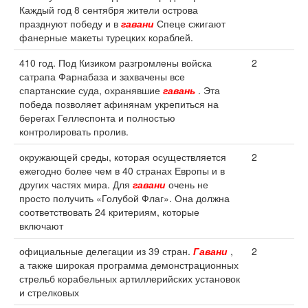
Каждый год 8 сентября жители острова
празднуют победу и в
гавани
Спеце сжигают
фанерные макеты турецких кораблей.
410 год. Под Кизиком разгромлены войска
2
сатрапа Фарнабаза и захвачены все
спартанские суда, охранявшие
гавань
. Эта
победа позволяет афинянам укрепиться на
берегах Геллеспонта и полностью
контролировать пролив.
окружающей среды, которая осуществляется
2
ежегодно более чем в 40 странах Европы и в
других частях мира. Для
гавани
очень не
просто получить «Голубой Флаг». Она должна
соответствовать 24 критериям, которые
включают
официальные делегации из 39 стран.
Гавани
,
2
а также широкая программа демонстрационных
стрельб корабельных артиллерийских установок
и стрелковых