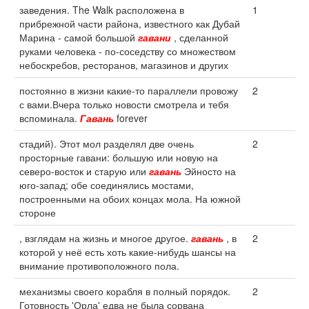
заведения. The Walk расположена в
1
прибрежной части района, известного как Дубай
Марина - самой большой
гавани
, сделанной
руками человека - по-соседству со множеством
небоскребов, ресторанов, магазинов и других
постоянно в жизни какие-то параллели провожу
2
с вами.Вчера только новости смотрела и тебя
вспоминала.
Гавань
forever
стадий). Этот мол разделял две очень
2
просторные гавани: большую или новую на
северо-восток и старую или
гавань
Эйносто на
юго-запад; обе соединялись мостами,
построенными на обоих концах мола. На южной
стороне
, взглядам на жизнь и многое другое.
гавань
, в
2
которой у неё есть хоть какие-нибудь шансы на
внимание противоположного пола.
механизмы своего корабля в полный порядок.
2
Готовность 'Орла' едва не была сорвана