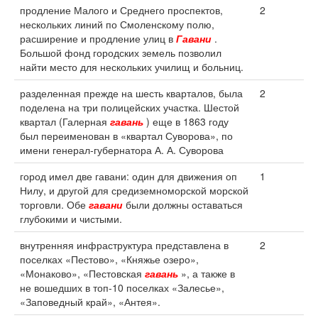
продление Малого и Среднего проспектов,
2
нескольких линий по Смоленскому полю,
расширение и продление улиц в
Гавани
.
Большой фонд городских земель позволил
найти место для нескольких училищ и больниц.
разделенная прежде на шесть кварталов, была
2
поделена на три полицейских участка. Шестой
квартал (Галерная
гавань
) еще в 1863 году
был переименован в «квартал Суворова», по
имени генерал-губернатора А. А. Суворова
город имел две гавани: один для движения оп
1
Нилу, и другой для средиземноморской морской
торговли. Обе
гавани
были должны оставаться
глубокими и чистыми.
внутренняя инфраструктура представлена в
2
поселках «Пестово», «Княжье озеро»,
«Монаково», «Пестовская
гавань
», а также в
не вошедших в топ-10 поселках «Залесье»,
«Заповедный край», «Антея».