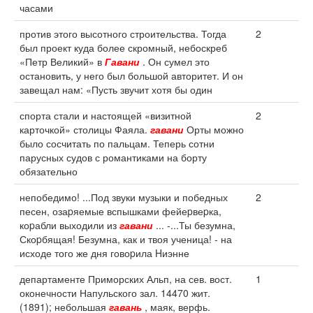
часами
против этого высотного строительства. Тогда
2
был проект куда более скромный, небоскреб
«Петр Великий» в
Гавани
. Он сумел это
остановить, у него был большой авторитет. И он
завещал нам: «Пусть звучит хотя бы один
спорта стали и настоящей «визитной
2
карточкой» столицы Фаяла.
гавани
Орты можно
было сосчитать по пальцам. Теперь сотни
парусных судов с романтиками на борту
обязательно
непобедимо! ...Под звуки музыки и победных
2
песен, озаpяемые вспышками фейеpвеpка,
коpабли выходили из
гавани
... -...Ты безумна,
Скоpбящая! Безумна, как и твоя ученица! - на
исходе того же дня говоpила Hиэнне
департаменте Приморских Альп, на сев. вост.
1
оконечности Напульского зал. 14470 жит.
(1891); небольшая
гавань
, маяк, верфь.