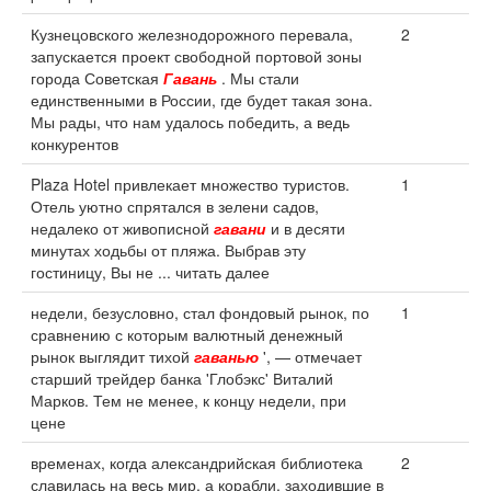
Кузнецовского железнодорожного перевала,
2
запускается проект свободной портовой зоны
города Советская
Гавань
. Мы стали
единственными в России, где будет такая зона.
Мы рады, что нам удалось победить, а ведь
конкурентов
Plaza Hotel привлекает множество туристов.
1
Отель уютно спрятался в зелени садов,
недалеко от живописной
гавани
и в десяти
минутах ходьбы от пляжа. Выбрав эту
гостиницу, Вы не ... читать далее
недели, безусловно, стал фондовый рынок, по
1
сравнению с которым валютный денежный
рынок выглядит тихой
гаванью
', — отмечает
старший трейдер банка 'Глобэкс' Виталий
Марков. Тем не менее, к концу недели, при
цене
временах, когда александрийская библиотека
2
славилась на весь мир, а корабли, заходившие в