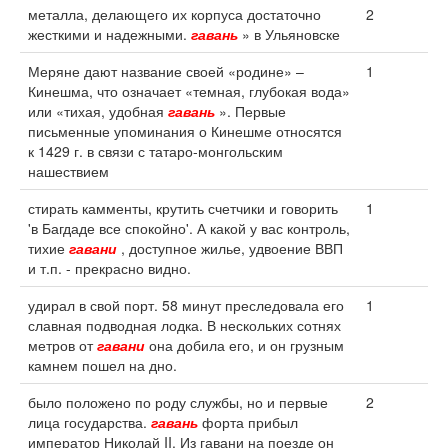
металла, делающего их корпуса достаточно
2
жесткими и надежными.
гавань
» в Ульяновске
Меряне дают название своей «родине» –
1
Кинешма, что означает «темная, глубокая вода»
или «тихая, удобная
гавань
». Первые
письменные упоминания о Кинешме относятся
к 1429 г. в связи с татаро-монгольским
нашествием
стирать камменты, крутить счетчики и говорить
1
'в Багдаде все спокойно'. А какой у вас контроль,
тихие
гавани
, доступное жилье, удвоение ВВП
и т.п. - прекрасно видно.
удирал в свой порт. 58 минут преследовала его
1
славная подводная лодка. В нескольких сотнях
метров от
гавани
она добила его, и он грузным
камнем пошел на дно.
было положено по роду службы, но и первые
2
лица государства.
гавань
форта прибыл
император Николай II. Из гавани на поезде он