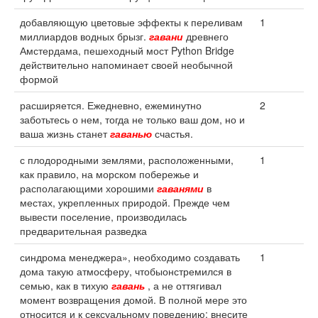
добавляющую цветовые эффекты к переливам
1
миллиардов водных брызг.
гавани
древнего
Амстердама, пешеходный мост Python Bridge
действительно напоминает своей необычной
формой
расширяется. Ежедневно, ежеминутно
2
заботьтесь о нем, тогда не только ваш дом, но и
ваша жизнь станет
гаванью
счастья.
с плодородными землями, расположенными,
1
как правило, на морском побережье и
располагающими хорошими
гаванями
в
местах, укрепленных природой. Прежде чем
вывести поселение, производилась
предварительная разведка
синдрома менеджера», необходимо создавать
1
дома такую атмосферу, чтобыонстремился в
семью, как в тихую
гавань
, а не оттягивал
момент возвращения домой. В полной мере это
относится и к сексуальному поведению: внесите