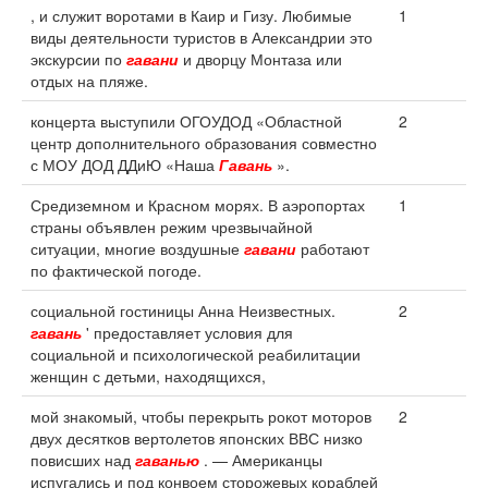
, и служит воротами в Каир и Гизу. Любимые
1
виды деятельности туристов в Александрии это
экскурсии по
гавани
и дворцу Монтаза или
отдых на пляже.
концерта выступили ОГОУДОД «Областной
2
центр дополнительного образования совместно
с МОУ ДОД ДДиЮ «Наша
Гавань
».
Средиземном и Красном морях. В аэропортах
1
страны объявлен режим чрезвычайной
ситуации, многие воздушные
гавани
работают
по фактической погоде.
социальной гостиницы Анна Неизвестных.
2
гавань
' предоставляет условия для
социальной и психологической реабилитации
женщин с детьми, находящихся,
мой знакомый, чтобы перекрыть рокот моторов
2
двух десятков вертолетов японских ВВС низко
повисших над
гаванью
. — Американцы
испугались и под конвоем сторожевых кораблей