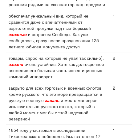
ровными рядами на склонах гор над городом и
обеспечат уникальный вид, который не
1
сравнится даже с впечатлениями от
вертолетной прогулки над нью-йоркской
гаванью
и островом Свободы. Как уже
сообщалось, сразу после празднования 125-
летнего юбилея монумента доступ
товары, спрос на которые не упал так сильно).
2
гавани
очень устойчив. Хотя как долгосрочное
вложение его большая часть инвестиционных
компаний игнорирует
закрыто для всех торговых и военных флотов,
2
кроме русского, что это море превращается в
русскую военную
гавань
и место маневров
исключительно русского флота, который в
любой момент мог бы с этой надежной
резервной
1854 году участвовал в исследовании
1
Тихоокеанского побережья. Был затоплен 17