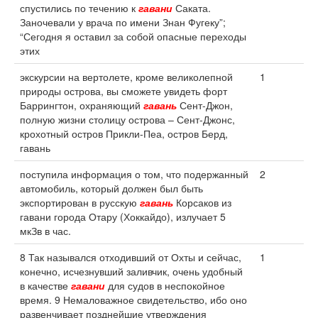
спустились по течению к
гавани
Саката.
Заночевали у врача по имени Знан Фугеку”;
“Сегодня я оставил за собой опасные переходы
этих
экскурсии на вертолете, кроме великолепной
1
природы острова, вы сможете увидеть форт
Баррингтон, охраняющий
гавань
Сент-Джон,
полную жизни столицу острова – Сент-Джонс,
крохотный остров Прикли-Пеа, остров Берд,
гавань
поступила информация о том, что подержанный
2
автомобиль, который должен был быть
экспортирован в русскую
гавань
Корсаков из
гавани города Отару (Хоккайдо), излучает 5
мкЗв в час.
8 Так назывался отходивший от Охты и сейчас,
1
конечно, исчезнувший заливчик, очень удобный
в качестве
гавани
для судов в неспокойное
время. 9 Немаловажное свидетельство, ибо оно
развенчивает позднейшие утверждения