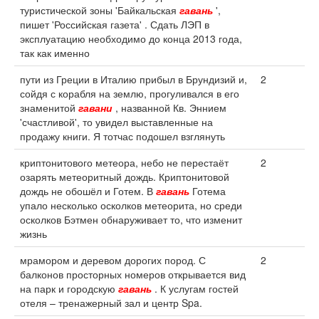
туристической зоны 'Байкальская
гавань
',
пишет 'Российская газета' . Сдать ЛЭП в
эксплуатацию необходимо до конца 2013 года,
так как именно
пути из Греции в Италию прибыл в Брундизий и,
2
сойдя с корабля на землю, прогуливался в его
знаменитой
гавани
, названной Кв. Эннием
'счастливой', то увидел выставленные на
продажу книги. Я тотчас подошел взглянуть
криптонитового метеора, небо не перестаёт
2
озарять метеоритный дождь. Криптонитовой
дождь не обошёл и Готем. В
гавань
Готема
упало несколько осколков метеорита, но среди
осколков Бэтмен обнаруживает то, что изменит
жизнь
мрамором и деревом дорогих пород. С
2
балконов просторных номеров открывается вид
на парк и городскую
гавань
. К услугам гостей
отеля – тренажерный зал и центр Spa.