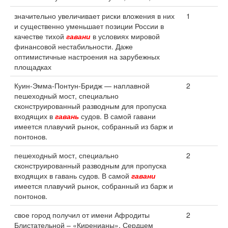
значительно увеличивает риски вложения в них
1
и существенно уменьшает позиции России в
качестве тихой
гавани
в условиях мировой
финансовой нестабильности. Даже
оптимистичные настроения на зарубежных
площадках
Куин-Эмма-Понтун-Бридж — наплавной
2
пешеходный мост, специально
сконструированный разводным для пропуска
входящих в
гавань
судов. В самой гавани
имеется плавучий рынок, собранный из барж и
понтонов.
пешеходный мост, специально
2
сконструированный разводным для пропуска
входящих в гавань судов. В самой
гавани
имеется плавучий рынок, собранный из барж и
понтонов.
свое город получил от имени Афродиты
2
Блистательной – «Киренианы». Сердцем