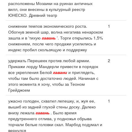
расположены Мозаики на руинах античных
вилл, они внесены в культурный реестр
ЮНЕСКО. Древний театр
снижении темпов экономического роста.
1
Обогнув земной шар, волна негатива ненароком
зашла и в 'тихую
гавань
'. Торги открылись 1,5%
снижением, после чего продажи усилились и
индекс пробил скользящую и поддержку
удержать Перешеек против любой армии.
2
Прикажи лорду Мандерли привести в порядок
все укрепления Белой
гавани
и приглядеть,
чтобы там было достаточно людей. Начиная с
этого момента я хочу, чтобы за Теоном
Грейджоем
ужасно голоден, схватил лепешку, и, жуя ее,
1
вышиб из задней глухой стены доску. Далеко
внизу лежала
гавань
. Было время
предутреннего отлива, у подножья обрыва
торчали белые головки скал. Марбод подумал и
вернулся