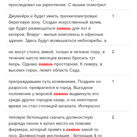
проследовал на укрепление. С вышки осмотрел
Джумейра и будет иметь трехкилометровую
1
береговую зону. Создан искусственный залив,
где будет размещаться
гавань
для яхт и
катеров. Вокруг - жилые комплексы и офисные
здания. Здесь будут возвышаться небоскребы, а
не могут стоять зимой, только в летнюю пору, в
2
течение шести месяцев можно бросать тут
якорь. Однако
гавань
просторная. К северу, в
высоких горах, лежит область Садз.
преграждавшим путь кочевникам. Позднее он
1
разросся, превратился в город. Выгодное
положение у морской
гавани
выдвинуло его
среди других городов хазар, и на некоторое
время он стал столицей каганата. Интересно
типовую бетонщика скачать должностную
2
разряда пенни я купил место на повозке
фермера, который привёз в
гавань
какой-то
груз. Должностная инструкция : бетонщик 4-го