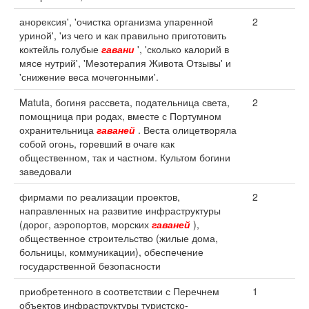
анорексия', 'очистка организма упаренной
2
уриной', 'из чего и как правильно приготовить
коктейль голубые
гавани
', 'сколько калорий в
мясе нутрий', 'Мезотерапия Живота Отзывы' и
'снижение веса мочегонными'.
Matuta, богиня рассвета, подательница света,
2
помощница при родах, вместе с Портумном
охранительница
гаваней
. Веста олицетворяла
собой огонь, горевший в очаге как
общественном, так и частном. Культом богини
заведовали
фирмами по реализации проектов,
2
направленных на развитие инфраструктуры
(дорог, аэропортов, морских
гаваней
),
общественное строительство (жилые дома,
больницы, коммуникации), обеспечение
государственной безопасности
приобретенного в соответствии с Перечнем
1
объектов инфраструктуры туристско-