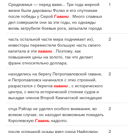
Средиземья — перед вами... Три года мирной
1
жизни были дарованы Фолко и его спутникам
после победы у Серой
Гавани
. Много славных
дел совершили они за эти годы, но однажды
вновь затрубили боевые рога, запылали города
часть остальной части мира поднимает их),
2
инвесторы переместили большую часть своего
капитала в эти
гавани
. Поэтому, как
повышения цены на золото, так что делает
франк относительно доллара.
находились на берегу Петропавловской гавани,
2
и Петропавловск начинался с этих строений,
разрастался с берегов
гавани
, с исторического
центра, с места исторической стоянки судов и
высадки членов Второй Камчатской экспедиции
отца Рэйгар не уделял особого внимания, во
2
всяком случае, он находил возможным покидать
Королевскую
Гавань
надолго.
после успешной осады взял город Нафплион.
2