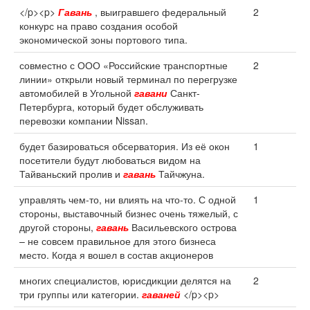
</p><p>
Гавань
, выигравшего федеральный
2
конкурс на право создания особой
экономической зоны портового типа.
совместно с ООО «Российские транспортные
2
линии» открыли новый терминал по перегрузке
автомобилей в Угольной
гавани
Санкт-
Петербурга, который будет обслуживать
перевозки компании Nissan.
будет базироваться обсерватория. Из её окон
1
посетители будут любоваться видом на
Тайваньский пролив и
гавань
Тайчжуна.
управлять чем-то, ни влиять на что-то. С одной
1
стороны, выставочный бизнес очень тяжелый, с
другой стороны,
гавань
Васильевского острова
– не совсем правильное для этого бизнеса
место. Когда я вошел в состав акционеров
многих специалистов, юрисдикции делятся на
2
три группы или категории.
гаваней
</p><p>