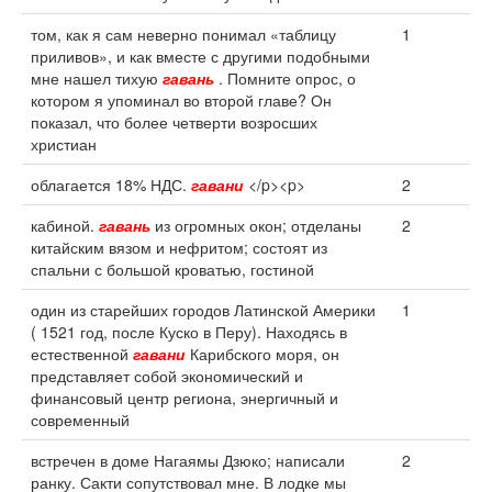
том, как я сам неверно понимал «таблицу
1
приливов», и как вместе с другими подобными
мне нашел тихую
гавань
. Помните опрос, о
котором я упоминал во второй главе? Он
показал, что более четверти возросших
христиан
облагается 18% НДС.
гавани
</p><p>
2
кабиной.
гавань
из огромных окон; отделаны
2
китайским вязом и нефритом; состоят из
спальни с большой кроватью, гостиной
один из старейших городов Латинской Америки
1
( 1521 год, после Куско в Перу). Находясь в
естественной
гавани
Карибского моря, он
представляет собой экономический и
финансовый центр региона, энергичный и
современный
встречен в доме Нагаямы Дзюко; написали
2
ранку. Сакти сопутствовал мне. В лодке мы